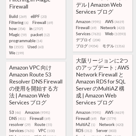
デル | Amazon Web
Firewall
Services ブログ
Build
eBPF
(269)
(20)
Amazon
AWS
(9591)
(4619)
Filtering
Firewall
(6)
(69)
Firewall
Network
(69)
(420)
how
in
(354)
(2707)
Services
Web
(7631)
(10593)
Magic
packet
(59)
(12)
デプロイ
(204)
programmable
(14)
ブログ
モデル
(9054)
(1316)
to
Used
(3535)
(60)
We
(199)
大阪リージョンに2つ
Amazon VPC 向け
のアップデート ; AWS
Amazon Route 53
Network Firewall と
Resolver DNS Firewall
Amazon RDS for SQL
の使用を開始する方
Server のMultiAZ 構
法 | Amazon Web
成 | Amazon Web
Services ブログ
Services ブログ
53
Amazon
Amazon
AWS
(46)
(9591)
(9591)
(4619)
DNS
Firewall
Firewall
for
(411)
(69)
(69)
(5779)
resolver
Route
MultiAZ
Network
(29)
(55)
(1)
(420)
Services
VPC
RDS
Server
(7631)
(100)
(312)
(803)