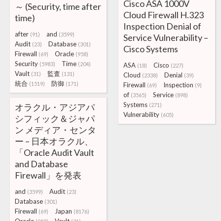
Cisco ASA 1000V
～ (Security, time after
Cloud Firewall H.323
time)
Inspection Denial of
after
and
(91)
(3599)
Service Vulnerability –
Audit
Database
(23)
(301)
Cisco Systems
Firewall
Oracle
(69)
(958)
Security
Time
(5983)
(204)
ASA
Cisco
(18)
(227)
Vault
監査
(31)
(131)
Cloud
Denial
(2338)
(39)
統合
防御
(1519)
(171)
Firewall
Inspection
(69)
(9)
of
Service
(3565)
(898)
Systems
オラクル・アジアパ
(271)
Vulnerability
(605)
シフィック＆ジャパ
ン メディア・センタ
ー – 日本オラクル、
「Oracle Audit Vault
and Database
Firewall」を発表
and
Audit
(3599)
(23)
Database
(301)
Firewall
Japan
(69)
(8176)