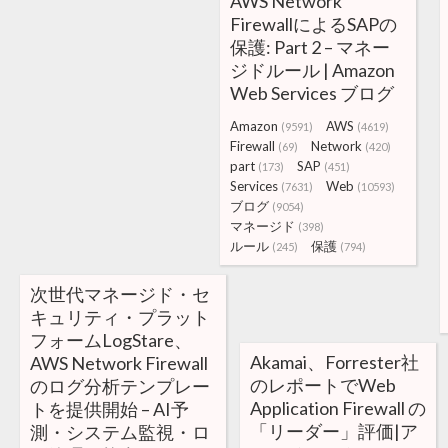
AWS Network
FirewallによるSAPの
保護: Part 2 – マネー
ジドルール | Amazon
Web Services ブログ
Amazon
AWS
(9591)
(4619)
Firewall
Network
(69)
(420)
part
SAP
(173)
(451)
Services
Web
(7631)
(10593)
ブログ
(9054)
マネージド
(398)
ルール
保護
(245)
(794)
次世代マネージド・セ
キュリティ・プラット
フォームLogStare、
Akamai、Forrester社
AWS Network Firewall
のレポートでWeb
のログ分析テンプレー
Application Firewall の
トを提供開始 – AI予
「リーダー」評価|ア
測・システム監視・ロ