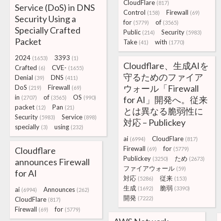
CloudFlare
(817)
Service (DoS) in DNS
Control
Firewall
(158)
(69)
Security Using a
for
of
(5779)
(3565)
Specially Crafted
Public
Security
(214)
(5983)
Packet
Take
with
(41)
(1770)
2024
3393
(1653)
(1)
Cloudflare、生成AIを
Crafted
CVE-
(6)
(1655)
守るためのファイア
Denial
DNS
(39)
(411)
ウォール「Firewall
DoS
Firewall
(219)
(69)
in
of
OS
(2707)
(3565)
(990)
for AI」開発へ。従来
packet
Pan
(12)
(21)
とは異なる脆弱性に
Security
Service
(5983)
(898)
対応 – Publickey
specially
using
(3)
(232)
ai
CloudFlare
(6994)
(817)
Firewall
for
Cloudflare
(69)
(5779)
Publickey
ため
(3250)
(2673)
announces Firewall
ファイアウォール
(59)
for AI
対応
従来
(5286)
(153)
生成
脆弱
(1692)
(3390)
ai
Announces
(6994)
(262)
開発
(7222)
CloudFlare
(817)
Firewall
for
(69)
(5779)