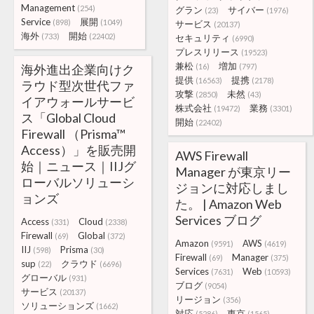
Management
(254)
グラン
サイバー
(23)
(1976)
Service
展開
(898)
(1049)
サービス
(20137)
海外
開始
(733)
(22402)
セキュリティ
(6990)
プレスリリース
(19523)
兼松
増加
海外進出企業向けク
(16)
(797)
提供
提携
(16563)
(2178)
ラウド型次世代ファ
攻撃
未然
(2850)
(43)
イアウォールサービ
株式会社
業務
(19472)
(3301)
ス「Global Cloud
開始
(22402)
Firewall （Prisma™
Access）」を販売開
AWS Firewall
始｜ニュース｜IIJグ
Manager が東京リー
ローバルソリューシ
ジョンに対応しまし
ョンズ
た。 | Amazon Web
Services ブログ
Access
Cloud
(331)
(2338)
Firewall
Global
(69)
(372)
Amazon
AWS
(9591)
(4619)
IIJ
Prisma
(598)
(30)
Firewall
Manager
(69)
(375)
sup
クラウド
(22)
(6696)
Services
Web
(7631)
(10593)
グローバル
(931)
ブログ
(9054)
サービス
(20137)
リージョン
(356)
ソリューションズ
(1662)
対応
東京
(5286)
(1565)