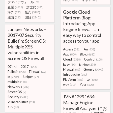
ファイアウォール
(59)
企業
次世代
(6616)
(685)
Google Cloud
海外
販売
(733)
(3998)
Platform Blog:
進出
開始
(163)
(22402)
Introducing App
Juniper Networks –
Engine firewall, an
2017-07 Security
easy way to control
Bulletin: ScreenOS:
access to your app
Multiple XSS
Access
An
(331)
(438)
vulnerabilities in
App
Blog
(809)
(6685)
ScreenOS Firewall
Cloud
Control
(2338)
(158)
Easy
Engine
(60)
(276)
07
2017
(73)
(1205)
Firewall
Google
(69)
(5999)
Bulletin
Firewall
(270)
(69)
Introducing
(560)
in
Juniper
(2707)
(27)
Platform
to
(785)
(3535)
multiple
(140)
way
Your
(109)
(606)
Networks
(232)
ScreenOS
(7)
JVN#12991684:
Security
(5983)
ManageEngine
Vulnerabilities
(258)
XSS
(63)
Firewall Analyzer にお