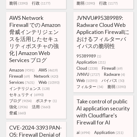
脆弱
行政
脆弱
行政
(3390)
(1177)
(3390)
(1177)
AWS Network
JVNVU#95389989:
Firewall での Amazon
Radware Cloud Web
脅威インテリジェン
Application Firewallに
スを活用したセキュ
おけるフィルターバ
リティポスチャの強
イパスの脆弱性
化 | Amazon Web
95389989
(1)
Services ブログ
Application
(211)
Cloud
Firewall
(2338)
(69)
Amazon
AWS
(9591)
(4619)
JVNVU
Radware
(2727)
(4)
Firewall
Network
(69)
(420)
Web
バイパス
(10593)
(50)
Services
Web
(7631)
(10593)
フィルター
脆弱
(54)
(3390)
インテリジェンス
(128)
セキュリティ
(6990)
Take control of public
ブログ
ポスチャ
(9054)
(1)
強化
活用
(2936)
(5660)
AI application security
脅威
(660)
with Cloudflare’s
Firewall for AI
CVE-2024-3393 PAN-
ai
Application
(6994)
(211)
OS: Firewall Denial of