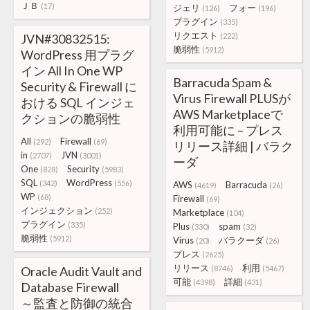
ＪＢ
(17)
ジェリ
フォー
(126)
(196)
プラグイン
(335)
リクエスト
JVN#30832515:
(222)
脆弱性
(5912)
WordPress 用プラグ
イン All In One WP
Barracuda Spam &
Security & Firewall に
Virus Firewall PLUSが
おける SQL インジェ
AWS Marketplaceで
クションの脆弱性
利用可能に – プレス
All
Firewall
(292)
(69)
リリース詳細 | バラク
in
JVN
(2707)
(3001)
ーダ
One
Security
(828)
(5983)
SQL
WordPress
(342)
(556)
AWS
Barracuda
(4619)
(26)
WP
(68)
Firewall
(69)
インジェクション
(252)
Marketplace
(104)
プラグイン
(335)
Plus
spam
(330)
(32)
脆弱性
(5912)
Virus
バラクーダ
(20)
(26)
プレス
(2625)
リリース
利用
Oracle Audit Vault and
(8746)
(5467)
可能
詳細
(4398)
(431)
Database Firewall
～監査と防御の統合