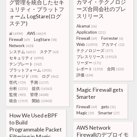
カマイ・テクノロジ
グ管理を統合したセキ
ーズ合同会社のプレ
ュリティ・プラットフ
スリリース
ォーム LogStare(ログ
ステア)
Akamai
(66)
Application
(211)
ai
AWS
(6994)
(4619)
Firewall
Forrester
(69)
(6)
Firewall
LogStare
(69)
(58)
Web
アカマイ
(10593)
(22)
Network
(420)
テクノロジーズ
(277)
システム
ステア
(6611)
(63)
プレスリリース
(19523)
セキュリティ
(6990)
リーダー
(171)
テンプレート
(142)
レポート
合同
(1353)
(323)
プラットフォーム
(2931)
評価
(634)
マネージド
ログ
(398)
(462)
世代
予測
(729)
(1157)
分析
提供
Magic Firewall gets
(2251)
(16563)
監視
管理
(985)
(4038)
Smarter
統合
開始
(1519)
(22402)
Firewall
gets
(69)
(31)
Magic
Smarter
(59)
(27)
How We Used eBPF
to Build
AWS Network
Programmable Packet
Firewallのデプロイモ
Filtering in Magic