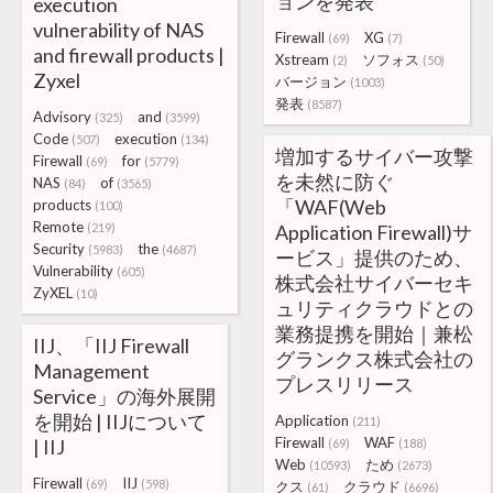
ョンを発表
execution
vulnerability of NAS
Firewall
XG
(69)
(7)
and firewall products |
Xstream
ソフォス
(2)
(50)
Zyxel
バージョン
(1003)
発表
(8587)
Advisory
and
(325)
(3599)
Code
execution
(507)
(134)
増加するサイバー攻撃
Firewall
for
(69)
(5779)
を未然に防ぐ
NAS
of
(84)
(3565)
「WAF(Web
products
(100)
Remote
(219)
Application Firewall)サ
Security
the
(5983)
(4687)
ービス」提供のため、
Vulnerability
(605)
株式会社サイバーセキ
ZyXEL
(10)
ュリティクラウドとの
業務提携を開始｜兼松
IIJ、「IIJ Firewall
グランクス株式会社の
Management
プレスリリース
Service」の海外展開
を開始 | IIJについて
Application
(211)
Firewall
WAF
| IIJ
(69)
(188)
Web
ため
(10593)
(2673)
Firewall
IIJ
(69)
(598)
クス
クラウド
(61)
(6696)