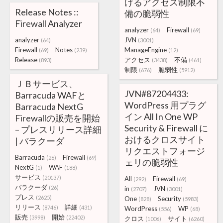
けるアクセス制限不
Release Notes ::
備の脆弱性
Firewall Analyzer
analyzer
Firewall
(64)
(69)
analyzer
JVN
(64)
(3001)
Firewall
Notes
ManageEngine
(69)
(239)
(12)
Release
アクセス
不備
(893)
(3438)
(461)
制限
脆弱性
(676)
(5912)
ＪＢサービス、
JVN#87204433:
Barracuda WAFと
WordPress 用プラグ
Barracuda NextG
イン All In One WP
Firewallの販売を開始
Security & Firewall に
– プレスリリース詳細
おけるクロスサイト
| バラクーダ
リクエストフォージ
Barracuda
Firewall
(26)
(69)
ェリの脆弱性
NextG
WAF
(1)
(188)
サービス
(20137)
All
Firewall
(292)
(69)
バラクーダ
(26)
in
JVN
(2707)
(3001)
プレス
(2625)
One
Security
(828)
(5983)
リリース
詳細
(8746)
(431)
WordPress
WP
(556)
(68)
販売
開始
(3998)
(22402)
クロス
サイト
(1006)
(6260)