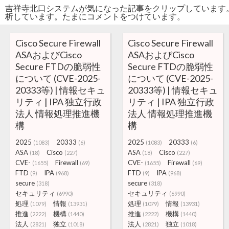
吉祥寺北口システムが気になった記事をクリップしています
析しています。たまにコメントをつけています。
Cisco Secure Firewall
Cisco Secure Firewall
ASAおよびCisco
ASAおよびCisco
Secure FTDの脆弱性
Secure FTDの脆弱性
について (CVE-2025-
について (CVE-2025-
20333等) | 情報セキュ
20333等) | 情報セキュ
リティ | IPA 独立行政
リティ | IPA 独立行政
法人 情報処理推進機
法人 情報処理推進機
構
構
2025
20333
2025
20333
(1083)
(6)
(1083)
(6)
ASA
Cisco
ASA
Cisco
(18)
(227)
(18)
(227)
CVE-
Firewall
CVE-
Firewall
(1655)
(69)
(1655)
(69)
FTD
IPA
FTD
IPA
(9)
(968)
(9)
(968)
secure
secure
(318)
(318)
セキュリティ
セキュリティ
(6990)
(6990)
処理
情報
処理
情報
(1079)
(13931)
(1079)
(13931)
推進
機構
推進
機構
(2222)
(1440)
(2222)
(1440)
法人
独立
法人
独立
(2821)
(1018)
(2821)
(1018)