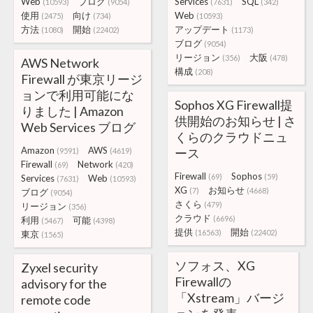
Web
ブログ
Services
SQL
(10593)
(9054)
(7631)
(342)
使用
向け
Web
(2475)
(734)
(10593)
方法
開始
アップデート
(1080)
(22402)
(1173)
ブログ
(9054)
リージョン
大阪
(356)
(478)
AWS Network
構成
(208)
Firewall が東京リージ
ョンで利用可能にな
Sophos XG Firewall提
りました | Amazon
供開始のお知らせ | さ
Web Services ブログ
くらのクラウドニュ
Amazon
AWS
ース
(9591)
(4619)
Firewall
Network
(69)
(420)
Firewall
Sophos
(69)
(59)
Services
Web
(7631)
(10593)
XG
お知らせ
(7)
(4668)
ブログ
(9054)
さくら
(479)
リージョン
(356)
クラウド
(6696)
利用
可能
(5467)
(4398)
提供
開始
(16563)
(22402)
東京
(1565)
ソフォス、XG
Zyxel security
Firewallの
advisory for the
「Xstream」バージ
remote code