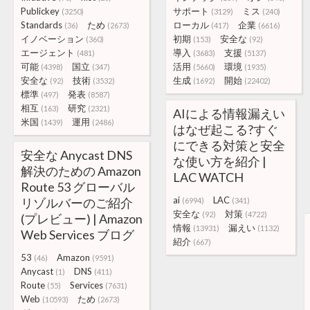
Publickey
サポート
ミス
(3250)
(3129)
(240)
Standards
ため
ローカル
企業
(36)
(2673)
(417)
(6616)
イノベーション
初期
安全な
(360)
(153)
(92)
エージェント
導入
支援
(481)
(3683)
(5137)
可能
国立
活用
環境
(4398)
(347)
(5660)
(1935)
安全な
技術
生成
開始
(92)
(3532)
(1692)
(22402)
標準
発表
(497)
(8587)
相互
研究
(163)
(2321)
AIによる情報漏えい
米国
運用
(1439)
(2486)
はなぜ起こる?すぐ
にできる対策と安全
安全な Anycast DNS
な使い方を紹介 |
解決のための Amazon
LAC WATCH
Route 53 グローバル
ai
LAC
リゾルバーのご紹介
(6994)
(341)
安全な
対策
(92)
(4722)
(プレビュー) | Amazon
情報
漏えい
(13931)
(1132)
Web Services ブログ
紹介
(667)
53
Amazon
(46)
(9591)
Anycast
DNS
(1)
(411)
Route
Services
(55)
(7631)
Web
ため
(10593)
(2673)