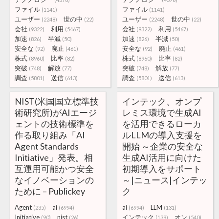
ファイル
ファイル
(1141)
(1141)
ユーザー
世の中
ユーザー
世の中
(2248)
(22)
(2248)
(22)
会社
利用
会社
利用
(9322)
(5467)
(9322)
(5467)
加速
半減
加速
半減
(826)
(50)
(826)
(50)
安全な
廃止
安全な
廃止
(92)
(461)
(92)
(461)
株式
比率
株式
比率
(8960)
(82)
(8960)
(82)
突破
解放
突破
解放
(748)
(77)
(748)
(77)
調査
送信
調査
送信
(5801)
(613)
(5801)
(613)
NIST(米国国立標準技
インテック、オンプ
術研究所)がAIエージ
レミス環境で生成AI
ェントの技術標準を
を活用できるローカ
作る取り組み「AI
ルLLMの導入支援を
Agent Standards
開始 ～企業の安全な
Initiative」発表。相
生成AI活用に向けた
互運用可能かつ安全
初期導入をサポート
なイノベーションの
～|ニュース|インテッ
ために – Publickey
ク
Agent
ai
ai
LLM
(235)
(6994)
(6994)
(131)
Initiative
nist
インテック
オン
(90)
(26)
(139)
(540)