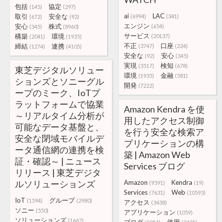
包括
協定
(145)
(297)
ai
LAC
取引
安全な
(6994)
(341)
(672)
(92)
エンジン
安心
株式
(654)
(345)
(8960)
サービス
構築
環境
(20137)
(2041)
(1935)
不正
口座
締結
連携
(3747)
(224)
(1274)
(4105)
安全な
安心
(92)
(345)
実現
検知
(3517)
(678)
東芝デジタルソリュー
環境
金融
(1935)
(581)
ションズとソニーグル
開発
(7222)
ープのミーク、IoTプ
ラットフォームで協業
Amazon Kendra を使
～リアルタイム分析が
用したアクセス制御
可能なデータ基盤と、
を行う安全な検索ア
安全な閉域モバイルデ
プリケーションの構
ータ通信網の連携を検
築 | Amazon Web
証・確認～ | ニュース
Services ブログ
リリース | 東芝デジタ
ルソリューションズ
Amazon
Kendra
(9591)
(19)
Services
Web
(7631)
(10593)
IoT
グループ
(1594)
(2980)
アクセス
(3438)
ソニー
(550)
アプリケーション
(1059)
ソリューションズ
(1662)