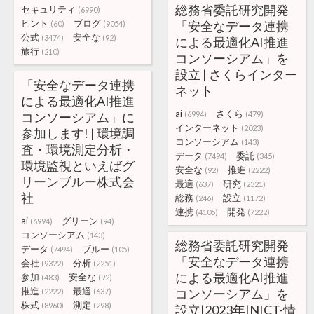
総務省委託研究開発
セキュリティ
(6990)
ヒント
ブログ
「安全なデータ連携
(60)
(9054)
公式
安全な
(3474)
(92)
による最適化AI推進
旅行
(210)
コンソーシアム」を
設立 | さくらインター
「安全なデータ連携
ネット
による最適化AI推進
ai
さくら
コンソーシアム」に
(6994)
(479)
インターネット
(2023)
参加します! | 環境調
コンソーシアム
(143)
査・環境測定分析・
データ
委託
(7494)
(345)
環境監視といえばグ
安全な
推進
(92)
(2222)
リーンブルー株式会
最適
研究
(637)
(2321)
社
総務
設立
(246)
(1172)
連携
開発
(4105)
(7222)
ai
グリーン
(6994)
(94)
コンソーシアム
(143)
総務省委託研究開発
データ
ブルー
(7494)
(105)
「安全なデータ連携
会社
分析
(9322)
(2251)
による最適化AI推進
参加
安全な
(483)
(92)
推進
最適
コンソーシアム」を
(2222)
(637)
株式
測定
(8960)
(298)
設立|2023年|NICT-情