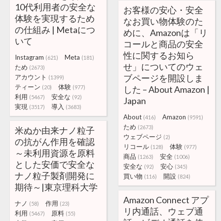
10代利用者の安全な
お客様の安心・安全
体験を実現するため
なお買い物体験のた
の仕組み | Metaにつ
めに、Amazonは「リ
いて
コールと商品の安全
性に関するお知ら
Instagram
Meta
(621)
(181)
せ」についてのウェ
ため
(2673)
ブページを開設しま
アカウント
(1399)
ティーン
体験
(20)
(977)
した – About Amazon |
利用
安全な
(5467)
(92)
Japan
実現
導入
(3517)
(3683)
About
Amazon
(416)
(9591)
ため
(2673)
米ぬか由来ナノ粒子
ウェブページ
(2)
の抗がん作用を確認
リコール
体験
(128)
(977)
～未利用資源を原料
商品
安全
(1263)
(1006)
とした安価で安全な
安全な
安心
(92)
(345)
ナノ粒子製剤開発に
買い物
開設
(116)
(824)
期待～|東京理科大学
Amazon Connect アプ
ナノ
作用
(58)
(23)
リ内通話、ウェブ通
利用
原料
(5467)
(55)