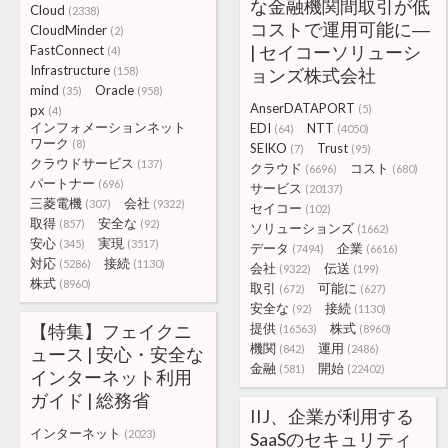
な金融機関間取引が低
Cloud
(2338)
コストで運用可能に―
CloudMinder
(2)
| セイコーソリューシ
FastConnect
(4)
Infrastructure
(158)
ョンズ株式会社
mind
Oracle
(35)
(958)
AnserDATAPORT
px
(5)
(4)
インフォメーションネット
EDI
NTT
(64)
(4050)
ワーク
(8)
SEIKO
Trust
(7)
(95)
クラウドサービス
(137)
クラウド
コスト
(6696)
(680)
パートナー
(696)
サービス
(20137)
三菱電機
会社
(307)
(9322)
セイコー
(102)
取得
安全な
(857)
(92)
ソリューションズ
(1662)
安心
実現
(345)
(3517)
データ
企業
(7494)
(6616)
対応
接続
(5286)
(1130)
会社
伝送
(9322)
(199)
株式
(8960)
取引
可能に
(672)
(627)
安全な
接続
(92)
(1130)
【特集】フェイクニ
提供
株式
(16563)
(8960)
機関
運用
(842)
(2486)
ュース | 安心・安全な
金融
開始
(581)
(22402)
インターネット利用
ガイド | 総務省
IIJ、企業が利用する
インターネット
(2023)
SaaSのセキュリティ