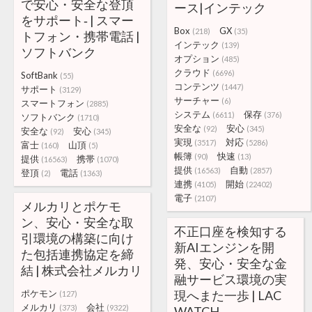
で安心・安全な登頂
ース|インテック
をサポート‐ | スマー
Box
GX
(218)
(35)
トフォン・携帯電話 |
インテック
(139)
ソフトバンク
オプション
(485)
クラウド
(6696)
SoftBank
(55)
コンテンツ
(1447)
サポート
(3129)
サーチャー
(6)
スマートフォン
(2885)
システム
保存
(6611)
(376)
ソフトバンク
(1710)
安全な
安心
(92)
(345)
安全な
安心
(92)
(345)
実現
対応
(3517)
(5286)
富士
山頂
(160)
(5)
帳簿
快速
(90)
(13)
提供
携帯
(16563)
(1070)
提供
自動
(16563)
(2857)
登頂
電話
(2)
(1363)
連携
開始
(4105)
(22402)
電子
(2107)
メルカリとポケモ
ン、安心・安全な取
不正口座を検知する
引環境の構築に向け
新AIエンジンを開
た包括連携協定を締
発、安心・安全な金
結 | 株式会社メルカリ
融サービス環境の実
ポケモン
現へまた一歩 | LAC
(127)
メルカリ
会社
(373)
(9322)
WATCH