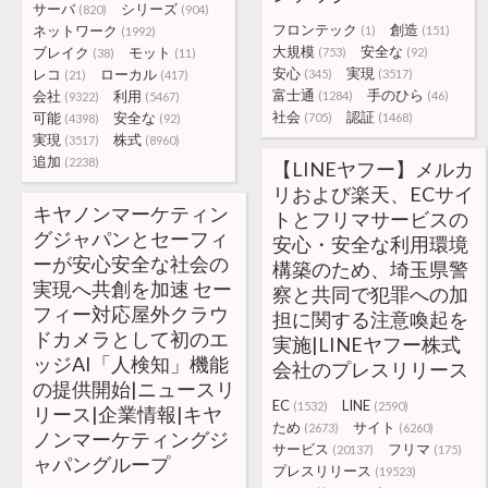
サーバ
シリーズ
(820)
(904)
フロンテック
創造
ネットワーク
(1)
(151)
(1992)
大規模
安全な
ブレイク
モット
(753)
(92)
(38)
(11)
安心
実現
レコ
ローカル
(345)
(3517)
(21)
(417)
富士通
手のひら
会社
利用
(1284)
(46)
(9322)
(5467)
社会
認証
可能
安全な
(705)
(1468)
(4398)
(92)
実現
株式
(3517)
(8960)
追加
(2238)
【LINEヤフー】メルカ
リおよび楽天、ECサイ
キヤノンマーケティン
トとフリマサービスの
グジャパンとセーフィ
安心・安全な利用環境
ーが安心安全な社会の
構築のため、埼玉県警
実現へ共創を加速 セー
察と共同で犯罪への加
フィー対応屋外クラウ
担に関する注意喚起を
ドカメラとして初のエ
実施|LINEヤフー株式
ッジAI「人検知」機能
会社のプレスリリース
の提供開始|ニュースリ
EC
LINE
(1532)
(2590)
リース|企業情報|キヤ
ため
サイト
(2673)
(6260)
ノンマーケティングジ
サービス
フリマ
(20137)
(175)
ャパングループ
プレスリリース
(19523)