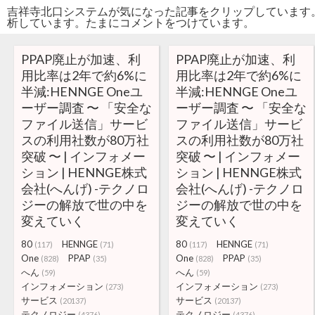
吉祥寺北口システムが気になった記事をクリップしています
析しています。たまにコメントをつけています。
PPAP廃止が加速、利
PPAP廃止が加速、利
用比率は2年で約6%に
用比率は2年で約6%に
半減:HENNGE Oneユ
半減:HENNGE Oneユ
ーザー調査 〜 「安全な
ーザー調査 〜 「安全な
ファイル送信」サービ
ファイル送信」サービ
スの利用社数が80万社
スの利用社数が80万社
突破 〜 | インフォメー
突破 〜 | インフォメー
ション | HENNGE株式
ション | HENNGE株式
会社(へんげ) -テクノロ
会社(へんげ) -テクノロ
ジーの解放で世の中を
ジーの解放で世の中を
変えていく
変えていく
80
HENNGE
80
HENNGE
(117)
(71)
(117)
(71)
One
PPAP
One
PPAP
(828)
(35)
(828)
(35)
へん
へん
(59)
(59)
インフォメーション
インフォメーション
(273)
(273)
サービス
サービス
(20137)
(20137)
テクノロジー
テクノロジー
(4376)
(4376)