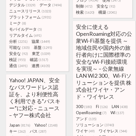
ブログ
使用
(9054)
(2475)
デジタル
データ
(3329)
(7494)
制御
安全な
(472)
(92)
ニュースリリース
(1023)
検索
構築
(1620)
(2041)
プラットフォーム
(2931)
ミーク
(8)
安全に使える
モバイルデータ
(5)
OpenRoaming対応の公
リアルタイム
(691)
衆Wi-Fi基盤を提供 ～
分析
協業
(2251)
(1449)
地域住民や国内外の旅
可能な
基盤
(305)
(1295)
安全な
東芝
行者向けに国際標準の
(92)
(1039)
検証
確認
(955)
(1517)
安全なWi-Fi接続環境
通信
連携
(2491)
(4105)
を実現～ – 公衆無線
LAN Wi2 300、Wi-Fiソ
Yahoo! JAPAN、安全
リューションを提供 株
なパスワードレス認
式会社ワイヤ・アン
証を、より利便性高
ド・ワイヤレス
く利用できる“パスキ
300
Fi
LAN
ー”に対応 – ニュース
(180)
(126)
(438)
OpenRoaming
Wi
(7)
(137)
– ヤフー株式会社
アンド
(135)
ソリューション
Japan
Yahoo!
(3740)
(8176)
(2148)
ワイヤ
ワイヤレス
キー
パス
(49)
(544)
(262)
(287)