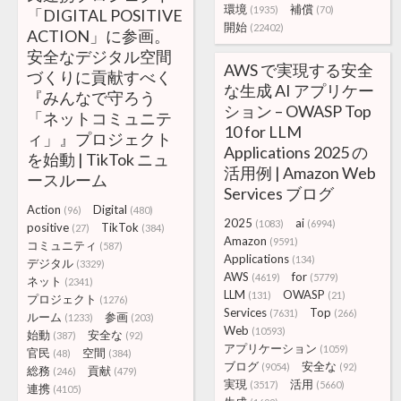
環境
補償
(1935)
(70)
「DIGITAL POSITIVE
開始
(22402)
ACTION」に参画。
安全なデジタル空間
AWS で実現する安全
づくりに貢献すべく
な生成 AI アプリケー
『みんなで守ろう
ション – OWASP Top
「ネットコミュニテ
10 for LLM
ィ」』プロジェクト
Applications 2025 の
を始動 | TikTok ニュ
活用例 | Amazon Web
ースルーム
Services ブログ
Action
Digital
(96)
(480)
2025
ai
(1083)
(6994)
positive
TikTok
(27)
(384)
Amazon
(9591)
コミュニティ
(587)
Applications
(134)
デジタル
(3329)
AWS
for
(4619)
(5779)
ネット
(2341)
LLM
OWASP
(131)
(21)
プロジェクト
(1276)
Services
Top
(7631)
(266)
ルーム
参画
(1233)
(203)
Web
(10593)
始動
安全な
(387)
(92)
アプリケーション
(1059)
官民
空間
(48)
(384)
ブログ
安全な
(9054)
(92)
総務
貢献
(246)
(479)
実現
活用
(3517)
(5660)
連携
(4105)