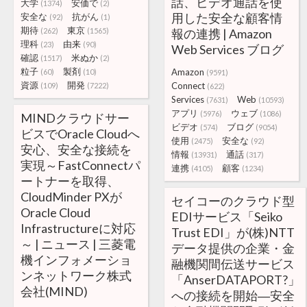
話、ビデオ通話を使
大学
安価で
(1374)
(2)
用した安全な顧客情
安全な
抗がん
(92)
(1)
期待
東京
(262)
(1565)
報の連携 | Amazon
理科
由来
(23)
(90)
Web Services ブログ
確認
米ぬか
(1517)
(2)
粒子
製剤
Amazon
(60)
(10)
(9591)
資源
開発
Connect
(109)
(7222)
(622)
Services
Web
(7631)
(10593)
アプリ
ウェブ
(5976)
(1086)
MINDクラウドサー
ビデオ
ブログ
(574)
(9054)
ビスでOracle Cloudへ
使用
安全な
(2475)
(92)
安心、安全な接続を
情報
通話
(13931)
(317)
実現～FastConnectパ
連携
顧客
(4105)
(1234)
ートナーを取得、
CloudMinder PXが
セイコーのクラウド型
Oracle Cloud
EDIサービス「Seiko
Infrastructureに対応
Trust EDI」が(株)NTT
～ | ニュース | 三菱電
データ提供の企業・金
機インフォメーショ
融機関間伝送サービス
ンネットワーク株式
「AnserDATAPORT?」
会社(MIND)
への接続を開始―安全