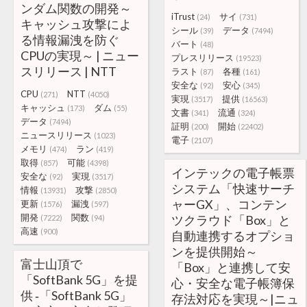
ンダム関数の開発～
iTrust
サイ
(24)
(731)
キャッシュ攻撃によ
シール
データ
(39)
(7494)
る情報漏洩を防ぐ
バート
(48)
CPUの実現～ | ニュー
プレスリリース
(19523)
スリリース | NTT
ラスト
各種
(87)
(161)
安全な
安心
(92)
(345)
CPU
NTT
(271)
(4050)
実現
提供
(3517)
(16563)
キャッシュ
ダム
(173)
(55)
文書
流通
(341)
(324)
データ
(7494)
証明
開始
(200)
(22402)
ニュースリリース
(1023)
電子
(2107)
メモリ
ラン
(474)
(419)
取得
可能
(857)
(4398)
インテックの電子帳票
安全な
実現
(92)
(3517)
システム「快速サーチ
情報
攻撃
(13931)
(2850)
ャーGX」、コンテン
更新
漏洩
(1576)
(597)
開発
関数
ツクラウド「Box」と
(7222)
(94)
高速
(900)
自動連携するオプショ
ンを提供開始～
富士山頂で
「Box」と連携して安
「SoftBank 5G」を提
心・安全な電子帳簿保
供 ‐「SoftBank 5G」
存法対応を実現～|ニュ