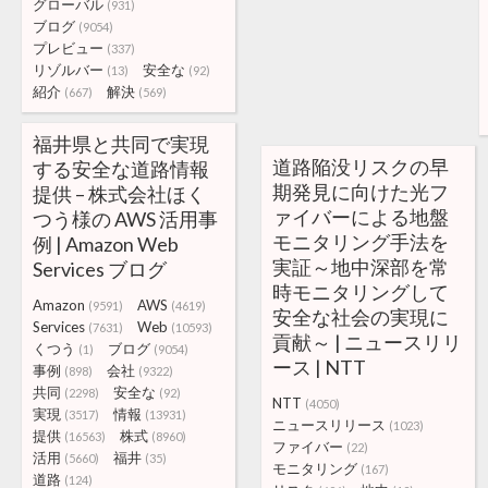
グローバル
(931)
ブログ
(9054)
プレビュー
(337)
リゾルバー
安全な
(13)
(92)
紹介
解決
(667)
(569)
福井県と共同で実現
道路陥没リスクの早
する安全な道路情報
期発見に向けた光フ
提供 – 株式会社ほく
ァイバーによる地盤
つう様の AWS 活用事
モニタリング手法を
例 | Amazon Web
実証～地中深部を常
Services ブログ
時モニタリングして
Amazon
AWS
(9591)
(4619)
安全な社会の実現に
Services
Web
(7631)
(10593)
貢献～ | ニュースリリ
くつう
ブログ
(1)
(9054)
ース | NTT
事例
会社
(898)
(9322)
共同
安全な
(2298)
(92)
NTT
(4050)
実現
情報
(3517)
(13931)
ニュースリリース
(1023)
提供
株式
(16563)
(8960)
ファイバー
(22)
活用
福井
(5660)
(35)
モニタリング
(167)
道路
(124)