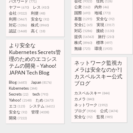
会社
住民
パスワード
(9322)
(126)
(771)
公衆
内外
ヤフー
レス
(162)
(46)
(670)
(410)
国際
地域
会社
利便
(693)
(773)
(9322)
(48)
基盤
安全な
利用
安全な
(1295)
(92)
(5467)
(92)
安全に
実現
対応
株式
(65)
(3517)
(5286)
(8960)
対応
接続
認証
高く
(5286)
(1130)
(1468)
(18)
提供
旅行
(16563)
(210)
株式
標準
(8960)
(497)
より安全な
無線
環境
(725)
(1935)
Kubernetes Secrets管
理のためのエコシス
ネットワーク監視カ
テムの開発 – Yahoo!
メラは安全なのか? |
JAPAN Tech Blog
カスペルスキー公式
Blog
Japan
ブログ
(6685)
(8176)
Kubernetes
(344)
カスペルスキー
(844)
Secrets
tech
(22)
(793)
カメラ
(840)
Yahoo!
ため
(2148)
(2673)
ネットワーク
(1992)
エコ
システム
(123)
(6611)
ブログ
公式
(9054)
(3474)
安全な
管理
(92)
(4038)
安全な
監視
(92)
(985)
開発
(7222)