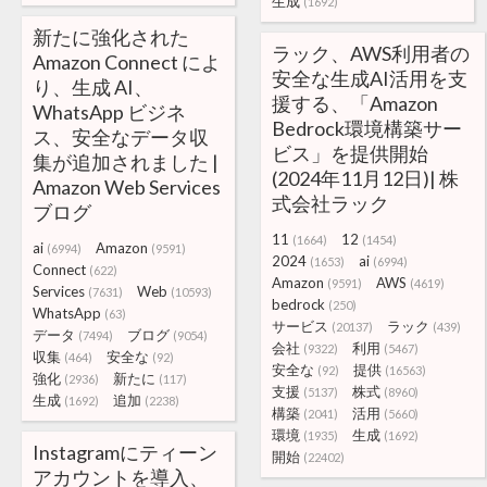
生成
(1692)
新たに強化された
ラック、AWS利用者の
Amazon Connect によ
安全な生成AI活用を支
り、生成 AI、
援する、「Amazon
WhatsApp ビジネ
Bedrock環境構築サー
ス、安全なデータ収
ビス」を提供開始
集が追加されました |
(2024年11月12日)| 株
Amazon Web Services
式会社ラック
ブログ
11
12
(1664)
(1454)
ai
Amazon
(6994)
(9591)
2024
ai
(1653)
(6994)
Connect
(622)
Amazon
AWS
(9591)
(4619)
Services
Web
(7631)
(10593)
bedrock
(250)
WhatsApp
(63)
サービス
ラック
(20137)
(439)
データ
ブログ
(7494)
(9054)
会社
利用
(9322)
(5467)
収集
安全な
(464)
(92)
安全な
提供
(92)
(16563)
強化
新たに
(2936)
(117)
支援
株式
(5137)
(8960)
生成
追加
(1692)
(2238)
構築
活用
(2041)
(5660)
環境
生成
(1935)
(1692)
Instagramにティーン
開始
(22402)
アカウントを導入、