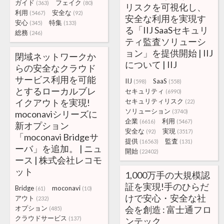
ガイド
フェイク
(363)
(80)
リスクを可視化し、
利用
安全な
(5467)
(92)
安全な利用を実現す
安心
特集
(345)
(133)
る「IIJ SaaSセキュリ
総務
(246)
ティ監査ソリューシ
ョン」を提供開始 | IIJ
閉域ネットワークか
について | IIJ
らの安全なクラウド
サービス利用を可能
IIJ
SaaS
(598)
(558)
とするローカルブレ
セキュリティ
(6990)
イクアウトを実現!
セキュリティリスク
(22)
ソリューション
(3740)
moconaviシリーズに
企業
利用
(6616)
(5467)
新オプション
安全な
実現
(92)
(3517)
「moconavi Bridgeサ
提供
監査
(16563)
(131)
ーバ」を追加。 | ニュ
開始
(22402)
ース | 株式会社レコモ
ット
1,000万手の大規模認
証を実現!手のひらだ
Bridge
moconavi
(61)
(10)
けで安心・安全な社
アウト
(232)
オプション
会を創造 : 富士通フロ
(485)
クラウドサービス
(137)
ンテック