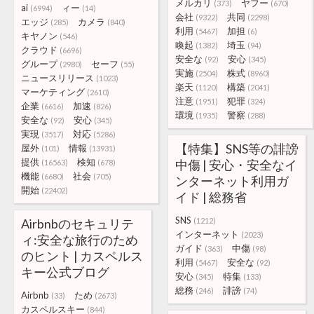
メルカリ
ヤフー
(373)
(670)
ai
ィー
(6994)
(14)
会社
共同
(9322)
(2298)
エッジ
カメラ
(285)
(840)
利用
加担
(5467)
(6)
キヤノン
(546)
喚起
埼玉
(1382)
(94)
クラウド
(6696)
安全な
安心
(92)
(345)
グループ
セーフ
(2980)
(55)
実施
株式
(2504)
(8960)
ニュースリリース
(1023)
楽天
構築
(1120)
(2041)
マーケティング
(2610)
注意
犯罪
(1951)
(324)
企業
加速
(6616)
(826)
環境
警察
(1935)
(288)
安全な
安心
(92)
(345)
実現
対応
(3517)
(5286)
【特集】SNS等の誹謗
屋外
情報
(101)
(13931)
提供
検知
中傷 | 安心・安全なイ
(16563)
(678)
機能
社会
(6680)
(705)
ンターネット利用ガ
開始
(22402)
イド | 総務省
SNS
Airbnbのセキュリテ
(1212)
インターネット
(2023)
ィ:安全な旅行のため
ガイド
中傷
(363)
(98)
のヒント | カスペルス
利用
安全な
(5467)
(92)
キー公式ブログ
安心
特集
(345)
(133)
総務
誹謗
(246)
(74)
Airbnb
ため
(33)
(2673)
カスペルスキー
(844)