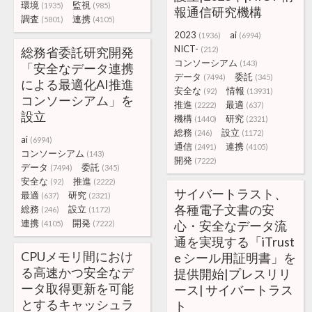
環境
監視
(1935)
(985)
報通信研究機構
調査
連携
(5801)
(4105)
2023
ai
(1936)
(6994)
NICT-
総務省委託研究開発
(212)
コンソーシアム
(143)
「安全なデータ連携
データ
委託
(7494)
(345)
による最適化AI推進
安全な
情報
(92)
(13931)
コンソーシアム」を
推進
最適
(2222)
(637)
設立
機構
研究
(1440)
(2321)
総務
設立
(246)
(1172)
ai
(6994)
通信
連携
(2491)
(4105)
コンソーシアム
(143)
開発
(7222)
データ
委託
(7494)
(345)
安全な
推進
(92)
(2222)
サイバートラスト、
最適
研究
(637)
(2321)
各種電子文書の安
総務
設立
(246)
(1172)
連携
開発
心・安全なデータ流
(4105)
(7222)
通を実現する「iTrust
CPUメモリ間におけ
e シール用証明書」を
る高速かつ安全なデ
提供開始|プレスリリ
ータ取得更新を可能
ース| サイバートラス
とするキャッシュラ
ト