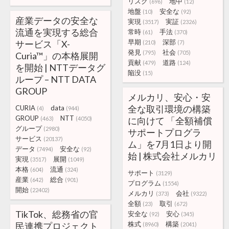
リスク
地中
(696)
(12)
地盤
安全な
(10)
(92)
産業データの安全な
実現
実証
(3517)
(2326)
流通を実現する総合
常時
手法
(61)
(370)
早期
深部
サービス「X-
(210)
(7)
発見
社会
(795)
(705)
Curia™」の本格展開
貢献
道路
(479)
(124)
を開始 | NTTデータグ
陥没
(15)
ループ – NTT DATA
GROUP
メルカリ、安心・安
全な取引環境の構築
CURIA
data
(4)
(944)
GROUP
NTT
(463)
(4050)
に向けて 「全額補償
グループ
(2980)
サポートプログラ
サービス
(20137)
ム」を7月1日より開
データ
安全な
(7494)
(92)
始 | 株式会社メルカリ
実現
展開
(3517)
(1049)
本格
流通
(604)
(324)
サポート
(3129)
産業
総合
(642)
(901)
プログラム
(1554)
開始
(22402)
メルカリ
会社
(373)
(9322)
全額
取引
(23)
(672)
TikTok、総務省の官
安全な
安心
(92)
(345)
株式
構築
民連携プロジェクト
(8960)
(2041)