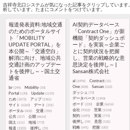
吉祥寺北口システムが気になった記事をクリップしています
析しています。たまにコメントをつけています。
報道発表資料:地域交通
AI契約データベース
のためのポータルサイ
「Contract One」が新
ト「MOBILITY
機能「契約ダッシュボ
UPDATE PORTAL」を
ード」を実装～企業ご
本公開～「交通空白」
とに契約状況を把握
解消に向け、地域公共
し、営業の戦略的な意
交通計画のアップデー
思決定を後押し～ |
トを後押し～ – 国土交
Sansan株式会社
通省
ai
Contract
(6994)
(31)
One
Sansan
(828)
(223)
br
Mobility
(294)
(50)
ダッシュ
(70)
Portal
Update
(130)
(1195)
データベース
(1390)
ため
アップ
(2673)
(1361)
ボード
企業
(200)
(6616)
サイト
デート
(6260)
(201)
会社
営業
(9322)
(1116)
ポータル
交通
(402)
(396)
契約
実装
(1495)
(773)
公共
公開
(217)
(4616)
後押し
意思
(59)
(101)
国土
地域
(111)
(773)
戦略
把握
(691)
(185)
報道
後押し
(2305)
(59)