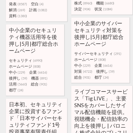
株式
機能
(8960)
(6680)
発表
空白
(8587)
(4)
決定
状況
(904)
(1084)
解消
計画
(269)
(1082)
資料
(1380)
中小企業のサイバー
中小企業のセキュリ
セキュリティ対策を
ティ機器活用等を後
後押し|5月|都庁総合
押し|5月|都庁総合ホ
ホームページ
ームページ
サイバーセキュリティ
(291)
ホームページ
(808)
セキュリティ
(6990)
中小
企業
(229)
(6616)
ホームページ
(808)
対策
後押し
(4722)
(59)
中小
企業
(229)
(6616)
総合
都庁
(901)
(24)
後押し
機器
(59)
(891)
活用
総合
(5660)
(901)
都庁
(24)
ライブコマースサービ
ス「Tig LIVE」、主要
日本初、セキュリティ
SNSをカバーしたサイ
企業に投資するファン
マル配信機能を提供。
ド「日本サイバーセキ
視聴機会・配信効率の
ュリティファンド1号
向上を後押し | パロニ
投資事業有限責任組
ム株式会社のプレスリ