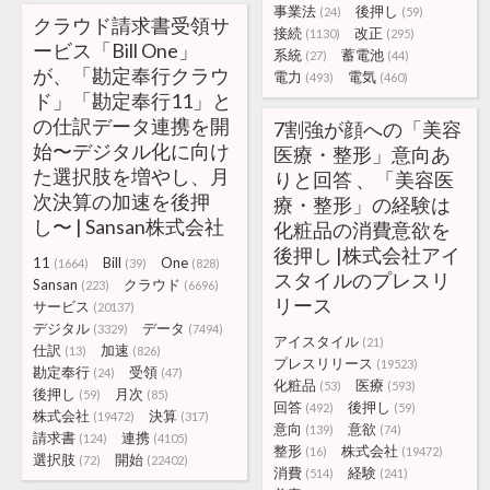
事業法
後押し
(24)
(59)
クラウド請求書受領サ
接続
改正
(1130)
(295)
ービス「Bill One」
系統
蓄電池
(27)
(44)
が、「勘定奉行クラウ
電力
電気
(493)
(460)
ド」「勘定奉行11」と
の仕訳データ連携を開
7割強が顔への「美容
始〜デジタル化に向け
医療・整形」意向あ
た選択肢を増やし、月
りと回答 、「美容医
次決算の加速を後押
療・整形」の経験は
し〜 | Sansan株式会社
化粧品の消費意欲を
後押し |株式会社アイ
11
Bill
One
(1664)
(39)
(828)
スタイルのプレスリ
Sansan
クラウド
(223)
(6696)
リース
サービス
(20137)
デジタル
データ
(3329)
(7494)
アイスタイル
(21)
仕訳
加速
(13)
(826)
プレスリリース
(19523)
勘定奉行
受領
(24)
(47)
化粧品
医療
(53)
(593)
後押し
月次
(59)
(85)
回答
後押し
(492)
(59)
株式会社
決算
(19472)
(317)
意向
意欲
(139)
(74)
請求書
連携
(124)
(4105)
整形
株式会社
(16)
(19472)
選択肢
開始
(72)
(22402)
消費
経験
(514)
(241)