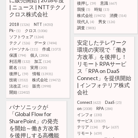
に販売開始 | 2018年度
後押し
意識
(59)
(667)
| ニュース | NTTテクノ
我慢
時短
(5)
(15)
クロス株式会社
株式会社
消費
(19472)
(514)
現代人
男女
(4)
(126)
2018
NTT
(1526)
(4050)
調査
(5801)
Pk-
クロス
(1)
(1006)
ソフトウェア
(1264)
安定したテレワーク
テクノ
データ
(526)
(7494)
環境の実現で「働き
パーソナル
作成
(111)
(1073)
保護
個人
(794)
(2806)
方改革」を後押し！
利活用
加工
(132)
(124)
リモートRPAサービ
匿名
実用
(152)
(205)
ス「RPA on DaaS
後押し
情報
(59)
(13931)
Connect」を提供開始
技術
株式会社
(3532)
(19472)
| インフォテリア株式
法改正
販売
(41)
(3998)
会社
開始
(22402)
Connect
DaaS
(622)
(25)
パナソニックが
on
RPA
(2008)
(284)
「Global Flow for
インフォ
(230)
SharePoint」の発売
サービス
(20137)
テリア
テレ
を開始～働き方改革
(134)
(637)
リモート
(659)
を後押しする高機能