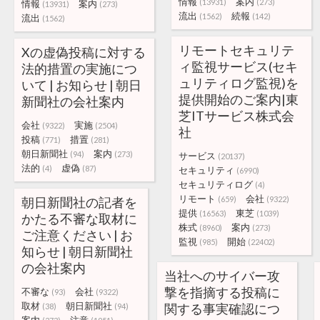
情報
案内
(13931)
(273)
情報
案内
(13931)
(273)
流出
続報
(1562)
(142)
流出
(1562)
リモートセキュリテ
Xの虚偽投稿に対する
ィ監視サービス(セキ
法的措置の実施につ
ュリティログ監視)を
いて | お知らせ | 朝日
提供開始のご案内|東
新聞社の会社案内
芝ITサービス株式会
会社
実施
(9322)
(2504)
社
投稿
措置
(771)
(281)
朝日新聞社
案内
(94)
(273)
サービス
(20137)
法的
虚偽
(4)
(87)
セキュリティ
(6990)
セキュリティログ
(4)
リモート
会社
朝日新聞社の記者を
(659)
(9322)
提供
東芝
(16563)
(1039)
かたる不審な取材に
株式
案内
(8960)
(273)
ご注意ください | お
監視
開始
(985)
(22402)
知らせ | 朝日新聞社
の会社案内
当社へのサイバー攻
撃を指摘する投稿に
不審な
会社
(93)
(9322)
取材
朝日新聞社
関する事実確認につ
(38)
(94)