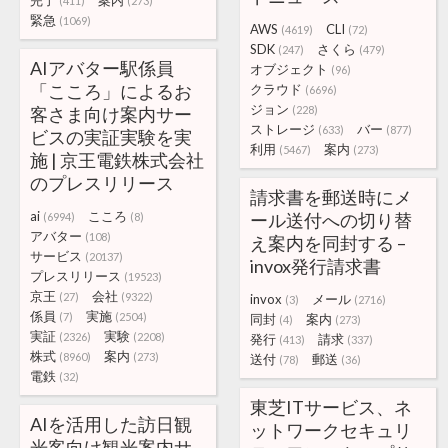
完了
案内
(411)
(273)
緊急
(1069)
AWS
CLI
(4619)
(72)
SDK
さくら
(247)
(479)
AIアバター駅係員
オブジェクト
(96)
「こころ」によるお
クラウド
(6696)
ジョン
客さま向け案内サー
(228)
ストレージ
バー
(633)
(877)
ビスの実証実験を実
利用
案内
(5467)
(273)
施 | 京王電鉄株式会社
のプレスリリース
請求書を郵送時にメ
ai
こころ
ール送付への切り替
(6994)
(8)
アバター
(108)
え案内を同封する –
サービス
(20137)
invox発行請求書
プレスリリース
(19523)
京王
会社
(27)
(9322)
invox
メール
(3)
(2716)
係員
実施
(7)
(2504)
同封
案内
(4)
(273)
実証
実験
(2326)
(2208)
発行
請求
(413)
(337)
株式
案内
(8960)
(273)
送付
郵送
(78)
(36)
電鉄
(32)
東芝ITサービス、ネ
AIを活用した訪日観
ットワークセキュリ
光客向け観光案内サ