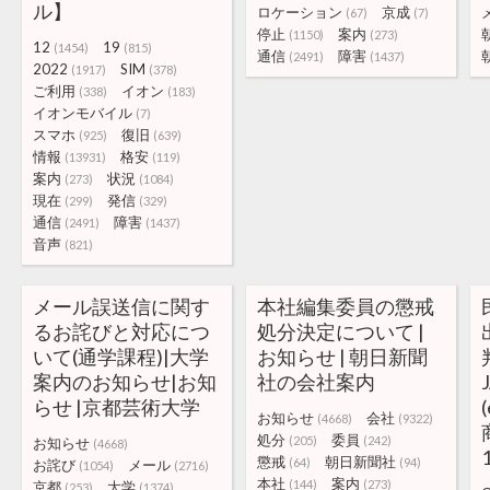
ル】
ロケーション
京成
(67)
(7)
停止
案内
(1150)
(273)
12
19
(1454)
(815)
通信
障害
(2491)
(1437)
2022
SIM
(1917)
(378)
ご利用
イオン
(338)
(183)
イオンモバイル
(7)
スマホ
復旧
(925)
(639)
情報
格安
(13931)
(119)
案内
状況
(273)
(1084)
現在
発信
(299)
(329)
通信
障害
(2491)
(1437)
音声
(821)
メール誤送信に関す
本社編集委員の懲戒
るお詫びと対応につ
処分決定について |
いて(通学課程)|大学
お知らせ | 朝日新聞
案内のお知らせ|お知
社の会社案内
らせ |京都芸術大学
(
お知らせ
会社
(4668)
(9322)
処分
委員
(205)
(242)
お知らせ
(4668)
懲戒
朝日新聞社
(64)
(94)
お詫び
メール
(1054)
(2716)
本社
案内
(144)
(273)
京都
大学
(253)
(1374)