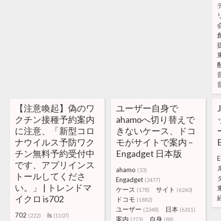
【注意喚起】偽のワ
ユーザー自身で
クチン接種予約案内
ahamoへ切り替えで
に注意、「新型コロ
きないケース、ドコ
ナウイルス予防ワク
モがサイトで案内 –
チン無料予約受付中
Engadget 日本版
E
です、アプリインス
J
ahamo
(33)
トールしてくださ
Engadget
(2477)
い。」 | トレンドマ
ケース
サイト
(178)
(6260)
イクロ is702
ドコモ
(1882)
ユーザー
日本
(2248)
(6311)
702
is
(222)
(1107)
案内
自身
(273)
(88)