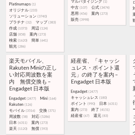
マルバタイジング
(1)
Platinumaps
(1)
中古
公式
(107)
(3474)
オリジナル
(233)
悪用
案内
(456)
(273)
ソリューション
(3740)
販売
(3998)
プラチナ
マップ
(32)
(383)
作成
周辺
(1073)
(124)
店舗
案内
(858)
(273)
検索
簡単
(1620)
(641)
観光
(286)
楽天モバイル、
経産省、「キャッシ
Rakuten Miniの正し
ュレス・ポイント還
い対応周波数を案
元」の終了を案内 –
内 無償交換も –
Engadget 日本版
Engadget 日本版
Engadget
(2477)
キャッシュレス
(180)
Engadget
Mini
(2477)
(164)
ポイント
日本
(990)
(6311)
Rakuten
(126)
案内
終了
(273)
(4151)
モバイル
交換
(3516)
(371)
経産省
還元
(67)
(83)
周波数
対応
(58)
(5286)
日本
案内
(6311)
(273)
楽天
無償
(1120)
(593)