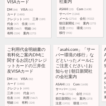
社案内
VISAカード
ASAHI
Com
DM
VISA
(20)
(1608)
(84)
(82)
サーバー
カード
(1244)
(1480)
メール
会社
クレジット
三井
(2716)
(9322)
(499)
(189)
朝日新聞社
案内
代金
住友
(94)
(273)
(47)
(109)
注意
環境
利用
明細
(1951)
(1935)
(5467)
(34)
移行
有料
案内
(901)
(324)
(273)
ご利用代金明細書の
「asahi.com」「サー
有料化ご案内DMに
バー環境の移行」な
関するお詫び|クレジ
どといったメールに
ットカードの三井住
ご注意ください | お
友VISAカード
知らせ | 朝日新聞社
の会社案内
DM
VISA
(84)
(82)
S
カード
(1480)
ASAHI
Com
(20)
(1608)
S
クレジット
(499)
サーバー
(1244)
三井
代金
(189)
(47)
メール
会社
(2716)
(9322)
住友
利用
(109)
(5467)
朝日新聞社
案内
(94)
(273)
明細
有料
(34)
(324)
注意
環境
(1951)
(1935)