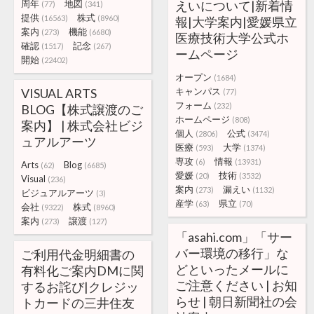
周年
地図
えいについて|新着情
(77)
(341)
提供
株式
(16563)
(8960)
報|大学案内|愛媛県立
案内
機能
(273)
(6680)
医療技術大学公式ホ
確認
記念
(1517)
(267)
ームページ
開始
(22402)
オープン
(1684)
VISUAL ARTS
キャンパス
(77)
フォーム
(232)
BLOG【株式譲渡のご
ホームページ
(808)
案内】 | 株式会社ビジ
個人
公式
(2806)
(3474)
ュアルアーツ
医療
大学
(593)
(1374)
専攻
情報
(6)
(13931)
Arts
Blog
(62)
(6685)
愛媛
技術
(20)
(3532)
Visual
(236)
案内
漏えい
(273)
(1132)
ビジュアルアーツ
(3)
産学
県立
(63)
(70)
会社
株式
(9322)
(8960)
案内
譲渡
(273)
(127)
「asahi.com」「サー
バー環境の移行」な
ご利用代金明細書の
どといったメールに
有料化ご案内DMに関
ご注意ください | お知
するお詫び|クレジッ
らせ | 朝日新聞社の会
トカードの三井住友