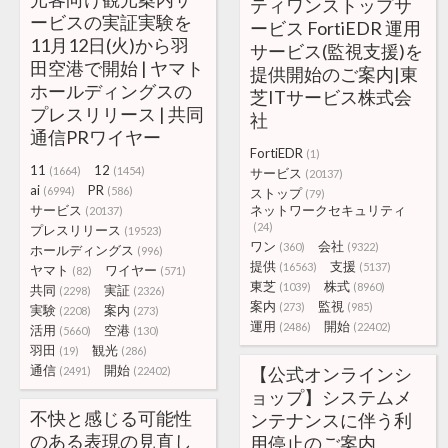
ティワンストップサ
ービスの実証実験を
ービス FortiEDR 運用
11月12日(火)から羽
サービス(監視支援)を
田空港で開始 | ヤマト
提供開始のご案内|東
ホールディングスの
芝ITサービス株式会
プレスリリース | 共同
社
通信PRワイヤー
FortiEDR
(1)
11
12
(1664)
(1454)
サービス
(20137)
ai
PR
(6994)
(586)
ストップ
(79)
サービス
ネットワークセキュリティ
(20137)
(24)
プレスリリース
(19523)
ワン
会社
(360)
(9322)
ホールディングス
(996)
提供
支援
(16563)
(5137)
ヤマト
ワイヤー
(82)
(571)
東芝
株式
(1039)
(8960)
共同
実証
(2298)
(2326)
案内
監視
(273)
(985)
実験
案内
(2208)
(273)
運用
開始
(2486)
(22402)
活用
空港
(5660)
(130)
羽田
観光
(19)
(286)
通信
開始
【公式オンラインシ
(2491)
(22402)
ョップ】システムメ
不快と感じる可能性
ンテナンスに伴う利
のある表現の見直し
用停止のご案内