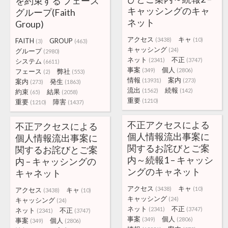
を約束する フェース
キャッシングのキャ
グループ(Faith
ネット
Group)
アクセス
キャ
(3438)
(10)
FAITH
GROUP
(3)
(463)
キャッシング
(24)
グループ
(2980)
ネット
不正
(2341)
(3747)
システム
(6611)
事案
個人
(349)
(2806)
フェース
弊社
(2)
(553)
情報
案内
(13931)
(273)
案内
発生
(273)
(1863)
流出
続報
(1562)
(142)
約束
結果
(65)
(2058)
重要
(1210)
重要
障害
(1210)
(1437)
不正アクセスによる
不正アクセスによる
個人情報流出事案に
個人情報流出事案に
関するお詫びとご案
関するお詫びとご案
内～続報1 – キャッシ
内 – キャッシングの
ングのキャネット
キャネット
アクセス
キャ
(3438)
(10)
アクセス
キャ
(3438)
(10)
キャッシング
(24)
キャッシング
(24)
ネット
不正
(2341)
(3747)
ネット
不正
(2341)
(3747)
事案
個人
(349)
(2806)
事案
個人
(349)
(2806)