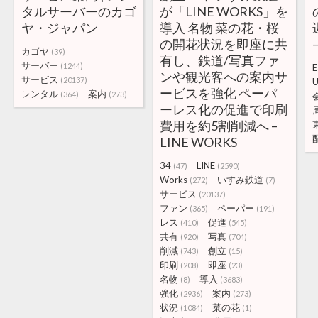
タルサーバーのカゴ
が「LINE WORKS」を
ヤ・ジャパン
導入 名物 菜の花・桜
の開花状況を即座に共
カゴヤ
(39)
有し、鉄道/写真ファ
サーバー
(1244)
E
ンや観光客への案内サ
サービス
(20137)
U
ービスを強化 ペーパ
レンタル
案内
(364)
(273)
ーレス化の促進で印刷
費用を約5割削減へ –
LINE WORKS
34
LINE
(47)
(2590)
Works
いすみ鉄道
(272)
(7)
サービス
(20137)
ファン
ペーパー
(365)
(191)
レス
促進
(410)
(545)
共有
写真
(920)
(704)
削減
創立
(743)
(15)
印刷
即座
(208)
(23)
名物
導入
(8)
(3683)
強化
案内
(2936)
(273)
状況
菜の花
(1084)
(1)