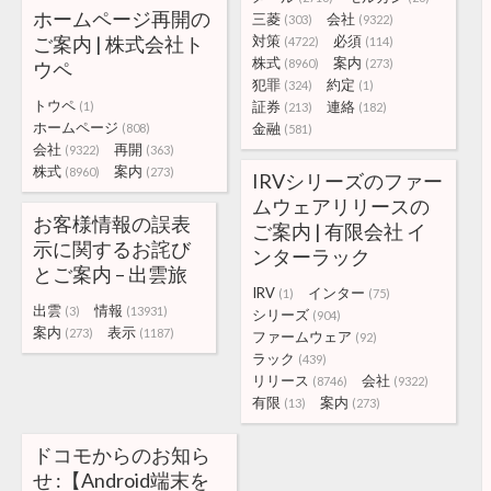
ホームページ再開の
三菱
会社
(303)
(9322)
ご案内 | 株式会社ト
対策
必須
(4722)
(114)
株式
案内
(8960)
(273)
ウペ
犯罪
約定
(324)
(1)
トウペ
証券
連絡
(1)
(213)
(182)
ホームページ
金融
(808)
(581)
会社
再開
(9322)
(363)
株式
案内
(8960)
(273)
IRVシリーズのファー
ムウェアリリースの
お客様情報の誤表
ご案内 | 有限会社 イ
示に関するお詫び
ンターラック
とご案内 – 出雲旅
IRV
インター
(1)
(75)
出雲
情報
(3)
(13931)
シリーズ
(904)
案内
表示
(273)
(1187)
ファームウェア
(92)
ラック
(439)
リリース
会社
(8746)
(9322)
有限
案内
(13)
(273)
ドコモからのお知ら
せ :【Android端末を