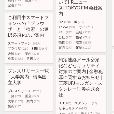
案内
注意
(273)
(1951)
いて|IRニュー
記者
(133)
ス|TOKYO FM 会社案
内
ご利用中スマートフ
FM
IR
ォンへの「ブラウ
(108)
(706)
Tokyo
サイ
(350)
(731)
ザ」と「検索」の選
バー
会社
(877)
(9322)
択必須化のご案内
当社
投稿
(807)
(771)
指摘
攻撃
(333)
(2850)
スマートフォン
(2885)
案内
確認
(273)
(1517)
ブラウザ
利用
(524)
(5467)
必須
案内
(114)
(273)
検索
選択
約定連絡メール必須
(1620)
(214)
化などセキュリティ
プレスリリース一覧
対策のご案内 | 金融犯
– 大学案内 – 横浜国
罪に関するお知らせ |
立大学
三菱UFJモルガン・ス
タンレー証券株式会
プレスリリース
(19523)
社
一覧
国立
(763)
(347)
大学
案内
(1374)
(273)
UFJ
スタンレー
(105)
(15)
横浜
(147)
セキュリティ
(6990)
メール
モルガン
(2716)
(26)