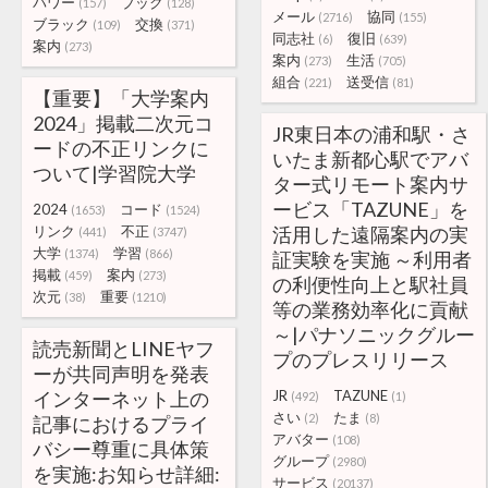
パワー
ブック
(157)
(128)
メール
協同
(2716)
(155)
ブラック
交換
(109)
(371)
同志社
復旧
(6)
(639)
案内
(273)
案内
生活
(273)
(705)
組合
送受信
(221)
(81)
【重要】「大学案内
2024」掲載二次元コ
JR東日本の浦和駅・さ
ードの不正リンクに
いたま新都心駅でアバ
ついて|学習院大学
ター式リモート案内サ
ービス「TAZUNE」を
2024
コード
(1653)
(1524)
リンク
不正
活用した遠隔案内の実
(441)
(3747)
大学
学習
(1374)
(866)
証実験を実施 ～利用者
掲載
案内
(459)
(273)
の利便性向上と駅社員
次元
重要
(38)
(1210)
等の業務効率化に貢献
～|パナソニックグルー
読売新聞とLINEヤフ
プのプレスリリース
ーが共同声明を発表
インターネット上の
JR
TAZUNE
(492)
(1)
さい
たま
(2)
(8)
記事におけるプライ
アバター
(108)
バシー尊重に具体策
グループ
(2980)
を実施:お知らせ詳細:
サービス
(20137)