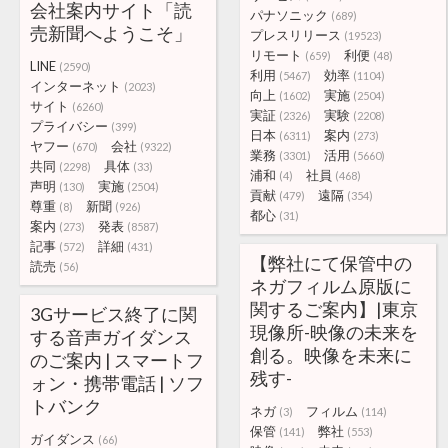
会社案内サイト「読
パナソニック
(689)
売新聞へようこそ」
プレスリリース
(19523)
リモート
利便
(659)
(48)
LINE
(2590)
利用
効率
(5467)
(1104)
インターネット
(2023)
向上
実施
(1602)
(2504)
サイト
(6260)
実証
実験
(2326)
(2208)
プライバシー
(399)
日本
案内
(6311)
(273)
ヤフー
会社
(670)
(9322)
業務
活用
(3301)
(5660)
共同
具体
(2298)
(33)
浦和
社員
(4)
(468)
声明
実施
(130)
(2504)
貢献
遠隔
(479)
(354)
尊重
新聞
(8)
(926)
都心
(31)
案内
発表
(273)
(8587)
記事
詳細
(572)
(431)
【弊社にて保管中の
読売
(56)
ネガフィルム原版に
関するご案内】|東京
3Gサービス終了に関
現像所-映像の未来を
する音声ガイダンス
創る。映像を未来に
のご案内 | スマートフ
残す-
ォン・携帯電話 | ソフ
トバンク
ネガ
フィルム
(3)
(114)
保管
弊社
(141)
(553)
ガイダンス
(66)