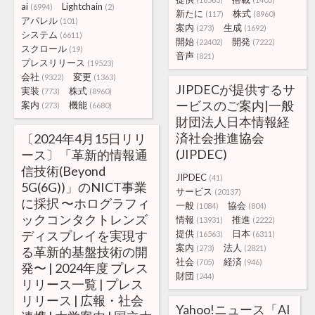
ai
Lightchain
(6994)
(2)
新たに
株式
(117)
(8960)
アパレル
(101)
案内
生成
(273)
(1692)
システム
(6611)
開始
開発
(22402)
(7222)
スクロール
(19)
音声
(821)
プレスリリース
(19523)
会社
変更
(9322)
(1363)
JIPDECが提供するサ
実装
株式
(773)
(8960)
ービスのご案内|一般
案内
機能
(273)
(6680)
財団法人日本情報経
済社会推進協会
〔2024年4月15日リリ
(JIPDEC)
ース〕「革新的情報通
信技術(Beyond
JIPDEC
(41)
5G(6G))」のNICT事業
サービス
(20137)
に採択 〜ホログラフィ
一般
協会
(1084)
(804)
ックコンタクトレンズ
情報
推進
(13931)
(2222)
ディスプレイを実現す
提供
日本
(16563)
(6311)
案内
法人
(273)
(2821)
る革新的基盤技術の開
社会
経済
(705)
(946)
発〜 | 2024年度 プレス
財団
(244)
リリース一覧 | プレス
リリース | 広報・社会
Yahoo!ニュース「AI