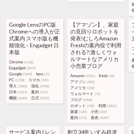
Google LensのPC版
【アマゾン】、家庭
Chromeへの導入が正
の見回りロボットを
式案内 スマホ版も機
発表!むしろAmazon
能強化 – Engadget 日
Freshの案内役で利用
本版
される?:激しくウォ
ルマートなアメリカ
Chrome
(1136)
小売業ブログ
Engadget
(2477)
Google
lens
(5999)
(37)
Amazon
fresh
(9591)
(34)
PC
スマホ
(1258)
(925)
アマゾン
(485)
導入
強化
(3683)
(2936)
アメリカ
(228)
日本
案内
(6311)
(273)
ウォルマート
(71)
機能
正式
(6680)
(1292)
ブログ
(9054)
ロボット
利用
(744)
(5467)
家庭
小売
(224)
(307)
案内
発表
(273)
(8587)
サービス案内 | レン
創立34年 いすみ鉄道