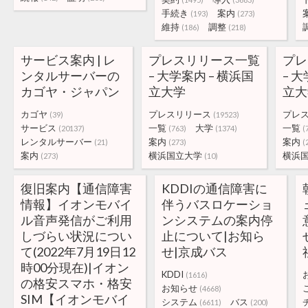
手続き
案内
(193)
(273)
維持
調整
(186)
(218)
サービス案内 | レ
プレスリリース一覧
プレ
ンタルサーバーの
– 大学案内 – 横浜国
– 
カゴヤ・ジャパン
立大学
立大
カゴヤ
プレスリリース
プレ
(39)
(19523)
サービス
一覧
大学
一覧
(20137)
(763)
(1374)
(
レンタルサーバー
案内
案内
(21)
(273)
(
案内
横浜国立大学
横浜
(273)
(10)
復旧案内【通信障害
KDDIの通信障害に
情報】イオンモバイ
伴うバスロケーショ
ル音声発信がご利用
ンシステムの案内停
しづらい状況につい
止について|お知ら
て(2022年7月19日12
せ|京成バス
時00分現在)|イオン
KDDI
(1616)
の格安スマホ・格安
お知らせ
(4668)
SIM【イオンモバイ
システム
バス
(6611)
(200)