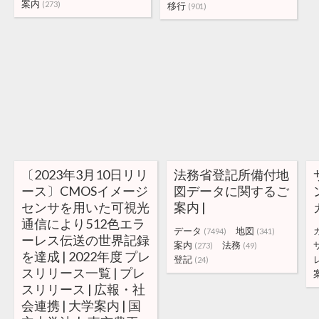
案内
(273)
移行
(901)
〔2023年3月10日リリ
法務省登記所備付地
ース〕CMOSイメージ
図データに関するご
センサを用いた可視光
案内 |
通信により512色エラ
データ
地図
(7494)
(341)
ーレス伝送の世界記録
案内
法務
(273)
(49)
を達成 | 2022年度 プレ
登記
(24)
スリリース一覧 | プレ
スリリース | 広報・社
会連携 | 大学案内 | 国