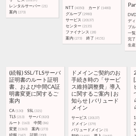
Pan
レンタルサーバー
(21)
NTT
カード
(4050)
(1480)
案内
(273)
グループ
(2980)
DV
サービス
(20137)
ディ
センター
(2135)
ブル
ファイナンス
(28)
一覧
案内
終了
(273)
(4151)
完了
生産
(続報) SSL/TLSサーバ
ドメインご契約のお
証明書のルート証明
手続き時の「サービ
書、および中間CA証
ス維持調整費」導入
明書変更に関するご
に関するご案内 | お
案内
知らせ | バリュード
メイン
CA
SSL
(130)
(321)
TLS
サーバ
(213)
(820)
サービス
1
(20137)
ルート
中間
(163)
(86)
ドメイン
2
(379)
変更
案内
(1363)
(273)
バリュードメイン
(5)
続報
証明
(142)
(200)
契約
導入
(1495)
(3683)