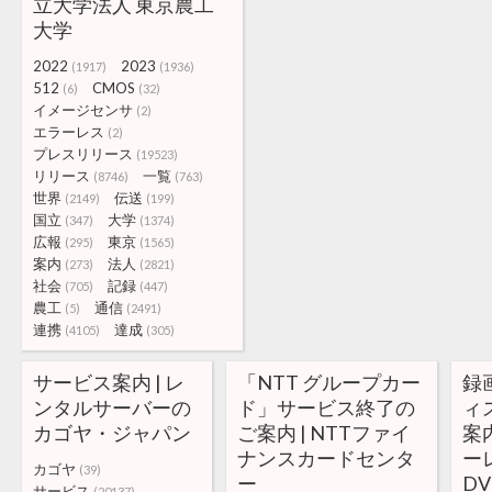
立大学法人 東京農工
大学
2022
2023
(1917)
(1936)
512
CMOS
(6)
(32)
イメージセンサ
(2)
エラーレス
(2)
プレスリリース
(19523)
リリース
一覧
(8746)
(763)
世界
伝送
(2149)
(199)
国立
大学
(347)
(1374)
広報
東京
(295)
(1565)
案内
法人
(273)
(2821)
社会
記録
(705)
(447)
農工
通信
(5)
(2491)
連携
達成
(4105)
(305)
サービス案内 | レ
「NTT グループカー
録
ンタルサーバーの
ド」サービス終了の
ィ
カゴヤ・ジャパン
ご案内 | NTTファイ
案内
ナンスカードセンタ
ー
カゴヤ
(39)
ー
DV
サービス
(20137)