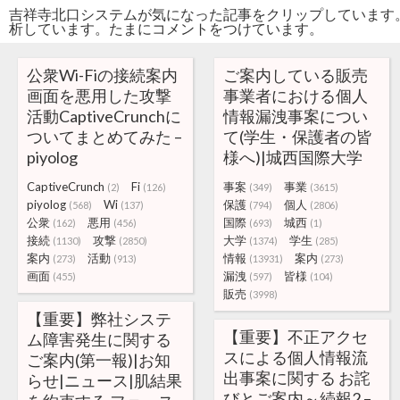
吉祥寺北口システムが気になった記事をクリップしています
析しています。たまにコメントをつけています。
公衆Wi-Fiの接続案内
ご案内している販売
画面を悪用した攻撃
事業者における個人
活動CaptiveCrunchに
情報漏洩事案につい
ついてまとめてみた –
て(学生・保護者の皆
piyolog
様へ)|城西国際大学
CaptiveCrunch
Fi
事案
事業
(2)
(126)
(349)
(3615)
piyolog
Wi
保護
個人
(568)
(137)
(794)
(2806)
公衆
悪用
国際
城西
(162)
(456)
(693)
(1)
接続
攻撃
大学
学生
(1130)
(2850)
(1374)
(285)
案内
活動
情報
案内
(273)
(913)
(13931)
(273)
画面
漏洩
皆様
(455)
(597)
(104)
販売
(3998)
【重要】弊社システ
【重要】不正アクセ
ム障害発生に関する
スによる個人情報流
ご案内(第一報)|お知
出事案に関する お詫
らせ|ニュース|肌結果
びとご案内～続報2 –