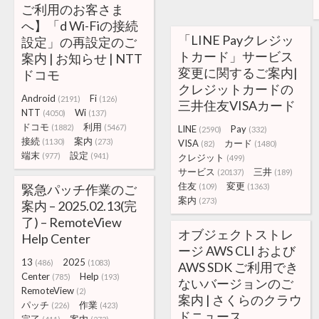
ご利用のお客さま
へ】「d Wi-Fiの接続
「LINE Payクレジッ
設定」の再設定のご
トカード」サービス
案内 | お知らせ | NTT
変更に関するご案内|
ドコモ
クレジットカードの
Android
Fi
(2191)
(126)
三井住友VISAカード
NTT
Wi
(4050)
(137)
ドコモ
利用
(1882)
(5467)
LINE
Pay
(2590)
(332)
接続
案内
(1130)
(273)
VISA
カード
(82)
(1480)
端末
設定
(977)
(941)
クレジット
(499)
サービス
三井
(20137)
(189)
住友
変更
緊急パッチ作業のご
(109)
(1363)
案内
(273)
案内 – 2025.02.13(完
了) – RemoteView
オブジェクトストレ
Help Center
ージ AWS CLI および
13
2025
(486)
(1083)
AWS SDK ご利用でき
Center
Help
(785)
(193)
ないバージョンのご
RemoteView
(2)
案内 | さくらのクラウ
パッチ
作業
(226)
(423)
ドニュース