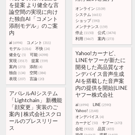
を提案 より健全な言
オンライン
(2109)
論空間の実現に向け
システム
(6611)
た独自AI「コメント
ショップ
(590)
添削モデル」のご案
メンテナンス
(159)
内
停止
公式
(1150)
(3474)
利用
案内
(5467)
(273)
ai
コメント
(6994)
(311)
モデル
不快
(1316)
(24)
Yahoo!カーナビ、
健全な
可能
(5)
(4398)
LINEヤフーが新たに
実現
提案
(3517)
(559)
開発した高品質なオ
案内
添削
(273)
(4)
独自
空間
ンデバイス音声生成
(134)
(384)
表現
言論
(207)
(20)
AIを搭載した音声案
内の提供を開始|LINE
アパレルAIシステム
ヤフー株式会社
「Lightchain」 新機能
ai
LINE
(6994)
(2590)
「顔変更」実装のご
Yahoo!
(2148)
案内 | 株式会社スクロ
オンデバイス
(4)
ールのプレスリリー
カーナビ
ヤフー
(50)
(670)
ス
会社
品質
(9322)
(455)
提供
搭載
(16563)
(1403)