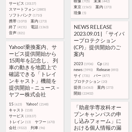
映像
未来
(705)
(442)
サービス
(20137)
東京
案内
(1565)
(273)
スマートフォン
(2885)
現像
(5)
ソフトバンク
(1710)
携帯
案内
(1070)
(273)
NEWS RELEASE
終了
電話
(4151)
(1363)
音声
2023.09.01 | 「サイバ
(821)
ープロテクション
Yahoo!乗換案内、サ
(CP)」提供開始のご
ービス提供開始から
案内
15周年を記念し、 列
2023
Cp
(1936)
(21)
車の動きを地図上で
news
Release
(5990)
(893)
確認できる「トレイ
サイ
バー
(731)
(877)
ンキャスト」機能を
プロテクション
(20)
提供開始 – ニュース –
提供
案内
(16563)
(273)
開始
ヤフー株式会社
(22402)
15
Yahoo!
(623)
(2148)
「助産学専攻科オー
キャスト
(118)
プンキャンパスの申
サービス
(20137)
し込みフォーム」に
トレイン
ヤフー
(13)
(670)
おける個人情報の漏
会社
列車
(9322)
(96)