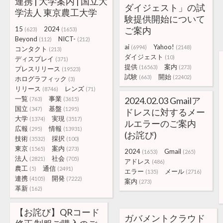
連携 | 大学案内 | 国立大
ダイジェスト」の試
学法人 東京農工大学
験提供開始について
15
2024
ご案内
(623)
(1653)
Beyond
NICT-
(112)
(212)
ai
Yahoo!
(6994)
(2148)
コンタクト
(213)
ダイジェスト
(10)
ディスプレイ
(371)
提供
案内
(16563)
(273)
プレスリリース
(19523)
試験
開始
(663)
(22402)
ホログラフィック
(3)
リリース
レンズ
(8746)
(71)
一覧
事業
2024.02.03 Gmailア
(763)
(3615)
国立
基盤
(347)
(1295)
ドレスに対するメー
大学
実現
(1374)
(3517)
ルエラーのご案内
広報
情報
(295)
(13931)
(お詫び)
技術
採択
(3532)
(100)
東京
案内
(1565)
(273)
2024
Gmail
(1653)
(265)
法人
社会
(2821)
(705)
アドレス
(486)
農工
通信
(5)
(2491)
エラー
メール
(135)
(2716)
連携
開発
(4105)
(7222)
案内
(273)
革新
(162)
【お詫び】QRコード
ガバメントクラウド