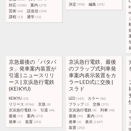
C
決定
編集
(904)
(291)
対応
案内
(5286)
(273)
i
芸術
誤送信
(64)
(194)
m
課程
通学
(13)
(12)
京急最後の「パタパ
京浜急行電鉄、最後
タ」発車案内装置が
のフラップ式列車発
引退 | ニュースリリ
車案内表示装置をカ
ース | 京浜急行電鉄
ラーLED式に交換 |
(KEIKYU)
スラド
KEIKYU
LED
カラー
(10)
(143)
(86)
リリース
京急
フラップ
交換
(8746)
(8)
(2)
(371)
京浜急行電鉄
引退
京浜急行電鉄
列車
(8)
(44)
(8)
(96)
最後
案内
最後
案内
(95)
(273)
(95)
(273)
発車
装置
発車
表示
(6)
(292)
(6)
(1187)
装置
(292)