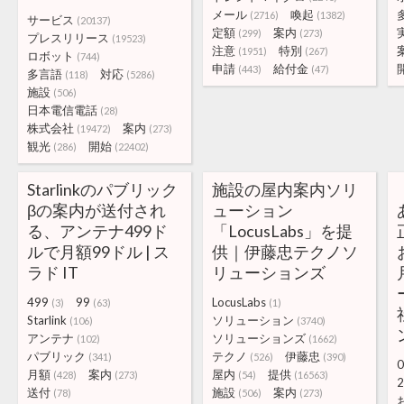
メール
喚起
(2716)
(1382)
サービス
(20137)
定額
案内
(299)
(273)
プレスリリース
(19523)
注意
特別
(1951)
(267)
ロボット
(744)
申請
給付金
(443)
(47)
多言語
対応
(118)
(5286)
施設
(506)
日本電信電話
(28)
株式会社
案内
(19472)
(273)
観光
開始
(286)
(22402)
Starlinkのパブリック
施設の屋内案内ソリ
βの案内が送付され
ューション
る、アンテナ499ド
「LocusLabs」を提
ルで月額99ドル | ス
供｜伊藤忠テクノソ
ラド IT
リューションズ
499
99
LocusLabs
(3)
(63)
(1)
Starlink
ソリューション
(106)
(3740)
アンテナ
ソリューションズ
(102)
(1662)
パブリック
テクノ
伊藤忠
(341)
(526)
(390)
0
月額
案内
屋内
提供
(428)
(273)
(54)
(16563)
2
送付
施設
案内
(78)
(506)
(273)