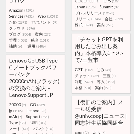
ブログ
COCOHELI
GPS
(1)
(109)
Japan
Summit
(8176)
(32)
Amazon
(9591)
プレスリリース
(19523)
Services
Web
(7631)
(10593)
リリース
会社
(8746)
(9322)
ため
ガバメント
(2673)
(57)
株式
案内
(8960)
(273)
クラウド
(6696)
ブログ
案内
(9054)
(273)
「チャットGPTを利
管理
統合
(4038)
(1519)
用したごみ出し案
補助
運用
(61)
(2486)
内」本格導入につい
て/三豊市
Lenovo Go USB Type-
C ノートブックパワ
GPT-
ごみ
(102)
(41)
ーバンク
チャット
三豊
(732)
(1)
20000mAh(ブラック)
利用
導入
(5467)
(3683)
の交換のご案内 –
本格
案内
(604)
(273)
Lenovo Support JP
【復旧のご案内】メ
20000
GO
(2)
(339)
ール送受信
jp
Lenovo
(1106)
(93)
@univ.coop|ニュース|
mAh
Support
(7)
(691)
同志社生活協同組合
Type
USB
(170)
(312)
ノート
バンク
(447)
(134)
coop
Univ
(7)
(6)