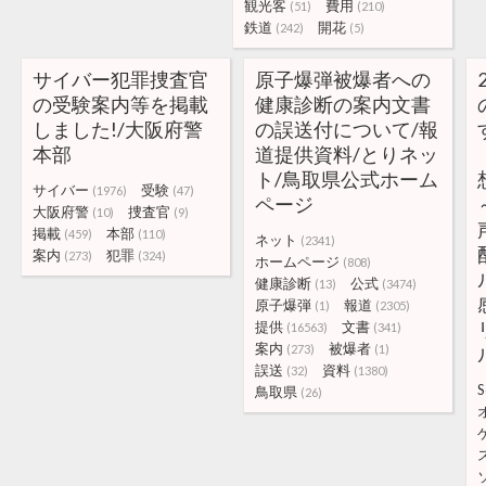
観光客
費用
(51)
(210)
鉄道
開花
(242)
(5)
サイバー犯罪捜査官
原子爆弾被爆者への
の受験案内等を掲載
健康診断の案内文書
しました!/大阪府警
の誤送付について/報
本部
道提供資料/とりネッ
ト/鳥取県公式ホーム
サイバー
受験
(1976)
(47)
ページ
大阪府警
捜査官
(10)
(9)
掲載
本部
(459)
(110)
ネット
(2341)
案内
犯罪
(273)
(324)
ホームページ
(808)
健康診断
公式
(13)
(3474)
原子爆弾
報道
(1)
(2305)
提供
文書
(16563)
(341)
案内
被爆者
(273)
(1)
誤送
資料
(32)
(1380)
S
鳥取県
(26)