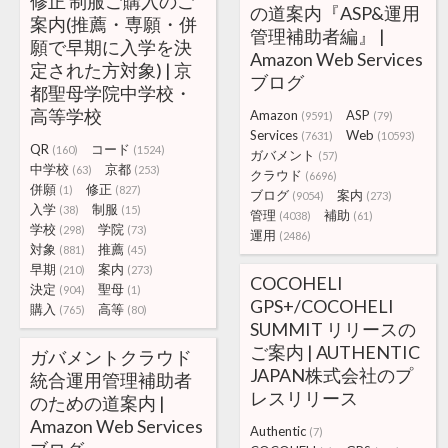
修正 制服ご購入のご
の道案内『ASP&運用
案内(推薦・専願・併
管理補助者編』 |
願で早期に入学を決
Amazon Web Services
定された方対象) | 京
ブログ
都聖母学院中学校・
高等学校
Amazon
ASP
(9591)
(79)
Services
Web
(7631)
(10593)
QR
コード
(160)
(1524)
ガバメント
(57)
中学校
京都
(63)
(253)
クラウド
(6696)
併願
修正
(1)
(827)
ブログ
案内
(9054)
(273)
入学
制服
(38)
(15)
管理
補助
(4038)
(61)
学校
学院
(298)
(73)
運用
(2486)
対象
推薦
(881)
(45)
早期
案内
(210)
(273)
COCOHELI
決定
聖母
(904)
(1)
GPS+/COCOHELI
購入
高等
(765)
(80)
SUMMIT リリースの
ご案内 | AUTHENTIC
ガバメントクラウド
JAPAN株式会社のプ
統合運用管理補助者
レスリリース
のための道案内 |
Amazon Web Services
Authentic
(7)