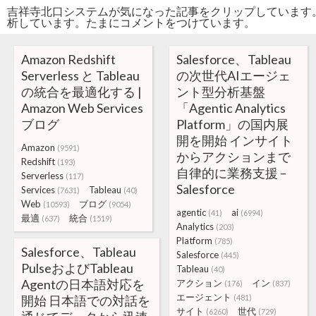
吉祥寺北口システムが気になった記事をクリップしています
析しています。たまにコメントをつけています。
Amazon Redshift
Salesforce、Tableau
Serverless と Tableau
の次世代AIエージェ
の統合を最適化する |
ント型分析基盤
Amazon Web Services
「Agentic Analytics
ブログ
Platform」の国内展
開を開始 インサイト
Amazon
(9591)
からアクションまで
Redshift
(193)
自律的に業務支援 –
Serverless
(117)
Salesforce
Services
Tableau
(7631)
(40)
Web
ブログ
(10593)
(9054)
agentic
ai
(41)
(6994)
最適
統合
(637)
(1519)
Analytics
(203)
Platform
(785)
Salesforce、Tableau
Salesforce
(445)
PulseおよびTableau
Tableau
(40)
Agentの日本語対応を
アクション
イン
(176)
(837)
エージェント
開始 日本語での対話を
(481)
サイト
世代
(6260)
(729)