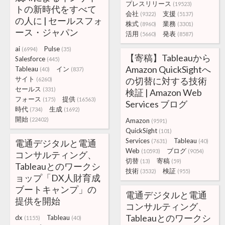
プレスリリース
(19523)
トの新時代をすべて
会社
支援
(9322)
(5137)
の人に | セールスフォ
株式
業務
(8960)
(3301)
ース・ジャパン
活用
発表
(5660)
(8587)
ai
Pulse
(6994)
(35)
【寄稿】Tableauから
Salesforce
(445)
Amazon QuickSightへ
Tableau
イン
(40)
(837)
サイト
の切替に対する技術
(6260)
セールス
(331)
検証 | Amazon Web
フォース
提供
(175)
(16563)
Services ブログ
時代
生成
(734)
(1692)
開始
(22402)
Amazon
(9591)
QuickSight
(101)
Services
Tableau
電通デジタルと電通
(7631)
(40)
Web
ブログ
(10593)
(9054)
コンサルティング、
切替
寄稿
(13)
(59)
Tableauとのワークシ
技術
検証
(3532)
(955)
ョップ「DX人財育成
ブートキャンプ」の
電通デジタルと電通
提供を開始
コンサルティング、
Tableauとのワークシ
dx
Tableau
(1155)
(40)