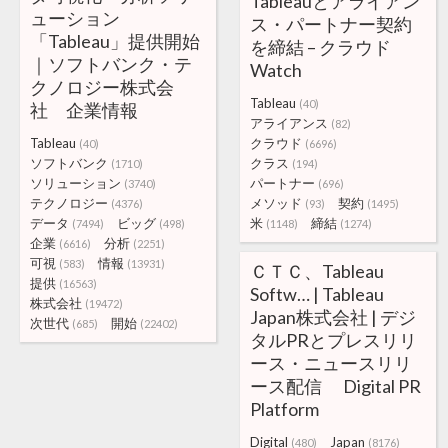
Tableauとアライアン
ューション
ス・パートナー契約
「Tableau」提供開始
を締結 – クラウド
｜ソフトバンク・テ
Watch
クノロジー株式会
Tableau
(40)
社 企業情報
アライアンス
(82)
Tableau
クラウド
(40)
(6696)
ソフトバンク
クラス
(1710)
(194)
ソリューション
パートナー
(3740)
(696)
テクノロジー
メソッド
契約
(4376)
(93)
(1495)
データ
ビッグ
米
締結
(7494)
(498)
(1148)
(1274)
企業
分析
(6616)
(2251)
可視
情報
(583)
(13931)
ＣＴＣ、Tableau
提供
(16563)
Softw… | Tableau
株式会社
(19472)
Japan株式会社 | デジ
次世代
開始
(685)
(22402)
タルPRとプレスリリ
ース・ニュースリリ
ース配信 Digital PR
Platform
Digital
Japan
(480)
(8176)