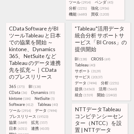
ツール
ベンダ
(2914)
(45)
分析
強化
(2251)
(2936)
機能
買収
(6680)
(1203)
CData Software がBI
“Tableau”活用データ
ツールTableau と日本
統合分析 サポートサ
での協業を開始 ～
ービス「BI Cross」の
kintone、Dynamics
提供開始
365、NetSuite など
BI
CROSS
(138)
(69)
Tableau のデータ連携
Tableau
(40)
先を拡充～｜CData
サポート
(3129)
のプレスリリース
サービス
(20137)
データ
分析
(7494)
(2251)
365
BI
(375)
(138)
提供
活用
(16563)
(5660)
CData
Dynamics
(36)
(85)
統合
開始
(1519)
(22402)
kintone
NetSuite
(184)
(5)
Software
Tableau
(412)
(40)
NTTデータTableau
ツール
データ
(2914)
(7494)
コンピテンシーセン
プレスリリース
(19523)
ター（NTCC）を設
協業
拡充
(1449)
(557)
日本
連携
(6311)
(4105)
置 | NTTデータ