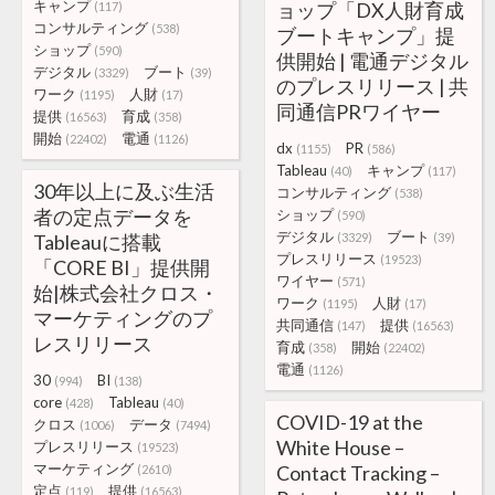
キャンプ
ョップ「DX人財育成
(117)
コンサルティング
(538)
ブートキャンプ」提
ショップ
(590)
供開始 | 電通デジタル
デジタル
ブート
(3329)
(39)
のプレスリリース | 共
ワーク
人財
(1195)
(17)
同通信PRワイヤー
提供
育成
(16563)
(358)
開始
電通
(22402)
(1126)
dx
PR
(1155)
(586)
Tableau
キャンプ
(40)
(117)
30年以上に及ぶ生活
コンサルティング
(538)
者の定点データを
ショップ
(590)
デジタル
ブート
Tableauに搭載
(3329)
(39)
プレスリリース
(19523)
「CORE BI」提供開
ワイヤー
(571)
始|株式会社クロス・
ワーク
人財
(1195)
(17)
マーケティングのプ
共同通信
提供
(147)
(16563)
レスリリース
育成
開始
(358)
(22402)
電通
(1126)
30
BI
(994)
(138)
core
Tableau
(428)
(40)
COVID-19 at the
クロス
データ
(1006)
(7494)
White House –
プレスリリース
(19523)
マーケティング
Contact Tracking –
(2610)
定点
提供
(119)
(16563)