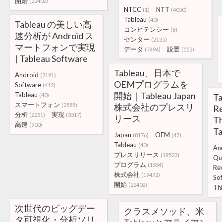
開始
(22402)
NTCC
NTT
(1)
(4050)
Tableau
(40)
Tableau の美しい高
コンピテンシー
(8)
速分析が Android ス
センター
(2135)
マートフォンで実現
データ
設置
(7494)
(553)
| Tableau Software
Tableau、日本で
Android
(2191)
OEMプログラムを
Software
(412)
開始｜Tableau Japan
Tableau
(40)
T
スマートフォン
(2885)
株式会社のプレスリ
Re
分析
実現
(2251)
(3517)
リース
Th
高速
(900)
Ta
Japan
OEM
(8176)
(47)
Tableau
(40)
An
プレスリリース
(19523)
Qu
プログラム
(1554)
Re
株式会社
(19472)
So
開始
(22402)
Th
次世代のビッグデー
クラスメソッド、米
タ可視化・分析ソリ