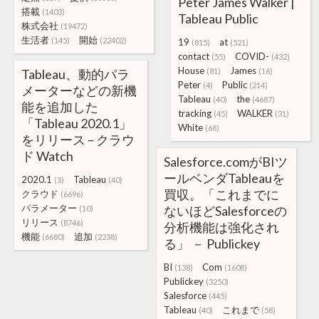
Peter James Walker |
搭載
(1403)
Tableau Public
株式会社
(19472)
生活者
開始
(145)
(22402)
19
at
(815)
(521)
contact
COVID-
(55)
(432)
House
James
Tableau、動的パラ
(81)
(16)
Peter
Public
(4)
(214)
メーターなどの新機
Tableau
the
(40)
(4687)
能を追加した
tracking
WALKER
(45)
(31)
「Tableau 2020.1」
White
(68)
をリリース – クラウ
ド Watch
Salesforce.comがBIツ
ールベンダTableauを
2020.1
Tableau
(3)
(40)
買収。「これまでに
クラウド
(6696)
パラメーター
ないほどSalesforceの
(10)
リリース
(8746)
分析機能は強化され
機能
追加
(6680)
(2238)
る」 － Publickey
BI
Com
(138)
(1608)
Publickey
(3250)
Salesforce
(445)
Tableau
これまで
(40)
(58)