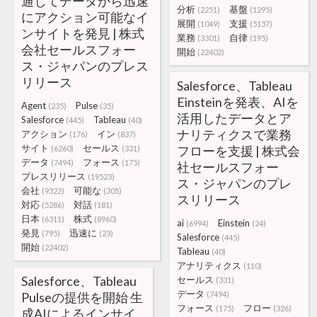
通じてデータから迅速
分析
基盤
(2251)
(1295)
にアクション可能なイ
展開
支援
(1049)
(5137)
ンサイトを発見 | 株式
業務
自律
(3301)
(195)
会社セールスフォー
開始
(22402)
ス・ジャパンのプレス
リリース
Salesforce、Tableau
Einsteinを発表、AIを
Agent
Pulse
(235)
(35)
活用したデータとア
Salesforce
Tableau
(445)
(40)
ナリティクスで業務
アクション
イン
(176)
(837)
サイト
セールス
フローを支援 | 株式会
(6260)
(331)
データ
フォース
(7494)
(175)
社セールスフォー
プレスリリース
(19523)
ス・ジャパンのプレ
会社
可能な
(9322)
(305)
スリリース
対応
対話
(5286)
(181)
日本
株式
(6311)
(8960)
ai
Einstein
(6994)
(24)
発見
迅速に
(795)
(23)
Salesforce
(445)
開始
(22402)
Tableau
(40)
アナリティクス
(110)
Salesforce、Tableau
セールス
(331)
データ
Pulseの提供を開始 生
(7494)
フォース
フロー
(175)
(326)
成AIによるインサイ