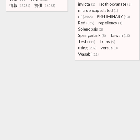
invicta
isothiocyanate
(1)
(2)
情報
提供
(13931)
(16563)
microencapsulated
(1)
of
PRELIMINARY
(3565)
(13)
Red
repellency
(369)
(1)
Solenopsis
(2)
SpringerLink
Taiwan
(8)
(10)
Test
Traps
(111)
(9)
using
versus
(232)
(8)
Wasabi
(11)