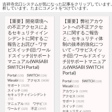
吉祥寺北口システムが気になった記事をクリップしています
析しています。たまにコメントをつけています。
【重要】開発環境へ
【重要】弊社アカウ
の不正アクセスによ
ントへの不正アクセ
るセキュリティイン
スに関するご報告
シデントに関するご
と、セキュリティ体
報告とお詫び – ワサ
制の抜本的強化につ
ビスイッチ(旧:ワール
いて – ワサビスイッ
ドスイッチ)|サポート
チ(旧:ワールドスイッ
マニュアル(WASABI
チ)|サポートマニュア
SWITCH Portal)
ル(WASABI SWITCH
Portal)
Portal
SWITCH
(130)
(124)
Wasabi
アクセス
(11)
(3438)
Portal
SWITCH
(130)
(124)
サポート
(3129)
Wasabi
(11)
スイッチ
(188)
アカウント
(1399)
セキュリティインシデント
アクセス
(3438)
(72)
サポート
(3129)
マニュアル
ワサビ
(82)
(3)
スイッチ
(188)
ワールド
不正
(225)
(3747)
セキュリティ
(6990)