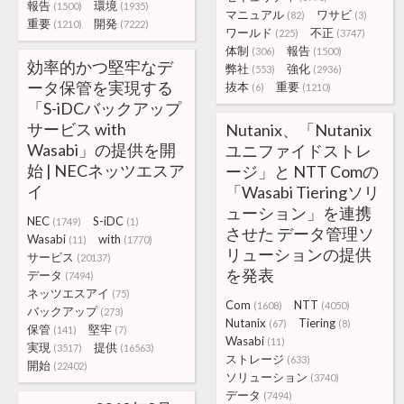
報告
環境
(1500)
(1935)
マニュアル
ワサビ
(82)
(3)
重要
開発
(1210)
(7222)
ワールド
不正
(225)
(3747)
体制
報告
(306)
(1500)
効率的かつ堅牢なデ
弊社
強化
(553)
(2936)
ータ保管を実現する
抜本
重要
(6)
(1210)
「S-iDCバックアップ
サービス with
Nutanix、「Nutanix
Wasabi」の提供を開
ユニファイドストレ
始 | NECネッツエスア
ージ」と NTT Comの
イ
「Wasabi Tieringソリ
ューション」を連携
NEC
S-iDC
(1749)
(1)
させた データ管理ソ
Wasabi
with
(11)
(1770)
リューションの提供
サービス
(20137)
を発表
データ
(7494)
ネッツエスアイ
(75)
Com
NTT
(1608)
(4050)
バックアップ
(273)
Nutanix
Tiering
(67)
(8)
保管
堅牢
(141)
(7)
Wasabi
(11)
実現
提供
(3517)
(16563)
ストレージ
(633)
開始
(22402)
ソリューション
(3740)
データ
(7494)