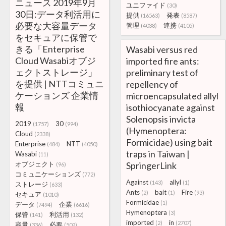
ニュース 2019年9月
ユニファイド
(30)
30日:データ利活用に
提供
発表
(16563)
(8587)
必要な大容量データ
管理
連携
(4038)
(4105)
をセキュアに保管で
きる「Enterprise
Wasabi versus red
Cloud Wasabiオブジ
imported fire ants:
ェクトストレージ」
preliminary test of
を提供 | NTTコミュニ
repellency of
ケーションズ 企業情
microencapsulated allyl
報
isothiocyanate against
Solenopsis invicta
2019
30
(1757)
(994)
(Hymenoptera:
Cloud
(2338)
Formicidae) using bait
Enterprise
NTT
(484)
(4050)
traps in Taiwan |
Wasabi
(11)
オブジェクト
SpringerLink
(96)
コミュニケーションズ
(772)
Against
allyl
(143)
(1)
ストレージ
(633)
Ants
bait
Fire
(2)
(1)
(93)
セキュア
(1010)
Formicidae
(1)
データ
企業
(7494)
(6616)
Hymenoptera
(3)
保管
利活用
(141)
(132)
imported
in
(2)
(2707)
容量
必要
(336)
(502)