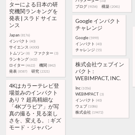
パラメーター
(10)
ターによる日本の研
ブログ
構築
(9054)
(2041)
究機関ランキングを
発表 | スラド サイエ
Google インパクト
ンス
チャレンジ
Japan
(8176)
Google
(5999)
インパクト
(40)
インパクト
(40)
サイエンス
(4300)
チャレンジ
(55)
トムソン
ファクター
(8)
(3)
ランキング
(602)
株式会社ウェブイン
ロイター
機関
(4622)
(842)
パクト :
発表
研究
(8587)
(2321)
WEBIMPACT, INC.
4Kはカラーテレビ登
Inc
(1056)
場並みのインパクト
WEBIMPACT
(3)
あり？ 超高精細な
インパクト
(40)
「4Kブラビア」が写
ウェブ
(1086)
株式会社
真の撮る・見る楽し
(19472)
さを、変える。 : ギズ
モード・ジャパン