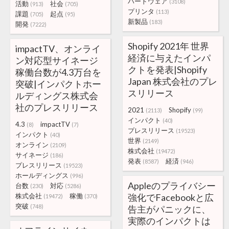
ハードウェア
(3108)
活動
社会
(913)
(705)
プリンタ
(113)
課題
起点
(705)
(95)
新製品
(183)
開発
(7222)
Shopify 2021年 世界
impactTV、オンライ
経済に与えたインパ
ン対応型サイネージ
クトを発表|Shopify
稼働台数が4.3万台を
Japan 株式会社のプレ
突破|インパクトホー
スリリース
ルディングス株式会
社のプレスリリース
2021
Shopify
(2113)
(99)
インパクト
(40)
4.3
impactTV
(8)
(7)
プレスリリース
(19523)
インパクト
(40)
世界
(2149)
オンライン
(2109)
株式会社
(19472)
サイネージ
(186)
発表
経済
(8587)
(946)
プレスリリース
(19523)
ホールディングス
(996)
Appleのプライバシー
台数
対応
(230)
(5286)
株式会社
稼働
強化でFacebookと広
(19472)
(370)
突破
(748)
告主がパニックに、
実際のインパクトは