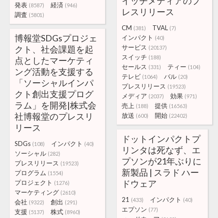
イッチメディアのプ
発表
経済
(8587)
(946)
レスリリース
調査
(5801)
CM
TVAL
(381)
(7)
博報堂SDGsプロジェ
インパクト
(40)
サービス
クト、社会課題を起
(20137)
スイッチ
(188)
点としたマーケティ
セールス
ティー
(331)
(104)
ング活動を支援する
テレビ
バル
(1064)
(20)
「ソーシャルインパ
プレスリリース
(19523)
クト創出支援プログ
メディア
効果
(2037)
(971)
ラム」を開発|株式会
売上
提供
(188)
(16563)
社博報堂のプレスリ
放送
開始
(600)
(22402)
リース
ドットインパクトプ
SDGs
インパクト
(108)
(40)
リンタは死なず、エ
ソーシャル
(282)
プソンが21年ぶりに
プレスリリース
(19523)
新製品 | スラド ハー
プログラム
(1554)
ドウェア
プロジェクト
(1276)
マーケティング
(2610)
21
インパクト
(433)
(40)
会社
創出
(9322)
(291)
エプソン
(77)
支援
株式
(5137)
(8960)