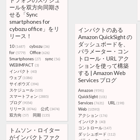
トフォンのスケジュ
ールを双方向同期さ
せる「Sync
smartphones for
cybozu office」をリ
インパクトのある
リース！
Amazon QuickSight の
ダッシュボードを、
10
cybozu
(1687)
(36)
パラメーター・コン
for
Office
(5779)
(626)
トロール・URL アク
Smartphones
sync
(27)
(56)
ションを使って構築
WEBIMPACT
(3)
インパクト
(40)
する | Amazon Web
ウェブ
(1086)
Services ブログ
サイボウズ
(394)
スケジュール
Amazon
(105)
(9591)
スマートフォン
QuickSight
(2885)
(101)
ブログ
Services
URL
(9054)
(7631)
(198)
リリース
公式
Web
(8746)
(3474)
(10593)
双方向
同期
アクション
(57)
(135)
(176)
インパクト
(40)
コントロール
(147)
トムソン・ロイター
ダッシュボード
(112)
がインパクトファク