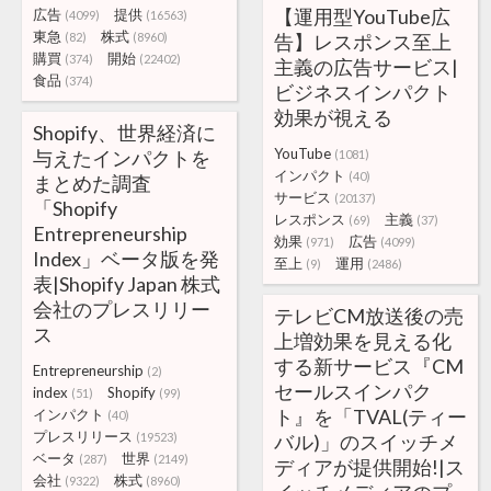
【運用型YouTube広
広告
提供
(4099)
(16563)
東急
株式
(82)
(8960)
告】レスポンス至上
購買
開始
(374)
(22402)
主義の広告サービス|
食品
(374)
ビジネスインパクト
効果が視える
Shopify、世界経済に
YouTube
与えたインパクトを
(1081)
インパクト
(40)
まとめた調査
サービス
(20137)
「Shopify
レスポンス
主義
(69)
(37)
Entrepreneurship
効果
広告
(971)
(4099)
Index」ベータ版を発
至上
運用
(9)
(2486)
表|Shopify Japan 株式
会社のプレスリリー
テレビCM放送後の売
ス
上増効果を見える化
する新サービス『CM
Entrepreneurship
(2)
セールスインパク
index
Shopify
(51)
(99)
ト』を「TVAL(ティー
インパクト
(40)
プレスリリース
(19523)
バル)」のスイッチメ
ベータ
世界
(287)
(2149)
ディアが提供開始!|ス
会社
株式
(9322)
(8960)