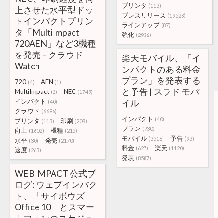
プリンタ
(113)
上させた水平型ドッ
プレスリリース
(19523)
トインパクトプリン
ラインアップ
(87)
タ「MultiImpact
強化
(2936)
720AEN」など3機種
を発売 – クラウド
楽天モバイル、「イ
Watch
ンパクトのある料金
プラン」を発表する
720
AEN
(4)
(1)
と予告 | スラド モバ
MultiImpact
NEC
(2)
(1749)
インパクト
イル
(40)
クラウド
(6696)
インパクト
(40)
プリンタ
印刷
(113)
(208)
プラン
(930)
向上
機種
(1602)
(215)
モバイル
予告
(3516)
(93)
水平
発売
(30)
(2170)
料金
楽天
(627)
(1120)
速度
(263)
発表
(8587)
WEBIMPACT 公式ブ
ログ: ウェブインパク
ト、「サイボウズ
Office 10」とスマー