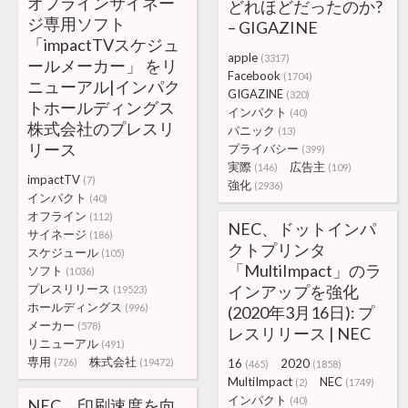
オフラインサイネー
どれほどだったのか?
ジ専用ソフト
– GIGAZINE
「impactTVスケジュ
apple
(3317)
ールメーカー」 をリ
Facebook
(1704)
ニューアル|インパク
GIGAZINE
(320)
トホールディングス
インパクト
(40)
株式会社のプレスリ
パニック
(13)
リース
プライバシー
(399)
実際
広告主
(146)
(109)
impactTV
(7)
強化
(2936)
インパクト
(40)
オフライン
(112)
NEC、ドットインパ
サイネージ
(186)
クトプリンタ
スケジュール
(105)
「MultiImpact」のラ
ソフト
(1036)
プレスリリース
インアップを強化
(19523)
ホールディングス
(996)
(2020年3月16日): プ
メーカー
(578)
レスリリース | NEC
リニューアル
(491)
専用
株式会社
(726)
(19472)
16
2020
(465)
(1858)
MultiImpact
NEC
(2)
(1749)
インパクト
(40)
NEC、印刷速度を向