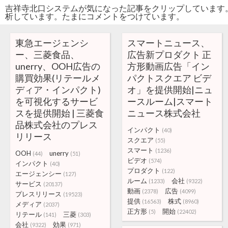
吉祥寺北口システムが気になった記事をクリップしています
析しています。たまにコメントをつけています。
東急エージェンシ
スマートニュース、
ー、三菱食品、
広告新プロダクト 正
unerry、OOH広告の
方形動画広告「イン
購買効果(リテールメ
パクトスクエア ビデ
ディア・インパクト)
オ」を提供開始|ニュ
を可視化するサービ
ースルーム|スマート
スを提供開始 | 三菱食
ニュース株式会社
品株式会社のプレス
インパクト
(40)
リリース
スクエア
(55)
スマート
(1236)
OOH
unerry
(44)
(51)
ビデオ
(574)
インパクト
(40)
プロダクト
(122)
エージェンシー
(127)
ルーム
会社
(1233)
(9322)
サービス
(20137)
動画
広告
(2378)
(4099)
プレスリリース
(19523)
提供
株式
(16563)
(8960)
メディア
(2037)
正方形
開始
(5)
(22402)
リテール
三菱
(141)
(303)
会社
効果
(9322)
(971)