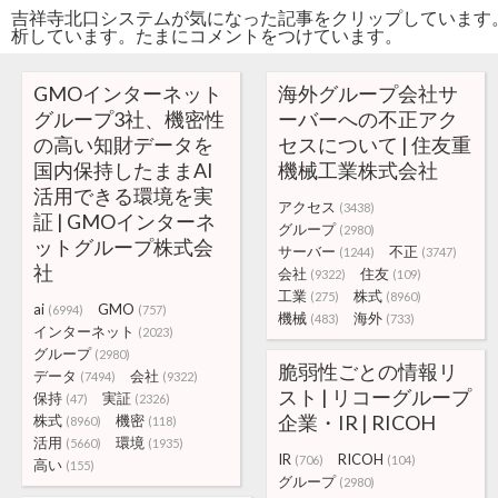
吉祥寺北口システムが気になった記事をクリップしています
析しています。たまにコメントをつけています。
GMOインターネット
海外グループ会社サ
グループ3社、機密性
ーバーへの不正アク
の高い知財データを
セスについて | 住友重
国内保持したままAI
機械工業株式会社
活用できる環境を実
アクセス
(3438)
証 | GMOインターネ
グループ
(2980)
ットグループ株式会
サーバー
不正
(1244)
(3747)
社
会社
住友
(9322)
(109)
工業
株式
(275)
(8960)
ai
GMO
(6994)
(757)
機械
海外
(483)
(733)
インターネット
(2023)
グループ
(2980)
脆弱性ごとの情報リ
データ
会社
(7494)
(9322)
スト | リコーグループ
保持
実証
(47)
(2326)
企業・IR | RICOH
株式
機密
(8960)
(118)
活用
環境
(5660)
(1935)
IR
RICOH
(706)
(104)
高い
(155)
グループ
(2980)