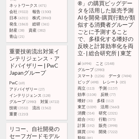
®」の購買ビッグデー
ネットワークス
(471)
タを活用した販売予測
会社
報告
(9322)
(1500)
AIを開発-購買行動が類
日本
株式
(6311)
(8960)
似する消費者グループ
発生
総研
(1863)
(361)
財産
資産
(38)
(382)
ごとに予測すること
青山
(21)
で、多様化する嗜好の
反映と計算効率化を両
重要技術流出対策イ
立- | 総合研究所 | 東芝
ンテリジェンス・ア
ai
こと
(6994)
(2148)
ドバイザリー | PwC
グループ
(2980)
Japanグループ
スマート
データ
(1236)
(7494)
ビッグ
レシート
(498)
(85)
PwC
(69)
両立
予測
(113)
(1157)
アドバイザリー
(27)
効率
反映
(1104)
(77)
インテリジェンス
(128)
嗜好
多様
(30)
(112)
グループ
対策
(2980)
(4722)
東芝
活用
(1039)
(5660)
技術
流出
(3532)
(1562)
消費
研究
(514)
(2321)
重要
(1210)
総合
行動
(901)
(575)
計算
販売
(192)
(3998)
リコー、自社開発の
購買
開発
(374)
(7222)
セーフガードモデル
類似
(81)