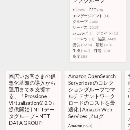
マツ グループ
ai
ESG
(6994)
(39)
エンゲージメント
(41)
グループ
(2980)
サービス
(20137)
シェルパ
デロイト
(6)
(31)
トーマツ
協業
(89)
(1449)
提供
活動
(16563)
(913)
生成
課題
(1692)
(705)
高度
(386)
幅広いお客さまの仮
Amazon OpenSearch
想化基盤の導入から
Serverless のコレク
運用までを支援す
ショングループでマ
る、「Prossione
ルチテナントワーク
Virtualization® 2.0」
ロードのコストを最
提供開始 | NTTデー
適化 | Amazon Web
タグループ – NTT
Services ブログ
DATA GROUP
Amazon
(9591)