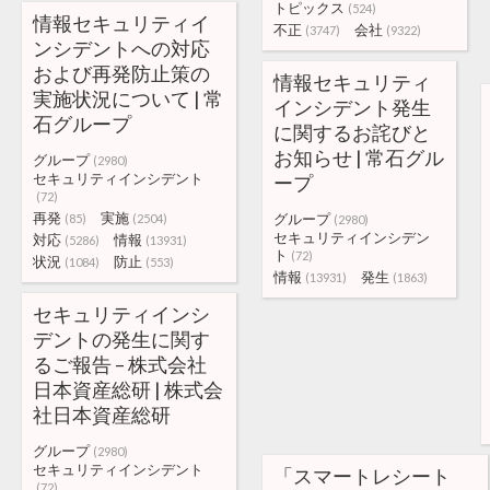
トピックス
(524)
情報セキュリティイ
不正
会社
(3747)
(9322)
ンシデントへの対応
および再発防止策の
情報セキュリティ
実施状況について | 常
インシデント発生
石グループ
に関するお詫びと
お知らせ | 常石グル
グループ
(2980)
セキュリティインシデント
ープ
(72)
再発
実施
グループ
(85)
(2504)
(2980)
セキュリティインシデン
対応
情報
(5286)
(13931)
ト
(72)
状況
防止
(1084)
(553)
情報
発生
(13931)
(1863)
セキュリティインシ
デントの発生に関す
るご報告 – 株式会社
日本資産総研 | 株式会
社日本資産総研
グループ
(2980)
セキュリティインシデント
「スマートレシート
(72)