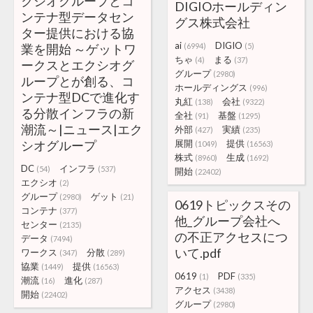
クシオグループとコ
DIGIOホールディン
ンテナ型データセン
グス株式会社
ター提供における協
ai
DIGIO
業を開始 ～ゲットワ
(6994)
(5)
ちゃ
まる
(4)
(37)
ークスとエクシオグ
グループ
(2980)
ループとが創る、コ
ホールディングス
(996)
ンテナ型DCで進化す
丸紅
会社
(138)
(9322)
る分散インフラの新
全社
基盤
(91)
(1295)
潮流～|ニュース|エク
外部
実績
(427)
(235)
シオグループ
展開
提供
(1049)
(16563)
株式
生成
(8960)
(1692)
DC
インフラ
(54)
(537)
開始
(22402)
エクシオ
(2)
グループ
ゲット
(2980)
(21)
0619トピックスその
コンテナ
(377)
他_グループ会社へ
センター
(2135)
の不正アクセスにつ
データ
(7494)
いて.pdf
ワークス
分散
(347)
(289)
協業
提供
(1449)
(16563)
0619
PDF
(1)
(335)
潮流
進化
(16)
(287)
アクセス
(3438)
開始
(22402)
グループ
(2980)