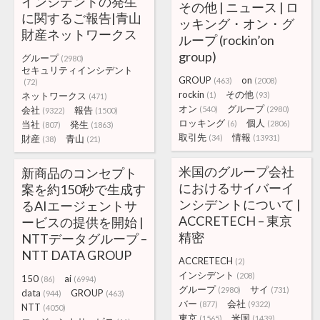
インシデントの発生
その他 | ニュース | ロ
に関するご報告|青山
ッキング・オン・グ
財産ネットワークス
ループ (rockin’on
group)
グループ
(2980)
セキュリティインシデント
GROUP
on
(463)
(2008)
(72)
rockin
その他
ネットワークス
(1)
(93)
(471)
オン
グループ
会社
報告
(540)
(2980)
(9322)
(1500)
ロッキング
個人
当社
発生
(6)
(2806)
(807)
(1863)
取引先
情報
財産
青山
(34)
(13931)
(38)
(21)
米国のグループ会社
新商品のコンセプト
におけるサイバーイ
案を約150秒で生成す
ンシデントについて |
るAIエージェントサ
ACCRETECH – 東京
ービスの提供を開始 |
精密
NTTデータグループ –
NTT DATA GROUP
ACCRETECH
(2)
インシデント
(208)
150
ai
(86)
(6994)
グループ
サイ
(2980)
(731)
data
GROUP
(944)
(463)
バー
会社
(877)
(9322)
NTT
(4050)
東京
米国
(1565)
(1439)