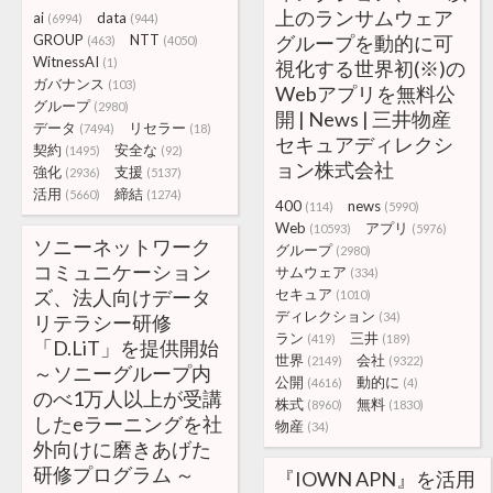
上のランサムウェア
ai
data
(6994)
(944)
GROUP
NTT
グループを動的に可
(463)
(4050)
WitnessAI
(1)
視化する世界初(※)の
ガバナンス
(103)
Webアプリを無料公
グループ
(2980)
開 | News | 三井物産
データ
リセラー
(7494)
(18)
セキュアディレクシ
契約
安全な
(1495)
(92)
ョン株式会社
強化
支援
(2936)
(5137)
活用
締結
(5660)
(1274)
400
news
(114)
(5990)
Web
アプリ
(10593)
(5976)
ソニーネットワーク
グループ
(2980)
コミュニケーション
サムウェア
(334)
ズ、法人向けデータ
セキュア
(1010)
ディレクション
(34)
リテラシー研修
ラン
三井
(419)
(189)
「D.LiT」を提供開始
世界
会社
(2149)
(9322)
～ソニーグループ内
公開
動的に
(4616)
(4)
のべ1万人以上が受講
株式
無料
(8960)
(1830)
したeラーニングを社
物産
(34)
外向けに磨きあげた
研修プログラム ～
『IOWN APN』を活用