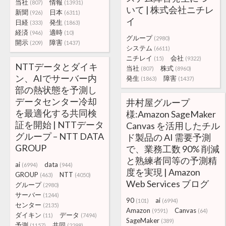
当社
情報
(807)
(13931)
いて | 株式会社ニチレ
新聞
日本
(926)
(6311)
イ
日経
発生
(333)
(1863)
経済
適時
(946)
(10)
グループ
(2980)
開示
障害
(209)
(1437)
システム
(6611)
ニチレイ
会社
(15)
(9322)
NTTデータとダイキ
当社
株式
(807)
(8960)
ン、AIでサーバー内
発生
障害
(1863)
(1437)
部の熱状態を予測し
データセンター冷却
井村屋グループ
を最適化する共同検
様:Amazon SageMaker
証を開始 | NTTデータ
Canvas を活用したチル
グループ – NTT DATA
ド製品の AI 需要予測
GROUP
で、業務工数 90% 削減
と熟練者同等の予測精
ai
data
(6994)
(944)
度を実現 | Amazon
GROUP
NTT
(463)
(4050)
Web Services ブログ
グループ
(2980)
サーバー
(1244)
90
ai
(101)
(6994)
センター
(2135)
Amazon
Canvas
(9591)
(64)
ダイキン
データ
(11)
(7494)
SageMaker
(389)
予測
共同
(1157)
(2298)