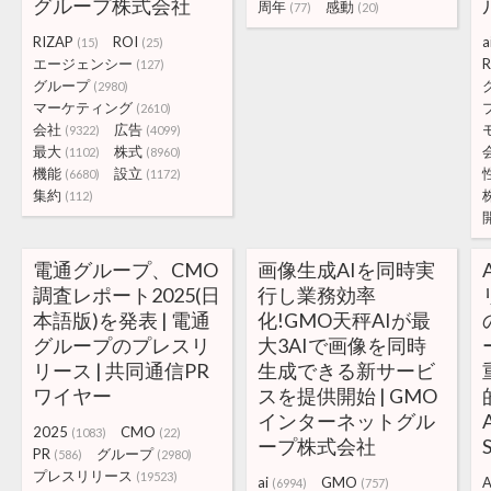
グループ株式会社
周年
感動
(77)
(20)
RIZAP
ROI
a
(15)
(25)
エージェンシー
R
(127)
グループ
(2980)
マーケティング
(2610)
会社
広告
(9322)
(4099)
最大
株式
(1102)
(8960)
機能
設立
(6680)
(1172)
集約
(112)
電通グループ、CMO
画像生成AIを同時実
調査レポート2025(日
行し業務効率
本語版)を発表 | 電通
化!GMO天秤AIが最
グループのプレスリ
大3AIで画像を同時
リース | 共同通信PR
生成できる新サービ
ワイヤー
スを提供開始 | GMO
インターネットグル
2025
CMO
(1083)
(22)
ープ株式会社
PR
グループ
(586)
(2980)
プレスリリース
(19523)
ai
GMO
A
(6994)
(757)