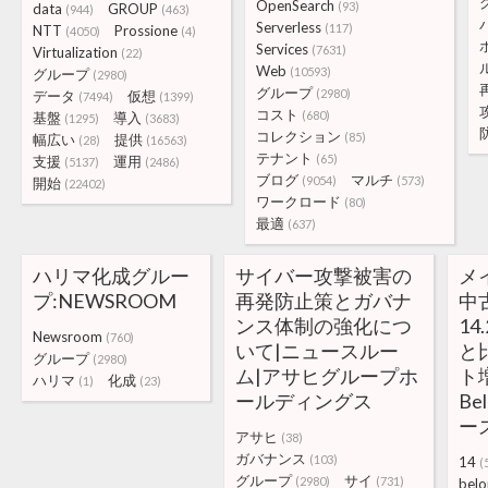
OpenSearch
(93)
data
GROUP
(944)
(463)
Serverless
(117)
NTT
Prossione
(4050)
(4)
Services
(7631)
Virtualization
(22)
Web
(10593)
グループ
(2980)
グループ
(2980)
データ
仮想
(7494)
(1399)
コスト
(680)
基盤
導入
(1295)
(3683)
コレクション
(85)
幅広い
提供
(28)
(16563)
テナント
(65)
支援
運用
(5137)
(2486)
ブログ
マルチ
(9054)
(573)
開始
(22402)
ワークロード
(80)
最適
(637)
ハリマ化成グルー
サイバー攻撃被害の
メ
プ:NEWSROOM
再発防止策とガバナ
中
ンス体制の強化につ
14
Newsroom
(760)
いて|ニュースルー
と
グループ
(2980)
ム|アサヒグループホ
ト増
ハリマ
化成
(1)
(23)
ールディングス
B
ー
アサヒ
(38)
ガバナンス
(103)
14
(
グループ
サイ
(2980)
(731)
belo