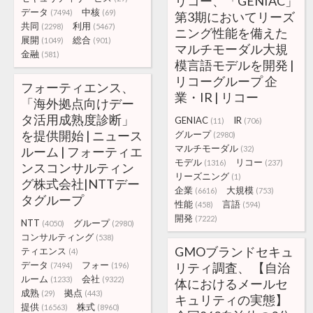
リコー、「GENIAC」
データ
中核
(7494)
(69)
第3期においてリーズ
共同
利用
(2298)
(5467)
ニング性能を備えた
展開
総合
(1049)
(901)
マルチモーダル大規
金融
(581)
模言語モデルを開発 |
リコーグループ 企
フォーティエンス、
業・IR | リコー
「海外拠点向けデー
タ活用成熟度診断」
GENIAC
IR
(11)
(706)
を提供開始 | ニュース
グループ
(2980)
マルチモーダル
ルーム | フォーティエ
(32)
モデル
リコー
(1316)
(237)
ンスコンサルティン
リーズニング
(1)
グ株式会社|NTTデー
企業
大規模
(6616)
(753)
タグループ
性能
言語
(458)
(594)
開発
(7222)
NTT
グループ
(4050)
(2980)
コンサルティング
(538)
GMOブランドセキュ
ティエンス
(4)
データ
フォー
リティ調査、 【自治
(7494)
(196)
ルーム
会社
(1233)
(9322)
体におけるメールセ
成熟
拠点
(29)
(443)
キュリティの実態】
提供
株式
(16563)
(8960)