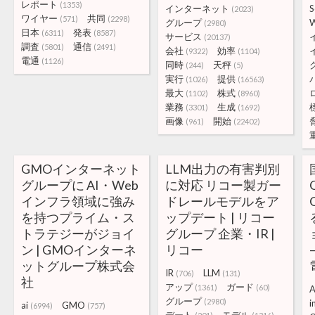
レポート
(1353)
インターネット
S
(2023)
ワイヤー
共同
(571)
(2298)
グループ
(2980)
日本
発表
(6311)
(8587)
サービス
(20137)
調査
通信
(5801)
(2491)
会社
効率
(9322)
(1104)
電通
(1126)
同時
天秤
(244)
(5)
実行
提供
(1026)
(16563)
最大
株式
(1102)
(8960)
業務
生成
(3301)
(1692)
画像
開始
(961)
(22402)
GMOインターネット
LLM出力の有害判別
グループに AI・Web
に対応 リコー製ガー
インフラ領域に強み
ドレールモデルをア
を持つプライム・ス
ップデート | リコー
トラテジーがジョイ
グループ 企業・IR |
ン | GMOインターネ
リコー
ットグループ株式会
IR
LLM
(706)
(131)
社
アップ
ガード
(1361)
(60)
A
グループ
(2980)
i
ai
GMO
(6994)
(757)