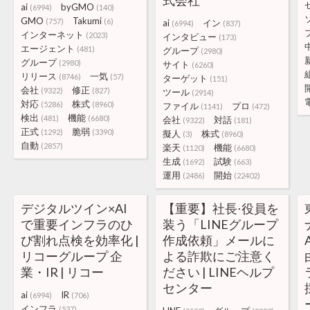
式会社
ai
byGMO
(6994)
(140)
GMO
Takumi
(757)
(6)
ai
イン
(6994)
(837)
インターネット
(2023)
インタビュー
(173)
エージェント
(481)
グループ
(2980)
グループ
(2980)
サイト
(6260)
リリース
一気
(8746)
(57)
ターゲット
(151)
会社
修正
(9322)
(827)
ツール
(2914)
対応
株式
(5286)
(8960)
ファイル
プロ
(1141)
(472)
検出
機能
(481)
(6680)
会社
対話
(9322)
(181)
正式
脆弱
(1292)
(3390)
擬人
株式
(3)
(8960)
自動
(2857)
楽天
機能
(1120)
(6680)
生成
試験
(1692)
(663)
運用
開始
(2486)
(22402)
デジタルツイン×AI
【重要】社長⋅役員を
で重要インフラのひ
装う「LINEグループ
び割れ点検を効率化 |
作成依頼」メールに
リコーグループ 企
よる詐欺にご注意く
業・IR | リコー
ださい | LINEヘルプ
センター
ai
IR
(6994)
(706)
インフラ
(537)