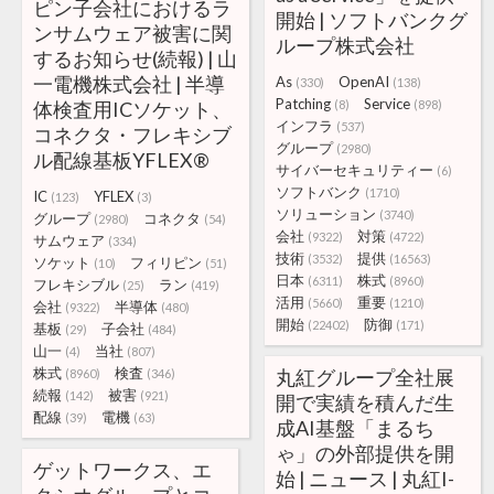
ピン子会社におけるラ
開始 | ソフトバンクグ
ンサムウェア被害に関
ループ株式会社
するお知らせ(続報) | 山
一電機株式会社 | 半導
As
OpenAI
(330)
(138)
Patching
Service
体検査用ICソケット、
(8)
(898)
インフラ
(537)
コネクタ・フレキシブ
グループ
(2980)
ル配線基板YFLEX®
サイバーセキュリティー
(6)
ソフトバンク
(1710)
IC
YFLEX
(123)
(3)
ソリューション
(3740)
グループ
コネクタ
(2980)
(54)
会社
対策
(9322)
(4722)
サムウェア
(334)
技術
提供
(3532)
(16563)
ソケット
フィリピン
(10)
(51)
日本
株式
(6311)
(8960)
フレキシブル
ラン
(25)
(419)
活用
重要
(5660)
(1210)
会社
半導体
(9322)
(480)
開始
防御
(22402)
(171)
基板
子会社
(29)
(484)
山一
当社
(4)
(807)
株式
検査
丸紅グループ全社展
(8960)
(346)
続報
被害
(142)
(921)
開で実績を積んだ生
配線
電機
(39)
(63)
成AI基盤「まるち
ゃ」の外部提供を開
ゲットワークス、エ
始 | ニュース | 丸紅I-