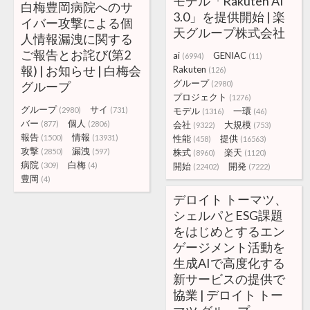
モデル「Rakuten AI
白梅豊岡病院へのサ
3.0」を提供開始 | 楽
イバー攻撃による個
天グループ株式会社
人情報漏洩に関する
ご報告とお詫び(第2
ai
GENIAC
(6994)
(11)
報) | お知らせ | 白梅会
Rakuten
(126)
グループ
グループ
(2980)
プロジェクト
(1276)
グループ
サイ
(2980)
(731)
モデル
一環
(1316)
(46)
バー
個人
(877)
(2806)
会社
大規模
(9322)
(753)
報告
情報
(1500)
(13931)
性能
提供
(458)
(16563)
攻撃
漏洩
(2850)
(597)
株式
楽天
(8960)
(1120)
病院
白梅
(309)
(4)
開始
開発
(22402)
(7222)
豊岡
(4)
デロイト トーマツ、
シェルパとESG課題
をはじめとするエン
ゲージメント活動を
生成AIで高度化する
新サービスの提供で
協業 | デロイト トー