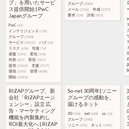
ブ」を用いたサービ
グループ
(2980)
ス提供開始 | PwC
メール
作成
(2716)
(1073)
Japanグループ
要求
詐欺
(259)
(810)
a
PwC
(69)
インテリジェンス
(128)
グループ
(2980)
サービス
ハブ
(20137)
(62)
リスク
先進
(696)
(76)
基盤
変化
(1295)
(358)
外部
実現
(427)
(3517)
提供
支援
(16563)
(5137)
環境
管理
(1935)
(4038)
開始
(22402)
RIZAPグループ、新
So-net 30周年|ソニー
会社「RIZAPエージ
グループの感動を、
ェンシー」設立 広
届けるネット
告・マーケティング
30
net
so
(994)
(438)
(52)
機能を内製集約し
グループ
(2980)
ROI最大化へ | RIZAP
ソニー
ネット
(550)
(2341)