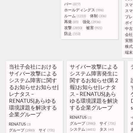
バー
(877)
スマ
ホールディングス
(996)
スマ
ルーム
体制
(1233)
(306)
プレ
再発
強化
(85)
(2936)
ポイ
攻撃
被害
(2850)
(921)
中古
防止
(553)
会社
実態
株式
端末
当社子会社における
サイバー攻撃による
サイバー攻撃による
システム障害発生に
システム障害に関す
関するお知らせ(第 2
るお知らせお知らせ|
報)お知らせ|レナタ
レナタス –
ス – RENATUS|あら
RENATUS|あらゆる
ゆる環境課題を解決
環境課題を解決する
する企業グループ
企業グループ
RENATUS
-
(3)
グループ
サイ
d
(2980)
(731)
RENATUS
(3)
システム
タス
(6611)
(40)
グループ
サイ
(2980)
(731)