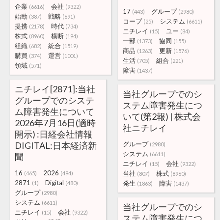
企業
会社
(6616)
(9322)
17
グループ
(443)
(2980)
始動
戦略
(387)
(691)
コープ
システム
(25)
(6611)
提携
時代
(2178)
(734)
ニチレイ
ユー
(15)
(84)
株式
横断
(8960)
(194)
一部
協同
(1373)
(155)
組織
統合
(682)
(1519)
商品
更新
(1263)
(1576)
購買
運営
(374)
(1001)
生活
組合
(705)
(221)
領域
(571)
障害
(1437)
ニチレイ[2871]:当社
当社グループでのシ
グループでのシステ
ステム障害発生につ
ム障害発生について
いて(第2報) | 株式会
2026年7月16日(適時
社ニチレイ
開示) :日経会社情報
DIGITAL:日本経済新
グループ
(2980)
システム
(6611)
聞
ニチレイ
会社
(15)
(9322)
16
2026
当社
株式
(465)
(494)
(807)
(8960)
2871
Digital
発生
障害
(1)
(480)
(1863)
(1437)
グループ
(2980)
システム
(6611)
当社グループでのシ
ニチレイ
会社
(15)
(9322)
ステム障害発生につ