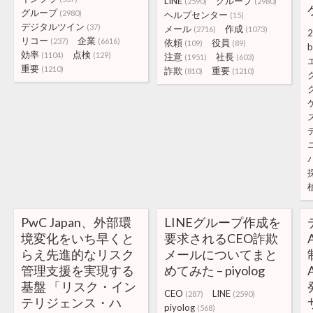
LINE
グループ
(2590)
(2980)
グループ
(2980)
ヘルプセンター
(15)
デジタルツイン
(37)
メール
作成
(2716)
(1073)
2
リコー
企業
(237)
(6616)
依頼
役員
(109)
(89)
b
効率
点検
(1104)
(129)
注意
社長
(1951)
(603)
重要
(1210)
詐欺
重要
(810)
(1210)
PwC Japan、外部環
LINEグループ作成を
境変化をいち早くと
要求されるCEO詐欺
らえ先進的なリスク
メールについてまと
管理支援を実現する
めてみた – piyolog
基盤 「リスク・イン
CEO
LINE
(287)
(2590)
テリジェンス・ハ
piyolog
(568)