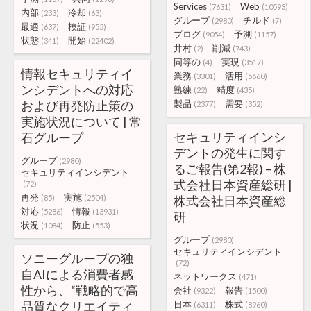
Services
Web
(7631)
(10593)
内部
冷却
(233)
(63)
グループ
チルド
(2980)
(7)
最適
検証
(637)
(955)
ブログ
予測
(9054)
(1157)
状態
開始
(341)
(22402)
井村
削減
(2)
(743)
同等の
実現
(4)
(3517)
情報セキュリティイ
業務
活用
(3301)
(5660)
ンシデントへの対応
熟練
精度
(22)
(435)
および再発防止策の
製品
需要
(2377)
(352)
実施状況について | 常
セキュリティインシ
石グループ
デントの発生に関す
グループ
(2980)
るご報告(第2報) – 株
セキュリティインシデント
式会社日本資産総研 |
(72)
再発
実施
(85)
(2504)
株式会社日本資産総
対応
情報
(5286)
(13931)
研
状況
防止
(1084)
(553)
グループ
(2980)
セキュリティインシデント
ソニーグループの独
(72)
自AIによる消費者感
ネットワークス
(471)
性から、“戦略的で高
会社
報告
(9322)
(1500)
品質なクリエイティ
日本
株式
(6311)
(8960)