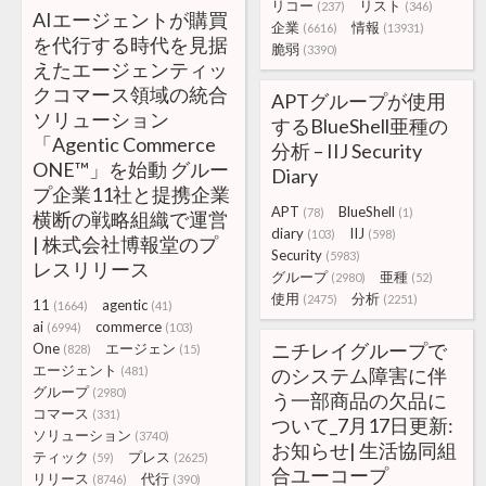
リコー
リスト
(237)
(346)
AIエージェントが購買
企業
情報
(6616)
(13931)
を代行する時代を見据
脆弱
(3390)
えたエージェンティッ
クコマース領域の統合
APTグループが使用
ソリューション
するBlueShell亜種の
「Agentic Commerce
分析 – IIJ Security
ONE™」を始動 グルー
Diary
プ企業11社と提携企業
APT
BlueShell
(78)
(1)
横断の戦略組織で運営
diary
IIJ
(103)
(598)
| 株式会社博報堂のプ
Security
(5983)
レスリリース
グループ
亜種
(2980)
(52)
使用
分析
(2475)
(2251)
11
agentic
(1664)
(41)
ai
commerce
(6994)
(103)
ニチレイグループで
One
エージェン
(828)
(15)
エージェント
(481)
のシステム障害に伴
グループ
(2980)
う一部商品の欠品に
コマース
(331)
ついて_7月17日更新:
ソリューション
(3740)
お知らせ| 生活協同組
ティック
プレス
(59)
(2625)
合ユーコープ
リリース
代行
(8746)
(390)