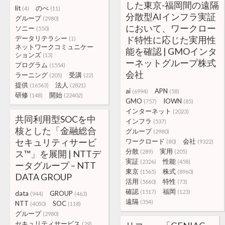
した東京-福岡間の遠隔
lit
のべ
(4)
(11)
分散型AIインフラ実証
グループ
(2980)
において、ワークロー
ソニー
(550)
データリテラシー
ド特性に応じた実用性
(1)
ネットワークコミュニケー
能を確認 | GMOインタ
ションズ
(13)
ーネットグループ株式
プログラム
(1554)
会社
ラーニング
受講
(205)
(22)
提供
法人
(16563)
(2821)
ai
APN
(6994)
(58)
研修
開始
(148)
(22402)
GMO
IOWN
(757)
(85)
インターネット
(2023)
共同利用型SOCを中
インフラ
(537)
核とした「金融総合
グループ
(2980)
セキュリティサービ
ワークロード
会社
(80)
(9322)
分散
実用
ス™」を展開 | NTTデ
(289)
(205)
実証
性能
(2326)
(458)
ータグループ – NTT
東京
株式
(1565)
(8960)
DATA GROUP
活用
特性
(5660)
(73)
確認
福岡
(1517)
(123)
data
GROUP
(944)
(463)
遠隔
(354)
NTT
SOC
(4050)
(118)
グループ
(2980)
セキュリティサービス
(29)