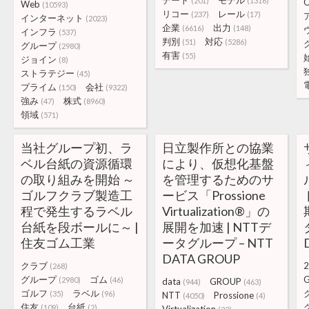
デート
モデル
(201)
(1316)
O
Web
(10593)
リコー
レール
(237)
(17)
インターネット
(2023)
企業
出力
(6616)
(148)
インフラ
(537)
判別
対応
(51)
(5286)
グループ
(2980)
有害
(55)
ジョイン
(8)
ストラテジー
(45)
プライム
会社
(150)
(9322)
強み
株式
(47)
(8960)
領域
(571)
当社グループ初、ラ
日立製作所との協業
ベル台紙の資源循環
により、仮想化基盤
の取り組みを開始 ～
を管理するためのサ
ゴルフクラブ製造工
ービス「Prossione
程で発生するラベル
Virtualization®」の
台紙を段ボールに～ |
展開を加速 | NTTデ
住友ゴム工業
ータグループ – NTT
DATA GROUP
クラブ
2
(268)
グループ
ゴム
(2980)
(46)
data
GROUP
(944)
(463)
ゴルフ
ラベル
(35)
(96)
NTT
Prossione
(4050)
(4)
住友
台紙
(109)
(2)