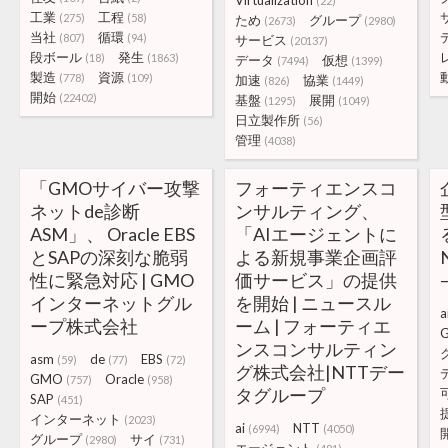
Virtualization
(22)
工業
工程
(275)
(58)
ため
グループ
(2673)
(2980)
当社
循環
(807)
(94)
サービス
(20137)
段ボール
発生
(18)
(1863)
データ
仮想
(7494)
(1399)
製造
資源
(778)
(109)
加速
協業
(826)
(1449)
開始
(22402)
基盤
展開
(1295)
(1049)
日立製作所
(56)
管理
(4038)
「GMOサイバー攻撃
フォーティエンスコ
ネットde診断
ンサルティング、
ASM」、 Oracle EBS
「AIエージェントに
とSAPの深刻な脆弱
よる新規事業企画評
性に緊急対応 | GMO
価サービス」の提供
インターネットグル
を開始 | ニュースル
a
ープ株式会社
ーム | フォーティエ
ンスコンサルティン
asm
de
EBS
(59)
(77)
(72)
グ株式会社|NTTデー
GMO
Oracle
(757)
(958)
タグループ
SAP
(451)
インターネット
(2023)
ai
NTT
(6994)
(4050)
グループ
サイ
(2980)
(731)