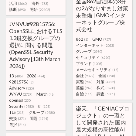
全国862自治体の3分
活用
海外
(5660)
(733)
の2がなりすまし対策
診断
開始
(690)
(22402)
未整備 | GMOインタ
ーネットグループ株
JVNVU#92815756:
式会社
OpenSSLにおけるTLS
1.3鍵交換グループの
862
GMO
(1)
(757)
選択に関する問題
インターネット
(2023)
(OpenSSL Security
グループ
(2980)
セキュリティ
Advisory [13th March
(6990)
ブランド
(1003)
2026])
メールセキュリティ
(15)
会社
全国
13
2026
(9322)
(798)
(486)
(494)
実態
対策
92815756
(907)
(4722)
(2)
整備
株式
Advisory
(249)
(8960)
(325)
自治
調査
JVNVU
March
(116)
(5801)
(2727)
(46)
openssl
(230)
Security
th
(5983)
(153)
楽天、「GENIACプロ
TLS
グループ
(213)
(2980)
ジェクト」の一環と
交換
問題
(371)
(1744)
して開発された 国内
選択
(214)
最大規模の高性能AI