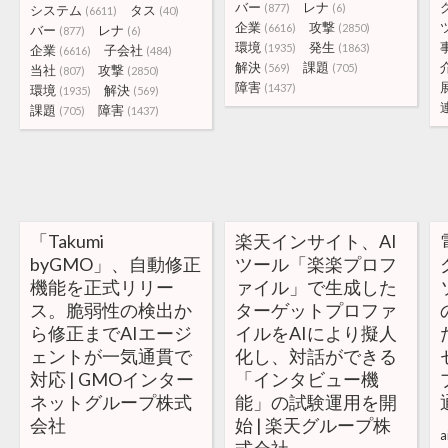
バー
レナ
(877)
(6)
システム
タス
(6611)
(40)
企業
攻撃
(6616)
(2850)
バー
レナ
(877)
(6)
環境
発生
(1935)
(1863)
企業
子会社
(6616)
(484)
解決
課題
(569)
(705)
当社
攻撃
(807)
(2850)
障害
(1437)
環境
解決
(1935)
(569)
課題
障害
(705)
(1437)
「Takumi
楽天インサイト、AI
byGMO」、自動修正
ツール「楽楽プロフ
機能を正式リリー
ァイル」で生成した
ス。脆弱性の検出か
ターゲットプロファ
ら修正までAIエージ
イルをAIにより擬人
ェントが一気通貫で
化し、対話ができる
対応 | GMOインター
「インタビュー機
ネットグループ株式
能」の試験運用を開
会社
始 | 楽天グループ株
a