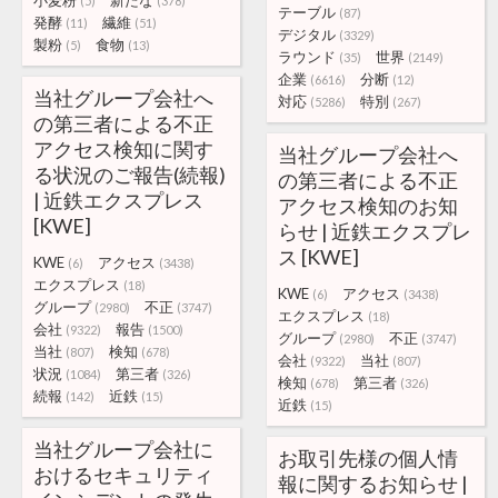
小麦粉
新たな
(5)
(378)
テーブル
(87)
発酵
繊維
(11)
(51)
デジタル
(3329)
製粉
食物
(5)
(13)
ラウンド
世界
(35)
(2149)
企業
分断
(6616)
(12)
当社グループ会社へ
対応
特別
(5286)
(267)
の第三者による不正
アクセス検知に関す
当社グループ会社へ
る状況のご報告(続報)
の第三者による不正
| 近鉄エクスプレス
アクセス検知のお知
[KWE]
らせ | 近鉄エクスプレ
ス [KWE]
KWE
アクセス
(6)
(3438)
エクスプレス
(18)
KWE
アクセス
(6)
(3438)
グループ
不正
(2980)
(3747)
エクスプレス
(18)
会社
報告
(9322)
(1500)
グループ
不正
(2980)
(3747)
当社
検知
(807)
(678)
会社
当社
(9322)
(807)
状況
第三者
(1084)
(326)
検知
第三者
(678)
(326)
続報
近鉄
(142)
(15)
近鉄
(15)
当社グループ会社に
お取引先様の個人情
おけるセキュリティ
報に関するお知らせ |