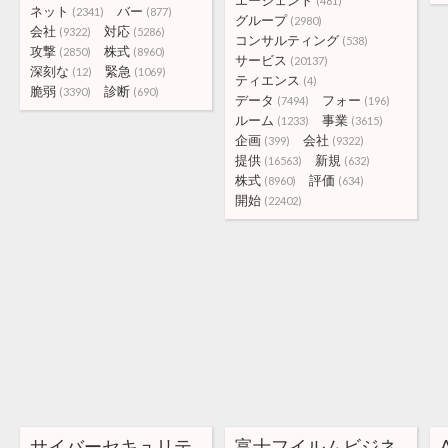
エージェント
(481)
ネット
バー
(2341)
(877)
グループ
(2980)
会社
対応
(9322)
(5286)
コンサルティング
(538)
攻撃
株式
(2850)
(8960)
サービス
(20137)
深刻な
緊急
(12)
(1069)
ティエンス
(4)
脆弱
診断
(3390)
(690)
データ
フォー
(7494)
(196)
ルーム
事業
(1233)
(3615)
企画
会社
(399)
(9322)
提供
新規
(16563)
(632)
株式
評価
(8960)
(634)
開始
(22402)
サイバーセキュリテ
富士フイルムビジネ