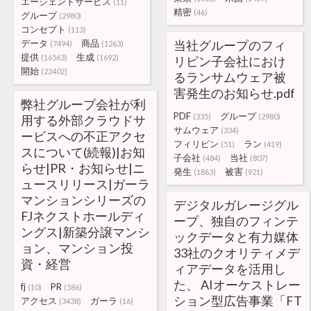
エージェントサービス
(11)
精密
(46)
グループ
(2980)
コンセプト
(113)
データ
商品
当社グループのフィ
(7494)
(1263)
提供
生成
(16563)
(1692)
リピン子会社におけ
開始
(22402)
るランサムウェア被
害発生のお知らせ.pdf
弊社グループ会社が利
PDF
グループ
(335)
(2980)
用する外部クラウドサ
サムウェア
(334)
ービスへの不正アクセ
フィリピン
ラン
(51)
(419)
スについて(続報)|お知
子会社
当社
(484)
(807)
らせ|PR・お知らせ|ニ
発生
被害
(1863)
(921)
ュースリリース|ガーラ
マンションシリーズの
デジタルガレージグル
FJネクストホールディ
ープ、独自のフィンテ
ングス|新築分譲マンシ
ックデータと有力媒体
ョン、マンション投
33社のクオリティメデ
資・経営
ィアデータを活用し
た、 AIオーケストレー
fj
PR
(10)
(586)
ション型広告事業「FT
アクセス
ガーラ
(3438)
(16)