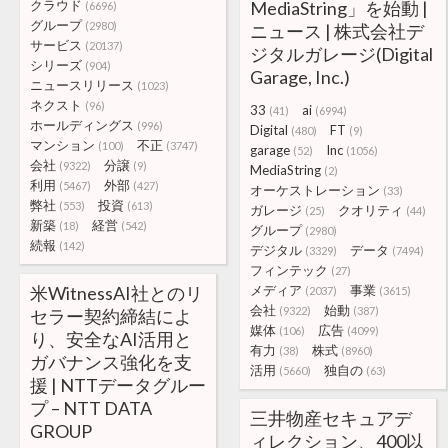
クラウド
MediaString」を始動 |
(6696)
グループ
(2980)
ニュース | 株式会社デ
サービス
(20137)
ジタルガレージ(Digital
シリーズ
(904)
Garage, Inc.)
ニュースリリース
(1023)
ネクスト
(96)
33
ai
(41)
(6994)
ホールディングス
(996)
Digital
FT
(480)
(9)
マンション
不正
(100)
(3747)
garage
Inc
(52)
(1056)
会社
分譲
(9322)
(9)
MediaString
(2)
利用
外部
(5467)
(427)
オーケストレーション
(33)
弊社
投資
(553)
(613)
ガレージ
クオリティ
(25)
(44)
新築
経営
(18)
(542)
グループ
(2980)
続報
(142)
デジタル
データ
(3329)
(7494)
フィンテック
(27)
米WitnessAI社とのリ
メディア
事業
(2037)
(3615)
会社
始動
(9322)
(387)
セラー契約締結によ
媒体
広告
(106)
(4099)
り、安全なAI活用と
有力
株式
(38)
(8960)
ガバナンス強化を支
活用
独自の
(5660)
(63)
援 | NTTデータグルー
プ – NTT DATA
三井物産セキュアデ
GROUP
ィレクション、400以