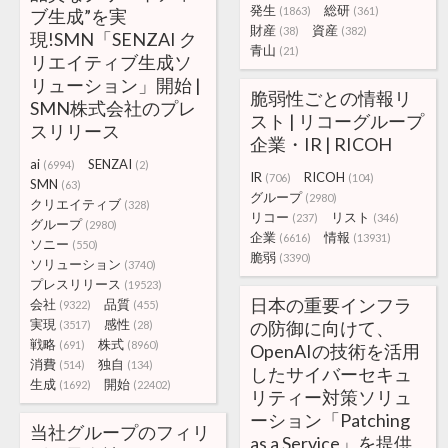
発生
総研
(1863)
(361)
ブ生成”を実
財産
資産
(38)
(382)
現!SMN「SENZAI ク
青山
(21)
リエイティブ生成ソ
リューション」開始 |
脆弱性ごとの情報リ
SMN株式会社のプレ
スト | リコーグループ
スリリース
企業・IR | RICOH
ai
SENZAI
(6994)
(2)
IR
RICOH
(706)
(104)
SMN
(63)
グループ
(2980)
クリエイティブ
(328)
リコー
リスト
(237)
(346)
グループ
(2980)
企業
情報
(6616)
(13931)
ソニー
(550)
脆弱
(3390)
ソリューション
(3740)
プレスリリース
(19523)
日本の重要インフラ
会社
品質
(9322)
(455)
実現
感性
の防御に向けて、
(3517)
(28)
戦略
株式
(691)
(8960)
OpenAIの技術を活用
消費
独自
(514)
(134)
したサイバーセキュ
生成
開始
(1692)
(22402)
リティー対策ソリュ
ーション「Patching
当社グループのフィリ
as a Service」を提供