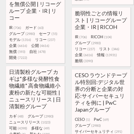
を無償公開 | リコーグ
ループ 企業・IR | リ
脆弱性ごとの情報リ
コー
スト | リコーグループ
企業・IR | RICOH
IR
ガード
(706)
(60)
グループ
セーフ
(2980)
(55)
IR
RICOH
(706)
(104)
モデル
リコー
(1316)
(237)
グループ
(2980)
企業
公開
(6616)
(4616)
リコー
リスト
(237)
(346)
無償
自社
(593)
(478)
企業
情報
(6616)
(13931)
開発
(7222)
脆弱
(3390)
日清製粉グループ カ
CESO ラウンドテーブ
ギは“多様な発酵性食
ル特別回:デジタル世
物繊維” 高食物繊維小
界の分断と企業の対
麦粉の新たな可能性 |
応:サイバーセキュリ
ニュースリリース | 日
ティを例に | PwC
清製粉グループ
Japanグループ
カギ
グループ
(48)
(2980)
CESO
PwC
(1)
(69)
ニュースリリース
(1023)
グループ
(2980)
可能
多様な
(4398)
(49)
サイバーセキュリティ
(291)