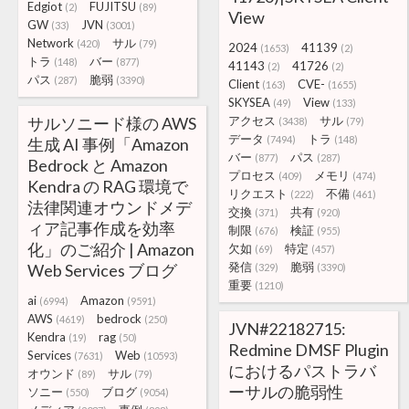
Edgiot
FUJITSU
(2)
(89)
View
GW
JVN
(33)
(3001)
Network
サル
(420)
(79)
2024
41139
(1653)
(2)
トラ
バー
(148)
(877)
41143
41726
(2)
(2)
パス
脆弱
(287)
(3390)
Client
CVE-
(163)
(1655)
SKYSEA
View
(49)
(133)
サルソニード様の AWS
アクセス
サル
(3438)
(79)
データ
トラ
(7494)
(148)
生成 AI 事例「Amazon
バー
パス
(877)
(287)
Bedrock と Amazon
プロセス
メモリ
(409)
(474)
Kendra の RAG 環境で
リクエスト
不備
(222)
(461)
法律関連オウンドメデ
交換
共有
(371)
(920)
ィア記事作成を効率
制限
検証
(676)
(955)
化」のご紹介 | Amazon
欠如
特定
(69)
(457)
発信
脆弱
Web Services ブログ
(329)
(3390)
重要
(1210)
ai
Amazon
(6994)
(9591)
AWS
bedrock
(4619)
(250)
JVN#22182715:
Kendra
rag
(19)
(50)
Redmine DMSF Plugin
Services
Web
(7631)
(10593)
におけるパストラバ
オウンド
サル
(89)
(79)
ーサルの脆弱性
ソニー
ブログ
(550)
(9054)