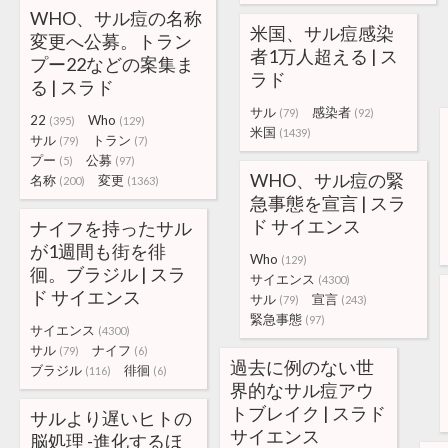
WHO、サル痘の名称
米国、サル痘感染
変更へ公募。トラン
者1万人超える | ス
プー22などの案集ま
ラド
る | スラド
サル
感染者
(79)
(92)
22
Who
(395)
(129)
米国
(1439)
サル
トラン
(79)
(7)
プー
公募
(5)
(97)
WHO、サル痘の緊
名称
変更
(200)
(1363)
急事態を宣言 | スラ
ド サイエンス
ナイフを持ったサル
が1週間も街を徘
Who
(129)
徊。ブラジル | スラ
サイエンス
(4300)
ド サイエンス
サル
宣言
(79)
(243)
緊急事態
(97)
サイエンス
(4300)
サル
ナイフ
(79)
(6)
過去に例のない世
ブラジル
徘徊
(116)
(6)
界的なサル痘アウ
トブレイク | スラド
サルより遅いヒトの
サイエンス
脳処理 -進化するほ