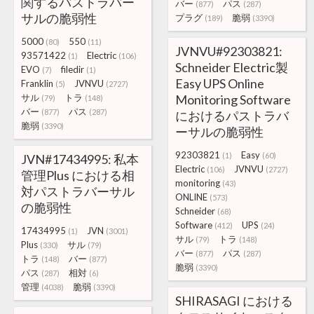
関するパストラバー
バー
パス
(877)
(287)
サルの脆弱性
プラグ
脆弱
(189)
(3390)
5000
550
(80)
(11)
JVNVU#92303821:
93571422
Electric
(1)
(106)
Schneider Electric製
EVO
filedir
(7)
(1)
Easy UPS Online
Franklin
JVNVU
(5)
(2727)
サル
トラ
Monitoring Software
(79)
(148)
バー
パス
(877)
(287)
におけるパストラバ
脆弱
(3390)
ーサルの脆弱性
92303821
Easy
(1)
(60)
JVN#17434995: 私本
Electric
JVNVU
(106)
(2727)
管理Plus における相
monitoring
(43)
対パストラバーサル
ONLINE
(573)
の脆弱性
Schneider
(68)
Software
UPS
(412)
(24)
17434995
JVN
(1)
(3001)
サル
トラ
(79)
(148)
Plus
サル
(330)
(79)
バー
パス
(877)
(287)
トラ
バー
(148)
(877)
脆弱
(3390)
パス
相対
(287)
(6)
管理
脆弱
(4038)
(3390)
SHIRASAGI における