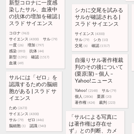
新型コロナに一度感
染したサル、血液中
シカに交尾を試みる
の抗体の増加を確認 |
サルが確認される |
スラド サイエンス
スラド サイエンス
コロナ
(963)
サイエンス
(4300)
サイエンス
サル
(4300)
(79)
サル
シカ
(79)
(10)
一度
増加
(26)
(797)
交尾
確認
(6)
(1517)
感染
抗体
(893)
(44)
新型
確認
(1391)
(1517)
自撮りサル著作権裁
血液
(49)
判のその後について
(栗原潔) – 個人 –
サルには「ゼロ」を
Yahoo!ニュース
認識するための脳細
胞がある | スラド サ
Yahoo!
サル
(2148)
(79)
個人
栗原
イエンス
(2806)
(20)
著作権
裁判
(424)
(223)
ため
(2673)
サイエンス
(4300)
「サルによる写真に
サル
ゼロ
(79)
(446)
は著作権は存在せ
脳細胞
認識
(1)
(540)
ず」との判断、カメ