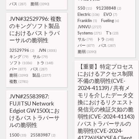
パス
脆弱
(287)
(3390)
550
91238848
(11)
(2)
Electric
EVO
(106)
(7)
JVN#32529796: 複数
Franklin
Fueling
(5)
(6)
のキングソフト製品
JVNVU
(2727)
におけるパストラバ
Systems
T's
(271)
(23)
ーサルの脆弱性
サル
トラ
(79)
(148)
バー
パス
(877)
(287)
32529796
JVN
(2)
(3001)
脆弱
(3390)
キング
サル
(79)
(79)
ソフト
トラ
(1036)
(148)
【重要】特定プロセス
バー
パス
(877)
(287)
におけるアクセス制限
脆弱
製品
(3390)
(2377)
不備の脆弱性(CVE-
複数
(2781)
2024-41139) / 共有メ
モリを介したデータ交
JVN#25583987:
換におけるリクエスト
FUJITSU Network
発信元の検証欠如の脆
Edgiot GW1500にお
弱性(CVE-2024-41143)
けるパストラバーサ
/ パストラバーサルの
ルの脆弱性
脆弱性(CVE-2024-
1500
25583987
(33)
(2)
41726)|SKYSEA Client