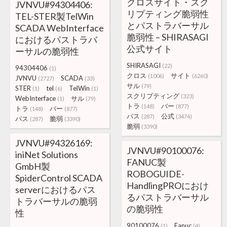
クロスサイト・スク
JVNVU#94304406:
リプティング脆弱性
TEL-STER製TelWin
とパストラバーサル
SCADA WebInterface
脆弱性 – SHIRASAGI
におけるパストラバ
公式サイト
ーサルの脆弱性
SHIRASAGI
(22)
94304406
(1)
クロス
サイト
(1006)
(6260)
JVNVU
SCADA
(2727)
(33)
サル
(79)
STER
tel
TelWin
(1)
(6)
(1)
スクリプティング
(323)
WebInterface
サル
(1)
(79)
トラ
バー
(148)
(877)
トラ
バー
(148)
(877)
パス
公式
(287)
(3474)
パス
脆弱
(287)
(3390)
脆弱
(3390)
JVNVU#94326169:
JVNVU#90100076:
iniNet Solutions
FANUC製
GmbH製
ROBOGUIDE-
SpiderControl SCADA
HandlingPROにおけ
serverにおけるパス
るパストラバーサル
トラバーサルの脆弱
の脆弱性
性
90100076
Fanuc
(1)
(4)