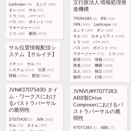
立行政法人 情報処理推
LanScope
エンド
(58)
(289)
進機構
オン
サル
(540)
(79)
トラ
バー
(148)
(877)
79096585
IPA
(3)
(968)
パス
ポイント
(287)
(990)
JVN
LanScope
(3001)
(58)
マネージャー
(151)
エンド
オン
(289)
(540)
ミス
脆弱
(240)
(3390)
サル
セキュリティ
(79)
(6990)
トラ
バー
(148)
(877)
サル位置情報配信シ
パス
ポイント
(287)
(990)
ステム 【サルイチ】
マネージャー
ミス
(151)
(240)
処理
情報
(1079)
(13931)
イチ
サル
(11)
(79)
推進
機構
(2222)
(1440)
システム
位置
(6611)
(437)
法人
独立
(2821)
(1018)
情報
配信
(13931)
(3489)
脆弱
行政
(3390)
(1177)
JVN#37075430: タイ
JVNVU#97077283:
ム・ワークスにおけ
ABB製Drive
るパストラバーサル
Composerにおけるパ
の脆弱性
ストラバーサルの脆
弱性
37075430
JVN
(2)
(3001)
サル
タイム
(79)
(307)
97077283
ABB
(1)
(27)