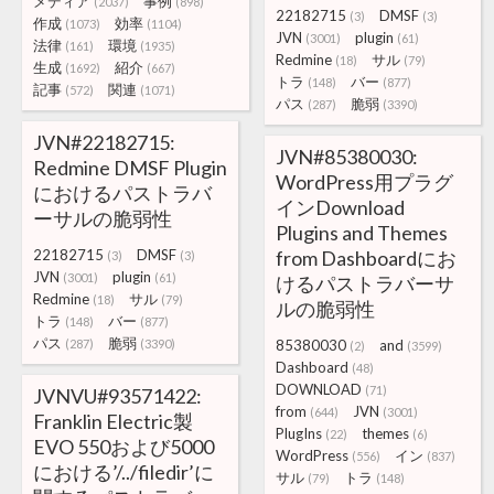
メディア
事例
(2037)
(898)
22182715
DMSF
(3)
(3)
作成
効率
(1073)
(1104)
JVN
plugin
(3001)
(61)
法律
環境
(161)
(1935)
Redmine
サル
(18)
(79)
生成
紹介
(1692)
(667)
トラ
バー
(148)
(877)
記事
関連
(572)
(1071)
パス
脆弱
(287)
(3390)
JVN#22182715:
JVN#85380030:
Redmine DMSF Plugin
WordPress用プラグ
におけるパストラバ
インDownload
ーサルの脆弱性
Plugins and Themes
22182715
DMSF
from Dashboardにお
(3)
(3)
JVN
plugin
(3001)
(61)
けるパストラバーサ
Redmine
サル
(18)
(79)
ルの脆弱性
トラ
バー
(148)
(877)
パス
脆弱
(287)
(3390)
85380030
and
(2)
(3599)
Dashboard
(48)
DOWNLOAD
(71)
JVNVU#93571422:
from
JVN
(644)
(3001)
Franklin Electric製
PlugIns
themes
(22)
(6)
EVO 550および5000
WordPress
イン
(556)
(837)
における’/../filedir’に
サル
トラ
(79)
(148)