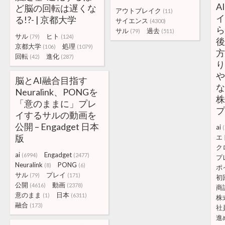
A
ど脳の回転は遅くな
アウトブレイク
(11)
イ
る!?- | 京都大学
サイエンス
(4300)
ら
サル
過去
(79)
(511)
サル
ヒト
(79)
(124)
後
京都大学
処理
(106)
(1079)
方
回転
進化
(42)
(287)
り
や
脳とAI融合目指す
な
Neuralink、PONGを
株
「意のままに」プレ
プ
イするサルの動画を
公開 – Engadget 日本
ai
版
エ
ク
ai
Engadget
(6994)
(2477)
プ
Neuralink
PONG
(8)
(6)
ポ
サル
プレイ
(79)
(171)
初
公開
動画
(4616)
(2378)
商
意のまま
日本
(1)
(6311)
株
融合
(173)
社
進