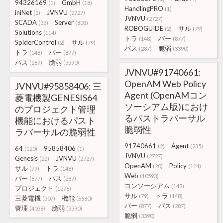
94326169
GmbH
(1)
(18)
HandlingPRO
(1)
iniNet
JVNVU
(2)
(2727)
JVNVU
(2727)
SCADA
Server
(33)
(803)
ROBOGUIDE
サル
(2)
(79)
Solutions
(114)
トラ
バー
(148)
(877)
SpiderControl
サル
(2)
(79)
パス
脆弱
(287)
(3390)
トラ
バー
(148)
(877)
パス
脆弱
(287)
(3390)
JVNVU#91740661:
OpenAM Web Policy
JVNVU#95858406: 三
Agent (OpenAMコン
菱電機製GENESIS64
ソーシアム版)におけ
のプロジェクト管理
るパストラバーサル
機能におけるパスト
脆弱性
ラバーサルの脆弱性
91740661
Agent
(2)
(235)
64
95858406
(120)
(1)
JVNVU
(2727)
Genesis
JVNVU
(22)
(2727)
OpenAM
Policy
(20)
(114)
サル
トラ
(79)
(148)
Web
(10593)
バー
パス
(877)
(287)
コンソーシアム
(143)
プロジェクト
(1276)
サル
トラ
(79)
(148)
三菱電機
機能
(307)
(6680)
バー
パス
(877)
(287)
管理
脆弱
(4038)
(3390)
脆弱
(3390)