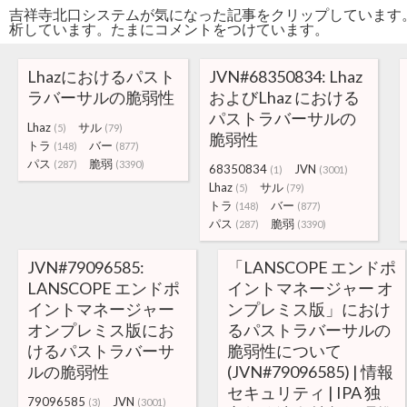
吉祥寺北口システムが気になった記事をクリップしています
析しています。たまにコメントをつけています。
Lhazにおけるパスト
JVN#68350834: Lhaz
ラバーサルの脆弱性
およびLhaz における
パストラバーサルの
Lhaz
サル
(5)
(79)
脆弱性
トラ
バー
(148)
(877)
パス
脆弱
(287)
(3390)
68350834
JVN
(1)
(3001)
Lhaz
サル
(5)
(79)
トラ
バー
(148)
(877)
パス
脆弱
(287)
(3390)
JVN#79096585:
「LANSCOPE エンドポ
LANSCOPE エンドポ
イントマネージャー オ
イントマネージャー
ンプレミス版」におけ
オンプレミス版にお
るパストラバーサルの
けるパストラバーサ
脆弱性について
ルの脆弱性
(JVN#79096585) | 情報
セキュリティ | IPA 独
79096585
JVN
(3)
(3001)