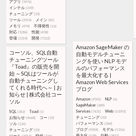
アプリ
(5976)
インテル
(239)
チューニング
(33)
ツール
メイン
(2914)
(81)
メモリ
不揮発性
(474)
(16)
対応
性能
(5286)
(458)
登場
開発
(1214)
(7222)
Amazon SageMaker の
コーソル、SQL自動
自動モデルチューニ
チューニングツール
ングを使い NLP モデ
『Toad』の販売を開
ルのパフォーマンス
始 ～SQLはツールが
を最大化する |
自動チューニングし
Amazon Web Services
てくれる時代へ～ | お
ブログ
知らせ | 株式会社コー
Amazon
NLP
(9591)
(6)
ソル
SageMaker
(389)
Services
Web
SQL
Toad
(7631)
(10593)
(342)
(1)
チューニング
お知らせ
コー
(33)
(4668)
(35)
パフォーマンス
ソル
(364)
(126)
ブログ
モデル
チューニング
(9054)
(1316)
(33)
最大化
自動
ツール
時代
(128)
(2857)
(2914)
(734)