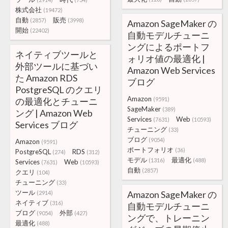
株式会社
(19472)
自動
販売
(2857)
(3998)
Amazon SageMaker の
開始
(22402)
自動モデルチューニ
ングによるポートフ
ネイティブツールと
ォリオ値の最適化 |
外部ツールに基づい
Amazon Web Services
た Amazon RDS
ブログ
PostgreSQL のクエリ
Amazon
の最適化とチューニ
(9591)
SageMaker
(389)
ング | Amazon Web
Services
Web
(7631)
(10593)
Services ブログ
チューニング
(33)
ブログ
(9054)
Amazon
(9591)
ポートフォリオ
(36)
PostgreSQL
RDS
(274)
(312)
モデル
最適化
(1316)
(488)
Services
Web
(7631)
(10593)
自動
(2857)
クエリ
(104)
チューニング
(33)
ツール
Amazon SageMaker の
(2914)
ネイティブ
(316)
自動モデルチューニ
ブログ
外部
(9054)
(427)
ングで、トレーニン
最適化
(488)