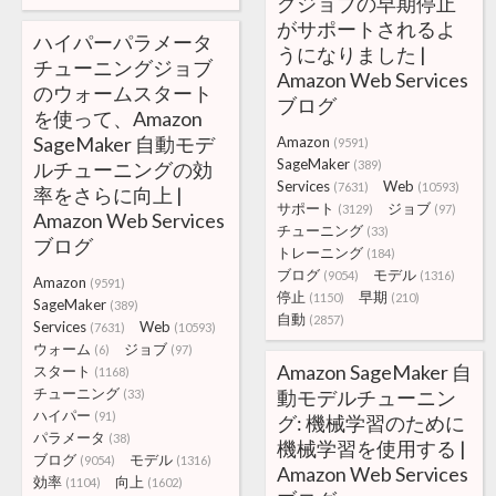
グジョブの早期停止
がサポートされるよ
ハイパーパラメータ
うになりました |
チューニングジョブ
Amazon Web Services
のウォームスタート
ブログ
を使って、Amazon
SageMaker 自動モデ
Amazon
(9591)
SageMaker
ルチューニングの効
(389)
Services
Web
(7631)
(10593)
率をさらに向上 |
サポート
ジョブ
(3129)
(97)
Amazon Web Services
チューニング
(33)
ブログ
トレーニング
(184)
ブログ
モデル
(9054)
(1316)
Amazon
(9591)
停止
早期
(1150)
(210)
SageMaker
(389)
自動
(2857)
Services
Web
(7631)
(10593)
ウォーム
ジョブ
(6)
(97)
Amazon SageMaker 自
スタート
(1168)
チューニング
動モデルチューニン
(33)
ハイパー
(91)
グ: 機械学習のために
パラメータ
(38)
機械学習を使用する |
ブログ
モデル
(9054)
(1316)
Amazon Web Services
効率
向上
(1104)
(1602)