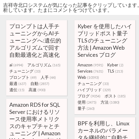
吉祥寺北口システムが気になった記事をクリップしています
析しています。たまにコメントをつけています。
プロンプトは人手チ
Kyber を使用したハイ
ューニングからAIチ
ブリッドポスト量子
ューニングへ:遺伝的
TLS のチューニング
アルゴリズムで回す
方法 | Amazon Web
自動最適化と高速化
Services ブログ
ai
アルゴリズム
Amazon
Kyber
(6994)
(165)
(9591)
(2)
チューニング
Services
TLS
(33)
(7631)
(213)
プロンプト
人手
Web
(49)
(44)
(10593)
最適
自動
チューニング
(637)
(2857)
(33)
遺伝
高速
ハイブリッド
(15)
(900)
(329)
ブログ
ポスト
(9054)
(185)
使用
方法
(2475)
(1080)
Amazon RDS for SQL
量子
(260)
Server におけるリソ
ース使用率メトリク
BPFを利用し、Linux
スのキャプチャとチ
カーネルのパラメー
ューニング | Amazon
タを継続的に自動チ