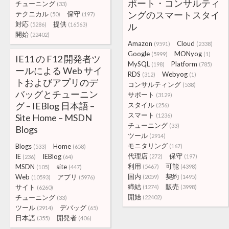
ポート・コンサルティ
チューニング
(33)
ングのスマートスタイ
テクニカル
保守
(50)
(197)
対応
提供
(5286)
(16563)
ル
開始
(22402)
Amazon
Cloud
(9591)
(2338)
Google
MONyog
(5999)
(1)
IE11 の F12 開発者ツ
MySQL
Platform
(198)
(785)
ールによる Web サイ
RDS
Webyog
(312)
(1)
トおよびアプリのデ
コンサルティング
(538)
バッグとチューニン
サポート
(3129)
グ – IEBlog 日本語 –
スタイル
(256)
スマート
Site Home – MSDN
(1236)
チューニング
(33)
Blogs
ツール
(2914)
モニタリング
Blogs
Home
(167)
(533)
(658)
代理店
保守
IE
IEBlog
(272)
(197)
(236)
(64)
利用
可能
MSDN
site
(5467)
(4398)
(105)
(447)
国内
契約
Web
アプリ
(2059)
(1495)
(10593)
(5976)
締結
販売
サイト
(1274)
(3998)
(6260)
開始
チューニング
(22402)
(33)
ツール
デバッグ
(2914)
(65)
日本語
開発者
(355)
(406)