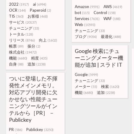
2022
ai
(1917)
(6994)
Amazon
AWS
(9591)
(4619)
OCR
Paperoid
(144)
(2)
bot
Control
(115)
(158)
TIS
お客様
(360)
(468)
Services
WAF
(7631)
(188)
サービス
(20137)
Web
(10593)
チューニング
(33)
チューニング
(33)
トータル
(128)
ブログ
最適化
(9054)
(488)
リリース
向上
(8746)
(1602)
帳票
振分
(89)
(2)
Google 検索にチュ
株式会社
(19472)
ーニングメーター機
機能
精度
(6680)
(435)
能が追加 | スラド IT
自身
追加
(88)
(2238)
Google
(5999)
ついに登場した不揮
チューニング
(33)
発性メインメモリ。
メーター
検索
(55)
(1620)
対応アプリ開発に欠
機能
追加
(6680)
(2238)
かせない性能チュー
ニングツールがイン
テルから［PR］ －
Publickey
PR
Publickey
(586)
(3250)