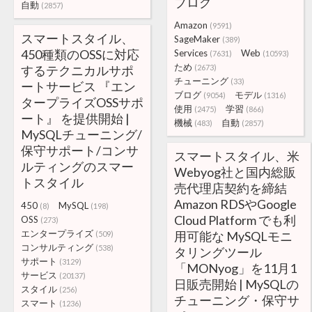
ブログ
自動
(2857)
Amazon
(9591)
スマートスタイル、
SageMaker
(389)
450種類のOSSに対応
Services
Web
(7631)
(10593)
ため
するテクニカルサポ
(2673)
チューニング
(33)
ートサービス 『エン
ブログ
モデル
(9054)
(1316)
タープライズOSSサポ
使用
学習
(2475)
(866)
ート』 を提供開始 |
機械
自動
(483)
(2857)
MySQLチューニング/
保守サポート/コンサ
スマートスタイル、米
ルティングのスマー
Webyog社と国内総販
トスタイル
売代理店契約を締結
Amazon RDSやGoogle
450
MySQL
(8)
(198)
Cloud Platform でも利
OSS
(273)
エンタープライズ
用可能な MySQLモニ
(509)
コンサルティング
(538)
タリングツール
サポート
(3129)
「MONyog」を11月1
サービス
(20137)
日販売開始 | MySQLの
スタイル
(256)
チューニング・保守サ
スマート
(1236)