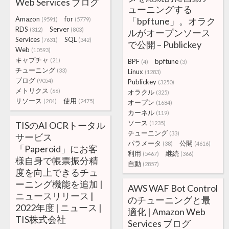
Web Services ブログ
ューニングする
Amazon
for
「bpftune」。オラク
(9591)
(5779)
RDS
Server
(312)
(803)
ルがオープンソース
Services
SQL
(7631)
(342)
で公開 – Publickey
Web
(10593)
キャプチャ
(21)
BPF
bpftune
(4)
(3)
チューニング
(33)
Linux
(1283)
ブログ
(9054)
Publickey
(3250)
メトリクス
(66)
オラクル
(325)
リソース
使用
(204)
(2475)
オープン
(1684)
カーネル
(119)
ソース
TISのAI OCRトータル
(1235)
チューニング
(33)
サービス
パラメータ
公開
(38)
(4616)
「Paperoid」にお客
利用
継続
(5467)
(366)
様自身で帳票振分精
自動
(2857)
度を向上できるチュ
ーニング機能を追加 |
AWS WAF Bot Control
ニュースリリース |
のチューニングと最
2022年度 | ニュース |
適化 | Amazon Web
TIS株式会社
Services ブログ