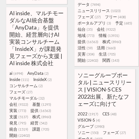
データ
(7494)
ニュースリリース
(1023)
AI inside、マルチモー
フェーズ
フリー
(27)
(408)
ダルなAI統合基盤
ポータルアプリ
予定
(3)
(685)
「AnyData」を提供
仙台
会社
(35)
(9322)
開始、経営層向けAI
地域
情報
(773)
(13931)
実装コンサルチーム
提供
株式
(16563)
(8960)
「InsideX」が課題発
活性
活用
(59)
(5660)
災害
生活
(304)
(705)
見フェーズから支援 |
開始
関西
(22402)
(143)
AI inside 株式会社
ai
AnyData
(6994)
(2)
ソニーグループポー
Inside
InsideX
(111)
(2)
タル | ニュースリリー
コンサルチーム
(2)
ス | VISION-S CES
フェーズ
(27)
2022出展、新たなフ
マルチモーダル
(32)
ェーズに向けて
会社
基盤
(9322)
(1295)
実装
提供
(773)
(16563)
2022
CES
(1917)
(48)
支援
株式
(5137)
(8960)
VISION-S
(4)
発見
経営
(795)
(542)
グループ
(2980)
統合
課題
(1519)
(705)
ソニー
フェーズ
(550)
(27)
開始
(22402)
ポータル
(402)