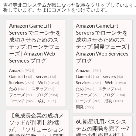
吉祥寺北口システムが気になった記事をクリップしています
析しています。たまにコメントをつけています。
Amazon GameLift
Amazon GameLift
Servers でローンチを
Servers でローンチを
成功させるためのス
成功させるためのス
テップ:ローンチフェ
テップ:開発フェーズ |
ーズ | Amazon Web
Amazon Web Services
Services ブログ
ブログ
Amazon
Amazon
(9591)
(9591)
GameLift
servers
GameLift
servers
(16)
(53)
(16)
(53)
Services
Web
Services
Web
(7631)
(10593)
(7631)
(10593)
ため
ステップ
ため
ステップ
(2673)
(66)
(2673)
(66)
フェーズ
ブログ
フェーズ
ブログ
(27)
(9054)
(27)
(9054)
ローンチ
成功
ローンチ
成功
(246)
(1301)
(246)
(1301)
開発
(7222)
【急成長企業の成功メ
6U衛星汎用バスシス
ソッドが判明】約4割
テムの開発を完了 〜7
が、「ソリューション
機の小型衛星が打上