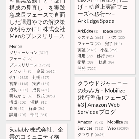
型営業活動」と「部門
げ・軌道上実証フェ
構成の見直し」を実践
ーズへ移行〜 –
急成長フェーズで直面
ArkEdge Space
した課題やその解決策
が明らかに! | 株式会社
ArkEdge
space
(1)
(200)
Merのプレスリリース
システム
バス
(6611)
(200)
フェーズ
完了
(27)
(411)
Mer
(6)
実証
小型
(2326)
(255)
ソリューション
(3740)
汎用
移行
(72)
(901)
フェーズ
(27)
衛星
軌道
(389)
(96)
プレスリリース
(19523)
開発
(7222)
メソッド
企業
(93)
(6616)
会社
判明
(9322)
(397)
クラウドジャーニー
営業
実践
(1116)
(161)
の歩み方 – Mobilize
成功
成長
(1301)
(460)
明らかに
株式
(89)
(8960)
(移行準備) フェーズ –
構成
活動
(208)
(913)
#3 | Amazon Web
直面
解決
(32)
(569)
Services ブログ
課題
部門
(705)
(361)
Amazon
Mobilize
(9591)
(3)
Services
Web
Scalably 株式会社、企
(7631)
(10593)
クラウド
(6696)
業のコミュニティ構