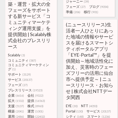
ジャーニー
(39)
築・運営・拡大の全
フェーズ
ブログ
(27)
(9054)
フェーズをサポート
準備
移行
(206)
(901)
する新サービス「コ
ミュニティマーケテ
(ニュースリリース)生
ィング運用支援」を
活者一人ひとりにあっ
提供開始 | Scalably株
た地域の情報やサービ
式会社のプレスリリ
スを届けるスマートシ
ース
ティポータルアプリ
「EYE-Portal™」を提
Scalably
(3)
供開始～地域活性化に
コミュニティ
(587)
コミュニティマーケティン
加え、災害時のフェー
グ
(1)
ズフリーの活用に仙台
サポート
(3129)
市へ提供予定～ | ニュ
サービス
(20137)
ースリリース・お知ら
フェーズ
(27)
プレスリリース
せ | 株式会社NTTデー
(19523)
企業
会社
(6616)
(9322)
タ関西
拡大
提供
(1532)
(16563)
支援
株式
EYE
NTT
(5137)
(8960)
(30)
(4050)
構築
運営
Portal
サービス
(2041)
(1001)
(130)
(20137)
運用
開始
シティ
スマート
(2486)
(22402)
(148)
(1236)