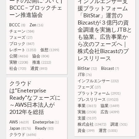
ートの公開について |
インフルエンサー支
BCCC – ブロックチェ
援プラットフォーム
ーン推進協会
「BitStar」運営の
Bizcastが３億円の資
BCCC
Zen
(8)
(16)
金調達を実施しJTBと
チェーン
(584)
も協業。広告事業か
フェーズ
(27)
ら次のフェーズへ｜
ブロック
(847)
レポート
仮想
株式会社Bizcastのプ
(1353)
(1399)
公開
協会
(4616)
(804)
レスリリース
実験
推進
(2208)
(2222)
社会
通貨
BitStar
Bizcast
(705)
(893)
(52)
(7)
JTB
(76)
インフルエンサー
(232)
クラウド
フェーズ
(27)
は“Eneterprise
プラットフォーム
(2931)
Ready”なフェーズに
プレスリリース
(19523)
～AWS日本法人が
事業
協業
(3615)
(1449)
2012年を総括
実施
広告
(2504)
(4099)
支援
(5137)
AWS
Eneterprise
(4619)
(1)
株式会社
調達
(19472)
(501)
Japan
Ready
(8176)
(83)
資金
運営
(399)
(1001)
クラウド
(6696)