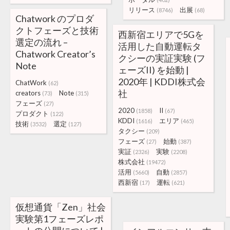
リリース
出展
(8746)
(68)
Chatwork のプロダ
クトフェーズと技術
西新宿エリアで5Gを
選定の流れ –
活用した自動運転タ
Chatwork Creator’s
クシーの実証実験 (フ
Note
ェーズII) を始動 |
2020年 | KDDI株式会
ChatWork
(62)
社
creators
Note
(73)
(315)
フェーズ
(27)
2020
II
(1858)
(67)
プロダクト
(122)
KDDI
エリア
(1616)
(465)
技術
選定
(3532)
(127)
タクシー
(209)
フェーズ
始動
(27)
(387)
実証
実験
(2326)
(2208)
株式会社
(19472)
活用
自動
(5660)
(2857)
西新宿
運転
(17)
(621)
仮想通貨「Zen」社会
実験第1フェーズレポ