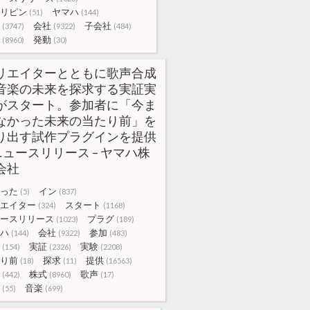
リピン
ヤマハ
(51)
(144)
会社
子会社
(3747)
(9322)
(484)
発動
(8960)
(30)
リエイターとともに歌声合成
音楽の未来を探求する実証実
がスタート。参加者に「今ま
なかった未来の当たり前」を
り出す試作プラグインを提供
 ニュースリリース – ヤマハ株
会社
った
イン
(5)
(837)
エイター
スタート
(324)
(1168)
ースリリース
プラグ
(1023)
(189)
ハ
会社
参加
(144)
(9322)
(483)
実証
実験
(154)
(2326)
(2208)
り前
探求
提供
(18)
(11)
(16563)
株式
歌声
(442)
(8960)
(17)
音楽
(55)
(699)