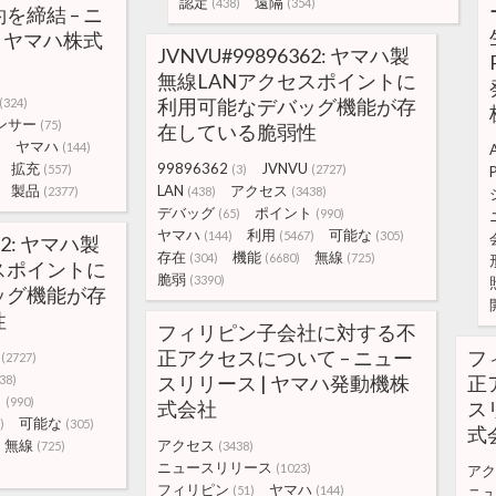
認定
遠隔
(438)
(354)
を締結 – ニ
– ヤマハ株式
JVNVU#99896362: ヤマハ製
無線LANアクセスポイントに
利用可能なデバッグ機能が存
(324)
ンサー
(75)
在している脆弱性
ヤマハ
)
(144)
拡充
99896362
JVNVU
(557)
(3)
(2727)
製品
LAN
アクセス
(2377)
(438)
(3438)
デバッグ
ポイント
(65)
(990)
ヤマハ
利用
可能な
(144)
(5467)
(305)
62: ヤマハ製
存在
機能
無線
(304)
(6680)
(725)
スポイントに
脆弱
(3390)
ッグ機能が存
性
フィリピン子会社に対する不
正アクセスについて – ニュー
フ
(2727)
スリリース | ヤマハ発動機株
正
38)
ト
(990)
式会社
ス
可能な
)
(305)
式
無線
アクセス
(725)
(3438)
ニュースリリース
(1023)
アク
フィリピン
ヤマハ
(51)
(144)
ニュ