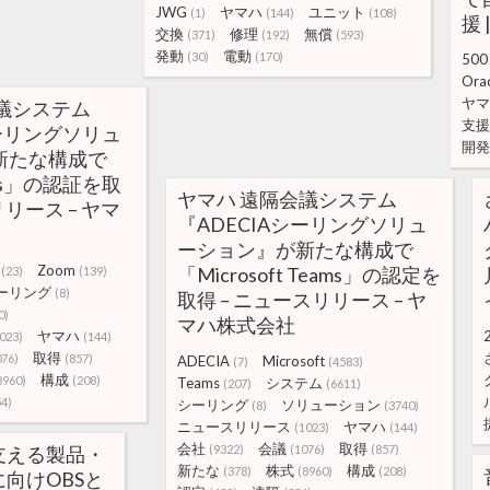
JWG
ヤマハ
ユニット
(1)
(144)
(108)
援 
交換
修理
無償
(371)
(192)
(593)
発動
電動
(30)
(170)
500
Orac
ヤマ
議システム
支援
シーリングソリュ
開発
新たな構成で
oms」の認証を取
ヤマハ 遠隔会議システム
リリース – ヤマ
『ADECIAシーリングソリュ
ーション』が新たな構成で
Zoom
「Microsoft Teams」の認定を
(23)
(139)
ーリング
(8)
取得 – ニュースリリース – ヤ
0)
マハ株式会社
ヤマハ
023)
(144)
取得
076)
(857)
ADECIA
Microsoft
(7)
(4583)
構成
8960)
(208)
Teams
システム
(207)
(6611)
54)
シーリング
ソリューション
(8)
(3740)
ニュースリリース
ヤマハ
(1023)
(144)
会社
会議
取得
支える製品・
(9322)
(1076)
(857)
新たな
株式
構成
(378)
(8960)
(208)
向けOBSと