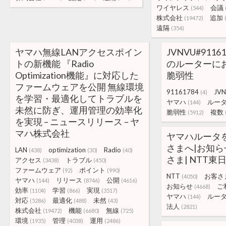
ワイヤレス
会議
(544)
株式会社
追加
(19472)
遠隔
(354)
ヤマハ無線LANアクセスポイン
JVNVU#9116
トの新機能 『Radio
のルーターに
Optimization機能』に対応した
脆弱性
ファームウェアを公開 無線環境
91161784
JV
(4)
を学習・最適化してトラブルを
ヤマハ
ルー
(144)
未然に防ぎ、運用管理の効率化
脆弱性
複数
(5912)
を実現 – ニュースリリース – ヤ
マハ株式会社
ヤマハルータ
さまへ|お知ら
LAN
optimization
Radio
(438)
(30)
(40)
さま| NTT東
アクセス
トラブル
(3438)
(450)
ファームウェア
ポイント
(92)
(990)
NTT
お客さ
(4050)
ヤマハ
リリース
公開
(144)
(8746)
(4616)
お知らせ
ご
(4668)
効率
学習
実現
(1104)
(866)
(3517)
ヤマハ
ルー
(144)
対応
最適化
未然
(5286)
(488)
(43)
法人
(2821)
株式会社
機能
無線
(19472)
(6680)
(725)
環境
管理
運用
(1935)
(4038)
(2486)