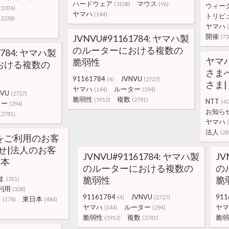
ハードウェア
マウス
(3108)
(96)
ウィー
(1076)
ヤマハ
(144)
トリビ
(2238)
ヤマハ
開催
JVNVU#91161784: ヤマハ製
(73
のルーターにおける複数の
1784: ヤマハ製
ヤマ
脆弱性
おける複数の
さま
91161784
JVNVU
(4)
(2727)
さま|
ヤマハ
ルーター
(144)
(294)
NVU
(2727)
脆弱性
複数
(5912)
(2781)
NTT
(40
ター
(294)
お知ら
(2781)
ヤマハ
法人
(28
をご利用のお客
せ|法人のお客
JVNVU#91161784: ヤマハ製
JV
日本
のルーターにおける複数の
の
ま
脆弱性
脆
(311)
利用
(338)
91161784
JVNVU
911
(4)
(2727)
タ
東日本
(178)
(484)
ヤマハ
ルーター
ヤマ
(144)
(294)
脆弱性
複数
脆弱
(5912)
(2781)