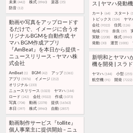
未来
株式
楽器
(442)
(8960)
(35)
ス | ヤマハ発動
防音
(12)
カート
スタート
(64)
(
トピックス
ヤマ
(524)
動画や写真をアップロードす
会社
住民
(9322)
(126)
るだけで、イメージに合うオ
地域
奈良
(773)
(37)
リジナルBGMを自動作成 ヤ
実験
株式
(2208)
(8960)
マハ BGM作成アプリ
発動
運営
(30)
(1001)
『AmBeat』を本日から提供 –
ニュースリリース – ヤマハ株
新明和とヤマハ
式会社
機を開発 | スラド
AmBeat
BGM
アップ
(1)
(42)
(1361)
ヤマハ
小型
(144)
(255)
アプリ
イメージ
(5976)
(212)
航空機
開発
(91)
(7222)
オリジナル
(233)
ニュースリリース
ヤマハ
(1023)
(144)
ロード
会社
作成
(242)
(9322)
(1073)
写真
動画
提供
(704)
(2378)
(16563)
本日
株式
自動
(397)
(8960)
(2857)
動画制作サービス『tollite』
個人事業主に提供開始 – ニュ