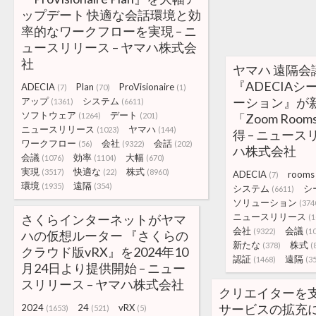
ップデート 快適な会話環境と効
率的なワークフローを実現 – ニ
ュースリリース – ヤマハ株式会
社
ヤマハ 遠隔会
『ADECIA
ADECIA
Plan
ProVisionaire
(7)
(70)
(1)
ーション』が
アップ
システム
(1361)
(6611)
ソフトウェア
デート
(1264)
(201)
「Zoom Ro
ニュースリリース
ヤマハ
(1023)
(144)
得 – ニュース
ワークフロー
会社
会話
(56)
(9322)
(202)
ハ株式会社
会議
効率
大幅
(1076)
(1104)
(670)
実現
快適な
株式
(3517)
(22)
(8960)
ADECIA
rooms
(7)
環境
遠隔
(1935)
(354)
システム
シ
(6611)
ソリューション
(374
ニュースリリース
さくらインターネットがヤマ
(1
会社
会議
(9322)
(1
ハの仮想ルーター 『さくらの
新たな
株式
(378)
(
クラウド版vRX』を2024年10
認証
遠隔
(1468)
(3
月24日より提供開始 – ニュー
スリリース – ヤマハ株式会社
クリエイターを
サービスの拡充に
2024
24
vRX
(1653)
(521)
(5)