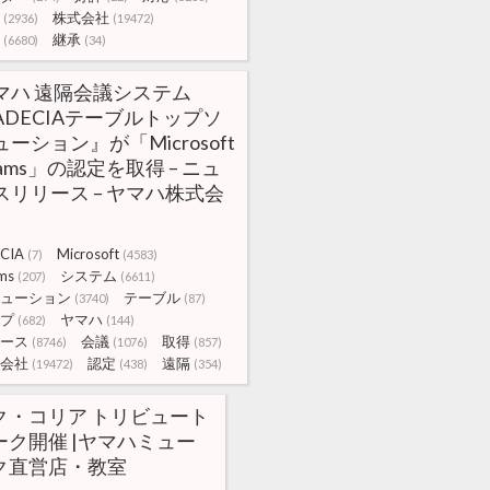
株式会社
(2936)
(19472)
継承
(6680)
(34)
マハ 遠隔会議システム
ADECIAテーブルトップソ
ューション』が「Microsoft
eams」の認定を取得 – ニュ
スリリース – ヤマハ株式会
CIA
Microsoft
(7)
(4583)
ms
システム
(207)
(6611)
ューション
テーブル
(3740)
(87)
プ
ヤマハ
(682)
(144)
ース
会議
取得
(8746)
(1076)
(857)
会社
認定
遠隔
(19472)
(438)
(354)
ク・コリア トリビュート
ーク開催 |ヤマハミュー
ク直営店・教室