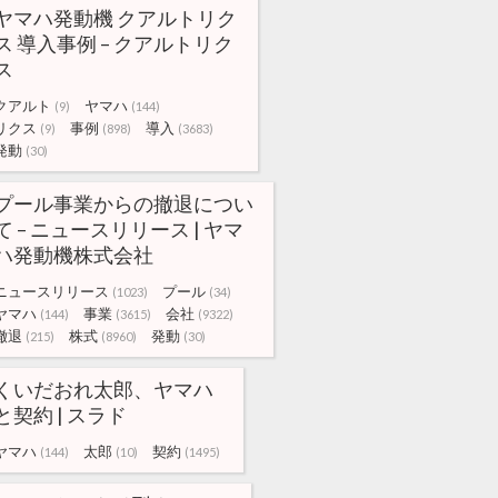
ヤマハ発動機 クアルトリク
ス 導入事例 – クアルトリク
ス
クアルト
ヤマハ
(9)
(144)
リクス
事例
導入
(9)
(898)
(3683)
発動
(30)
プール事業からの撤退につい
て – ニュースリリース | ヤマ
ハ発動機株式会社
ニュースリリース
プール
(1023)
(34)
ヤマハ
事業
会社
(144)
(3615)
(9322)
撤退
株式
発動
(215)
(8960)
(30)
くいだおれ太郎、ヤマハ
と契約 | スラド
ヤマハ
太郎
契約
(144)
(10)
(1495)