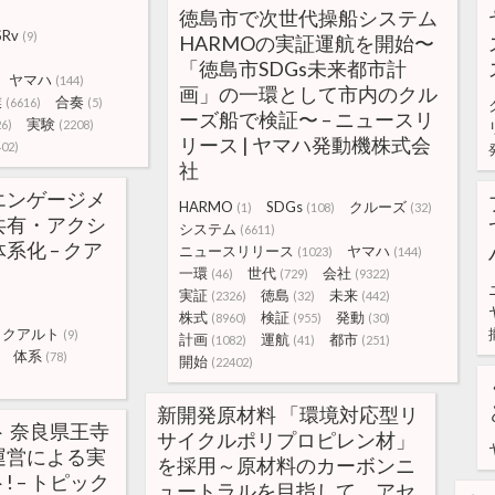
徳島市で次世代操船システム
SRv
(9)
HARMOの実証運航を開始〜
「徳島市SDGs未来都市計
ヤマハ
(144)
画」の一環として市内のクル
業
合奏
(6616)
(5)
ーズ船で検証〜 – ニュースリ
実験
26)
(2208)
リース | ヤマハ発動機株式会
402)
社
エンゲージメ
HARMO
SDGs
クルーズ
(1)
(108)
(32)
共有・アクシ
システム
(6611)
系化 – クア
ニュースリリース
ヤマハ
(1023)
(144)
一環
世代
会社
(46)
(729)
(9322)
実証
徳島
未来
(2326)
(32)
(442)
株式
検証
発動
(8960)
(955)
(30)
クアルト
(9)
計画
運航
都市
(1082)
(41)
(251)
体系
(78)
開始
(22402)
新開発原材料 「環境対応型リ
 奈良県王寺
サイクルポリプロピレン材」
運営による実
を採用～原材料のカーボンニ
 – トピック
ュートラルを目指して、アセ