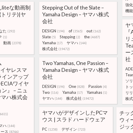
強化
iteな動画制
Stepping Out of the Slate –
機能
e(トリテ)|ヤ
Yamaha Design – ヤマハ株式
会社
ヤ
なた
DESIGN
of
out
『
(292)
(194)
(3565)
(162)
テ
Slate
Stepping
the
(1)
(5)
(2)
(4687)
リ
動画
Yamaha
ヤマハ
(2378)
(17)
(144)
T
株式会社
(19472)
ー
社
ム
Two Yamahas, One Passion –
ワイヤレスマ
Yamaha Design – ヤマハ株式
ADE
Tea
ラインアップ
会社
ソリ
DECIAワイヤ
DESIGN
One
Passion
トッ
(194)
(828)
(4)
ン』 – ニュ
Two
Yamaha
Yamahas
リリ
(116)
(17)
(1)
 ヤマハ株式会
ヤマハ
株式会社
株式
(144)
(19472)
ヤマハがデザインしたPCマ
チッ
(6611)
ウス | スラド ハードウェア
ウィ
マハ
ジッ
(144)
PC
デザイン
(1258)
(723)
リース
(8746)