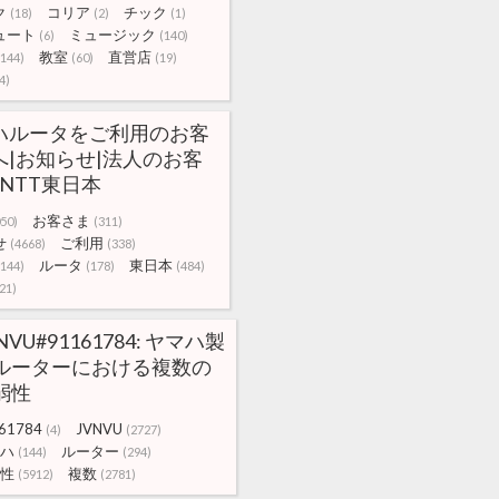
ク
コリア
チック
(18)
(2)
(1)
ュート
ミュージック
(6)
(140)
教室
直営店
(144)
(60)
(19)
4)
ハルータをご利用のお客
へ|お知らせ|法人のお客
 NTT東日本
お客さま
50)
(311)
せ
ご利用
(4668)
(338)
ルータ
東日本
(144)
(178)
(484)
21)
NVU#91161784: ヤマハ製
ルーターにおける複数の
弱性
61784
JVNVU
(4)
(2727)
ハ
ルーター
(144)
(294)
性
複数
(5912)
(2781)