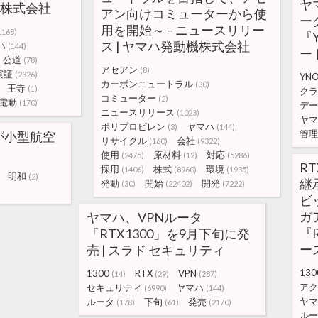
ヤ
機株式会社
アン向けコミューターから使
ー
用を開始～ – ニュースリリー
1168)
『
ス | ヤマハ発動機株式会社
ハ
(144)
ー
公道
(78)
アセアン
(8)
実証
(2326)
YN
カーボンニュートラル
(30)
王寺
(1)
クラ
コミューター
(2)
電動
(170)
デー
ニュースリリース
(1023)
ヤマ
ポリプロピレン
ヤマハ
(3)
(144)
管理
が小型航空
リサイクル
会社
(160)
(9322)
使用
原材料
対応
(2475)
(12)
(5286)
R
採用
株式
環境
(1406)
(8960)
(1935)
明和
(2)
継
発動
開始
開発
(30)
(22402)
(7222)
ビ
ガ
ヤマハ、VPNルータ
『
「RTX1300」を9月下旬に発
ー
売 | スラド セキュリティ
130
1300
RTX
VPN
(14)
(29)
(287)
アク
セキュリティ
ヤマハ
(6990)
(144)
ヤマ
ルータ
下旬
発売
(178)
(61)
(2170)
ルー