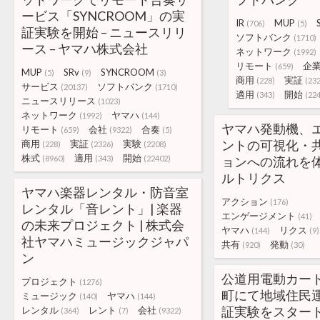
ービス「SYNCROOM」の実
IR
MUP
(706)
(5)
証実験を開始 – ニュースリリ
ソフトバンク
(1710)
ース – ヤマハ株式会社
ネットワーク
(1992)
リモート
企
(659)
MUP
SRv
SYNCROOM
(5)
(9)
(3)
商用
実証
(228)
(23
サービス
ソフトバンク
(20137)
(1710)
適用
開始
(343)
(22
ニュースリリース
(1023)
ネットワーク
ヤマハ
(1992)
(144)
ヤマハ発動機、
リモート
会社
合奏
(659)
(9322)
(5)
ントの可視化・
商用
実証
実験
(228)
(2326)
(2208)
株式
適用
開始
(8960)
(343)
(22402)
ョンへの流れを体
ルトリクス
ヤマハ楽器レンタル・防音室
アクション
(176)
レンタル「音レント」| 楽器
エンゲージメント
(41)
の未来プロジェクト | 株式会
ヤマハ
リクス
(144)
(9)
社ヤマハミュージックジャパ
共有
発動
(920)
(30)
ン
公道用電動カート
プロジェクト
(1276)
町にて地域住民
ミュージック
ヤマハ
(140)
(144)
証実験をスタート!
レンタル
レント
会社
(364)
(7)
(9322)