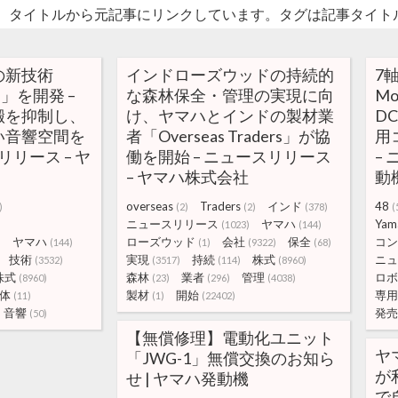
。タイトルから元記事にリンクしています。タグは記事タイト
の新技術
インドローズウッドの持続的
7
ame」を開発 –
な森林保全・管理の実現に向
Mo
搬を抑制し、
け、ヤマハとインドの製材業
D
い音響空間を
者「Overseas Traders」が協
用
スリリース – ヤ
働を開始 – ニュースリリース
–
– ヤマハ株式会社
動
overseas
Traders
インド
48
)
(2)
(2)
(378)
(
ニュースリリース
ヤマハ
Yam
(1023)
(144)
ヤマハ
ローズウッド
会社
保全
コン
)
(144)
(1)
(9322)
(68)
技術
実現
持続
株式
ニュ
(3532)
(3517)
(114)
(8960)
株式
森林
業者
管理
ロボ
(8960)
(23)
(296)
(4038)
体
製材
開始
専用
(11)
(1)
(22402)
音響
発売
(50)
【無償修理】電動化ユニット
ヤ
「JWG-1」無償交換のお知ら
が利
せ | ヤマハ発動機
で