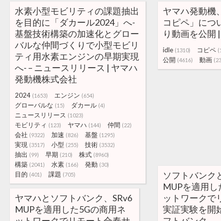
水素小型モビリティの課題抽出
ヤマハ発動機
を目的に「ダカール2024」へ-
コピペ」につ
基盤技術構築の加速化とグロー
り動画を公開 | 
バルな仲間づくりで小型モビリ
idle
コピペ
(1310)
(
ティ用水素エンジンの早期実現
公開
動画
(4616)
(2
へ- – ニュースリリース | ヤマハ
発動機株式会社
2024
エンジン
(1653)
(654)
グローバルな
ダカール
(15)
(4)
ニュースリリース
(1023)
モビリティ
ヤマハ
仲間
(123)
(144)
(22)
会社
加速
基盤
(9322)
(826)
(1295)
実現
小型
技術
(3517)
(255)
(3532)
抽出
早期
株式
(99)
(210)
(8960)
構築
水素
発動
(2041)
(166)
(30)
ソフトバンクと
目的
課題
(401)
(705)
MUPを適用し
ヤマハとソフトバンク、SRv6
ットワークで
MUPを適用した5Gの商用ネ
実証実験を開始 |
ットワークでリモート合奏サ
フトバンク