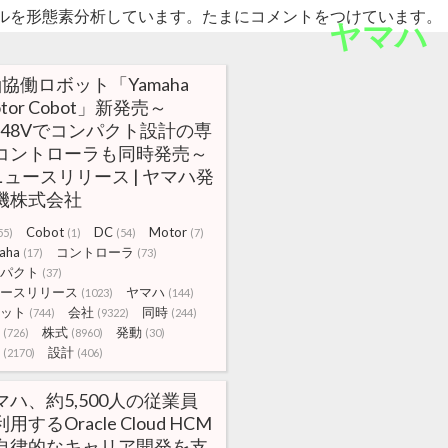
ルを形態素分析しています。たまにコメントをつけています。
ヤマハ
軸協働ロボット「Yamaha
tor Cobot」新発売～
C48Vでコンパクト設計の専
コントローラも同時発売～
 ニュースリリース | ヤマハ発
機株式会社
Cobot
DC
Motor
55)
(1)
(54)
(7)
aha
コントローラ
(17)
(73)
パクト
(37)
ースリリース
ヤマハ
(1023)
(144)
ット
会社
同時
(744)
(9322)
(244)
株式
発動
(726)
(8960)
(30)
設計
(2170)
(406)
マハ、約5,500人の従業員
用するOracle Cloud HCM
自律的なキャリア開発を支