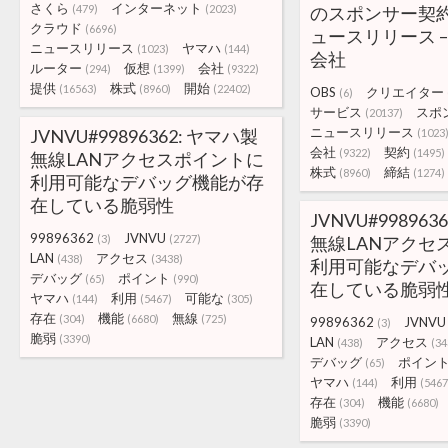
さくら
インターネット
(479)
(2023)
のスポンサー契約
クラウド
(6696)
ュースリリース 
ニュースリリース
ヤマハ
(1023)
(144)
会社
ルーター
仮想
会社
(294)
(1399)
(9322)
提供
株式
開始
(16563)
(8960)
(22402)
OBS
クリエイター
(6)
サービス
スポ
(20137)
ニュースリリース
JVNVU#99896362: ヤマハ製
(1023
会社
契約
(9322)
(1495)
無線LANアクセスポイントに
株式
締結
(8960)
(1274)
利用可能なデバッグ機能が存
在している脆弱性
JVNVU#998963
99896362
JVNVU
(3)
(2727)
無線LANアクセ
LAN
アクセス
(438)
(3438)
利用可能なデバ
デバッグ
ポイント
(65)
(990)
在している脆弱
ヤマハ
利用
可能な
(144)
(5467)
(305)
存在
機能
無線
(304)
(6680)
(725)
99896362
JVNVU
(3)
脆弱
(3390)
LAN
アクセス
(438)
(34
デバッグ
ポイン
(65)
ヤマハ
利用
(144)
(5467
存在
機能
(304)
(6680)
脆弱
(3390)