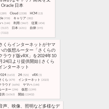
| Oracle 日本
Cloud
HCM
(289)
(2338)
(13)
le
キャリア
(958)
(382)
ハ
利用
従業
(144)
(5467)
(454)
日本
自律
(5137)
(6311)
(195)
(7222)
さくらインターネットがヤマ
ハの仮想ルーター「さくらの
クラウド版vRX」を2024年10
月24日より提供開始 | さくら
インターネット
2024
24
vRX
(1653)
(521)
(5)
さくら
インターネット
(479)
(2023)
クラウド
ヤマハ
(6696)
(144)
ルーター
仮想
(294)
(1399)
提供
開始
(16563)
(22402)
音声、映像、照明など多様なデ