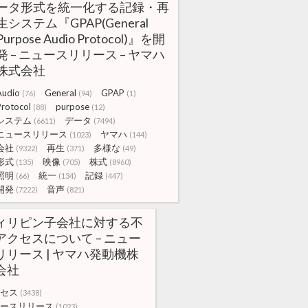
ータ形式を統一化する記録・再
生システム『GPAP(General
Purpose Audio Protocol)』を開
発 – ニュースリリース – ヤマハ
株式会社
Audio
General
GPAP
(76)
(94)
(1)
Protocol
purpose
(88)
(12)
システム
データ
(6611)
(7494)
ニュースリリース
ヤマハ
(1023)
(144)
会社
再生
多様な
(9322)
(371)
(49)
形式
映像
株式
(135)
(705)
(8960)
照明
統一
記録
(66)
(134)
(447)
開発
音声
(7222)
(821)
ィリピン子会社に対する不
アクセスについて – ニュー
リリース | ヤマハ発動機株
会社
セス
(3438)
ースリリース
(1023)