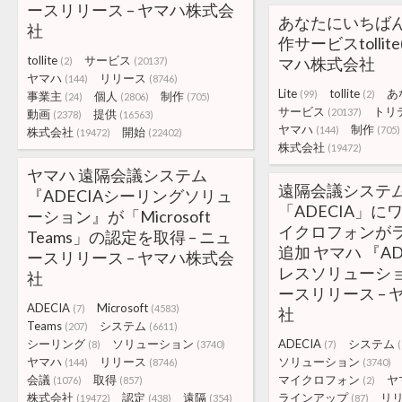
ースリリース – ヤマハ株式会
あなたにいちばんl
社
作サービスtollit
tollite
サービス
マハ株式会社
(2)
(20137)
ヤマハ
リリース
(144)
(8746)
Lite
tollite
あ
(99)
(2)
事業主
個人
制作
(24)
(2806)
(705)
サービス
トリ
(20137)
動画
提供
(2378)
(16563)
ヤマハ
制作
(144)
(705)
株式会社
開始
(19472)
(22402)
株式会社
(19472)
ヤマハ 遠隔会議システム
遠隔会議システ
『ADECIAシーリングソリュ
「ADECIA」に
ーション』が「Microsoft
イクロフォンが
Teams」の認定を取得 – ニュ
追加 ヤマハ 『A
ースリリース – ヤマハ株式会
レスソリューショ
社
ースリリース –
ADECIA
Microsoft
(7)
(4583)
社
Teams
システム
(207)
(6611)
シーリング
ソリューション
ADECIA
システム
(8)
(3740)
(7)
ヤマハ
リリース
ソリューション
(144)
(8746)
(3740)
会議
取得
マイクロフォン
ヤ
(1076)
(857)
(2)
株式会社
認定
遠隔
ラインアップ
リ
(19472)
(438)
(354)
(87)