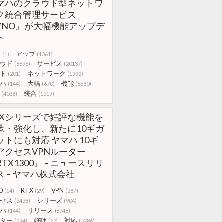
マハのクラウド型ネットワ
ク統合管理サービス
YNO』が大幅機能アップデ
ト
O
アップ
(1)
(1361)
ウド
サービス
(6696)
(20137)
ト
ネットワーク
(201)
(1992)
ハ
大幅
機能
(144)
(670)
(6680)
統合
(4038)
(1519)
TXシリーズで好評な機能を
承・強化し、新たに10ギガ
ットにも対応 ヤマハ 10ギ
アクセスVPNルーター
RTX1300』 – ニュースリリ
ス – ヤマハ株式会社
0
RTX
VPN
(14)
(29)
(287)
セス
シリーズ
(3438)
(904)
ハ
リリース
(144)
(8746)
ター
好評
対応
(294)
(22)
(5286)