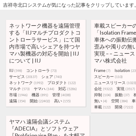
吉祥寺北口システムが気になった記事をクリップしています
ネットワーク機器を遠隔管理
車載スピーカー
する「IIJマルチプロダクトコ
「Isolation Fr
ントローラサービス」にて国
車体への振動伝
内市場で高いシェアを持つヤ
歪みや濁りの無
マハ製機器の対応を開始 | IIJ
実現 – – ニュー
について | IIJ
マハ株式会社
IIJ
コントローラ
Frame
Isolation
(598)
(73)
(7)
(23
サービス
シェア
スピーカー
(20137)
(740)
(110)
ネットワーク
プロダクト
ニュースリリース
(1992)
(122)
(1023
マルチ
ヤマハ
対応
会社
実現
(573)
(144)
(5286)
(9322)
(3517)
市場
機器
管理
抑制
振動
(1946)
(891)
(4038)
(104)
(37)
遠隔
開始
高い
無い
空間
車
(354)
(22402)
(155)
(4)
(384)
車載
開発
(122)
(7222)
ヤマハ 遠隔会議システム
『ADECIA』とソフトウェア
『ProVisionaire Plan』を大幅ア