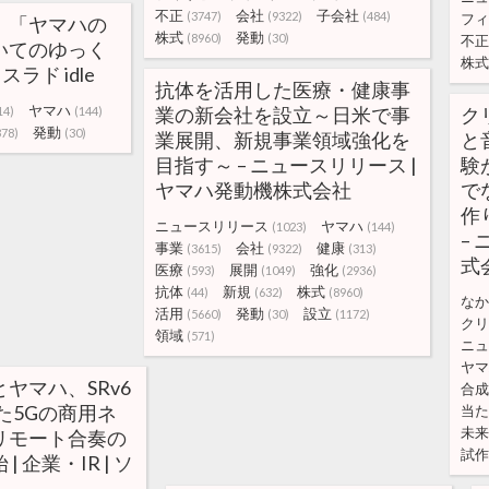
不正
会社
子会社
(3747)
(9322)
(484)
フィ
、「ヤマハの
株式
発動
(8960)
(30)
不正
いてのゆっく
株式
スラド idle
抗体を活用した医療・健康事
ヤマハ
業の新会社を設立～日米で事
ク
14)
(144)
発動
378)
(30)
業展開、新規事業領域強化を
と
目指す～ – ニュースリリース |
験
ヤマハ発動機株式会社
で
作
ニュースリリース
ヤマハ
(1023)
(144)
–
事業
会社
健康
(3615)
(9322)
(313)
式
医療
展開
強化
(593)
(1049)
(2936)
抗体
新規
株式
(44)
(632)
(8960)
なか
活用
発動
設立
(5660)
(30)
(1172)
クリ
領域
(571)
ニュ
ヤマ
ヤマハ、SRv6
合成
た5Gの商用ネ
当た
未来
リモート合奏の
試作
 企業・IR | ソ