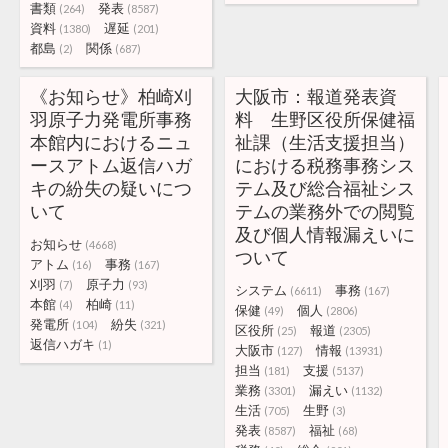
書類
発表
(264)
(8587)
資料
遅延
(1380)
(201)
都島
関係
(2)
(687)
《お知らせ》柏崎刈
大阪市：報道発表資
羽原子力発電所事務
料 生野区役所保健福
本館内におけるニュ
祉課（生活支援担当）
ースアトム返信ハガ
における税務事務シス
キの紛失の疑いにつ
テム及び総合福祉シス
いて
テムの業務外での閲覧
及び個人情報漏えいに
お知らせ
(4668)
ついて
アトム
事務
(16)
(167)
刈羽
原子力
(7)
(93)
システム
事務
(6611)
(167)
本館
柏崎
(4)
(11)
保健
個人
(49)
(2806)
発電所
紛失
(104)
(321)
区役所
報道
(25)
(2305)
返信ハガキ
(1)
大阪市
情報
(127)
(13931)
担当
支援
(181)
(5137)
業務
漏えい
(3301)
(1132)
生活
生野
(705)
(3)
発表
福祉
(8587)
(68)