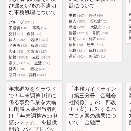
び漏えい後の不適切
延について
T
な事務処理について
事務
保健
(167)
(49)
個人
区役所
(2806)
(25)
グループ
(2980)
報道
大阪市
(2305)
(127)
不適切
事務
(281)
(167)
情報
書類
(13931)
(264)
交付
保健
(92)
(49)
活動
発表
(913)
(8587)
個人
処理
(2806)
(1079)
福祉
紛失
(68)
(321)
区役所
報道
(25)
(2305)
記載
資料
(124)
(1380)
大正
大阪市
(13)
(127)
遅延
阿倍野
(201)
(1)
情報
支援
(13931)
(5137)
漏えい
生活
(1132)
(705)
発表
福祉
(8587)
(68)
窓口
資料
(176)
(1380)
年末調整をクラウド
「事務ガイドライン
で！年末調整申請に
（第三分冊：金融会
係る事務作業を大幅
社関係）」の一部改
に削減 人事担当者向
正（案）に対するパ
け「 年末調整Web申
ブコメ案の結果につ
請システム 」を提供
いて：金融庁
開始 | パイプドビッ