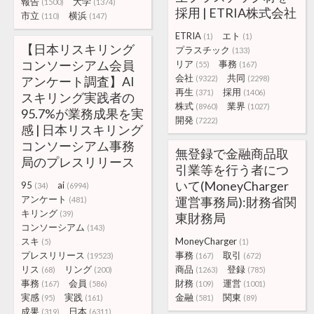
報告
大学
(1500)
(1374)
採用 | ETRIA株式会社
市立
横浜
(110)
(147)
ETRIA
エト
(1)
(1)
【日本リスキリング
プラスチック
(133)
コンソーシアム会員
リア
事務
(55)
(167)
会社
共同
アンケート調査】AI
(9322)
(2298)
再生
採用
(371)
(1406)
スキリング実践者の
株式
業界
(8960)
(1027)
95.7%が業務成果を実
開発
(7222)
感 | 日本リスキリング
コンソーシアム事務
無登録で金融商品取
局のプレスリリース
引業等を行う者につ
いて(MoneyCharger
95
ai
(34)
(6994)
アンケート
運営事務局):財務省関
(481)
キリング
(39)
東財務局
コンソーシアム
(143)
スキ
MoneyCharger
(5)
(1)
プレスリリース
事務
取引
(19523)
(167)
(672)
リス
リング
商品
登録
(68)
(200)
(1263)
(785)
事務
会員
財務
運営
(167)
(586)
(109)
(1001)
実感
実践
金融
関東
(95)
(161)
(581)
(89)
成果
日本
(319)
(6311)