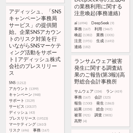
の業務利用に関する
アディッシュ、「SNS
注意喚起(事務連絡)
キャンペーン事務局
ai
DeepSeek
(6994)
(9)
サービス」の提供開
事務
利用
(167)
(5467)
始。企業SNSアカウン
喚起
業務
(1382)
(3301)
トのリスク対策を行
注意
生成
(1951)
(1692)
いながらSNSマーケテ
連絡
(182)
ィング活動をサポー
ト | アディッシュ株式
ランサムウェア被害
会社のプレスリリー
発生に関する調査結
ス
果のご報告(第3報)|高
野総合会計事務所
SNS
(1212)
アカウント
(1399)
サムウェア
ラン
(334)
(419)
キャンペーン
(948)
事務
会計
(167)
(325)
サポート
(3129)
報告
発生
(1500)
(1863)
サービス
(20137)
結果
総合
(2058)
(901)
ディッシュ
(43)
被害
調査
(921)
(5801)
プレスリリース
(19523)
高野
(4)
マーケティング
(2610)
リスク
事務
(696)
(167)