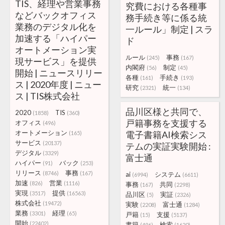
TIS、経理や営業事務
究費における各種事
などバックオフィス
務手続き等に係る統
業務のデジタル化を
一ルール」制定 | スラ
加速する「ハイパー
ド
オートメーション実
ルール
事務
(245)
(167)
現サービス」を提供
内閣府
制定
(56)
(45)
開始 | ニュースリリー
各種
手続き
(161)
(193)
ス | 2020年度 | ニュー
研究
統一
(2321)
(134)
ス | TIS株式会社
品川区様と共同で、
2020
TIS
(1858)
(360)
戸籍事務を支援する
オフィス
(496)
オートメーション
電子書籍AI検索シス
(165)
サービス
(20137)
テムの実証実験開始 :
デジタル
(3329)
富士通
ハイパー
バック
(91)
(253)
リリース
事務
(8746)
(167)
ai
システム
(6994)
(6611)
加速
営業
(826)
(1116)
事務
共同
(167)
(2298)
実現
提供
(3517)
(16563)
品川区
実証
(5)
(2326)
株式会社
(19472)
実験
富士通
(2208)
(1284)
業務
経理
(3301)
(65)
戸籍
支援
(15)
(5137)
開始
(22402)
書籍
検索
(496)
(1620)