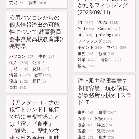
芸能
調査
(33)
(5801)
かたるフィッシング
(2023/09/11)
公用パソコンからの
11
2023
(1664)
(1936)
個人情報流出の可能
Anti
Council
(195)
(694)
性について(教育委員
of
phishing
(3565)
(241)
会事務局高校教育課)/
フィッシング
(1192)
長野県
ポイント
マイナ
(990)
(89)
事務
協議
(167)
(406)
パソコン
事務
(257)
(167)
対策
情報
(4722)
(13931)
個人
公用
(2806)
(8)
緊急
(1069)
可能
委員
(4398)
(242)
情報
教育
(13931)
(573)
洋上風力発電事業で
流出
長野
(1562)
(39)
収賄容疑、現役議員
高校
(142)
が事務所を捜索 | スラ
【アフターコロナの
ド IT
旅行トレンド】旅行
事務
事業
(167)
(3615)
で特に重視すること
収賄
容疑
(4)
(127)
は『宿』『食事』
捜索
洋上
(49)
(25)
『観光』。歴史や文
現役
発電
(44)
(298)
化を巡る旅行に興味
議員
風力
(172)
(73)