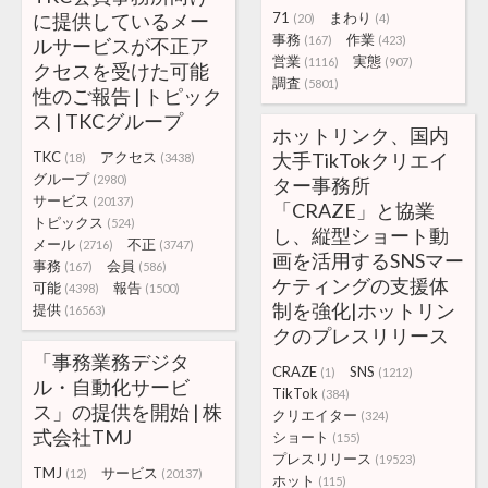
に提供しているメー
71
まわり
(20)
(4)
事務
作業
(167)
(423)
ルサービスが不正ア
営業
実態
(1116)
(907)
クセスを受けた可能
調査
(5801)
性のご報告 | トピック
ス | TKCグループ
ホットリンク、国内
TKC
アクセス
大手TikTokクリエイ
(18)
(3438)
グループ
(2980)
ター事務所
サービス
(20137)
「CRAZE」と協業
トピックス
(524)
し、縦型ショート動
メール
不正
(2716)
(3747)
画を活用するSNSマー
事務
会員
(167)
(586)
ケティングの支援体
可能
報告
(4398)
(1500)
制を強化|ホットリン
提供
(16563)
クのプレスリリース
「事務業務デジタ
CRAZE
SNS
(1)
(1212)
ル・自動化サービ
TikTok
(384)
ス」の提供を開始 | 株
クリエイター
(324)
式会社TMJ
ショート
(155)
プレスリリース
(19523)
TMJ
サービス
(12)
(20137)
ホット
(115)