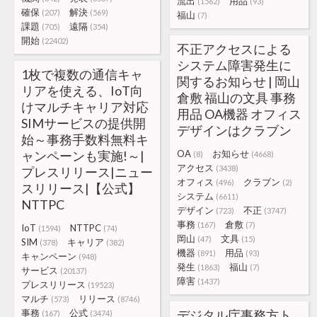
流出
用品
(1562)
(93)
確保
解決
(207)
(569)
福山
(7)
課題
遠隔
(705)
(354)
開始
(22402)
不正アクセスによる
システム障害発生に
1枚で複数の通信キャ
関するお知らせ | 岡山
リアを使える、IoT向
倉敷 福山の文具 事務
けマルチキャリア対応
用品 OA機器 オフィス
SIMサービスの提供開
デザインはクラブン
始～事務手数料無料キ
ャンペーンも実施!～|
OA
お知らせ
(8)
(4668)
アクセス
(3438)
プレスリリース|ニュー
オフィス
クラブン
(496)
(2)
スリリース|【公式】
システム
(6611)
NTTPC
デザイン
不正
(723)
(3747)
事務
倉敷
(167)
(7)
IoT
NTTPC
(1594)
(74)
岡山
文具
(47)
(15)
SIM
キャリア
(378)
(382)
機器
用品
(891)
(93)
キャンペーン
(948)
発生
福山
(1863)
(7)
サービス
(20137)
障害
(1437)
プレスリリース
(19523)
マルチ
リリース
(573)
(8746)
事務
公式
デジタル庁事務方ト
(167)
(3474)