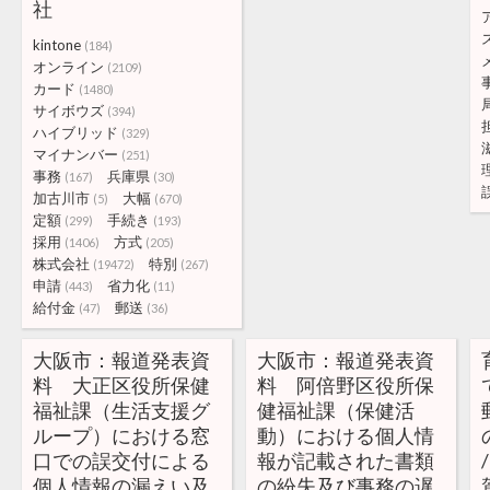
社
kintone
(184)
オンライン
(2109)
カード
(1480)
サイボウズ
(394)
ハイブリッド
(329)
マイナンバー
(251)
事務
兵庫県
(167)
(30)
加古川市
大幅
(5)
(670)
定額
手続き
(299)
(193)
採用
方式
(1406)
(205)
株式会社
特別
(19472)
(267)
申請
省力化
(443)
(11)
給付金
郵送
(47)
(36)
大阪市：報道発表資
大阪市：報道発表資
料 大正区役所保健
料 阿倍野区役所保
福祉課（生活支援グ
健福祉課（保健活
ループ）における窓
動）における個人情
口での誤交付による
報が記載された書類
個人情報の漏えい及
の紛失及び事務の遅