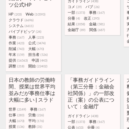
ガイドライン
(438)
ツ公式HP
コメ
パブ
(29)
(26)
一部
事務
(1373)
(167)
HP
Web
(203)
(10593)
分冊
改正
(4)
(295)
クラウド
(6696)
結果
金融
(2058)
(581)
システム
(6611)
金融庁
関係
(89)
(687)
パイプドビッツ
(24)
事務
人事
(167)
(223)
作業
公式
(423)
(3474)
削減
大幅
(743)
(670)
年末
担当者
(159)
(526)
提供
申請
(16563)
(443)
調整
開始
(218)
(22402)
日本の教師の労働時
「事務ガイドライン
間、授業は世界平均
（第三分冊：金融会
並みだが事務仕事は
社関係）」の一部改
大幅に多い | スラド
正（案）の公表につ
いて：金融庁
世界
事務
(2149)
(167)
仕事
労働
(283)
(226)
ガイドライン
(438)
大幅
平均
(670)
(176)
一部
事務
(1373)
(167)
授業
教師
(136)
(31)
公表
分冊
(653)
(4)