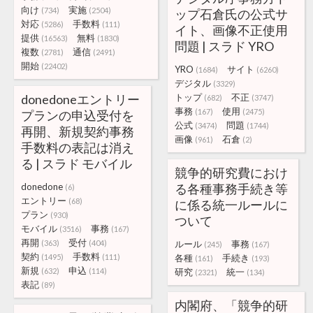
向け
実施
(734)
(2504)
ップ石倉氏の公式サ
対応
手数料
(5286)
(111)
イト、画像不正使用
提供
無料
(16563)
(1830)
問題 | スラド YRO
複数
通信
(2781)
(2491)
開始
(22402)
YRO
サイト
(1684)
(6260)
デジタル
(3329)
donedoneエントリー
トップ
不正
(682)
(3747)
事務
使用
(167)
(2475)
プランの申込受付を
公式
問題
(3474)
(1744)
再開、新規契約事務
画像
石倉
(961)
(2)
手数料の表記は消え
る | スラド モバイル
競争的研究費におけ
donedone
る各種事務手続き等
(6)
エントリー
(68)
に係る統一ルールに
プラン
(930)
ついて
モバイル
事務
(3516)
(167)
再開
受付
(363)
(404)
ルール
事務
(245)
(167)
契約
手数料
(1495)
(111)
各種
手続き
(161)
(193)
新規
申込
(632)
(114)
研究
統一
(2321)
(134)
表記
(89)
内閣府、「競争的研