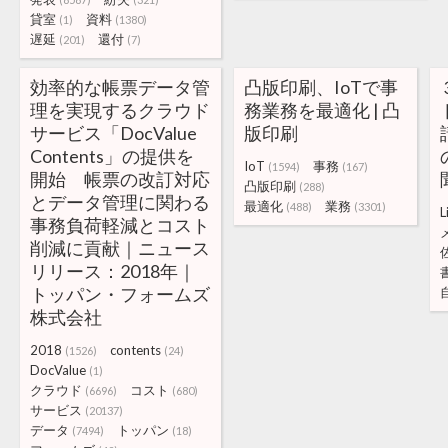
貸室
資料
(1)
(1380)
遅延
還付
(201)
(7)
効率的な帳票データ管
凸版印刷、IoTで事
理を実現するクラウド
務業務を最適化 | 凸
サービス「DocValue
版印刷
Contents」の提供を
IoT
事務
(1594)
(167)
開始 帳票の改訂対応
凸版印刷
(288)
とデータ管理に関わる
最適化
業務
(488)
(3301)
L
事務負荷軽減とコスト
削減に貢献｜ニュース
リリース：2018年｜
トッパン・フォームズ
株式会社
2018
contents
(1526)
(24)
DocValue
(1)
クラウド
コスト
(6696)
(680)
サービス
(20137)
データ
トッパン
(7494)
(18)