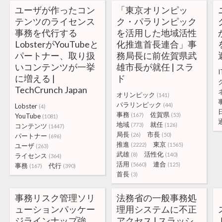
ユーザが作ったコン
「東京オリンピッ
テンツのライセンス
ク・パラリンピック
事務を代行する
を活用した地域活性
LobsterがYouTubeと
化推進首長連合」事
パートナー、取り扱
務局長に前佐賀県武
いコンテンツが一挙
雄市長が就任 | スラ
I
に増える |
ド
TechCrunch Japan
オリンピック
(141)
パラリンピック
(44)
Lobster
(4)
事務
佐賀県
(167)
(53)
YouTube
(1081)
地域
就任
(773)
(126)
コンテンツ
(1447)
局長
市長
(26)
(50)
パートナー
(696)
推進
東京
(2222)
(1565)
ユーザ
(263)
武雄
活性化
(8)
(140)
ライセンス
(364)
活用
連合
(5660)
(125)
事務
代行
(167)
(390)
首長
(3)
事務リスク管理ソリ
法務省の一般事務処
ューションパッケー
理用システムに不正
ジラインナップ強
アクセス | スラッシ