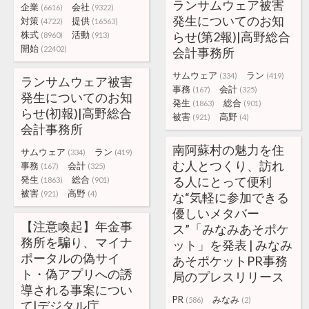
ランサムウェア被害
企業
会社
(6616)
(9322)
発生についてのお知
対策
提供
(4722)
(16563)
株式
活動
らせ(第2報)|高野総合
(8960)
(913)
開始
(22402)
会計事務所
サムウェア
ラン
(334)
(419)
ランサムウェア被害
事務
会計
(167)
(325)
発生についてのお知
発生
総合
(1863)
(901)
らせ(初報)|高野総合
被害
高野
(921)
(4)
会計事務所
南阿蘇村の魅力を住
サムウェア
ラン
(334)
(419)
む人とつくり、訪れ
事務
会計
(167)
(325)
発生
総合
る人にとって便利
(1863)
(901)
被害
高野
(921)
(4)
な“気軽に参加できる
優しいメタバー
【注意喚起】年金事
ス”「みなみあそポケ
務所を騙り、マイナ
ット」を発表 | みなみ
ポータルの偽サイ
あそポケットPR事務
ト・偽アプリへの誘
局のプレスリリース
導される事案につい
PR
みなみ
(586)
(2)
て|デジタル庁