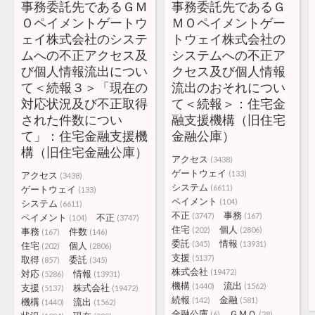
事務委託先であるＧＭ
事務委託先であるＧ
Ｏペイメントゲートウ
ＭＯペイメントゲー
ェイ株式会社のシステ
トウェイ株式会社の
ムへの不正アクセス及
システムへの不正ア
び個人情報流出につい
クセス及び個人情報
て＜続報３＞「現在の
流出のおそれについ
対応状況及び不正取得
て＜続報＞：住宅金
された件数につい
融支援機構（旧住宅
て」：住宅金融支援機
金融公庫）
構（旧住宅金融公庫）
アクセス
(3438)
ゲートウェイ
(133)
アクセス
(3438)
システム
(6611)
ゲートウェイ
(133)
ペイメント
(104)
システム
(6611)
不正
事務
(3747)
(167)
ペイメント
不正
(104)
(3747)
住宅
個人
(202)
(2806)
事務
件数
(167)
(146)
委託
情報
(345)
(13931)
住宅
個人
(202)
(2806)
支援
(5137)
取得
委託
(857)
(345)
株式会社
(19472)
対応
情報
(5286)
(13931)
機構
流出
(1440)
(1562)
支援
株式会社
(5137)
(19472)
続報
金融
(142)
(581)
機構
流出
(1440)
(1562)
金融公庫
ＧＭＯ
(6)
(28)