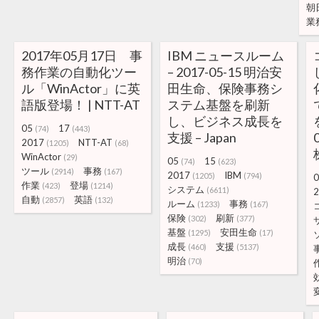
朝
業
2017年05月17日 事
IBM ニュースルーム
務作業の自動化ツー
– 2017-05-15 明治安
ル「WinActor」に英
田生命、保険事務シ
語版登場！ | NTT-AT
ステム基盤を刷新
し、ビジネス成長を
05
17
(74)
(443)
支援 – Japan
2017
NTT-AT
(1205)
(68)
WinActor
(29)
05
15
(74)
(623)
ツール
事務
(2914)
(167)
2017
IBM
(1205)
(794)
0
作業
登場
(423)
(1214)
システム
(6611)
2
自動
英語
(2857)
(132)
ルーム
事務
(1233)
(167)
保険
刷新
(302)
(377)
基盤
安田生命
(1295)
(17)
成長
支援
(460)
(5137)
明治
(70)