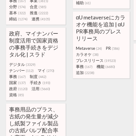
事務
事業
(167)
(3615)
補助
(61)
分野
合意
(574)
(585)
基本
推進
(322)
(2222)
αU metaverseにカラ
締結
連携
(1274)
(4105)
オケ機能を追加 | αU
PR事務局のプレス
政府、マイナンバー
リリース
制度活用で国家資格
の事務手続きをデジ
Metaverse
PR
(24)
(586)
タル化 | スラド
カラオケ
(38)
プレスリリース
(19523)
デジタル
(3329)
事務
機能
(167)
(6680)
ナンバー
マイ
(112)
(270)
追加
(2238)
事務
制度
(167)
(442)
国家
手続き
(137)
(193)
政府
活用
(1120)
(5660)
資格
(85)
事務用品のプラス、
古紙の発生量が減少
し紙製ファイル製品
の古紙パルプ配合率