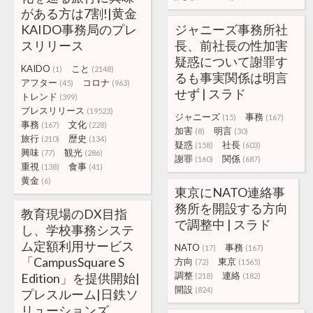
がある方は7割!|黄金
KAIDO事務局のプレ
ジャニーズ事務所社
スリリース
長、前社長の性加害
疑惑について謝罪す
KAIDO
こと
(1)
(2148)
るも事実関係は明言
アフター
コロナ
(45)
(963)
せず | スラド
トレンド
(399)
プレスリリース
(19523)
ジャニーズ
事務
(15)
(167)
事務
文化
(167)
(228)
加害
明言
(8)
(30)
旅行
歴史
(210)
(134)
疑惑
社長
(158)
(603)
興味
観光
(77)
(286)
謝罪
関係
(160)
(687)
重視
食事
(138)
(41)
黄金
(6)
東京にNATO連絡事
務所を開設する方向
教育現場のDX目指
で調整中 | スラド
し、学校事務システ
ム定額利用サービス
NATO
事務
(17)
(167)
「CampusSquare S
方向
東京
(72)
(1565)
調整
連絡
Edition」を提供開始|
(218)
(182)
開設
(824)
プレスルーム|日鉄ソ
リューションズ