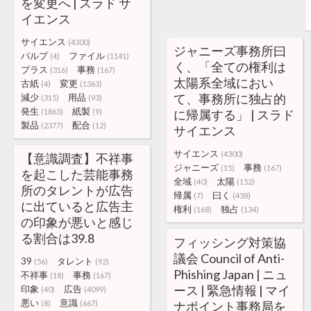
を変更へ | スラド サ
イエンス
サイエンス
(4300)
ジャニーズ事務所曰
パルプ
ファイル
(4)
(1141)
く、「全ての権利は
プラス
事務
(316)
(167)
太陽系全域におい
古紙
変更
(4)
(1363)
て、事務所に独占的
減少
用品
(315)
(93)
発生
紙製
(1863)
(9)
に帰属する」 | スラド
製品
配合
(2377)
(12)
サイエンス
サイエンス
(4300)
【意識調査】不祥事
ジャニーズ
事務
(15)
(167)
を起こした芸能事務
全域
太陽
(40)
(152)
所のタレントが広告
帰属
曰く
(7)
(438)
に出ていると広告主
権利
独占
(168)
(134)
の印象が悪いと感じ
る割合は39.8
フィッシング対策協
議会 Council of Anti-
39
タレント
(56)
(92)
Phishing Japan | ニュ
不祥事
事務
(18)
(167)
ース | 緊急情報 | マイ
印象
広告
(40)
(4099)
悪い
意識
(8)
(667)
ナポイント事務局を