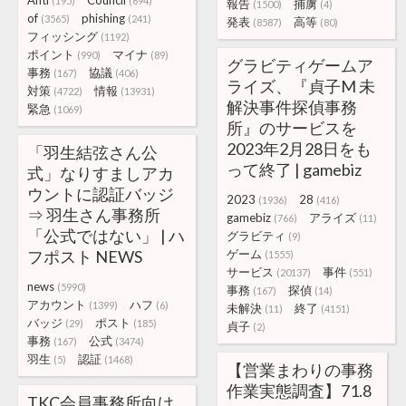
Anti
Council
(195)
(694)
報告
捕虜
(1500)
(4)
of
phishing
(3565)
(241)
発表
高等
(8587)
(80)
フィッシング
(1192)
ポイント
マイナ
(990)
(89)
グラビティゲームア
事務
協議
(167)
(406)
ライズ、『貞子M 未
対策
情報
(4722)
(13931)
解決事件探偵事務
緊急
(1069)
所』のサービスを
2023年2月28日をも
「羽生結弦さん公
って終了 | gamebiz
式」なりすましアカ
ウントに認証バッジ
2023
28
(1936)
(416)
⇒ 羽生さん事務所
gamebiz
アライズ
(766)
(11)
「公式ではない」 | ハ
グラビティ
(9)
フポスト NEWS
ゲーム
(1555)
サービス
事件
(20137)
(551)
news
(5990)
事務
探偵
(167)
(14)
アカウント
ハフ
(1399)
(6)
未解決
終了
(11)
(4151)
バッジ
ポスト
(29)
(185)
貞子
(2)
事務
公式
(167)
(3474)
羽生
認証
(5)
(1468)
【営業まわりの事務
作業実態調査】71.8
TKC会員事務所向け