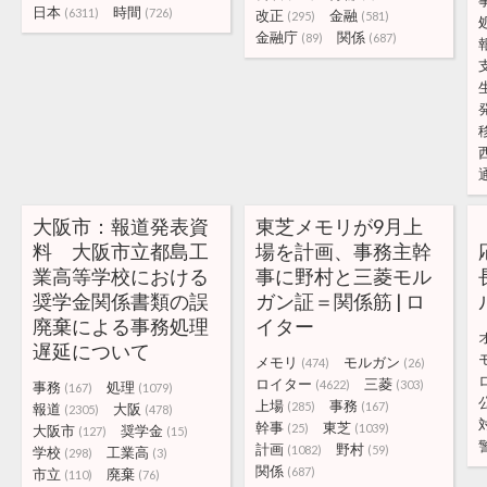
日本
時間
(6311)
(726)
改正
金融
(295)
(581)
金融庁
関係
(89)
(687)
大阪市：報道発表資
東芝メモリが9月上
料 大阪市立都島工
場を計画、事務主幹
業高等学校における
事に野村と三菱モル
奨学金関係書類の誤
ガン証＝関係筋 | ロ
廃棄による事務処理
イター
遅延について
メモリ
モルガン
(474)
(26)
ロイター
三菱
(4622)
(303)
事務
処理
(167)
(1079)
上場
事務
(285)
(167)
報道
大阪
(2305)
(478)
幹事
東芝
(25)
(1039)
大阪市
奨学金
(127)
(15)
計画
野村
(1082)
(59)
学校
工業高
(298)
(3)
関係
(687)
市立
廃棄
(110)
(76)