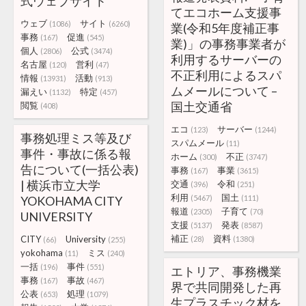
式ウェブサイト
てエコホーム支援事
ウェブ
サイト
(1086)
(6260)
業(令和5年度補正事
事務
促進
(167)
(545)
業)」の事務事業者が
個人
公式
(2806)
(3474)
利用するサーバーの
名古屋
営利
(120)
(47)
不正利用によるスパ
情報
活動
(13931)
(913)
ムメールについて –
漏えい
特定
(1132)
(457)
国土交通省
閲覧
(408)
エコ
サーバー
(123)
(1244)
事務処理ミス等及び
スパムメール
(11)
事件・事故に係る報
ホーム
不正
(300)
(3747)
告について(一括公表)
事務
事業
(167)
(3615)
| 横浜市立大学
交通
令和
(396)
(251)
利用
国土
YOKOHAMA CITY
(5467)
(111)
報道
子育て
(2305)
(70)
UNIVERSITY
支援
発表
(5137)
(8587)
補正
資料
CITY
University
(28)
(1380)
(66)
(255)
yokohama
ミス
(11)
(240)
一括
事件
(196)
(551)
エトリア、事務機業
事務
事故
(167)
(467)
界で共同開発した再
公表
処理
(653)
(1079)
生プラスチック材を