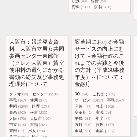
税務
総合
(40)
(901)
資料
閲覧
(1380)
(408)
大阪市：報道発表資
変革期における金融
料 大阪市立男女共同
サービスの向上にむ
参画センター東部館
けて～金融行政のこ
（クレオ大阪東）貸室
れまでの実践と今後
使用料の還付にかかる
の方針（平成30事務
書類の紛失及び事務処
年度）～について：
理遅延について
金融庁
クレオ
センター
30
これまで
(22)
(2135)
(994)
(58)
事務
使用
サービス
事務
(167)
(2475)
(20137)
(167)
共同
処理
今後
向上
(2298)
(1079)
(477)
(1602)
参画
報道
変革期
実践
(203)
(2305)
(2)
(161)
大阪
大阪市
平成
年度
(478)
(127)
(211)
(64)
市立
書類
方針
行政
(110)
(264)
(505)
(1177)
東部
男女
金融
金融庁
(21)
(126)
(581)
(89)
発表
紛失
(8587)
(321)