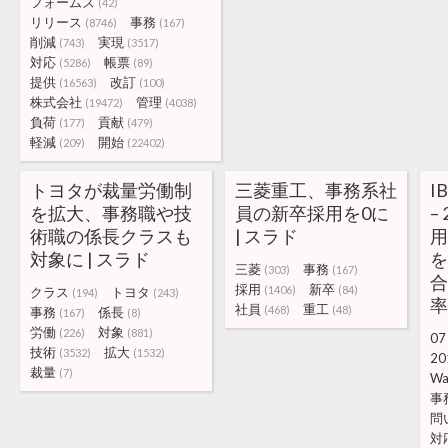
フォームズ
(42)
リリース
事務
(8746)
(167)
削減
実現
(743)
(3517)
対応
帳票
(5286)
(89)
提供
改訂
(16563)
(100)
株式会社
管理
(19472)
(4038)
負荷
貢献
(177)
(479)
軽減
開始
(209)
(22402)
トヨタが裁量労働制
三菱重工、事務系社
I
を拡大、事務職や技
員の新卒採用を0に
–
術職の係長クラスも
| スラド
用
対象に | スラド
三菱
事務
(303)
(167)
採用
新卒
(1406)
(84)
クラス
トヨタ
(194)
(243)
率
社員
重工
(468)
(48)
事務
係長
(167)
(8)
労働
対象
(226)
(881)
07
技術
拡大
(3532)
(1532)
20
裁量
(7)
Wa
事
問
対