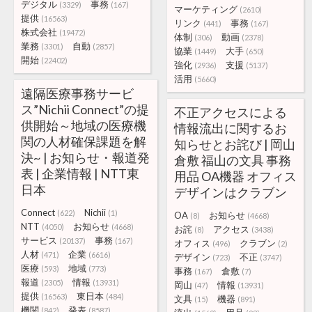
デジタル
事務
(3329)
(167)
マーケティング
(2610)
提供
(16563)
リンク
事務
(441)
(167)
株式会社
(19472)
体制
動画
(306)
(2378)
業務
自動
(3301)
(2857)
協業
大手
(1449)
(650)
開始
(22402)
強化
支援
(2936)
(5137)
活用
(5660)
遠隔医療事務サービ
ス”Nichii Connect”の提
不正アクセスによる
供開始～地域の医療機
情報流出に関するお
関の人材確保課題を解
知らせとお詫び | 岡山
決~ | お知らせ・報道発
倉敷 福山の文具 事務
表 | 企業情報 | NTT東
用品 OA機器 オフィス
日本
デザインはクラブン
Connect
Nichii
(622)
(1)
OA
お知らせ
(8)
(4668)
NTT
お知らせ
(4050)
(4668)
お詫
アクセス
(8)
(3438)
サービス
事務
(20137)
(167)
オフィス
クラブン
(496)
(2)
人材
企業
(471)
(6616)
デザイン
不正
(723)
(3747)
医療
地域
(593)
(773)
事務
倉敷
(167)
(7)
報道
情報
(2305)
(13931)
岡山
情報
(47)
(13931)
提供
東日本
(16563)
(484)
文具
機器
(15)
(891)
機関
発表
(842)
(8587)