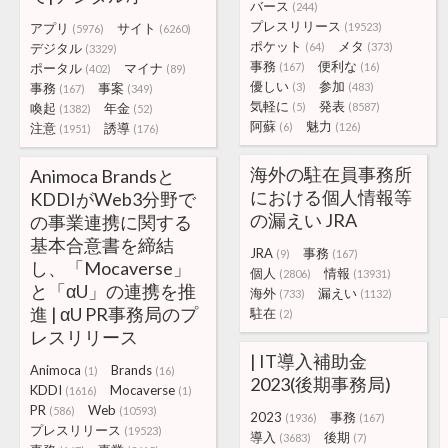
バース
(244)
プレスリリース
アプリ
サイト
(19523)
(5976)
(6260)
ポケット
メタ
デジタル
(64)
(373)
(3329)
事務
便利な
ポータル
マイナ
(167)
(16)
(402)
(89)
優しい
参加
事務
事案
(3)
(483)
(167)
(349)
気軽に
発表
喚起
年金
(5)
(8587)
(1382)
(52)
阿蘇
魅力
注意
誘導
(6)
(126)
(1951)
(176)
海外の駐在員事務所
Animoca Brandsと
における個人情報等
KDDIがWeb3分野で
の漏えい JRA
の事業連携に関する
基本合意書を締結
JRA
事務
(9)
(167)
し、「Mocaverse」
個人
情報
(2806)
(13931)
と「αU」の連携を推
海外
漏えい
(733)
(1132)
進 | αU PR事務局のプ
駐在
(2)
レスリリース
| IT導入補助金
Animoca
Brands
(1)
(16)
2023(後期事務局)
KDDI
Mocaverse
(1616)
(1)
PR
Web
(586)
(10593)
2023
事務
(1936)
(167)
プレスリリース
(19523)
導入
後期
(3683)
(7)