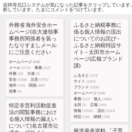
吉祥寺北口システムが気になった記事をクリップしています
析しています。たまにコメントをつけています。
外務省 海外安全ホー
ふるさと納税事務に
ムページ|在大連領事
係る個人情報の流出
事務所関係者を装っ
についてのお詫び –
たなりすましメール
ふるさと納税特設サ
にご注意ください
イト – 太田市ホーム
ページ(広報ブランド
ホームページ
(808)
課)
メール
事務
(2716)
(167)
外務
大連
(23)
(5)
ふるさと
(110)
安全
注意
(1006)
(1951)
サイト
(6260)
海外
関係
(733)
(687)
ブランド
(1003)
領事
(4)
ホームページ
(808)
事務
個人
(167)
(2806)
特定非営利活動促進
太田
広報
(9)
(295)
情報
流出
法の閲覧事務におけ
(13931)
(1562)
特設
納税
(136)
(130)
る個人情報の漏えい
について|名古屋市公
報道発表資料:「子育