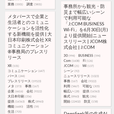
業務
調査
(3301)
(5801)
事務所から観光・防
災まで幅広いシーン
メタバースで企業と
で利用可能な
生活者とのコミュニ
「J:COM BUSINESS
ケーションを活性化
Wi-Fi」を6月30日(月)
する新機能を提供 | 大
より提供開始|ニュー
日本印刷株式会社 XR
スリリース | JCOM株
コミュニケーション
式会社 | J:COM
®事務局のプレスリ
30
BUSINESS
(994)
(594)
リース
Com
Fi
(1608)
(126)
XR
JCOM
Wi
(101)
(21)
(137)
コミュニケーション
シーン
(647)
(92)
バース
ニュースリリース
(244)
(1023)
プレスリリース
事務
会社
(19523)
(167)
(9322)
メタ
事務
利用
可能な
(373)
(167)
(5467)
(305)
企業
会社
幅広い
提供
(6616)
(9322)
(28)
(16563)
大日本印刷
株式
観光
(356)
(8960)
(286)
提供
株式
開始
防災
(16563)
(8960)
(22402)
(158)
機能
活性
(6680)
(59)
生活
(705)
DeepSeek等の生成AI