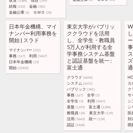
状況
現在
(1084)
(299)
続報
金融
(142)
(581)
金融公庫
ＧＭＯ
(6)
(28)
日本年金機構、マイ
東京大学がパブリッ
W
ナンバー利用事務を
ククラウドを活用
開始 | スラド
し、全学生・教職員
5万人が利用する全
マイナンバー
(251)
学事務システム基盤
ス
事務
利用
(167)
(5467)
と認証基盤を統一 :
ズ
日本年金機構
(23)
富士通
開始
(22402)
クラウド
HO
(6696)
システム
カ
(6611)
パブリック
ク
(341)
事務
全学
サ
(167)
(5)
全学生
利用
シ
(3)
(5467)
基盤
富士通
シ
(1295)
(1284)
教職員
東京大学
医
(34)
(139)
活用
統一
対
(5660)
(134)
認証
開
(1468)