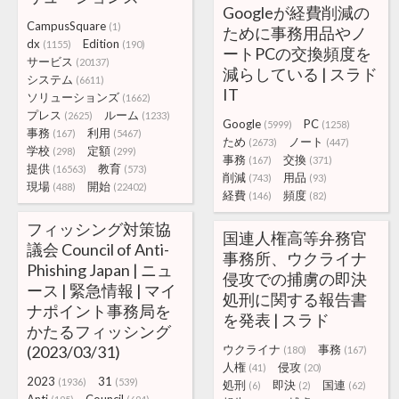
Googleが経費削減の
CampusSquare
(1)
ために事務用品やノ
dx
Edition
(1155)
(190)
ートPCの交換頻度を
サービス
(20137)
減らしている | スラド
システム
(6611)
IT
ソリューションズ
(1662)
プレス
ルーム
(2625)
(1233)
Google
PC
(5999)
(1258)
事務
利用
(167)
(5467)
ため
ノート
(2673)
(447)
学校
定額
(298)
(299)
事務
交換
(167)
(371)
提供
教育
(16563)
(573)
削減
用品
(743)
(93)
現場
開始
(488)
(22402)
経費
頻度
(146)
(82)
フィッシング対策協
国連人権高等弁務官
議会 Council of Anti-
事務所、ウクライナ
Phishing Japan | ニュ
侵攻での捕虜の即決
ース | 緊急情報 | マイ
処刑に関する報告書
ナポイント事務局を
を発表 | スラド
かたるフィッシング
(2023/03/31)
ウクライナ
事務
(180)
(167)
人権
侵攻
(41)
(20)
2023
31
(1936)
(539)
処刑
即決
国連
(6)
(2)
(62)