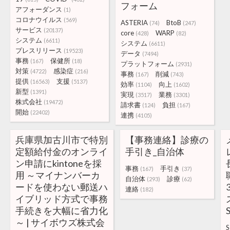
フォーム
アフォーダンス
(1)
コロナウイルス
(569)
ASTERIA
BtoB
(74)
(247)
サービス
(20137)
core
WARP
(428)
(82)
システム
(6611)
システム
(6611)
プレスリリース
(19523)
データ
(7494)
事務
保健所
(167)
(18)
プラットフォーム
(2931)
対策
感染症
(4722)
(216)
事務
削減
(167)
(743)
提供
支援
(16563)
(5137)
効率
向上
(1104)
(1602)
新型
(1391)
実現
業務
(3517)
(3301)
株式会社
(19472)
請求書
負担
(124)
(167)
開始
(22402)
連携
(4105)
兵庫県加古川市で特別
【事務連絡】診療の
定額給付金のオンライ
手引き_自治体
ン申請にkintoneを採
事務
手引き
(167)
(37)
用 ～マイナンバーカ
自治体
診療
(293)
(62)
ードを使わない郵送ハ
連絡
(182)
イブリッド方式で事務
手続きを大幅に省力化
～ | サイボウズ株式会
S