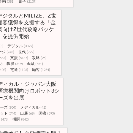
金融
電子
(581)
(2107)
ジタルとMILIZE、Z世
顧客獲得を支援する「金
関向けZ世代攻略パッケ
」を提供開始
デジタル
(8)
(3329)
ージ
世代
(748)
(729)
支援
攻略
563)
(5137)
(25)
獲得
金融
2)
(319)
(581)
電通
顧客
402)
(1126)
(1234)
ディカル・ジャパン大阪
医療機関向けロボット3シ
ーズを出展
ーズ
メディカル
(904)
(42)
ット
出展
医療
(744)
(68)
(593)
機関
(478)
(842)