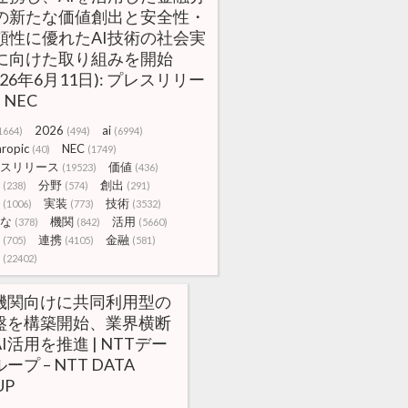
の新たな価値創出と安全性・
頼性に優れたAI技術の社会実
に向けた取り組みを開始
026年6月11日): プレスリリー
| NEC
2026
ai
1664)
(494)
(6994)
ropic
NEC
(40)
(1749)
スリリース
価値
(19523)
(436)
分野
創出
(238)
(574)
(291)
実装
技術
(1006)
(773)
(3532)
な
機関
活用
(378)
(842)
(5660)
連携
金融
(705)
(4105)
(581)
(22402)
機関向けに共同利用型の
基盤を構築開始、業界横断
I活用を推進 | NTTデー
ープ – NTT DATA
UP