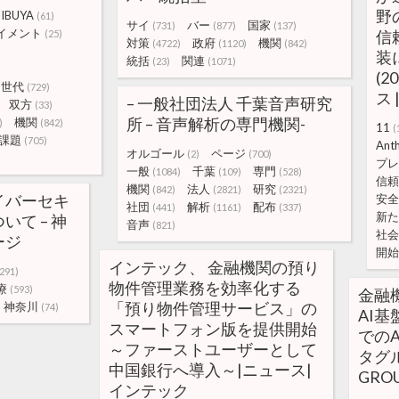
野
HIBUYA
(61)
サイ
バー
国家
(731)
(877)
(137)
イメント
信
(25)
対策
政府
機関
(4722)
(1120)
(842)
装
統括
関連
(23)
(1071)
(2
世代
(729)
ス 
– 一般社団法人 千葉音声研究
双方
(33)
所 – 音声解析の専門機関-
機関
)
(842)
11
(
課題
(705)
Anth
オルゴール
ページ
(2)
(700)
プレ
一般
千葉
専門
(1084)
(109)
(528)
信頼
機関
法人
研究
(842)
(2821)
(2321)
イバーセキ
安全
社団
解析
配布
(441)
(1161)
(337)
新た
て – 神
音声
(821)
社会
ージ
開始
インテック、 金融機関の預り
(291)
物件管理業務を効率化する
療
(593)
金融
「預り物件管理サービス」の
神奈川
(74)
AI
スマートフォン版を提供開始
でのA
～ファーストユーザーとして
タグル
中国銀行へ導入～|ニュース|
GRO
インテック