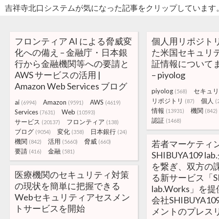
吉祥寺北口システムが気になった記事をクリップしています
フロンティア AI による脅威変
個人用リポジト
化への備え – 金融庁・日本銀
た米国セキュリ
行から金融機関等への要請と
証情報について
AWS サービスの活用 |
– piyolog
Amazon Web Services ブログ
piyolog
セキュリ
(568)
リポジトリ
個人
(87)
(
ai
Amazon
AWS
(6994)
(9591)
(4619)
情報
機関
(13931)
(842)
Services
Web
(7631)
(10593)
認証
(1468)
サービス
フロンティア
(20137)
(138)
ブログ
変化
日本銀行
(9054)
(358)
(24)
機関
活用
脅威
(842)
(5660)
(660)
若者マーケティ
要請
金融
(416)
(581)
SHIBUYA109 l
を繋ぎ、双方の
医療機関のセキュリティ対策
る新サービス「SHI
の現状を簡単に把握できる
lab.Works」を
Webセキュリティアセスメン
会社SHIBUYA1
トサービスを開始
メントのプレス