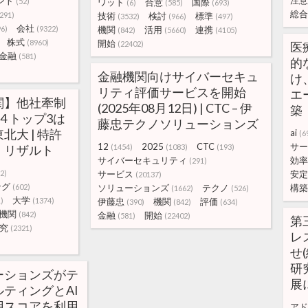
注意
ント
(52)
ワット
合意
国際
(6)
(585)
(693)
総合
(291)
技術
検討
標準
(3532)
(966)
(497)
会社
96)
(9322)
機関
活用
連携
(842)
(5660)
(4105)
株式
(8960)
開始
(22402)
医
金融
(581)
的
金融機関向けサイバーセキュ
け
リティ評価サービスを開始
エ
関】他社牽制
(2025年08月12日) | CTC – 伊
築
4 トップ3は
藤忠テクノソリューションズ
大 | 特許
ai
(6
12
2025
CTC
サー
・リザルト
(1454)
(1083)
(193)
サイバーセキュリティ
効率
(291)
2)
サービス
安定
(20137)
ング
(602)
ソリューションズ
テクノ
構築
(1662)
(526)
大学
)
(1374)
伊藤忠
機関
評価
(390)
(842)
(634)
機関
(842)
金融
開始
(581)
(22402)
第
究
(2321)
レ
せ(
研
ーションズがテ
展
ティングとAI
用スコアを利用
アド