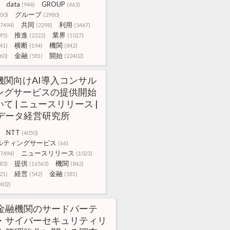
data
GROUP
(944)
(463)
グループ
50)
(2980)
共同
利用
(7494)
(2298)
(5467)
推進
業界
95)
(2222)
(1027)
横断
機関
41)
(194)
(842)
金融
開始
60)
(581)
(22402)
機関向けAI導入コンサル
ングサービスの提供開始
て | ニュースリリース |
Tデータ経営研究所
NTT
(4050)
ルティングサービス
(66)
ニュースリリース
(7494)
(1023)
提供
機関
83)
(16563)
(842)
経営
金融
21)
(542)
(581)
402)
金融機関のサードパーテ
・サイバーセキュリティリ