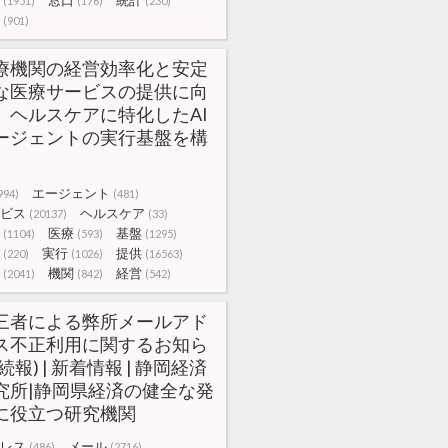
窓口
統計
(1951)
(176)
(230)
(901)
療機関の経営効率化と安定
な医療サービスの提供に向
、ヘルスケアに特化したAI
ージェントの実行基盤を構
エージェント
994)
(481)
ビス
ヘルスケア
(20137)
(33)
医療
基盤
(1104)
(593)
(1295)
実行
提供
(220)
(1026)
(16563)
機関
経営
(2041)
(842)
(542)
三者による弊所メールアド
ス不正利用に関するお知ら
続報) | 新着情報 | 静岡経済
究所|静岡県経済の健全な発
に役立つ研究機関
レス
メール
(486)
(2716)