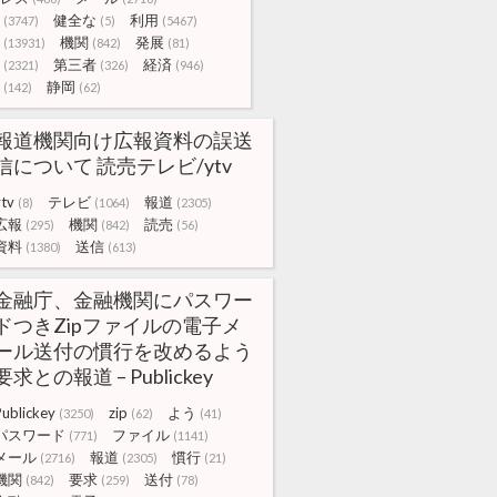
健全な
利用
(3747)
(5)
(5467)
機関
発展
(13931)
(842)
(81)
第三者
経済
(2321)
(326)
(946)
静岡
(142)
(62)
報道機関向け広報資料の誤送
信について 読売テレビ/ytv
ytv
テレビ
報道
(8)
(1064)
(2305)
広報
機関
読売
(295)
(842)
(56)
資料
送信
(1380)
(613)
金融庁、金融機関にパスワー
ドつきZipファイルの電子メ
ール送付の慣行を改めるよう
要求との報道 – Publickey
Publickey
zip
よう
(3250)
(62)
(41)
パスワード
ファイル
(771)
(1141)
メール
報道
慣行
(2716)
(2305)
(21)
機関
要求
送付
(842)
(259)
(78)