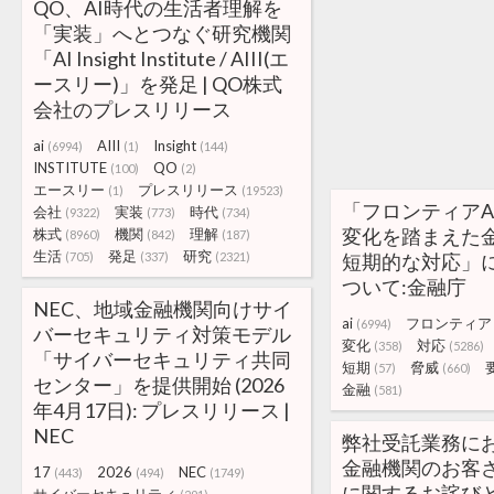
QO、AI時代の生活者理解を
「実装」へとつなぐ研究機関
「AI Insight Institute / AIII(エ
ースリー)」を発足 | QO株式
会社のプレスリリース
ai
AIII
Insight
(6994)
(1)
(144)
INSTITUTE
QO
(100)
(2)
エースリー
プレスリリース
(1)
(19523)
「フロンティアA
会社
実装
時代
(9322)
(773)
(734)
変化を踏まえた
株式
機関
理解
(8960)
(842)
(187)
生活
発足
研究
(705)
(337)
(2321)
短期的な対応」
ついて:金融庁
NEC、地域金融機関向けサイ
ai
フロンティア
(6994)
バーセキュリティ対策モデル
変化
対応
(358)
(5286)
「サイバーセキュリティ共同
短期
脅威
(57)
(660)
センター」を提供開始 (2026
金融
(581)
年4月17日): プレスリリース |
NEC
弊社受託業務に
金融機関のお客
17
2026
NEC
(443)
(494)
(1749)
に関するお詫びと