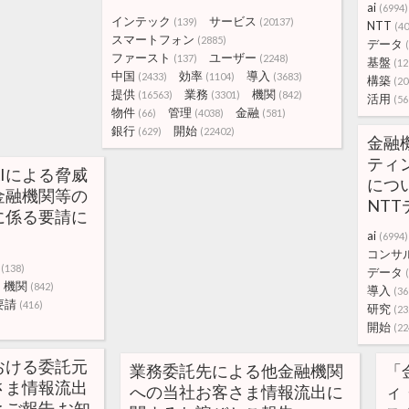
ai
(6994)
インテック
サービス
(139)
(20137)
NTT
(40
スマートフォン
(2885)
データ
ファースト
ユーザー
(137)
(2248)
基盤
(12
中国
効率
導入
(2433)
(1104)
(3683)
構築
(20
提供
業務
機関
(16563)
(3301)
(842)
活用
(56
物件
管理
金融
(66)
(4038)
(581)
銀行
開始
(629)
(22402)
金融
ティ
Iによる脅威
につい
金融機関等の
NT
に係る要請に
ai
(6994)
コンサ
(138)
データ
機関
(842)
導入
(36
要請
(416)
研究
(23
開始
(22
おける委託元
業務委託先による他金融機関
「
さま情報流出
への当社お客さま情報流出に
ィ
ご報告 お知