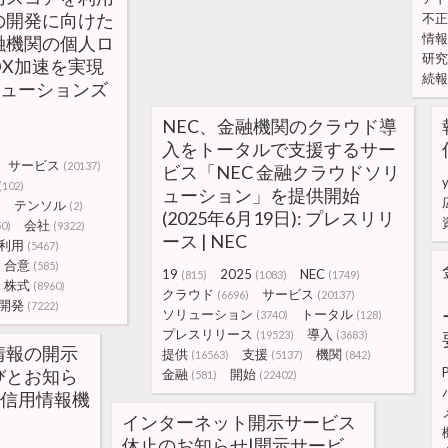
の開発に向けた
不正
情報
融機関の個人ロ
研究
DX加速を実現
続報
ソリューションズ
NEC、金融機関のクラウド導
入をトータルで支援するサー
サービス
(20137)
ビス「NEC 金融クラウドソリ
(102)
ューション」を提供開始
テンソル
)
(2)
(2025年6月19日): プレスリリ
会社
50)
(9322)
ース | NEC
利用
(5467)
合意
(585)
19
2025
NEC
(815)
(1083)
(1749)
株式
(8960)
クラウド
サービス
(6696)
(20137)
開発
(7222)
ソリューション
トータル
(3740)
(128)
プレスリリース
導入
(19523)
(3683)
情報の開示
提供
支援
機関
(16563)
(5137)
(842)
びとお知ら
金融
開始
(581)
(22402)
定信用情報機
インターネット開示サービス
休止のお知らせ|開示サービ