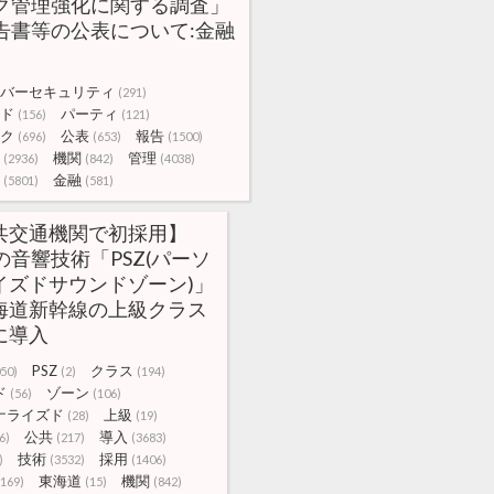
ク管理強化に関する調査」
告書等の公表について:金融
バーセキュリティ
(291)
ド
パーティ
(156)
(121)
ク
公表
報告
(696)
(653)
(1500)
機関
管理
(2936)
(842)
(4038)
金融
(5801)
(581)
共交通機関で初採用】
の音響技術「PSZ(パーソ
イズドサウンドゾーン)」
海道新幹線の上級クラス
に導入
PSZ
クラス
50)
(2)
(194)
ド
ゾーン
(56)
(106)
ナライズド
上級
(28)
(19)
公共
導入
6)
(217)
(3683)
技術
採用
)
(3532)
(1406)
東海道
機関
(169)
(15)
(842)