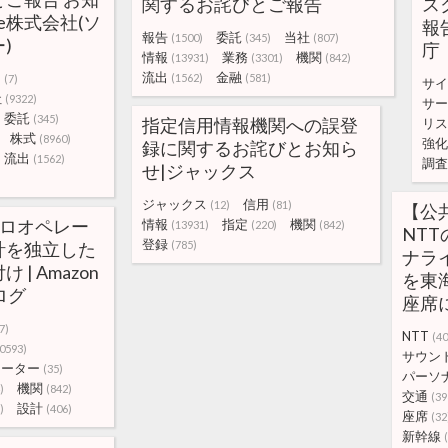
関するお詫びとご報告
ス
ture株式会社(ソ
報
報告
委託
当社
(1500)
(345)
(807)
)
庁
情報
業務
機関
(13931)
(3301)
(842)
流出
金融
オ
(1562)
(581)
(7)
サイ
社
(9322)
サー
委託
(345)
指定信用情報機関への誤登
リス
株式
(8960)
強化
録に関するお詫びとお知ら
流出
(1562)
調査
せ|ジャックス
ジャックス
信用
(12)
(81)
【公
 のゼロオペレー
情報
指定
機関
(13931)
(220)
(842)
NTT
登録
計を独立した
(785)
ナラ
| Amazon
を東
ブログ
座席
7)
NTT
(40
0593)
サウン
レーター
(35)
パーソ
機関
)
(842)
交通
(39
設計
)
(406)
座席
(32
新幹線