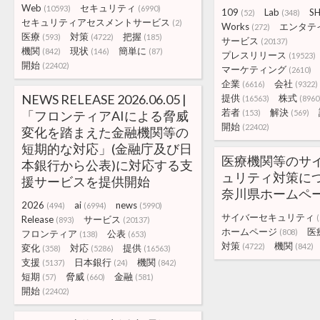
Web
セキュリティ
(10593)
(6990)
109
Lab
S
(52)
(348)
セキュリティアセスメントサービス
(2)
Works
エンタテ
(272)
医療
対策
把握
(593)
(4722)
(185)
サービス
(20137)
機関
現状
簡単に
(842)
(146)
(87)
プレスリリース
(19523)
開始
(22402)
マーケティング
(2610)
企業
会社
(6616)
(9322)
NEWS RELEASE 2026.06.05 |
提供
株式
(16563)
(8960
若者
解決
「フロンティアAIによる脅威
(153)
(569)
開始
(22402)
変化を踏まえた金融機関等の
短期的な対応」(金融庁及び日
医療機関等のサ
本銀行から公表)に対応する支
ュリティ対策につい
援サービスを提供開始
奈川県ホームペ
2026
ai
news
(494)
(6994)
(5990)
サイバーセキュリティ
Release
サービス
(893)
(20137)
ホームページ
医
(808)
フロンティア
公表
(138)
(653)
対策
機関
(4722)
(842)
変化
対応
提供
(358)
(5286)
(16563)
支援
日本銀行
機関
(5137)
(24)
(842)
短期
脅威
金融
(57)
(660)
(581)
開始
(22402)