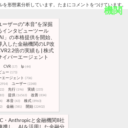
ルを形態素分析しています。たまにコメントをつけています。
機関
ユーザーの“本音”を深掘
るインタビューツール
1AI」の本格提供を開始、
導入した金融機関のLP改
VR2.2倍の実績も | 株式
サイバーエージェント
CVR
lp
(17)
(44)
ビュー
(173)
ーエージェント
(706)
ユーザー
(2914)
(2248)
先行
実績
22)
(196)
(235)
提供
改善
83)
(16563)
(834)
本音
株式
4)
(43)
(8960)
金融
開始
2)
(581)
(22402)
C・Anthropicと金融機関8社
連携し、AIを活用した金融分