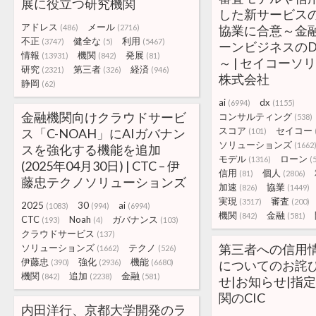
展に役立つ研究機関
した新サービス
アドレス
メール
(486)
(2716)
協業に合意～金
不正
健全な
利用
(3747)
(5)
(5467)
ーンビジネスの
情報
機関
発展
(13931)
(842)
(81)
～ | セイコー
研究
第三者
経済
(2321)
(326)
(946)
株式会社
静岡
(62)
ai
dx
(6994)
(1155)
金融機関向けクラウドサービ
コンサルティング
(538)
スコア
セイコー
ス「C-NOAH」にAIガバナン
(101)
ソリューションズ
(1662
スを強化する機能を追加
モデル
ローン
(1316)
(
(2025年04月30日) | CTC – 伊
信用
個人
(81)
(2806)
藤忠テクノソリューションズ
加速
協業
(826)
(1449)
実現
審査
(3517)
(200)
2025
30
ai
(1083)
(994)
(6994)
機関
金融
(842)
(581)
CTC
Noah
ガバナンス
(193)
(4)
(103)
クラウドサービス
(137)
第三者への信用
ソリューションズ
テクノ
(1662)
(526)
伊藤忠
強化
機能
(390)
(2936)
(6680)
についてのお詫
機関
追加
金融
(842)
(2238)
(581)
せ|お知らせ|指
関のCIC
内田洋行、京都大学開発のラ