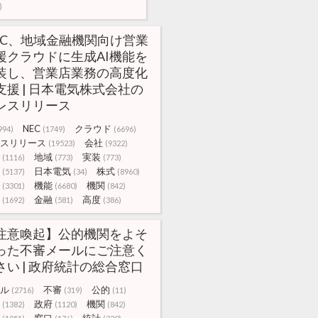
)
EC、地域金融機関向け営業
援クラウドに生成AI機能を
装し、営業店業務の高度化
支援 | 日本電気株式会社の
レスリリース
NEC
クラウド
994)
(1749)
(6696)
スリリース
会社
(19523)
(9322)
地域
実装
(1116)
(773)
(773)
日本電気
株式
(5137)
(34)
(8960)
機能
機関
(3301)
(6680)
(842)
金融
高度
(1692)
(581)
(386)
注意喚起】公的機関をよそ
った不審メールにご注意く
さい | 政府統計の総合窓口
ル
不審
公的
(2716)
(319)
(11)
政府
機関
(1382)
(1120)
(842)