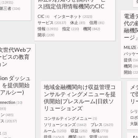
報
(13931)
ス|指定信用情報機関のCIC
第三者
(326)
電通デ
CIC
インターネット
(4)
(2023)
代の
サービス
休止
信用
(20137)
(85)
(81)
情報
指定
機関
(13931)
(220)
(842)
融機
開示
(209)
ージ
MILIZE
型次世代Webフ
パッケ
ービスの教育
提供
(16
ョン
機関
(84
開始
(22
ction ダッシュ
」を提供開始
地域金融機関向け収益管理コ
メ
I (アルシー)
ンサルティングメニューを提
で
供開始|プレスルーム|日鉄ソ
リ
nnection
(10)
リューションズ
593)
シリ
ョン
(485)
ロボ
コンサルティングメニュー
(5)
ビス
(20137)
大阪
ソリューションズ
プレス
(1662)
(2625)
ルーム
収益
地域
(1233)
(282)
(773)
ス
(2)
提供
機関
管理
(16563)
(842)
(4038)