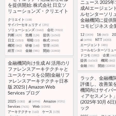
ニュース 2025年
を提供開始: 株式会社 日立ソ
成AIエージェン
リューションズ・クリエイト
ルセンターソリ
金融機関に提供開
クリエイト
(108)
サイバーセキュリティ
(291)
コモビジネス 企
ソリューションズ
会社
(1662)
(9322)
12
16
20
判断
危機
提供
(1454)
(465)
(429)
(124)
(16563)
ai
NTT
日立
明暗
株式
(6994)
(4050)
(1010)
(10)
(8960)
エージェント
機関
研修
管理
(481)
(842)
(148)
(4038)
コールセンターソリュ
経営
金融
開始
(542)
(581)
(22402)
ドコモ
企業
(1882)
(661
提供
機関
(16563)
(842)
金融機関向け生成 AI 活用のリ
金融
開始
(581)
(22402)
ファレンスアーキテクチャと
ユースケースを公開(金融リフ
ラック、金融機
ァレンスアーキテクチャ日本
評価し、改善策
版 2025) | Amazon Web
機関向けサイバ
Services ブログ
ィアセスメント
(2025年10月 6
2025
ai
Amazon
(1083)
(6994)
(9591)
Services
Web
(7631)
(10593)
ック
アーキテクチャ
ケース
(160)
(178)