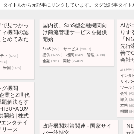
。タイトルから元記事にリンクしています。タグは記事タイト
リで見つかっ
国内初、SaaS型金融機関向
AIが
ティ機関の認
け商流管理サービスを提供
りす
まとめてみた
開始
「N
先行
SaaS
サービス
(558)
(20137)
善でC
提供
機関
管理
(16563)
(842)
(4038)
ティ
(6990)
会社
金融
開始
(581)
(22402)
2806)
米国
(1439)
ai
(6994)
インタ
サイバ
ング機関
ツール
会社
ab.企業とZ世代
(93
導入
(36
課題解決をす
本格
(60
BUYA109
機関
(84
提供開始 | 株式
09エンタテイ
政府機関対策関連 – 国家サイ
NE
リリース
バー統括室
が