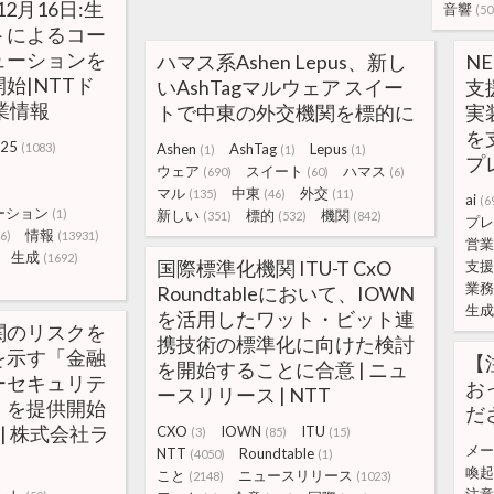
12月16日:生
音響
(50
トによるコー
ューションを
ハマス系Ashen Lepus、新し
N
始|NTTド
いAshTagマルウェア スイー
支
業情報
トで中東の外交機関を標的に
実
を
25
(1083)
Ashen
AshTag
Lepus
(1)
(1)
(1)
プ
ウェア
スイート
ハマス
(690)
(60)
(6)
マル
中東
外交
(135)
(46)
(11)
ai
(6
ーション
(1)
新しい
標的
機関
(351)
(532)
(842)
プレ
情報
6)
(13931)
営業
生成
(1692)
国際標準化機関 ITU-T CxO
支援
業務
Roundtableにおいて、IOWN
生成
を活用したワット・ビット連
関のリスクを
携技術の標準化に向けた検討
を示す「金融
【
を開始することに合意 | ニュ
ーセキュリテ
お
ースリリース | NTT
」を提供開始
だ
日)| 株式会社ラ
CXO
IOWN
ITU
(3)
(85)
(15)
メー
NTT
Roundtable
(4050)
(1)
喚起
こと
ニュースリリース
(2148)
(1023)