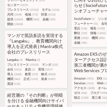
サイバーセキュリティ
(291)
らせ | SocioFu
センター
(2135)
プレスリリース
モデル
(19523)
(1316)
シオフューチャー
共同
地域
対策
(2298)
(773)
(4722)
SocioFuture
ソシ
提供
機関
金融
(1)
(16563)
(842)
(581)
フューチャー
会
開始
(51)
(22402)
受託
報告
(106)
(1500)
弊社
情報
(553)
(13931)
マンガで英語多読を実現する
業務
機関
(3301)
(842)
『Langaku』、教育機関向け
金融
(581)
導入を正式発表 | Mantra株式
会社のプレスリリース
Amazon EKS
ターアクセス設
Langaku
Mantra
(3)
(2)
第三者機関が裏付け 
プレスリリース
マンガ
(19523)
(225)
会社
多読
実現
(9322)
(2)
(3517)
Web Services 
導入
教育
株式
(3683)
(573)
(8960)
Amazon
EKS
機関
正式
発表
(9591)
(16
(842)
(1292)
(8587)
Services
Web
英語
(7631)
(1
(132)
アクセス
オペ
(3438)
ゼロ
ブログ
(446)
(9054
経営層の『その判断』が明暗
独立
第三者
(1018)
(326
を分ける 金融機関向けサイバ
ーセキュリティ危機管理研修