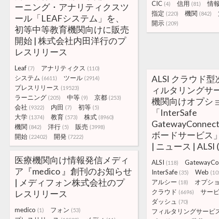
CIC
信用
情
(4)
(81)
ーニング・アナリティクスツ
指定
機関
(220)
(842)
ール「LEAFシステム」を、
開示
(209)
初等中等教育機関向けに販売
開始 | 株式会社内田洋行のプ
レスリリース
Leaf
アナリティクス
(7)
(110)
ALSI クラウド
システム
ツール
(6611)
(2914)
プレスリリース
(19523)
ィルタリングサ
ラーニング
中等
京都
(205)
(9)
(253)
機関向けオプシ
会社
内田
初等
(9322)
(7)
(5)
「InterSafe
大学
教育
株式
(1374)
(573)
(8960)
GatewayConne
機関
洋行
販売
(842)
(5)
(3998)
ボードサービス
開始
開発
(22402)
(7222)
| ニュース | ALS
医療機関向け情報発信メディ
ALSI
GatewayCo
(118)
ア『medico 』創刊のお知らせ
InterSafe
Web
(35)
(10
| メディフォン株式会社のプ
アルシー
オプシ
(18)
クラウド
サー
レスリリース
(6696)
ダッシュ
(70)
medico
フォン
(1)
(53)
フィルタリングサービ