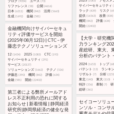
2025
アセスメ
ブログ
ユース
(1083)
(9054)
(73)
サイバーセキュリティ
リファレンス
公開
(58)
(4616)
ラック
リスク
日本
機関
活用
(439)
(6
(6311)
(842)
(5660)
提供
改善
生成
金融
(16563)
(834)
(1692)
(581)
機関
評価
(842)
(634)
開始
(22402)
金融機関向けサイバーセキュ
リティ評価サービスを開始
【大学・研究機
(2025年08月12日) | CTC – 伊
力ランキング202
藤忠テクノソリューションズ
産総研、東大、東北
12
2025
CTC
(1454)
(1083)
(193)
分析のパテント
サイバーセキュリティ
(291)
2024
トップ
サービス
(1653)
(68
(20137)
パテント
ランキ
ソリューションズ
テクノ
(13)
(1662)
(526)
リザルト
分析
伊藤忠
機関
評価
(7)
(2251
(390)
(842)
(634)
東北
東大
金融
開始
(140)
(110)
(581)
(22402)
特許
牽制
研
(556)
(7)
総研
(361)
第三者による弊所メールアド
レス不正利用の恐れに関する
セイコーソリュ
お知らせ | 新着情報 | 静岡経済
ンソル・コンサル
研究所|静岡県経済の健全な発
審査モデルや信