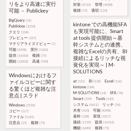
リをより高速に実行
対策
管理
(4722)
(4038)
可能 － Publickey
複雑
適切
(75)
(120)
BigQuery
(31)
kintone での高機能SFA
Publickey
(3250)
も実現可能に、Smart
クエリ
(104)
at tools 提供開始～基
プレビュー
(337)
マテリアライズドビュー
幹システムとの連携、
(7)
可能
実行
(4398)
(1026)
複雑なExcelの共有、BI
提供
複雑
(16563)
(75)
接続によるリッチな視
開始
高速
(22402)
(900)
覚化を実現～ | M-
SOLUTIONS
Windowsにおけるフ
ァイルコピーに関す
at
BI
Excel
(521)
(138)
(156)
kintone
(184)
る驚くほど複雑な注
M-SOLUTIONS
SFA
(14)
(78)
意点 | スラド
Smart
Tools
(299)
(142)
システム
リッチ
Windows
(6611)
(56)
(3530)
共有
可能
コピー
(920)
(4398)
(117)
基幹
実現
ファイル
(238)
(3517)
(1141)
接続
提供
注意点
複雑
(1130)
(16563)
(25)
(75)
機能
複雑
(6680)
(75)