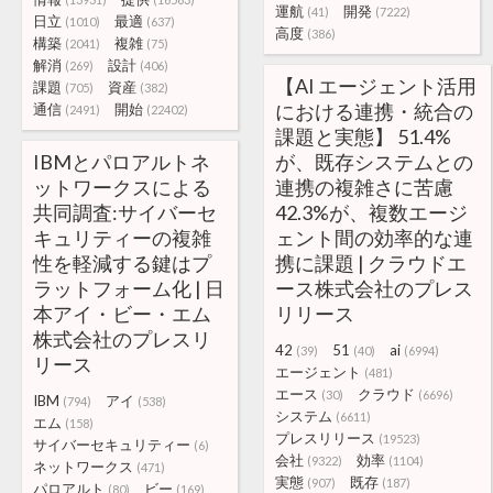
運航
開発
(41)
(7222)
日立
最適
(1010)
(637)
高度
(386)
構築
複雑
(2041)
(75)
解消
設計
(269)
(406)
【AI エージェント活用
課題
資産
(705)
(382)
における連携・統合の
通信
開始
(2491)
(22402)
課題と実態】 51.4%
IBMとパロアルトネ
が、既存システムとの
ットワークスによる
連携の複雑さに苦慮
共同調査:サイバーセ
42.3%が、複数エージ
キュリティーの複雑
ェント間の効率的な連
性を軽減する鍵はプ
携に課題 | クラウドエ
ラットフォーム化 | 日
ース株式会社のプレス
本アイ・ビー・エム
リリース
株式会社のプレスリ
42
51
ai
(39)
(40)
(6994)
リース
エージェント
(481)
エース
クラウド
(30)
(6696)
IBM
アイ
(794)
(538)
システム
(6611)
エム
(158)
プレスリリース
(19523)
サイバーセキュリティー
(6)
会社
効率
(9322)
(1104)
ネットワークス
(471)
実態
既存
(907)
(187)
パロアルト
ビー
(80)
(169)