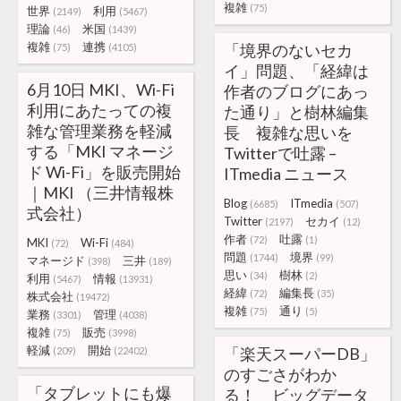
複雑
(75)
世界
利用
(2149)
(5467)
理論
米国
(46)
(1439)
複雑
連携
「境界のないセカ
(75)
(4105)
イ」問題、「経緯は
6月10日 MKI、Wi-Fi
作者のブログにあっ
利用にあたっての複
た通り」と樹林編集
雑な管理業務を軽減
長 複雑な思いを
する「MKI マネージ
Twitterで吐露 –
ド Wi-Fi」を販売開始
ITmedia ニュース
｜MKI （三井情報株
Blog
ITmedia
(6685)
(507)
式会社）
Twitter
セカイ
(2197)
(12)
作者
吐露
(72)
(1)
MKI
Wi-Fi
(72)
(484)
問題
境界
(1744)
(99)
マネージド
三井
(398)
(189)
思い
樹林
(34)
(2)
利用
情報
(5467)
(13931)
経緯
編集長
(72)
(35)
株式会社
(19472)
複雑
通り
(75)
(5)
業務
管理
(3301)
(4038)
複雑
販売
(75)
(3998)
軽減
開始
「楽天スーパーDB」
(209)
(22402)
のすごさがわか
「タブレットにも爆
る！ ビッグデータ