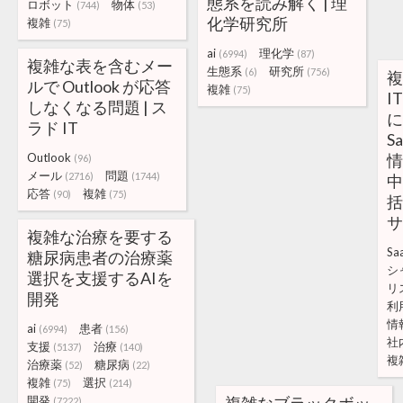
態系を読み解く | 理
ロボット
物体
(744)
(53)
化学研究所
複雑
(75)
ai
理化学
(6994)
(87)
複雑な表を含むメー
生態系
研究所
(6)
(756)
複
ルで Outlook が応答
複雑
(75)
I
しなくなる問題 | ス
に
ラド IT
S
Outlook
情
(96)
メール
問題
(2716)
(1744)
中
応答
複雑
(90)
(75)
括
サ
複雑な治療を要する
Sa
糖尿病患者の治療薬
シ
選択を支援するAIを
リ
開発
利
情
ai
患者
(6994)
(156)
社
支援
治療
(5137)
(140)
複
治療薬
糖尿病
(52)
(22)
複雑
選択
(75)
(214)
開発
(7222)