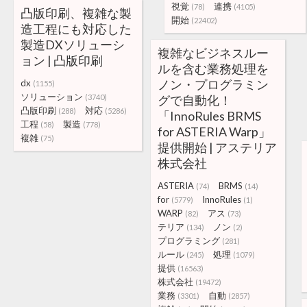
視覚
連携
(78)
(4105)
凸版印刷、複雑な製
開始
(22402)
造工程にも対応した
製造DXソリューシ
複雑なビジネスルー
ョン | 凸版印刷
ルを含む業務処理を
ノン・プログラミン
dx
(1155)
ソリューション
(3740)
グで自動化！
凸版印刷
対応
(288)
(5286)
「InnoRules BRMS
工程
製造
(58)
(778)
for ASTERIA Warp」
複雑
(75)
提供開始 | アステリア
株式会社
ASTERIA
BRMS
(74)
(14)
for
InnoRules
(5779)
(1)
WARP
アス
(82)
(73)
テリア
ノン
(134)
(2)
プログラミング
(281)
ルール
処理
(245)
(1079)
提供
(16563)
株式会社
(19472)
業務
自動
(3301)
(2857)