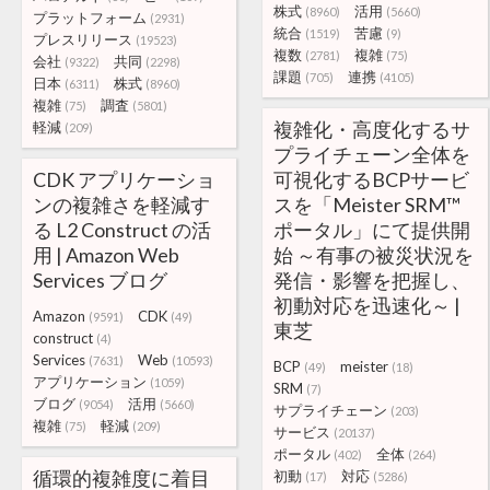
株式
活用
(8960)
(5660)
プラットフォーム
(2931)
統合
苦慮
(1519)
(9)
プレスリリース
(19523)
複数
複雑
(2781)
(75)
会社
共同
(9322)
(2298)
課題
連携
(705)
(4105)
日本
株式
(6311)
(8960)
複雑
調査
(75)
(5801)
複雑化・高度化するサ
軽減
(209)
プライチェーン全体を
CDK アプリケーショ
可視化するBCPサービ
ンの複雑さを軽減す
スを「Meister SRM™
る L2 Construct の活
ポータル」にて提供開
用 | Amazon Web
始 ～有事の被災状況を
Services ブログ
発信・影響を把握し、
初動対応を迅速化～ |
Amazon
CDK
(9591)
(49)
東芝
construct
(4)
Services
Web
(7631)
(10593)
BCP
meister
(49)
(18)
アプリケーション
(1059)
SRM
(7)
ブログ
活用
(9054)
(5660)
サプライチェーン
(203)
複雑
軽減
(75)
(209)
サービス
(20137)
ポータル
全体
(402)
(264)
循環的複雑度に着目
初動
対応
(17)
(5286)