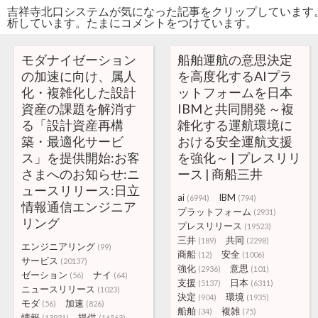
吉祥寺北口システムが気になった記事をクリップしています
析しています。たまにコメントをつけています。
モダナイゼーション
船舶運航の意思決定
の加速に向け、属人
を高度化するAIプラ
化・複雑化した設計
ットフォームを日本
資産の課題を解消す
IBMと共同開発 ～複
る「設計資産再構
雑化する運航環境に
築・最適化サービ
おける安全運航支援
ス」を提供開始:お客
を強化～ | プレスリリ
さまへのお知らせ:ニ
ース | 商船三井
ュースリリース:日立
ai
IBM
(6994)
(794)
情報通信エンジニア
プラットフォーム
(2931)
リング
プレスリリース
(19523)
三井
共同
(189)
(2298)
エンジニアリング
(99)
商船
安全
(12)
(1006)
サービス
(20137)
強化
意思
(2936)
(101)
ゼーション
ナイ
(56)
(64)
支援
日本
(5137)
(6311)
ニュースリリース
(1023)
決定
環境
(904)
(1935)
モダ
加速
(56)
(826)
船舶
複雑
(34)
(75)
情報
提供
(13931)
(16563)