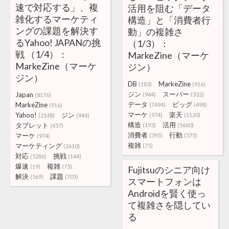
速で対応する」、複
活用を阻む「データ
雑化するマーケティ
構造」と「消費者行
ングの課題を解決す
動」の複雑さ
るYahoo! JAPANの挑
（1/3）：
戦 （1/4）：
MarkeZine（マーケ
MarkeZine（マーケ
ジン）
ジン）
DB
MarkeZine
(183)
(916)
ジン
スーパー
Japan
(944)
(332)
(8176)
データ
ビッグ
MarkeZine
(7494)
(498)
(916)
マーケ
楽天
Yahoo!
ジン
(974)
(1120)
(2148)
(944)
構造
活用
タブレット
(193)
(5660)
(457)
消費者
行動
マーケ
(395)
(575)
(974)
複雑
マーケティング
(75)
(2610)
対応
挑戦
(5286)
(144)
爆速
複雑
(19)
(75)
Fujitsuのシニア向け
解決
課題
(569)
(705)
スマートフォンは
Androidを賢く使っ
て複雑さを隠してい
る