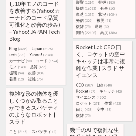
影響
把握
し10年モノのコード
(1214)
(185)
提供
有事
(16563)
(10)
を改善する(Yahoo!カ
東芝
状況
(1039)
(1084)
ーナビのコード品質
発信
被災
(329)
(71)
可視化と改善の歩み)
複雑
迅速
(75)
(30)
– Yahoo! JAPAN Tech
開始
高度
(22402)
(386)
Blog
Rocket Lab CEO 曰
Blog
Japan
(6685)
(8176)
く、ロケットの空中
tech
Yahoo!
(793)
(2148)
キャッチは非常に複
カーナビ
コード
(50)
(1524)
モノ
品質
雑な作業 | スラド サ
(143)
(455)
循環
改善
(94)
(834)
イエンス
着目
複雑
(12)
(75)
CEO
Lab
(287)
(348)
Rocket
キャッチ
(37)
(42)
複雑な形の物体を優
サイエンス
(4300)
しくつかみ取ること
ロケット
作業
(271)
(423)
ができるスパゲティ
曰く
空中
(438)
(38)
のようなロボット |
複雑
(75)
スラド
幾千のAIで複雑な生
こと
スパゲティ
(2148)
(4)