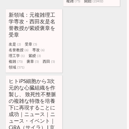
複雑
開始
(75)
(22402)
新領域：元複雑理工
学専攻・西田友是名
誉教授が紫綬褒章を
受章
友是
受章
(2)
(5)
名誉教授
専攻
(6)
(6)
理工学
紫綬
(1)
(3)
複雑
褒章
西田
(75)
(5)
(5)
領域
(571)
ヒトiPS細胞から3次
元的な心臓組織を作
製し、 致死性不整脈
の複雑な特徴を培養
下に再現することに
成功｜ニュース｜ニ
ュース・イベント｜
CiRA（サイラ） | 京