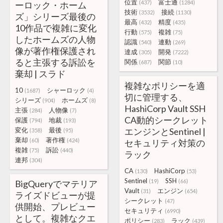
位置
富士通
(437)
(1284)
ーロック・ホーム
技術
接続
(3532)
(1130)
ズ」シリーズ最後の
最高
精度
(432)
(435)
10作品で複雑に変化
行動
複雑
(575)
(75)
したホームズの人物
認識
連動
(540)
(269)
像が著作権保護され
達成
開発
(305)
(7222)
ると主張する訴訟を
関係
関節
(687)
(10)
棄却 | スラド
複雑なポリシーを適
10
シャーロック
(1687)
(4)
切に管理する、
シリーズ
ホームズ
(904)
(8)
HashiCorp Vault SSH
主張
人物像
(284)
(7)
CA動的シークレット
保護
地裁
(794)
(193)
変化
最後
エンジンとSentinel |
(358)
(95)
棄却
著作権
(60)
(424)
セキュリティ対策の
複雑
訴訟
(75)
(440)
ラック
連邦
(304)
CA
HashiCorp
(130)
(53)
Sentinel
SSH
(19)
(66)
BigQueryでマテリア
Vault
エンジン
(31)
(654)
ライズドビューが提
シークレット
(47)
供開始、プレビュー
セキュリティ
(6990)
として。複雑なクエ
ポリシー
ラック
(283)
(439)