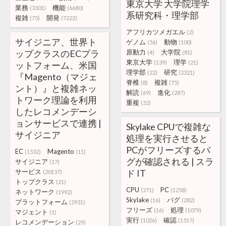
東京大学 大学院理学
業務
機能
(3301)
(6680)
系研究科・理学部
複雑
開発
(75)
(7222)
アフリカツメガエル
(2)
サイジニア、世界ト
ゲノム
動物
(56)
(100)
ップクラスのECプラ
原動力
大学院
(4)
(81)
東京大学
理学
(139)
(21)
ットフォーム、米国
理学部
研究
(22)
(2321)
『Magento（マジェ
脊椎
複雑
(8)
(75)
ント）』と複雑ネッ
解読
進化
(69)
(287)
トワーク理論を利用
重複
(32)
したレコメンデーシ
ョンサービスで連携 |
Skylake CPUで複雑な
サイジニア
処理を実行させると
PCがフリーズするバ
EC
Magento
(1532)
(11)
グが確認される | スラ
サイジニア
(17)
サービス
ド IT
(20137)
トップクラス
(21)
CPU
PC
(271)
(1258)
ネットワーク
(1992)
Skylake
バグ
(16)
(282)
プラットフォーム
(2931)
フリーズ
処理
(16)
(1079)
マジェント
(1)
実行
確認
(1026)
(1517)
レコメンデーション
(29)