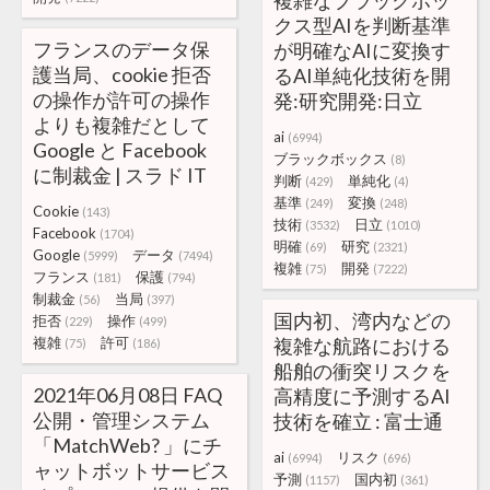
複雑なブラックボッ
クス型AIを判断基準
フランスのデータ保
が明確なAIに変換す
護当局、cookie 拒否
るAI単純化技術を開
の操作が許可の操作
発:研究開発:日立
よりも複雑だとして
ai
(6994)
Google と Facebook
ブラックボックス
(8)
に制裁金 | スラド IT
判断
単純化
(429)
(4)
基準
変換
(249)
(248)
Cookie
(143)
技術
日立
(3532)
(1010)
Facebook
(1704)
明確
研究
(69)
(2321)
Google
データ
(5999)
(7494)
複雑
開発
(75)
(7222)
フランス
保護
(181)
(794)
制裁金
当局
(56)
(397)
国内初、湾内などの
拒否
操作
(229)
(499)
複雑
許可
複雑な航路における
(75)
(186)
船舶の衝突リスクを
2021年06月08日 FAQ
高精度に予測するAI
公開・管理システム
技術を確立 : 富士通
「MatchWeb? 」にチ
ai
リスク
(6994)
(696)
ャットボットサービス
予測
国内初
(1157)
(361)