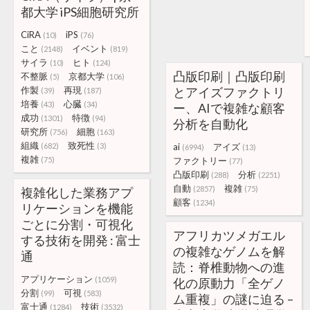
都大学 iPS細胞研究所
CiRA
iPS
(10)
(76)
こと
イベント
(2148)
(819)
サイラ
ヒト
(10)
(124)
凸版印刷｜凸版印刷
不整脈
京都大学
(5)
(106)
作製
再現
とアイズファクトリ
(39)
(187)
培養
心臓
(43)
(34)
ー、AIで複雑な顧客
成功
特徴
(1301)
(94)
分析を自動化
研究所
細胞
(756)
(163)
組織
致死性
(682)
(3)
ai
アイズ
(6994)
(13)
複雑
(75)
ファクトリー
(77)
凸版印刷
分析
(288)
(2251)
自動
複雑
(2857)
(75)
複雑化した業務アプ
顧客
(1234)
リケーションを機能
ごとに分割・可視化
アフリカツメガエル
する技術を開発 : 富士
の複雑なゲノムを解
通
読：脊椎動物への進
アプリケーション
(1059)
化の原動力「全ゲノ
分割
可視
(99)
(583)
ム重複」の謎に迫る –
富士通
技術
(1284)
(3532)