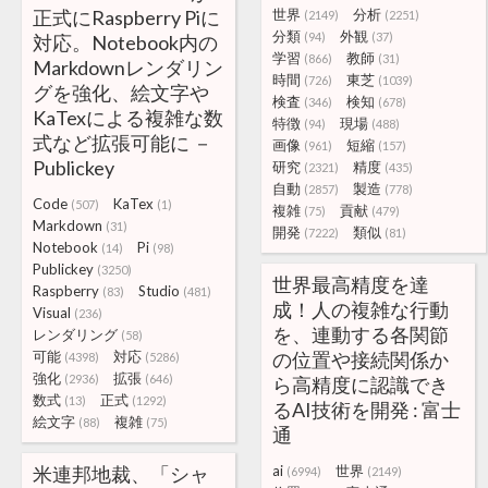
正式にRaspberry Piに
世界
分析
(2149)
(2251)
分類
外観
(94)
(37)
対応。Notebook内の
学習
教師
(866)
(31)
Markdownレンダリン
時間
東芝
(726)
(1039)
グを強化、絵文字や
検査
検知
(346)
(678)
KaTexによる複雑な数
特徴
現場
(94)
(488)
式など拡張可能に －
画像
短縮
(961)
(157)
Publickey
研究
精度
(2321)
(435)
自動
製造
(2857)
(778)
Code
KaTex
(507)
(1)
複雑
貢献
(75)
(479)
Markdown
(31)
開発
類似
(7222)
(81)
Notebook
Pi
(14)
(98)
Publickey
(3250)
世界最高精度を達
Raspberry
Studio
(83)
(481)
成！人の複雑な行動
Visual
(236)
を、連動する各関節
レンダリング
(58)
可能
対応
の位置や接続関係か
(4398)
(5286)
強化
拡張
(2936)
(646)
ら高精度に認識でき
数式
正式
(13)
(1292)
るAI技術を開発 : 富士
絵文字
複雑
(88)
(75)
通
米連邦地裁、「シャ
ai
世界
(6994)
(2149)