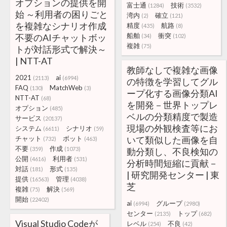
オプションの提供を開
富士通
技術
(1284)
(3532)
始 ～利用者の困りごと
湾内
確立
(2)
(121)
を複雑なシナリオ作成
精度
航路
(435)
(8)
船舶
衝突
不要のAIチャットボッ
(34)
(102)
複雑
(75)
トが対話形式で解決～
| NTT-AT
教師なしで複雑な画像
2021
ai
(2113)
(6994)
の特徴を学習してグル
FAQ
MatchWeb
(130)
(3)
ープ化する画像分類AI
NTT-AT
(68)
を開発－世界トップレ
オプション
(485)
ベルの分類精度で製造
サービス
(20137)
現場の外観検査等にお
システム
シナリオ
(6611)
(59)
チャット
ボット
いて類似した画像を自
(732)
(463)
不要
作成
(359)
(1073)
動分類し、不良検知の
公開
利用者
(4616)
(531)
分析時間短縮に貢献－
対話
形式
(181)
(135)
| 研究開発センター | 東
提供
管理
(16563)
(4038)
芝
複雑
解決
(75)
(569)
開始
(22402)
ai
グループ
(6994)
(2980)
センター
トップ
(2135)
(682)
Visual Studio Codeが
レベル
不良
(254)
(42)