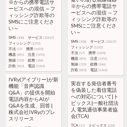
※からの携帯電話サ
※からの携帯電話サ
ービスへの混信 ～フ
ービスへの混信 ～フ
ィッシング詐欺等の
ィッシング詐欺等の
SMSにご注意くださ
SMSにご注意くださ
い～
い～
SMS
サービス
(300)
(20137)
SMS
サービス
(300)
(20137)
フィッシング
(1192)
フィッシング
(1192)
不法
携帯
(17)
(1070)
不法
携帯
(17)
(1070)
機器
注意
(891)
(1951)
機器
注意
(891)
(1951)
無線
総務
(725)
(246)
無線
総務
(725)
(246)
詐欺
電話
(810)
(1363)
詐欺
電話
(810)
(1363)
IVRy(アイブリー)が新
実在する発信者番号
機能「音声認識
を偽装した着信電話
Q&A」の提供を開始
への対応について|ト
電話内容からAIが
ピックス|一般社団法
Q&Aを生成、回答 |
人 電気通信事業者協
株式会社IVRyのプレ
会(TCA)
スリリース
TCA
トピックス
(17)
(524)