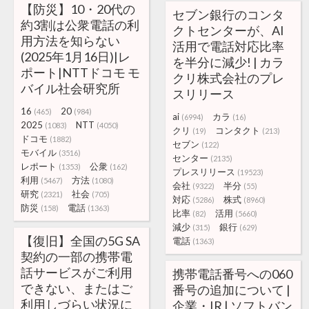
【防災】10・20代の
セブン銀行のコンタ
約3割は公衆電話の利
クトセンターが、AI
用方法を知らない
活用で電話対応比率
(2025年1月16日)|レ
を半分に減少! | カラ
ポート|NTTドコモ モ
クリ株式会社のプレ
バイル社会研究所
スリリース
16
20
(465)
(984)
ai
カラ
(6994)
(16)
2025
NTT
(1083)
(4050)
クリ
コンタクト
(19)
(213)
ドコモ
(1882)
セブン
(122)
モバイル
(3516)
センター
(2135)
レポート
公衆
(1353)
(162)
プレスリリース
(19523)
利用
方法
(5467)
(1080)
会社
半分
(9322)
(55)
研究
社会
(2321)
(705)
対応
株式
(5286)
(8960)
防災
電話
(158)
(1363)
比率
活用
(82)
(5660)
減少
銀行
(315)
(629)
【復旧】全国の5G SA
電話
(1363)
契約の一部の携帯電
話サービスがご利用
携帯電話番号への060
できない、またはご
番号の追加について |
利用しづらい状況に
企業・IR | ソフトバン