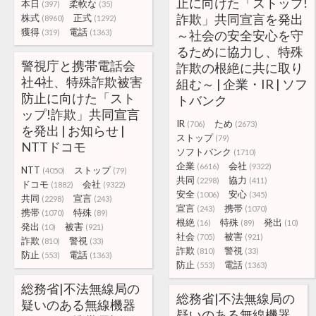
止に向けた「ストップ!
本日
柔軟な
(397)
(35)
詐欺」共同宣言を発出
株式
正式
(8960)
(1292)
獲得
電話
(319)
(1363)
～社会の安全安心を守
るために協力し、特殊
警視庁と携帯電話会
詐欺の根絶に共に取り
社4社、特殊詐欺被害
組む～ | 企業・IR | ソフ
防止に向けた「スト
トバンク
ップ!詐欺」共同宣言
IR
ため
(706)
(2673)
を発出 | お知らせ |
ストップ
(79)
NTTドコモ
ソフトバンク
(1710)
企業
会社
(6616)
(9322)
NTT
ストップ
(4050)
(79)
共同
協力
(2298)
(411)
ドコモ
会社
(1882)
(9322)
安全
安心
(1006)
(345)
共同
宣言
(2298)
(243)
宣言
携帯
(243)
(1070)
携帯
特殊
(1070)
(89)
根絶
特殊
発出
(16)
(89)
(10)
発出
被害
(10)
(921)
社会
被害
(705)
(921)
詐欺
警視
(810)
(33)
詐欺
警視
(810)
(33)
防止
電話
(553)
(1363)
防止
電話
(553)
(1363)
総務省|不法無線局の
総務省|不法無線局の
疑いのある無線機器
疑いのある無線機器