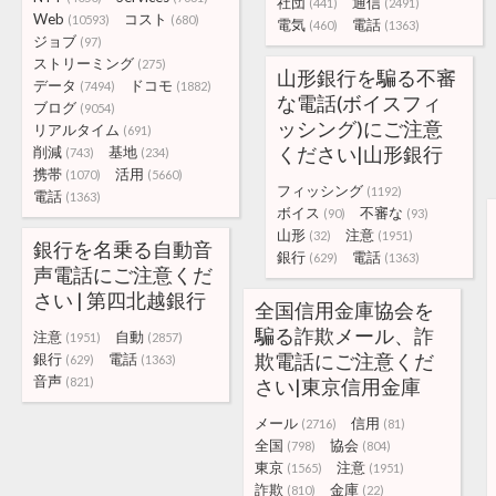
社団
通信
(441)
(2491)
Web
コスト
(10593)
(680)
電気
電話
(460)
(1363)
ジョブ
(97)
ストリーミング
(275)
山形銀行を騙る不審
データ
ドコモ
(7494)
(1882)
な電話(ボイスフィ
ブログ
(9054)
ッシング)にご注意
リアルタイム
(691)
ください|山形銀行
削減
基地
(743)
(234)
携帯
活用
(1070)
(5660)
フィッシング
(1192)
電話
(1363)
ボイス
不審な
(90)
(93)
山形
注意
(32)
(1951)
銀行を名乗る自動音
銀行
電話
(629)
(1363)
声電話にご注意くだ
さい | 第四北越銀行
全国信用金庫協会を
騙る詐欺メール、詐
注意
自動
(1951)
(2857)
欺電話にご注意くだ
銀行
電話
(629)
(1363)
音声
(821)
さい|東京信用金庫
メール
信用
(2716)
(81)
全国
協会
(798)
(804)
東京
注意
(1565)
(1951)
詐欺
金庫
(810)
(22)