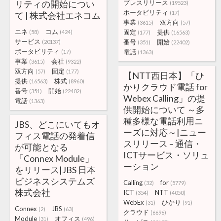
リティの開始につい
プレスリリース
(19523)
ポータビリティ
(17)
て | 株式会社エネコム
事業
双方向
(3615)
(57)
エネ
コム
固定
提供
(58)
(424)
(177)
(16563)
サービス
番号
開始
(20137)
(351)
(22402)
ポータビリティ
電話
(17)
(1363)
事業
会社
(3615)
(9322)
双方向
固定
(57)
(177)
【NTT西日本】「ひ
提供
株式
(16563)
(8960)
かりクラウド電話 for
番号
開始
(351)
(22402)
Webex Calling」の提
電話
(1363)
供開始について ～多
種多様な電話利用ニ
JBS、どこにいてもオ
ーズに対応～|ニュー
フィス電話の発着信
スリリース – 通信・
が可能となる
ICTサービス・ソリュ
「Connex Module」
ーション
をリリース|JBS 日本
ビジネスシステムズ
Calling
for
(32)
(5779)
株式会社
ICT
NTT
(354)
(4050)
WebEx
ひかり
(31)
(91)
Connex
JBS
(2)
(63)
クラウド
(6696)
Module
オフィス
(31)
(496)