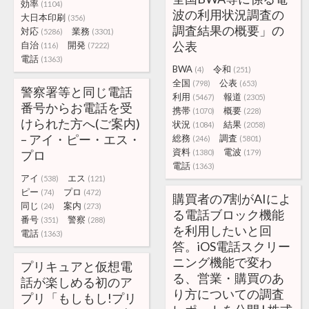
効率
(1104)
波の利用状況調査の
大日本印刷
(356)
調査結果の概要」の
対応
業務
(5286)
(3301)
公表
自治
開発
(116)
(7222)
電話
(1363)
BWA
令和
(4)
(251)
全国
公表
(798)
(653)
警察署等と同じ電話
利用
報道
(5467)
(2305)
番号からお電話を受
携帯
概要
(1070)
(228)
けられた方へ(ご案内)
状況
結果
(1084)
(2058)
– アイ・ピー・エス・
総務
調査
(246)
(5801)
資料
電波
プロ
(1380)
(179)
電話
(1363)
アイ
エス
(538)
(121)
ピー
プロ
(74)
(472)
購買者の7割がAIによ
同じ
案内
(24)
(273)
る電話ブロック機能
番号
警察
(351)
(288)
を利用したいと回
電話
(1363)
答。iOS電話スクリー
ニング機能で変わ
プリキュアと仮想電
る、営業・購買のあ
話が楽しめる初のア
り方についての調査
プリ「もしもし!プリ