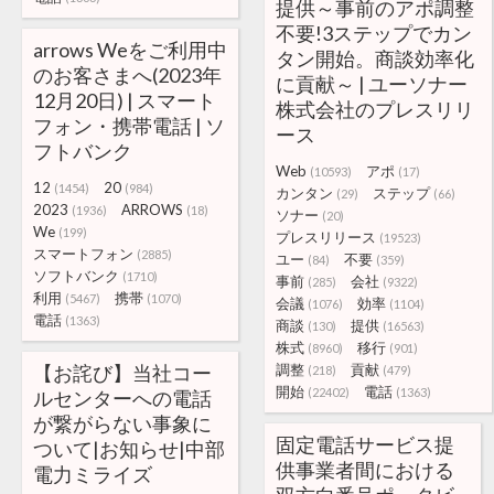
提供～事前のアポ調整
不要!3ステップでカン
arrows Weをご利用中
タン開始。商談効率化
のお客さまへ(2023年
に貢献～ | ユーソナー
12月20日) | スマート
株式会社のプレスリリ
フォン・携帯電話 | ソ
ース
フトバンク
Web
アポ
(10593)
(17)
12
20
(1454)
(984)
カンタン
ステップ
(29)
(66)
2023
ARROWS
(1936)
(18)
ソナー
(20)
We
(199)
プレスリリース
(19523)
スマートフォン
(2885)
ユー
不要
(84)
(359)
ソフトバンク
(1710)
事前
会社
(285)
(9322)
利用
携帯
(5467)
(1070)
会議
効率
(1076)
(1104)
電話
(1363)
商談
提供
(130)
(16563)
株式
移行
(8960)
(901)
【お詫び】当社コー
調整
貢献
(218)
(479)
開始
電話
(22402)
(1363)
ルセンターへの電話
が繋がらない事象に
固定電話サービス提
ついて|お知らせ|中部
供事業者間における
電力ミライズ