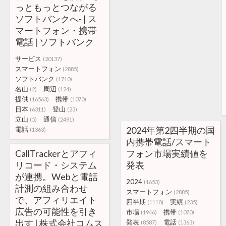
っともっとつながる
ソフトバンクへ- | ス
マートフォン・携帯
電話 | ソフトバンク
サービス
(20137)
スマートフォン
(2885)
ソフトバンク
(1710)
名山
周辺
(2)
(124)
提供
携帯
(16563)
(1070)
日本
登山
(6311)
(23)
立山
通信
(5)
(2491)
2024年第2四半期の国
電話
(1363)
内携帯電話/スマート
CallTrackerとアフィ
フォン市場実績値を
リコード・システム
発表
が連携。Webと電話
2024
(1653)
計測の組み合わせ
スマートフォン
(2885)
で、アフィリエイト
四半期
実績
(1110)
(235)
広告の可能性を引き
市場
携帯
(1946)
(1070)
出す | 株式会社コムス
発表
電話
(8587)
(1363)