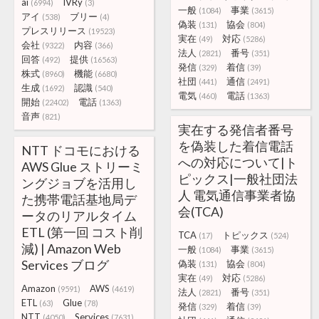
ai
IVRy
(6994)
(3)
一般
事業
(1084)
(3615)
アイ
ブリー
(538)
(4)
偽装
協会
(131)
(804)
プレスリリース
(19523)
実在
対応
(49)
(5286)
会社
内容
(9322)
(366)
法人
番号
(2821)
(351)
回答
提供
(492)
(16563)
発信
着信
(329)
(39)
株式
機能
(8960)
(6680)
社団
通信
(441)
(2491)
生成
認識
(1692)
(540)
電気
電話
(460)
(1363)
開始
電話
(22402)
(1363)
音声
(821)
実在する発信者番号
を偽装した着信電話
NTT ドコモにおける
への対応について|ト
AWS Glue ストリーミ
ピックス|一般社団法
ングジョブを活用し
人 電気通信事業者協
た携帯電話基地局デ
会(TCA)
ータのリアルタイム
ETL (第一回 コスト削
TCA
トピックス
(17)
(524)
減) | Amazon Web
一般
事業
(1084)
(3615)
Services ブログ
偽装
協会
(131)
(804)
実在
対応
(49)
(5286)
Amazon
AWS
(9591)
(4619)
法人
番号
(2821)
(351)
ETL
Glue
(63)
(78)
発信
着信
(329)
(39)
NTT
Services
(4050)
(7631)