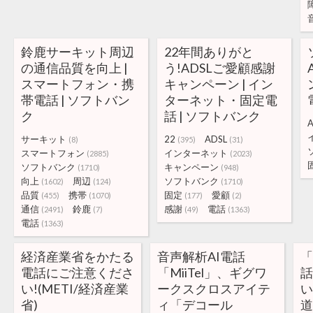
鈴鹿サーキット周辺
22年間ありがと
の通信品質を向上 |
う!ADSLご愛顧感謝
スマートフォン・携
キャンペーン | イン
帯電話 | ソフトバン
ターネット・固定電
ク
話 | ソフトバンク
A
サーキット
22
ADSL
(8)
(395)
(31)
スマートフォン
インターネット
(2885)
(2023)
ソフトバンク
キャンペーン
(1710)
(948)
向上
周辺
ソフトバンク
(1602)
(124)
(1710)
品質
携帯
固定
愛顧
(455)
(1070)
(177)
(2)
通信
鈴鹿
感謝
電話
(2491)
(7)
(49)
(1363)
電話
(1363)
経済産業省をかたる
音声解析AI電話
電話にご注意くださ
「MiiTel」、ギグワ
い!(METI/経済産業
ークスクロスアイテ
い
省)
ィ「デコール
道