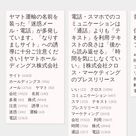
ヤマト運輸の名前を
電話・スマホでのコ
装った「迷惑メー
ミュニケーションは
ル・電話」が多発し
「通話」よりも「テ
ています。「なりす
キスト」を利用 テキ
ましサイト」への誘
ストの良さは「後か
導に十分ご注意くだ
ら読み返せる」「時
a
さい | ヤマトホール
間を気にしなくてい
ディングス株式会社
い」 | 株式会社クロ
ス・マーケティング
サイト
(6260)
のプレスリリース
ホールディングス
(996)
メール
ヤマト
(2716)
(82)
いい
クロス
(22)
(1006)
会社
名前
(9322)
(180)
コミュニケーション
(647)
多発
株式
(80)
(8960)
スマ
テキスト
(255)
(245)
注意
誘導
(1951)
(176)
プレスリリース
(19523)
迷惑
運輸
(241)
(63)
マーケティング
(2610)
電話
(1363)
会社
利用
(9322)
(5467)
時間
株式
(726)
(8960)
通話
電話
(317)
(1363)