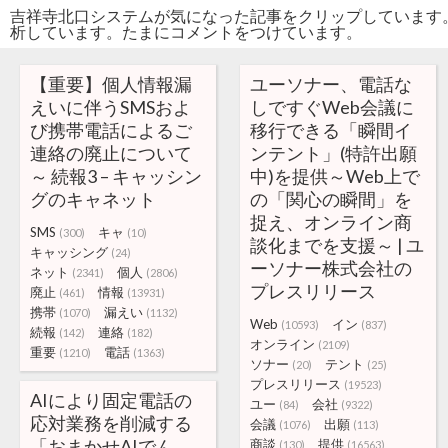
吉祥寺北口システムが気になった記事をクリップしています
析しています。たまにコメントをつけています。
【重要】個人情報漏
ユーソナー、電話な
えいに伴うSMSおよ
しですぐWeb会議に
び携帯電話によるご
移行できる「瞬間イ
連絡の廃止について
ンテント」(特許出願
～ 続報3 – キャッシン
中)を提供～Web上で
グのキャネット
の「関心の瞬間」を
捉え、オンライン商
SMS
キャ
(300)
(10)
談化までを支援～ | ユ
キャッシング
(24)
ーソナー株式会社の
ネット
個人
(2341)
(2806)
プレスリリース
廃止
情報
(461)
(13931)
携帯
漏えい
(1070)
(1132)
Web
イン
(10593)
(837)
続報
連絡
(142)
(182)
オンライン
(2109)
重要
電話
(1210)
(1363)
ソナー
テント
(20)
(25)
プレスリリース
(19523)
AIにより固定電話の
ユー
会社
(84)
(9322)
応対業務を削減する
会議
出願
(1076)
(113)
「おまかせAIでん
商談
提供
(130)
(16563)