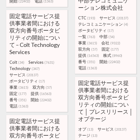
中部テレコミュニケ
開始
電話
(22402)
(1363)
ーション株式会社
固定電話サービス提
CTC
サービス
(193)
(20137)
供事業者間における
テレコミュニケーション
(4)
双方向番号ポータビ
ポータビリティ
(17)
リティの開始につい
一覧
中部
(763)
(54)
事業
会社
(3615)
(9322)
て – Colt Technology
双方向
固定
(57)
(177)
Services
提供
株式
(16563)
(8960)
番号
開始
Colt
Services
(351)
(22402)
(34)
(7631)
電話
Technology
(1363)
(347)
サービス
(20137)
ポータビリティ
(17)
固定電話サービス提
事業
双方向
(3615)
(57)
供事業者間における
固定
提供
(177)
(16563)
双方向番号ポータビ
番号
開始
(351)
(22402)
リティの開始につい
電話
(1363)
て │ プレスリリース │
オプテージ
固定電話サービス提
供事業者間における
オプ
サービス
(13)
(20137)
双方向番号ポータビ
テージ
(13)