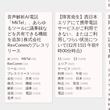
音声解析AI電話
【障害発生】西日本
「MiiTel」、あらゆ
エリアにて携帯電話
るツールに議事録な
サービスがご利用で
どを共有できる機能
きない、またはご利
を追加 | 株式会社
用しづらい状況につ
RevCommのプレスリ
いて(12月11日 午前9
リース
時00分時点)
ai
MiiTel
11
12
(6994)
(54)
(1664)
(1454)
RevComm
エリア
(26)
(465)
ツール
サービス
(2914)
(20137)
1
プレスリリース
利用
午前
(19523)
(5467)
(41)
2
会社
共有
携帯
日本
(9322)
(920)
(1070)
(6311)
株式
機能
時点
状況
(8960)
(6680)
(94)
(1084)
解析
議事
発生
障害
(1161)
(62)
(1863)
(1437)
追加
電話
電話
(2238)
(1363)
(1363)
音声
(821)