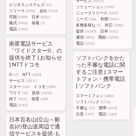
サービス
(20137)
ビジネスシステムズ
(16)
ソリューション
(3740)
リリース
会社
(8746)
(9322)
ニュースリリース
(1023)
可能
日本
(4398)
(6311)
ニーズ
利用
(186)
(5467)
株式
発着
(8960)
(5)
多種多様な
対応
(5)
(5286)
電話
(1363)
提供
日本
(16563)
(6311)
通信
開始
(2491)
(22402)
衛星電話サービス
電話
(1363)
「ワイドスターII」の
提供を終了 | お知らせ
ソフトバンクをかた
| NTTドコモ
った不審な電話に関
するご注意 | スマー
II
NTT
(67)
(4050)
トフォン・携帯電話
サービス
(20137)
| ソフトバンク
スター
ドコモ
(164)
(1882)
ワイド
提供
(36)
(16563)
スマートフォン
(2885)
終了
衛星
(4151)
(389)
ソフトバンク
(1710)
電話
(1363)
不審な
携帯
(93)
(1070)
注意
電話
(1951)
(1363)
日本百名山(立山～剱
岳)の登山道周辺で通
信サービスを提供-も