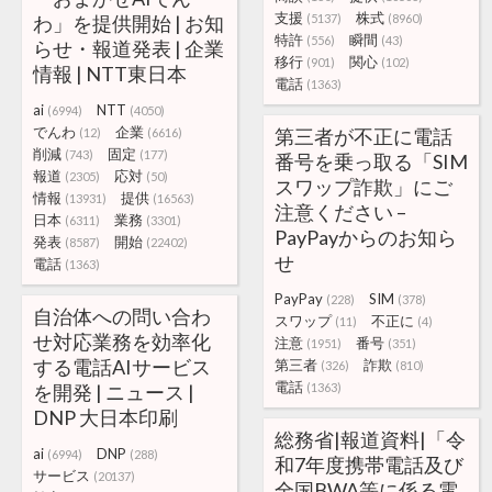
支援
株式
わ」を提供開始 | お知
(5137)
(8960)
特許
瞬間
(556)
(43)
らせ・報道発表 | 企業
移行
関心
(901)
(102)
情報 | NTT東日本
電話
(1363)
ai
NTT
(6994)
(4050)
でんわ
企業
第三者が不正に電話
(12)
(6616)
削減
固定
(743)
(177)
番号を乗っ取る「SIM
報道
応対
(2305)
(50)
スワップ詐欺」にご
情報
提供
(13931)
(16563)
注意ください –
日本
業務
(6311)
(3301)
PayPayからのお知ら
発表
開始
(8587)
(22402)
せ
電話
(1363)
PayPay
SIM
(228)
(378)
自治体への問い合わ
スワップ
不正に
(11)
(4)
せ対応業務を効率化
注意
番号
(1951)
(351)
する電話AIサービス
第三者
詐欺
(326)
(810)
電話
を開発 | ニュース |
(1363)
DNP 大日本印刷
総務省|報道資料|「令
ai
DNP
(6994)
(288)
和7年度携帯電話及び
サービス
(20137)
全国BWA等に係る電