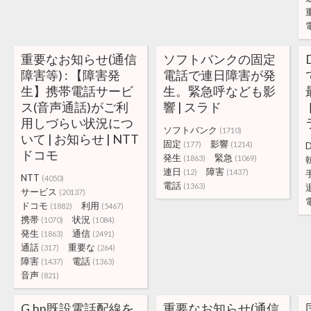
重要なお知らせ(通信
ソフトバンクの固定
障害等) : 【障害発
電話で連日障害が発
生】携帯電話サービ
生。緊急呼なども影
ス(音声通話)がご利
響 | スラド
用しづらい状況につ
ソフトバンク
(1710)
いて | お知らせ | NTT
固定
影響
(177)
(1214)
ドコモ
発生
緊急
(1863)
(1069)
連日
障害
(12)
(1437)
NTT
(4050)
電話
(1363)
サービス
(20137)
ドコモ
利用
(1882)
(5467)
携帯
状況
(1070)
(1084)
発生
通信
(1863)
(2491)
通話
重要な
(317)
(264)
障害
電話
(1437)
(1363)
音声
(821)
G.hn既設電話配線を
重要なお知らせ(通信