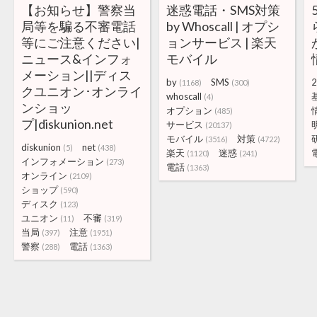
【お知らせ】警察当
迷惑電話・SMS対策
局等を騙る不審電話
by Whoscall | オプシ
等にご注意ください|
ョンサービス | 楽天
ニュース&インフォ
モバイル
メーション||ディス
by
SMS
2
(1168)
(300)
クユニオン･オンライ
whoscall
(4)
ンショッ
オプション
(485)
プ|diskunion.net
サービス
(20137)
モバイル
対策
(3516)
(4722)
diskunion
net
(5)
(438)
楽天
迷惑
(1120)
(241)
インフォメーション
(273)
電話
(1363)
オンライン
(2109)
ショップ
(590)
ディスク
(123)
ユニオン
不審
(11)
(319)
当局
注意
(397)
(1951)
警察
電話
(288)
(1363)