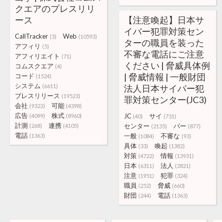
クエアのプレスリリ
ース
【注意喚起】日本サ
イバー犯罪対策セン
CallTracker
Web
(3)
(10593)
ターの職員を装った
アフィリ
(5)
不審な電話にご注意
アフィリエイト
(71)
ください | 脅威具体例
コムスクエア
(4)
| 脅威情報 | 一般財団
コード
(1524)
システム
(6611)
法人日本サイバー犯
プレスリリース
(19523)
罪対策センター(JC3)
会社
可能
(9322)
(4398)
広告
株式
JC
サイ
(4099)
(8960)
(40)
(731)
計測
連携
センター
バー
(268)
(4105)
(2135)
(877)
電話
一般
不審な
(1363)
(1084)
(93)
具体
喚起
(33)
(1382)
対策
情報
(4722)
(13931)
日本
法人
(6311)
(2821)
注意
犯罪
(1951)
(324)
職員
脅威
(252)
(660)
財団
電話
(244)
(1363)