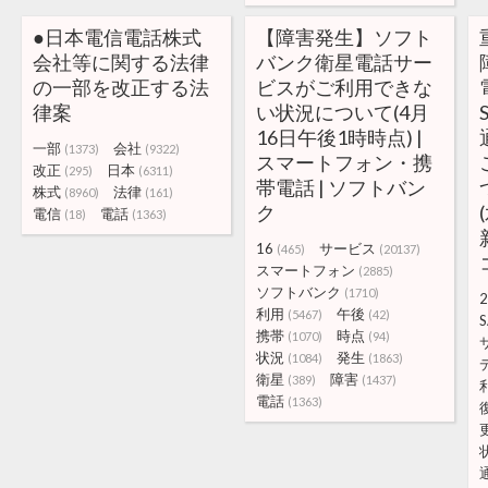
●日本電信電話株式
【障害発生】ソフト
会社等に関する法律
バンク衛星電話サー
の一部を改正する法
ビスがご利用できな
律案
い状況について(4月
16日午後1時時点) |
一部
会社
(1373)
(9322)
スマートフォン・携
改正
日本
(295)
(6311)
帯電話 | ソフトバン
株式
法律
(8960)
(161)
ク
電信
電話
(18)
(1363)
16
サービス
(465)
(20137)
スマートフォン
(2885)
ソフトバンク
(1710)
2
利用
午後
(5467)
(42)
S
携帯
時点
(1070)
(94)
状況
発生
(1084)
(1863)
衛星
障害
(389)
(1437)
電話
(1363)