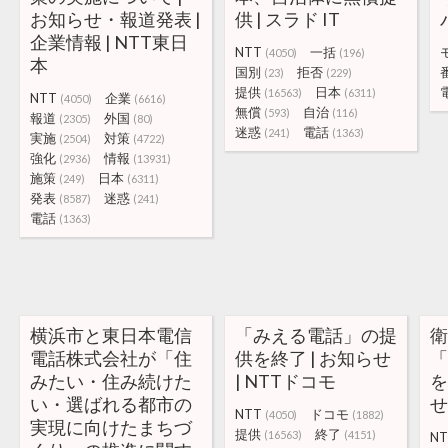
お知らせ・報道発表 |
供 | スラド IT
企業情報 | NTT東日
NTT
一括
(4050)
(196)
本
国別
拒否
(23)
(229)
提供
日本
(16563)
(6311)
NTT
企業
(4050)
(6616)
無償
自治
(593)
(116)
報道
外国
(2305)
(80)
迷惑
電話
(241)
(1363)
実施
対策
(2504)
(4722)
強化
情報
(2936)
(13931)
施策
日本
(249)
(6311)
発表
迷惑
(8587)
(241)
電話
(1363)
横浜市と東日本電信
「みえる電話」の提
電話株式会社が「住
供を終了 | お知らせ
みたい・住み続けた
| NTTドコモ
を
い・選ばれる都市の
せ
NTT
ドコモ
(4050)
(1882)
実現に向けたまちづ
提供
終了
(16563)
(4151)
N