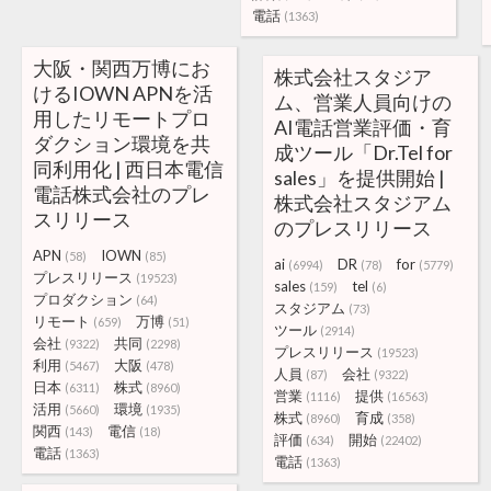
電話
(1363)
大阪・関西万博にお
株式会社スタジア
けるIOWN APNを活
ム、営業人員向けの
用したリモートプロ
AI電話営業評価・育
ダクション環境を共
成ツール「Dr.Tel for
同利用化 | 西日本電信
sales」を提供開始 |
電話株式会社のプレ
株式会社スタジアム
スリリース
のプレスリリース
APN
IOWN
(58)
(85)
ai
DR
for
(6994)
(78)
(5779)
プレスリリース
(19523)
sales
tel
(159)
(6)
プロダクション
(64)
スタジアム
(73)
リモート
万博
(659)
(51)
ツール
(2914)
会社
共同
(9322)
(2298)
プレスリリース
(19523)
利用
大阪
(5467)
(478)
人員
会社
(87)
(9322)
日本
株式
(6311)
(8960)
営業
提供
(1116)
(16563)
活用
環境
(5660)
(1935)
株式
育成
(8960)
(358)
関西
電信
(143)
(18)
評価
開始
(634)
(22402)
電話
(1363)
電話
(1363)