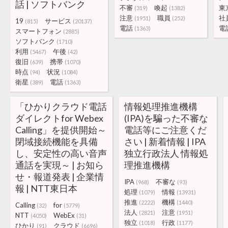
話 | ソフトバンク
不審
喚起
東
(319)
(1382)
注意
職員
社
(1951)
(252)
19
サービス
(815)
(20137)
電話
電
(1363)
スマートフォン
(2885)
ソフトバンク
(1710)
利用
午後
(5467)
(42)
復旧
携帯
(639)
(1070)
時点
状況
(94)
(1084)
衛星
電話
(389)
(1363)
「ひかりクラウド電話
情報処理推進機構
ダイレクトfor Webex
(IPA)を騙った不審な
Calling」を提供開始～
電話等にご注意くだ
閉域接続機能を具備
さい | 新着情報 | IPA
し、安定性の高い音声
独立行政法人 情報処
通話を実現～ | お知ら
理推進機構
せ・報道発表 | 企業情
IPA
不審な
(968)
(93)
報 | NTT東日本
処理
情報
(1079)
(13931)
推進
機構
(2222)
(1440)
Calling
for
(32)
(5779)
法人
注意
(2821)
(1951)
NTT
WebEx
(4050)
(31)
独立
行政
(1018)
(1177)
ひかり
クラウド
(91)
(6696)