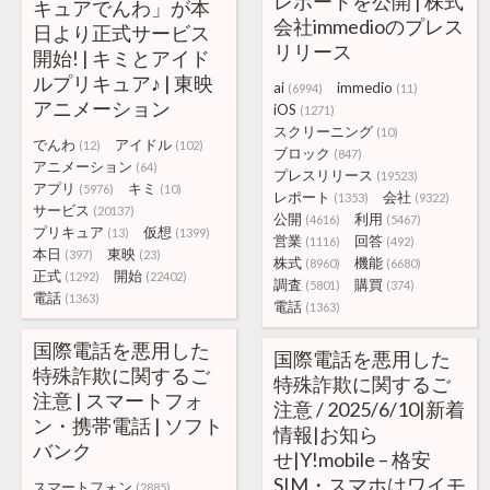
レポートを公開 | 株式
キュアでんわ」が本
会社immedioのプレス
日より正式サービス
リリース
開始! | キミとアイド
ルプリキュア♪ | 東映
ai
immedio
(6994)
(11)
アニメーション
iOS
(1271)
スクリーニング
(10)
でんわ
アイドル
(12)
(102)
ブロック
(847)
アニメーション
(64)
プレスリリース
(19523)
アプリ
キミ
(5976)
(10)
レポート
会社
(1353)
(9322)
サービス
(20137)
公開
利用
(4616)
(5467)
プリキュア
仮想
(13)
(1399)
営業
回答
(1116)
(492)
本日
東映
(397)
(23)
株式
機能
(8960)
(6680)
正式
開始
(1292)
(22402)
調査
購買
(5801)
(374)
電話
(1363)
電話
(1363)
国際電話を悪用した
国際電話を悪用した
特殊詐欺に関するご
特殊詐欺に関するご
注意 | スマートフォ
注意 / 2025/6/10|新着
ン・携帯電話 | ソフト
情報|お知ら
バンク
せ|Y!mobile – 格安
SIM・スマホはワイモ
スマートフォン
(2885)