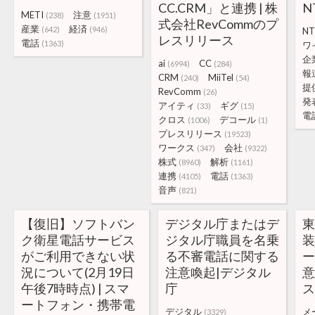
CC.CRM」と連携 | 株
N
METI
注意
(238)
(1951)
式会社RevCommのプ
産業
経済
(642)
(946)
N
レスリリース
電話
(1363)
ワ
企
ai
CC
(6994)
(284)
報
CRM
MiiTel
(240)
(54)
提
RevComm
(26)
発
アイティ
ギグ
(33)
(15)
電
クロス
デコール
(1006)
(1)
プレスリリース
(19523)
ワークス
会社
(347)
(9322)
株式
解析
(8960)
(1161)
連携
電話
(4105)
(1363)
音声
(821)
【復旧】ソフトバン
デジタル庁またはデ
ク衛星電話サービス
ジタル庁職員を名乗
がご利用できない状
る不審電話に関する
況について(2月19日
注意喚起|デジタル
意
午後7時時点) | スマ
庁
ートフォン・携帯電
デジタル
メ
(3329)