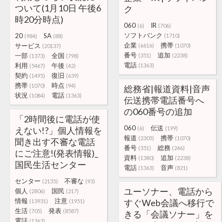
ついて(1月10日 午後6
ク
時20分時点)
060
IR
(6)
(706)
ソフトバンク
20
SA
(1710)
(984)
(88)
企業
携帯
サービス
(6616)
(1070)
(20137)
番号
追加
一部
全国
(351)
(2238)
(1373)
(798)
電話
利用
午後
(1363)
(5467)
(42)
契約
復旧
(1495)
(639)
携帯
時点
(1070)
(94)
総務省|報道資料|音声
状況
電話
(1084)
(1363)
伝送携帯電話番号へ
の060番号の追加
「2時間後に電話が使
060
伝送
えない!?」個人情報を
(6)
(199)
報道
携帯
(2305)
(1070)
聞き出す不審な電話
番号
総務
(351)
(246)
にご注意!(発表情報)_
資料
追加
(1380)
(2238)
国民生活センター
電話
音声
(1363)
(821)
センター
不審な
(2135)
(93)
ユーソナー、電話から
個人
国民
(2806)
(217)
情報
注意
すぐWeb会議へ移行で
(13931)
(1951)
生活
発表
(705)
(8587)
きる「会議ソナー」を
電話
(1363)