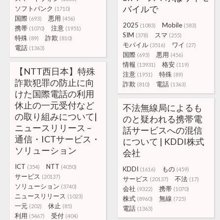
バイルで
ソフトバンク
(1710)
国際
悪用
(693)
(456)
2025
Mobile
(1083)
(583)
携帯
注意
(1070)
(1951)
SIM
スマ
(378)
(255)
特殊
詐欺
(89)
(810)
モバイル
ワイ
(3516)
(27)
電話
(1363)
国際
悪用
(693)
(456)
情報
格安
(13931)
(119)
【NTT西日本】特殊
注意
特殊
(1951)
(89)
詐欺犯罪の防止に向
詐欺
電話
(810)
(1363)
けた国際電話の利用
休止の一元受付など
不法無線局によるも
の取り組みについて|
のと疑われる携帯電
ニュースリリース –
話サービスへの混信
通信・ICTサービス・
について | KDDI株式
ソリューション
会社
ICT
NTT
(354)
(4050)
KDDI
もの
(1616)
(459)
サービス
(20137)
サービス
不法
(20137)
(17)
ソリューション
(3740)
会社
携帯
(9322)
(1070)
ニュースリリース
(1023)
株式
無線
(8960)
(725)
一元
休止
(202)
(85)
電話
(1363)
利用
受付
(5467)
(404)