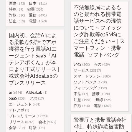
国際
日本
(693)
(6311)
不法無線局によるも
特殊
犯罪
(89)
(324)
のと疑われる携帯電
詐欺
通信
(810)
(2491)
話サービスへの混信
防止
電話
(553)
(1363)
について～フィッシ
ング詐欺等のSMSに
国内初、会話AIによ
ご注意ください～ | ス
る柔軟な対話でアポ
マートフォン・携帯
獲得を行う電話AIエ
電話 | ソフトバンク
ージェントSaaS「AI
テレアポくん」が本
SMS
もの
(300)
(459)
日より正式リリース |
サービス
(20137)
株式会社AIdeaLabの
スマートフォン
(2885)
プレスリリース
ソフトバンク
(1710)
フィッシング
(1192)
ai
AIdeaLab
(6994)
(1)
不法
携帯
(17)
(1070)
SaaS
アポ
(558)
(17)
注意
無線
(1951)
(725)
エージェント
(481)
詐欺
電話
(810)
(1363)
テレアポ
(5)
プレスリリース
(19523)
警視庁と携帯電話会社
リリース
会社
(8746)
(9322)
4社、特殊詐欺被害防
会話
対話
(202)
(181)