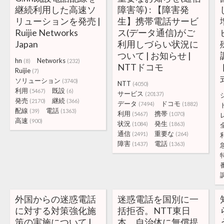
継続利用した高速ソ
障害等) : 【障害発
リューションを発売 |
生】携帯電話サービ
Ruijie Networks
ス(データ通信)がご
Japan
利用しづらい状況に
ついて | お知らせ |
hn
Networks
(8)
(232)
NTTドコモ
Ruijie
(7)
ソリューション
(3740)
NTT
(4050)
利用
既設
(5467)
(6)
サービス
(20137)
発売
継続
(2170)
(366)
データ
ドコモ
(7494)
(1882)
配線
電話
(39)
(1363)
利用
携帯
(5467)
(1070)
高速
(900)
状況
発生
(1084)
(1863)
通信
重要な
(2491)
(264)
障害
電話
(1437)
(1363)
外国からの迷惑電話
迷惑電話を国別に一
に対する対策強化施
括拒否。NTT東日
策の実施について |
本、自治体に無償提