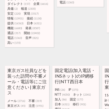
電話
(1363)
ダイレクト
企業
(157)
(6616)
具備
報道
(2)
(2305)
安定
実現
(220)
(3517)
情報
接続
(13931)
(1130)
提供
日本
(16563)
(6311)
機能
発表
(6680)
(8587)
通話
開始
(317)
(22402)
電話
音声
(1363)
(821)
高い
(155)
東京ガス社員などを
固定電話(加入電話・
固
装った訪問や不審メ
INSネット)のIP網移
I
ール・電話等にご注
行|NTT西日本
行
意ください | 東京ガ
INS
IP
(26)
(375)
ス
NTT
ネット
(4050)
(2341)
11
加入
固定
(86)
(177)
jp
メール
不審
(2716)
(319)
日本
移行
(6311)
(901)
W
東京ガス
注意
(45)
(1951)