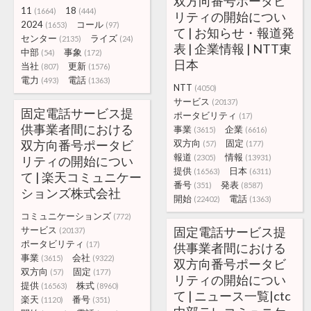
双方向番号ポータビ
11
18
(1664)
(444)
リティの開始につい
2024
コール
(1653)
(97)
て | お知らせ・報道発
センター
ライズ
(2135)
(24)
表 | 企業情報 | NTT東
中部
事象
(54)
(172)
日本
当社
更新
(807)
(1576)
電力
電話
(493)
(1363)
NTT
(4050)
サービス
(20137)
固定電話サービス提
ポータビリティ
(17)
供事業者間における
事業
企業
(3615)
(6616)
双方向番号ポータビ
双方向
固定
(57)
(177)
報道
情報
(2305)
(13931)
リティの開始につい
提供
日本
(16563)
(6311)
て | 楽天コミュニケー
番号
発表
(351)
(8587)
ションズ株式会社
開始
電話
(22402)
(1363)
コミュニケーションズ
(772)
サービス
固定電話サービス提
(20137)
ポータビリティ
(17)
供事業者間における
事業
会社
(3615)
(9322)
双方向番号ポータビ
双方向
固定
(57)
(177)
リティの開始につい
提供
株式
(16563)
(8960)
て | ニュース一覧|ctc
楽天
番号
(1120)
(351)