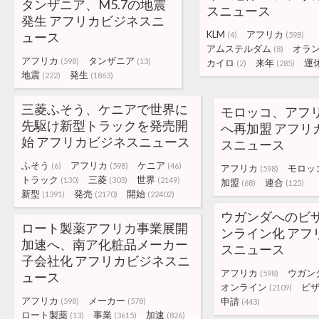
タンザニア、M5.7の地震
スニュース
発生 アフリカビジネスニ
KLM
アフリカ
ュース
(4)
(598)
アムステルダム
オラ
(8)
アフリカ
タンザニア
(598)
(13)
カイロ
来年
運
(2)
(285)
地震
発生
(222)
(1863)
三菱ふそう、ケニアで世界に
モロッコ、アフ
先駆け新型トラックを発売開
へ再加盟 アフリ
始 アフリカビジネスニュース
スニュース
ふそう
アフリカ
ケニア
(6)
(598)
(46)
アフリカ
モロッ
(598)
トラック
三菱
世界
(130)
(303)
(2149)
加盟
連合
(68)
(125)
新型
発売
開始
(1391)
(2170)
(22402)
ウガンダへのビ
ロート製薬アフリカ事業展開
ンライン化 アフ
加速へ、南ア化粧品メーカー
スニュース
子会社化 アフリカビジネスニ
アフリカ
ウガン
(598)
ュース
オンライン
ビ
(2109)
アフリカ
メーカー
申請
(598)
(578)
(443)
ロート製薬
事業
加速
(13)
(3615)
(826)