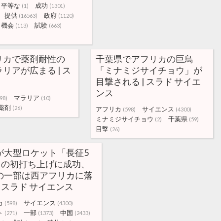
平等な
成功
(1)
(1301)
提供
政府
(16563)
(1120)
機会
試験
(113)
(663)
リカで薬剤耐性の
千葉県でアフリカの巨鳥
リアが広まる | ス
「ミナミジサイチョウ」が
目撃される | スラド サイエ
ンス
マラリア
98)
(10)
薬剤
(26)
アフリカ
サイエンス
(598)
(4300)
ミナミジサイチョウ
千葉県
(2)
(59)
目撃
(26)
が大型ロケット「長征5
」の初打ち上げに成功、
の一部は西アフリカに落
| スラド サイエンス
カ
サイエンス
(598)
(4300)
ト
一部
中国
(271)
(1373)
(2433)