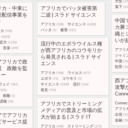
大型
(23
落下
リカ・中東に
アフリカでバッタ被害第
(63
楽配信事業を
二波 | スラド サイエンス
中国
ー
アフリカ
サイエンス
(598)
(4300)
カ豚
バッタ
被害
(6)
(921)
リカ
(598)
織と
ー
(4622)
いが起
拡大
(1532)
流行中のエボラウイルス種
音楽
(699)
が西アフリカのコウモリか
アフリ
ジャミ
ら発見される | スラド サイ
アフリカで政
中国
(24
エンス
犯罪
援 政敵を監
(32
アフリカ
ウイルス
(598)
(877)
ター
エボラ
コウモリ
(72)
(5)
西ア
ウェイ
サイエンス
流行
(342)
(4300)
(164)
攻撃が出
発見
2305)
(795)
Con
政敵
(1)
諜報
(39)
アフリカでストリーミング
Connec
アフリ
メディアの普及と市場の拡
アでアフリカ
出現
(92
大が始まる | スラド IT
金融
ビサービス提
(58
アフリカ
ストリーミング
(598)
(275)