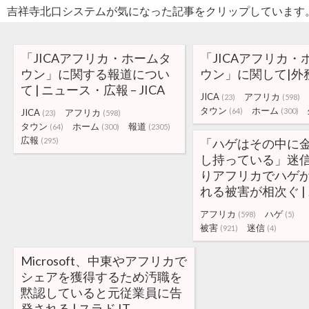
吉祥寺北口システムが気になった記事をクリップしています
「JICAアフリカ・ホームタ
「JICAアフリカ・
ウン」に関する報道につい
ウン」に関して|外
て | ニュース・広報 – JICA
JICA
アフリカ
(23)
(598)
タウン
ホーム
(64)
(300)
JICA
アフリカ
(23)
(598)
タウン
ホーム
報道
(64)
(300)
(2305)
広報
(295)
「ハゲはその中に
し持っている」迷
りアフリカでハゲ
れる被害が相次ぐ |
アフリカ
ハゲ
(598)
(5)
被害
迷信
(921)
(4)
Microsoft、中東やアフリカで
シェアを獲得するため汚職を
黙認していると元従業員に告
発される | スラド IT