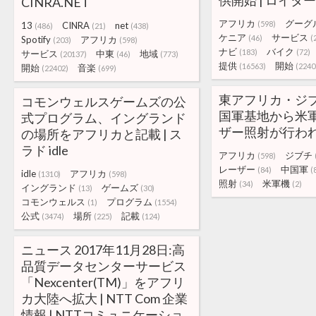
供開始 | ロイター
CINRA.NET
アフリカ
グーグ
(598)
13
CINRA
net
(486)
(21)
(438)
ケニア
サービス
(46)
(
Spotify
アフリカ
(203)
(598)
ナビ
バイク
(183)
(72)
サービス
中東
地域
(20137)
(46)
(773)
提供
開始
(16563)
(2240
開始
音楽
(22402)
(699)
東アフリカ・ジ
コモンウェルスゲームズの公
国軍基地から米
式プログラム、イングランド
ザー照射が行われる
の場所をアフリカと記載 | ス
ラド idle
アフリカ
ジブチ
(598)
レーザー
中国軍
(84)
(
idle
アフリカ
(1310)
(598)
照射
米軍機
(34)
(2)
イングランド
ゲームズ
(13)
(30)
コモンウェルス
プログラム
(1)
(1554)
公式
場所
記載
(3474)
(225)
(124)
ニュース 2017年11月28日:高
品質データセンターサービス
「Nexcenter(TM)」をアフリ
カ大陸へ拡大 | NTT Com 企業
情報 | NTTコミュニケーショ