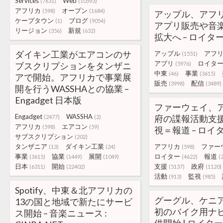
Services
Web
(7631)
(10593)
アフリカ
オープン
(598)
(1684)
アップル、アフ
ケープタウン
ブログ
(1)
(9054)
アプリ販売や音
リージョン
新規
(356)
(632)
拡大へ – ロイタ
ダイキン工業がエアコンのサ
アップル
アフ
(1551)
アプリ
ロイタ
ブスクリプションをタンザニ
(5976)
中東
事業
(46)
(3615)
アで開始。アフリカで事業展
販売
配信
(3998)
(3489)
開を行うWASSHAとの協業 –
Engadget 日本版
ファーウェイ、
Engadget
WASSHA
府の諜報活動支
(2477)
(2)
アフリカ
エアコン
(598)
(59)
視＝報道 – ロイ
サブスクリプション
(202)
タンザニア
ダイキン工業
アフリカ
ファー
(13)
(24)
(598)
事業
協業
展開
ロイター
報道
(3615)
(1449)
(1049)
(4622)
(
日本
開始
支援
政府
(6311)
(22402)
(5137)
(1120)
活動
監視
(913)
(985)
Spotify、中東＆北アフリカの
グーグル、ケニ
13の国と地域で新たにサービ
初のバイク用ナ
ス開始 – 音楽ニュース :