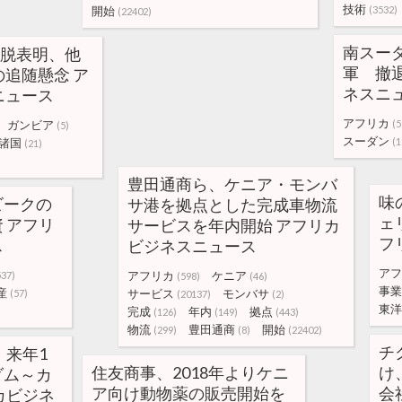
技術
開始
(3532)
(22402)
南スー
離脱表明、他
軍 撤
追随懸念 ア
ネスニ
ニュース
アフリカ
ガンビア
(5
(5)
スーダン
諸国
(1
(21)
豊田通商ら、ケニア・モンバ
味
ビークの
サ港を拠点とした完成車物流
ェ
 アフリ
サービスを年内開始 アフリカ
フ
ス
ビジネスニュース
アフ
アフリカ
ケニア
537)
(598)
(46)
事業
産
サービス
モンバサ
(57)
(20137)
(2)
東洋
完成
年内
拠点
(126)
(149)
(443)
物流
豊田通商
開始
(299)
(8)
(22402)
チ
、来年1
住友商事、2018年よりケニ
け
ダム～カ
ア向け動物薬の販売開始を
会
カビジネ