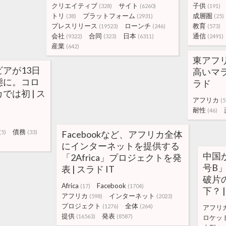
クリエイティブ
サイト
子供
(328)
(6260)
(191)
トリ
プラットフォーム
成層圏
(38)
(2931)
(25)
プレスリリース
ローンチ
教育
(19523)
(246)
(573)
会社
合同
日本
通信
(9322)
(323)
(6311)
(2491)
産業
(642)
東アフ
アが13日
高いマラ
態に。コロ
ラド
は初 | ス
アフリカ
(5
耐性
(46)
)
債務
(5)
(33)
Facebookなど、アフリカ全体
にインターネットを提供する
中国
「2Africa」プロジェクトを発
号B
表 | スラド IT
破片
Africa
Facebook
(17)
(1704)
下？ 
アフリカ
インターネット
(598)
(2023)
プロジェクト
全体
(1276)
(264)
アフリ
提供
発表
(16563)
(8587)
ロケッ