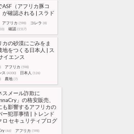
でASF（アフリカ豚コ
が確認される | スラド
アフリカ
コレラ
(598)
(8)
確認
33)
(1517)
リカの砂漠にごみをま
地をつくる日本人 | ス
 サイエンス
アフリカ
)
(598)
ンス
日本人
(4300)
(126)
農地
)
(7)
ネスメール詐欺に
nnaCry」の格安販売、
にも影響するアフリカの
ー犯罪事情 | トレンド
クロ セキュリティブログ
ry
アフリカ
(46)
(598)