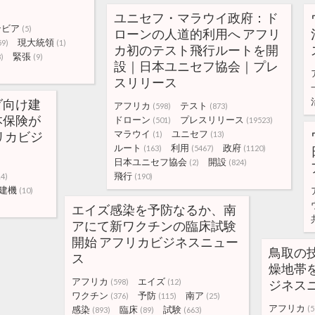
ユニセフ・マラウイ政府：ド
ンビア
(5)
ローンの人道的利用へ アフリ
現大統領
59)
(1)
カ初のテスト飛行ルートを開
緊張
)
(9)
設｜日本ユニセフ協会｜プレ
スリリース
ダ向け建
アフリカ
テスト
(598)
(873)
本保険が
ドローン
プレスリリース
(501)
(19523)
マラウイ
ユニセフ
リカビジ
(1)
(13)
ルート
利用
政府
(163)
(5467)
(1120)
日本ユニセフ協会
開設
(2)
(824)
飛行
14)
(190)
建機
(10)
エイズ感染を予防なるか、南
アにて新ワクチンの臨床試験
開始 アフリカビジネスニュー
鳥取の
ス
燥地帯
アフリカ
エイズ
(598)
(12)
ジネス
ワクチン
予防
南ア
(376)
(115)
(25)
アフリカ
感染
臨床
試験
(5
(893)
(89)
(663)