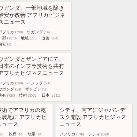
ウガンダ、一部地域を除き
治安が改善 アフリカビジネ
スニュース
アフリカ
ウガンダ
(598)
(14)
一部
地域
改善
(1373)
(773)
(834)
治安
(6)
ウガンダとザンビアにて、
日本のインフラ技術を共有
アフリカビジネスニュース
アフリカ
インフラ
(598)
(537)
ウガンダ
ザンビア
(14)
(5)
共有
技術
日本
(920)
(3532)
(6311)
技術でアフリカの乾
シティ、南アにジャパンデ
を農地に アフリカビ
スク開設 アフリカビジネス
ニュース
ニュース
乾燥
地帯
アフリカ
シティ
98)
(14)
(14)
(598)
(148)