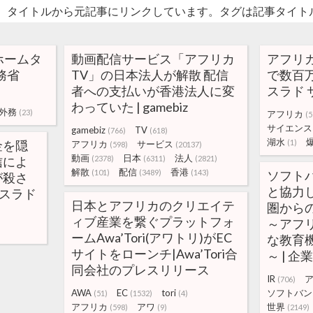
。タイトルから元記事にリンクしています。タグは記事タイト
ホームタ
動画配信サービス「アフリカ
アフリ
務省
TV」の日本法人が解散 配信
で数百万
者への支払いが香港法人に変
スラド 
わっていた | gamebiz
外務
(23)
アフリカ
(5
サイエンス
gamebiz
TV
(766)
(618)
湖水
金を隠
(1)
アフリカ
サービス
(598)
(20137)
動画
日本
法人
信によ
(2378)
(6311)
(2821)
解散
配信
香港
(101)
(3489)
(143)
ソフト
が殺さ
と協力
 スラド
日本とアフリカのクリエイテ
圏から
ィブ産業を繋ぐプラットフォ
～アフ
ームAwa’Tori(アワトリ)がEC
な教育
サイトをローンチ|Awa’Tori合
～ | 企
同会社のプレスリリース
IR
(706)
AWA
EC
tori
ソフトバン
(51)
(1532)
(4)
アフリカ
アワ
世界
(598)
(9)
(2149)