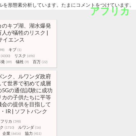
ルを形態素分析しています。たまにコメントをつけています。
アフリカ
カのキブ湖、湖水爆発
人が犠牲のリスク |
サイエンス
キブ
98)
(1)
リスク
(4300)
(696)
爆発
犠牲
百万
(89)
(9)
(22)
バンク、ルワンダ政府
して世界で初めて成層
の5Gの通信試験に成功
リカの子供たちに平等
機会の提供を目指して
業・IR | ソフトバンク
アフリカ
(598)
ク
ルワンダ
(1710)
(16)
企業
協力
(6616)
(411)