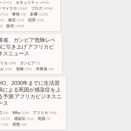
ー
セキュリティ
(1976)
(6990)
ドマイクロ
ブログ
(2240)
(9054)
事情
影響
(2716)
(98)
(1214)
格安
犯罪
11)
(119)
(324)
販売
0)
(3998)
務省、ガンビア危険レベ
3に引き上げ アフリカビ
ネスニュース
リカ
ガンビア
(598)
(5)
ル
危険
外務省
(254)
(191)
(46)
HO、2030年までに生活習
病による死因が感染症を上
る予測 アフリカビジネスニ
ース
0
Who
アフリカ
(76)
(129)
(598)
感染症
死因
(1157)
(216)
(5)
習慣
(705)
(50)