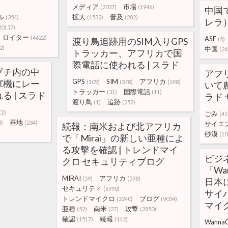
メディア
市場
(2037)
(1946)
中国
ル
拡大
普及
(354)
(1532)
(282)
レラ）
20137)
ロイター
(4622)
ASF
渡り鳥追跡用のSIM入りGPS
(5)
2)
中国
(24
トラッカー、アフリカで国
際電話に使われる | スラド
ブチ内の中
アフ
GPS
SIM
アフリカ
軍機にレー
(109)
(378)
(598)
いて農
トラッカー
国際電話
(31)
(11)
 | スラド
ラド
渡り鳥
追跡
(1)
(252)
(2)
ごみ
(41
基地
8)
(234)
サイエ
続報：南米および北アフリカ
砂漠
(10
で「Mirai」の新しい亜種によ
る攻撃を確認 | トレンドマイ
ビジ
クロ セキュリティブログ
「Wa
MIRAI
アフリカ
(59)
(598)
日本
セキュリティ
(6990)
サイバ
トレンドマイクロ
ブログ
(2240)
(9054)
マイ
亜種
南米
攻撃
(52)
(27)
(2850)
確認
続報
(1517)
(142)
WannaC