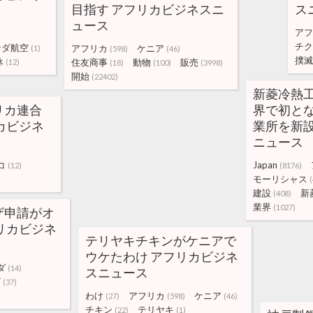
目指す アフリカビジネスニ
ス
ュース
アフ
チク
ンダ航空
アフリカ
ケニア
(1)
(598)
(46)
撲滅
休
住友商事
動物
販売
(12)
(18)
(100)
(3998)
開始
(22402)
新菱冷熱
リカ連合
界で初と
カビジネ
業所を新設
ニュース
コ
Japan
(12)
(8176)
モーリシャス
(
建設
新
(408)
業界
(1027)
ザ申請がオ
リカビジネ
テリヤキチキンがケニアで
ウケたわけ アフリカビジネ
ダ
(14)
スニュース
ザ
(37)
わけ
アフリカ
ケニア
(27)
(598)
(46)
チキン
テリヤキ
(22)
(1)