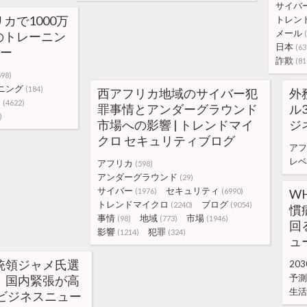
サイバ
カで1000万
トレン
メール
のトレーニン
日本
(63
ター
詐欺
(81
598)
ニング
(184)
西アフリカ地域のサイバー犯
外
ー
(4622)
罪事情とアンダーグラウンド
ル
)
市場への影響 | トレンドマイ
ジ
クロ セキュリティブログ
アフ
レベ
アフリカ
(598)
アンダーグラウンド
(29)
サイバー
セキュリティ
(1976)
(6990)
W
トレンドマイクロ
ブログ
(2240)
(9054)
慣
事情
地域
市場
(98)
(773)
(1946)
回
影響
犯罪
(1214)
(324)
ュ
統領ジャメ氏選
203
予測
、国内緊張が高
生活
カビジネスニュー