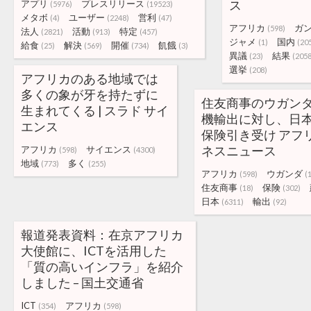
ス
アプリ
プレスリリース
(5976)
(19523)
メタボ
ユーザー
営利
(4)
(2248)
(47)
アフリカ
ガ
(598)
法人
活動
特定
(2821)
(913)
(457)
ジャメ
国内
(1)
(20
給食
解決
開催
飢餓
(25)
(569)
(734)
(3)
異議
結果
(23)
(2058
選挙
(208)
アフリカのある地域では
多くの象が牙を持たずに
住友商事のウガン
生まれてくる | スラド サイ
機輸出に対し、日
エンス
保険引き受け アフ
ネスニュース
アフリカ
サイエンス
(598)
(4300)
地域
多く
(773)
(255)
アフリカ
ウガンダ
(598)
(
住友商事
保険
(18)
(302)
日本
輸出
(6311)
(92)
報道発表資料：在京アフリカ
大使館に、ICTを活用した
「質の高いインフラ」を紹介
しました – 国土交通省
ICT
アフリカ
(354)
(598)