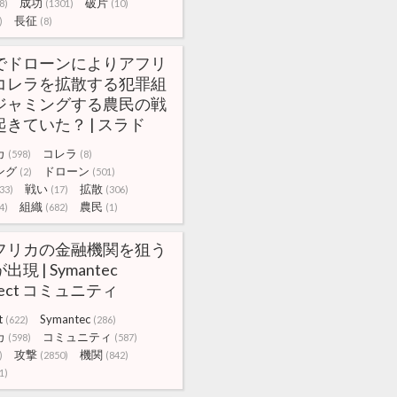
成功
破片
8)
(1301)
(10)
長征
)
(8)
でドローンによりアフリ
コレラを拡散する犯罪組
ジャミングする農民の戦
きていた？ | スラド
カ
コレラ
(598)
(8)
ング
ドローン
(2)
(501)
戦い
拡散
33)
(17)
(306)
組織
農民
4)
(682)
(1)
フリカの金融機関を狙う
現 | Symantec
nect コミュニティ
t
Symantec
(622)
(286)
カ
コミュニティ
(598)
(587)
攻撃
機関
)
(2850)
(842)
1)