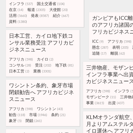
インフラ
国土交通省
(537)
(104)
在京
報道
大使館
(14)
(2305)
(20)
活用
発表
紹介
(5660)
(8587)
(667)
ガンビアもICC
資料
(1380)
のアフリカ諸国の
フリカビジネス
日本工営、カイロ地下鉄コ
ICC
アフリカ
ンサル業務受注 アフリカビ
(9)
(598)
懸念
表明
(287)
(205)
ジネスニュース
追随
離脱
(17)
(62)
アフリカ
カイロ
(598)
(2)
コンサル
受注
地下鉄
(28)
(202)
(81)
三井物産、モザン
日本工営
業務
(2)
(3301)
インフラ事業へ出資
カビジネスニュー
ワシントン条約、象牙市場
アフリカ
インフラ
閉鎖勧告へ アフリカビジネ
(598)
(
モザンビーク
三井物
(11)
スニュース
事業
出資
(3615)
(437)
アフリカ
ワシントン
(598)
(43)
勧告
市場
条約
(118)
(1946)
(21)
KLMオランダ航空
象牙
閉鎖
(5)
(261)
月よりアムステル
イロ運休へ アフリ