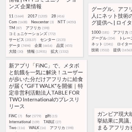
ンズ 企業情報
グーグル、アフリ
人にネット技術
11
2017
28
(1664)
(1205)
(416)
グ提供へ | ロイ
Com
Nexcenter
NTT
(1608)
(3)
(4050)
TM
アフリカ
(87)
(598)
1000
アフリカ
(181)
(
コミュニケーションズ
(772)
グーグル
トレー
(354)
サービス
センター
(20137)
(2135)
ネット
ロイタ
(2341)
データ
企業
品質
(7494)
(6616)
(455)
技術
提供
(3532)
(16563
大陸
情報
拡大
(30)
(13931)
(1532)
新アプリ「FiNC」で、メタボ
と飢餓を一気に解決！ユーザー
が歩いた分だけアフリカに給食
が届く“GiFT WALK”を開催｜特
定非営利活動法人TABLE FOR
TWO Internationalのプレスリ
リース
ガンビア現大
FiNC
for
gift
(7)
(5779)
(15)
挙結果に異議
International
TABLE
(109)
(27)
まる アフリ
Two
WALK
アフリカ
(116)
(16)
(598)