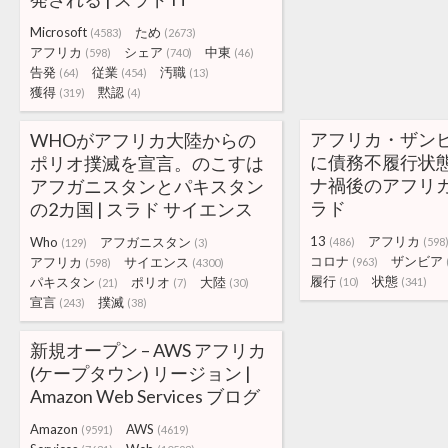
Microsoft
ため
(4583)
(2673)
アフリカ
シェア
中東
(598)
(740)
(46)
告発
従業
汚職
(64)
(454)
(13)
獲得
黙認
(319)
(4)
アフリカ・ザンビ
WHOがアフリカ大陸からの
に債務不履行状
ポリオ撲滅を宣言。のこすは
ナ禍後のアフリカで
アフガニスタンとパキスタン
ラド
の2カ国 | スラド サイエンス
13
アフリカ
Who
アフガニスタン
(486)
(598
(129)
(3)
コロナ
ザンビア
アフリカ
サイエンス
(963)
(598)
(4300)
履行
状態
パキスタン
ポリオ
大陸
(10)
(341)
(21)
(7)
(30)
宣言
撲滅
(243)
(38)
新規オープン – AWS アフリカ
(ケープタウン) リージョン |
Amazon Web Services ブログ
Amazon
AWS
(9591)
(4619)