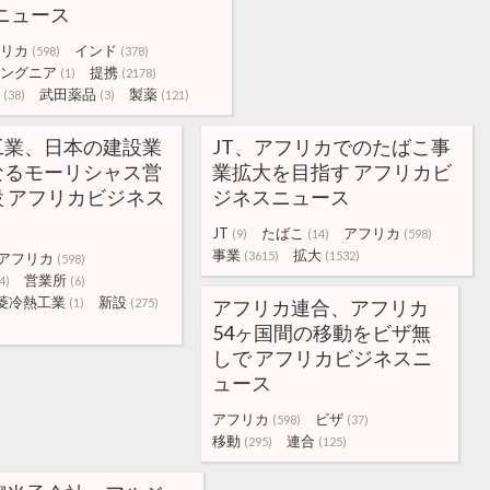
ニュース
リカ
インド
(598)
(378)
ングニア
提携
(1)
(2178)
武田薬品
製薬
(38)
(3)
(121)
工業、日本の建設業
JT、アフリカでのたばこ事
なるモーリシャス営
業拡大を目指す アフリカビ
 アフリカビジネス
ジネスニュース
JT
たばこ
アフリカ
(9)
(14)
(598)
事業
拡大
(3615)
(1532)
アフリカ
(598)
営業所
4)
(6)
菱冷熱工業
新設
(1)
(275)
アフリカ連合、アフリカ
54ヶ国間の移動をビザ無
しで アフリカビジネスニ
ュース
アフリカ
ビザ
(598)
(37)
移動
連合
(295)
(125)