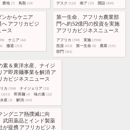
農地
鳥取
デスク
南ア
開設
(7)
(14)
(122)
(25)
(824)
ダンからケニア
第一生命、アフリカ農業部
退へ アフリカビジ
門へ約52億円の投資を実施
ュース
アフリカビジネスニュース
ケニア
アフリカ
実施
98)
(46)
(598)
(2504)
撤退
投資
第一生命
農業
6)
(215)
(613)
(8)
(151)
部門
(361)
の素＆東洋水産、ナイジ
リア即席麺事業を解消 ア
リカビジネスニュース
リカ
ナイジェリア
(598)
(33)
即席麺
味の素
(3615)
(4)
(22)
水産
解消
(3)
(269)
クングニア熱撲滅に向
、武田薬品とインド製薬
社が提携 アフリカビジネ