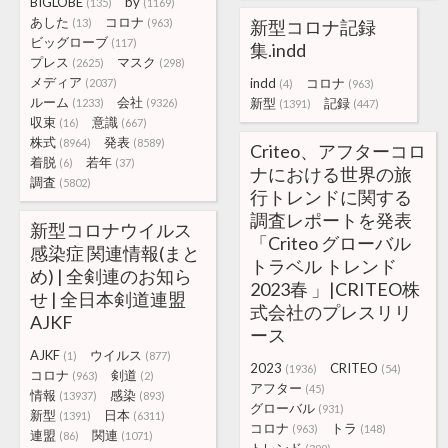
BIGLOBE
by
(135)
(1169)
あした
コロナ
(13)
(963)
新型コロナ記録
ビッグローブ
(117)
集.indd
プレス
マスク
(2625)
(298)
メディア
indd
コロナ
(2037)
(4)
(963)
ルーム
会社
新型
記録
(1233)
(9326)
(1391)
(447)
収束
意識
(16)
(667)
株式
発表
(8964)
(8589)
Criteo、アフターコロ
着脱
若年
(6)
(37)
ナにおける世界の旅
調査
(5802)
行トレンドに関する
調査レポートを発表
新型コロナウイルス
「Criteo グローバル
感染症 関連情報(まと
トラベル トレンド
め) | 全剣連のお知ら
2023春 」|CRITEO株
せ | 全日本剣道連盟
式会社のプレスリリ
AJKF
ース
AJKF
ウイルス
(1)
(877)
2023
CRITEO
(1936)
(54)
コロナ
剣道
(963)
(2)
アフター
(45)
情報
感染
(13937)
(893)
グローバル
(931)
新型
日本
(1391)
(6311)
コロナ
トラ
(963)
(148)
連盟
関連
(86)
(1071)