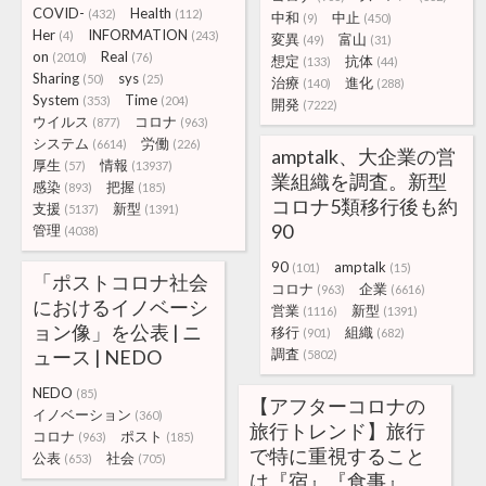
COVID-
Health
(432)
(112)
中和
中止
(9)
(450)
Her
INFORMATION
(4)
(243)
変異
富山
(49)
(31)
on
Real
(2010)
(76)
想定
抗体
(133)
(44)
Sharing
sys
(50)
(25)
治療
進化
(140)
(288)
System
Time
(353)
(204)
開発
(7222)
ウイルス
コロナ
(877)
(963)
システム
労働
(6614)
(226)
amptalk、大企業の営
厚生
情報
(57)
(13937)
業組織を調査。新型
感染
把握
(893)
(185)
コロナ5類移行後も約
支援
新型
(5137)
(1391)
90
管理
(4038)
90
amptalk
(101)
(15)
「ポストコロナ社会
コロナ
企業
(963)
(6616)
におけるイノベーシ
営業
新型
(1116)
(1391)
ョン像」を公表 | ニ
移行
組織
(901)
(682)
ュース | NEDO
調査
(5802)
NEDO
(85)
【アフターコロナの
イノベーション
(360)
旅行トレンド】旅行
コロナ
ポスト
(963)
(185)
で特に重視すること
公表
社会
(653)
(705)
は『宿』『食事』