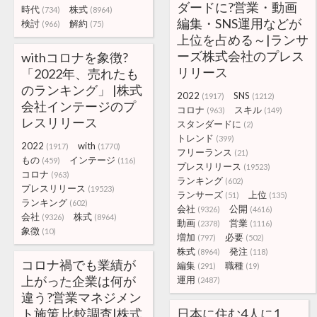
ダードに?営業・動画
時代
株式
(734)
(8964)
編集・SNS運用などが
検討
解約
(966)
(75)
上位を占める～|ランサ
ーズ株式会社のプレス
withコロナを象徴?
リリース
「2022年、売れたも
のランキング」 |株式
2022
SNS
(1917)
(1212)
会社インテージのプ
コロナ
スキル
(963)
(149)
レスリリース
スタンダードに
(2)
トレンド
(399)
2022
with
(1917)
(1770)
フリーランス
(21)
もの
インテージ
(459)
(116)
プレスリリース
(19523)
コロナ
(963)
ランキング
(602)
プレスリリース
(19523)
ランサーズ
上位
(51)
(135)
ランキング
(602)
会社
公開
(9326)
(4616)
会社
株式
(9326)
(8964)
動画
営業
(2378)
(1116)
象徴
(10)
増加
必要
(797)
(502)
株式
発注
(8964)
(118)
コロナ禍でも業績が
編集
職種
(291)
(19)
上がった企業は何が
運用
(2487)
違う?営業マネジメン
ト施策 比較調査|株式
日本に住む4人に1