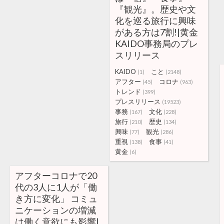
『観光』。歴史や文
化を巡る旅行に興味
がある方は7割!|黄金
KAIDO事務局のプレ
スリリース
KAIDO
こと
(1)
(2148)
アフター
コロナ
(45)
(963)
トレンド
(399)
プレスリリース
(19523)
事務
文化
(167)
(228)
旅行
歴史
(210)
(134)
興味
観光
(77)
(286)
重視
食事
(138)
(41)
黄金
(6)
アフターコロナで20
代の3人に1人が「働
き方に変化」 コミュ
ニケーションの増減
は働く意欲にも影響|