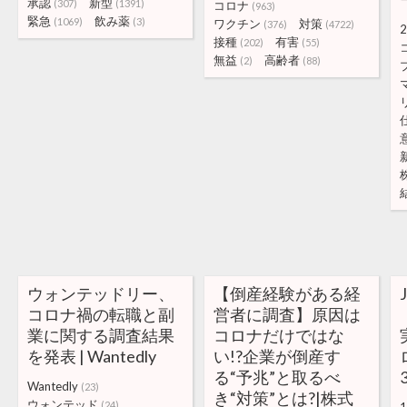
承認
新型
(307)
(1391)
コロナ
(963)
緊急
飲み薬
(1069)
(3)
ワクチン
対策
(376)
(4722)
2
接種
有害
(202)
(55)
無益
高齢者
(2)
(88)
ウォンテッドリー、
【倒産経験がある経
コロナ禍の転職と副
営者に調査】原因は
業に関する調査結果
コロナだけではな
を発表 | Wantedly
い!?企業が倒産す
る“予兆”と取るべ
3
Wantedly
(23)
き“対策”とは?|株式
ウォンテッド
(24)