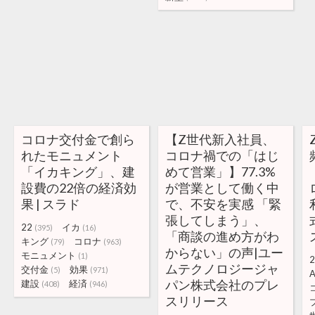
コロナ交付金で創ら
【Z世代新入社員、
れたモニュメント
コロナ禍での「はじ
「イカキング」、建
めて営業」】77.3%
設費の22倍の経済効
が営業として働く中
果 | スラド
で、不安を実感 「緊
張してしまう」、
22
イカ
(395)
(16)
「商談の進め方がわ
キング
コロナ
(79)
(963)
からない」の声|ユー
モニュメント
(1)
2
ムテクノロジージャ
交付金
効果
(5)
(971)
A
パン株式会社のプレ
建設
経済
(408)
(946)
スリリース