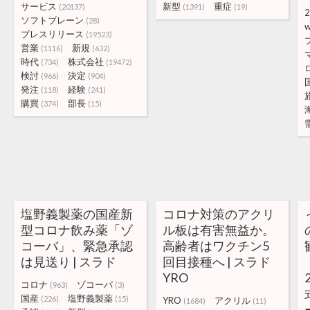
サービス
新型
重症
(20137)
(1391)
(19)
2
ソフトブレーン
(28)
w
プレスリリース
(19523)
営業
新規
(1116)
(632)
時代
株式会社
(734)
(19472)
検討
決定
(966)
(904)
発注
経験
(118)
(241)
購買
部長
(374)
(15)
塩野義製薬の国産新
コロナ対策のアクリ
型コロナ飲み薬「ゾ
ル板は有害無益か。
コーバ」、緊急承認
高齢者はワクチン5
は見送り | スラド
回目接種へ | スラド
YRO
コロナ
ゾコーバ
(963)
(3)
国産
塩野義製薬
(226)
(15)
YRO
アクリル
(1684)
(11)