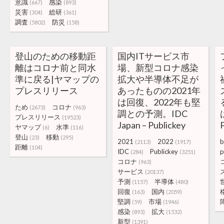
意識
感染
(667)
(893)
災害
総研
(304)
(361)
調査
防災
(5802)
(158)
登山のための移動距
国内ITサービス市
離はコロナ前と同水
場、新型コロナ感染
準に戻る|ヤマップの
拡大や半導体不足が
プレスリリース
あったものの2021年
は回復、2022年も堅
ため
コロナ
(2673)
(963)
調との予測。IDC
プレスリリース
(19523)
Japan – Publickey
ヤマップ
水準
(6)
(116)
登山
移動
(23)
(295)
2021
2022
b
(2113)
(1917)
距離
(104)
IDC
Publickey
p
(284)
(3251)
コロナ
(963)
サービス
(20137)
予測
半導体
(1157)
(480)
回復
国内
(163)
(2059)
堅調
市場
(59)
(1946)
感染
拡大
(893)
(1532)
新型
(1391)