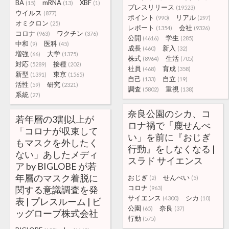
BA
mRNA
XBF
(15)
(13)
(1)
プレスリリース
(19523)
ウイルス
(877)
ポイント
リアル
(990)
(297)
オミクロン
(25)
レポート
会社
(1354)
(9326)
コロナ
ワクチン
(963)
(376)
公開
学生
(4616)
(285)
中和
医科
(9)
(45)
成長
新入
(460)
(32)
増強
大学
(66)
(1375)
株式
生活
(8964)
(705)
対応
接種
(5289)
(202)
社員
育成
(468)
(358)
新型
東京
(1391)
(1565)
自己
自立
(133)
(19)
活性
研究
(59)
(2321)
調査
重視
(5802)
(138)
系統
(27)
奈良公園のシカ、コ
若年層の3割以上が
ロナ禍で「鹿せんべ
「コロナが収束して
い」を前に『おじぎ
もマスクを外したく
行動』をしなくなる |
ない」あしたメディ
スラド サイエンス
ア by BIGLOBE が若
年層のマスク着脱に
おじぎ
せんべい
(2)
(5)
コロナ
関する意識調査を発
(963)
サイエンス
シカ
(4300)
(10)
表 | プレスルーム | ビ
公園
奈良
(65)
(37)
ッグローブ株式会社
行動
(575)