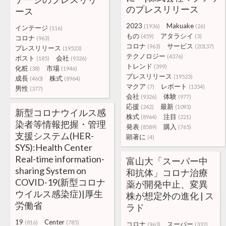
のプレスリリース
ース
2023
Makuake
(1936)
(26)
インテージ
(116)
もの
アタラシイ
(459)
(3)
コロナ
(963)
コロナ
サービス
(963)
(20137)
プレスリリース
(19523)
テクノロジー
(4376)
ポスト
会社
(185)
(9326)
トレンド
(399)
化粧
市場
(38)
(1946)
プレスリリース
(19523)
成長
株式
(460)
(8964)
マクア
レポート
(7)
(1354)
男性
(377)
会社
体験
(9326)
(977)
応援
最新
(242)
(1093)
新型コロナウイルス感
株式
注目
(8964)
(221)
染者等情報把握・管理
発表
購入
(8589)
(765)
支援システム(HER-
顕著に
(4)
SYS):Health Center
Real-time information-
富山大「スーパー中
sharing System on
和抗体」コロナ治療
COVID-19(新型コロナ
薬が開発中止、変異
ウイルス感染症)|厚生
株が想定外の進化 | ス
労働省
ラド
19
Center
(816)
(785)
コロナ
スーパー
(963)
(332)