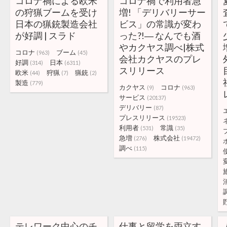
コロナ禍による欧米
コロナ禍で利用者急
の狩猟ブームを受け
増! 「デリバリーサー
日本の猟銃製造会社
ビス」の常識が変わ
が好調 | スラド
った?!― なんでも酒
やカクヤス調べ|株式
コロナ
ブーム
(963)
(45)
会社カクヤスのプレ
好調
日本
(314)
(6311)
スリリース
欧米
狩猟
猟銃
(44)
(7)
(2)
製造
(779)
カクヤス
コロナ
(9)
(963)
サービス
(20137)
デリバリー
(87)
プレスリリース
(19523)
利用者
常識
(531)
(35)
急増
株式会社
(276)
(19472)
調べ
(115)
テレワーク中心のチ
仕事と留学を両立す