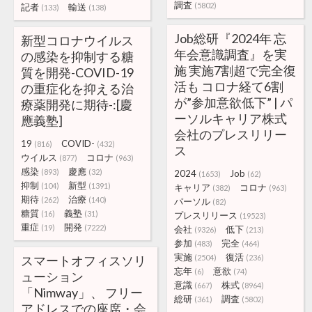
調査
(5802)
記者
輸送
(133)
(138)
Job総研『2024年 忘
新型コロナウイルス
年会意識調査』を実
の感染を抑制する糖
施 実施7割超で完全復
質を開発-COVID-19
活も コロナ経て6割
の重症化を抑える治
が”参加意欲低下” | パ
療薬開発に期待-:[慶
ーソルキャリア株式
應義塾]
会社のプレスリリー
19
COVID-
(816)
(432)
ス
ウイルス
コロナ
(877)
(963)
感染
慶應
(893)
(32)
2024
Job
(1653)
(62)
抑制
新型
(104)
(1391)
キャリア
コロナ
(382)
(963)
期待
治療
(262)
(140)
パーソル
(82)
糖質
義塾
(16)
(31)
プレスリリース
(19523)
重症
開発
(19)
(7222)
会社
低下
(9326)
(213)
参加
完全
(483)
(464)
実施
復活
スマートオフィスソリ
(2504)
(236)
忘年
意欲
(6)
(74)
ューション
意識
株式
(667)
(8964)
「Nimway」、 フリー
総研
調査
(361)
(5802)
アドレスでの座席・会