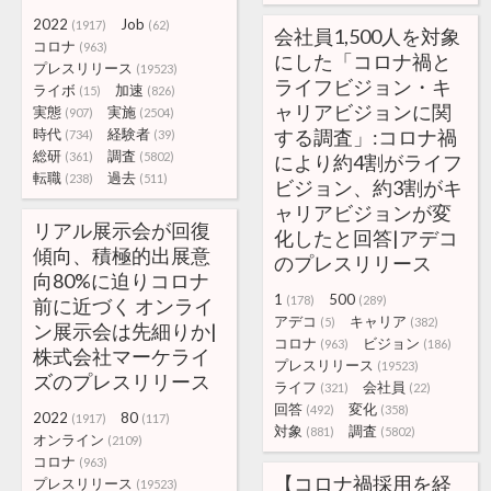
2022
Job
(1917)
(62)
会社員1,500人を対象
コロナ
(963)
にした「コロナ禍と
プレスリリース
(19523)
ライフビジョン・キ
ライボ
加速
(15)
(826)
ャリアビジョンに関
実態
実施
(907)
(2504)
時代
経験者
する調査」:コロナ禍
(734)
(39)
総研
調査
(361)
(5802)
により約4割がライフ
転職
過去
(238)
(511)
ビジョン、約3割がキ
ャリアビジョンが変
リアル展示会が回復
化したと回答|アデコ
傾向、積極的出展意
のプレスリリース
向80%に迫りコロナ
1
500
(178)
(289)
前に近づく オンライ
アデコ
キャリア
(5)
(382)
ン展示会は先細りか|
コロナ
ビジョン
(963)
(186)
株式会社マーケライ
プレスリリース
(19523)
ズのプレスリリース
ライフ
会社員
(321)
(22)
回答
変化
(492)
(358)
2022
80
(1917)
(117)
対象
調査
(881)
(5802)
オンライン
(2109)
コロナ
(963)
【コロナ禍採用を経
プレスリリース
(19523)