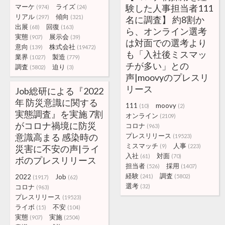
マーケ
ライズ
験した人事担当者111
(974)
(24)
リアル
傾向
(297)
(321)
名に調査】 約8割か
出展
回復
(68)
(163)
ら、オンライン選考
実態
展示会
(907)
(39)
は対面での選考より
意向
株式会社
(139)
(19472)
も「入社後ミスマッ
業界
製造
(1027)
(779)
チが多い」との
調査
迫り
(5802)
(3)
声|moovyのプレスリ
リース
Job総研による『2022
年 防災意識に関する
111
moovy
(10)
(2)
実態調査』を実施 7割
オンライン
(2109)
がコロナ禍境に防災
コロナ
(963)
意識高まる 感染時の
プレスリリース
(19523)
ミスマッチ
人事
(9)
(223)
災害に不安の声|ライ
入社
対面
(61)
(70)
ボのプレスリリース
担当者
採用
(526)
(1407)
経験
調査
2022
Job
(241)
(5802)
(1917)
(62)
選考
コロナ
(32)
(963)
プレスリリース
(19523)
ライボ
不安
(15)
(104)
実態
実施
(907)
(2504)