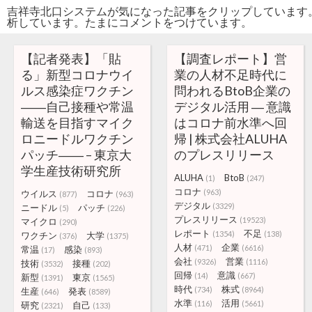
吉祥寺北口システムが気になった記事をクリップしています
析しています。たまにコメントをつけています。
【記者発表】「貼
【調査レポート】営
る」新型コロナウイ
業の人材不足時代に
ルス感染症ワクチン
問われるBtoB企業の
――自己接種や常温
デジタル活用 ― 意識
輸送を目指すマイク
はコロナ前水準へ回
ロニードルワクチン
帰 | 株式会社ALUHA
パッチ―― – 東京大
のプレスリリース
学生産技術研究所
ALUHA
BtoB
(1)
(247)
コロナ
(963)
ウイルス
コロナ
(877)
(963)
デジタル
(3329)
ニードル
パッチ
(5)
(226)
プレスリリース
(19523)
マイクロ
(290)
レポート
不足
(1354)
(138)
ワクチン
大学
(376)
(1375)
人材
企業
(471)
(6616)
常温
感染
(17)
(893)
会社
営業
(9326)
(1116)
技術
接種
(3532)
(202)
回帰
意識
(14)
(667)
新型
東京
(1391)
(1565)
時代
株式
(734)
(8964)
生産
発表
(646)
(8589)
水準
活用
(116)
(5661)
研究
自己
(2321)
(133)