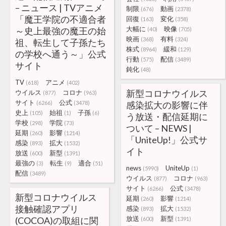
– ニュース | TVアニメ
制限
動画
(676)
(2378)
「魔王学院の不適合者
回復
変化
(163)
(358)
大幅に
映像
～史上最強の魔王の始
(40)
(705)
映画
有料
(368)
(324)
祖、転生して子孫たち
株式
緩和
(8964)
(129)
の学校へ通う～」公式
行動
配信
(575)
(3489)
サイト
鈍化
(48)
TV
アニメ
(618)
(402)
新型コロナウイルス
ウイルス
コロナ
(877)
(963)
サイト
公式
(6266)
(3478)
感染拡大の影響に伴
史上
始祖
子孫
(105)
(1)
(6)
う放送・配信延期に
学校
学院
(298)
(73)
ついて – NEWS |
延期
影響
(260)
(1214)
「UniteUp!」公式サ
感染
拡大
(893)
(1532)
イト
放送
新型
(600)
(1391)
最強の
転生
適合
(3)
(9)
(51)
news
UniteUp
(5990)
(1)
配信
(3489)
ウイルス
コロナ
(877)
(963)
サイト
公式
(6266)
(3478)
新型コロナウイルス
延期
影響
(260)
(1214)
接触確認アプリ
感染
拡大
(893)
(1532)
放送
新型
(COCOA)の取組に関
(600)
(1391)