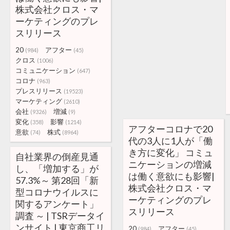
株式会社クロス・マ
ーケティングのプレ
スリリース
20
アフター
(984)
(45)
クロス
(1006)
コミュニケーション
(647)
コロナ
(963)
プレスリリース
(19523)
マーケティング
(2610)
会社
増減
(9326)
(9)
変化
影響
(358)
(1214)
アフターコロナで20
意欲
株式
(74)
(8964)
代の3人に1人が「働
き方に変化」 コミュ
自社業界の倒産見通
ニケーションの増減
し、「増加する」が
は働く意欲にも影響|
57.3%～ 第28回「新
株式会社クロス・マ
型コロナウイルスに
ーケティングのプレ
関するアンケート」
スリリース
調査 ～ | TSRデータイ
ンサイト | 東京商工リ
20
アフター
(984)
(45)