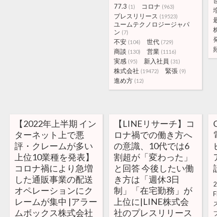
77.3
コロナ
(1)
(963)
プレスリリース
(19523)
ユームテクノロジージャパ
ン
(7)
不安
世代
(104)
(729)
商談
営業
(130)
(1116)
実感
新入社員
(95)
(31)
株式会社
緊張
(19472)
(9)
進め方
(12)
【2022年上半期 イン
【LINEリサーチ】コ
ターネット上で悪
ロナ禍での働き方へ
評・クレームが多い
の意識、10代では6
上位10業種を発表】
割超が「変わった」
コロナ禍により急増
と回答 今後したい働
した通販事業の配送
き方は「週休3日
2
オペレーションにク
制」「在宅勤務」が
F
レームが集中 |アラー
上位に|LINE株式会
ムボックス株式会社
社のプレスリリース