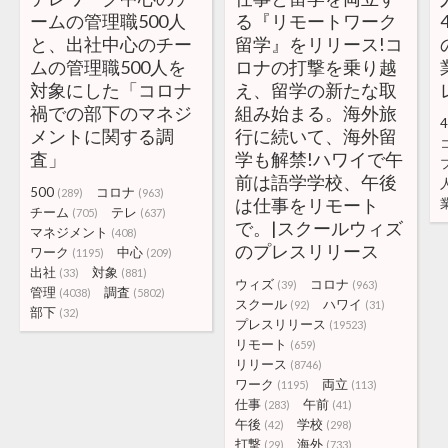
ームの管理職500人
る『リモートワーク
と、出社中心のチー
留学』をリリース!コ
ムの管理職500人を
ロナの打撃を乗り越
対象にした「コロナ
え、留学の新たな取
禍での部下のマネジ
組み始まる。海外旅
4
メントに関する調
行に続いて、海外留
査」
学も解禁!ハワイで午
前は語学学校、午後
500
コロナ
(289)
(963)
は仕事をリモート
チーム
テレ
(705)
(637)
で。|スクールウィズ
マネジメント
(408)
のプレスリリース
ワーク
中心
(1195)
(209)
出社
対象
(33)
(881)
ウィズ
コロナ
(39)
(963)
管理
調査
(4038)
(5802)
スクール
ハワイ
(92)
(31)
部下
(32)
プレスリリース
(19523)
リモート
(659)
リリース
(8746)
ワーク
両立
(1195)
(113)
仕事
午前
(283)
(41)
午後
学校
(42)
(298)
打撃
海外
(29)
(733)