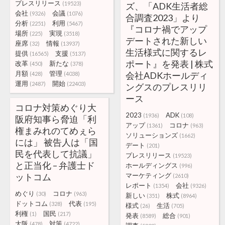
プレスリリース
(19523)
ズ、「ADK生活者総
会社
会議
(9326)
(1076)
合調査2023」より
分析
利用
(2251)
(5467)
『コロナ禍でアップ
場所
実現
(225)
(3518)
デートされた新しい
座席
情報
(32)
(13937)
生活様式に関するレ
提供
支援
(16565)
(5137)
ポート』を発表 | 株式
改革
新たな
(450)
(378)
月額
管理
会社ADKホールディ
(428)
(4038)
運用
開始
(2487)
(22403)
ングスのプレスリリ
ース
コロナ対策めぐり大
2023
ADK
(1936)
(108)
阪府知事ら脅迫「利
アップ
コロナ
(1361)
(963)
権まみれのてめぇら
ソリューションズ
(1662)
には」 被告人は「国
デート
(201)
民を代表して抗議」
プレスリリース
(19523)
と正当化 – 弁護士ド
ホールディングス
(996)
ットコム
マーケティング
(2610)
レポート
会社
(1354)
(9326)
めぐり
コロナ
(30)
(963)
新しい
株式
(351)
(8964)
ドットコム
代表
(328)
(195)
様式
生活
(26)
(705)
利権
国民
(1)
(217)
発表
総合
(8589)
(901)
大阪
対策
(478)
(4722)