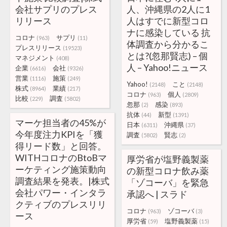
会社サプリのプレス
人、沖縄県の2人に1
リリース
人はすでに新型コロ
ナに感染している 抗
コロナ
サプリ
(963)
(11)
体調査から分かるこ
プレスリリース
(19523)
とは?(忽那賢志) – 個
マネジメント
(408)
人 – Yahoo!ニュース
企業
会社
(6616)
(9326)
営業
施策
(1116)
(249)
Yahoo!
こと
(2148)
(2148)
株式
業績
(8964)
(217)
コロナ
個人
(963)
(2809)
比較
調査
(229)
(5802)
忽那
感染
(2)
(893)
抗体
新型
(44)
(1391)
マーケ担当者の45%が
日本
沖縄県
(6311)
(37)
今年度注力KPIを「獲
調査
賢志
(5802)
(2)
得リード数」と回答。
WITHコロナのBtoBマ
厚労省が塩野義製薬
ーケティング施策動向
の新型コロナ飲み薬
調査結果を発表。|株式
「ゾコーバ」を緊急
会社パワー・インタラ
承認へ | スラド
クティブのプレスリリ
コロナ
ゾコーバ
(963)
(3)
ース
厚労省
塩野義製薬
(59)
(15)