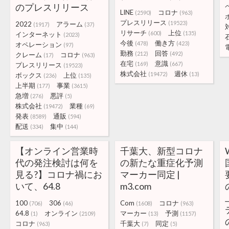
のプレスリリース
LINE
コロナ
(2590)
(963)
プレスリリース
(19523)
2022
アラーム
(1917)
(37)
リサーチ
上位
(600)
(135)
インターネット
(2023)
今後
働き方
(478)
(423)
オペレーション
(97)
勤務
回答
(212)
(492)
クレーム
コロナ
(17)
(963)
在宅
意識
(169)
(667)
プレスリリース
(19523)
株式会社
週休
(19472)
(13)
ボックス
上位
(236)
(135)
上半期
事業
(177)
(3615)
急増
悪評
(276)
(5)
株式会社
業種
(19472)
(69)
発表
通販
(8589)
(594)
配送
集中
(334)
(144)
【オンライン営業時
千葉大、新型コロナ
代の発注検討は何を
の新たな重症化予測
見る?】コロナ禍にお
マーカー同定 |
いて、64.8
m3.com
100
306
Com
コロナ
(706)
(46)
(1608)
(963)
64.8
オンライン
マーカー
予測
(1)
(2109)
(13)
(1157)
コロナ
千葉大
同定
(963)
(7)
(5)