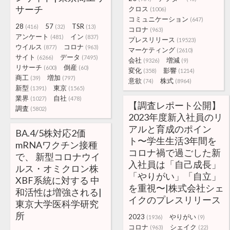
サーチ
クロス
(1006)
コミュニケーション
(647)
28
57
TSR
(416)
(32)
(13)
コロナ
(963)
アンケート
イン
(481)
(837)
プレスリリース
(19523)
ウイルス
コロナ
(877)
(963)
マーケティング
(2610)
サイト
データ
(6266)
(7495)
会社
増減
(9326)
(9)
リサーチ
倒産
(600)
(60)
変化
影響
(358)
(1214)
商工
増加
(39)
(797)
意欲
株式
(74)
(8964)
新型
東京
(1391)
(1565)
業界
自社
(1027)
(478)
【調査レポート公開】
調査
(5802)
2023年度新⼊社員のリ
アルと育成のポイン
BA.4/5株対応2価
ト〜学生生活3年間を
mRNAワクチン接種
コロナ禍で過ごした新
で、 新型コロナウイ
入社員は「自己成長」
ルス・オミクロン株
「やりがい」「自立」
XBF系統に対する 中
を重視〜|株式会社シェ
和活性は増強される|
イクのプレスリリース
東京大学医科学研究
所
2023
やりがい
(1936)
(9)
コロナ
シェイク
(963)
(22)