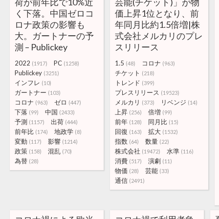
荷が前年比で10%近
芸能(チケット)」が物
く下落。中国ゼロコ
価上昇1位となり、前
ロナ政策の影響も
年同月比約1.5倍増|株
大。ガートナーの予
式会社メルカリのプレ
測 – Publickey
スリリース
2022
PC
1.5
コロナ
(1917)
(1258)
(48)
(963)
Publickey
チケット
(3251)
(218)
インフレ
トレンド
(10)
(399)
ガートナー
プレスリリース
(103)
(19523)
コロナ
ゼロ
メルカリ
リベンジ
(963)
(447)
(373)
(14)
下落
中国
上昇
倍増
(99)
(2433)
(256)
(99)
予測
出荷
前年
同月比
(1157)
(444)
(128)
(15)
前年比
地政学
回復
拡大
(174)
(8)
(163)
(1532)
変動
影響
指数
数量
(117)
(1214)
(64)
(22)
政策
混乱
株式会社
水準
(158)
(70)
(19472)
(116)
為替
消費
演劇
(28)
(517)
(11)
物価
芸能
(28)
(33)
通信
(2491)