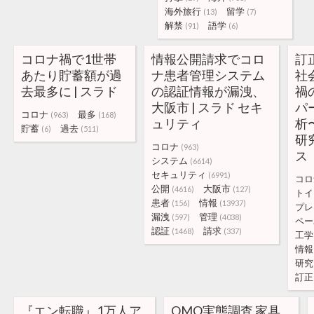
海外旅行
留学
(13)
(7)
解禁
語学
(91)
(6)
コロナ禍で1世帯
情報公開請求でコロ
訂
あたり貯蓄額が過
ナ患者管理システム
社
去最多に | スラド
の認証情報が漏洩、
禍
大阪市 | スラド セキ
パ
コロナ
最多
(963)
(168)
ュリティ
析
貯蓄
過去
(6)
(511)
研
コロナ
(963)
ス
システム
(6614)
セキュリティ
(6991)
コロ
公開
大阪市
(4616)
(127)
トイ
患者
情報
(156)
(13937)
プレ
漏洩
管理
(597)
(4038)
ペー
認証
請求
(1468)
(337)
工学
情報
研究
訂正
『エン転職』1万人ア
OMO実態調査 家具