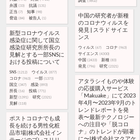
調査
(5802)
弁護
抗議
(33)
(131)
正当
知事
(7)
(98)
中国の研究者が新種
脅迫
被告人
(84)
(1)
のコロナウィルスを
発見 | スラド サイエ
新型コロナウイルス
ンス
感染症に関して国立
感染症研究所所長の
ウィルス
コロナ
(67)
(963)
見解とする一部SNSに
サイエンス
(4300)
中国
新種
(2433)
(83)
おける投稿について
発見
研究
(796)
(2321)
SNS
ウイルス
(1212)
(877)
コロナ
一部
(963)
(1373)
アタラシイものや体験
国立
感染
(347)
(893)
の応援購入サービス
所長
投稿
(16)
(771)
「Makuake」にて2023
新型
研究
(1391)
(2321)
年4月〜2023年9月のト
見解
(118)
レンドレポートを発
表〜最新テクノロジー
ポストコロナでも成
への注目や「脱コロ
長を続ける男性化粧
ナ」のトレンドが顕著
品市場|株式会社イン
に〜|株式会社マクアケ
テージのプレスリリ