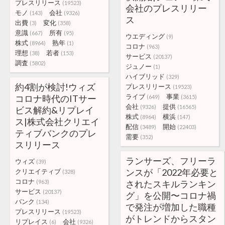
プレスリリース
(19523)
会社のプレスリリー
モノ
会社
(143)
(9326)
ス
出費
変化
(3)
(358)
意識
所有
(667)
(95)
ウエディング
(9)
株式
熟年
(8964)
(1)
コロナ
(963)
理想
若者
(38)
(153)
サービス
(20137)
調査
(5802)
ジュノー
(1)
ハイブリッド
(329)
約4割が検討!ウィズ
プレスリリース
(19523)
ライブ
事業
コロナ時代のITサー
(649)
(3615)
会社
提供
(9326)
(16565)
ビス解約&リプレイ
株式
横浜
(8964)
(147)
ス|株式会社クリエイ
配信
開始
(3489)
(22403)
ティブバンクのプレ
需要
(352)
スリリース
ランサーズ、フリーラ
ウィズ
(39)
ンスが「2022年必要と
クリエイティブ
(328)
コロナ
(963)
されたスキルランキン
サービス
(20137)
グ」を公開〜コロナ禍
バンク
(134)
で発注が増加した職種
プレスリリース
(19523)
がトレンドからスタン
リプレイス
会社
(6)
(9326)