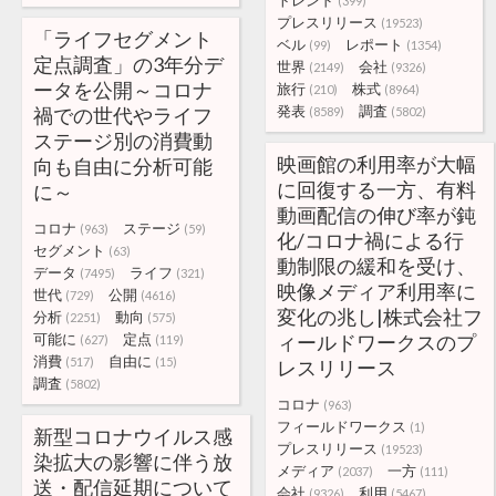
トレンド
(399)
プレスリリース
(19523)
「ライフセグメント
ベル
レポート
(99)
(1354)
定点調査」の3年分デ
世界
会社
(2149)
(9326)
ータを公開～コロナ
旅行
株式
(210)
(8964)
発表
調査
禍での世代やライフ
(8589)
(5802)
ステージ別の消費動
映画館の利用率が大幅
向も自由に分析可能
に回復する一方、有料
に～
動画配信の伸び率が鈍
コロナ
ステージ
(963)
(59)
化/コロナ禍による行
セグメント
(63)
動制限の緩和を受け、
データ
ライフ
(7495)
(321)
映像メディア利用率に
世代
公開
(729)
(4616)
変化の兆し|株式会社フ
分析
動向
(2251)
(575)
可能に
定点
ィールドワークスのプ
(627)
(119)
消費
自由に
(517)
(15)
レスリリース
調査
(5802)
コロナ
(963)
フィールドワークス
(1)
新型コロナウイルス感
プレスリリース
(19523)
染拡大の影響に伴う放
メディア
一方
(2037)
(111)
送・配信延期について
会社
利用
(9326)
(5467)