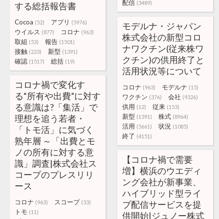
配信
(3489)
する総括報告書
Cocoa
アプリ
(52)
(5976)
モデルナ・ジャパン
ウイルス
コロナ
(877)
(963)
株式会社の新型コロ
取組
報告
(53)
(1501)
ナワクチン(従来株ワ
接触
新型
(223)
(1391)
クチン)の供用終了と
確認
総括
(1517)
(19)
活用状況等について
コロナ禍で変化す
コロナ
モデルナ
(963)
(15)
る“所有や出費”に対す
ワクチン
会社
(376)
(9326)
る意識は?「集活」で
供用
従来
(12)
(153)
新型
株式
理想を追う若者・
(1391)
(8964)
活用
状況
(5661)
(1085)
「トモ活」に気づく
終了
(4151)
熟年層 ～「出費とモ
ノの所有に対する意
【コロナ禍で需要
識」調査|株式会社ス
増】横浜のウエディ
コープのプレスリリ
ング会社が新事業、
ース
ハイブリッド型ライ
コロナ
スコープ
(963)
(33)
ブ配信サービスを提
トモ
(11)
供開始|ジュノー株式