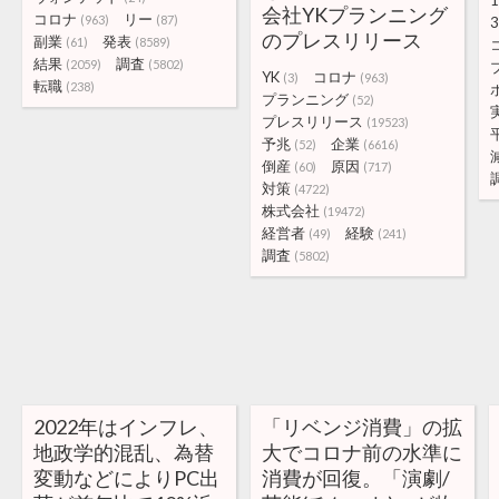
1
会社YKプランニング
コロナ
リー
(963)
(87)
3
のプレスリリース
副業
発表
(61)
(8589)
結果
調査
(2059)
(5802)
YK
コロナ
(3)
(963)
転職
(238)
プランニング
(52)
プレスリリース
(19523)
予兆
企業
(52)
(6616)
倒産
原因
(60)
(717)
対策
(4722)
株式会社
(19472)
経営者
経験
(49)
(241)
調査
(5802)
2022年はインフレ、
「リベンジ消費」の拡
地政学的混乱、為替
大でコロナ前の水準に
変動などによりPC出
消費が回復。「演劇/