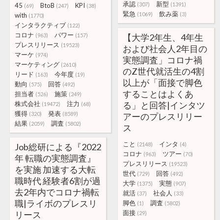
承認
新型
(307)
(1391)
45
BtoB
KPI
(69)
(247)
(38)
緊急
飲み薬
(1069)
(3)
with
(1770)
インタラクティブ
(122)
コロナ
パワー
(963)
(157)
【大学2年生、4年生
プレスリリース
(19523)
および社会人2年目の
マーケ
(974)
実態調査」コロナ禍
マーケティング
(2610)
のZ世代就活生の4割
リード
今年度
(163)
(19)
以上が「面接で脚色
動向
回答
(575)
(492)
することはよくあ
担当者
施策
(526)
(249)
株式会社
注力
る」と回答|インタツ
(19472)
(68)
獲得
発表
(320)
(8589)
アーのプレスリリー
結果
調査
(2059)
(5802)
ス
こと
インタ
(2148)
(4)
Job総研による『2022
コロナ
ツアー
(963)
(70)
年 転職の実態調査』
プレスリリース
(19523)
を実施 加速する大転
世代
回答
(729)
(492)
職時代 経験者6割が過
大学
実態
(1375)
(907)
去2年内でコロナ禍転
就活
社会人
(37)
(33)
職|ライボのプレスリ
脚色
調査
(1)
(5802)
面接
リース
(29)