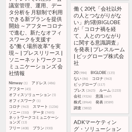
議室管理、運用、デー
働く20代「会社以外
タ分析を 月額制で利用
の人とつながりがな
できる新プランを提供
い」約5割BIGLOBE
開始 ～アフターコロナ
が「コロナ禍を経
で進む、新たなオフィ
て、人とのつながり
スワークを支援す
に関する意識調査」
る“働く場所改革”を実
を発表 | プレスルーム
現～ | プレスリリース |
| ビッグローブ株式会
ソニーネットワークコ
社
ミュニケーションズ 会
社情報
20
BIGLOBE
(984)
(135)
ない
コロナ
(86)
(963)
Nimway
アドレス
(1)
(486)
ビッグローブ
(117)
アフター
(45)
プレス
ルーム
(2625)
(1233)
オフィスソリューション
(5)
会社
意識
(9326)
(667)
オフィスワーク
(1)
株式
発表
(8964)
(8589)
コロナ
スマート
(963)
(1236)
調査
(5802)
ソニー
データ
(550)
(7495)
ネットワークコミュニケーシ
ADKマーケティン
ョンズ
(13)
フリー
プラン
グ・ソリューション
(408)
(930)