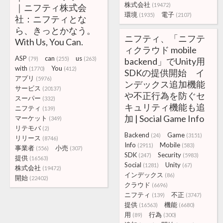
株式会社
(19472)
｜ニフティ株式会
環境
電子
(1935)
(2107)
社：ニフティとな
ら、きっとかなう。
ニフティ、「ニフテ
With Us, You Can.
ィクラウド mobile
ASP
can
us
(79)
(255)
(263)
backend」でUnity用
with
You
(1770)
(412)
SDKの提供開始 イ
アプリ
(5976)
ンデックス追加機能
サービス
(20137)
や不正行為を防ぐセ
スーパー
(332)
キュリティ機能も追
ニフティ
(139)
加 | Social Game Info
マーケット
(349)
リテモバ
(2)
Backend
Game
(24)
(3151)
リリース
(8746)
Info
Mobile
(2911)
(583)
事業者
小売
(556)
(307)
SDK
Security
(247)
(5983)
提供
(16563)
Social
Unity
(1281)
(67)
株式会社
(19472)
インデックス
(86)
開始
(22402)
クラウド
(6696)
ニフティ
不正
(139)
(3747)
提供
機能
(16563)
(6680)
用
行為
(89)
(300)