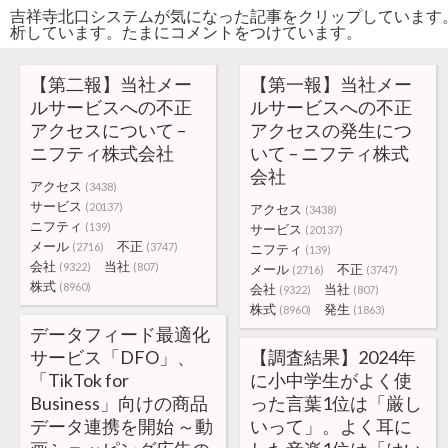
吉祥寺北口システムが気になった記事をクリップしています
析しています。たまにコメントをつけています。
【第二報】当社メー
【第一報】当社メー
ルサービスへの不正
ルサービスへの不正
アクセスについて –
アクセスの発生につ
ニフティ株式会社
いて – ニフティ株式
会社
アクセス
(3438)
サービス
(20137)
アクセス
(3438)
ニフティ
(139)
サービス
(20137)
メール
不正
(2716)
(3747)
ニフティ
(139)
会社
当社
(9322)
(807)
メール
不正
(2716)
(3747)
株式
(8960)
会社
当社
(9322)
(807)
株式
発生
(8960)
(1863)
データフィード最適化
サービス「DFO」、
【調査結果】2024年
「TikTok for
に小中学生がよく使
Business」向けの商品
った言葉1位は「厳し
データ連携を開始 ～動
いって」。よく耳に