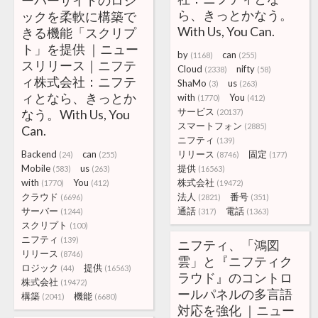
ーバーサイドのロジ
ら、きっとかなう。
ックを柔軟に構築で
With Us, You Can.
きる機能「スクリプ
ト」を提供 ｜ニュー
by
can
(1168)
(255)
スリリース｜ニフテ
Cloud
nifty
(2338)
(58)
ィ株式会社：ニフテ
ShaMo
us
(3)
(263)
ィとなら、きっとか
with
You
(1770)
(412)
サービス
なう。With Us, You
(20137)
スマートフォン
(2885)
Can.
ニフティ
(139)
Backend
can
リリース
固定
(24)
(255)
(8746)
(177)
Mobile
us
提供
(583)
(263)
(16563)
with
You
株式会社
(1770)
(412)
(19472)
クラウド
法人
番号
(6696)
(2821)
(351)
サーバー
通話
電話
(1244)
(317)
(1363)
スクリプト
(100)
ニフティ
(139)
ニフティ、「鴻図
リリース
(8746)
雲」と『ニフティク
ロジック
提供
(44)
(16563)
ラウド』のコントロ
株式会社
(19472)
ールパネルの多言語
構築
機能
(2041)
(6680)
対応を強化 ｜ニュー