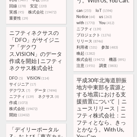
う。With Us, You Can.
回線
安定
(278)
(220)
can
IoT
(255)
(1594)
実感
株式会社
(95)
(19472)
Notice
us
(64)
(263)
重要性
(29)
with
You
(1770)
(412)
ニフティ
(139)
ニフティネクサスの
プロジェクト
(1276)
「DFO」がサイジニ
リリース
(8746)
ア「デクワ
利用者
参加
(531)
(483)
ス.VISION」のデータ
喚起
(1382)
株式会社
機器
作成を開始 | ニフティ
(19472)
(891)
注意
調査
(1951)
(5801)
ネクサス株式会社
DFO
VISION
(5)
(114)
平成30年北海道胆振
サイジニア
(17)
地方中東部を震源と
デクワス
データ
(7)
(7494)
する地震における支
ニフティ
ネクサス
(139)
(8)
援措置について ｜ニ
作成
(1073)
ュースリリース｜ニ
株式会社
(19472)
フティ株式会社：ニ
開始
(22402)
フティとなら、きっ
「デイリーポータル
とかなう。With Us,
Z」および「東京カル
You Can.