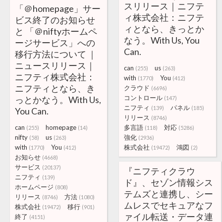
スリリース｜ニフテ
「＠homepage」サー
ィ株式会社：ニフテ
ビス終了のお知らせ
ィとなら、きっとか
と 「＠niftyホームペ
なう。With Us, You
ージサービス」への
Can.
移行方法について ｜
ニュースリリース｜
can
us
(255)
(263)
ニフティ株式会社：
with
You
(1770)
(412)
ニフティとなら、き
クラウド
(6696)
コントロール
っとかなう。With Us,
(147)
ニフティ
パネル
(139)
(185)
You Can.
リリース
(8746)
can
homepage
多言語
対応
(255)
(14)
(118)
(5286)
nifty
us
強化
(58)
(263)
(2936)
with
You
株式会社
鴻図
(1770)
(412)
(19472)
(2)
お知らせ
(4668)
サービス
(20137)
『ニフティクラウ
ニフティ
(139)
ド』、セゾン情報シス
ホームページ
(808)
テムズと連携し、シー
リリース
方法
(8746)
(1080)
ムレスでセキュアなフ
株式会社
移行
(19472)
(901)
ァイル転送・データ連
終了
(4151)