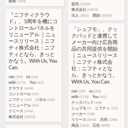
開発
(7222)
提供
(16563)
株式会社
(19472)
『ニフティクラウ
法人
開始
(2821)
(22402)
ド』、5周年を機にコ
ントロールパネルを
「シュフモ」、クッ
リニューアル ｜ニュ
クパッドと連携して
ースリリース｜ニフ
メーカー向け広告商
ティ株式会社：ニフ
品の共同提供を開始
ティとなら、きっと
｜ニュースリリース
かなう。With Us, You
｜ニフティ株式会
Can.
社：ニフティとな
ら、きっとかなう。
can
us
(255)
(263)
With Us, You Can.
with
You
(1770)
(412)
クラウド
(6696)
can
us
(255)
(263)
コントロール
(147)
with
You
(1770)
(412)
ニフティ
パネル
(139)
(185)
クックパッド
(144)
リニューアル
(491)
シュフモ
ニフティ
(3)
(139)
リリース
(8746)
メーカー
(578)
株式会社
(19472)
リリース
共同
(8746)
(2298)
商品
広告
(1263)
(4099)