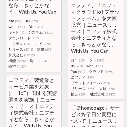
なら、きっとかな
ニフティ、「ニフテ
う。With Us, You Can.
ィクラウドIoTプラッ
トフォーム」を大幅
can
us
(255)
(263)
拡充 ｜ニュースリリ
with
You
(1770)
(412)
ース｜ニフティ株式
キャビ
システム
(2)
(6611)
会社：ニフティとな
ダウンロード
(457)
ら、きっとかなう。
ニフティ
マイ
(139)
(270)
リリース
制限
(8746)
(676)
With Us, You Can.
株式会社
(19472)
can
IoT
機能
発生
(255)
(1594)
(6680)
(1863)
us
with
障害
(263)
(1770)
(1437)
You
クラウド
(412)
(6696)
ニフティ
(139)
ニフティ、製造業と
プラットフォーム
(2931)
サービス業を対象
リリース
大幅
(8746)
(670)
に、IoTに関する実態
拡充
株式会社
(557)
(19472)
調査を実施 ｜ニュー
スリリース｜ニフテ
「＠homepage」サー
ィ株式会社：ニフテ
ビス終了日の変更に
ィとなら、きっとか
ついて ｜ニュースリ
なう。With Us, You