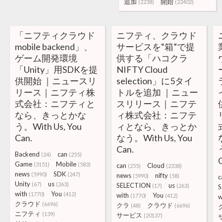
追加
開始
(2238)
(22402)
「ニフティクラウド
ニフティ、クラウド
mobile backend」、
サービスを“箱”で提
ゲーム開発環境
供する「ハコクラ
「Unity」用SDKを提
NIFTY Cloud
供開始 ｜ニュースリ
selection」に5タイ
リース｜ニフティ株
トルを追加 ｜ニュー
式会社：ニフティと
スリリース｜ニフテ
なら、きっとかな
ィ株式会社：ニフテ
う。With Us, You
ィとなら、きっとか
Can.
なう。With Us, You
Can.
Backend
can
(24)
(255)
Game
Mobile
(3151)
(583)
can
Cloud
(255)
(2338)
news
SDK
(5990)
(247)
news
nifty
(5990)
(58)
c
Unity
us
(67)
(263)
SELECTION
us
(17)
(263)
S
with
You
(1770)
(412)
with
You
(1770)
(412)
w
クラウド
(6696)
クラ
クラウド
(48)
(6696)
ニフティ
(139)
サービス
(20137)