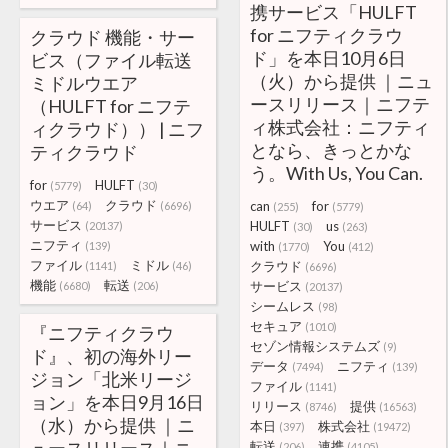
携サービス「HULFT
for ニフティクラウ
クラウド 機能・サー
ド」を本日10月6日
ビス（ファイル転送
（火）から提供 ｜ニュ
ミドルウエア
ースリリース｜ニフテ
（HULFT for ニフテ
ィ株式会社：ニフティ
ィクラウド）） | ニフ
となら、きっとかな
ティクラウド
う。With Us, You Can.
for
HULFT
(5779)
(30)
ウエア
クラウド
can
for
(64)
(6696)
(255)
(5779)
サービス
HULFT
us
(20137)
(30)
(263)
ニフティ
with
You
(139)
(1770)
(412)
ファイル
ミドル
クラウド
(1141)
(46)
(6696)
機能
転送
サービス
(6680)
(206)
(20137)
シームレス
(98)
セキュア
(1010)
『ニフティクラウ
セゾン情報システムズ
(9)
ド』、初の海外リー
データ
ニフティ
(7494)
(139)
ジョン「北米リージ
ファイル
(1141)
ョン」を本日9月16日
リリース
提供
(8746)
(16563)
（水）から提供 ｜ニ
本日
株式会社
(397)
(19472)
転送
連携
(206)
(4105)