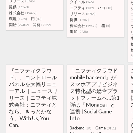
リリース
(8746)
タイトル
(165)
提供
(16563)
ニフティ
ハコ
(139)
(18)
株式会社
(19472)
リリース
(8746)
環境
用
(1935)
(89)
提供
(16563)
開始
開発
(22402)
(7222)
株式会社
箱
(19472)
(5)
追加
(2238)
『ニフティクラウ
「ニフティクラウド
ド』、コントロール
mobile backend」が
パネルを大幅リニュ
スマホアプリビジネ
ーアル ｜ニュースリ
ス特化型の総合プラ
リース｜ニフティ株
ットフォームへ…第1
式会社：ニフティと
弾は「Monaca」と
なら、きっとかな
連携 | Social Game
う。With Us, You
Info
Can.
Backend
Game
(24)
(3151)