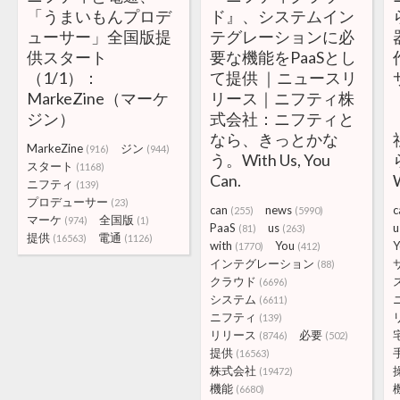
「うまいもんプロデ
ド』、システムイン
ューサー」全国版提
テグレーションに必
供スタート
要な機能をPaaSとし
（1/1）：
て提供 ｜ニュースリ
MarkeZine（マーケ
リース｜ニフティ株
ジン）
式会社：ニフティと
なら、きっとかな
MarkeZine
ジン
(916)
(944)
う。With Us, You
スタート
(1168)
Can.
W
ニフティ
(139)
プロデューサー
(23)
can
news
c
(255)
(5990)
マーケ
全国版
(974)
(1)
PaaS
us
u
(81)
(263)
提供
電通
(16563)
(1126)
with
You
Y
(1770)
(412)
インテグレーション
(88)
クラウド
(6696)
システム
(6611)
ニフティ
(139)
リリース
必要
(8746)
(502)
提供
(16563)
株式会社
(19472)
機能
(6680)