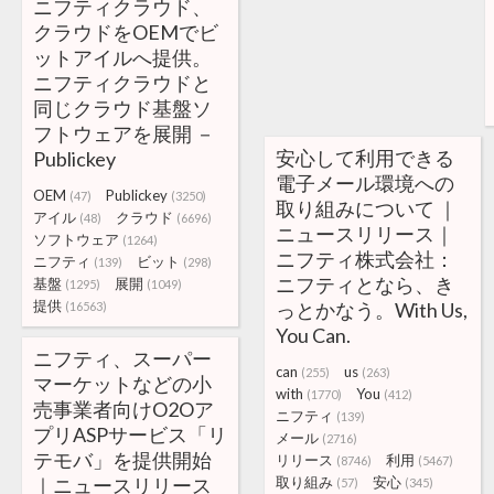
ニフティクラウド、
クラウドをOEMでビ
ットアイルへ提供。
ニフティクラウドと
同じクラウド基盤ソ
フトウェアを展開 －
安心して利用できる
Publickey
電子メール環境への
OEM
Publickey
(47)
(3250)
取り組みについて ｜
アイル
クラウド
(48)
(6696)
ニュースリリース｜
ソフトウェア
(1264)
ニフティ株式会社：
ニフティ
ビット
(139)
(298)
ニフティとなら、き
基盤
展開
(1295)
(1049)
提供
っとかなう。With Us,
(16563)
You Can.
ニフティ、スーパー
can
us
(255)
(263)
マーケットなどの小
with
You
(1770)
(412)
売事業者向けO2Oア
ニフティ
(139)
プリASPサービス「リ
メール
(2716)
テモバ」を提供開始
リリース
利用
(8746)
(5467)
｜ニュースリリース
取り組み
安心
(57)
(345)