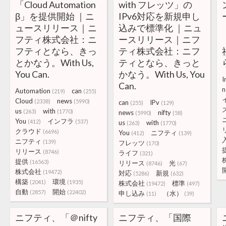
「Cloud Automation
with フレッツ」の
β」を提供開始 ｜ニ
IPv6対応を新規申し
ュースリリース｜ニ
込みで標準化 ｜ニュ
フティ株式会社：ニ
ースリリース｜ニフ
フティとなら、きっ
ティ株式会社：ニフ
とかなう。With Us,
ティとなら、きっと
You Can.
かなう。With Us, You
I
Can.
n
Automation
can
(219)
(255)
Cloud
news
(2338)
(5990)
can
IPv
(255)
(129)
us
with
(263)
(1770)
news
nifty
(5990)
(58)
You
インフラ
(412)
(537)
us
with
(263)
(1770)
クラウド
(6696)
You
ニフティ
(412)
(139)
ニフティ
(139)
フレッツ
(170)
リリース
(8746)
ライフ
(321)
提供
(16563)
リリース
光
(8746)
(67)
株式会社
(19472)
対応
新規
(5286)
(632)
構築
環境
(2041)
(1935)
株式会社
標準
(19472)
(497)
自動
開始
(2857)
(22402)
申し込み
（水）
(11)
(39)
ニフティ、「＠nifty
ニフティ、「国際