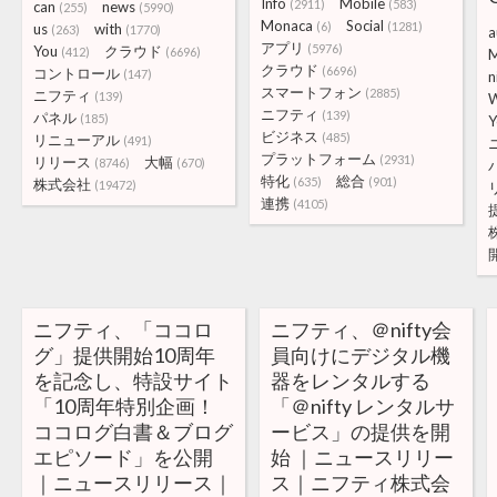
Info
Mobile
(2911)
(583)
can
news
(255)
(5990)
Monaca
Social
(6)
(1281)
us
with
(263)
(1770)
a
アプリ
(5976)
You
クラウド
(412)
(6696)
M
クラウド
(6696)
コントロール
(147)
n
スマートフォン
(2885)
ニフティ
(139)
ニフティ
(139)
パネル
(185)
Y
ビジネス
(485)
リニューアル
(491)
プラットフォーム
(2931)
リリース
大幅
(8746)
(670)
特化
総合
(635)
(901)
株式会社
(19472)
連携
(4105)
ニフティ、「ココロ
ニフティ、＠nifty会
グ」提供開始10周年
員向けにデジタル機
を記念し、特設サイト
器をレンタルする
「10周年特別企画！
「＠nifty レンタルサ
ココログ白書＆ブログ
ービス」の提供を開
エピソード」を公開
始 ｜ニュースリリー
｜ニュースリリース｜
ス｜ニフティ株式会