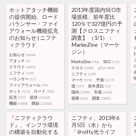
ホットアタッチ機能
2013年度国内SEO市
の提供開始、ロード
場規模、前年度比
バランサー・ファイ
120％で327億円の予
アウォール機能拡充
測【クロスニフティ
のお知らせ | ニフテ
調査】 （1/1）：
ィクラウド
MarkeZine（マーケ
J
ジン）
S
お知らせ
(4668)
アタッチ
(6)
MarkeZine
SEO
(916)
(121)
クラウド
(6696)
クロス
ジン
(1006)
(944)
ニフティ
(139)
ニフティ
(139)
バランサー
(17)
マーケ
予測
(974)
(1157)
ファイアウォール
(59)
億
前年度比
(597)
(12)
ホット
ロード
(115)
(242)
国内
市場
(2059)
(1946)
拡充
提供
(557)
(16563)
規模
調査
(601)
(5801)
機能
開始
(6680)
(22402)
『ニフティクラウ
ニフティ、2013年6
ド』、インフラ環境
月5日（水）から
の構築を自動化する
「＠nifty光ライフ