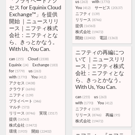
「プライベートアク
us
with
(263)
(1770)
セス for Equinix Cloud
You
サービス
(412)
(20137)
Exchange™」を提供
ニフティ
(139)
リリース
開始 ｜ニュースリリ
(8746)
提供
(16563)
ース｜ニフティ株式
株式会社
(19472)
会社：ニフティとな
開始
電話
(22402)
(1363)
ら、きっとかなう。
With Us, You Can.
ニフティの再編につ
いて ｜ニュースリリ
can
Cloud
(255)
(2338)
Equinix
Exchange
ース｜ニフティ株式
(24)
(183)
for
us
(5779)
(263)
会社：ニフティとな
with
You
(1770)
(412)
ら、きっとかなう。
アクセス
(3438)
With Us, You Can.
クラウド
(6696)
ニフティ
(139)
can
us
(255)
(263)
プライベート
(346)
with
You
(1770)
(412)
マルチ
(573)
ニフティ
(139)
リリース
実現
(8746)
(3517)
リリース
再編
(8746)
(95)
提供
(16563)
株式会社
(19472)
株式会社
(19472)
環境
開始
(1935)
(22402)