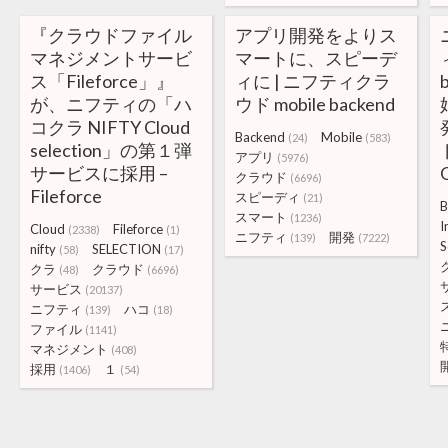
『クラウドファイル
アプリ開発をよりス
マネジメントサービ
マートに、スピーデ
ス「Fileforce」』
ィに | ニフティクラ
が、ニフティの「ハ
ウド mobile backend
コクラ NIFTY Cloud
Backend
Mobile
(24)
(583)
selection」の第１弾
アプリ
(5976)
サービスに採用 –
クラウド
(6696)
Fileforce
スピーディ
(21)
B
スマート
(1236)
I
Cloud
Fileforce
(2338)
(1)
ニフティ
開発
(139)
(7222)
S
nifty
SELECTION
(58)
(17)
クラ
クラウド
(48)
(6696)
サービス
(20137)
ニフティ
ハコ
(139)
(18)
ファイル
(1141)
マネジメント
(408)
採用
１
(1406)
(54)