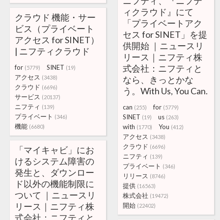
ニフティ、『ニフテ
ィクラウド』にて
クラウド 機能・サー
「プライベートアク
ビス（プライベート
セス for SINET」を提
アクセス for SINET）
供開始 ｜ニュースリ
| ニフティクラウド
リース｜ニフティ株
式会社：ニフティと
for
SINET
(5779)
(19)
アクセス
(3438)
なら、きっとかな
クラウド
(6696)
う。With Us, You Can.
サービス
(20137)
ニフティ
can
for
(139)
(255)
(5779)
プライベート
SINET
us
(346)
(19)
(263)
機能
with
You
(6680)
(1770)
(412)
アクセス
(3438)
クラウド
(6696)
「マイキャビ」にお
ニフティ
(139)
けるシステム障害の
プライベート
(346)
発生と、ダウンロー
リリース
(8746)
ド以外の機能制限に
提供
(16563)
ついて ｜ニュースリ
株式会社
(19472)
リース｜ニフティ株
開始
(22402)
式会社：ニフティと