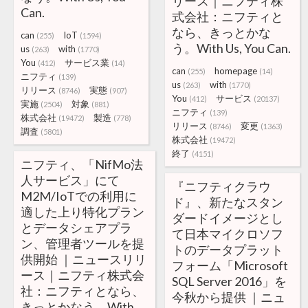
リース｜ニフティ株
Can.
式会社：ニフティと
なら、きっとかな
can
IoT
(255)
(1594)
う。With Us, You Can.
us
with
(263)
(1770)
You
サービス業
(412)
(14)
can
homepage
(255)
(14)
ニフティ
(139)
us
with
(263)
(1770)
リリース
実態
(8746)
(907)
You
サービス
(412)
(20137)
実施
対象
(2504)
(881)
ニフティ
(139)
株式会社
製造
(19472)
(778)
リリース
変更
(8746)
(1363)
調査
(5801)
株式会社
(19472)
終了
(4151)
ニフティ、「NifMo法
人サービス」にて
『ニフティクラウ
M2M/IoTでの利用に
ド』、新たなスタン
適した上り特化プラン
ダードイメージとし
とデータシェアプラ
て日本マイクロソフ
ン、管理者ツールを提
トのデータプラット
供開始 ｜ニュースリリ
フォーム「Microsoft
ース｜ニフティ株式会
SQL Server 2016」を
社：ニフティとなら、
今秋から提供 ｜ニュ
きっとかなう。With