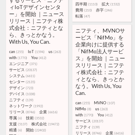
するサービス「ニフテ
四半期
拡大
(1110)
(1532)
ィIoTデザインセンタ
費用
赤字
(210)
(246)
ー」を開始 ｜ニュース
転落
(47)
リリース｜ニフティ株
式会社：ニフティとな
ニフティ、MVNOサ
ら、きっとかなう。
ービス「NifMo」を
With Us, You Can.
企業向けに提供する
「NifMo法人サービ
can
IoT
us
(255)
(1594)
(263)
ス」を開始 ｜ニュー
with
You
(1770)
(412)
エンジニア
(371)
スリリース｜ニフテ
サービス
(20137)
ィ株式会社：ニフテ
システム
(6611)
ィとなら、きっとか
センター
(2135)
なう。With Us, You
デザイン
(723)
Can.
デバイス
(1038)
ニフティ
(139)
can
MVNO
(255)
(107)
ネットワーク
(1992)
NifMo
us
(8)
(263)
リリース
企業
(8746)
(6616)
with
You
(1770)
(412)
専属
技術
(6)
(3532)
サービス
(20137)
支援
株式会社
(5137)
(19472)
ニフティ
(139)
精通
開始
(6)
(22402)
リリース
企業
(8746)
(6616)