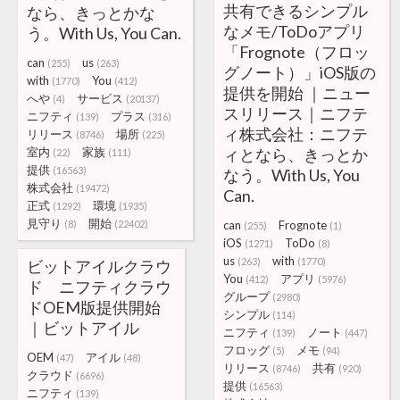
共有できるシンプル
なら、きっとかな
なメモ/ToDoアプリ
う。With Us, You Can.
「Frognote（フロッ
can
us
(255)
(263)
グノート）」iOS版の
with
You
(1770)
(412)
提供を開始 ｜ニュー
へや
サービス
(4)
(20137)
スリリース｜ニフテ
ニフティ
プラス
(139)
(316)
ィ株式会社：ニフテ
リリース
場所
(8746)
(225)
室内
家族
ィとなら、きっとか
(22)
(111)
提供
(16563)
なう。With Us, You
株式会社
(19472)
Can.
正式
環境
(1292)
(1935)
見守り
開始
(8)
(22402)
can
Frognote
(255)
(1)
iOS
ToDo
(1271)
(8)
us
with
(263)
(1770)
ビットアイルクラウ
You
アプリ
(412)
(5976)
ド ニフティクラウ
グループ
(2980)
ドOEM版提供開始
シンプル
(114)
｜ビットアイル
ニフティ
ノート
(139)
(447)
フロッグ
メモ
(5)
(94)
OEM
アイル
(47)
(48)
リリース
共有
(8746)
(920)
クラウド
(6696)
提供
(16563)
ニフティ
(139)