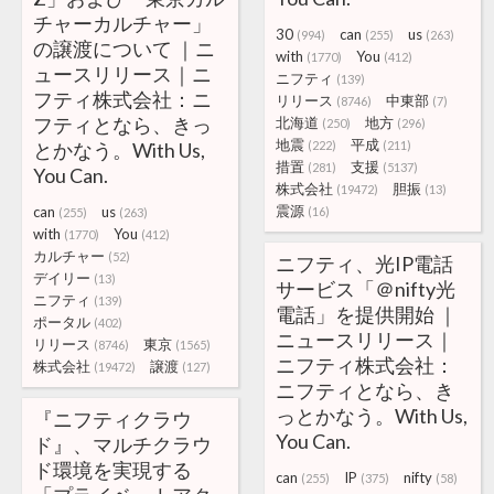
チャーカルチャー」
30
can
us
(994)
(255)
(263)
の譲渡について ｜ニ
with
You
(1770)
(412)
ュースリリース｜ニ
ニフティ
(139)
フティ株式会社：ニ
リリース
中東部
(8746)
(7)
フティとなら、きっ
北海道
地方
(250)
(296)
地震
平成
とかなう。With Us,
(222)
(211)
措置
支援
(281)
(5137)
You Can.
株式会社
胆振
(19472)
(13)
震源
can
us
(16)
(255)
(263)
with
You
(1770)
(412)
カルチャー
(52)
ニフティ、光IP電話
デイリー
(13)
サービス「＠nifty光
ニフティ
(139)
電話」を提供開始 ｜
ポータル
(402)
ニュースリリース｜
リリース
東京
(8746)
(1565)
ニフティ株式会社：
株式会社
譲渡
(19472)
(127)
ニフティとなら、き
っとかなう。With Us,
『ニフティクラウ
You Can.
ド』、マルチクラウ
ド環境を実現する
can
IP
nifty
(255)
(375)
(58)