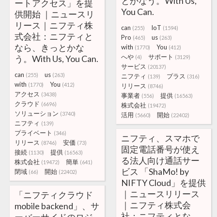
とかなう。With Us,
ートアクセス」を提
You Can.
供開始 ｜ニュースリ
リース｜ニフティ株
can
IoT
(255)
(1594)
式会社：ニフティと
Pro
us
(465)
(263)
なら、きっとかな
with
You
(1770)
(412)
へや
サポート
う。With Us, You Can.
(4)
(3129)
サービス
(20137)
can
us
(255)
(263)
ニフティ
プラス
(139)
(316)
with
You
(1770)
(412)
リリース
(8746)
アクセス
(3438)
事業者
提供
(556)
(16563)
クラウド
(6696)
株式会社
(19472)
ソリューション
(3740)
活用
開始
(5660)
(22402)
ニフティ
(139)
プライベート
(346)
ニフティ、スマホで
リリース
安価
(8746)
(73)
固定電話番号が使え
接続
提供
(1130)
(16563)
る法人向け通話サー
株式会社
簡単
(19472)
(641)
ビス 「ShaMo! by
閉域
開始
(66)
(22402)
NIFTY Cloud」を提供
｜ニュースリリース
「ニフティクラウド
｜ニフティ株式会
mobile backend」、サ
社：ニフティとな