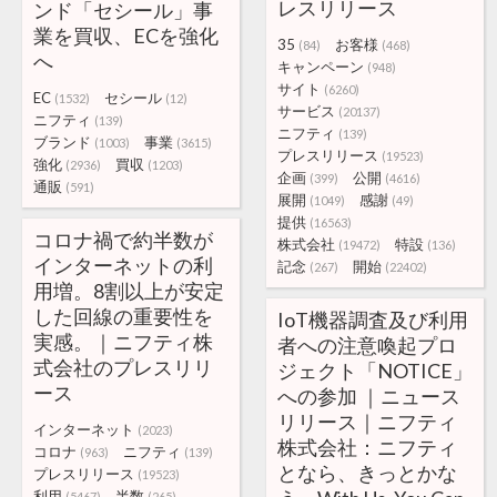
レスリリース
ンド「セシール」事
業を買収、ECを強化
35
お客様
(84)
(468)
へ
キャンペーン
(948)
サイト
(6260)
EC
セシール
(1532)
(12)
サービス
(20137)
ニフティ
(139)
ニフティ
(139)
ブランド
事業
(1003)
(3615)
プレスリリース
(19523)
強化
買収
(2936)
(1203)
企画
公開
(399)
(4616)
通販
(591)
展開
感謝
(1049)
(49)
提供
(16563)
コロナ禍で約半数が
株式会社
特設
(19472)
(136)
インターネットの利
記念
開始
(267)
(22402)
用増。8割以上が安定
した回線の重要性を
IoT機器調査及び利用
実感。｜ニフティ株
者への注意喚起プロ
式会社のプレスリリ
ジェクト「NOTICE」
ース
への参加 ｜ニュース
リリース｜ニフティ
インターネット
(2023)
株式会社：ニフティ
コロナ
ニフティ
(963)
(139)
となら、きっとかな
プレスリリース
(19523)
利用
半数
(5467)
(265)