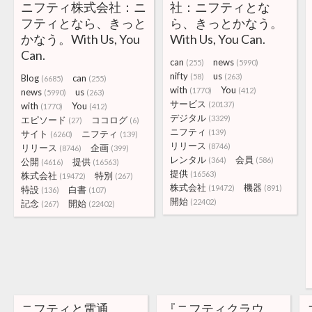
ニフティ株式会社：ニ
社：ニフティとな
フティとなら、きっと
ら、きっとかなう。
かなう。With Us, You
With Us, You Can.
Can.
can
news
(255)
(5990)
nifty
us
(58)
(263)
Blog
can
(6685)
(255)
with
You
(1770)
(412)
news
us
(5990)
(263)
サービス
(20137)
with
You
(1770)
(412)
デジタル
(3329)
エピソード
ココログ
(27)
(6)
ニフティ
(139)
サイト
ニフティ
(6260)
(139)
リリース
(8746)
リリース
企画
(8746)
(399)
レンタル
会員
(364)
(586)
公開
提供
(4616)
(16563)
提供
(16563)
株式会社
特別
(19472)
(267)
株式会社
機器
(19472)
(891)
特設
白書
(136)
(107)
開始
(22402)
記念
開始
(267)
(22402)
ニフティと電通、
『ニフティクラウ