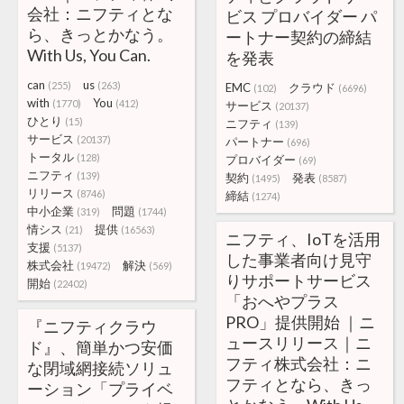
会社：ニフティとな
ビス プロバイダー パ
ら、きっとかなう。
ートナー契約の締結
With Us, You Can.
を発表
can
us
(255)
(263)
EMC
クラウド
(102)
(6696)
with
You
(1770)
(412)
サービス
(20137)
ひとり
(15)
ニフティ
(139)
サービス
(20137)
パートナー
(696)
トータル
(128)
プロバイダー
(69)
ニフティ
(139)
契約
発表
(1495)
(8587)
リリース
(8746)
締結
(1274)
中小企業
問題
(319)
(1744)
情シス
提供
(21)
(16563)
ニフティ、IoTを活用
支援
(5137)
した事業者向け見守
株式会社
解決
(19472)
(569)
りサポートサービス
開始
(22402)
「おへやプラス
PRO」提供開始 ｜ニ
『ニフティクラウ
ュースリリース｜ニ
ド』、簡単かつ安価
フティ株式会社：ニ
な閉域網接続ソリュ
フティとなら、きっ
ーション「プライベ