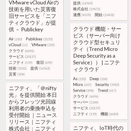
VMware vCloud Airの
提供
(16563)
技術を用いた災害復
株式会社
(19472)
連携
開始
旧サービスを「ニフ
(4105)
(22402)
ティクラウド」が提
クラウド 機能・サー
供 － Publickey
ビス（サーバー向け
Air
Publickey
(180)
(3250)
クラウド型セキュリ
vCloud
VMware
(11)
(339)
ティ（Trend Micro
クラウド
(6696)
Deep Security as a
サービス
(20137)
Service）） | ニフテ
ニフティ
復旧
(139)
(639)
技術
提供
ィクラウド
(3532)
(16563)
災害
(304)
As
Deep
(330)
(186)
Micro
Security
(607)
(5983)
ニフティ、「＠nifty
Service
Trend
(898)
(617)
光」を提供開始 本日
クラウド
(6696)
からフレッツ光回線
サーバー
(1244)
利用者の乗換申込を
サービス
(20137)
ニフティ
機能
受付開始 ｜ニュース
(139)
(6680)
リリース｜ニフティ
ニフティ、IoT時代の
株式会社：ニフティ