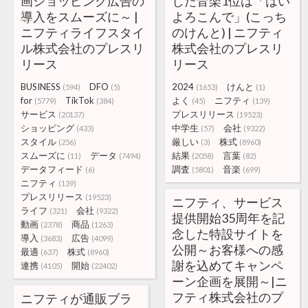
画ショッピング広告の
した音楽1位は「はい
導入をスムーズに～ |
よろこんで」(こっち
ニフティライフスタイ
のけんと) | ニフティ
ル株式会社のプレスリ
株式会社のプレスリ
リース
リース
BUSINESS
DFO
2024
けんと
(594)
(5)
(1653)
(1)
for
TikTok
よく
ニフティ
(5779)
(384)
(45)
(139)
サービス
プレスリリース
(20137)
(19523)
ショッピング
中学生
会社
(433)
(57)
(9322)
スタイル
厳しい
株式
(256)
(3)
(8960)
スムーズに
データ
結果
言葉
(11)
(7494)
(2058)
(82)
データフィード
調査
音楽
(6)
(5801)
(699)
ニフティ
(139)
プレスリリース
(19523)
ニフティ、サービス
ライフ
会社
(321)
(9322)
提供開始35周年を記
動画
商品
(2378)
(1263)
念した特設サイトを
導入
広告
(3683)
(4099)
公開～お客様への感
最適
株式
(637)
(8960)
謝を込めてキャンペ
連携
開始
(4105)
(22402)
ーン企画を展開～|ニ
フティ株式会社のプ
ニフティが通販ブラ