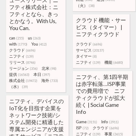
ュースリリース｜ニ
（火）
フティ株式会社：ニ
(38)
フティとなら、きっ
クラウド 機能・サー
とかなう。With Us,
ビス（タイマー） |
You Can.
ニフティクラウド
can
us
(255)
(263)
with
You
クラウド
(1770)
(412)
(6696)
クラウド
サービス
(6696)
(20137)
ニフティ
タイマー
(139)
(8)
リリース
ニフティ
機能
(8746)
(139)
(6680)
リージョン
北米
(356)
(98)
提供
本日
(16563)
(397)
ニフティ、第1四半期
株式会社
海外
(19472)
(733)
は赤字転落…ISP事業
（水）
(39)
での費用増で ニフ
ティクラウドが拡大
ニフティ、デバイスの
続く | Social Game
IoT化を目指す企業を
Info
ネットワーク技術/シ
ステム開発に精通した
Game
Info
(3151)
(2911)
ISP
クラウド
専属エンジニアが支援
(72)
(6696)
ニフティ
事業
(139)
(3615)