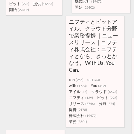
株式会社
(19472)
ビット
提供
(298)
(16563)
開始
(22402)
開始
(22402)
ニフティとビットア
イル、クラウド分野
で業務提携 ｜ニュー
スリリース｜ニフテ
ィ株式会社：ニフテ
ィとなら、きっとか
なう。With Us, You
Can.
can
us
(255)
(263)
with
You
(1770)
(412)
アイル
クラウド
(48)
(6696)
ニフティ
ビット
(139)
(298)
リリース
分野
(8746)
(574)
提携
(2178)
株式会社
(19472)
業務
(3301)