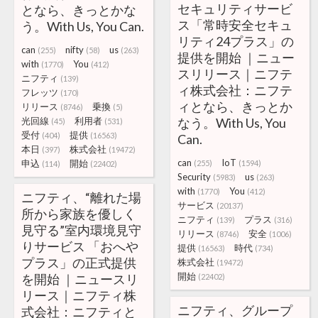
セキュリティサービ
となら、きっとかな
ス「常時安全セキュ
う。With Us, You Can.
リティ24プラス」の
can
nifty
us
(255)
(58)
(263)
提供を開始 ｜ニュー
with
You
(1770)
(412)
スリリース｜ニフテ
ニフティ
(139)
ィ株式会社：ニフテ
フレッツ
(170)
ィとなら、きっとか
リリース
乗換
(8746)
(5)
光回線
利用者
なう。With Us, You
(45)
(531)
受付
提供
(404)
(16563)
Can.
本日
株式会社
(397)
(19472)
can
IoT
申込
開始
(255)
(1594)
(114)
(22402)
Security
us
(5983)
(263)
with
You
(1770)
(412)
ニフティ、“離れた場
サービス
(20137)
所から家族を優しく
ニフティ
プラス
(139)
(316)
見守る”室内環境見守
リリース
安全
(8746)
(1006)
りサービス 「おへや
提供
時代
(16563)
(734)
プラス」の正式提供
株式会社
(19472)
開始
を開始 ｜ニュースリ
(22402)
リース｜ニフティ株
ニフティ、グループ
式会社：ニフティと