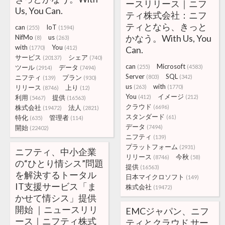
ースリリース｜ニフ
Us, You Can.
ティ株式会社：ニフ
ティとなら、きっと
can
IoT
(255)
(1594)
かなう。With Us, You
NifMo
us
(8)
(263)
with
You
(1770)
(412)
Can.
サービス
シェア
(20137)
(740)
can
Microsoft
ツール
データ
(255)
(4583)
(2914)
(7494)
Server
SQL
ニフティ
プラン
(803)
(342)
(139)
(930)
us
with
リリース
上り
(263)
(1770)
(8746)
(12)
You
イメージ
利用
提供
(412)
(212)
(5467)
(16563)
クラウド
株式会社
法人
(6696)
(19472)
(2821)
スタンダード
特化
管理者
(61)
(635)
(114)
データ
開始
(7494)
(22402)
ニフティ
(139)
プラットフォーム
(2931)
ニフティ、中小企業
リリース
今秋
(8746)
(58)
の“ひとり情シス”問題
提供
(16563)
を解決するトータル
日本マイクロソフト
(149)
IT支援サービス「ま
株式会社
(19472)
かせて情シス」提供
開始 ｜ニュースリリ
EMCジャパン、ニフ
ース｜ニフティ株式
ティとクラウド サー