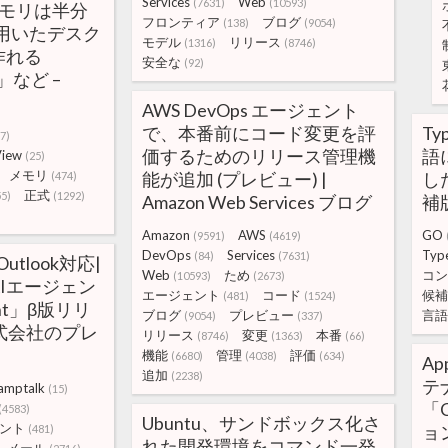
Services
Web
(7631)
(10593)
メモリは半分
フロンティア
ブログ
(138)
(9054)
を用いたデスク
モデル
リリース
(1316)
(8746)
作れる
安全な
(92)
p」など –
AWS DevOps エージェント
で、本番前にコード変更を評
Ty
7)
価するためのリリース管理機
語
iew
(25)
メモリ
能が追加 (プレビュー) |
した
(474)
正式
55)
(1292)
Amazon Web Services ブログ
補版
Amazon
AWS
GO
(9591)
(4619)
DevOps
Services
Type
(84)
(7631)
 Outlook対応|
Web
ため
コン
(10593)
(2673)
Iエージェン
エージェント
コード
候補
(481)
(1524)
ent」β版リリ
ブログ
プレビュー
言語
(9054)
(337)
k株式会社のプレ
リリース
変更
本番
(8746)
(1363)
(66)
機能
管理
評価
(6680)
(4038)
(634)
Ap
追加
(2238)
テ
amptalk
(15)
「C
(4583)
Ubuntu、サンドボックス化さ
ント
ョン
(481)
れた開発環境をコマンド一発