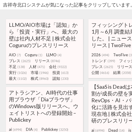
吉祥寺北口システムが気になった記事をクリップしています
LLMO/AIO市場は「認知」か
フィッシングトレン
ら「投資・実行」へ、最大の
1月～6月 調査
壁は社内人材不足 | 株式会社
した。 | ニュース
Coguruのプレスリリース
リース | TwoFive
AIO
Coguru
LLMO
2026
TwoFive
(7)
(1)
(4)
(494)
(3
プレス
リリース
トレンド
フィッ
(2625)
(8746)
(399)
不足
人材
会社
プレス
リリー
(138)
(471)
(9322)
(2625)
実行
市場
投資
公開
結果
(1026)
(1946)
(613)
(4616)
(2058)
最大
株式
認知
(1102)
(8960)
(230)
【SaaS is Dea
アトラシアン、AI時代の仕事
割が成長の壁を
用ブラウザ「Diaブラウザ」
RevOps・AI
のWindows版リリースへ。ウ
化に活路を見出す
ェイトリストへの登録開始 –
現在地 | 株式会
Publickey
研のプレスリリ
ai
DIA
Publickey
(6994)
(4)
(3250)
ai
Dead
is
(6994)
(14)