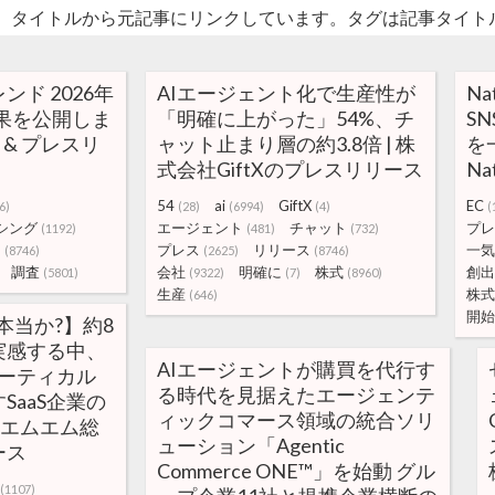
。タイトルから元記事にリンクしています。タグは記事タイト
ド 2026年
AIエージェント化で生産性が
N
結果を公開しま
「明確に上がった」54%、チ
S
 & プレスリ
ャット止まり層の約3.8倍 | 株
を
式会社GiftXのプレスリリース
N
54
ai
GiftX
EC
6)
(28)
(6994)
(4)
(
シング
エージェント
チャット
プレ
(1192)
(481)
(732)
ス
プレス
リリース
一気
(8746)
(2625)
(8746)
調査
会社
明確に
株式
創出
(5801)
(9322)
(7)
(8960)
生産
株式
(646)
開始
dは本当か?】約8
実感する中、
AIエージェントが購買を代行す
・バーティカル
る時代を見据えたエージェンテ
SaaS企業の
ィックコマース領域の統合ソリ
社エムエム総
ューション「Agentic
ース
Commerce ONE™」を始動 グル
(1107)