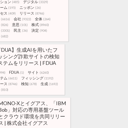
ション
デジタル
(485)
(3329)
ーム
ニッポン
(195)
(26)
セス
リリース
(409)
(8746)
会社
全体
(6616)
(9322)
(264)
意思
株式
(826)
(101)
(8960)
民主
決定
(3301)
(36)
(904)
(682)
FDUA】生成AIを用いたフ
ッシング詐欺サイトの検知
ステムをリリース | FDUA
FDUA
サイト
994)
(1)
(6260)
テム
フィッシング
(6611)
(1192)
ース
検知
生成
(8746)
(678)
(1692)
(810)
MONO-Xとイグアス、「IBM
Bob」対応の専用基盤ツール
とクラウド環境を共同リリー
ス | 株式会社イグアス