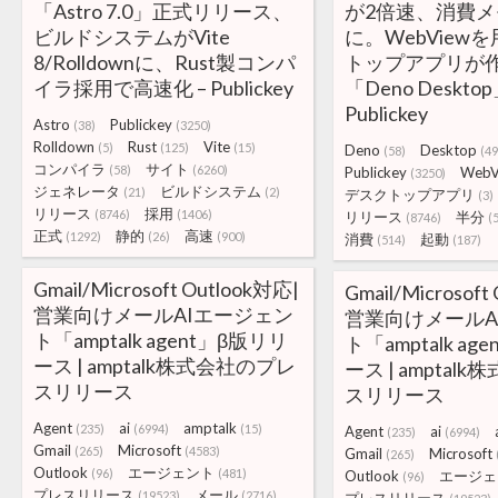
「Astro 7.0」正式リリース、
が2倍速、消費
ビルドシステムがVite
に。WebView
8/Rolldownに、Rust製コンパ
トップアプリが
イラ採用で高速化 – Publickey
「Deno Deskto
Publickey
Astro
Publickey
(38)
(3250)
Rolldown
Rust
Vite
(5)
(125)
(15)
Deno
Desktop
(58)
(49
コンパイラ
サイト
(58)
(6260)
Publickey
WebV
(3250)
ジェネレータ
ビルドシステム
(21)
(2)
デスクトップアプリ
(3)
リリース
採用
(8746)
(1406)
リリース
半分
(8746)
(
正式
静的
高速
(1292)
(26)
(900)
消費
起動
(514)
(187)
Gmail/Microsoft Outlook対応|
Gmail/Microsoft
営業向けメールAIエージェン
営業向けメールA
ト「amptalk agent」β版リリ
ト「amptalk ag
ース | amptalk株式会社のプレ
ース | amptal
スリリース
スリリース
Agent
ai
amptalk
(235)
(6994)
(15)
Agent
ai
(235)
(6994)
Gmail
Microsoft
(265)
(4583)
Gmail
Microsoft
(265)
Outlook
エージェント
(96)
(481)
Outlook
エージェ
(96)
プレスリリース
メール
(19523)
(2716)