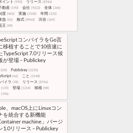
ポイント
リリース
(990)
(8746)
不動産
会社
全体
(190)
(9322)
(264)
制度
実施
年間
(442)
(2504)
(232)
東急
株式
渋谷
(82)
(8960)
(369)
花王
(84)
peScriptコンパイラをGo言
に移植することで10倍速に
TypeScript 7.0リリース候
が登場 – Publickey
Publickey
(339)
(3250)
Script
こと
(66)
(2148)
パイラ
リリース
(58)
(8746)
登場
移植
(135)
(1214)
(88)
(594)
ple、macOS上にLinuxコン
ナを統合する新機能
ontainer machine」バージ
1.0リリース – Publickey