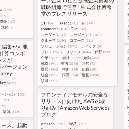
ープ企業11社と提携企業横断の
a
戦略組織で運営 | 株式会社博報
ス
(2625)
堂のプレスリリース
6616)
成長
(460)
11
agentic
ai
(1664)
(41)
(6994)
活路
(6)
commerce
One
(103)
(828)
エージェン
エージェント
(15)
(481)
グループ
コマース
(2980)
(331)
同編集が可能
ソリューション
ティック
(3740)
(59)
プレス
リリース
代行
の表計算コンポ
(2625)
(8746)
(390)
企業
会社
始動
(6616)
(9322)
(387)
ウスが
戦略
提携
時代
(691)
(2178)
(734)
の新バージョン
株式
横断
組織
(8960)
(194)
(682)
ckey
統合
購買
運営
(1519)
(374)
(1001)
領域
(571)
ckey
(3250)
フロンティアモデルの安全な
バージョン
(1003)
ム
リリースに向けた AWS の取
(691)
2298)
り組み | Amazon Web Services
計算
(192)
ブログ
Amazon
AWS
リリース。起動
(9591)
(4619)