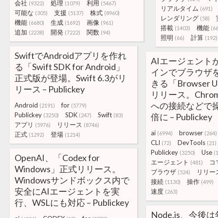
会社
処理
利用
(9322)
(1079)
(5467)
リアルタイム
(691)
可能な
支援
株式
(305)
(5137)
(8960)
レンダリング
(58)
機能
生成
画像
(6680)
(1692)
(961)
搭載
機能
(1403)
(6
追加
開発
関数
(2238)
(7222)
(94)
照明
計算
(66)
(192)
SwiftでAndroidアプリを作れ
AIエージェント
る「Swift SDK for Android」
インでブラウザ
正式版が登場。Swift 6.3がリ
きる「Browser Us
リース – Publickey
リリース。Chrome
への接続などで
Android
for
(2191)
(5779)
Publickey
SDK
Swift
倍に – Publickey
(3250)
(247)
(83)
アプリ
リリース
(5976)
(8746)
ai
browser
(6994)
(264)
正式
登場
(1292)
(1214)
CLI
DevTools
(72)
(21)
Publickey
Use
(3250)
(
OpenAI、「Codex for
エージェント
コ
(481)
Windows」正式リリース。
ブラウザ
リリー
(524)
Windowsサンドボックス内で
接続
操作
(1130)
(499)
安全にAIエージェントを実
速度
(263)
行、WSLにも対応 – Publickey
Node.js、今