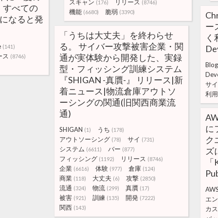
スキャン
リリース
(176)
(8746)
、すべての
機能
脆弱
(6680)
(3390)
Ch
版になると発
ー
「うちは大丈夫」を終わらせ
く利
る。 サイバー攻撃被害企業・関
e
(141)
De
ース
通が実体験から開発した、実録
(8746)
Blog
型・フィッシング訓練システム
Dev
『SHIGAN -真贋-』 リリース|新
サイ
着ニュース|物流倉庫アウトソ
利用
ーシングの関通(旧関西商業流
通)
A
に
SHIGAN
うち
(1)
(178)
ク
アウトソーシング
サイ
(78)
(731)
システム
バー
ズ
(6611)
(877)
フィッシング
リリース
(1192)
(8746)
「K
企業
体験
倉庫
(6616)
(977)
(124)
Pub
商業
大丈夫
攻撃
(118)
(6)
(2850)
流通
物流
真贋
(324)
(299)
(17)
AW
被害
訓練
開発
(921)
(135)
(7222)
エン
関西
(143)
カス