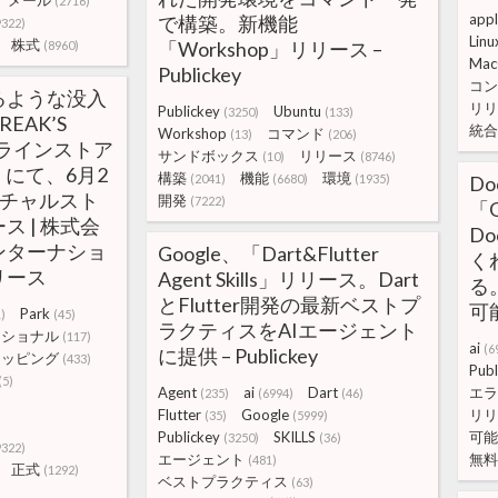
メール
(2716)
app
で構築。新機能
9322)
Linu
株式
「Workshop」リリース –
(8960)
Mac
Publickey
コン
るような没入
リリ
Publickey
Ubuntu
(3250)
(133)
EAK’S
統合
Workshop
コマンド
(13)
(206)
ンラインストア
サンドボックス
リリース
(10)
(8746)
rk」にて、6月2
構築
機能
環境
(2041)
(6680)
(1935)
D
ーチャルスト
開発
(7222)
「
 | 株式会
D
ンターナショ
Google、「Dart&Flutter
く
リース
Agent Skills」リリース。Dart
る
とFlutter開発の最新ベストプ
可能
Park
)
(45)
ラクティスをAIエージェント
ナショナル
(117)
ai
(6
に提供 – Publickey
ョッピング
(433)
Publ
(5)
Agent
ai
Dart
エラ
(235)
(6994)
(46)
Flutter
Google
リリ
(35)
(5999)
Publickey
SKILLS
可能
(3250)
(36)
9322)
エージェント
無料
(481)
正式
(1292)
ベストプラクティス
(63)