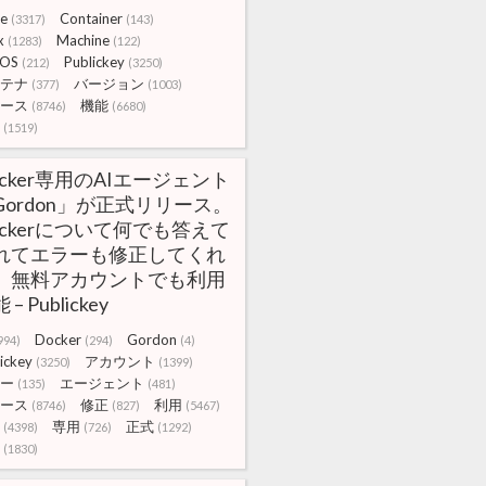
le
Container
(3317)
(143)
x
Machine
(1283)
(122)
OS
Publickey
(212)
(3250)
テナ
バージョン
(377)
(1003)
ース
機能
(8746)
(6680)
(1519)
ocker専用のAIエージェント
Gordon」が正式リリース。
ockerについて何でも答えて
れてエラーも修正してくれ
。無料アカウントでも利用
 – Publickey
Docker
Gordon
994)
(294)
(4)
ickey
アカウント
(3250)
(1399)
ー
エージェント
(135)
(481)
ース
修正
利用
(8746)
(827)
(5467)
専用
正式
(4398)
(726)
(1292)
(1830)