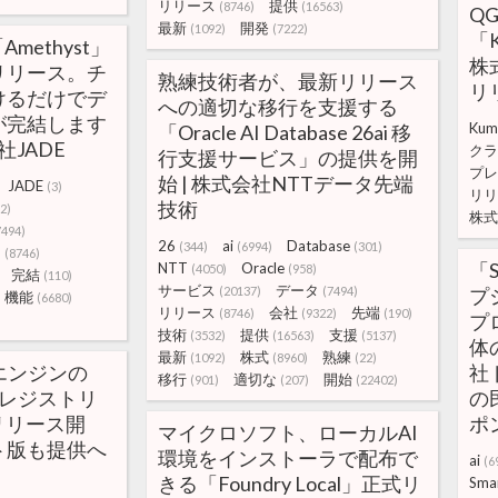
リリース
提供
(8746)
(16563)
Q
最新
開発
(1092)
(7222)
「
methyst」
株
リリース。チ
熟練技術者が、最新リリース
リ
けるだけでデ
への適切な移行を支援する
が完結します
Kum
「Oracle AI Database 26ai 移
社JADE
クラ
行支援サービス」の提供を開
プレ
始 | 株式会社NTTデータ先端
JADE
(3)
リリ
技術
2)
株式
7494)
26
ai
Database
(344)
(6994)
(301)
ス
(8746)
「S
NTT
Oracle
(4050)
(958)
完結
(110)
サービス
データ
(20137)
(7494)
プ
機能
(6680)
リリース
会社
先端
(8746)
(9322)
(190)
プ
技術
提供
支援
(3532)
(16563)
(5137)
体
最新
株式
熟練
(1092)
(8960)
(22)
ザエンジンの
社
移行
適切な
開始
(901)
(207)
(22402)
公式レジストリ
の
」でリリース開
ポ
マイクロソフト、ローカルAI
ト版も提供へ
環境をインストーラで配布で
ai
(6
きる「Foundry Local」正式リ
Sma