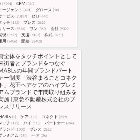
i
CRM
(6994)
(240)
エージェント
グロース
(481)
(58)
サービス
ゼロ
(20137)
(446)
タッチ
プレス
(192)
(2625)
リリース
ワン
会社
(8746)
(360)
(9322)
実現
支援
株式
(3517)
(5137)
(8960)
運用
開始
(2486)
(22402)
街全体をタッチポイントとして
来街者とブランドをつなぐ
MABLsの年間ブランドパート
ナー制度「渋谷まるごとコネク
ト」花王ヘアケアのハイプレミ
アムブランドで年間取り組みを
実施 | 東急不動産株式会社のプ
レスリリース
MABLs
ケア
コネクト
(1)
(193)
(259)
タッチ
ハイ
パートナー
(192)
(118)
(696)
ブランド
プレス
(1003)
(2625)
プレミアム
ヘア
(234)
(26)