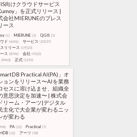
GIS向けクラウドサービス
Kumoy」を正式リリース |
式会社MIERUNEのプレス
リース
oy
MIERUNE
QGIS
(1)
(2)
(5)
ウド
サービス
(6696)
(20137)
スリリース
(19523)
ース
会社
(8746)
(9322)
正式
(8960)
(1292)
martDB Practical AI(PA)」オ
ションをリリース〜AIを業務
ロセスに溶け込ませ、組織全
の意思決定を加速〜 | 株式会
ドリーム・アーツ|デジタル
民主化で大企業が変わるニッ
ンが変わる
PA
Practical
994)
(22)
(7)
rtDB
アーツ
(22)
(58)