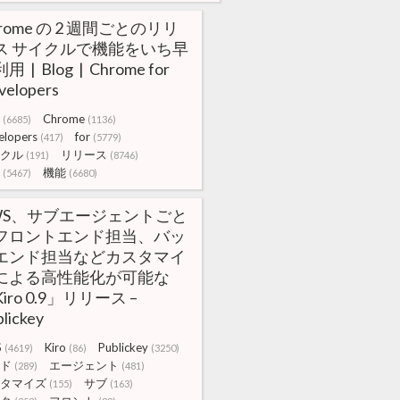
rome の 2 週間ごとのリリ
ス サイクルで機能をいち早
用 | Blog | Chrome for
velopers
Chrome
(6685)
(1136)
elopers
for
(417)
(5779)
クル
リリース
(191)
(8746)
機能
(5467)
(6680)
WS、サブエージェントごと
フロントエンド担当、バッ
エンド担当などカスタマイ
による高性能化が可能な
iro 0.9」リリース –
lickey
S
Kiro
Publickey
(4619)
(86)
(3250)
ド
エージェント
(289)
(481)
タマイズ
サブ
(155)
(163)