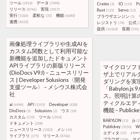
ツール
データ
(2914)
(7494)
Crates
IO
P
(3)
(119)
リリース
実現
(8746)
(3517)
Rust
Servo
(125)
(15)
実行
柔軟な
機能
(1026)
(35)
(6680)
ブラウザエンジン
(5)
連携
(4105)
レジストリ
公式
(74)
(
提供
長期
(16563)
(191)
画像処理ライブラリや生成AIを
カスタム関数として利用可能な
新機能を追加したドキュメント
APIライブラリの新版リリース
マイクロソフト
(DioDocs V9J) – ニュースリリー
ザ上でリアル
ス | Developer Solusions〈開発
ダリングを実
支援ツール〉 – メシウス株式会
「Babylon.j
社
ス。照明計算
ティクルエデ
ai
API
Developer
(6994)
(1193)
(438)
機能 – Publicke
DioDocs
Solusions
ウス
(3)
(2)
(18)
カスタム
ツール
(155)
(2914)
BABYLON
js
(15)
(2
ドキュメント
(204)
Publickey
W
(3250)
ニュースリリース
メシ
(1023)
(14)
エディタ
パー
(57)
ライブラリ
リリース
(175)
(8746)
ブラウザ
マ
(524)