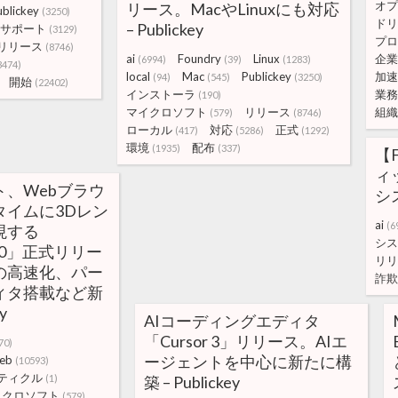
オプ
リース。MacやLinuxにも対応
ublickey
(3250)
ドリ
– Publickey
サポート
(3129)
プロ
リリース
(8746)
ai
Foundry
Linux
企業
(6994)
(39)
(1283)
3474)
local
Mac
Publickey
加速
(94)
(545)
(3250)
開始
(22402)
インストーラ
業務
(190)
マイクロソフト
リリース
組織
(579)
(8746)
ローカル
対応
正式
(417)
(5286)
(1292)
環境
配布
(1935)
(337)
【
ィ
、Webブラウ
シ
タイムに3Dレン
ai
(6
現する
シス
s 9.0」正式リリー
リリ
の高速化、パー
詐欺
ィタ搭載など新
y
AIコーディングエディタ
「Cursor 3」リリース。AIエ
70)
ージェントを中心に新たに構
eb
(10593)
ティクル
(1)
築 – Publickey
イクロソフト
(579)