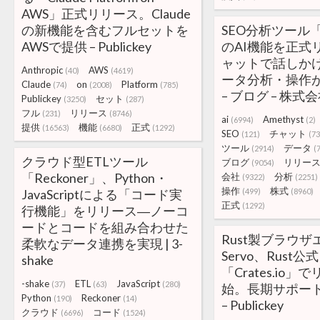
AWS」正式リリース。Claude
の新機能を含むフルセットを
SEO分析ツール「A
AWSで提供 – Publickey
のAI機能を正式
ャットで話しか
Anthropic
AWS
(40)
(4619)
ータ分析・操作
Claude
on
Platform
(74)
(2008)
(785)
– ブログ – 株式会
Publickey
セット
(3250)
(287)
フル
リリース
(231)
(8746)
ai
Amethyst
(6994)
(2)
提供
機能
正式
(16563)
(6680)
(1292)
SEO
チャット
(121)
(73
ツール
データ
(2914)
(
クラウド型ETLツール
ブログ
リリー
(9054)
「Reckoner」、Python・
会社
分析
(9322)
(2251)
操作
株式
JavaScriptによる「コード実
(499)
(8960)
正式
(1292)
行機能」をリリース―ノーコ
ードとコードを組み合わせた
Rust製ブラウ
柔軟なデータ連携を実現 | 3-
Servo、Rust
shake
「Crates.io
-shake
ETL
JavaScript
(37)
(63)
(280)
始。長期サポー
Python
Reckoner
(190)
(14)
– Publickey
クラウド
コード
(6696)
(1524)