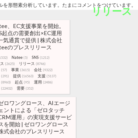
ルを形態素分析しています。たまにコメントをつけています。
リリース
atee、EC支援事業を開始。
NS起点の需要創出×EC運用
一気通貫で提供 | 株式会社
ateeのプレスリリース
Natee
SNS
1532)
(5)
(1212)
ス
リリース
(2625)
(8746)
事業
会社
(57)
(3615)
(9322)
提供
支援
(291)
(16563)
(5137)
起点
運用
(8960)
(95)
(2486)
需要
(22402)
(352)
ゼロワングロース、AIエージ
ェントによる「ゼロタッチ
CRM運用」の実現支援サービ
スを開始 | ゼロワングロース
株式会社のプレスリリース