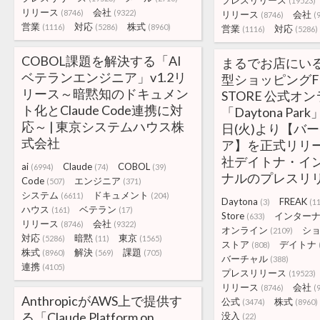
プレスリリース
(19523)
リリース
会社
(8746)
(9322)
リリース
会社
(8746)
(
営業
対応
株式
(1116)
(5286)
(8960)
営業
対応
(1116)
(5286)
COBOL課題を解決する「AI
まるでお店にい
ベテランエンジニア」v1.2リ
型ショッピングFR
リース～暗黙知のドキュメン
STORE 公式オ
ト化とClaude Code連携に対
「Daytona Pa
応～ | 東京システムハウス株
日(火)より【バ
式会社
ア】を正式リリース
社デイトナ・イ
ai
Claude
COBOL
(6994)
(74)
(39)
ナルのプレスリ
Code
エンジニア
(507)
(371)
システム
ドキュメント
(6611)
(204)
Daytona
FREAK
(3)
(11
ハウス
ベテラン
(161)
(17)
Store
インター
(633)
リリース
会社
(8746)
(9322)
オンライン
シ
(2109)
対応
暗黙
東京
(5286)
(11)
(1565)
ストア
デイトナ
(808)
株式
解決
課題
(8960)
(569)
(705)
バーチャル
(388)
連携
(4105)
プレスリリース
(19523)
リリース
会社
(8746)
(
AnthropicがAWS上で提供す
公式
株式
(3474)
(8960)
る「Claude Platform on
没入
(22)