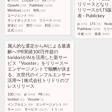
ai
CODEX
for
(6994)
(13)
(5779)
リリースとなり
OpenAI
Publickey
(138)
(3250)
リリースがLTS
Windows
WSL
(3530)
(42)
表 – Publickey
エージェント
(481)
サンドボックス
リリース
(10)
(8746)
js
LTS
Nod
(270)
(51)
安全に
実行
対応
(65)
(1026)
(5286)
Publickey
リリ
(3250)
正式
(1292)
今後
発表
(477)
(8587)
属人的な選定からAIによる最適
解へ!PR実績100万件超の
toridoriがAIを活用した新サー
ビス『Vooster』をリリース〜
エンゲージメントで報酬が決ま
る、次世代のインフルエンサー
活用〜 | 株式会社トリドリのプ
レスリリース
100
ai
PR
(706)
(6994)
(586)
toridori
Vooster
(11)
(1)
インフルエン
エンゲージメント
(84)
(41)
サー
サービス
トリ
(101)
(20137)
(38)