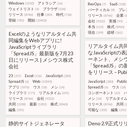
Windows
アトラシア
(3530)
(16)
RevOps
SaaS
(7)
(558)
ウェイトリスト
ブラウザ
(4)
(524)
バーティカル
プレ
(8)
リリース
仕事
時代
(8746)
(283)
(734)
リリース
企業
(8746)
(
登録
開始
(785)
(22402)
会社
実感
(9322)
(95)
本当
株式
(110)
(8960)
現在
総研
Excelのようなリアルタイム共
(299)
(361)
同編集をWebアプリに!
リアルタイム共
JavaScriptライブラリ
なJavaScript
「SpreadJS」最新版を7月23
ーネント、メシ
日にリリース | メシウス株式
「SpreadJS」
会社
をリリース – Publi
23
Excel
JavaScript
(357)
(156)
(280)
SpreadJS
Web
JavaScript
Publi
(6)
(10593)
(280)
アプリ
ウス
メシ
SpreadJS
ウス
(5976)
(18)
(14)
(6)
(18)
ライブラリ
リアルタイム
コンポーネント
(175)
(691)
(65)
リリース
会社
メシ
リアルタイ
(8746)
(9322)
(14)
共同
最新
株式
リリース
共同
(2298)
(1092)
(8960)
(8746)
(
編集
可能な
編集
(291)
(305)
(291)
静的サイトジェネレータ
Deno 2.9正式