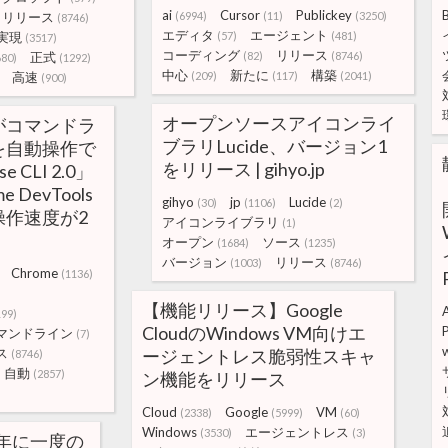
ai
Cursor
Publickey
リリース
(6994)
(11)
(3250)
(8746)
エディタ
エージェント
実現
(57)
(481)
(3517)
コーディング
リリース
正式
(82)
(8746)
680)
(1292)
中心
新たに
構築
高速
(209)
(117)
(2041)
(900)
オープンソースアイコンライ
がコマンドラ
ブラリLucide、バージョン1
を自動操作で
をリリース | gihyo.jp
e CLI 2.0」
 DevTools
gihyo
jp
Lucide
(30)
(1106)
(2)
操作速度が2
アイコンライブラリ
(1)
オープン
ソース
(1684)
(1235)
バージョン
リリース
(1003)
(8746)
Chrome
(1136)
【機能リリース】Google
199)
CloudのWindows VM向けエ
マンドライン
(7)
ス
ージェントレス脆弱性スキャ
(8746)
自動
(2857)
ン機能をリリース
Cloud
Google
VM
(2338)
(5999)
(60)
Windows
エージェントレス
(3530)
(3)
後は年に一度の