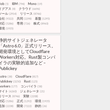
Bob
IBM
Mono
(5)
(794)
(19)
イグアス
クラウド
(8)
(6696)
ツール
リリース
(2914)
(8746)
会社
共同
基盤
(9322)
(2298)
(1295)
対応
専用
株式
(5286)
(726)
(8960)
環境
(1935)
静的サイトジェネレータ
「Astro 6.0」正式リリース。
開発環境としてCloudflare
Workers対応。Rust製コンパ
イラの実験的追加など –
Publickey
Astro
CloudFlare
(38)
(817)
Publickey
Rust
(3250)
(125)
workers
コンパイラ
(177)
(58)
サイト
ジェネレータ
(6260)
(21)
リリース
実験
(8746)
(2208)
対応
正式
環境
(5286)
(1292)
(1935)
追加
開発
静的
(2238)
(7222)
(26)