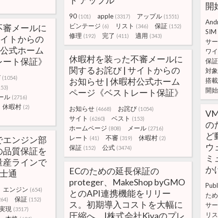
ド アップル
開始
90
apple
アップル
(101)
(3317)
(1551)
And
ビンテージ
リスト
保証
不審メールに
(6)
(346)
(152)
SIM
修理
完了
適用
(192)
(411)
(343)
サイトからの
サー
村公式ホーム
ワイ
休暇村を装った不審メールに
レート保証》
保証
関するお詫び | サイトからの
対象
び
(1054)
お知らせ | 休暇村公式ホーム
搭載
153)
開始
ページ《ベストレート保証》
ール
(2716)
休暇村
(2)
お知らせ
お詫び
(4668)
(1054)
V
サイト
ベスト
(6260)
(153)
の
ホームページ
メール
(808)
(2716)
ど
レート
不審
休暇村
でエンジン部
(41)
(319)
(2)
ウ
保証
公式
(152)
(3474)
の品質保証を
ミ
の量産ラインで
かけ
ECのための延長保証の
富士通
proteger、MakeShop byGMO
Publ
エンジン
(654)
とのAPI連携機能をリリー
ため
保証
264)
(152)
ス。初期導入コストを大幅に
サー
実現
(3517)
圧縮へ。|株式会社Kivaのプレ
リス