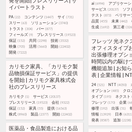
発を開始|プレスリリース| サ
ai
アプリケーシ
(6994)
イバートラスト
サービス
ソフ
(20137)
テスト
ベリサー
(873)
PA
コンテンツ
サイ
(22)
(1447)
(731)
品質
未来
(455)
(442)
スリー
ソリューション
(63)
(3740)
生成
第三者
(1692)
(326
トラスト
バー
(304)
(877)
フィールズ
プレスリリース
(9)
(19523)
フレッツ 光ネク
保証
共同
技術
(152)
(2298)
(3532)
映像
活用
開始
(705)
(5660)
(22402)
オフィスタイプお
開発
(7222)
出張修理オプショ
時間以内の駆け
カリモク家具、「カリモク製
機能追加 | お知
品物損保証サービス」の提供
表 | 企業情報 | 
を開始 | カリモク家具株式会
24
NTT
(521)
(4050)
社のプレスリリース
オプション
クロ
(485)
カリモク
サービス
タイプ
ネクスト
(1)
(20137)
(195)
プレスリリース
会社
フレッツ
企業
(19523)
(9322)
(170)
(6
保証
家具
提供
修理
出張
(152)
(55)
(16563)
(192)
(51)
株式
製品
開始
情報
日本
(8960)
(2377)
(22402)
(13929)
(6311
発表
追加
(8587)
(2238)
医薬品・食品製造における品