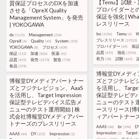
【Temu】試験
質保証プロセスのDXを加速
プロバイダーと
させる「OpreX Quality
保証を強化 | Whal
Management System」を発売
レスリリース
| YOKOGAWA
Inc
Temu
W
(1056)
(6)
dx
Management
(1155)
(254)
プレスリリース
(19523)
OpreX
Quality
System
(4)
(40)
(353)
プロバイダー
保
(69)
YOKOGAWA
プロセス
(8)
(409)
品質
強化
(455)
(2936)
保証
加速
医薬
(152)
(826)
(41)
有力
試験
(38)
(663)
品質
発売
製造
(455)
(2170)
(778)
食品
(374)
博報堂DYメディ
博報堂DYメディアパートナー
ズとフジテレビジ
ズとフジテレビジョン、AaaS
を活用し、Target I
を活用し、Target Impression
保証型テレビデ
保証型テレビデバイス広告メ
ニューのテスト運
ニューのテスト運用開始 | 株
ースリリース|博
式会社博報堂DYメディアパー
ィアパートナー
トナーズのプレスリリース
AAAS
br
D
(44)
(294)
Impression
Target
(2)
AAAS
DY
Impression
(44)
(235)
(2)