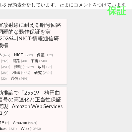
ルを形態素分析しています。たまにコメントをつけています。
保証
宙放射線に耐える暗号回路
網羅的な動作保証を実
2026年|NICT-情報通信研
機構
6
NICT-
保証
(492)
(212)
(152)
回路
宇宙
(246)
(48)
(540)
情報
放射
(3517)
(13929)
(22)
機構
研究
(384)
(1439)
(2321)
通信
(32)
(2491)
動推論で「25519」楕円曲
暗号の高速化と正当性保証
現 | Amazon Web Services
ログ
19
Amazon
(2)
(9591)
ices
Web
(7631)
(10593)