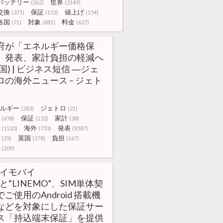
バッテリー
世界
(262)
(2149)
交換
保証
値上げ
(371)
(152)
(154)
各国
対象
料金
(71)
(881)
(627)
府が「エネルギー価格保
」発表、家計負担の軽減へ
英国) | ビジネス短信 ―ジェ
ロの海外ニュース – ジェト
ルギー
ジェトロ
(283)
(21)
保証
家計
(658)
(152)
(38)
海外
発表
(1120)
(733)
(8587)
英国
負担
(25)
(278)
(167)
(209)
ワイモバイ
と“LINEMO”、SIM単体契
でご使用のAndroid 搭載機
などを対象にした保証サー
ス「持込端末保証」を提供