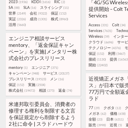
「4G/5G Wirele
2023
KDDI
RIC
(1936)
(1616)
(2)
SA
SLA
スライシング
(88)
(16)
(11)
提供開始 – Colt Te
世界
会社
保証
(2149)
(9322)
(152)
Services
実証
成功
株式
(2326)
(1301)
(8960)
活用
Access
Colt
(5660)
(331)
(34)
Services
Techno
(7631)
Wireless
インター
(59)
エンジニア相談サービス
クラウド
サー
(6696)
mentory、「返金保証キャン
テクノロジー
(4376)
ペーン」を実施|メンタリー株
保証
利用
(152)
(5467)
式会社のプレスリリース
接続
提供
(1130)
(16563
開始
(22402)
mentory
エンジニア
(1)
(371)
キャンペーン
サービス
(948)
(20137)
近視矯正メガネ
プレスリリース
メン
(19523)
(16)
ス」が日本で販
保証
実施
(152)
(2504)
株式会社
相談
返金
(19472)
(275)
(74)
77万円で全額返金
ラド
米連邦取引委員会、消費者の
77
クボタ
(29)
(12)
修理する権利を制限する文言
メガネ
価格
(62)
(658)
を保証規定から削除するよう
全額
日本
(23)
(6311)
2 社に命令 | スラド ハードウ
販売
近視
(3998)
(5)