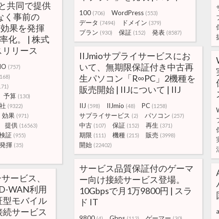
ドと共同で提供
100
WordPress
(706)
(553)
なく事前の
データ
ドメイン
(7494)
(379)
ら効果を発揮
プラン
保証
発表
(930)
(152)
(8587)
化。 | 株式
スリリース
IIJmioサプライサービスにお
いて、無期限保証付き中古再
MO
(757)
生パソコン「R∞PC」2機種を
168)
171)
販売開始 | IIJについて | IIJ
予算
(130)
社
IIJ
IIJmio
PC
(9322)
(598)
(48)
(1258)
効果
サプライサービス
パソコン
(971)
(2)
(257)
提供
中古
保証
再生
(16563)
(107)
(152)
(371)
検証
期限
機種
販売
(955)
(111)
(215)
(3998)
発揮
開始
(35)
(22402)
サービス品質保証付のゲーマ
ジーサービス、
ー向け接続サービス登場。
D-WAN利用
10Gbpsで月1万9800円 | スラ
証型モバイル
ド IT
接続サービス
9800
Gbps
ゲーマー
(4)
(112)
(30)