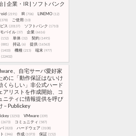
 | 企業・IR | ソフトバンク
roid
IR
LINEMO
(2191)
(706)
(12)
ご使用
(378)
(10)
ビス
ソフトバンク
(20137)
(1710)
モバイル
企業
(37)
(6616)
単体
契約
(152)
(32)
(1495)
持込
提供
(881)
(6)
(16563)
機種
端末
(1403)
(215)
(977)
(22402)
Mware、自宅サーバ愛好家
ために「動作保証はないけ
動くらしい」非公式ハード
ェアリストを作成開始、コ
ュニティに情報提供を呼び
 – Publickey
ickey
VMware
(3250)
(339)
コミュニティ
(2673)
(587)
バ
ハードウェア
(820)
(3108)
ト
作成
保証
(346)
(1073)
(152)