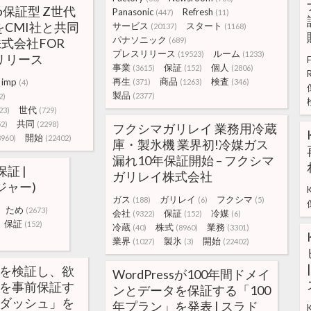
mp保証型 Z世代
Panasonic
Refresh
(447)
(11)
をCMI社と共同
サービス
スタート
(20137)
(1168)
パナソニック
株式会社FOR
(689)
プレスリリース
ルーム
(19523)
(1233)
リリース
事業
保証
個人
(3615)
(152)
(2806)
再生
商品
検査
imp
(371)
(1263)
(346)
(4)
製品
(2377)
2)
世代
23)
(729)
共同
52)
(2298)
フクシマガリレイ 業務用冷蔵
開始
8960)
(22402)
庫・製氷機 業界初!冷媒ガス
漏れ10年保証開始 – フクシマ
証 |
ガリレイ株式会社
テジャー)
K
ガス
ガリレイ
フクシマ
(188)
(6)
(5)
ため
(2673)
会社
保証
冷媒
(9322)
(152)
(6)
保証
(152)
冷蔵
株式
業務
(40)
(8960)
(3301)
業界
製氷
開始
(1027)
(3)
(22402)
画を検証し、欲
WordPressが100年間ドメイ
枠を事前保証す
ンとデータを保証する「100
トダッシュ」を
年プラン」を発表 | スラド