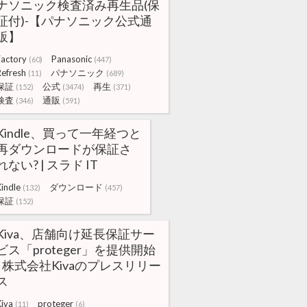
ナソニック検査済み再生品(保
証付)-【パナソニック公式通
販】
Factory
Panasonic
(60)
(447)
Refresh
パナソニック
(11)
(689)
保証
公式
再生
(152)
(3474)
(371)
検査
通販
(346)
(591)
Kindle、買って一年経つと
再ダウンロードが保証さ
れない? | スラド IT
indle
ダウンロード
(132)
(457)
保証
(152)
Kiva、店舗向け延長保証サー
ビス「proteger」を提供開始
| 株式会社Kivaのプレスリリー
ス
Kiva
proteger
(11)
(6)