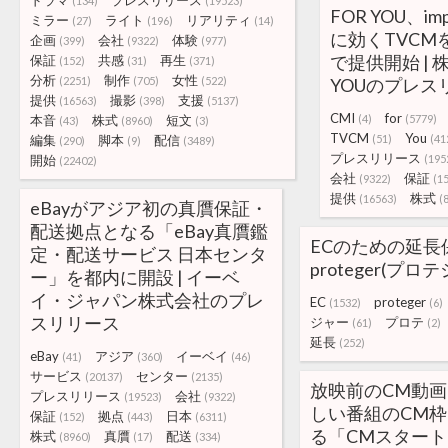
ドラマ
プレスリリース
(134)
(19523)
FOR YOU、i
ミラー
ライト
リアリティ
(27)
(196)
(14)
に効くTVCM
企画
会社
体験
(399)
(9322)
(977)
で提供開始 | 
保証
共感
再生
(152)
(31)
(371)
分析
制作
女性
(2251)
(705)
(522)
YOUのプレス
提供
撮影
支援
(16563)
(398)
(5137)
CMI
for
本音
株式
短文
(4)
(5779)
(43)
(8960)
(3)
TVCM
You
編集
脚本
配信
(51)
(41
(290)
(9)
(3489)
プレスリリース
開始
(195
(22402)
会社
保証
(9322)
(1
提供
株式
(16563)
(
eBayがアジア初の真贋保証・
配送拠点となる「eBay真贋鑑
ECのための延長保
定・配送サービス 日本センタ
proteger(プロ
ー」を都内に開設 | イーベ
イ・ジャパン株式会社のプレ
EC
proteger
(1532)
(6)
スリリース
ジャー
プロテ
(61)
(2)
延長
(252)
eBay
アジア
イーベイ
(41)
(360)
(46)
サービス
センター
(20137)
(2135)
放映前のCM動
プレスリリース
会社
(19523)
(9322)
しい番組のCM
保証
拠点
日本
(152)
(443)
(6311)
る「CMスター
株式
真贋
配送
(8960)
(17)
(334)