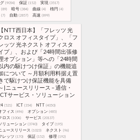
グ
保証
実現
(9054)
(152)
(3517)
暗号
曲線
楕円
(89)
(384)
(4)
(4)
自動
高速
(7)
(2857)
(899)
【NTT西日本】「フレッツ 光
クロス オフィスタイプ」、「フ
レッツ 光ネクスト オフィスタ
イプ」、および「24時間出張修
理オプション」等への「24時間
以内の駆けつけ保証」の機能追
加について ～月額利用料据え置
きで駆けつけ保証機能を具備
～|ニュースリリース – 通信・
ICTサービス・ソリューション
24
ICT
NTT
(521)
(354)
(4050)
オフィス
オプション
(496)
(485)
クロス
サービス
(1006)
(20137)
ソリューション
タイプ
(3740)
(195)
ニュースリリース
ネクスト
(1023)
(96)
フレッツ
保証
修理
(170)
(152)
(192)