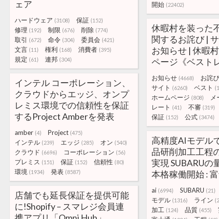
ェア
開始
(22402)
ハードウェア
保証
(3108)
(152)
休暇村を装った
修理
制限
削除
(192)
(676)
(774)
関するお詫び | 
取引
命令
委員会
(672)
(304)
(421)
お知らせ | 休暇
文言
権利
消費者
(11)
(168)
(395)
規定
連邦
(61)
(304)
ページ《ベスト
お知らせ
お詫
(4668)
インテル コーポレーション、
サイト
ベスト
(6260)
(
クラウドからエッジ、オンプ
ホームページ
メ
(808)
レミス環境での信頼性を保証
レート
不審
(41)
(319)
するProject Amberを発表
保証
公式
(152)
(3474)
amber
Project
(4)
(475)
高精度AIモデル
インテル
エッジ
オン
(239)
(285)
(540)
品研削加工工程
クラウド
コーポレーション
(6696)
(56)
実現 SUBARU
プレミス
保証
信頼性
(151)
(152)
(80)
環境
発表
(1934)
(8587)
本格稼働開始 : 
ai
SUBARU
(6994)
(21)
店舗でも延長保証を提供可能
モデル
ライン
(1316)
(
に!Shopify – スマレジ会員連
加工
品質
(124)
(455)
携アプリ「Omni Hub」、