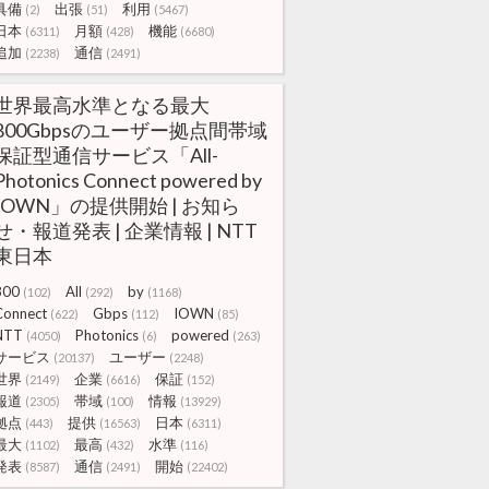
具備
出張
利用
(2)
(51)
(5467)
日本
月額
機能
(6311)
(428)
(6680)
追加
通信
(2238)
(2491)
世界最高水準となる最大
800Gbpsのユーザー拠点間帯域
保証型通信サービス「All-
Photonics Connect powered by
IOWN」の提供開始 | お知ら
せ・報道発表 | 企業情報 | NTT
東日本
800
All
by
(102)
(292)
(1168)
Connect
Gbps
IOWN
(622)
(112)
(85)
NTT
Photonics
powered
(4050)
(6)
(263)
サービス
ユーザー
(20137)
(2248)
世界
企業
保証
(2149)
(6616)
(152)
報道
帯域
情報
(2305)
(100)
(13929)
拠点
提供
日本
(443)
(16563)
(6311)
最大
最高
水準
(1102)
(432)
(116)
発表
通信
開始
(8587)
(2491)
(22402)