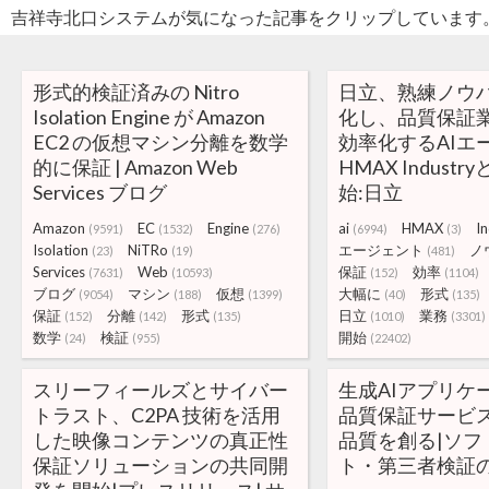
吉祥寺北口システムが気になった記事をクリップしています
形式的検証済みの Nitro
日立、熟練ノウ
Isolation Engine が Amazon
化し、品質保証
EC2 の仮想マシン分離を数学
効率化するAIエ
的に保証 | Amazon Web
HMAX Indust
Services ブログ
始:日立
Amazon
EC
Engine
ai
HMAX
I
(9591)
(1532)
(276)
(6994)
(3)
Isolation
NiTRo
エージェント
ノ
(23)
(19)
(481)
Services
Web
保証
効率
(7631)
(10593)
(152)
(1104)
ブログ
マシン
仮想
大幅に
形式
(9054)
(188)
(1399)
(40)
(135)
保証
分離
形式
日立
業務
(152)
(142)
(135)
(1010)
(3301)
数学
検証
開始
(24)
(955)
(22402)
スリーフィールズとサイバー
生成AIアプリケ
トラスト、C2PA 技術を活用
品質保証サービス
した映像コンテンツの真正性
品質を創る|ソフ
保証ソリューションの共同開
ト・第三者検証