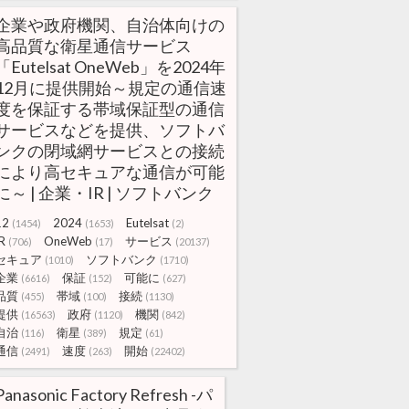
企業や政府機関、自治体向けの
高品質な衛星通信サービス
「Eutelsat OneWeb」を2024年
12月に提供開始～規定の通信速
度を保証する帯域保証型の通信
サービスなどを提供、ソフトバ
ンクの閉域網サービスとの接続
により高セキュアな通信が可能
に～ | 企業・IR | ソフトバンク
12
2024
Eutelsat
(1454)
(1653)
(2)
R
OneWeb
サービス
(706)
(17)
(20137)
セキュア
ソフトバンク
(1010)
(1710)
企業
保証
可能に
(6616)
(152)
(627)
品質
帯域
接続
(455)
(100)
(1130)
提供
政府
機関
(16563)
(1120)
(842)
自治
衛星
規定
(116)
(389)
(61)
通信
速度
開始
(2491)
(263)
(22402)
Panasonic Factory Refresh -パ