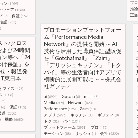
ブロ
ョン
(1059)
推論
トウェア
(1264)
正当
ブ
保証
(9)
(152)
検証
(955)
)
プロモーションプラットフォー
ム「Performance Media
スト/クロス
Network」の提供を開始 ～ AI
よび24時間
技術を活用した購買保証型販促
ン等へ「24
を「Gotcha!mall」「Zaim」
つけ保証」を
「デリッシュキッチン」「トク
らせ・報道発
バイ」等の生活者向けアプリで
NTT東日本
横断的に展開可能に ～ – 株式会
社ギフティ
オフィス
(496)
ス
(1006)
ai
Gotcha
mall
(6994)
(6)
(48)
(96)
Media
Network
(309)
(420)
保証
616)
(152)
Performance
Zaim
(126)
(18)
報道
(2305)
アプリ
キッチン
ギフティ
(5976)
(33)
(8)
機能
)
(6680)
トク
バイ
(31)
(104)
プラットフォーム
プロ
(2931)
(472)
モーション
リッシュ
会社
(88)
(1)
(9322)