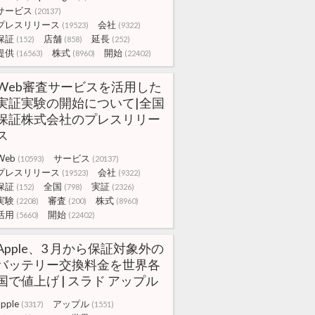
サービス
(20137)
プレスリリース
会社
(19523)
(9322)
保証
店舗
延長
(152)
(858)
(252)
提供
株式
開始
(16563)
(8960)
(22402)
Web審査サービスを活用した
実証実験の開始について|全国
保証株式会社のプレスリリー
ス
Web
サービス
(10593)
(20137)
プレスリリース
会社
(19523)
(9322)
保証
全国
実証
(152)
(798)
(2326)
実験
審査
株式
(2208)
(200)
(8960)
活用
開始
(5660)
(22402)
Apple、3 月から保証対象外の
バッテリー交換料金を世界各
国で値上げ | スラド アップル
apple
アップル
(3317)
(1551)