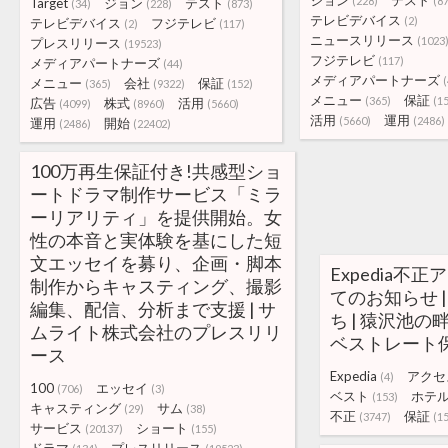
ジョン
テスト
(228)
(8
Target
ジョン
テスト
(34)
(228)
(873)
テレビデバイス
(2)
テレビデバイス
フジテレビ
(2)
(117)
ニュースリリース
(1023
プレスリリース
(19523)
フジテレビ
(117)
メディアパートナーズ
(44)
メディアパートナーズ
(
メニュー
会社
保証
(365)
(9322)
(152)
メニュー
保証
(365)
(1
広告
株式
活用
(4099)
(8960)
(5660)
活用
運用
(5660)
(2486)
運用
開始
(2486)
(22402)
100万再生保証付き!共感型ショ
ートドラマ制作サービス「ミラ
ーリアリティ」を提供開始。女
性の本音と実体験を基にした短
文エッセイを募り、企画・脚本
Expedia不
制作からキャスティング、撮影
てのお知らせ 
編集、配信、分析まで支援 | サ
ち | 猿沢池の
ムライト株式会社のプレスリリ
ベストレート
ース
Expedia
アクセ
(4)
100
エッセイ
(706)
(3)
ベスト
ホテ
(153)
キャスティング
サム
(29)
(38)
不正
保証
(3747)
(1
サービス
ショート
(20137)
(155)