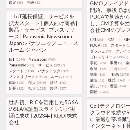
鑑定
開設
GMOプレイア
(30)
(824)
開始。 事後では
「IoT延長保証」サービスを
PDCAで初速か
拡大スタート | 個人向け商品 |
し、CM予算を効率
製品・サービス | プレスリリ
会社CMIのプレ
ース | Panasonic Newsroom
CM
CMI
G
(381)
(4)
Japan : パナソニック ニュース
PDCA
スタート
(25)
(1
ルーム ジャパン
ダッシュ
プレイ
(70)
(
プレスリリース
(19523)
IoT
Newsroom
(1594)
(760)
事前
事後
会
(285)
(9)
Panasonic
サービス
(447)
(20137)
保証
共同
(152)
(2298)
スタート
パナソニック
(1168)
(689)
効率
動画
(1104)
(2378)
プレスリリース
ルーム
(19523)
(1233)
放映
株式
(61)
(8960)
保証
個人
商品
(152)
(2806)
(1263)
欲しい
番組
(8)
(424)
延長
拡大
製品
(252)
(1532)
(2377)
開始
(22402)
世界初、RICを活用した5G SA
Coltテクノロ
のSLA保証型スライシング実
クラウド接続やS
証に成功 | 2023年 | KDDI株式
に最適な帯域保
会社
インターネット