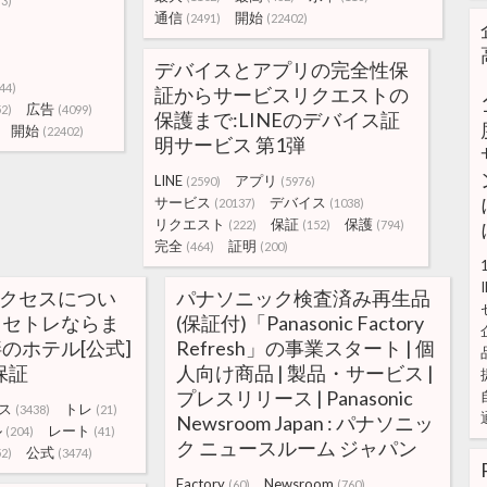
73)
通信
開始
(2491)
(22402)
)
デバイスとアプリの完全性保
44)
証からサービスリクエストの
広告
52)
(4099)
保護まで:LINEのデバイス証
開始
(22402)
明サービス 第1弾
LINE
アプリ
(2590)
(5976)
サービス
デバイス
(20137)
(1038)
リクエスト
保証
保護
(222)
(152)
(794)
完全
証明
(464)
(200)
I
正アクセスについ
パナソニック検査済み再生品
| セトレならま
(保証付)「Panasonic Factory
畔のホテル[公式]
Refresh」の事業スタート | 個
保証
人向け商品 | 製品・サービス |
プレスリリース | Panasonic
ス
トレ
(3438)
(21)
Newsroom Japan : パナソニッ
ル
レート
(204)
(41)
ク ニュースルーム ジャパン
公式
52)
(3474)
Factory
Newsroom
(60)
(760)