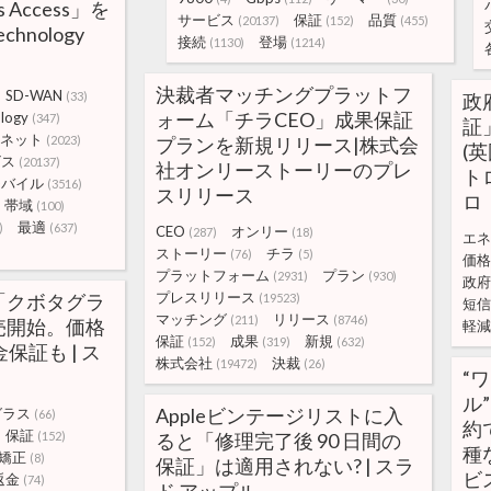
ss Access」を
サービス
保証
品質
(20137)
(152)
(455)
chnology
接続
登場
(1130)
(1214)
決裁者マッチングプラットフ
SD-WAN
(33)
政
ォーム「チラCEO」成果保証
logy
(347)
証
ネット
(2023)
プランを新規リリース|株式会
(
ビス
(20137)
社オンリーストーリーのプレ
ト
モバイル
(3516)
スリリース
ロ
帯域
(100)
最適
)
(637)
CEO
オンリー
(287)
(18)
エネ
ストーリー
チラ
(76)
(5)
価格
プラットフォーム
プラン
(2931)
(930)
政府
プレスリリース
「クボタグラ
(19523)
短信
マッチング
リリース
(211)
(8746)
売開始。価格
軽減
保証
成果
新規
(152)
(319)
(632)
保証も | ス
株式会社
決裁
(19472)
(26)
“
ル”
Appleビンテージリストに入
グラス
(66)
約
保証
(152)
ると「修理完了後 90 日間の
種
矯正
(8)
保証」は適用されない? | スラ
ビ
返金
(74)