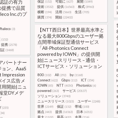
・認証の有力
保証
可能に
展開
(152)
(627)
(1049)
技術
提供
株式
の提携で品質
(3532)
(16563)
(8960)
横断
活用
生活
(194)
(5660)
(705)
eco Inc.のプ
購買
開始
(374)
(22402)
haleco
【NTT西日本】世界最高水準と
(3)
なる最大800Gbpsのユーザー拠
証
(152)
点間帯域保証型通信サービス
提携
(2178)
「All-Photonics Connect
認証
(1468)
powered by IOWN」の提供開
始|ニュースリリース – 通信・
アパートナー
ICTサービス・ソリューション
ョン、AaaS
mpression
800
All
by
(102)
(292)
(1168)
バイス広告メ
Connect
Gbps
ICT
(622)
(112)
(354)
IOWN
NTT
Photonics
用開始|ニュ
(85)
(4050)
(6)
powered
サービス
(263)
(20137)
報堂DYメデ
ソリューション
(3740)
ズ
ニュースリリース
ユーザー
(1023)
(2248)
世界
保証
帯域
(2149)
(152)
(100)
Y
(235)
拠点
提供
日本
(443)
(16563)
(6311)
(34)
最大
最高
水準
(1102)
(432)
(116)