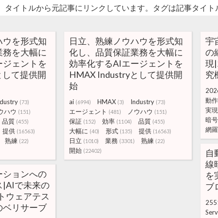
。タイトルから元記事にリンクしています。タグは記事タイト
ハウを形式知
日立、熟練ノウハウを形式知
宇
業務を大幅に
化し、品質保証業務を大幅に
の
ージェントを
効率化するAIエージェントを
現|
ryとして提供開
HMAX Industryとして提供開
究
始
202
動作
ndustry
ai
HMAX
Industry
(73)
(6994)
(3)
(73)
実現
ウハウ
エージェント
ノウハウ
(151)
(481)
(151)
暗号
品質
保証
効率
品質
(455)
(152)
(1104)
(455)
網羅
提供
大幅に
形式
提供
(16563)
(40)
(135)
(16563)
熟練
日立
業務
熟練
(22)
(1010)
(3301)
(22)
開始
(22402)
自
線
ーションへの
を実
|AIで未来の
ブ
トウェアテス
255
のベリサーブ
Serv