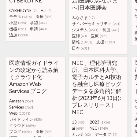
CYBERDYNE
ム|医師のみなさま
へ|日本医師会
CYBERDYNE
Hal
(2)
(5)
モデル
医療
(1316)
(593)
みなさま
(17)
(
小型
承認
(255)
(307)
サイバーセキュリティ
(291)
機器
申請
(891)
(443)
システム
制度
(6611)
(442)
追加
(2238)
医師
医療
(63)
(593)
情報
支援
(13931)
(5137)
日本
(6311)
医療情報ガイドライ
NEC 、理化学研究
ンの改定から読み解
所、日本医科大学、
くクラウド化 |
電子カルテとAI技術
Amazon Web
を融合し医療ビッグ
Services ブログ
データを多角的に解
析 (2023年6月13日):
Amazon
(9591)
プレスリリース |
Services
(7631)
NEC
Web
(10593)
ガイドライン
(438)
13
2023
(486)
(1936)
クラウド
(6696)
ai
NEC
(6994)
(1749)
ブログ
医療
(9054)
(593)
カルテ
データ
(62)
(7494)