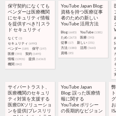
保守契約になくても
YouTube Japan Blog:
ベンダーは医療機関
資格を持つ医療従事
にセキュリティ情報
者のための新しい
を提供すべき? | スラ
YouTube 活用方法
ド セキュリティ
Blog
YouTube
(6685)
(1081)
ため
医療
(2673)
(593)
なくて
A
(3)
従事
新しい
(17)
(351)
セキュリティ
S
(6990)
方法
活用
(1080)
(5660)
ベンダー
保守
(189)
(197)
資格
(85)
医療
契約
(593)
(1495)
情報
提供
(13931)
(16563)
機関
(842)
サイバートラスト、
YouTube Japan
医療機関のセキュリ
Blog: 誤った医療情
ティ対策を支援する
報に関する
医療DXソリューショ
YouTube ポリシー
お
ンを提供|プレスリリ
の長期的なビジョン
I