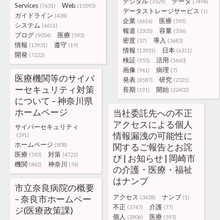
デジタル
データ
(3329)
(7494)
Services
Web
(7631)
(10593)
データストレージサービス
(1)
ガイドライン
(438)
企業
医療
(6616)
(593)
システム
(6611)
報道
容量
(2305)
(336)
ブログ
医療
(9054)
(593)
密度
導入
(37)
(3683)
情報
遵守
(13931)
(19)
情報
日本
(13931)
(6311)
開発
(7222)
検証
活用
(955)
(5660)
画像
病理
(961)
(7)
医療機関等のサイバ
発表
研究
(8587)
(2321)
ーセキュリティ対策
長期
開始
(191)
(22402)
について – 神奈川県
ホームページ
当社委託先への不正
アクセスによる個人
サイバーセキュリティ
情報漏洩の可能性に
(291)
ホームページ
(808)
関するご報告とお詫
医療
対策
(593)
(4722)
び | お知らせ | 岡崎市
機関
神奈川
(842)
(74)
の介護・医療・福祉
はナンブ
市立奈良病院の概要
アクセス
ナンブ
– 奈良市ホームペー
(3438)
(1)
不正
介護
(3747)
(77)
ジ(医療政策課)
個人
医療
(2806)
(593)