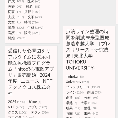
作成
医師
(1073)
(63)
医療
対象
(593)
(881)
従事
搭載
(17)
(1403)
支援
改革
(5137)
(450)
文章
時間
(71)
(726)
業務
生成
(3301)
(1692)
点滴ライン整理の時
看護
販売
(37)
(3998)
間を削減 未来型医療
開始
(22402)
創造卓越大学… | プレ
スリリース・研究成
受信した心電図をリ
果 | 東北大学 -
アルタイムに表示可
TOHOKU
能医療機器プログラ
UNIVERSITY-
ム「hitoe?心電図アプ
リ」販売開始 | 2024
Tohoku
(88)
年度 | ニュース | NTT
University
(255)
テクノクロス株式会
プレスリリース
(19523)
社
ライン
削減
(264)
(743)
創造
医療
(151)
(593)
2024
hitoe
(1653)
(4)
卓越
大学
(5)
(1374)
NTT
アプリ
(4050)
(5976)
成果
整理
(319)
(68)
クロス
テクノ
(1006)
(526)
時間
未来
(726)
(442)
プログラム
(1554)