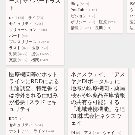
ース| サイバートラス
Blog
IS
(6685)
ト
YouTube
ウ
(1081)
ビジョン
ハ
(186)
dx
サイ
(1155)
(731)
ポリシー
医療
医
(283)
(593)
セキュリティ
(6990)
情報
長期
法
(13931)
(191)
ソリューション
(3740)
バート
(48)
プレスリリース
(19523)
ラスト
医療
(87)
(593)
対策
提供
(4722)
(16563)
支援
機関
(5137)
(842)
医療機関等のホット
ネクスウェイ、「アス
ラインにRDDによる
ヤクDIポータル」に
世論調査、特定番号
地域の医療機関・薬局
は除外される仕組み
検索や医薬品在庫情報
が必要 | スラド セキ
の共有を可能にする
ュリティ
「地域連携機能」を追
加|株式会社ネクスウ
RDD
(1)
ェイ
セキュリティ
(6990)
ホット
ライン
(115)
(264)
DI
アス
ウェイ
(8)
(73)
(37)