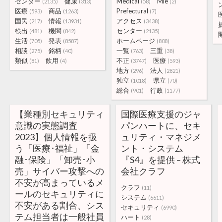
センター
健康
Medical
Mie
(2135)
(313)
(58)
(2)
医療
商品
Prefectural
(593)
(1263)
(7)
国民
情報
アクセス
(217)
(13931)
(3438)
検出
機関
センター
(481)
(842)
(2135)
生活
発表
ホームページ
(705)
(8587)
(808)
相談
銘柄
一覧
三重
(275)
(40)
(763)
(38)
類似
飲用
不正
医療
(81)
(4)
(3747)
(593)
地方
法人
(296)
(2821)
独立
県立
(1018)
(70)
総合
行政
(901)
(1177)
【業種別セキュリティ
国際医療支援のジャ
意識の実態調査
パンハートに、セキ
2023】個人情報を扱
ュリティ・マネジメ
う「医療･福祉」「金
ント・システム
融･保険」「卸売･小
『S4』を提供 – 株式
売」サイバー攻撃への
会社クラフ
不安が高まっているメ
クラフ
(11)
ールのセキュリティに
システム
(6611)
不安がある割合、シス
セキュリティ
(6990)
テム担当者は一般社員
ハート
(28)