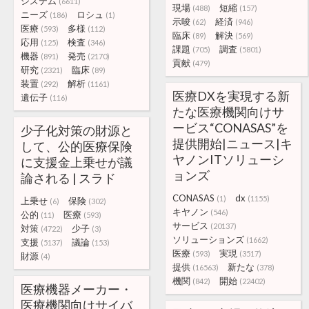
システム
(6611)
現場
短縮
(488)
(157)
ニーズ
ロシュ
(186)
(1)
示唆
経済
(62)
(946)
医療
多様
(593)
(112)
臨床
解決
(89)
(569)
応用
検査
(125)
(346)
課題
調査
(705)
(5801)
機器
発売
(891)
(2170)
貢献
(479)
研究
臨床
(2321)
(89)
装置
解析
(292)
(1161)
医療DXを実現する新
遺伝子
(116)
たな医療機関向けサ
ービス“CONASAS”を
少子化対策の財源と
提供開始|ニュース|キ
して、公的医療保険
ヤノンITソリューシ
に支援金上乗せが議
ョンズ
論される | スラド
CONASAS
dx
(1)
(1155)
上乗せ
保険
(6)
(302)
キヤノン
(546)
公的
医療
(11)
(593)
サービス
(20137)
対策
少子
(4722)
(3)
ソリューションズ
(1662)
支援
議論
(5137)
(153)
医療
実現
(593)
(3517)
財源
(4)
提供
新たな
(16563)
(378)
機関
開始
(842)
(22402)
医療機器メーカー・
医療機関向けサイバ