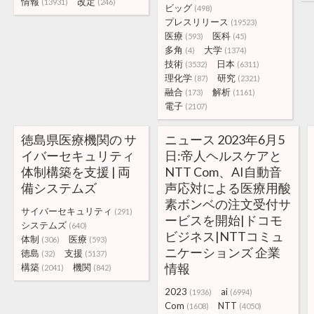
情報
改定
(13931)
(246)
ビッグ
(498)
プレスリリース
(19523)
医療
医科
(593)
(45)
多角
大学
(4)
(1374)
技術
日本
(3532)
(6311)
理化学
研究
(87)
(2321)
融合
解析
(173)
(1161)
電子
(2107)
徳島県医療機関の サ
ニュース 2023年6月5
イバーセキュリティ
日:帝人ヘルスケアと
体制構築を支援 | 両
NTT Com、AI自動音
備システムズ
声応対による医療用酸
素ボンベの注文受付サ
サイバーセキュリティ
(291)
ービスを開始|ドコモ
システムズ
(640)
ビジネス|NTTコミュ
体制
医療
(306)
(593)
ニケーションズ 企業
徳島
支援
(32)
(5137)
情報
構築
機関
(2041)
(842)
2023
ai
(1936)
(6994)
Com
NTT
(1608)
(4050)