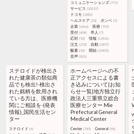
コミュニケーションズ
(772)
サービス
(20137)
ドコモ
(1882)
ヘルスケア
ボンベ
(33)
(5)
企業
医療
(6616)
(593)
受付
帝人
(404)
(7)
応対
情報
(50)
(13931)
注文
自動
(253)
(2857)
酸素
開始
(30)
(22402)
音声
(821)
ステロイドが検出さ
ホームページへの不
れた健康茶の類似商
正アクセスによる書
品でも検出!-検出さ
き込みについて|お知
れた銘柄を飲用され
らせ一覧|地方独立行
ている方は、医療機
政法人三重県立総合
関にご相談を-(発表
医療センター Mie
情報)_国民生活セン
Prefectural General
W
ター
Medical Center
ステロイド
Center
General
(6)
(785)
(94)