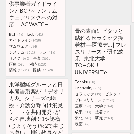
供事業者ガイドライ
ンとBCP～ランサム
ウェアリスクへの対
応 | LAC WATCH
骨の表面にピタッと
BCP
LAC
(49)
(341)
貼れるセラミック接
ガイドライン
(438)
着材 ―医療デ… | プレ
サムウェア
(334)
スリリース・研究成
システム
ラン
(6611)
(419)
果 | 東北大学 -
リスク
事業
(696)
(3615)
医療
対応
TOHOKU
(593)
(5286)
情報
提供
(13931)
(16563)
UNIVERSITY-
Tohoku
(88)
東洋製罐グループと日
University
(255)
本臓器製薬が 「デオリ
セラミック
ピタッ
(12)
(1)
カ®」シリーズの医
プレスリリース
(19523)
療・介護分野向け消臭
医療
大学
(593)
(1374)
シートを共同開発 -が
成果
接着
(319)
(12)
んの自壊創※1や褥瘡
東北
研究
(140)
(2321)
表面
(47)
(じょくそう)※2で生じ
る臭い、排泄物臭など