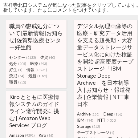
吉祥寺北口システムが気になった記事をクリップしています
析しています。たまにコメントをつけています。
職員の懲戒処分につ
デジタル病理画像等の
いて|最新情報|お知ら
医療・研究データ活用
せ|佐賀県医療センタ
を支える超長期・大容
ー好生館
量データストレージサ
ービス化に向けた検証
センター
佐賀
(2135)
(40)
を開始 超高密度テープ
処分
医療
(205)
(593)
ストレージ「IBM
好生
情報
(1)
(13931)
Storage Deep
懲戒
最新
(64)
(1092)
Archive」を日本初導
職員
(252)
入 | お知らせ・報道発
Kiro とともに医療情
表 | 企業情報 | NTT東
報システムのガイド
日本
ライン遵守開発に挑
Archive
Deep
(166)
(186)
む | Amazon Web
IBM
NTT
(794)
(4050)
Services ブログ
Storage
(212)
テープストレージ
(1)
Amazon
Kiro
(9591)
(86)