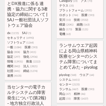
Category
アス
(23)
(73)
とDX推進に係る 連
テラス
(35)
携・協力に関する3者
プラットフォーム
(2931)
協定の締結について |
ロボット
医療
(744)
(593)
SAJ 一般社団法人ソフ
安川
技術
(10)
(3532)
トウェア協会
構築
細胞
(2041)
(163)
融合
製薬
(173)
(121)
dx
SAJ
(1155)
(5)
電機
(63)
セキュリティ
(6990)
ソフトウェア
(1264)
ランサムウエア起因
一般
医療
(1084)
(593)
による岡山県精神科
協会
協力
(804)
(411)
医療センターのシス
協定
強化
(297)
(2936)
テム障害についてま
情報
推進
(13931)
(2222)
機関
法人
とめてみた – piyolog
(842)
(2821)
社団
締結
(441)
(1274)
piyolog
ウエア
(568)
(64)
連携
(4105)
システム
(6611)
センター
(2135)
当センターの電子カ
ランサム
医療
(467)
(593)
ルテシステムの障害
岡山
精神
(47)
(46)
発生について(第2報)
起因
障害
(55)
(1437)
– 地方独立行政法人