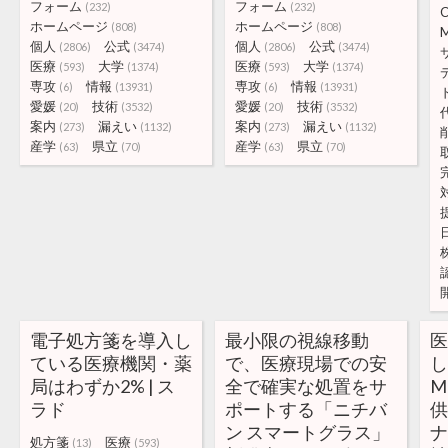
フォーム
フォーム
(232)
(232)
C
ホームページ
ホームページ
(808)
(808)
個人
公式
個人
公式
(2806)
(3474)
(2806)
(3474)
医療
大学
医療
大学
(593)
(1374)
(593)
(1374)
専攻
情報
専攻
情報
(6)
(13931)
(6)
(13931)
愛媛
技術
愛媛
技術
(20)
(3532)
(20)
(3532)
案内
漏えい
案内
漏えい
(273)
(1132)
(273)
(1132)
産学
県立
産学
県立
(63)
(70)
(63)
(70)
電子処方箋を導入し
最小限の視線移動
ている医療機関・薬
で、医療現場での安
局はわずか2% | ス
全で確実な処置をサ
M
ラド
ポートする「ニチバ
供
ン スマートグラス」
ナ
処方箋
医療
(13)
(593)