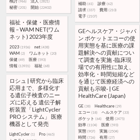
検討
法人
(966)
(2821)
補助
診療
(61)
(62)
秘密
開始
(201)
(22402)
請求
費用
(337)
(210)
電子
(2107)
福祉・保健・医療情
報 – WAM NET(ワム
GEヘルスケア・ジャパ
ネット) 2023年度
ン ポケットエコーの使
用実態を基に医療の課
2023
net
(1936)
(438)
題解決への貢献につい
WAM
ワムネット
(2)
(20)
て調査を実施 ‐臨床現
保健
医療
(49)
(593)
情報
福祉
場での有用性に加え、
(13931)
(68)
効率化・時間短縮など
ロシュ | 研究から臨床
を通じて医療経済への
応用まで、多様化す
貢献も示唆‐ | GE
る遺伝子検査のニー
HealthCare (Japan)
ズに応える 遺伝子解
GE
Healthcare
(38)
(29)
析装置「LightCycler
エコー
ヘルスケア
(18)
(33)
PRO システム」 医療
ポケット
使用
(64)
(2475)
機器として発売
効率
医療
(1104)
(593)
実態
実施
(907)
(2504)
LightCycler
Pro
(1)
(465)
時間
有用
(726)
(27)