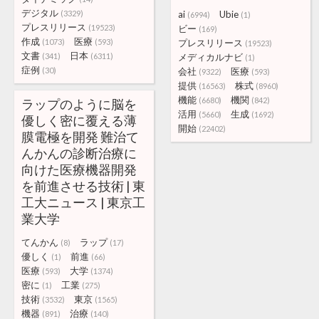
デジタル
(3329)
ai
Ubie
(6994)
(1)
プレスリリース
(19523)
ビー
(169)
作成
医療
(1073)
(593)
プレスリリース
(19523)
文書
日本
(341)
(6311)
メディカルナビ
(1)
症例
(30)
会社
医療
(9322)
(593)
提供
株式
(16563)
(8960)
機能
機関
(6680)
(842)
ラップのように脳を
活用
生成
(5660)
(1692)
優しく密に覆える薄
開始
(22402)
膜電極を開発 難治て
んかんの診断治療に
向けた医療機器開発
を前進させる技術 | 東
工大ニュース | 東京工
業大学
てんかん
ラップ
(8)
(17)
優しく
前進
(1)
(66)
医療
大学
(593)
(1374)
密に
工業
(1)
(275)
技術
東京
(3532)
(1565)
機器
治療
(891)
(140)