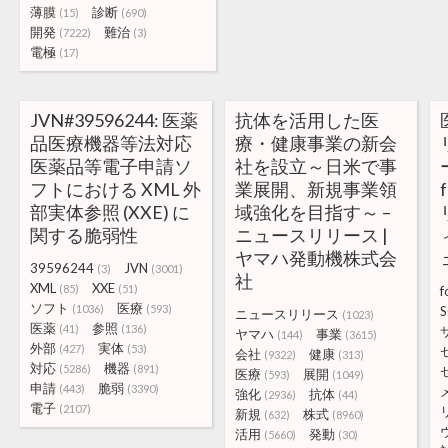
薄膜
診断
(15)
(690)
開発
難治
(7222)
(3)
電極
(17)
JVN#39596244: 医薬
抗体を活用した医
品医療機器等法対応
療・健康事業の新会
医薬品等電子申請ソ
社を設立～日米で事
フトにおける XML 外
業展開、新規事業領
部実体参照 (XXE) に
域強化を目指す～ –
関する脆弱性
ニュースリリース |
ヤマハ発動機株式会
39596244
JVN
(3)
(3001)
社
XML
XXE
(85)
(51)
f
ソフト
医療
(1036)
(593)
ニュースリリース
(1023)
医薬
参照
(41)
(136)
ヤマハ
事業
(144)
(3615)
外部
実体
(427)
(53)
会社
健康
(9322)
(313)
対応
機器
(5286)
(891)
医療
展開
(593)
(1049)
申請
脆弱
(443)
(3390)
強化
抗体
(2936)
(44)
電子
(2107)
新規
株式
(632)
(8960)
活用
発動
(5660)
(30)