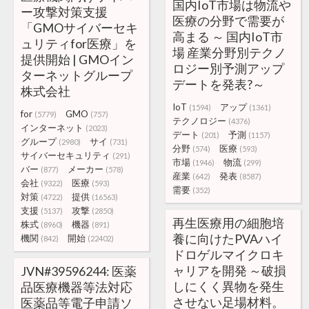
国内IoT市場は物流や
ー攻撃対策支援
医療の分野で需要が
「GMOサイバーセキ
高まる ～ 国内IoT市
ュリティfor医療」を
場 産業分野別テクノ
提供開始 | GMOイン
ロジー別予測アップ
ターネットグループ
デートを発表?～
株式会社
IoT
アップ
(1594)
(1361)
for
GMO
(5779)
(757)
テクノロジー
(4376)
インターネット
(2023)
デート
予測
(201)
(1157)
グループ
サイ
(2980)
(731)
分野
医療
(574)
(593)
サイバーセキュリティ
(291)
市場
物流
(1946)
(299)
バー
メーカー
(877)
(578)
産業
発表
(642)
(8587)
会社
医療
(9322)
(593)
需要
(352)
対策
提供
(4722)
(16563)
支援
攻撃
(5137)
(2850)
再生医療用の細胞培
株式
機器
(8960)
(891)
養に向けたPVAハイ
機関
開始
(842)
(22402)
ドロゲルマイクロキ
ャリアを開発 ～破損
JVN#39596244: 医薬
しにくく異物を発生
品医療機器等法対応
させない足場材料。
医薬品等電子申請ソ