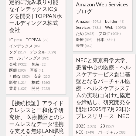
定的に読み取り可能
Amazon Web Services
なインデックスICタ
ブログ
グを開発 | TOPPANホ
Amazon
builder
ールディングス株式
(9591)
(46)
Services
Web
(7631)
(10593)
会社
ため
ブログ
(2673)
(9054)
医療
日本
IC
TOPPAN
(593)
(6311)
(123)
(79)
未来
インデックス
(442)
(86)
タグ
デジタル
(217)
(3329)
ホールディングス
(996)
NECと東京科学大学、
会社
包装
(9322)
(28)
患者中心の医療・ヘル
医療
医薬
(593)
(41)
スケアサービス創出基
可能な
安定
(305)
(220)
盤となるバーチャル医
影響
株式
(1214)
(8960)
療・ヘルスケアシステ
業界
開発
(1027)
(7222)
ムの実現に向けた協定
を締結し、研究開発を
【接続検証】アライド
開始 (2025年7月23日):
テレシスと三和化学研
プレスリリース | NEC
究所、 医療機器とのシ
ームレスなデータ連携
2025
23
(1083)
(357)
を支える無線LAN環境
NEC
バーチャル
(1749)
(388)