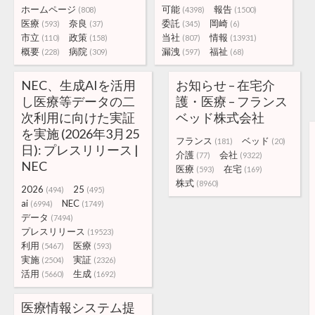
ホームページ
可能
報告
(808)
(4398)
(1500)
医療
奈良
委託
岡崎
(593)
(37)
(345)
(6)
市立
政策
当社
情報
(110)
(158)
(807)
(13931)
概要
病院
漏洩
福祉
(228)
(309)
(597)
(68)
NEC、生成AIを活用
お知らせ – 在宅介
し医療等データの二
護・医療 – フランス
次利用に向けた実証
ベッド株式会社
を実施 (2026年3月25
フランス
ベッド
(181)
(20)
日): プレスリリース |
介護
会社
(77)
(9322)
NEC
医療
在宅
(593)
(169)
株式
(8960)
2026
25
(494)
(495)
ai
NEC
(6994)
(1749)
データ
(7494)
プレスリリース
(19523)
利用
医療
(5467)
(593)
実施
実証
(2504)
(2326)
活用
生成
(5660)
(1692)
医療情報システム提