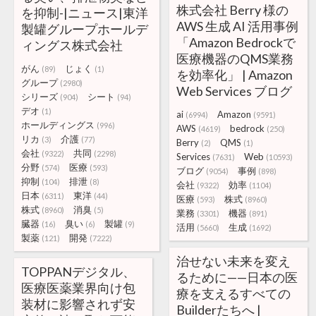
株式会社 Berry 様の
を抑制-|ニュース|東洋
AWS 生成 AI 活用事例
製罐グループホールデ
「Amazon Bedrockで
ィングス株式会社
医療機器のQMS業務
がん
じょく
(89)
(1)
を効率化」 | Amazon
グループ
(2980)
Web Services ブログ
シリーズ
シート
(904)
(94)
デオ
(1)
ai
Amazon
(6994)
(9591)
ホールディングス
(996)
AWS
bedrock
(4619)
(250)
リカ
介護
(3)
(77)
Berry
QMS
(2)
(1)
会社
共同
(9322)
(2298)
Services
Web
(7631)
(10593)
分野
医療
(574)
(593)
ブログ
事例
(9054)
(898)
抑制
排泄
(104)
(8)
会社
効率
(9322)
(1104)
日本
東洋
(6311)
(44)
医療
株式
(593)
(8960)
株式
消臭
(8960)
(5)
業務
機器
(3301)
(891)
臓器
臭い
製罐
(16)
(6)
(9)
活用
生成
(5660)
(1692)
製薬
開発
(121)
(7222)
治せない未来を変え
TOPPANデジタル、
るために——日本の医
医療医薬業界向け包
療を支えるすべての
装材に影響されず安
Builderたちへ |