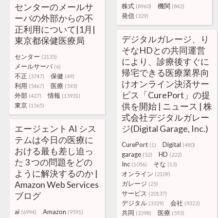
センターのメールサ
株式
機関
(8960)
(842)
発信
ーバの外部からの不
(329)
正利用について|1月|
デジタルガレージ、り
東京都保健医療局
そなHDとの共同運営
センター
(2135)
により、診療後すぐに
メールサーバ
(6)
帰宅できる医療業界向
不正
保健
(3747)
(49)
けオンライン決済サー
利用
医療
(5467)
(593)
ビス「CurePort」の提
外部
情報
(427)
(13931)
供を開始 | ニュース | 株
東京
(1565)
式会社デジタルガレー
エージェント AI シス
ジ(Digital Garage, Inc.)
テムは今日の医療に
CurePort
Digital
(1)
(480)
おける最も差し迫っ
garage
HD
(52)
(222)
た 3 つの問題をどの
Inc
そな
(1056)
(13)
ように解決するのか |
オンライン
(2109)
Amazon Web Services
ガレージ
(25)
サービス
ブログ
(20137)
デジタル
会社
(3329)
(9322)
ai
Amazon
(6994)
(9591)
共同
医療
(2298)
(593)