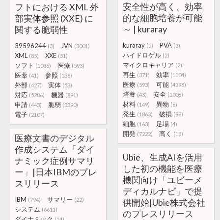
安全性が高く、効率
フトにおける XML 外
的な細胞培養が可能
部実体参照 (XXE) に
～ | kuraray
関する脆弱性
kuraray
PVA
39596244
JVN
(5)
(3)
(3)
(3001)
ハイドロゲル
XML
XXE
(2)
(85)
(51)
マイクロキャリア
ソフト
医療
(2)
(1036)
(593)
再生
効率
医薬
参照
(371)
(1104)
(41)
(136)
医療
可能
外部
実体
(593)
(4398)
(427)
(53)
培養
安全
対応
機器
(43)
(1006)
(5286)
(891)
材料
異物
申請
脆弱
(149)
(8)
(443)
(3390)
発生
破損
電子
(1863)
(98)
(2107)
細胞
足場
(163)
(4)
開発
高く
(7222)
(18)
医療文書のデジタル
作成システム「ダイ
Ubie、生成AIを活用
ナミック症例サマリ
した初の機能を医療
ー」|日本IBMのプレ
機関向け「ユビーメ
スリリース
ディカルナビ」で提
IBM
サマリー
(794)
(22)
供開始|Ubie株式会社
システム
(6611)
のプレスリリース
ダイナミック
(14)