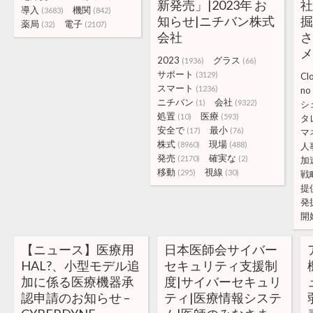
新発売」|2023年 お
導入
機関
(3683)
(842)
知らせ|ニチバン株式
薬局
電子
(32)
(2107)
会社
2023
グラス
(1936)
(66)
サポート
(3129)
Cl
スマート
(1236)
no
ニチバン
会社
(1)
(9322)
シ
処置
医療
(10)
(593)
タ
安全で
最小
(17)
(76)
マ
株式
現場
(8960)
(488)
人
発売
確実な
(2170)
(2)
加
移動
視線
(295)
(30)
戦
提
発
開
【ニュース】医療用
日本医師会サイバー
HAL?︎、小型モデル追
セキュリティ支援制
加に係る医療機器承
度|サイバーセキュリ
認申請のお知らせ –
ティ|医療情報システ