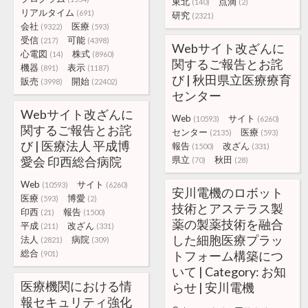
東北
点滴
(140)
(2)
リアルタイム
(691)
研究
(2321)
会社
医療
(9322)
(593)
受信
可能
(217)
(4398)
Webサイト改ざんに
心電図
株式
(14)
(8960)
関するご報告とお詫
機器
表示
(891)
(1187)
び | 秋田県立医療療育
販売
開始
(3998)
(22402)
センター
Webサイト改ざんに
Web
サイト
(10593)
(6260)
関するご報告とお詫
センター
医療
(2135)
(593)
び | 医療法人 平成博
報告
改ざん
(1500)
(331)
愛会 印西総合病院
県立
秋田
(70)
(28)
Web
サイト
(10593)
(6260)
安川電機のロボット
医療
博愛
(593)
(2)
技術とアステラス製
印西
報告
(21)
(1500)
薬の製薬技術を融合
平成
改ざん
(211)
(331)
した細胞医療プラッ
法人
病院
(2821)
(309)
総合
トフォーム構築につ
(901)
いて | Category: お知
医療機関における情
らせ | 安川電機
報セキュリティ強化