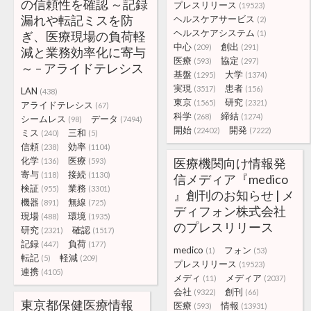
の信頼性を確認 ～記録
プレスリリース
(19523)
漏れや転記ミスを防
ヘルスケアサービス
(2)
ヘルスケアシステム
ぎ、医療現場の負荷軽
(1)
中心
創出
(209)
(291)
減と業務効率化に寄与
医療
協定
(593)
(297)
～ – アライドテレシス
基盤
大学
(1295)
(1374)
実現
患者
(3517)
(156)
LAN
(438)
東京
研究
(1565)
(2321)
アライドテレシス
(67)
科学
締結
(268)
(1274)
シームレス
データ
(98)
(7494)
開始
開発
(22402)
(7222)
ミス
三和
(240)
(5)
信頼
効率
(238)
(1104)
化学
医療
医療機関向け情報発
(136)
(593)
寄与
接続
(118)
(1130)
信メディア『medico
検証
業務
(955)
(3301)
』創刊のお知らせ | メ
機器
無線
(891)
(725)
ディフォン株式会社
現場
環境
(488)
(1935)
のプレスリリース
研究
確認
(2321)
(1517)
記録
負荷
(447)
(177)
medico
フォン
(1)
(53)
転記
軽減
(5)
(209)
プレスリリース
(19523)
連携
(4105)
メディ
メディア
(11)
(2037)
会社
創刊
(9322)
(66)
東京都保健医療情報
医療
情報
(593)
(13931)