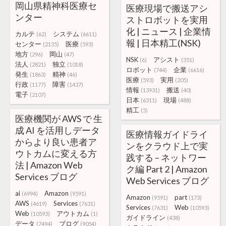
岡山県精神科医療セ
医療現場で搬送アシ
ンター
ストロボットを実用
化 | ニュース | 企業情
カルテ
システム
(62)
(6611)
報 | 日本精工(NSK)
センター
医療
(2135)
(593)
地方
岡山
(296)
(47)
NSK
アシスト
(6)
(351)
法人
独立
(2821)
(1018)
ロボット
企業
(744)
(6616)
発生
精神
(1863)
(46)
医療
実用
(593)
(205)
行政
障害
(1177)
(1437)
情報
搬送
(13931)
(40)
電子
(2107)
日本
現場
(6311)
(488)
精工
(5)
医療機関が AWS で 生
成 AI を活用しデータ
医療情報ガイドライ
からより良い患者ア
ンをクラウド上で実
ウトカムに変える方
践する – ネットワー
法 | Amazon Web
ク編 Part 2 | Amazon
Services ブログ
Web Services ブログ
ai
Amazon
(6994)
(9591)
Amazon
part
(9591)
(173)
AWS
Services
(4619)
(7631)
Services
Web
(7631)
(10593)
Web
アウトカム
(10593)
(1)
ガイドライン
(438)
データ
ブログ
(7494)
(9054)