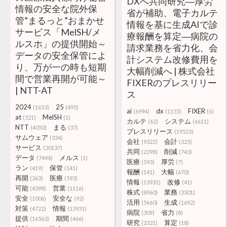
DXへ共同研究―厚労
情報の安全な院外保
省が補助、電子カルテ
管”まるっと”おまかせ
情報を基に生成AIで診
サービス「MelSH/メ
療報酬を算定―病院の
ルスホ」の提供開始～
請求業務を省力化、会
データの安全保管によ
計システム改修費用を
り、万が一の時も短期
大幅削減へ | 株式会社
間で営業再開が可能～
FIXERのプレスリリー
| NTT-AT
ス
2024
25
(1653)
(495)
ai
dx
FIXER
(6994)
(1155)
(6)
at
MelSH
(521)
(1)
カルテ
システム
(62)
(6611)
NTT
まる
(4050)
(37)
プレスリリース
(19523)
サムウェア
(334)
会社
会計
(9322)
(325)
サービス
(20137)
共同
削減
(2298)
(743)
データ
メルス
(7494)
(1)
医療
厚労
(593)
(7)
ラン
保管
(419)
(141)
報酬
大幅
(141)
(670)
再開
医療
(363)
(593)
情報
改修
(13931)
(41)
可能
営業
(4398)
(1116)
株式
業務
(8960)
(3301)
安全
安全な
(1006)
(92)
活用
生成
(5660)
(1692)
対策
情報
(4722)
(13931)
病院
省力
(309)
(8)
提供
期間
(16563)
(466)
研究
算定
(2321)
(18)