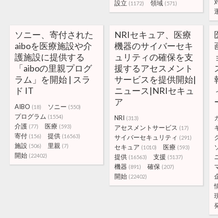
設立
領域
(1172)
(571)
ソニー、寄付された
NRIセキュア、医療
aiboを医療施設や介
機器のサイバーセキ
護施設に提供する
ュリティの確保を支
「aiboの里親プログ
援するアセスメント
ラム」を開始 | スラ
サービスを提供開始|
ド IT
ニュース|NRIセキュ
ア
AIBO
ソニー
(18)
(550)
プログラム
(1554)
NRI
(313)
介護
医療
(77)
(593)
アセスメントサービス
(17)
寄付
提供
(156)
(16563)
サイバーセキュリティ
(291)
施設
里親
(506)
(7)
セキュア
医療
(1010)
(593)
開始
(22402)
提供
支援
(16563)
(5137)
機器
確保
(891)
(207)
開始
(22402)