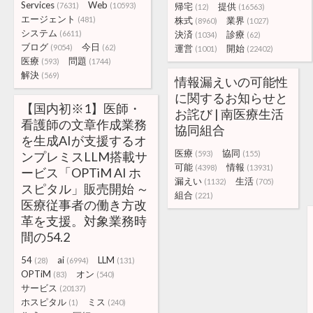
Services
Web
(7631)
(10593)
帰宅
提供
(12)
(16563)
エージェント
(481)
株式
業界
(8960)
(1027)
システム
(6611)
決済
診療
(1034)
(62)
ブログ
今日
(9054)
(62)
運営
開始
(1001)
(22402)
医療
問題
(593)
(1744)
解決
(569)
情報漏えいの可能性
に関するお知らせと
【国内初※1】医師・
お詫び | 南医療生活
看護師の文章作成業務
協同組合
を生成AIが支援するオ
医療
協同
ンプレミスLLM搭載サ
(593)
(155)
可能
情報
(4398)
(13931)
ービス「OPTiM AI ホ
漏えい
生活
(1132)
(705)
スピタル」販売開始 ～
組合
(221)
医療従事者の働き方改
革を支援。対象業務時
間の54.2
54
ai
LLM
(28)
(6994)
(131)
OPTiM
オン
(83)
(540)
サービス
(20137)
ホスピタル
ミス
(1)
(240)