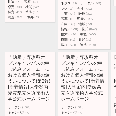
世論
医療
(15)
(593)
ネクス
ポータル
(12)
(402)
必要
機関
(502)
(842)
ヤク
会社
(11)
(9322)
特定
番号
(457)
(351)
共有
医療
(920)
(593)
調査
除外
(5801)
(55)
医薬
可能に
(41)
(627)
在庫
地域
(140)
(773)
情報
株式
(13931)
(8960)
検索
機能
(1620)
(6680)
機関
薬局
(842)
(32)
追加
連携
(2238)
(4105)
「助産学専攻科オー
「助産学専攻科オー
プンキャンパスの申
プンキャンパスの申
し込みフォーム」に
し込みフォーム」に
おける個人情報の漏
おける個人情報の漏
えいについて(第2報)
えいについて|新着情
|新着情報|大学案内|
報|大学案内|愛媛県
愛媛県立医療技術大
立医療技術大学公式
学公式ホームページ
ホームページ
オープン
オープン
(1684)
(1684)
キャンパス
キャンパス
(77)
(77)