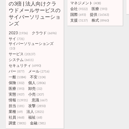
の3倍 | 法人向けクラ
マネジメント
(408)
会社
医療
ウドメールサービスの
(9322)
(593)
国際
提供
(693)
(16563)
サイバーソリューショ
支援
株式
(5137)
(8960)
ンズ
2023
クラウド
(1936)
(6696)
サイ
(731)
サイバーソリューションズ
(10)
サービス
(20137)
システム
(6611)
セキュリティ
(6990)
バー
メール
(877)
(2716)
一般
不安
(1084)
(104)
保険
個人
(302)
(2806)
医療
卸売
(593)
(32)
実態
小売
(907)
(307)
情報
意識
(13931)
(667)
担当
攻撃
(181)
(2850)
業種
法人
(69)
(2821)
社員
福祉
(468)
(68)
調査
金融
(5801)
(581)