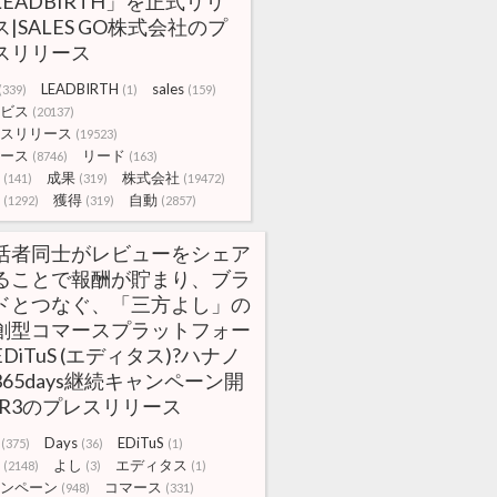
LEADBIRTH」を正式リリ
ス|SALES GO株式会社のプ
スリリース
LEADBIRTH
sales
(339)
(1)
(159)
ビス
(20137)
スリリース
(19523)
ース
リード
(8746)
(163)
成果
株式会社
(141)
(319)
(19472)
獲得
自動
(1292)
(319)
(2857)
活者同士がレビューをシェア
ることで報酬が貯まり、ブラ
ドとつなぐ、「三方よし」の
創型コマースプラットフォー
DiTuS (エディタス)?ハナノ
365days継続キャンペーン開
|R3のプレスリリース
Days
EDiTuS
(375)
(36)
(1)
よし
エディタス
(2148)
(3)
(1)
ンペーン
コマース
(948)
(331)