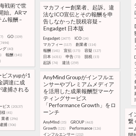
人海戦術で世
マカフィー創業者、起訴。違
開始。ARマ
法なICO宣伝とその報酬を申
ム報酬 –
告しなかった脱税容疑 –
Engadget 日本版
GO
77)
(339)
Engadget
ICO
(2477)
(24)
(7494)
マカフィー
創業者
(117)
(114)
ング
(40)
報酬
宣伝
容疑
(141)
(175)
(127)
報酬
5)
(141)
日本
申告
脱税
(6311)
(73)
(15)
)
起訴
違法
(74)
(259)
ビスyupが1
AnyMind Groupがインフルエ
資金調達に成
ンサーやプレミアムメディア
が逮捕される
を活用した成果報酬型マーケ
ティングサービス
「Performance Growth」をロ
ービス
(20137)
ーンチ
同様
(41)
イ
業者
(296)
繋
AnyMInd
GROUP
(35)
(463)
逮捕
(506)
ー
Growth
Performance
(121)
(126)
インフルエンサー
開
(232)