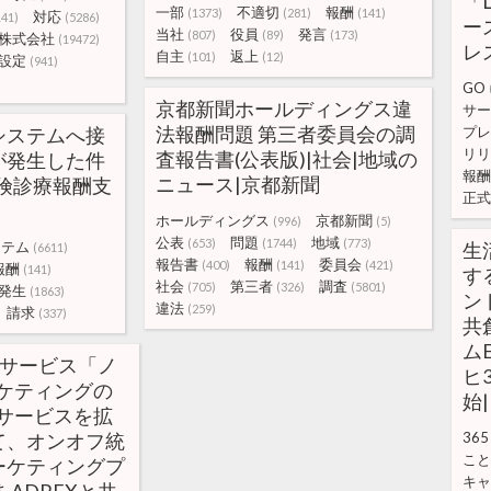
「
一部
不適切
報酬
(1373)
(281)
(141)
対応
141)
(5286)
ー
当社
役員
発言
(807)
(89)
(173)
株式会社
(19472)
レ
自主
返上
(101)
(12)
設定
(941)
GO
京都新聞ホールディングス違
サー
法報酬問題 第三者委員会の調
システムへ接
プレ
リリ
査報告書(公表版)|社会|地域の
が発生した件
報酬
ニュース|京都新聞
険診療報酬支
正式
ホールディングス
京都新聞
(996)
(5)
公表
問題
地域
(653)
(1744)
(773)
ステム
生
(6611)
報告書
報酬
委員会
(400)
(141)
(421)
報酬
(141)
す
社会
第三者
調査
(705)
(326)
(5801)
発生
(1863)
ン
違法
(259)
請求
(337)
共
ムE
Mサービス「ノ
ヒ
ケティングの
始
サービスを拡
て、オンオフ統
365
こと
ーケティングプ
キャ