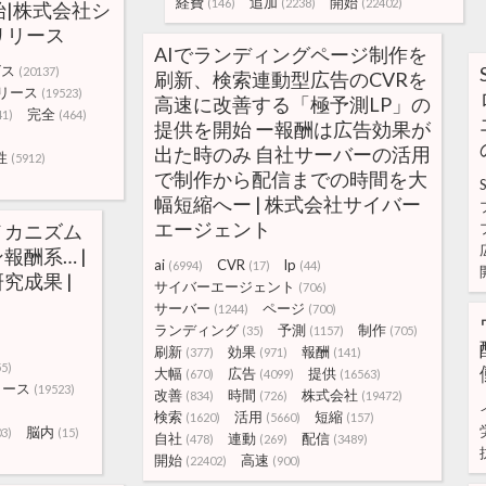
経費
追加
開始
(146)
(2238)
(22402)
|株式会社シ
リリース
AIでランディングページ制作を
ビス
(20137)
刷新、検索連動型広告のCVRを
リース
(19523)
高速に改善する「極予測LP」の
完全
41)
(464)
提供を開始 ー報酬は広告効果が
出た時のみ 自社サーバーの活用
性
(5912)
で制作から配信までの時間を大
幅短縮へー | 株式会社サイバー
エージェント
メカニズム
報酬系… |
ai
CVR
lp
(6994)
(17)
(44)
究成果 |
サイバーエージェント
(706)
サーバー
ページ
(1244)
(700)
ランディング
予測
制作
(35)
(1157)
(705)
刷新
効果
報酬
(377)
(971)
(141)
55)
大幅
広告
提供
(670)
(4099)
(16563)
リース
(19523)
改善
時間
株式会社
(834)
(726)
(19472)
検索
活用
短縮
(1620)
(5660)
(157)
脳内
03)
(15)
自社
連動
配信
(478)
(269)
(3489)
開始
高速
(22402)
(900)