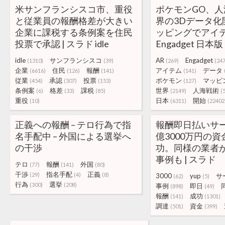
米サンフランシスコ市、重役
ポケモンGO、
と従業員の報酬格差が大きい
界の3Dデータ化
企業に課税する条例案を住民
ッピングでアイテ
投票で承認 | スラド idle
Engadget 日本版
idle
サンフランシスコ
AR
Engadget
(1310)
(39)
(269)
(24
企業
住民
報酬
アイテム
データ
(6616)
(126)
(141)
(141)
従業
承認
投票
ポケモン
マッピ
(454)
(307)
(153)
(127)
条例案
格差
課税
世界
人海戦術
(6)
(33)
(85)
(2149)
(
重役
日本
開始
(10)
(6311)
(22402
正義への報酬 – テロ行為で指
報酬即日払いサー
名手配中 – 外国による選挙へ
億3000万円の
の干渉
功。同様の業者
事例も | スラド
テロ
報酬
外国
(77)
(141)
(80)
干渉
指名手配
正義
(29)
(4)
(8)
3000
yup
サ
(62)
(5)
行為
選挙
(300)
(208)
事例
即日
(898)
(49)
報酬
成功
(141)
(1301)
調達
資金
(501)
(399)