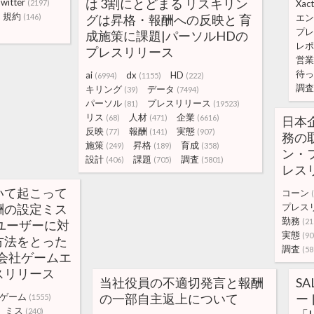
は 3割にとどまる リスキリン
witter
(2197)
Xact
規約
(146)
グは昇格・報酬への反映と 育
エン
プレ
成施策に課題|パーソルHDの
レポ
プレスリリース
営業
待っ
ai
dx
HD
(6994)
(1155)
(222)
調査
キリング
データ
(39)
(7494)
パーソル
プレスリリース
(81)
(19523)
リス
人材
企業
(68)
(471)
(6616)
日本
反映
報酬
実態
(77)
(141)
(907)
務の
施策
昇格
育成
(249)
(189)
(358)
ン・
設計
課題
調査
(406)
(705)
(5801)
レス
いて起こって
コーン
酬の設定ミス
プレス
勤務
(21
全ユーザーに対
実態
(90
方法をとった
調査
(58
会社ゲームエ
スリリース
当社役員の不適切発言と報酬
S
ゲーム
の一部自主返上について
ー
(1555)
ミス
(240)