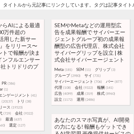
。タイトルから元記事にリンクしています。タグは記事タイト
らAIによる最適
SEMやMetaなどの運用型広
00万件超の
告を成果報酬で サイバーエー
AIを活用した新サー
ジェントグループ初の成果報
er』をリリース〜
酬型の広告代理店、株式会社
ントで報酬が決ま
サイバーグリップを設立 | 株
インフルエンサー
式会社サイバーエージェント
式会社トリドリのプ
Meta
SEM
グリップ
(181)
(11)
(3)
グループ
サイ
(2980)
(731)
サイバーエージェント
バー
(706)
(877)
PR
(586)
代理
会社
報酬
(108)
(9322)
(141)
er
(1)
広告
成果
株式
(4099)
(319)
(8960)
エンゲージメント
(41)
設立
運用
(1172)
(2486)
ス
トリ
(20137)
(38)
リース
(19523)
代
会社
(729)
(9322)
あなたのスマホ写真が、AI開発
最適
)
(637)
選定
660)
(127)
の力になる! 報酬もゲットでき
るAI学習用 画像提供サービスの