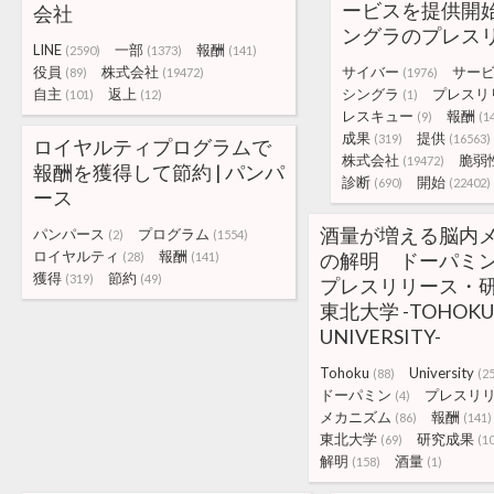
ービスを提供開始
会社
ングラのプレス
LINE
一部
報酬
(2590)
(1373)
(141)
役員
株式会社
サイバー
サー
(89)
(19472)
(1976)
自主
返上
シングラ
プレスリ
(101)
(12)
(1)
レスキュー
報酬
(9)
(1
成果
提供
(319)
(16563)
ロイヤルティプログラムで
株式会社
脆弱
(19472)
報酬を獲得して節約 | パンパ
診断
開始
(690)
(22402)
ース
酒量が増える脳内
パンパース
プログラム
(2)
(1554)
ロイヤルティ
報酬
の解明 ドーパミン
(28)
(141)
獲得
節約
(319)
(49)
プレスリリース・研
東北大学 -TOHOKU
UNIVERSITY-
Tohoku
University
(88)
(2
ドーパミン
プレスリ
(4)
メカニズム
報酬
(86)
(141)
東北大学
研究成果
(69)
(1
解明
酒量
(158)
(1)