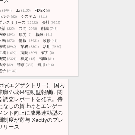
ース
i
dx
FIXER
(6994)
(1155)
(6)
カルテ
システム
(62)
(6611)
プレスリリース
会社
(19523)
(9322)
会計
共同
削減
(325)
(2298)
(743)
医療
厚労
報酬
(593)
(7)
(141)
大幅
情報
改修
(670)
(13931)
(41)
株式
業務
活用
(8960)
(3301)
(5660)
生成
病院
省力
(1692)
(309)
(8)
研究
算定
補助
(2321)
(18)
(61)
診療
請求
費用
(62)
(337)
(210)
電子
(2107)
actly(エグザクトリー)、国内
業職の成果連動型報酬に関
る調査レポートを発表。待
たなしの賃上げとエンゲー
メント向上に成果連動型の
酬制度が寄与|Xactlyのプレ
リリース