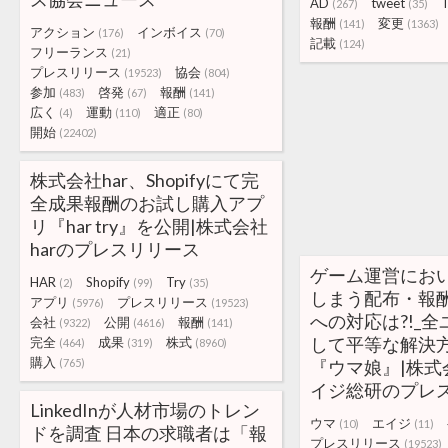
AD
tweet
T
(267)
(35)
報酬
変更
(141)
(1363)
アクション
インボイス
(176)
(70)
記載
(124)
フリーランス
(21)
プレスリリース
協会
(19523)
(804)
参加
啓発
報酬
(483)
(67)
(141)
広く
運動
適正
(4)
(110)
(80)
開始
(22402)
株式会社har、Shopifyにて完
全成果報酬のお試し購入アプ
リ『har try』を公開|株式会社
harのプレスリリース
ゲーム運営にお
HAR
Shopify
Try
(2)
(99)
(35)
しまう配布・報
アプリ
プレスリリース
(5976)
(19523)
への対応は?!_
会社
公開
報酬
(9322)
(4616)
(141)
して平等な解決
完全
成果
株式
(464)
(319)
(8960)
購入
(765)
『ウマ娘』|株式
イジ総研のプレ
LinkedInが人材市場のトレン
ウマ
エイジ
(10)
(11)
ドを調査 日本の求職者は「報
プレスリリース
(19523)