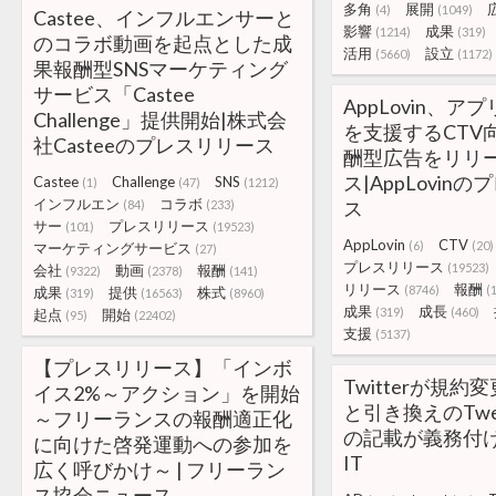
多角
展開
(4)
(1049)
Castee、インフルエンサーと
影響
成果
(1214)
(319)
のコラボ動画を起点とした成
活用
設立
(5660)
(1172)
果報酬型SNSマーケティング
サービス「Castee
AppLovin、
Challenge」提供開始|株式会
を支援するCTV
社Casteeのプレスリリース
酬型広告をリリ
ス|AppLovin
Castee
Challenge
SNS
(1)
(47)
(1212)
インフルエン
コラボ
ス
(84)
(233)
サー
プレスリリース
(101)
(19523)
AppLovin
CTV
(6)
(20)
マーケティングサービス
(27)
プレスリリース
(19523)
会社
動画
報酬
(9322)
(2378)
(141)
リリース
報酬
(8746)
(
成果
提供
株式
(319)
(16563)
(8960)
成果
成長
(319)
(460)
起点
開始
(95)
(22402)
支援
(5137)
【プレスリリース】「インボ
Twitterが規
イス2%～アクション」を開始
と引き換えのTwee
～フリーランスの報酬適正化
の記載が義務付け 
に向けた啓発運動への参加を
IT
広く呼びかけ～ | フリーラン
ス協会ニュース