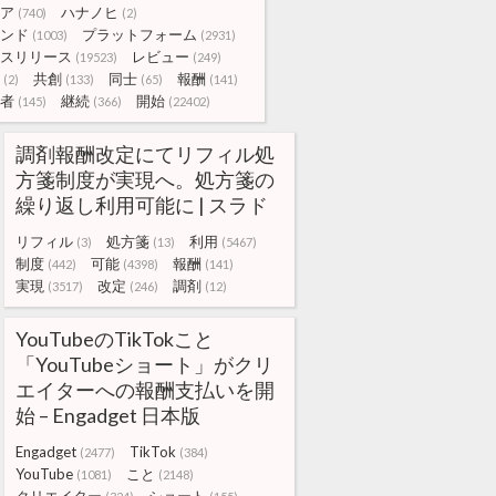
ア
ハナノヒ
(740)
(2)
ンド
プラットフォーム
(1003)
(2931)
スリリース
レビュー
(19523)
(249)
共創
同士
報酬
(2)
(133)
(65)
(141)
者
継続
開始
(145)
(366)
(22402)
調剤報酬改定にてリフィル処
方箋制度が実現へ。処方箋の
繰り返し利用可能に | スラド
リフィル
処方箋
利用
(3)
(13)
(5467)
制度
可能
報酬
(442)
(4398)
(141)
実現
改定
調剤
(3517)
(246)
(12)
YouTubeのTikTokこと
「YouTubeショート」がクリ
エイターへの報酬支払いを開
始 – Engadget 日本版
Engadget
TikTok
(2477)
(384)
YouTube
こと
(1081)
(2148)