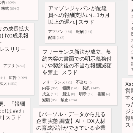
広告
(4099)
アマゾンジャパンが配達
株式
(8960)
a
員への報酬支払いに1カ月
以上の遅れ | スラド
アプリの成長拡大
アマゾン
報酬
(485)
(141)
向けの成果報
配達
(167)
ー
のプレスリリー
フリーランス新法が成立、契
約内容の書面での明示義務付
けや契約後の不当な報酬減額
アプリ
(5976)
を禁止 | スラド
広告
141)
(4099)
フリーランス
不当な
(21)
(5)
X
拡大
(1532)
内容
報酬
契約
(366)
(141)
(1495)
営
成立
新法
明示
書面
(138)
(8)
(19)
(6)
す
減額
禁止
(35)
(624)
約変更、「報酬
っ
tは #ad」
ジ
【パーソル・データから見る
| スラド
報
企業 実態 調査】AI・ DX人材
ス
の育成設計ができている企業