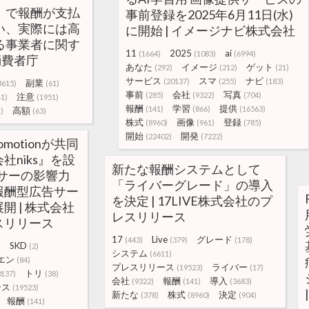
」で報酬が支払
事前登録を2025年6月11日(水)
い、実際には高
に開始 | イメージナビ株式会社
る事業者に関す
11
2025
ai
(1664)
(1083)
(6994)
消費者庁
あなた
イメージ
ゲット
(292)
(212)
(21)
サービス
スマ
ナビ
(20137)
(255)
(183)
副業
3615)
(61)
事前
会社
写真
(285)
(9322)
(704)
注意
41)
(1951)
報酬
学習
提供
(141)
(866)
(16563)
高額
)
(63)
株式
画像
登録
(8960)
(961)
(785)
開始
開発
(22402)
(7222)
Promotionが共同
社niks』を設
新たな報酬システムとして
サーの影響力
「ライバーグレード」の導入
報酬型広告サー
を決定 | 17LIVE株式会社のプ
開 | 株式会社
レスリリース
スリリース
17
Live
グレード
(443)
(379)
(178)
SKD
)
(2)
システム
(6611)
エン
(84)
プレスリリース
ライバー
(19523)
(17)
トリ
0137)
(38)
会社
報酬
導入
(9322)
(141)
(3683)
ース
(19523)
新たな
株式
決定
(378)
(8960)
(904)
報酬
(141)