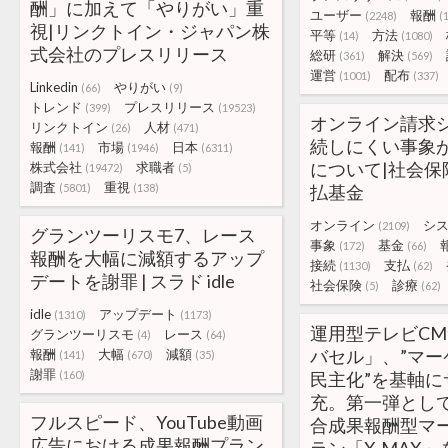
酬」に加えて「やりがい」重
ユーザー
報酬
(2248)
(
視|リンクトイン・ジャパン株
平等
方法
(14)
(1080)
式会社のプレスリリース
総研
解決
(361)
(569)
運営
配布
(1001)
(337)
Linkedin
やりがい
(66)
(9)
トレンド
プレスリリース
(399)
(19523)
オンライン請求
リンクトイン
人材
(26)
(471)
続しにくい事象
報酬
市場
日本
(141)
(1946)
(6311)
について|社会保
株式会社
求職者
(19472)
(5)
調査
重視
(5801)
(138)
払基金
オンライン
シ
(2109)
グランツーリスモ7、レース
事象
基金
(172)
(66)
報酬を大幅に減額するアップ
接続
支払
(1130)
(62)
デートを謝罪 | スラド idle
社会保険
診療
(5)
(62)
idle
アップデート
(1310)
(1173)
運用型テレビC
グランツーリスモ
レース
(4)
(64)
バセル」、”マー
報酬
大幅
減額
(141)
(670)
(35)
謝罪
(160)
民主化”を基軸に
充。第一弾とし
フルスピード、YouTube動画
合成果報酬型マ
広告における成果報酬プラン