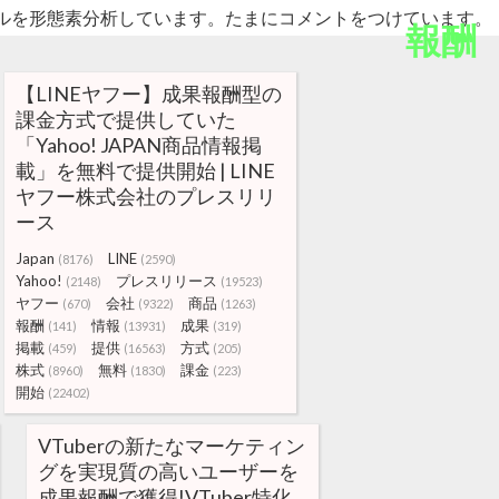
ルを形態素分析しています。たまにコメントをつけています。
報酬
【LINEヤフー】成果報酬型の
課金方式で提供していた
「Yahoo! JAPAN商品情報掲
載」を無料で提供開始 | LINE
ヤフー株式会社のプレスリリ
ース
Japan
LINE
(8176)
(2590)
Yahoo!
プレスリリース
(2148)
(19523)
ヤフー
会社
商品
(670)
(9322)
(1263)
報酬
情報
成果
(141)
(13931)
(319)
掲載
提供
方式
(459)
(16563)
(205)
株式
無料
課金
(8960)
(1830)
(223)
開始
(22402)
VTuberの新たなマーケティン
グを実現質の高いユーザーを
成果報酬で獲得!VTuber特化