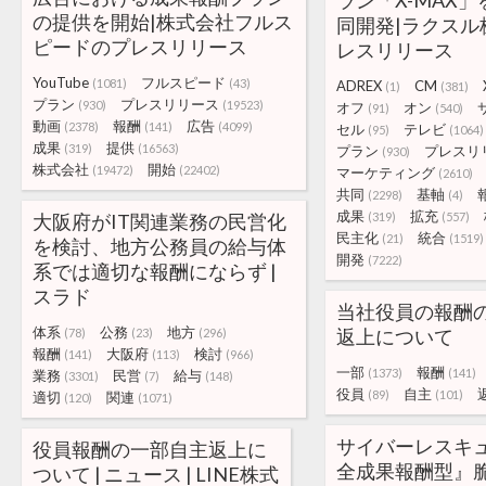
ラン「X-MAX」
の提供を開始|株式会社フルス
同開発|ラクスル
ピードのプレスリリース
レスリリース
YouTube
フルスピード
(1081)
(43)
ADREX
CM
(1)
(381)
プラン
プレスリリース
(930)
(19523)
オフ
オン
(91)
(540)
動画
報酬
広告
(2378)
(141)
(4099)
セル
テレビ
(95)
(1064)
成果
提供
(319)
(16563)
プラン
プレスリ
(930)
株式会社
開始
(19472)
(22402)
マーケティング
(2610)
共同
基軸
(2298)
(4)
成果
拡充
大阪府がIT関連業務の民営化
(319)
(557)
民主化
統合
(21)
(1519)
を検討、地方公務員の給与体
開発
(7222)
系では適切な報酬にならず |
スラド
当社役員の報酬
体系
公務
地方
返上について
(78)
(23)
(296)
報酬
大阪府
検討
(141)
(113)
(966)
一部
報酬
(1373)
(141)
業務
民営
給与
(3301)
(7)
(148)
役員
自主
(89)
(101)
適切
関連
(120)
(1071)
サイバーレスキュ
役員報酬の一部自主返上に
全成果報酬型』
ついて | ニュース | LINE株式