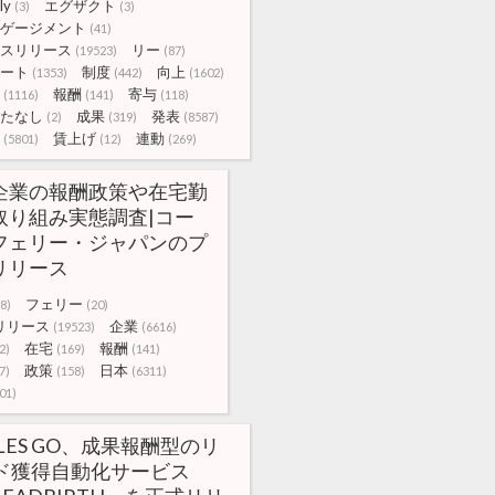
ly
エグザクト
(3)
(3)
ゲージメント
(41)
スリリース
リー
(19523)
(87)
ート
制度
向上
(1353)
(442)
(1602)
報酬
寄与
(1116)
(141)
(118)
たなし
成果
発表
(2)
(319)
(8587)
賃上げ
連動
(5801)
(12)
(269)
企業の報酬政策や在宅勤
取り組み実態調査|コー
フェリー・ジャパンのプ
リリース
フェリー
(8)
(20)
リリース
企業
(19523)
(6616)
在宅
報酬
2)
(169)
(141)
政策
日本
7)
(158)
(6311)
01)
ALES GO、成果報酬型のリ
ド獲得自動化サービス