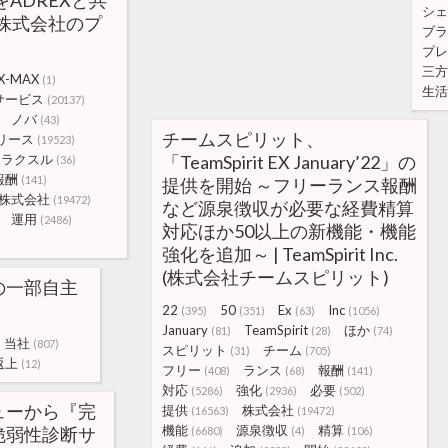
をADREXと共
シェ
株式会社のプ
ブラ
プレ
三方
X-MAX
(1)
生活
サービス
(20137)
ノバ
(43)
チームスピリット、
リース
(19523)
ラクスル
「TeamSpirit EX January’22」の
(36)
報酬
(141)
提供を開始 ～フリーランス報酬
株式会社
(19472)
など源泉徴収が必要な経費精算
運用
(2486)
対応ほか50以上の新機能・機能
強化を追加～ | TeamSpirit Inc.
(株式会社チームスピリット)
の一部自主
22
50
Ex
Inc
(395)
(351)
(63)
(1056)
January
TeamSpirit
ほか
(81)
(28)
(74)
当社
(807)
スピリット
チーム
(31)
(705)
返上
(12)
フリー
ランス
報酬
(408)
(68)
(141)
対応
強化
必要
(5286)
(2936)
(502)
ー‎から『完
提供
株式会社
(16563)
(19472)
機能
源泉徴収
精算
脆弱性診断サ
(6680)
(4)
(106)