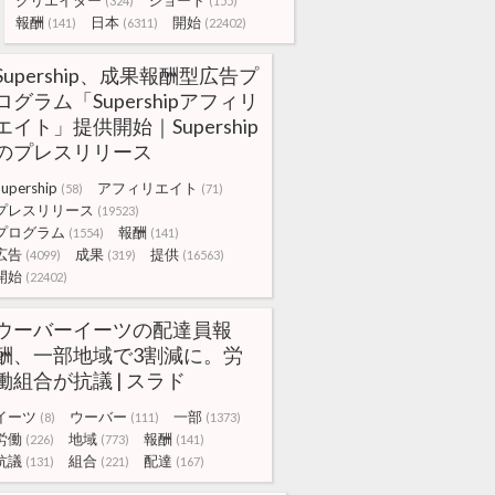
クリエイター
ショート
(324)
(155)
報酬
日本
開始
(141)
(6311)
(22402)
Supership、成果報酬型広告プ
ログラム「Supershipアフィリ
エイト」提供開始｜Supership
のプレスリリース
Supership
アフィリエイト
(58)
(71)
プレスリリース
(19523)
プログラム
報酬
(1554)
(141)
広告
成果
提供
(4099)
(319)
(16563)
開始
(22402)
ウーバーイーツの配達員報
酬、一部地域で3割減に。労
働組合が抗議 | スラド
イーツ
ウーバー
一部
(8)
(111)
(1373)
労働
地域
報酬
(226)
(773)
(141)
抗議
組合
配達
(131)
(221)
(167)