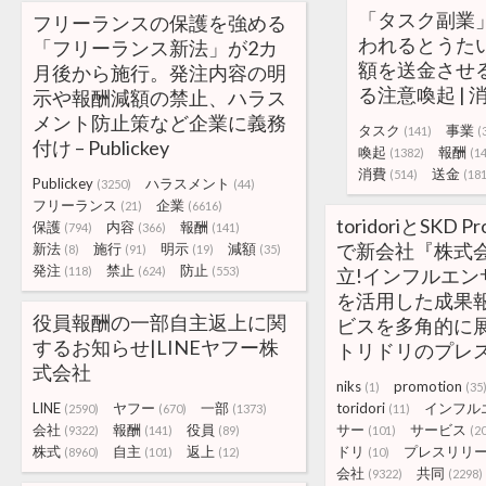
「タスク副業
フリーランスの保護を強める
われるとうた
「フリーランス新法」が2カ
額を送金させ
月後から施行。発注内容の明
る注意喚起 | 
示や報酬減額の禁止、ハラス
メント防止策など企業に義務
タスク
事業
(141)
(
付け – Publickey
喚起
報酬
(1382)
(1
消費
送金
(514)
(181
Publickey
ハラスメント
(3250)
(44)
フリーランス
企業
(21)
(6616)
toridoriとSKD 
保護
内容
報酬
(794)
(366)
(141)
で新会社『株式会
新法
施行
明示
減額
(8)
(91)
(19)
(35)
発注
禁止
防止
(118)
(624)
(553)
立!インフルエン
を活用した成果
役員報酬の一部自主返上に関
ビスを多角的に展
するお知らせ|LINEヤフー株
トリドリのプレ
式会社
niks
promotion
(1)
(35
LINE
ヤフー
一部
toridori
インフル
(2590)
(670)
(1373)
(11)
会社
報酬
役員
サー
サービス
(9322)
(141)
(89)
(101)
(2
株式
自主
返上
ドリ
プレスリリ
(8960)
(101)
(12)
(10)
会社
共同
(9322)
(2298)