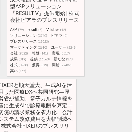
型ASPソリューション
『RESULT V』提供開始 | 株式
会社ピアラのプレスリリース
ASP
result
VTuber
(79)
(8)
(42)
ソリューション
ピアラ
(3740)
(5)
プレスリリース
(19523)
マーケティング
ユーザー
(2610)
(2248)
会社
報酬
実現
(9322)
(141)
(3517)
成果
提供
新たな
(319)
(16563)
(378)
株式
獲得
開始
(8960)
(319)
(22402)
高い
(155)
FIXERと順天堂大、生成AIを活
用した医療DXへ共同研究―厚
労省が補助、電子カルテ情報を
基に生成AIで診療報酬を算定―
病院の請求業務を省力化、会計
システム改修費用を大幅削減へ
| 株式会社FIXERのプレスリリ