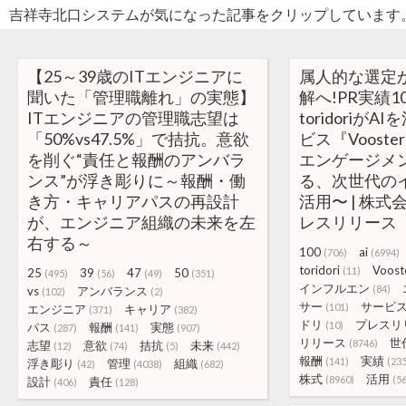
吉祥寺北口システムが気になった記事をクリップしています
【25～39歳のITエンジニアに
属人的な選定か
聞いた「管理職離れ」の実態】
解へ!PR実績1
ITエンジニアの管理職志望は
toridoriが
「50%vs47.5%」で拮抗。意欲
ビス『Voost
を削ぐ“責任と報酬のアンバラ
エンゲージメ
ンス”が浮き彫りに～報酬・働
る、次世代の
き方・キャリアパスの再設計
活用〜 | 株
が、エンジニア組織の未来を左
レスリリース
右する～
100
ai
(706)
(6994)
toridori
Voost
(11)
25
39
47
50
(495)
(56)
(49)
(351)
インフルエン
(84)
vs
アンバランス
(102)
(2)
サー
サービ
(101)
エンジニア
キャリア
(371)
(382)
ドリ
プレスリ
(10)
パス
報酬
実態
(287)
(141)
(907)
リリース
世
(8746)
志望
意欲
拮抗
未来
(12)
(74)
(5)
(442)
報酬
実績
(141)
(235
浮き彫り
管理
組織
(42)
(4038)
(682)
株式
活用
(8960)
(5
設計
責任
(406)
(128)