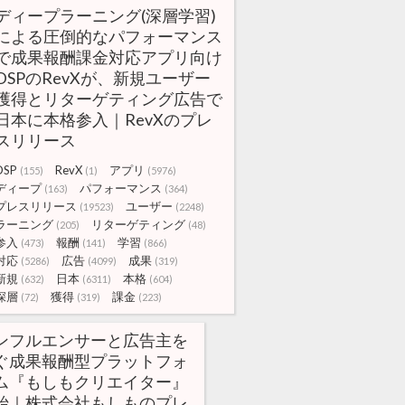
ディープラーニング(深層学習)
による圧倒的なパフォーマンス
で成果報酬課金対応アプリ向け
DSPのRevXが、新規ユーザー
獲得とリターゲティング広告で
日本に本格参入｜RevXのプレ
スリリース
DSP
RevX
アプリ
(155)
(1)
(5976)
ディープ
パフォーマンス
(163)
(364)
プレスリリース
ユーザー
(19523)
(2248)
ラーニング
リターゲティング
(205)
(48)
参入
報酬
学習
(473)
(141)
(866)
対応
広告
成果
(5286)
(4099)
(319)
新規
日本
本格
(632)
(6311)
(604)
深層
獲得
課金
(72)
(319)
(223)
ンフルエンサーと広告主を
ぐ成果報酬型プラットフォ
ム『もしもクリエイター』
始｜株式会社もしものプレ