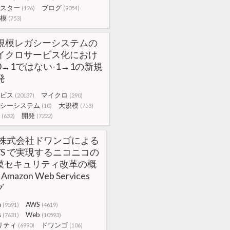
スター
ブログ
(126)
(9054)
模
(753)
規模レガシーシステムの
イクロサービス化におけ
0→1ではない-1→1の新規
発
ビス
マイクロ
(20137)
(290)
シーシステム
大規模
(10)
(753)
開発
(632)
(7222)
:株式会社ドワンゴによる
WS で実現するニコニコの
模セキュリティ改革の概
 Amazon Web Services
グ
n
AWS
(9591)
(4619)
s
Web
(7631)
(10593)
リティ
ドワンゴ
(6990)
(106)