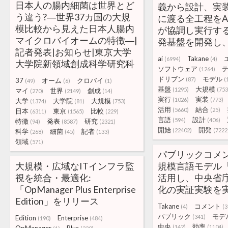
日本人の腸内細菌は世界とど
義から設計、実
う違う?―世界37カ国の大規
に渡る全工程をA
模比較から見えた日本人腸内
が協調し実行する
マイクロバイオームの特徴―|
発基盤を開発し
記者発表|お知らせ|東京大学
ai
Takane
(6994)
(4)
大学院新領域創成科学研究科
ソフトウェア
(1264)
ドリブン
モデル
(87)
(
37
オーム
クロバイ
(49)
(6)
(1)
基盤
大規模
(1295)
(753
マイ
世界
創成
(270)
(2149)
(14)
実行
実装
(1026)
(773)
大学
大学院
大規模
(1374)
(81)
(753)
活用
結合
(5660)
(25)
日本
東京
比較
(6311)
(1565)
(229)
言語
設計
(594)
(406)
特徴
発表
研究
(94)
(8587)
(2321)
開始
開発
(22402)
(7222
科学
細菌
記者
(268)
(45)
(133)
領域
(571)
パブリックコメ
大規模・広域なITインフラ監
規模言語モデル「T
視を統合・最適化:
活用し、中央省
「OpManager Plus Enterprise
化の実証実験を
Edition」をリリース
Takane
コメント
(4)
(3
パブリック
モデ
(341)
Edition
Enterprise
(190)
(484)
中央
効率
(142)
(1104)