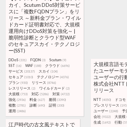
カイ、Scutum DDoS対策サービ
スに「複数FQDNプラン」をリ
リース ～新料金プラン・ワイル
ドカード証明書対応で、大規模
運用向けDDoS対策を強化～ |
脆弱性診断とクラウド型WAF
のセキュアスカイ・テクノロジ
ー(SST)
DDoS
FQDN
Scutum
(331)
(3)
(9)
大規模言語モ
SST
WAF
クラウド
(16)
(188)
(6696)
たユーザーモ
サービス
スカイ
(20137)
(104)
ユーザーの行動
セキュア
テクノロジー
(1010)
(4376)
プラン
リリース
株式会社NTT
(930)
(8746)
レスリリース
ワイルドカード
(2)
(2)
リリース
大規模
対応
対策
(753)
(5286)
(4722)
強化
料金
脆弱
NTT
ドコモ
(2936)
(627)
(3390)
(4050)
複数
診断
証明
プレスリリース
(2781)
(690)
(200)
(195
運用
ユーザー
予
(2486)
(2248)
会社
大規模
(9322)
生成
行動
(1692)
(5
江戸時代の古文風テキストで