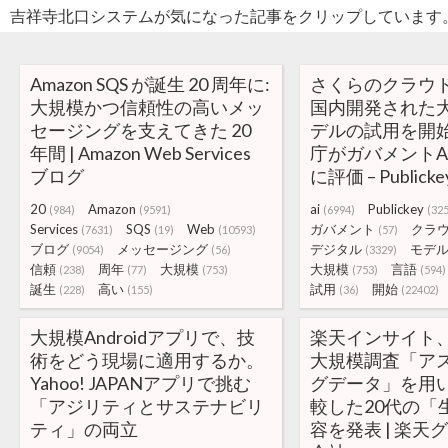
吉祥寺北口システムが気になった記事をクリップしています
Amazon SQS が誕生 20 周年に:
さくらのクラウ
大規模かつ信頼性の高いメッ
国内開発された
セージングを支えてきた 20
デルの試用を開
年間 | Amazon Web Services
庁がガバメントA
ブログ
に評価 – Publicke
20
Amazon
ai
Publickey
(984)
(9591)
(6994)
(32
Services
SQS
Web
ガバメント
クラ
(7631)
(19)
(10593)
(57)
ブログ
メッセージング
デジタル
モデ
(9054)
(56)
(3329)
信頼
周年
大規模
大規模
言語
(238)
(77)
(753)
(753)
(594)
誕生
高い
試用
開始
(228)
(155)
(36)
(22402)
大規模Androidアプリで、技
楽天インサイト、
術をどう現場に適用するか。
大規模調査「ア
Yahoo! JAPANアプリで挑む
グデータ」を用
「アジリティとサステナビリ
較した20代の「
ティ」の両立
容を発表 | 楽天