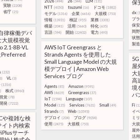
2026
26
LLM
保
(494)
(344)
(131)
実験
(2208)
NTT
tsuzumi
ドコモ
(4050)
(16)
(1882)
省庁
(25)
dx
(
モデル
企業
大規模
(1316)
(6616)
(753)
プラ
情報
検証
業務
(13931)
(955)
(3301)
保安
構築
活用
特化
(2041)
(5660)
(635)
岡野
で自律稼働デバ
言語
開始
電力
(594)
(22402)
(493)
状態
な大規模視覚
製造
.1-8B-VL
AWS IoT Greengrass と
referred
Strands Agents を使用した
5
Small Language Model の大規
屋
模デプロイ | Amazon Web
s
大
(232)
Services ブログ
VL
3)
(3)
高
ル
(1316)
Agents
Amazon
境を
(85)
(9591)
株式
)
(8960)
AWS
Greengrass
(4619)
(37)
バ
視覚
(78)
IoT
Language
(1594)
(107)
開発
(7222)
Model
Services
Small
Fi
(135)
(7631)
(49)
(1
Strands
Web
イベ
(7)
(10593)
ECや複雑な検
デプロイ
ブログ
ミリ
(204)
(9054)
使用
大規模
大規
サイト内検索
(2475)
(753)
屋外
Plusサーチ
活用
開始 | 株式会