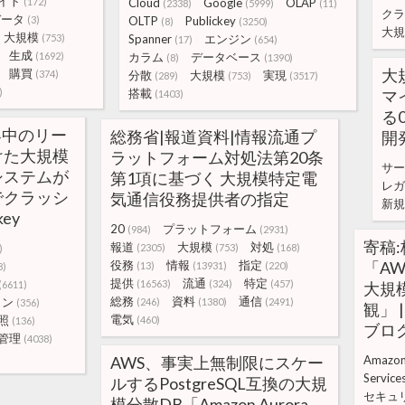
イト
(172)
Cloud
Google
OLAP
(2338)
(5999)
(11)
クラ
データ
(3)
OLTP
Publickey
(8)
(3250)
大規
大規模
(753)
Spanner
エンジン
(17)
(654)
生成
(1692)
カラム
データベース
(8)
(1390)
大
購買
(374)
分散
大規模
実現
(289)
(753)
(3517)
)
搭載
マ
(1403)
る
、世界中のリー
総務省|報道資料|情報流通プ
開
けた大規模
ラットフォーム対処法第20条
サー
システムが
第1項に基づく 大規模特定電
レガ
でクラッシ
気通信役務提供者の指定
新規
key
20
プラットフォーム
(984)
(2931)
寄稿
報道
大規模
対処
(2305)
(753)
(168)
)
役務
情報
指定
「A
(13)
(13931)
(220)
8)
提供
流通
特定
(16563)
(324)
(457)
(6611)
大規
総務
資料
通信
ョン
(246)
(1380)
(2491)
(356)
観」 |
電気
照
(460)
(136)
ブロ
管理
(4038)
AWS、事実上無制限にスケー
Amazo
Service
ルするPostgreSQL互換の大規
セキュ
模分散DB「Amazon Aurora