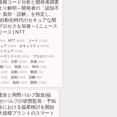
規模コード分析と開発者調査
より解明～開発者の「認知不
・負担・誤解」を特定し、
I/自動化時代のセキュアな開
プロセスを加速～ | ニュース
ース | NTT
NTT
コード
994)
(4050)
(1524)
ュア
セキュリティ
(1010)
(6990)
トウェア
(1264)
ースリリース
プロセス
(1023)
(409)
分析
加速
(138)
(2251)
(826)
模
実践
時代
(753)
(161)
(734)
自動
要因
(457)
(2857)
(76)
認知
誤解
(158)
(230)
(48)
負担
開発
(5801)
(167)
(7222)
電舎と岡野バルブ製造(福
)がバルブの状態監視・予知
全における協業検討を開始
大規模プラントのスマート