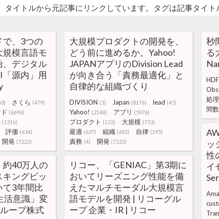
。タイトルから元記事にリンクしています。タグは記事タイト
ドで、3つの
大規模プロダクトの開発を、
秒
大規模言語モ
どう前に進めるか。Yahoo!
る大
始、デジタル
JAPANアプリのDivision Lead
N
I「源内」用
が向き合う「責務最適化」と
HDF
y
自律的な組織づくり
Obs
処理
さくら
DIVISION
Japan
lead
50)
(479)
(3)
(8176)
(45)
間数
ウド
Yahoo!
アプリ
(6696)
(2148)
(5976)
ル
プロダクト
大規模
(1316)
(122)
(753)
AW
評価
最適
組織
自律
(634)
(637)
(682)
(195)
開発
責務
開発
(7222)
(4)
(7222)
ッ
性
約40万人の
リコー、「GENIAC」第3期に
イゼ
スキングビッ
おいてリーズニング性能を備
Se
いて3年間比
えたマルチモーダル大規模言
Ama
生活意識」変
語モデルを開発 | リコーグル
cus
グループ株式
ープ 企業・IR | リコー
Tra