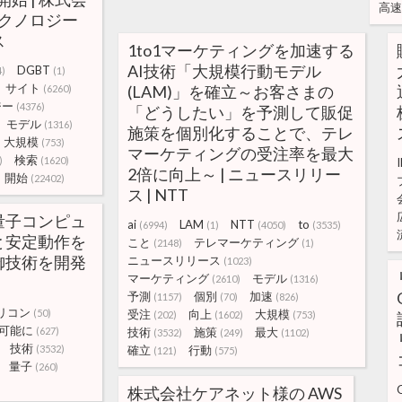
高速
テクノロジー
ス
1to1マーケティングを加速する
AI技術「大規模行動モデル
DGBT
4)
(1)
サイト
(LAM)」を確立～お客さまの
(6260)
ジー
(4376)
「どうしたい」を予測して販促
モデル
(1316)
施策を個別化することで、テレ
大規模
(753)
マーケティングの受注率を最大
検索
)
(1620)
2倍に向上～ | ニュースリリー
開始
(22402)
ス | NTT
量子コンピュ
ai
LAM
NTT
to
(6994)
(1)
(4050)
(3535)
と安定動作を
こと
テレマーケティング
(2148)
(1)
御技術を開発
ニュースリリース
(1023)
マーケティング
モデル
(2610)
(1316)
予測
個別
加速
(1157)
(70)
(826)
リコン
(50)
受注
向上
大規模
(202)
(1602)
(753)
可能に
(627)
技術
施策
最大
(3532)
(249)
(1102)
技術
(3532)
確立
行動
(121)
(575)
量子
(260)
株式会社ケアネット様の AWS