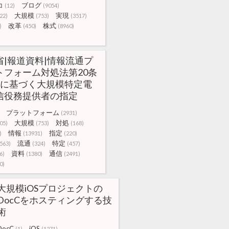
コ
ブログ
(12)
(9054)
大規模
実現
22)
(753)
(3517)
改革
株式
)
(450)
(8960)
省|報道資料|情報流通プ
トフォーム対処法第20条
項に基づく大規模特定電
信役務提供者の指定
プラットフォーム
(2931)
大規模
対処
05)
(753)
(168)
情報
指定
)
(13931)
(220)
流通
特定
563)
(324)
(457)
資料
通信
6)
(1380)
(2491)
0)
大規模iOSプロジェクトの
DocCをホスティングする技
術
DocC
iOS
(1)
(1271)