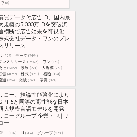
で
(6)
購買データ付広告ID、国内最
大規模の5,000万IDを突破流
通横断で広告効果を可視化 |
株式会社データ・ワンのプレ
スリリース
ID
データ
(599)
(7494)
プレスリリース
ワン
(19523)
(360)
会社
効果
大規模
(9322)
(971)
(753)
広告
株式
横断
(4099)
(8960)
(194)
流通
突破
購買
(324)
(748)
(374)
リコー、推論性能強化により
GPT-5と同等の高性能な日本
語大規模言語モデルを開発 |
リコーグループ 企業・IR | リ
コー
GPT-
IR
グループ
(102)
(706)
(2980)