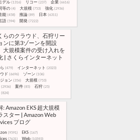
モデル
リコー
企業
(1316)
(237)
(6616)
同等の
大規模
強化
(4)
(753)
(2936)
性能
推論
日本
(458)
(89)
(6311)
言語
開発
(594)
(7222)
くらのクラウド、石狩リー
ョンに第3ゾーンを開設
、大規模案件の受け入れを
化 | さくらインターネット
ら
インターネット
(479)
(2023)
ウド
ゾーン
(6696)
(106)
ジョン
大規模
(356)
(753)
案件
石狩
(2936)
(85)
(25)
(824)
: Amazon EKS 超大規模
スター | Amazon Web
rvices ブログ
zon
EKS
(9591)
(167)
ices
Web
(7631)
(10593)