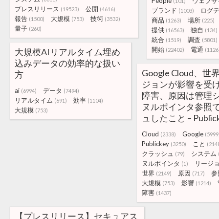
People
ウェブサ
(101)
プレスリリース
公開
(19523)
(4616)
ブランド
ログ
(1003)
報告
大規模
技術
(1500)
(753)
(3532)
商品
場所
(1263)
(225)
量子
(260)
提供
独自
(16563)
(134)
統合
調査
(1519)
(5801)
開始
電通
大規模AIリアルタイム埋め
(22402)
(1126
込みデータの効率的な扱い
Google Cloud
方
ジョンが影響を受
ai
データ
(6994)
(7494)
障害、原因は管理
リアルタイム
効率
(691)
(1104)
ヌルポインタ参照
大規模
(753)
ュしたこと – Public
Cloud
Google
(2338)
(5999
Publickey
こと
(3250)
(214
クラッシュ
システム
(79)
ヌルポインタ
リージ
(1)
世界
原因
参
(2149)
(717)
大規模
影響
(753)
(1214)
障害
(1437)
【プレスリリース】セキュアス