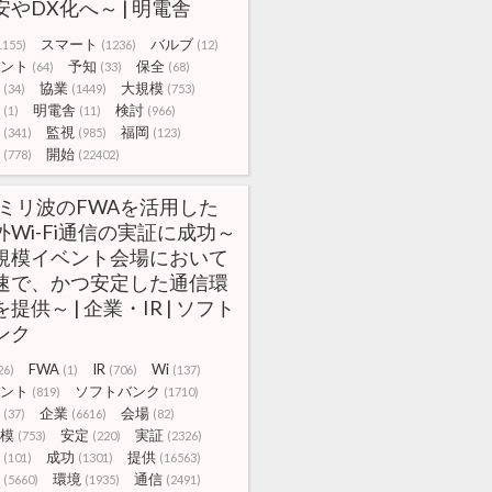
安やDX化へ～ | 明電舎
スマート
バルブ
1155)
(1236)
(12)
ント
予知
保全
(64)
(33)
(68)
協業
大規模
(34)
(1449)
(753)
明電舎
検討
(1)
(11)
(966)
監視
福岡
(341)
(985)
(123)
開始
(778)
(22402)
Gミリ波のFWAを活用した
外Wi-Fi通信の実証に成功～
規模イベント会場において
速で、かつ安定した通信環
提供～ | 企業・IR | ソフト
ンク
FWA
IR
Wi
26)
(1)
(706)
(137)
ント
ソフトバンク
(819)
(1710)
企業
会場
(37)
(6616)
(82)
模
安定
実証
(753)
(220)
(2326)
成功
提供
(101)
(1301)
(16563)
環境
通信
(5660)
(1935)
(2491)