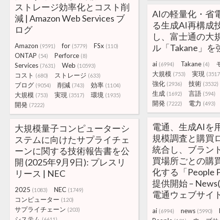
ストレージ効率化とコスト削
AIの軽量化・省
減 | Amazon Web Services ブ
る生成AI再構成
ログ
し、富士通の大
Amazon
for
FSx
ル「Takane」を
(9591)
(5779)
(110)
ONTAP
Perforce
(54)
(8)
ai
Takane
(6994)
(4)
Services
Web
(7631)
(10593)
大規模
実現
(753)
(3517
コスト
ストレージ
(680)
(633)
強化
技術
(2936)
(3532)
ブログ
削減
効率
(9054)
(743)
(1104)
生成
言語
(1692)
(594)
大規模
実現
環境
(753)
(3517)
(1935)
開発
電力
(7222)
(493)
開発
(7222)
電通、生成AIを
大規模量子コンピューターシ
規模調査と購買
ステムに向けたサプライチェ
統合し、ブラン
ーンに関する技術報告書を公
買場所ごとの購
開 (2025年9月9日): プレスリ
化する「People 
リース | NEC
提供開始 – News
2025
NEC
(1083)
(1749)
電通ウェブサイ
コンピューター
(120)
サプライチェーン
(203)
ai
news
(6994)
(5990)
システム
(6611)