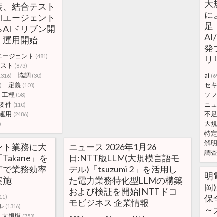
大
装、結合テスト
に
Iエージェント
足
AIドリブン開
A
、運用開始
発
エージェント
(481)
リリ
テスト
(873)
協調
ai
1316)
(30)
(6
定義
セキ
)
(108)
工程
ソフ
(58)
要件
ニュ
(110)
運用
不足
(2486)
大規
)
特定
解明
ント業務に大
ニュース 2026年1月26
調査
akane」を
日:NTT版LLM(大規模言語モ
庁で業務効率
デル)「tsuzumi 2」を活用し
明
実施
た電力業務特化型LLMの構築
岡
および検証を開始|NTTドコ
保
11)
モビジネス 企業情報
ル
(1316)
～
大規模
(753)