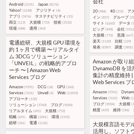
会社
Android
Japan
(2191)
(8176)
Yahoo!
アジリティ
(2148)
(4)
20
40
ア
(984)
(255)
アプリ
サステナビリティ
(5976)
(55)
イン
グループ
(837)
(2
両立
大規模
技術
(113)
(753)
(3532)
サイト
データ
(6260)
(
現場
適用
(488)
(343)
ビッグ
会社
(498)
(9322
大規模
意識
(753)
(667)
楽天
比較
電通総研、大規模 GPU 環境を
(1120)
(229)
発表
調査
(8587)
(5801)
約 1 ヶ月で構築 〜リアルタイ
ム 3DCG ソリューション
Amazon が取り組
「UNVEIL」の戦略的アプロ
DynamoDB 
ーチ 〜 | Amazon Web
集計の精度維持 | 
Services ブログ
Web Services 
Amazon
DCG
GPU
(9591)
(24)
(260)
Amazon
Dyna
(9591)
Services
Unveil
Web
(7631)
(4)
(10593)
Services
Web
(7631)
(1
アプローチ
(105)
ブログ
大規模
(9054)
(
ソリューション
ブログ
(3740)
(9054)
精度
維持
(435)
(186)
リアルタイム
大規模
(691)
(753)
戦略
構築
環境
(691)
(2041)
(1935)
総研
電通
(361)
(1126)
大規模言語モデル「
活用し、ソフト