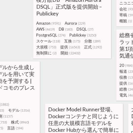
ニコニ
DSQL」正式版を提供開始 –
会社
(93
Publickey
寄稿
(59
概観
(1)
Amazon
Aurora
(9591)
(229)
AWS
DB
DSQL
(4619)
(183)
(27)
総務
PostgreSQL
Publickey
(274)
(3250)
スケール
互換
分散
ラッ
(118)
(175)
(289)
大規模
提供
正式
(753)
(16563)
(1292)
第1
無制限に
開始
(2)
(22402)
気通
20
(984)
デルから生成し
報道
(23
デルを用いて実
役務
(13
を予測する |
提供
(16
ドコモのプレス
総務
(24
電気
(46
(1882)
Docker Model Runner登場、
モデル
23)
(1316)
Dockerコンテナと同じように
測
(1157)
株式
任意の大規模言語モデルを
(753)
(8960)
言語
75)
(594)
Docker Hubから選んで簡単に