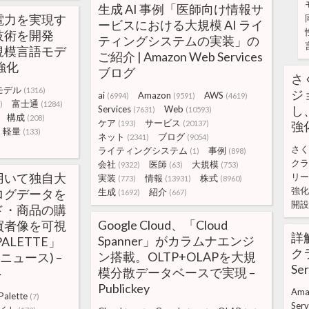
生成 AI 事例「医師向け情報サ
電力を実現す
ービスにおける大規模 AI ライ
技術を開発
ティングシステムの実装」の
規模言語モデ
ご紹介 | Amazon Web Services
強化
ブログ
さ
モデル
(1316)
ジ
ai
Amazon
AWS
(6994)
(9591)
(4619)
富士通
)
(1284)
し
Services
Web
(7631)
(10593)
構成
(208)
ケア
サービス
(193)
(20137)
強
軽量
(133)
ネット
ブログ
(2341)
(9054)
さく
ライティングシステム
事例
(1)
(898)
クラ
会社
医師
大規模
(9322)
(63)
(753)
用いて独自大
リー
実装
情報
株式
(773)
(13931)
(8960)
強化
ログデータを
生成
紹介
(1692)
(667)
開設
ド・商品の購
Google Cloud、「Cloud
買者像を可視
詳解
Spanner」がカラムナエンジ
PALETTE」
クラ
ン搭載。OLTP+OLAPを大規
(ニュース) –
Se
模分散データベースで実現 –
ト
Publickey
Ama
Palette
(7)
Serv