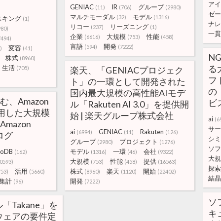
アイ
GENIAC
IR
グループ
(11)
(706)
(2980)
ゼー
マルチモーダル
モデル
(32)
(1316)
スキング
(1)
ナレ
リコー
リーズニング
(237)
(1)
980)
一貫
企業
大規模
性能
(6616)
(753)
(458)
7494)
言語
開発
(594)
(7222)
変容
)
(41)
NG
株式
(8960)
る
生活
(705)
楽天、「GENIACプロジェク
フ
ト」の一環として開発された
の
国内最大規模の高性能AIモデ
む、Amazon
ビ
ル「Rakuten AI 3.0」を提供開
を活用した大規模
始 | 楽天グループ株式会社
ai
(6
Amazon
サー
ai
GENIAC
Rakuten
(6994)
(11)
(126)
ブログ
シミ
グループ
プロジェクト
(2980)
(1276)
ソフ
moDB
モデル
一環
会社
(162)
(1316)
(46)
(9322)
大規
大規模
性能
提供
0593)
(753)
(458)
(16563)
探索
活用
株式
楽天
開始
753)
(5660)
(8960)
(1120)
(22402)
結晶
集計
開発
(96)
(7222)
ソ
Takane」を
キ
ウェアの要件定