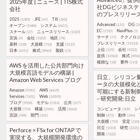
2025年度 | ニュース | TIS株式
社DGビジネス
会社
のプレスリリー
2025
JFE
TIS
(1083)
(47)
(360)
Advanced
DG
(125)
(2
オープン
システム
(1684)
(6611)
EC
NaviPlus
(1532)
(5)
スチール
ニュースリリース
(27)
(1023)
サーチ
テクノロ
(77)
京浜
会社
地区
(4)
(9322)
(74)
プレスリリース
(19523)
基幹
大規模
支援
(238)
(753)
(5137)
上位
会社
(135)
(9322)
日本
株式
製鉄
(6311)
(8960)
(15)
提供
株式
(16563)
(8960
複雑な
要件
(18)
(110)
AWS を活用した公共部門向け
大規模言語モデルの構築 |
日立、シリコン
Amazon Web Services ブログ
ータの大規模化
Amazon
AWS
可能にする新制
(9591)
(4619)
Services
Web
(7631)
(10593)
– 研究開発:日立
ブログ
モデル
公共
(9054)
(1316)
(217)
大規模
構築
活用
コンピュータ
シ
(753)
(2041)
(5660)
(309)
言語
部門
制御
動作
(594)
(361)
(472)
(246)
大規模
安定
(753)
(220)
日立
研究
(1010)
(2321)
Perforce × FSx for ONTAP で
開発
(7222)
実現する、大規模開発環境の