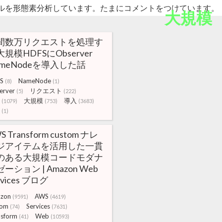
ルを形態素分析しています。たまにコメントをつけています。
大規模
間数万リクエストを処理す
規模HDFSにObserver
ameNodeを導入した話
S
NameNode
(8)
(1)
erver
リクエスト
(5)
(222)
大規模
導入
(1079)
(753)
(3683)
(1)
S Transform custom ナレ
ジアイテムを活用した一貫
のある大規模コードモダナ
ーション | Amazon Web
rvices ブログ
zon
AWS
(9591)
(4619)
tom
Services
(74)
(7631)
nsform
Web
(41)
(10593)