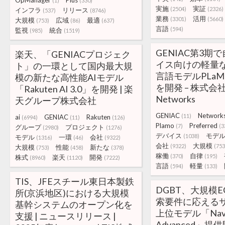
OpManager
Plus
(1)
(330)
実施
実証
(2504)
(2326)
インフラ
リリース
(537)
(8746)
業務
活用
(3301)
(5660)
大規模
広域
最適
(753)
(86)
(637)
言語
(594)
監視
統合
(985)
(1519)
GENIAC第3期
楽天、「GENIACプロジェク
イス向けの軽量
ト」の一環として国内最大規
言語モデルPLaMo 2
模の新たな高性能AIモデル
を開発 – 株式会社P
「Rakuten AI 3.0」を開発 | 楽
Networks
天グループ株式会社
GENIAC
Network
(11)
ai
GENIAC
Rakuten
(6994)
(11)
(126)
Plamo
Preferred
(7)
(3
グループ
プロジェクト
(2980)
(1276)
デバイス
モデ
(1038)
モデル
一環
会社
(1316)
(46)
(9322)
会社
大規模
(9322)
(753
大規模
性能
新たな
(753)
(458)
(378)
稼働
自律
(370)
(195)
株式
楽天
開発
(8960)
(1120)
(7222)
言語
軽量
(594)
(133)
TIS、JFEスチール東日本製鉄
DGBT、大規模
所(京浜地区)における大規模
索要件に応える
基幹システムのオープン化を
上位モデル「Navi
支援 | ニュースリリース |
Advanced」提供