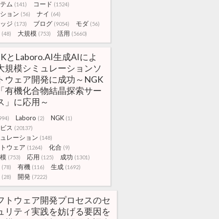
テム
コード
(141)
(1524)
ション
ナイ
(56)
(64)
ッジ
ブログ
モダ
(173)
(9054)
(56)
大規模
活用
(48)
(753)
(5660)
KとLaboro.AI生成AIによ
大規模シミュレーションソ
トウェア開発に成功～NGK
「有機化合物結晶探索サー
ス」に応用～
Laboro
NGK
994)
(2)
(1)
ビス
(20137)
ュレーション
(148)
トウェア
化合
(1264)
(9)
模
応用
成功
(753)
(125)
(1301)
有機
生成
(78)
(116)
(1692)
開発
(28)
(7222)
フトウェア開発プロセスのセ
ュリティ実践を妨げる要因を