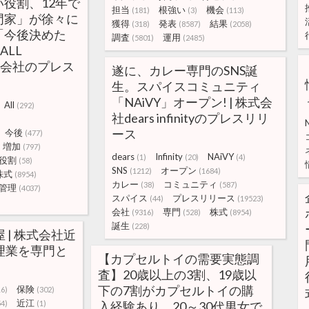
役割、12年で
担当
根強い
機会
(181)
(3)
(113)
門家」が徐々に
獲得
発表
結果
(318)
(8587)
(2058)
「今後決めた
調査
運用
(5801)
(2485)
ALL
株式会社のプレス
遂に、カレー専門のSNS誕
生。スパイスコミュニティ
「NAiVY」オープン! | 株式会
All
(292)
社dears infinityのプレスリリ
ース
今後
(477)
増加
(797)
dears
Infinity
NAiVY
(1)
(20)
(4)
役割
(58)
SNS
オープン
(1212)
(1684)
株式
(8954)
カレー
コミュニティ
(38)
(587)
管理
(4037)
スパイス
プレスリリース
(44)
(19523)
会社
専門
株式
(9316)
(528)
(8954)
誕生
(228)
 | 株式会社近
理業を専門と
【カプセルトイの需要実態調
。
査】20歳以上の3割、19歳以
下の7割がカプセルトイの購
保険
16)
(302)
近江
54)
(1)
入経験あり、20～30代男女で