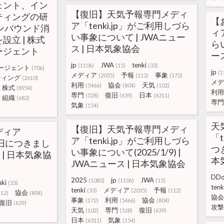
ェント、イン
【復旧】天気予報専門メディ
ティングの研
【
ア「tenki.jp」がご利用しづら
ンバウンド消
ィ
い事象について | JWAニュー
立 | 株式
ら
ス | 日本気象協会
ージェント
ー
jp
JWA
tenki
(1106)
(15)
(33)
ージェント
(706)
jp
(1
メディア
予報
事象
(2035)
(112)
(172)
ティング
(2610)
メデ
利用
協会
天気
(5466)
(804)
(102)
株式
(8954)
利用
専門
復旧
日本
(528)
(639)
(6311)
組織
(682)
専門
気象
(154)
天
【復旧】天気予報専門メディ
ディア
「t
ア「tenki.jp」がご利用しづら
の復旧につきまし
つき
い事象について(2025/1/9) |
ス | 日本気象協
本
JWAニュース | 日本気象協会
DD
2025
jp
JWA
(1083)
(1106)
(15)
nki
(33)
tenk
tenki
メディア
予報
(33)
(2035)
(112)
協会
112)
(804)
協会
事象
利用
協会
(172)
(5466)
(804)
復旧
(639)
攻撃
天気
専門
復旧
(102)
(528)
(639)
日本
気象
(6311)
(154)