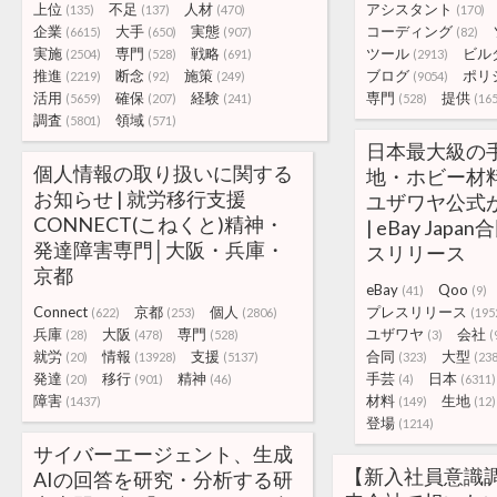
上位
不足
人材
アシスタント
(135)
(137)
(470)
(170)
企業
大手
実態
コーディング
(6615)
(650)
(907)
(82)
実施
専門
戦略
ツール
ビル
(2504)
(528)
(691)
(2913)
推進
断念
施策
ブログ
ポリ
(2219)
(92)
(249)
(9054)
活用
確保
経験
専門
提供
(5659)
(207)
(241)
(528)
(16
調査
領域
(5801)
(571)
日本最大級の
個人情報の取り扱いに関する
地・ホビー材
お知らせ | 就労移行支援
ユザワヤ公式が
CONNECT(こねくと)精神・
| eBay Jap
発達障害専門│大阪・兵庫・
スリリース
京都
eBay
Qoo
(41)
(9)
Connect
京都
個人
プレスリリース
(622)
(253)
(2806)
(195
兵庫
大阪
専門
ユザワヤ
会社
(28)
(478)
(528)
(3)
(
就労
情報
支援
合同
大型
(20)
(13928)
(5137)
(323)
(238
発達
移行
精神
手芸
日本
(20)
(901)
(46)
(4)
(6311)
障害
材料
生地
(1437)
(149)
(12)
登場
(1214)
サイバーエージェント、生成
【新入社員意識調
AIの回答を研究・分析する研