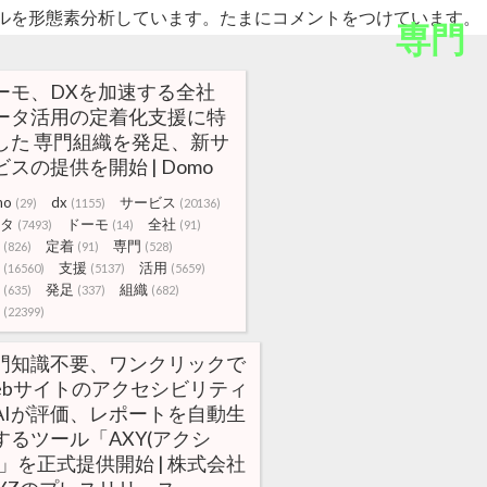
ルを形態素分析しています。たまにコメントをつけています。
専門
ーモ、DXを加速する全社
ータ活用の定着化支援に特
した 専門組織を発足、新サ
ビスの提供を開始 | Domo
mo
dx
サービス
(29)
(1155)
(20136)
タ
ドーモ
全社
(7493)
(14)
(91)
定着
専門
(826)
(91)
(528)
支援
活用
(16560)
(5137)
(5659)
発足
組織
(635)
(337)
(682)
(22399)
門知識不要、ワンクリックで
ebサイトのアクセシビリティ
AIが評価、レポートを自動生
するツール「AXY(アクシ
)」を正式提供開始 | 株式会社