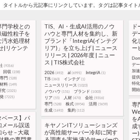
。タイトルから元記事にリンクしています。タグは記事タイト
専門学校との
TIS、AI・生成AI活用のノウ
ド
鉄磁性粒子を
ハウと専門人材を集約し、新
デ
な汚水処理材
ブランド「IntegriA(インテグ
化
せ|リケンテ
リア)」を立ち上げ | ニュース
ー
リリース | 2026年度 | ニュー
Do
ス | TIS株式会社
デー
社
(9316)
加速
回収
(238)
2026
ai
IntegriA
(492)
(6991)
(1)
提供
専門
(528)
TIS
インテグ
(360)
(1)
特化
材料
(149)
ニュースリリース
(1023)
開始
研究
(2321)
ノウハウ
ブランド
(151)
(1003)
発
(7221)
リア
人材
会社
(55)
(470)
(9316)
専
専門
株式
活用
(528)
(8954)
(5659)
生成
集約
(1692)
(112)
W
タベース】パ
を
知メール誤送
キヤノンITソリューションズ
成
らせ – 大蔵
が高性能サーバー冷却に関す
ー
財務の専門書
る調査を実施 液冷サーバーの