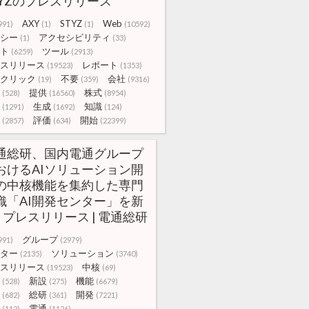
TYZのプレスリリース
AXY
STYZ
Web
991)
(1)
(1)
(10592)
シー
アクセシビリティ
(1)
(33)
ト
ツール
(6259)
(2913)
スリリース
レポート
(19523)
(1353)
クリック
不要
会社
(19)
(359)
(9316)
提供
株式
(528)
(16560)
(8954)
生成
知識
(1291)
(1692)
(124)
評価
開始
(2857)
(634)
(22399)
通総研、国内電通グループ
おけるAIソリューション開
の中核機能を集約した専門
織「AI開発センター」を新
 | プレスリリース | 電通総研
グループ
991)
(2979)
ター
ソリューション
(2135)
(3740)
スリリース
中核
(19523)
(69)
新設
機能
(528)
(275)
(6679)
総研
開発
(682)
(361)
(7221)
電通
(112)
(1126)