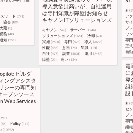
S
導入意欲は高いが、自社運用
ai
(6
は専門知識が障壁|お知らせ|
パスワード
アク
(771)
キヤノンITソリューションズ
協会
サイ
(804)
大蔵
プレ
(1)
キヤノン
サーバー
(546)
(1244)
税務
ワン
(40)
ソリューションズ
冷却
(1661)
(63)
通知
専門
(551)
実施
専門
導入
(2504)
(528)
(3683)
正式
性能
意欲
知識
(458)
(74)
(124)
自動
自社
調査
運用
(478)
(5801)
(2485)
障壁
高い
(21)
(154)
電
に
topilot: ビルダ
発
ーディングアシスタ
組
 ポリシーの専門知
設
オープンソース
 Web Services
ai
(6
セン
プレ
9591)
専門
Policy
(86)
(114)
組織
b
(10592)
集約