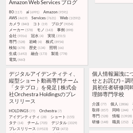
Amazon Web Services ブログ
80
ai
Amazon
(117)
(6991)
(9591)
AWS
Services
Web
(4619)
(7631)
(10592)
カメラ
コト
ブログ
(840)
(19)
(9054)
メーカー
モノ
事例
(578)
(143)
(898)
会社
冠水
実現
(9316)
(4)
(3515)
専門
岩崎
株式
(528)
(4)
(8954)
検知
歴史
照明
(678)
(134)
(66)
生成
融合
製造
(1692)
(173)
(778)
電気
(460)
デジタルアイデンティティ、
個人情報漏洩につ
縦型ショート動画専門チーム
せとお詫び) – 
「タテプロ」を発足 | 株式会
員初任者研修同時
社Orchestra Holdingsのプレ
理師専門学校
スリリース
介護
個人
(77)
(2806)
取得
同時
(857)
(244)
HOLDINGS
Orchestra
(77)
(7)
専門
情報
(528)
(13928)
アイデンティティ
ショート
(28)
(155)
研修
職員
(148)
(252)
タテ
チーム
デジタル
(14)
(705)
(3329)
プレスリリース
プロ
(19523)
(472)