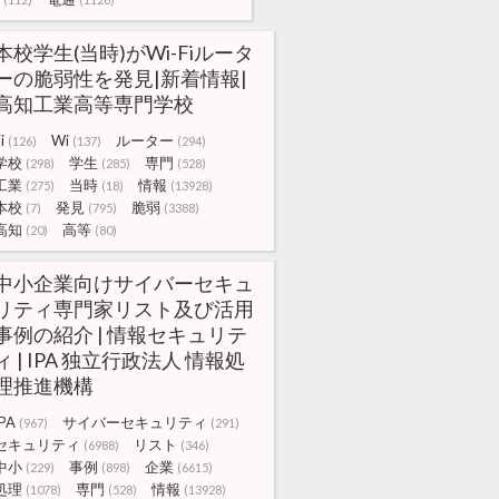
本校学生(当時)がWi-Fiルータ
ーの脆弱性を発見|新着情報|
高知工業高等専門学校
i
Wi
ルーター
(126)
(137)
(294)
学校
学生
専門
(298)
(285)
(528)
工業
当時
情報
(275)
(18)
(13928)
本校
発見
脆弱
(7)
(795)
(3388)
高知
高等
(20)
(80)
中小企業向けサイバーセキュ
リティ専門家リスト及び活用
事例の紹介 | 情報セキュリテ
ィ | IPA 独立行政法人 情報処
理推進機構
IPA
サイバーセキュリティ
(967)
(291)
セキュリティ
リスト
(6988)
(346)
中小
事例
企業
(229)
(898)
(6615)
処理
専門
情報
(1078)
(528)
(13928)