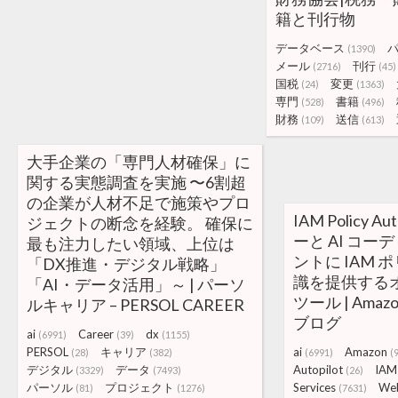
籍と刊行物
データベース
(1390)
メール
刊行
(2716)
(45)
国税
変更
(24)
(1363)
専門
書籍
(528)
(496)
財務
送信
(109)
(613)
大手企業の「専門人材確保」に
関する実態調査を実施 〜6割超
の企業が人材不足で施策やプロ
IAM Policy Au
ジェクトの断念を経験。 確保に
ーと AI コ
最も注力したい領域、上位は
ントに IAM
「DX推進・デジタル戦略」
識を提供する
「AI・データ活用」～ | パーソ
ツール | Amazon
ルキャリア – PERSOL CAREER
ブログ
ai
Career
dx
(6991)
(39)
(1155)
PERSOL
キャリア
ai
Amazon
(28)
(382)
(6991)
(
デジタル
データ
Autopilot
IAM
(3329)
(7493)
(26)
パーソル
プロジェクト
Services
We
(81)
(1276)
(7631)