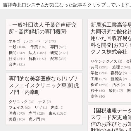
吉祥寺北口システムが気になった記事をクリップしています
– 一般社団法人 千葉音声研究
新居浜工業高等
所 – 音声解析の専門機関-
共同研究で酸化
用いた回収容易
オルゴール
ページ
(2)
(700)
料を開発|お知ら
一般
千葉
専門
(1084)
(109)
(528)
クノス株式会社
機関
法人
研究
(842)
(2820)
(2321)
社団
解析
配布
(441)
(1160)
(337)
リケンテクノス
会
(2)
音声
(821)
共同
処理
(2298)
(1078)
学校
容易な
(298)
(5)
専門的な美容医療なら|リゾナ
工業
新居浜
(275)
(2)
スフェイスクリニック東京|虎
株式
汚水
(8954)
(2)
粒子
酸化
開
ノ門・内幸町
(60)
(27)
高等
(80)
クリニック
ナス
(37)
(7)
フェイス
リゾ
内幸
(62)
(1)
(2)
【国税速報デー
医療
専門
東京
(593)
(528)
(1565)
スワード変更通
美容
虎ノ門
(105)
(9)
信のお詫びとお知
財務協会|税務・