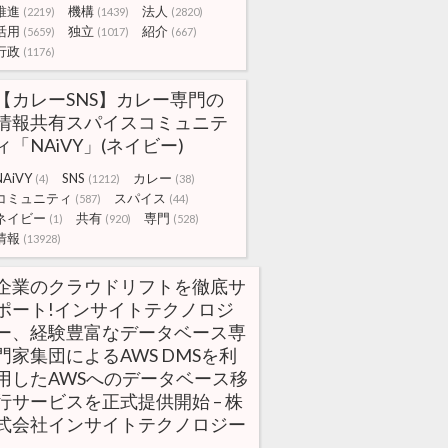
推進
機構
法人
(2219)
(1439)
(2820)
活用
独立
紹介
(5659)
(1017)
(667)
行政
(1176)
【カレーSNS】カレー専門の
情報共有スパイスコミュニテ
ィ「NAiVY」(ネイビー)
NAiVY
SNS
カレー
(4)
(1212)
(38)
コミュニティ
スパイス
(587)
(44)
ネイビー
共有
専門
(1)
(920)
(528)
情報
(13928)
企業のクラウドリフトを徹底サ
ポート!インサイトテクノロジ
ー、経験豊富なデータベース専
門家集団によるAWS DMSを利
用したAWSへのデータベース移
行サービスを正式提供開始 – 株
式会社インサイトテクノロジー