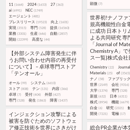
顕微
(7)
11
2024
27
(1664)
(1653)
(363)
ai
NEC
(6991)
(1749)
エージェント
(481)
世界初!ナノファ
プレスリリース
向上
(19523)
(1601)
規高機能性白金
実現
専門
提供
(3515)
(528)
(16560)
に成功 日本トリ
業務
生産
自動
(3301)
(646)
(2857)
よる共同研究 専
開始
高度な
(22399)
(44)
「Journal of Mate
Chemistry A
【外部システム障害発生に伴
ス一覧|株式会社
うお問い合わせ内容の再受付
について】 – 卓球専門ストア
Chemistry
Journa
(22)
「テンオール」
Materials
of
(25)
(3565)
ナノ
ファブリッ
(58)
オール
システム
(99)
(6610)
世界
会社
(2149)
(9316)
ストア
テン
内容
(808)
(131)
(366)
大学
専門
(1374)
(528)
卓球
受付
外部
(7)
(404)
(427)
新規
日本
(632)
(6311)
専門
発生
障害
(528)
(1863)
(1437)
株式
機能
(8954)
(6679)
白金
研究
(6)
(2321)
インジェクション攻撃による
開発
電極
(7221)
(17)
被害を防ぐためのソフトウェ
ア修正技術を世界にさきがけ
総合PR企業が本