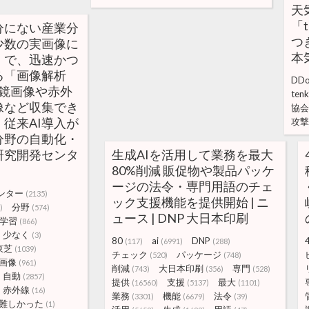
天
「t
分にない産業分
つき
少数の実画像に
本
」で、迅速かつ
る「画像解析
DD
微鏡画像や赤外
tenk
像など収集でき
協会
従来AI導入が
攻撃
分野の自動化・
 研究開発センタ
生成AIを活用して業務を最大
80%削減 販促物や製品パッケ
ージの法令・専門用語のチェ
ンター
(2135)
ック支援機能を提供開始 | ニ
分野
)
(574)
ュース | DNP 大日本印刷
学習
(866)
少なく
(3)
80
ai
DNP
(117)
(6991)
(288)
東芝
(1039)
チェック
パッケージ
(520)
(748)
画像
(961)
削減
大日本印刷
専門
(743)
(356)
(528)
自動
(2857)
提供
支援
最大
(16560)
(5137)
(1101)
赤外線
(16)
業務
機能
法令
(3301)
(6679)
(39)
難しかった
(1)