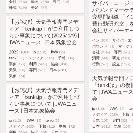
会社
動画
専門
(9316)
(2378)
(528)
サイバーエージ
株式
発足
(8954)
(337)
バウンドマーケ
究専門組織 「イ
【お詫び】天気予報専門メデ
費行動研究室」を設
ィア「tenki.jp」がご利用しづ
会社サイバーエ
らい事象について(2025/1/9) |
イン
サイバーエ
(837)
JWAニュース | 日本気象協会
バウンド
マーケ
(51)
2025
jp
JWA
会社
専門
(1083)
(1106)
(15)
(9316)
(528)
tenki
メディア
予報
消費
研究
(33)
(2035)
(112)
(514)
(2321)
事象
利用
協会
行動
設立
(172)
(5466)
(804)
(575)
(1172)
天気
専門
日本
(102)
(528)
(6311)
気象
(154)
天気予報専門メ
「tenki.jp」
【お詫び】天気予報専門メデ
て | JWAニュー
ィア「tenki.jp」がご利用しづ
会
らい事象について | JWAニュ
jp
JWA
te
(1106)
(15)
ース | 日本気象協会
メディア
予報
(2035)
(
jp
JWA
tenki
天気
専門
(1106)
(15)
(33)
(102)
(528)
メディア
予報
事象
日本
気象
(2035)
(112)
(172)
(6311)
(154)
利用
協会
天気
(5466)
(804)
(102)