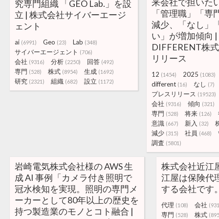
来会社で担いたい
究専門組織 「GEO Lab.」を設
「管理職」「専
立 | 株式会社サイバーエージ
減少、「なし」
ェント
い」が増加傾向 | 
ai
Geo
Lab
(6991)
(23)
(348)
DIFFERENT
サイバーエージェント
(706)
リリース
会社
分析
回答
(9316)
(2250)
(492)
専門
株式
生成
(528)
(8954)
(1692)
12
2025
(1454)
(1083)
研究
組織
設立
(2321)
(682)
(1172)
different
なし
(16)
(7)
プレスリリース
(19523)
会社
傾向
(9316)
(321)
専門
将来
(528)
(126)
意識
新入
(667)
(32)
減少
社員
(315)
(468)
調査
(5801)
岩崎電気株式会社様の AWS 生
株式会社近江屋
成 AI 事例「カメラ付き照明で
江屋は保険代
冠水検知を実現。照明の専門メ
する会社です
ーカーとして80年以上の歴史を
代理
会社
(108)
(93
持つ製造業のモノとコト融合 |
専門
株式
(528)
(89