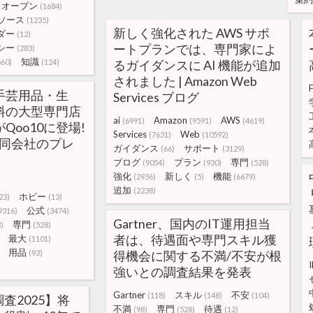
オープン
(1684)
ソース
(1235)
新しく強化された AWS サポ
ダー
(12)
ートプランでは、専門家によ
シー
(283)
知識
560)
(124)
るガイダンスに AI 機能が追加
されました | Amazon Web
F
手芸用品・生
Services ブログ
料の大型専門店
ai
Amazon
AWS
(6991)
(9591)
(4619)
Qoo10に登場!
Services
Web
(7631)
(10592)
an合同会社のプレ
ガイダンス
サポート
(66)
(3129)
ブログ
プラン
専門
(9054)
(930)
(528)
強化
新しく
機能
(2936)
(5)
(6679)
追加
(2238)
ホビー
23)
(13)
公式
9316)
(3474)
Gartner、国内のIT運用担当
専門
)
(528)
者は、待遇面や専門スキル獲
最大
(1101)
用品
(93)
得機会に関する不満/不安が根
強いとの調査結果を発表
Gartner
スキル
不安
(118)
(148)
(104)
査2025】将
不満
専門
待遇
(98)
(528)
(12)