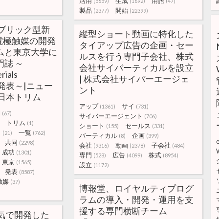
活用
生成
用語
(5659)
(1692)
(47)
製品
開始
(2377)
(22399)
ブリック型新
縦型ショート動画に特化した
電極触媒の開発
タイアップ広告の企画・セー
ムと東京大学に
ルスを行う専門子会社、株式
門誌 ～
会社サイバーティカルを設立
rials
| 株式会社サイバーエージェ
」で発表～|ニュー
ント
日本トリム
アップ
サイ
(1361)
(731)
l
(67)
サイバーエージェント
(706)
トリム
(1)
ショート
セールス
(155)
(331)
ク
一覧
(21)
(762)
バーティカル
企画
(8)
(399)
共同
(2298)
会社
動画
子会社
(9316)
(2378)
(484)
成功
(1301)
専門
広告
株式
(528)
(4099)
(8954)
東京
(1565)
設立
(1172)
発表
(8587)
触媒
(37)
博報堂、ロイヤルティプログ
ラムの導入・開発・運用を支
援する専門横断チーム
気で開発した