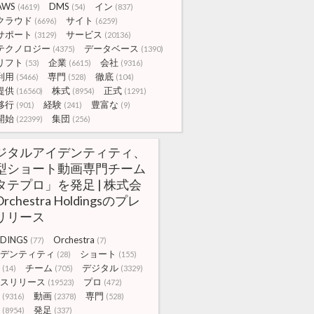
AWS
DMS
イン
(4619)
(54)
(837)
クラウド
サイト
(6696)
(6259)
サポート
サービス
(3129)
(20136)
テクノロジー
データベース
(4375)
(1390)
リフト
企業
会社
(53)
(6615)
(9316)
利用
専門
徹底
(5466)
(528)
(104)
提供
株式
正式
(16560)
(8954)
(1291)
移行
経験
豊富な
(901)
(241)
(9)
開始
集団
(22399)
(256)
ジタルアイデンティティ、
型ショート動画専門チーム
タテプロ」を発足 | 株式会
rchestra Holdingsのプレ
リリース
DINGS
Orchestra
(77)
(7)
デンティティ
ショート
(28)
(155)
チーム
デジタル
(14)
(705)
(3329)
スリリース
プロ
(19523)
(472)
動画
専門
(9316)
(2378)
(528)
発足
(8954)
(337)