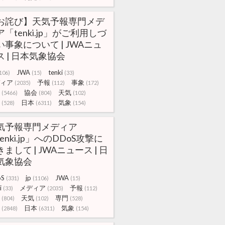
お詫び】天気予報専門メデ
ア「tenki.jp」がご利用しづ
い事象について | JWAニュ
ス | 日本気象協会
JWA
tenki
106)
(15)
(33)
ィア
予報
事象
(2035)
(112)
(172)
協会
天気
(5466)
(804)
(102)
日本
気象
(528)
(6311)
(154)
気予報専門メディア
enki.jp」へのDDoS攻撃に
まして | JWAニュース | 日
気象協会
oS
jp
JWA
(331)
(1106)
(15)
i
メディア
予報
(33)
(2035)
(112)
天気
専門
(804)
(102)
(528)
日本
気象
(2848)
(6311)
(154)