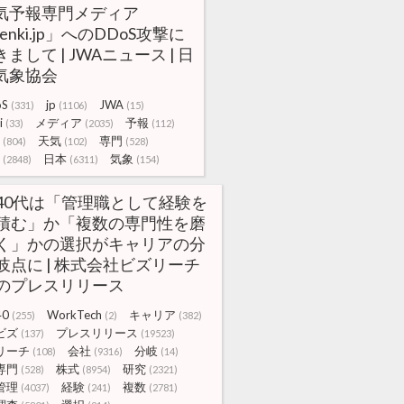
気予報専門メディア
enki.jp」へのDDoS攻撃に
まして | JWAニュース | 日
気象協会
oS
jp
JWA
(331)
(1106)
(15)
i
メディア
予報
(33)
(2035)
(112)
天気
専門
(804)
(102)
(528)
日本
気象
(2848)
(6311)
(154)
40代は「管理職として経験を
積む」か「複数の専門性を磨
く」かの選択がキャリアの分
岐点に | 株式会社ビズリーチ
のプレスリリース
40
WorkTech
キャリア
(255)
(2)
(382)
ビズ
プレスリリース
(137)
(19523)
リーチ
会社
分岐
(108)
(9316)
(14)
専門
株式
研究
(528)
(8954)
(2321)
管理
経験
複数
(4037)
(241)
(2781)