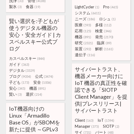
洗浄
管理
(33)
(4038)
製氷
食器
LightCycler
Pro
(3)
(19)
(1)
(465)
システム
(6611)
ニーズ
ロシュ
(186)
(1)
賢い選択を:子どもが
医療
多様
(593)
(112)
使うデジタル機器の
応用
検査
(125)
(346)
安心・安全ガイド | カ
機器
発売
(891)
(2170)
スペルスキー公式ブ
研究
臨床
(2321)
(89)
ログ
装置
解析
(292)
(1161)
遺伝子
(116)
カスペルスキー
(844)
ガイド
(363)
サイバートラスト、
デジタル
(3329)
機器メーカー向けに
ブログ
公式
(9054)
(3474)
IoT 機器の真正性を確
子ども
安全
(173)
(1006)
安心
機器
(345)
(891)
認できる「SIOTP
賢い
選択
(3)
(214)
Client Manager」を提
供|プレスリリース|
IoT機器向けの
サイバートラスト
Linux「Armadillo
Client
IoT
(163)
(1594)
Base OS」がSBOMを
Manager
SIOTP
(375)
(2)
新たに提供 ～GPLv3
サイ
バート
(731)
(48)