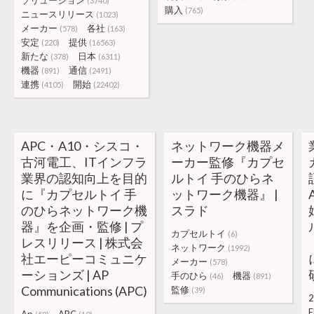
ソリューション
(3740)
購入
(765)
ニュースリリース
(1023)
メーカー
各社
(578)
(163)
安定
提供
(220)
(16563)
新たな
日本
(378)
(6311)
機器
通信
(891)
(2491)
連携
開始
(4105)
(22402)
APC・A10・シスコ・
ネットワーク機器メ
古河電工、ITインフラ
ーカー監修『カプセ
業界の認知向上を目的
ルトイ 手のひらネ
に『カプセルトイ 手
ットワーク機器』 |
のひらネットワーク機
スラド
器』を企画・監修 | プ
カプセルトイ
(6)
レスリリース | 株式会
ネットワーク
(1992)
社エーピーコミュニケ
メーカー
(578)
ーションズ | AP
手のひら
機器
(46)
(891)
Communications (APC)
監修
(39)
2