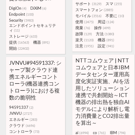
サポート
スマ
(3129)
(255)
DigiOn
DiXiM
(4)
(6)
スマートフォン
(2885)
Endpoint
(100)
モバイル
不要に
(3516)
(10)
Security
(5983)
使用
周辺
(2475)
(124)
エンドポイントセキュリテ
廃棄
操作
(76)
(499)
ィ
(11)
故障
方法
(129)
(1080)
ストレージ
(633)
楽天
機器
(1120)
(891)
提供
機器
(16563)
(891)
注意
設定
(1951)
(941)
開始
(22402)
NTTコムウェア | NTT
JVNVU#94591337: シ
コムウェアと日本IBM
ャープ製クラウド連
データセンター運用高
携エネルギーコント
度化実証実施、AIを活
ローラ(機器連携コン
用したソリューション
トローラ)における複
連携で共創開始～ICT
数の脆弱性
機器の排出熱を独自AI
94591337
(2)
モデルにより解析し電
JVNVU
(2727)
力消費量とCO2排出量
エネルギー
(283)
を算出～
クラウド
(6696)
コントローラ
(73)
ai
co
IBM
(6994)
(761)
(794)