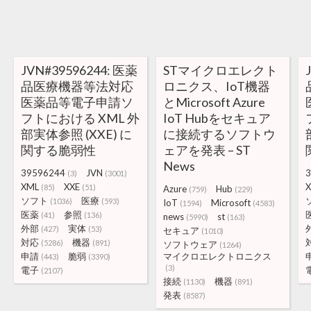
JVN#39596244: 医薬
STマイクロエレクト
品医療機器等法対応
ロニクス、IoT機器
医薬品等電子申請ソ
とMicrosoft Azure
フトにおける XML 外
IoT Hubをセキュア
部実体参照 (XXE) に
に接続するソフトウ
関する脆弱性
ェアを発表 – ST
News
39596244
JVN
3
(3)
(3001)
XML
XXE
(85)
(51)
Azure
Hub
(759)
(229)
ソフト
医療
(1036)
(593)
IoT
Microsoft
(1594)
(4583)
医薬
参照
(41)
(136)
news
st
(5990)
(163)
外部
実体
(427)
(53)
セキュア
(1010)
対応
機器
(5286)
(891)
ソフトウェア
(1264)
申請
脆弱
マイクロエレクトロニクス
(443)
(3390)
(3)
電子
(2107)
接続
機器
(1130)
(891)
発表
(8587)