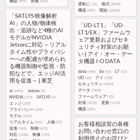
機器
脅威
(891)
(660)
柔軟に
株式
(11)
(8960)
機器
開始
(891)
(22402)
「SATLYS 映像解析
AI」の人物/物体検
「UD-LT1」「UD-
出・追跡など4種のAI
LT1/EX」ファームウ
モデルがNVIDIA
ェア更新およびセキ
Jetsonに対応 ～リアル
ュリティ対策のお願
タイム性やプライバシ
い | アイ・オー・デー
ーへの配慮が求められ
タ機器 I-O DATA
る機器制御や監視・防
data
Ex
LT
(944)
(63)
(13)
犯などで、エッジAI活
UD
アイ
(20)
(538)
用を促進～ | 東芝
セキュリティ
(6990)
データ
ai
Jetson
(7494)
(6994)
(9)
ファームウェア
NVIDIA
SATLYS
(92)
(273)
(5)
対策
更新
エッジ
(4722)
(1576)
(285)
機器
プライバシー
(891)
(399)
モデル
(1316)
リアルタイム
人物
(691)
(97)
お客様相談室の各種
促進
制御
(545)
(472)
お問い合わせ窓口の
対応
映像
(5286)
(705)
利用停止のお詫びと