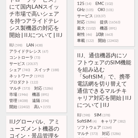
125
EMC
(14)
(102)
にて国内LANスイッ
GHz
OKI
(105)
(101)
チ市場で高いシェア
サービス
(20137)
を持つアライドテレ
対応
提供
(5286)
(16563)
シス製機器の対応を
最大
機器
(1102)
(891)
開始 | IIJについて | IIJ
耐性
試験
(46)
(663)
車載
開始
(122)
(22402)
IIJ
LAN
(598)
(438)
アライドテレシス
(67)
IIJ、通信機器内にソ
コントローラ
(73)
フトウェアのSIM機能
サービス
(20137)
を組み込む
シェア
スイッチ
(740)
(188)
「SoftSIM」で、携帯
ネットワーク
(1992)
プロダクト
(122)
電話網を切り替えて
マルチ
対応
(573)
(5286)
通信できるマルチキ
市場
機器
(1946)
(891)
ャリア対応を開始 | IIJ
管理
遠隔
(4038)
(354)
について | IIJ
開始
高い
(22402)
(155)
IIJ
SIM
(598)
(378)
IIJグローバル、アミ
SoftSIM
キャリア
(4)
(382)
ソフトウェア
ューズメント機器の
(1264)
マルチ
対応
(573)
(5286)
コイン・景品管理を