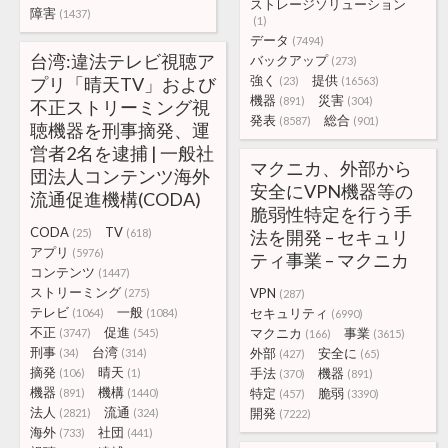
ストレージソリューション
障害
(1437)
(1)
データ
(7494)
台湾:違法テレビ視聴ア
バックアップ
(273)
強く
提供
プリ「晴天TV」および
(23)
(16563)
機器
災害
(891)
(304)
不正ストリーミング視
発表
総合
(8587)
(901)
聴機器を刑事摘発、運
営者2名を逮捕 | 一般社
マクニカ、外部から
団法人コンテンツ海外
安全にVPN機器等の
流通促進機構(CODA)
脆弱性特定を行う手
CODA
TV
(25)
(618)
法を開発 – セキュリ
アプリ
(5976)
ティ事業 – マクニカ
コンテンツ
(1447)
ストリーミング
VPN
(275)
(287)
テレビ
一般
セキュリティ
(1064)
(1084)
(6990)
不正
促進
マクニカ
事業
(3747)
(545)
(166)
(3615)
刑事
台湾
外部
安全に
(34)
(314)
(427)
(65)
摘発
晴天
手法
機器
(106)
(1)
(370)
(891)
機器
機構
特定
脆弱
(891)
(1440)
(457)
(3390)
法人
流通
開発
(2821)
(324)
(7222)
海外
社団
(733)
(441)