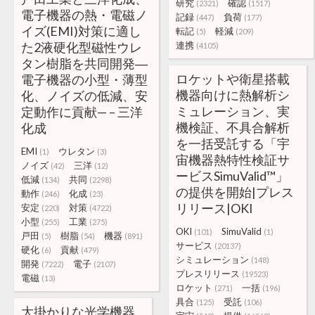
研究
確認
(2321)
(1517)
電子機器の熱・電磁ノ
記録
負荷
(447)
(177)
イズ(EMI)対策に適し
転記
軽減
(5)
(209)
た2液硬化型磁性ウレ
連携
(4105)
タン樹脂を共同開発―
ロケットや衛星搭載
電子機器の小型・薄型
機器向けに熱解析シ
化、ノイズの低減、安
ミュレーション、実
定動作に貢献— – 三洋
機検証、不具合解析
化成
を一括受託する「宇
EMI
ウレタン
(1)
(3)
宙機器熱特性検証サ
ノイズ
三洋
(42)
(12)
ービスSimuValid™」
低減
共同
(134)
(2298)
の提供を開始|プレス
動作
化成
(246)
(23)
リリース|OKI
安定
対策
(220)
(4722)
小型
工業
(255)
(275)
OKI
SimuValid
(101)
(1)
戸田
樹脂
機器
(5)
(54)
(891)
サービス
(20137)
硬化
貢献
(6)
(479)
シミュレーション
(148)
開発
電子
(7222)
(2107)
プレスリリース
(19523)
電磁
(13)
ロケット
一括
(271)
(196)
具合
受託
(125)
(106)
大掛かりな光学機器