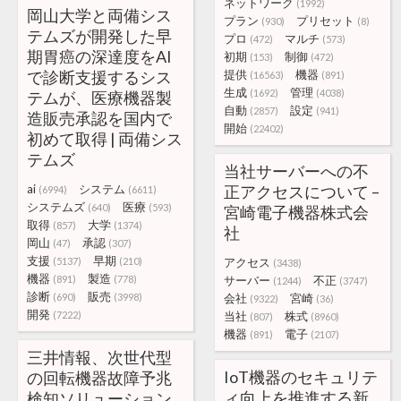
ネットワーク
(1992)
岡山大学と両備シス
プラン
プリセット
(930)
(8)
テムズが開発した早
プロ
マルチ
(472)
(573)
期胃癌の深達度をAI
初期
制御
(153)
(472)
で診断支援するシス
提供
機器
(16563)
(891)
生成
管理
(1692)
(4038)
テムが、医療機器製
自動
設定
(2857)
(941)
造販売承認を国内で
開始
(22402)
初めて取得 | 両備シス
テムズ
当社サーバーへの不
ai
システム
正アクセスについて –
(6994)
(6611)
システムズ
医療
(640)
(593)
宮崎電子機器株式会
取得
大学
(857)
(1374)
社
岡山
承認
(47)
(307)
支援
早期
(5137)
(210)
アクセス
(3438)
機器
製造
(891)
(778)
サーバー
不正
(1244)
(3747)
診断
販売
(690)
(3998)
会社
宮崎
(9322)
(36)
開発
(7222)
当社
株式
(807)
(8960)
機器
電子
(891)
(2107)
三井情報、次世代型
IoT機器のセキュリテ
の回転機器故障予兆
ィ向上を推進する新
検知ソリューション