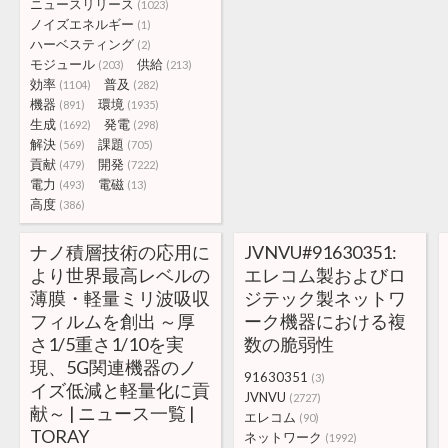
ニュースリリース
(1023)
ノイズエネルギー
(1)
ハーベスティング
(2)
モジュール
供給
(203)
(213)
効率
普及
(1104)
(282)
機器
環境
(891)
(1935)
生成
発電
(1692)
(298)
解決
課題
(569)
(705)
貢献
開発
(479)
(7222)
電力
電磁
(493)
(13)
高度
(386)
ナノ積層技術の応用に
JVNVU#91630351:
より世界最高レベルの
エレコム製およびロ
薄膜・軽量ミリ波吸収
ジテック製ネットワ
フィルムを創出 ～厚
ーク機器における複
さ1/5重さ1/10を実
数の脆弱性
現、5G関連機器のノ
91630351
(3)
イズ低減と軽量化に貢
JVNVU
(2727)
献～ | ニュース一覧 |
エレコム
(90)
TORAY
ネットワーク
(1992)