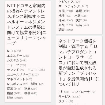
トピックス
(524)
NTTドコモと家庭内
マーケティング
(2610)
の機器をデマンドレ
実施
市場
(2504)
(1946)
スポンス制御するエ
機器
水素
(891)
(166)
活用
矢野
(5660)
(70)
ネルギーマネジメン
研究
経済
(2321)
(946)
トシステムの構築に
調査
(5801)
向けて協業を開始|ニ
ュースリリース:シャ
ネットワーク機器を
ープ
制御・管理する「IIJ
NTT
マルチプロダクトコ
(4050)
エネルギー
(283)
ントローラサービ
システム
(6611)
ス」において初期設
シャープ
(599)
定が自動生成される
デマンド
ドコモ
(40)
(1882)
新プラン「プリセッ
ニュースリリース
(1023)
ト」を提供開始 | IIJに
マネジメント
(408)
ついて | IIJ
レスポンス
制御
(69)
(472)
協業
家庭
(1449)
(224)
IIJ
コントローラ
(598)
(73)
構築
機器
(2041)
(891)
サービス
(20137)
開始
(22402)
ダクト
(54)