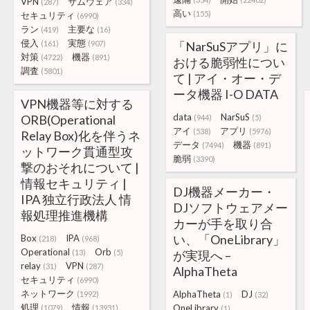
VPN
サムウェア
(287)
(334)
高い
(155)
セキュリティ
(6990)
ラン
主要な
(419)
(16)
侵入
実態
(161)
(907)
「NarSuSアプリ」に
対策
機器
(4722)
(891)
おける脆弱性につい
調査
(5801)
て | アイ・オー・デ
ータ機器 I-O DATA
VPN機器等に対する
data
NarSuS
ORB(Operational
(944)
(5)
アイ
アプリ
(538)
(5976)
Relay Box)化を伴うネ
データ
機器
(7494)
(891)
ットワーク貫通型攻
脆弱
(3390)
撃のおそれについて |
情報セキュリティ |
DJ機器メーカー・
IPA 独立行政法人 情
DJソフトウェアメー
報処理推進機構
カーが手を取り合
い、「OneLibrary」
Box
IPA
(218)
(968)
Operational
Orb
(13)
(5)
が実現へ –
relay
VPN
(31)
(287)
AlphaTheta
セキュリティ
(6990)
ネットワーク
AlphaTheta
DJ
(1992)
(1)
(32)
処理
情報
OneLibrary
(1079)
(13931)
(1)