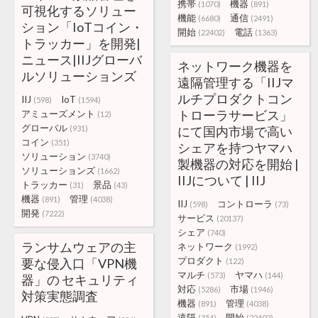
携帯
機器
(1070)
(891)
可視化するソリュー
機能
通信
(6680)
(2491)
ション「IoTコイン・
開始
電話
(22402)
(1363)
トラッカー」を開発|
ニュース|IIJグローバ
ネットワーク機器を
ルソリューションズ
遠隔管理する「IIJマ
ルチプロダクトコン
IIJ
IoT
(598)
(1594)
トローラサービス」
アミューズメント
(12)
グローバル
(931)
にて国内市場で高い
コイン
(351)
シェアを持つヤマハ
ソリューション
(3740)
製機器の対応を開始 |
ソリューションズ
(1662)
IIJについて | IIJ
トラッカー
景品
(31)
(43)
機器
管理
(891)
(4038)
IIJ
コントローラ
(598)
(73)
開発
(7222)
サービス
(20137)
シェア
(740)
ランサムウェアの主
ネットワーク
(1992)
プロダクト
要な侵入口「VPN機
(122)
マルチ
ヤマハ
(573)
(144)
器」の セキュリティ
対応
市場
(5286)
(1946)
対策実態調査
機器
管理
(891)
(4038)
遠隔
開始
(354)
(22402)