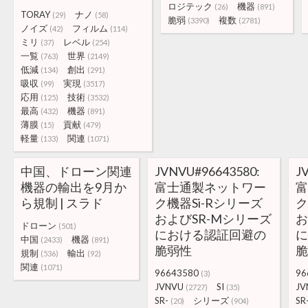
ロジテック
機器
(26)
(891)
TORAY
ナノ
(29)
(58)
脆弱
複数
(3390)
(2781)
ノイズ
フィルム
(42)
(114)
ミリ
レベル
(37)
(254)
一覧
世界
(763)
(2149)
低減
創出
(134)
(291)
吸収
実現
(99)
(3517)
応用
技術
(125)
(3532)
最高
機器
(432)
(891)
薄膜
貢献
(15)
(479)
軽量
関連
(133)
(1071)
中国、ドローン関連
JVNVU#96643580:
J
機器の輸出を9月か
富士通製ネットワー
ら規制 | スラド
ク機器Si-Rシリーズ
ク
およびSR-Mシリーズ
お
ドローン
(501)
における認証回避の
中国
機器
(2433)
(891)
脆弱性
規制
輸出
(536)
(92)
関連
(1071)
96643580
96
(3)
JVNVU
SI
JV
(2727)
(35)
SR-
シリーズ
SR
(20)
(904)