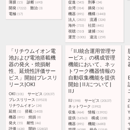
薄膜
診断
促進
刑事
(15)
(690)
(545)
(34)
開発
難治
台湾
摘発
(7222)
(3)
(314)
(106)
電極
機器
機構
(17)
(891)
(1440)
法人
流通
(2821)
(324)
海外
社団
(733)
(441)
視聴
逮捕
(510)
(506)
運営
違法
(1001)
(259)
「リチウムイオン電
「IIJ統合運用管理サ
池および電池搭載機
ービス」の構成管理
器の発火・焼損耐
機能において、ネッ
性、延焼性評価サー
トワーク機器情報の
ビス」開始|プレスリ
自動収集機能を提供
リース|OKI
開始 | IIJについて |
IIJ
OKI
サービス
(101)
(20137)
プレスリリース
(19523)
IIJ
サービス
2
(598)
(20137)
リチウムイオン
(24)
ネットワーク
E
(1992)
延焼
搭載
(1)
(1403)
収集
情報
(464)
(13931)
機器
焼損
(891)
(8)
提供
構成
(16563)
(208)
発火
耐性
(55)
(46)
機器
機能
(891)
(6680)
評価
開始
(634)
(22402)
管理
統合
(4038)
(1519)