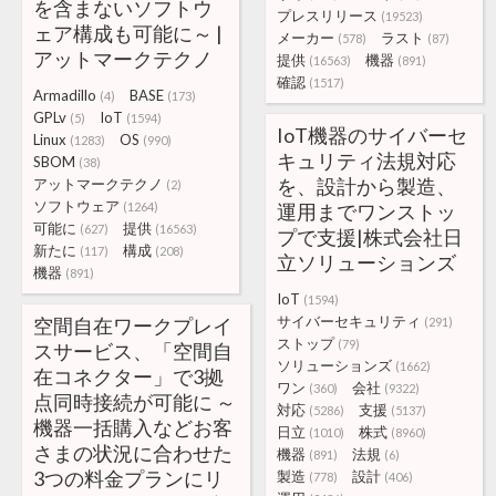
を含まないソフトウ
プレスリリース
(19523)
ェア構成も可能に～ |
メーカー
ラスト
(578)
(87)
アットマークテクノ
提供
機器
(16563)
(891)
確認
(1517)
Armadillo
BASE
(4)
(173)
GPLv
IoT
(5)
(1594)
IoT機器のサイバーセ
Linux
OS
(1283)
(990)
キュリティ法規対応
SBOM
(38)
を、設計から製造、
アットマークテクノ
(2)
ソフトウェア
(1264)
運用までワンストッ
可能に
提供
(627)
(16563)
プで支援|株式会社日
新たに
構成
(117)
(208)
立ソリューションズ
機器
(891)
IoT
(1594)
サイバーセキュリティ
空間自在ワークプレイ
(291)
ストップ
(79)
スサービス、「空間自
ソリューションズ
(1662)
在コネクター」で3拠
ワン
会社
(360)
(9322)
点同時接続が可能に ～
対応
支援
(5286)
(5137)
機器一括購入などお客
日立
株式
(1010)
(8960)
さまの状況に合わせた
機器
法規
(891)
(6)
3つの料金プランにリ
製造
設計
(778)
(406)