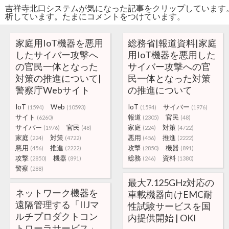
吉祥寺北口システムが気になった記事をクリップしています
析しています。たまにコメントをつけています。
家庭用IoT機器を悪用
総務省|報道資料|家庭
したサイバー攻撃へ
用IoT機器を悪用した
の官民一体となった
サイバー攻撃への官
対策の推進について|
民一体となった対策
警察庁Webサイト
の推進について
IoT
Web
IoT
サイバー
(1594)
(10593)
(1594)
(1976)
サイト
報道
官民
(6260)
(2305)
(48)
サイバー
官民
家庭
対策
(1976)
(48)
(224)
(4722)
家庭
対策
悪用
推進
(224)
(4722)
(456)
(2222)
悪用
推進
攻撃
機器
(456)
(2222)
(2850)
(891)
攻撃
機器
総務
資料
(2850)
(891)
(246)
(1380)
警察
(288)
最大7.125GHz対応の
ネットワーク機器を
車載機器向けEMC耐
遠隔管理する「IIJマ
性試験サービスを国
ルチプロダクトコン
内提供開始 | OKI
トローラサービス」