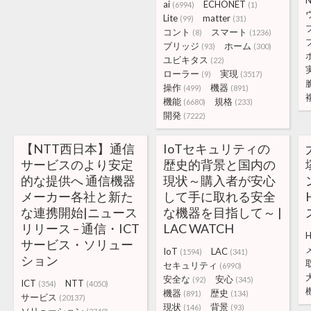
N
ai
ECHONET
(6994)
(1)
Lite
matter
(99)
(31)
コント
スマート
(8)
(1236)
ブリッジ
ホーム
(93)
(300)
ユビキタス
(22)
ローラー
実現
(9)
(3517)
操作
機器
(499)
(891)
機能
規格
(6680)
(233)
開発
(7222)
【NTT西日本】通信
IoTセキュリティの
サービスのより安定
歴史的背景と国内の
的な提供へ 通信機器
現状～購入者が安心
メーカー各社と新た
して手に取れる安全
な連携開始|ニュース
な機器を目指して～ |
リリース – 通信・ICT
LAC WATCH
サービス・ソリュー
IoT
LAC
(1594)
(341)
ション
セキュリティ
(6990)
安全な
安心
(92)
(345)
ICT
NTT
(354)
(4050)
機器
歴史
(891)
(134)
サービス
(20137)
現状
背景
(146)
(93)