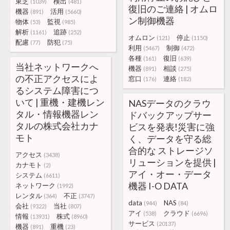
東芝
検出
(1039)
(481)
復旧のご連絡 | オムロ
機器
活用
(891)
(5660)
ン制御機器
物体
監視
(53)
(985)
解析
追跡
(1161)
(252)
オムロン
停止
(121)
(1150)
配慮
防犯
(77)
(75)
利用
制御
(5467)
(472)
各種
復旧
(161)
(639)
当社ネットワークへ
機器
相談
(891)
(275)
の不正アクセスによ
窓口
連絡
(176)
(182)
るシステム障害につ
いて | 重機・建機レン
NASデータのクラウ
タル・情報機器レン
ドバックアップサー
タルの株式会社カナ
ビスを発表!災害に強
モト
く、データを守る総
合的な ストレージソ
アクセス
(3438)
リューションを提供 |
カナモト
(2)
アイ・オー・データ
システム
(6611)
機器 I-O DATA
ネットワーク
(1992)
レンタル
不正
(364)
(3747)
data
NAS
(944)
(84)
会社
当社
(9322)
(807)
アイ
クラウド
(538)
(6696)
情報
株式
(13931)
(8960)
サービス
(20137)
機器
重機
(891)
(23)