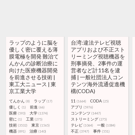
ラップのように脳を
台湾:違法テレビ視聴
優しく密に覆える薄
アプリおよび不正スト
膜電極を開発 難治て
リーミング視聴機器を
んかんの診断治療に
刑事摘発、2事件の運
向けた医療機器開発
営者など計11名を逮
を前進させる技術 |
捕 | 一般社団法人コン
東工大ニュース | 東
テンツ海外流通促進機
京工業大学
構(CODA)
てんかん
ラップ
11
CODA
(8)
(17)
(1664)
(25)
優しく
前進
アプリ
(1)
(66)
(5976)
医療
大学
コンテンツ
(593)
(1374)
(1447)
密に
工業
ストリーミング
(1)
(275)
(275)
技術
東京
テレビ
一般
(3532)
(1565)
(1064)
(1084)
機器
治療
不正
事件
(891)
(140)
(3747)
(551)