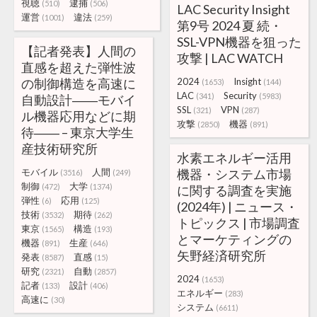
視聴
逮捕
(510)
(506)
LAC Security Insight
運営
違法
(1001)
(259)
第9号 2024 夏 続・
SSL-VPN機器を狙った
【記者発表】人間の
攻撃 | LAC WATCH
直感を超えた弾性波
の制御構造を高速に
2024
Insight
(1653)
(144)
LAC
Security
(341)
(5983)
自動設計――モバイ
SSL
VPN
(321)
(287)
ル機器応用などに期
攻撃
機器
(2850)
(891)
待―― – 東京大学生
産技術研究所
水素エネルギー活用
モバイル
人間
機器・システム市場
(3516)
(249)
制御
大学
(472)
(1374)
に関する調査を実施
弾性
応用
(6)
(125)
(2024年) | ニュース・
技術
期待
(3532)
(262)
トピックス | 市場調査
東京
構造
(1565)
(193)
とマーケティングの
機器
生産
(891)
(646)
矢野経済研究所
発表
直感
(8587)
(15)
研究
自動
(2321)
(2857)
2024
(1653)
記者
設計
(133)
(406)
エネルギー
(283)
高速に
(30)
システム
(6611)