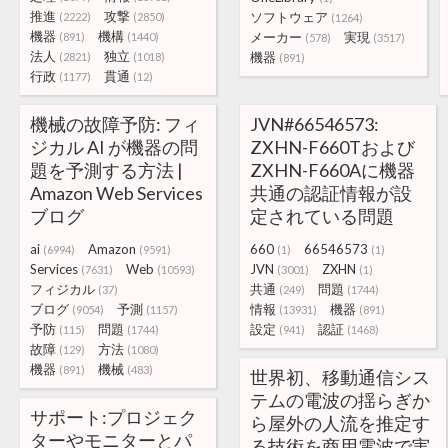
推進
攻撃
ソフトウェア
(2222)
(2850)
(1264)
機器
機構
メーカー
実現
(891)
(1440)
(578)
(3517)
法人
独立
機器
(2821)
(1018)
(891)
行政
貫通
(1177)
(12)
機械の故障予防: フィ
JVN#66546573:
ジカル AI が機器の問
ZXHN-F660Tおよび
題を予測する方法 |
ZXHN-F660Aに機器
Amazon Web Services
共通の認証情報が設
ブログ
定されている問題
ai
Amazon
660
66546573
(6994)
(9591)
(1)
(1)
Services
Web
JVN
ZXHN
(7631)
(10593)
(3001)
(1)
フィジカル
共通
問題
(37)
(249)
(1744)
ブログ
予測
情報
機器
(9054)
(1157)
(13931)
(891)
予防
問題
設定
認証
(115)
(1744)
(941)
(1468)
故障
方法
(129)
(1080)
機器
機械
(891)
(483)
世界初、移動通信シス
テムの電波の揺らぎか
サポート:プロジェク
ら屋外の人流を推定す
ターやモニターとパ
る技術を商用電波で実