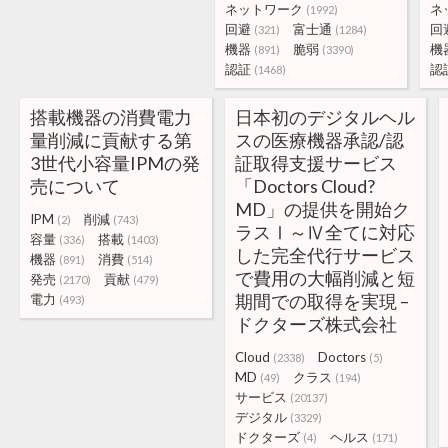
ネットワーク
ネ
(1992)
回避
富士通
回
(321)
(1284)
機器
脆弱
機
(891)
(3390)
認証
認
(1468)
搭載機器の消費電力
日本初のデジタルヘル
量削減に貢献する第
スの医療機器承認/認
3世代小容量IPMの発
証取得支援サービス
売について
「Doctors Cloud?
MD」の提供を開始ク
IPM
削減
(2)
(743)
ラスⅠ～Ⅳ全てに対応
容量
搭載
(336)
(1403)
した完全代行サービス
機器
消費
(891)
(514)
で費用の大幅削減と短
発売
貢献
(2170)
(479)
期間での取得を実現 –
電力
(493)
ドクターズ株式会社
Cloud
Doctors
(2338)
(5)
MD
クラス
(49)
(194)
サービス
(20137)
デジタル
(3329)
ドクターズ
ヘルス
(4)
(171)