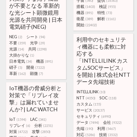
宇宙
提供
(540)
(16563)
が不要となる 革新的
搭載
検証
(1403)
(955)
な光シート顕微鏡用
機器
特性
(891)
(73)
光源を共同開発 | 日本
衛星
解析
(389)
(1161)
開始
(22402)
電気硝子(NEG)
NEG
シート
(2)
(94)
利用中のセキュリテ
不要
光学
(359)
(29)
ィ機器にも柔軟に対
光源
共同
(14)
(2298)
応する
大掛かりな
(1)
「INTELLILINK カス
日本電気
機器
(34)
(891)
タムSOCサービス」
硝子
開発
(5)
(7222)
革新
顕微
を開始 | 株式会社NTT
(162)
(7)
データ先端技術
IoT機器の脅威分析と
INTELLILINK
(10)
対策で「リプレイ攻
NTT
SOC
(4050)
(118)
撃」は漏れていませ
カスタム
(155)
んか? | LAC WATCH
サービス
(20137)
セキュリティ
(6990)
IoT
LAC
(1594)
(341)
データ
会社
(7494)
(9322)
リプレイ
分析
(6)
(2251)
先端
利用
(190)
(5467)
対策
攻撃
(4722)
(2850)
対応
技術
(5286)
(3532)