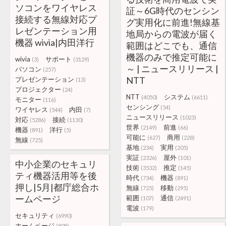
ソコンをワイヤレス
証～6G時代のセンシン
接続する無線対応プ
グ実用化に前進!無線基
レゼンテーション用
地局からの電波が届く
機器 wivia|内田洋行
範囲はどこでも、通信
機器のみで推定可能に
wivia
サポート
(3)
(3129)
～ | ニュースリリース |
パソコン
(257)
NTT
プレゼンテーション
(13)
プロジェクター
(24)
NTT
システム
(4050)
(6611)
モニター
(116)
センシング
(54)
ワイヤレス
内田
(544)
(7)
ニュースリリース
(1023)
対応
接続
(5286)
(1130)
世界
前進
(2149)
(66)
機器
洋行
(891)
(5)
可能に
商用
(627)
(228)
無線
(725)
基地
実用
(234)
(205)
実証
屋外
(2326)
(101)
中小企業のセキュリ
技術
推定
(3532)
(145)
ティ機器活用等を後
時代
機器
(734)
(891)
押し|5月|都庁総合ホ
無線
移動
(725)
(295)
ームページ
範囲
通信
(107)
(2491)
電波
(179)
セキュリティ
(6990)
ホームページ
(808)