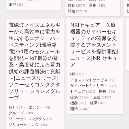
電池
(382)
自動
運用
(2857)
(2486)
開始
(22402)
電磁波ノイズエネルギ
NRIセキュア、医療
ーから高効率に電力を
機器のサイバーセキ
生成するエナジーハー
ュリティの確保を支
ベスティング(環境発
援するアセスメント
電)※1用のモジュール
サービスを提供開始|
を開発～IoT機器の普
ニュース|NRIセキュ
及・高度化による電力
ア
供給の課題解決に貢献
NRI
(313)
～|ニュースリリース|
アセスメントサービス
(17)
ソニーセミコンダクタ
サイバーセキュリティ
(291)
ソリューションズグル
セキュア
医療
(1010)
(593)
ープ
提供
支援
(16563)
(5137)
機器
確保
(891)
(207)
IoT
エナジー
(1594)
(72)
開始
(22402)
グループ
(2980)
ソニーセミコンダクタ
(14)
ソリューションズ
(1662)