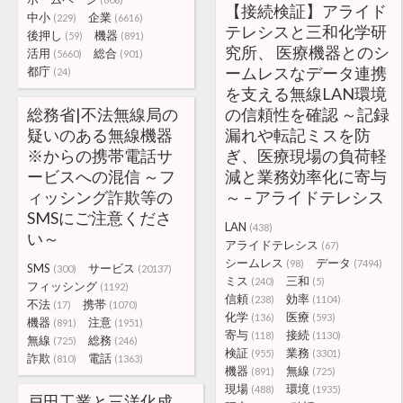
【接続検証】アライド
中小
企業
(229)
(6616)
テレシスと三和化学研
後押し
機器
(59)
(891)
究所、 医療機器とのシ
活用
総合
(5660)
(901)
ームレスなデータ連携
都庁
(24)
を支える無線LAN環境
総務省|不法無線局の
の信頼性を確認 ～記録
疑いのある無線機器
漏れや転記ミスを防
※からの携帯電話サ
ぎ、医療現場の負荷軽
ービスへの混信 ～フ
減と業務効率化に寄与
ィッシング詐欺等の
～ – アライドテレシス
SMSにご注意くださ
LAN
(438)
い～
アライドテレシス
(67)
シームレス
データ
(98)
(7494)
SMS
サービス
(300)
(20137)
ミス
三和
(240)
(5)
フィッシング
(1192)
信頼
効率
(238)
(1104)
不法
携帯
(17)
(1070)
化学
医療
(136)
(593)
機器
注意
(891)
(1951)
寄与
接続
(118)
(1130)
無線
総務
(725)
(246)
検証
業務
(955)
(3301)
詐欺
電話
(810)
(1363)
機器
無線
(891)
(725)
現場
環境
(488)
(1935)
戸田工業と三洋化成、