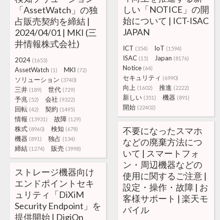
しい「NOTICE」の開
「AssetWatch」の独
始について | ICT-ISAC
占販売契約を締結 |
JAPAN
2024/04/01 | MKI (三
井情報株式会社)
ICT
IoT
(354)
(1594)
ISAC
Japan
(15)
(8176)
2024
(1653)
Notice
(64)
AssetWatch
MKI
(1)
(72)
セキュリティ
(6990)
ソリューション
(3740)
向上
推進
(1602)
(2222)
三井
世代
(189)
(729)
新しい
機器
(351)
(891)
予兆
会社
(52)
(9322)
開始
(22402)
回転
契約
(42)
(1495)
情報
故障
(13931)
(129)
株式
検知
不要になったスマホ
(8960)
(678)
機器
独占
(891)
(134)
などの廃棄方法につ
締結
販売
(1274)
(3998)
いて | スマートフォ
ン・周辺機器などの
ストレージ機器向け
使用に関するご注意 |
エンドポイントセキ
設定・操作・故障 | お
ュリティ「DiXiM
客様サポート | 楽天モ
Security Endpoint」を
バイル
提供開始 | DigiOn