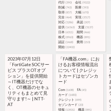
代行
会社
(390)
(9322)
削減
医療
(743)
(593)
取得
大幅
(857)
(670)
完全
実現
(464)
(3517)
対応
承認
(5286)
(307)
提供
支援
(16563)
(5137)
日本
期間
(6311)
(466)
株式
機器
(8960)
(891)
認証
費用
(1468)
(210)
開始
(22402)
2023年07月12日
「FA機器.com」にお
「FortiGate SOCサー
けるお客様情報流出
ビス プラスOTオプ
について | クレジッ
ション」を提供開始
トカードはセゾンカ
～IT機器だけでな
ード
く、OT機器のセキュ
Com
FA
(1608)
(45)
リティもまとめて見
カード
(1480)
守ります!～ | NTT-
クレジット
(499)
AT
セゾンカード
(20)
情報
機器
(13931)
(891)