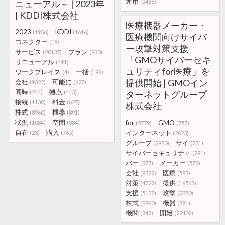
運用
ニューアル～ | 2023年
(2486)
| KDDI株式会社
医療機器メーカー・
2023
KDDI
(1936)
(1616)
医療機関向けサイバ
コネクター
(19)
ー攻撃対策支援
サービス
プラン
(20137)
(930)
「GMOサイバーセキ
リニューアル
(491)
ュリティfor医療」を
ワークプレイス
一括
(4)
(196)
提供開始 | GMOイン
会社
可能に
(9322)
(627)
同時
拠点
(244)
(443)
ターネットグループ
接続
料金
(1130)
(627)
株式会社
株式
機器
(8960)
(891)
状況
空間
for
GMO
(1084)
(384)
(5779)
(757)
自在
購入
インターネット
(23)
(765)
(2023)
グループ
サイ
(2980)
(731)
サイバーセキュリティ
(291)
バー
メーカー
(877)
(578)
会社
医療
(9322)
(593)
対策
提供
(4722)
(16563)
支援
攻撃
(5137)
(2850)
株式
機器
(8960)
(891)
機関
開始
(842)
(22402)