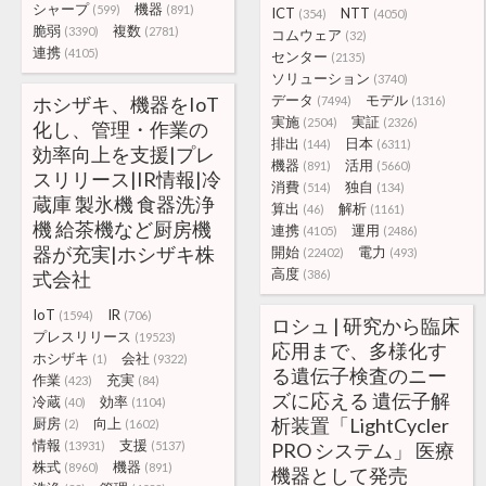
シャープ
機器
(599)
(891)
ICT
NTT
(354)
(4050)
脆弱
複数
(3390)
(2781)
コムウェア
(32)
連携
(4105)
センター
(2135)
ソリューション
(3740)
データ
モデル
ホシザキ、機器をIoT
(7494)
(1316)
実施
実証
(2504)
(2326)
化し、管理・作業の
排出
日本
(144)
(6311)
効率向上を支援|プレ
機器
活用
(891)
(5660)
スリリース|IR情報|冷
消費
独自
(514)
(134)
蔵庫 製氷機 食器洗浄
算出
解析
(46)
(1161)
機 給茶機など厨房機
連携
運用
(4105)
(2486)
器が充実|ホシザキ株
開始
電力
(22402)
(493)
高度
式会社
(386)
IoT
IR
(1594)
(706)
ロシュ | 研究から臨床
プレスリリース
(19523)
応用まで、多様化す
ホシザキ
会社
(1)
(9322)
る遺伝子検査のニー
作業
充実
(423)
(84)
ズに応える 遺伝子解
冷蔵
効率
(40)
(1104)
析装置「LightCycler
厨房
向上
(2)
(1602)
情報
支援
(13931)
(5137)
PRO システム」 医療
株式
機器
(8960)
(891)
機器として発売