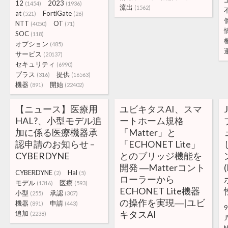
12
2023
(1454)
(1936)
流出
(1562)
at
FortiGate
(521)
(26)
NTT
OT
(4050)
(71)
SOC
(118)
オプション
(485)
サービス
(20137)
セキュリティ
(6990)
プラス
提供
(316)
(16563)
機器
開始
(891)
(22402)
【ニュース】医療用
ユビキタスAI、スマ
HAL?︎、小型モデル追
ートホーム規格
加に係る医療機器承
「Matter」と
認申請のお知らせ –
「ECHONET Lite」
CYBERDYNE
とのブリッジ機能を
開発 ―Matterコント
CYBERDYNE
Hal
(2)
(5)
ローラーから
モデル
医療
(1316)
(593)
ECHONET Lite機器
小型
承認
(255)
(307)
の操作を実現―|ユビ
機器
申請
(891)
(443)
9
キタスAI
追加
(2238)