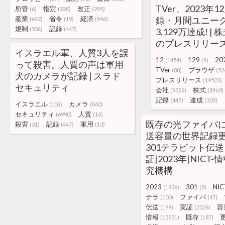
TVer、2023年
所管
指定
改正
(6)
(220)
(295)
産業
省令
経済
録・月間ユニー
(642)
(19)
(946)
規制
記録
(536)
(447)
3,129万達成! | 
のプレスリリー
イスラエル軍、人質3人を誤
12
129
20
(1454)
(9)
って殺害。人質の声は軍用
TVer
ブラウザ
(88)
(52
犬のカメラが記録 | スラド
プレスリリース
(19523)
セキュリティ
会社
株式
(9322)
(8960)
記録
達成
(447)
(305)
イスラエル
カメラ
(102)
(840)
セキュリティ
人質
(6990)
(14)
既存の光ファイバ
殺害
記録
軍用
(31)
(447)
(13)
送容量の世界記録
301テラビット伝
証|2023年|NICT
究機構
2023
301
NIC
(1936)
(9)
テラ
ファイバ
(100)
(47)
伝送
実証
容
(199)
(2326)
情報
既存
(13931)
(187)