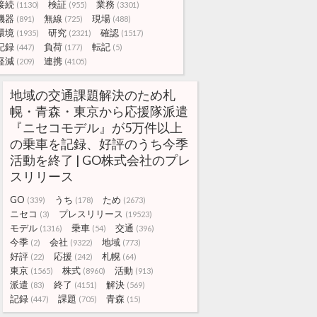
接続
検証
業務
(1130)
(955)
(3301)
機器
無線
現場
(891)
(725)
(488)
環境
研究
確認
(1935)
(2321)
(1517)
記録
負荷
転記
(447)
(177)
(5)
軽減
連携
(209)
(4105)
地域の交通課題解決のため札
幌・青森・東京から応援隊派遣
『ニセコモデル』が5万件以上
の乗車を記録、好評のうち今季
活動を終了 | GO株式会社のプレ
スリリース
GO
うち
ため
(339)
(178)
(2673)
ニセコ
プレスリリース
(3)
(19523)
モデル
乗車
交通
(1316)
(54)
(396)
今季
会社
地域
(2)
(9322)
(773)
好評
応援
札幌
(22)
(242)
(64)
東京
株式
活動
(1565)
(8960)
(913)
派遣
終了
解決
(83)
(4151)
(569)
記録
課題
青森
(447)
(705)
(15)