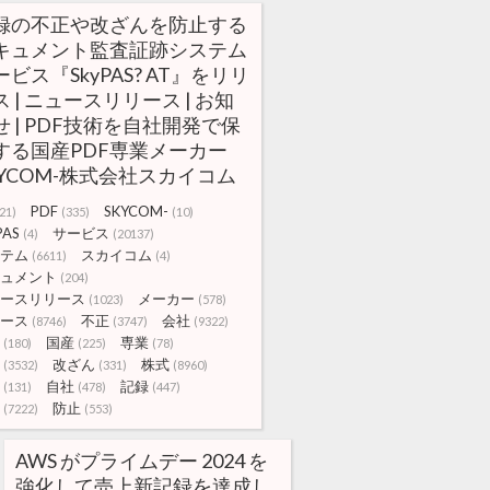
録の不正や改ざんを防止する
キュメント監査証跡システム
ービス『SkyPAS? AT』をリリ
ス | ニュースリリース | お知
せ | PDF技術を自社開発で保
する国産PDF専業メーカー
KYCOM-株式会社スカイコム
PDF
SKYCOM-
21)
(335)
(10)
PAS
サービス
(4)
(20137)
テム
スカイコム
(6611)
(4)
ュメント
(204)
ースリリース
メーカー
(1023)
(578)
ース
不正
会社
(8746)
(3747)
(9322)
国産
専業
(180)
(225)
(78)
改ざん
株式
(3532)
(331)
(8960)
自社
記録
(131)
(478)
(447)
防止
(7222)
(553)
AWS がプライムデー 2024 を
強化して売上新記録を達成し