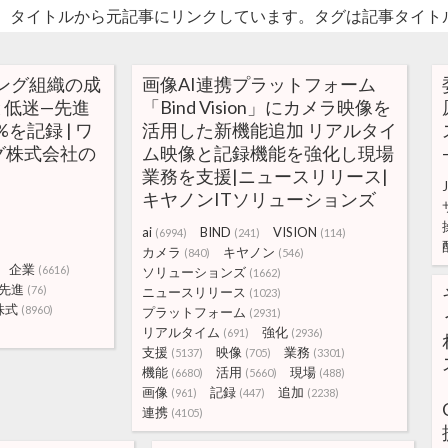
。タイトルから元記事にリンクしています。タグは記事タイト
ィング組織の成
画像AI連携プラットフォーム
と低迷—先進
「Bind Vision」にカメラ映像を
を記録 | ワ
活用した新機能追加 リアルタイ
グ株式会社の
ム映像と記録機能を強化し現場
業務を支援|ニュースリリース|
キヤノンITソリューションズ
ai
BIND
VISION
(6994)
(241)
(114)
カメラ
キヤノン
(840)
(546)
企業
(6616)
ソリューションズ
(1662)
先進
(76)
ニュースリリース
(1023)
株式
(8960)
プラットフォーム
(2931)
リアルタイム
強化
(691)
(2936)
支援
映像
業務
(5137)
(705)
(3301)
機能
活用
現場
(6680)
(5660)
(488)
画像
記録
追加
(961)
(447)
(2238)
連携
(4105)