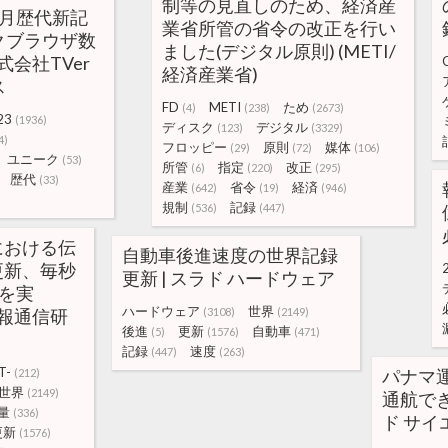
制等の見直しのため、経済産
12月歴代新記
業省所管の省令の改正を行い
クブラウザ数
ました(デジタル原則) (METI/
株式会社TVer
経済産業省)
ス
FD
METI
ため
(4)
(238)
(2673)
23
(1936)
ディスク
デジタル
(123)
(3329)
4)
フロッピー
原則
媒体
(29)
(72)
(106)
ユニーク
(53)
所管
指定
改正
(6)
(220)
(295)
歴代
(33)
産業
省令
経済
(642)
(19)
(946)
規制
記録
(536)
(447)
における伝
自動車後進速度の世界記録
更新、毎秒
更新 | スラド ハードウェア
送を実
ハードウェア
世界
-情報通信研
(3108)
(2149)
後進
更新
自動車
(5)
(1576)
(471)
記録
速度
(447)
(263)
T-
パナマ
(212)
世界
(2149)
通航でき
量
(336)
ド サイ
更新
(1576)