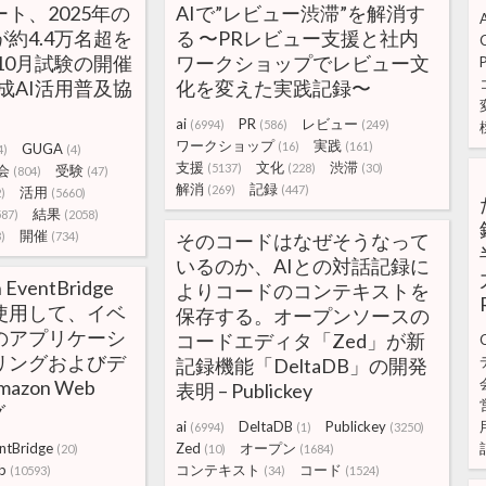
ート、2025年の
AIで”レビュー渋滞”を解消す
約4.4万名超を
る 〜PRレビュー支援と社内
年10月試験の開催
ワークショップでレビュー文
成AI活用普及協
化を変えた実践記録〜
ai
PR
レビュー
(6994)
(586)
(249)
ワークショップ
実践
(16)
(161)
GUGA
4)
(4)
支援
文化
渋滞
(5137)
(228)
(30)
会
受験
(804)
(47)
解消
記録
(269)
(447)
活用
)
(5660)
結果
587)
(2058)
開催
)
(734)
そのコードはなぜそうなって
いるのか、AIとの対話記録に
EventBridge
よりコードのコンテキストを
使用して、イベ
保存する。オープンソースの
のアプリケーシ
コードエディタ「Zed」が新
リングおよびデ
記録機能「DeltaDB」の開発
azon Web
表明 – Publickey
グ
ai
DeltaDB
Publickey
(6994)
(1)
(3250)
ntBridge
Zed
オープン
(20)
(10)
(1684)
b
コンテキスト
コード
(10593)
(34)
(1524)