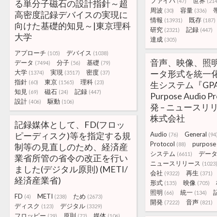
ファイバ
世界
(47)
(21
る単分子磁石の設計指針～超
周波
容量
(30)
(336)
高密度記録デバイスの実現に
情報
既存
(13931)
(187)
向けた基礎的知見～|東京理科
研究
記録
(2321)
(447)
大学
達成
(305)
アプローチ
デバイス
(105)
(1038)
音声、映像、照
データ
分子
基礎
(7494)
(56)
(79)
大学
実現
密度
ータ形式を統一
(1374)
(3517)
(37)
指針
東京
理科
(60)
(1565)
(23)
生システム『GPAP(
知見
磁石
記録
(69)
(24)
(447)
Purpose Audio 
設計
駆動
(406)
(106)
発 – ニュースリリ
株式会社
記録媒体として、FD(フロッ
ピーディスク)等を指定する規
Audio
General
(76)
(94
Protocol
purpose
(88)
制等の見直しのため、経済産
システム
デー
(6611)
業省所管の省令の改正を行い
ニュースリリース
(1023
ました(デジタル原則) (METI/
会社
再生
(9322)
(371)
経済産業省)
形式
映像
(135)
(705)
照明
統一
(66)
(134)
FD
METI
ため
(4)
(238)
(2673)
開発
音声
(7222)
(821)
ディスク
デジタル
(123)
(3329)
フロッピー
原則
媒体
(29)
(72)
(106)