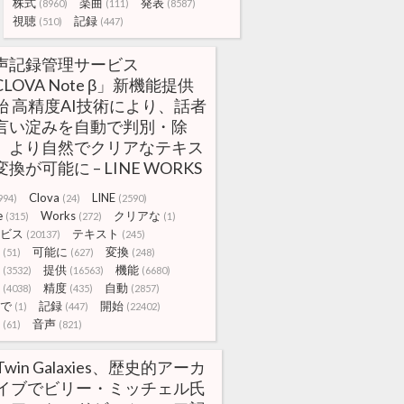
株式
楽曲
発表
(8960)
(111)
(8587)
視聴
記録
(510)
(447)
声記録管理サービス
LOVA Note β」新機能提供
始 高精度AI技術により、話者
言い淀みを自動で判別・除
。より自然でクリアなテキス
換が可能に – LINE WORKS
Clova
LINE
994)
(24)
(2590)
e
Works
クリアな
(315)
(272)
(1)
ビス
テキスト
(20137)
(245)
可能に
変換
(51)
(627)
(248)
提供
機能
(3532)
(16563)
(6680)
精度
自動
(4038)
(435)
(2857)
で
記録
開始
(1)
(447)
(22402)
音声
(61)
(821)
Twin Galaxies、歴史的アーカ
イブでビリー・ミッチェル氏