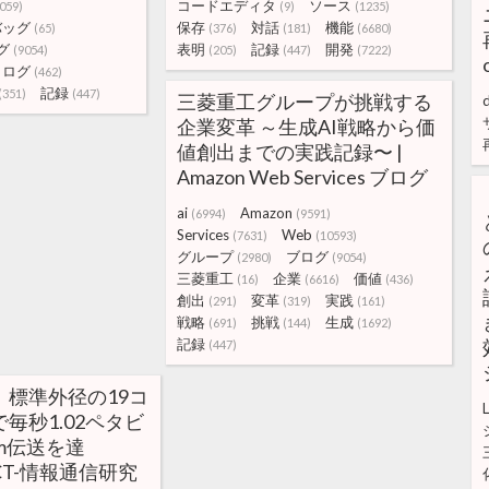
コードエディタ
ソース
059)
(9)
(1235)
バッグ
保存
対話
機能
(65)
(376)
(181)
(6680)
グ
表明
記録
開発
(9054)
(205)
(447)
(7222)
ログ
(462)
記録
(351)
(447)
三菱重工グループが挑戦する
企業変革 ～生成AI戦略から価
値創出までの実践記録〜 |
Amazon Web Services ブログ
ai
Amazon
(6994)
(9591)
Services
Web
(7631)
(10593)
グループ
ブログ
(2980)
(9054)
三菱重工
企業
価値
(16)
(6616)
(436)
創出
変革
実践
(291)
(319)
(161)
戦略
挑戦
生成
(691)
(144)
(1692)
記録
(447)
、標準外径の19コ
毎秒1.02ペタビ
km伝送を達
ICT-情報通信研究