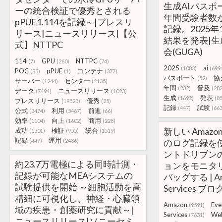
生成AIパスポ
ーの統合検証で優秀とされる
年間受験者数が
pPUE1.114を記録～|プレスリ
記録。2025
リース|ニュースリリース|【公
結果を発表|生
式】NTTPC
会(GUGA)
114
GPU
NTTPC
(7)
(260)
(74)
2025
ai
(1083)
(699
POC
pPUE
コンテナ
(83)
(1)
(377)
パスポート
協
(52)
サーバー
センター
(1244)
(2135)
年間
普及
(232)
(282
データ
ニュースリリース
(7494)
(1023)
生成
発表
(1692)
(8
プレスリリース
優秀
(19523)
(25)
記録
試験
(447)
(663
公式
利用
前進
(3474)
(5467)
(66)
効率
向上
商用
(1104)
(1602)
(228)
新しい Amazon 
成功
検証
統合
(1301)
(955)
(1519)
記録
運用
(447)
(2486)
のログ記録を
ントドリブン
約23.7万電極による同時計測・
ョンをモニタ
記録が可能なMEAシステムの
バッグする | Am
試験提供を開始 ～細胞活動を高
Services ブロ
精細に可視化し、神経・心臓領
Amazon
Eve
(9591)
域の疾患・創薬研究に貢献～|
Services
We
(7631)
ニュースリリース|ソニーセミ