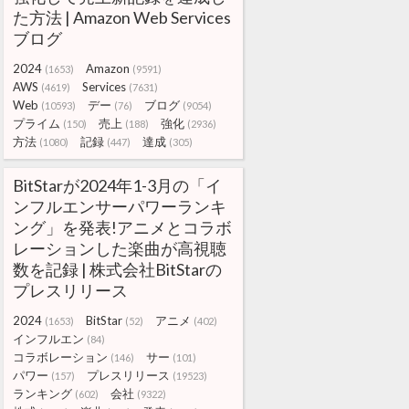
た方法 | Amazon Web Services
ブログ
2024
Amazon
(1653)
(9591)
AWS
Services
(4619)
(7631)
Web
デー
ブログ
(10593)
(76)
(9054)
プライム
売上
強化
(150)
(188)
(2936)
方法
記録
達成
(1080)
(447)
(305)
BitStarが2024年1-3月の「イ
ンフルエンサーパワーランキ
ング」を発表!アニメとコラボ
レーションした楽曲が高視聴
数を記録 | 株式会社BitStarの
プレスリリース
2024
BitStar
アニメ
(1653)
(52)
(402)
インフルエン
(84)
コラボレーション
サー
(146)
(101)
パワー
プレスリリース
(157)
(19523)
ランキング
会社
(602)
(9322)