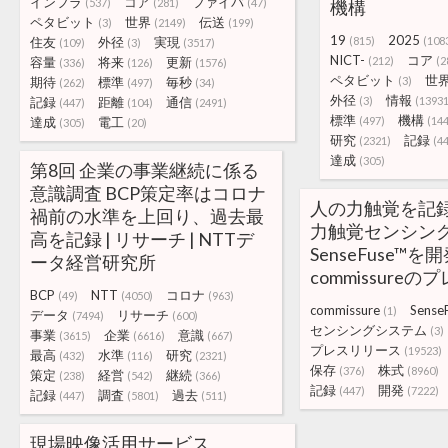
インフラ
コア
ファイバ
(537)
(281)
(47)
機構
ペタビット
世界
伝送
(3)
(2149)
(199)
19
2025
住友
外径
実現
(815)
(108
(109)
(3)
(3517)
NICT-
コア
容量
将来
更新
(212)
(2
(336)
(126)
(1576)
ペタビット
世
期待
標準
毎秒
(3)
(262)
(497)
(34)
外径
情報
記録
距離
通信
(3)
(13931
(447)
(104)
(2491)
標準
機構
達成
電工
(497)
(14
(305)
(20)
研究
記録
(2321)
(4
達成
(305)
第8回 企業の事業継続に係る
意識調査 BCP策定率はコロナ
人の力触覚を記
禍前の水準を上回り、過去最
力触覚センシン
高を記録 | リサーチ | NTTデ
SenseFuse™を
ータ経営研究所
commissure
BCP
NTT
コロナ
(49)
(4050)
(963)
commissure
Sense
(1)
データ
リサーチ
(7494)
(600)
センシングシステム
(3)
事業
企業
意識
(3615)
(6616)
(667)
プレスリリース
(19523)
最高
水準
研究
(432)
(116)
(2321)
保存
株式
(376)
(8960)
策定
経営
継続
(238)
(542)
(366)
記録
開発
(447)
(7222)
記録
調査
過去
(447)
(5801)
(511)
現場映像活用サービス