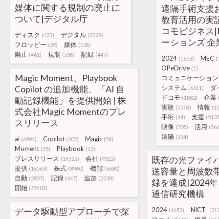
媒体に関する規制の廃止に
遠隔手術支援
ついて|デジタル庁
教育活用の実
コモビジネス|
ディスク
デジタル
(123)
(3329)
ーションズ 企
フロッピー
媒体
(29)
(106)
廃止
規制
記録
(461)
(536)
(447)
2024
MEC
(1653)
(
OPeDrive
(1)
Magic Moment、Playbook
コミュニケーション
Copilot の追加機能、「AI 自
システム
ダ
(6611)
ドコモ
企業
(1882)
動記録機能」を提供開始 | 株
実験
情報
(2208)
(1
式会社Magic Momentのプレ
手術
支援
(64)
(5137
スリリース
映像
活用
(705)
(56
遠隔
(354)
ai
Copilot
Magic
(6994)
(202)
(59)
Moment
Playbook
(25)
(12)
プレスリリース
会社
既存の光ファイ
(19523)
(9322)
提供
株式
機能
(16563)
(8960)
(6680)
送容量と周波数
自動
記録
追加
(2857)
(447)
(2238)
録を達成|2024年
開始
(22402)
通信研究機構
データ駆動型アプローチで探
2024
NICT-
(1653)
(21