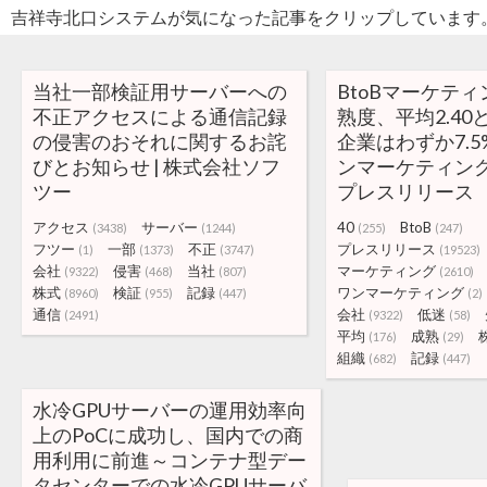
吉祥寺北口システムが気になった記事をクリップしています
当社一部検証用サーバーへの
BtoBマーケテ
不正アクセスによる通信記録
熟度、平均2.40
の侵害のおそれに関するお詫
企業はわずか7.5%
びとお知らせ | 株式会社ソフ
ンマーケティン
ツー
プレスリリース
アクセス
サーバー
40
BtoB
(3438)
(1244)
(255)
(247)
フツー
一部
不正
プレスリリース
(1)
(1373)
(3747)
(19523)
会社
侵害
当社
マーケティング
(9322)
(468)
(807)
(2610)
株式
検証
記録
ワンマーケティング
(8960)
(955)
(447)
(2)
通信
会社
低迷
(2491)
(9322)
(58)
平均
成熟
(176)
(29)
組織
記録
(682)
(447)
水冷GPUサーバーの運用効率向
上のPoCに成功し、国内での商
用利用に前進～コンテナ型デー
タセンターでの水冷GPUサーバ