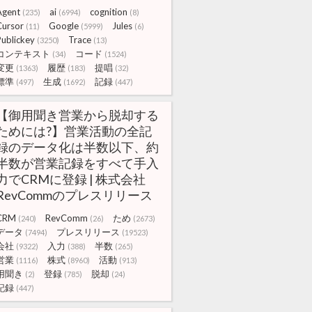
Agent
ai
cognition
(235)
(6994)
(8)
Cursor
Google
Jules
(11)
(5999)
(6)
Publickey
Trace
(3250)
(13)
コンテキスト
コード
(34)
(1524)
変更
履歴
提唱
(1363)
(183)
(32)
標準
生成
記録
(497)
(1692)
(447)
【御用聞き営業から脱却する
ためには?】営業活動の全記
録のデータ化は半数以下、約
半数が営業記録をすべて手入
力でCRMに登録 | 株式会社
RevCommのプレスリリース
CRM
RevComm
ため
(240)
(26)
(2673)
データ
プレスリリース
(7494)
(19523)
会社
入力
半数
(9322)
(388)
(265)
営業
株式
活動
(1116)
(8960)
(913)
用聞き
登録
脱却
(2)
(785)
(24)
記録
(447)