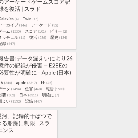
のアーケードゲームスコア記
録を復活 | スラド
Galaxies
Twin
(4)
(16)
アーカイブ
アーケード
(146)
(32)
ゲーム
スコア
ビリー
(1555)
(101)
(2)
ミッチェル
復活
歴史
(11)
(236)
(134)
記録
(447)
報告書:データ漏えいにより26
億件の記録が侵害 — E2EEの
必要性が明確に – Apple (日本)
26
apple
EE
(344)
(3317)
(45)
データ
侵害
報告
(7494)
(468)
(1500)
必要
日本
明確に
(502)
(6311)
(7)
漏えい
記録
(1132)
(447)
運河、記録的干ばつで
る船舶に制限 | スラ
エンス