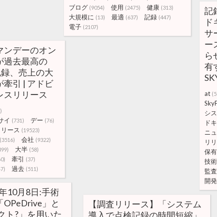
ブログ
使用
健康
(9054)
(2475)
(313)
記
大規模に
最適
記録
(13)
(637)
(447)
ド
電子
(2107)
サ
ー
マンデーのオン
ら
が過去最高の
有
記録、売上の大
S
牽引 | アドビ
レスリリース
at
(5
Sky
)
シス
サイ
デー
(731)
(76)
ドキ
リリース
(19523)
ニュ
会社
(3516)
(9322)
リリ
大半
399)
(58)
保有
牽引
60)
(37)
技術
過去
47)
(511)
監査
開発
4年10月8日:手術
PeDrive」と
【調査リリース】「システム
クト?」を用いた
導入で点検記録の時間短縮」