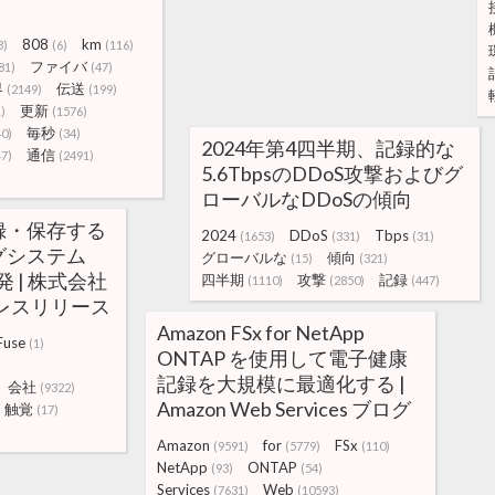
808
km
3)
(6)
(116)
ファイバ
81)
(47)
界
伝送
(2149)
(199)
更新
)
(1576)
毎秒
40)
(34)
2024年第4四半期、記録的な
通信
47)
(2491)
5.6TbpsのDDoS攻撃およびグ
ローバルなDDoSの傾向
録・保存する
2024
DDoS
Tbps
(1653)
(331)
(31)
グシステム
グローバルな
傾向
(15)
(321)
開発 | 株式会社
四半期
攻撃
記録
(1110)
(2850)
(447)
のプレスリリース
Amazon FSx for NetApp
Fuse
(1)
ONTAP を使用して電子健康
記録を大規模に最適化する |
会社
(9322)
Amazon Web Services ブログ
触覚
(17)
Amazon
for
FSx
(9591)
(5779)
(110)
NetApp
ONTAP
(93)
(54)
Services
Web
(7631)
(10593)