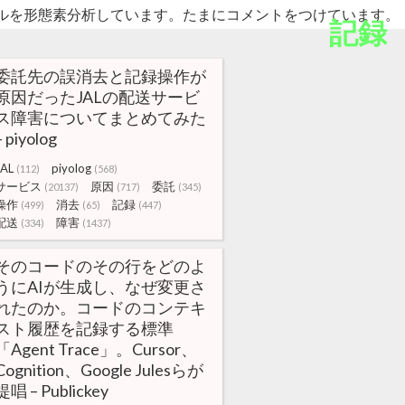
ルを形態素分析しています。たまにコメントをつけています。
記録
委託先の誤消去と記録操作が
原因だったJALの配送サービ
ス障害についてまとめてみた
– piyolog
JAL
piyolog
(112)
(568)
サービス
原因
委託
(20137)
(717)
(345)
操作
消去
記録
(499)
(65)
(447)
配送
障害
(334)
(1437)
そのコードのその行をどのよ
うにAIが生成し、なぜ変更さ
れたのか。コードのコンテキ
スト履歴を記録する標準
「Agent Trace」。Cursor、
Cognition、Google Julesらが
提唱 – Publickey