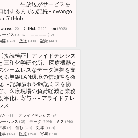
ニコニコ生放送がサービスを
再開するまでの記録 – dwango
on GitHub
dwango
GitHub
on
(20)
(1125)
(2008)
サービス
ニコニコ
(20137)
(12)
再開
放送
記録
(363)
(600)
(447)
【接続検証】アライドテレシス
と三和化学研究所、 医療機器と
のシームレスなデータ連携を支
える無線LAN環境の信頼性を確
認 ～記録漏れや転記ミスを防
ぎ、医療現場の負荷軽減と業務
効率化に寄与～ – アライドテレ
シス
LAN
アライドテレシス
(438)
(67)
シームレス
データ
ミス
(98)
(7494)
(240)
三和
信頼
効率
(5)
(238)
(1104)
化学
医療
寄与
(136)
(593)
(118)