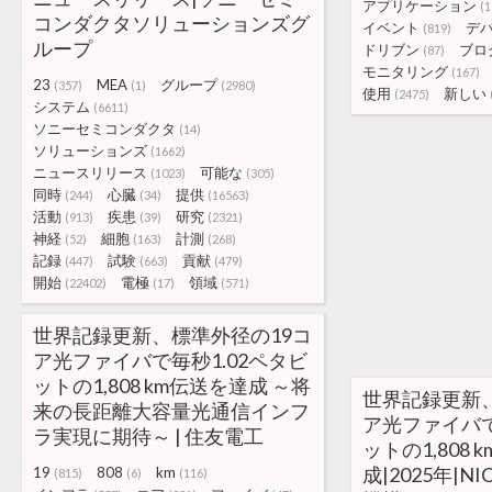
アプリケーション
(1
コンダクタソリューションズグ
イベント
デ
(819)
ループ
ドリブン
ブロ
(87)
モニタリング
(167)
23
MEA
グループ
(357)
(1)
(2980)
使用
新しい
(2475)
システム
(6611)
ソニーセミコンダクタ
(14)
ソリューションズ
(1662)
ニュースリリース
可能な
(1023)
(305)
同時
心臓
提供
(244)
(34)
(16563)
活動
疾患
研究
(913)
(39)
(2321)
神経
細胞
計測
(52)
(163)
(268)
記録
試験
貢献
(447)
(663)
(479)
開始
電極
領域
(22402)
(17)
(571)
世界記録更新、標準外径の19コ
ア光ファイバで毎秒1.02ペタビ
ットの1,808 km伝送を達成 ～将
世界記録更新
来の長距離大容量光通信インフ
ア光ファイバで
ラ実現に期待～ | 住友電工
ットの1,808 
成|2025年|N
19
808
km
(815)
(6)
(116)