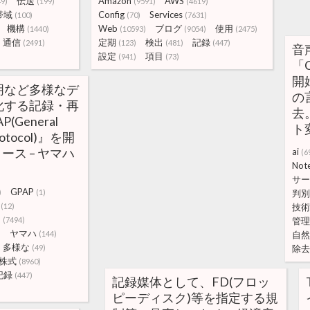
伝送
Amazon
AWS
49)
(199)
(9591)
(4619)
帯域
Config
Services
(100)
(70)
(7631)
機構
Web
ブログ
使用
(1440)
(10593)
(9054)
(2475)
通信
定期
検出
記録
(2491)
(123)
(481)
(447)
音
設定
項目
(941)
(73)
「C
開
明など多様なデ
の
化する記録・再
去
General
ト変
Protocol)』を開
ース – ヤマハ
ai
(6
Not
サー
GPAP
)
(1)
判別
(12)
技術
タ
(7494)
管理
ヤマハ
)
(144)
自然
多様な
(49)
除去
株式
(8960)
記録
(447)
記録媒体として、FD(フロッ
ピーディスク)等を指定する規