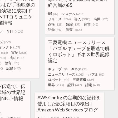
および手術映像の
経営層の85
証実験に成功|ド
85
システム
(39)
(6611)
NTTコミュニケ
リリース
導入
時間
(8746)
(3683)
(726)
業情報
点検
短縮
経営
(129)
(157)
(542)
記録
調査
(447)
(5801)
NTT
14)
(4050)
三菱電機 ニュースリリース
ズ
(772)
イレクト
「パズルキューブを最速で解
(157)
実証
(6616)
(2326)
くロボット」ギネス世界記録
成功
3931)
(1301)
認定
教育
)
(573)
記録
60)
(447)
キューブ
ギネス
(60)
(28)
ニュースリリース
パズル
(1023)
(82)
ロボット
三菱電機
(744)
(307)
世界
記録
認定
バ伝送で、伝
(2149)
(447)
(438)
帯域の世界記
AWS Config の定期的な記録を
|NICT-情報
使用した設定項目の検出 |
Amazon Web Services ブログ
2)