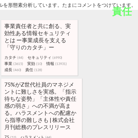
ルを形態素分析しています。たまにコメントをつけています。
責任
事業責任者と共に創る、実
効性ある情報セキュリティ
とは ー事業成長を支える
「守りのカタチ」ー
カタチ
セキュリティ
(44)
(6990)
事業
実効
情報
(3615)
(10)
(13931)
成長
責任
(460)
(128)
75%がZ世代社員のマネジメ
ントに難しさを実感。「指示
待ちな姿勢」「主体性や責任
感の弱さ」への不満が高ま
る。ハラスメントへの配慮か
ら指導の難しさも | 株式会社
月刊総務のプレスリリース
75
ハラスメント
(52)
(44)