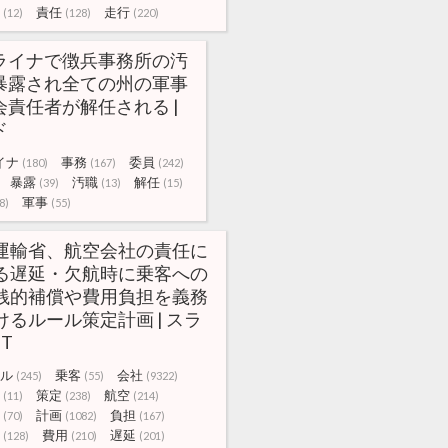
責任
走行
(12)
(128)
(220)
ライナで徴兵事務所の汚
暴露され全ての州の軍事
会責任者が解任される |
ド
イナ
事務
委員
(180)
(167)
(242)
暴露
汚職
解任
(39)
(13)
(15)
軍事
8)
(55)
運輸省、航空会社の責任に
る遅延・欠航時に乗客への
銭的補償や費用負担を義務
けるルール策定計画 | スラ
IT
ル
乗客
会社
(245)
(55)
(9322)
策定
航空
(11)
(238)
(214)
計画
負担
(70)
(1082)
(167)
費用
遅延
(128)
(210)
(201)