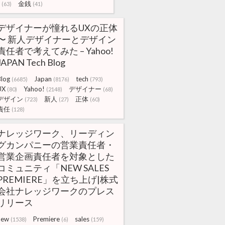
金銭
(63)
(41)
デザイナーが憧れるUXの正体
〜 新人デザイナーとデザイン
責任者で考えてみた – Yahoo!
JAPAN Tech Blog
Blog
Japan
tech
(6685)
(8176)
(793)
UX
Yahoo!
デザイナー
(80)
(2148)
(68)
デザイン
新人
正体
(723)
(27)
(60)
責任
(128)
ナレッジワーク、リーディン
グカンパニーの営業責任者・
営業企画責任者を対象とした
コミュニティ「NEW SALES
PREMIERE」を立ち上げ|株式
会社ナレッジワークのプレス
リリース
new
Premiere
sales
(1538)
(6)
(159)