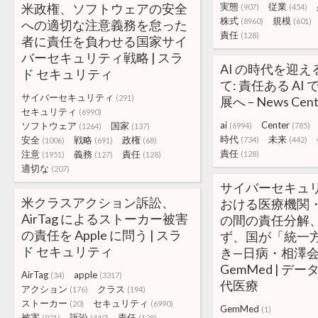
米政権、ソフトウェアの安全
実態
従業
(907)
(454)
株式
規模
(8960)
(601)
への適切な注意義務を怠った
責任
(128)
者に責任を負わせる国家サイ
バーセキュリティ戦略 | スラ
AI の時代を迎
ド セキュリティ
て: 責任ある AI
サイバーセキュリティ
(291)
展へ – News Cent
セキュリティ
(6990)
ai
Center
ソフトウェア
国家
(6994)
(785)
(1264)
(137)
時代
未来
安全
戦略
政権
(734)
(442)
(1006)
(691)
(68)
責任
注意
義務
責任
(128)
(1951)
(127)
(128)
適切な
(207)
サイバーセキュ
米クラスアクション訴訟、
おける医療機関
AirTag によるストーカー被害
の間の責任分解
の責任を Apple に問う | スラ
ず、国が「統一
ド セキュリティ
き—日病・相澤会長
GemMed | デ
AirTag
apple
(34)
(3317)
代医療
アクション
クラス
(176)
(194)
ストーカー
セキュリティ
(20)
(6990)
GemMed
(1)
被害
訴訟
責任
(921)
(440)
(128)