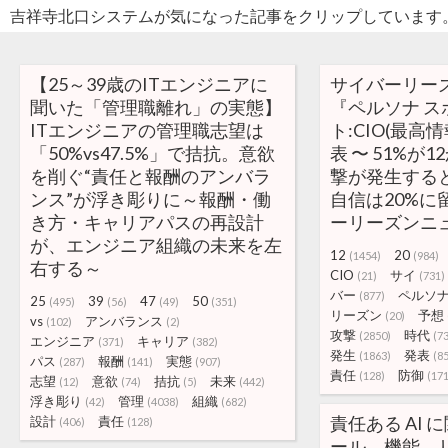
吉祥寺北口システムが気になった記事をクリップしています
【25～39歳のITエンジニアに
サイバーリーズ
聞いた「管理職離れ」の実態】
『ペルソナ ス
ITエンジニアの管理職志望は
ト:CIO(最高
「50%vs47.5%」で拮抗。意欲
表 〜 51%が
を削ぐ“責任と報酬のアンバラ
撃が発生する
ンス”が浮き彫りに～報酬・働
自信は20%に留
き方・キャリアパスの再設計
ーリーズンニ
が、エンジニア組織の未来を左
12
20
(1454)
(984)
右する～
CIO
サイ
(21)
(731)
バー
ペルソ
(877)
25
39
47
50
(495)
(56)
(49)
(351)
リーズン
予想
(20)
vs
アンバランス
(102)
(2)
攻撃
時代
(2850)
(7
エンジニア
キャリア
(371)
(382)
発生
発表
(1863)
(8
パス
報酬
実態
(287)
(141)
(907)
責任
防御
(128)
(171
志望
意欲
拮抗
未来
(12)
(74)
(5)
(442)
浮き彫り
管理
組織
(42)
(4038)
(682)
責任ある AI
設計
責任
(406)
(128)
ール、機能、