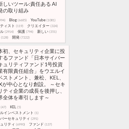
新しいツール:責任ある AI
発の取り組み
Blog
YouTube
994)
(6685)
(1081)
ティスト
クリエイター
(119)
(324)
ル
保護
新しい
(2914)
(794)
(351)
開発
(128)
(7222)
本初、セキュリティ企業に投
するファンド「日本サイバー
キュリティファンド1号投資
業有限責任組合」をウエルイ
ベストメント、兼松、KEL、
SXが中心となり創設。 ～セキ
リティ企業の成長を後押し、
界全体を牽引します～
KEL
(47)
(5)
ルインベストメント
(1)
バーセキュリティ
(291)
ュリティ
ファンド
(6990)
(137)