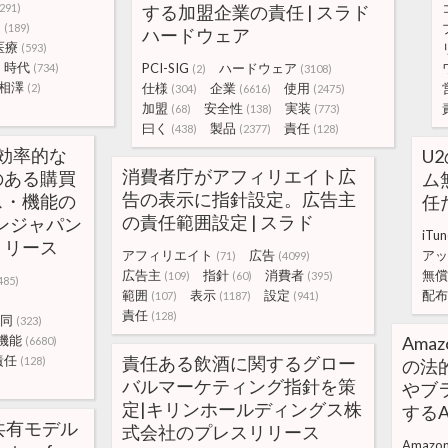
(291)
する加盟企業の責任 | スラド
ー
(189)
ハードウェア
医療
(593)
時代
PCI-SIG
ハードウェア
(734)
(2)
(3108)
相澤
仕様
企業
使用
(2)
(304)
(6616)
(2475)
加盟
安全性
実装
(68)
(138)
(773)
曰く
製品
責任
(438)
(2377)
(128)
、効率的な
U
消費者庁がアフィリエイト広
のある購買
ム
告の表示に指針設定。広告主
ス・機能の
任
の責任範囲設定 | スラド
ンジャパン
iTun
リリース
アフィリエイト
広告
アッ
(71)
(4099)
広告主
指針
消費者
無償
(109)
(60)
(395)
485)
範囲
表示
設定
配布
(107)
(1187)
(941)
責任
(128)
同
(323)
機能
Amaz
(6680)
責任
責任ある飲酒に関するグロー
(128)
の法
バルマーケティング指針を策
やブ
定|キリンホールディングス株
するA
共有モデル
式会社のプレスリリース
Amazo