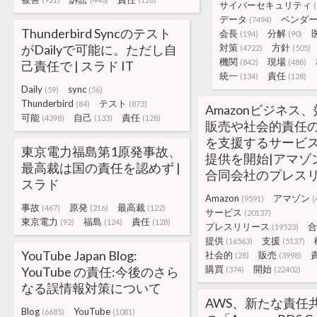
サイバーセキュリティ
データ
ベンダ
(7494)
Thunderbird Syncのテスト
会長
分解
(194)
(90)
がDailyで可能に。ただし自
対策
方針
(4722)
(505)
機関
現場
(842)
(488)
己責任で | スラド IT
統一
責任
(134)
(128)
Daily
sync
(59)
(56)
Thunderbird
テスト
(84)
(873)
Amazonビジネス
可能
自己
責任
(4398)
(133)
(128)
販売や社会的責任
を支援するサービ
東京電力福島第1原発事故、
提供を開始|アマゾ
最高裁は国の責任を認めず |
合同会社のプレス
スラド
Amazon
アマゾン
(9591)
(
事故
原発
最高裁
(467)
(216)
(122)
サービス
(20137)
東京電力
福島
責任
(92)
(124)
(128)
プレスリリース
合
(19523)
提供
支援
(16563)
(5137)
YouTube Japan Blog:
社会的
販売
(28)
(3998)
購買
開始
YouTube の責任:今後のさら
(374)
(22402)
なる誤情報対策について
AWS、新たな責任
Blog
YouTube
(6685)
(1081)