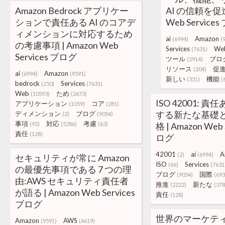
Amazon Bedrock アプリケー
AI の信頼を促進
ションで責任ある AI のコアデ
Web Service
ィメンションに対応するため
ai
Amazon
(6994)
(
の考慮事項 | Amazon Web
Services
We
(7631)
Services ブログ
ツール
ブロ
(2914)
リソース
促
(204)
ai
Amazon
(6994)
(9591)
新しい
機能
(351)
(
bedrock
Services
(250)
(7631)
Web
ため
(10593)
(2673)
ISO 42001: 責
アプリケーション
コア
(1059)
(281)
する新たな基礎
ディメンション
ブログ
(2)
(9054)
事項
対応
考慮
(92)
(5286)
(63)
格 | Amazon Web 
責任
(128)
ログ
42001
ai
A
(2)
(6994)
セキュリティが常に Amazon
ISO
Services
(66)
(7631
の最優先事項である 7 つの理
ブログ
国際
(9054)
(693
由:AWS セキュリティ責任者
推進
新たな
(2222)
(378
が語る | Amazon Web Services
責任
(128)
ブログ
世界のマーケテ
Amazon
AWS
(9591)
(4619)