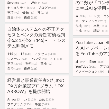
の半数が「コン
Services
Web
(7631)
(10593)
に生成AIを活用
セキュリティ
ブログ
(6990)
(9054)
事項
優先
常に
(92)
(87)
(1)
ai
BCG
コ
(6994)
(9)
理由
責任
(544)
(128)
マーケティング
(2610)
作成
半数
(1073)
(265)
自治体システムへの不正アク
生成
調査
(1692)
(5801)
セスとベンダの責任 前橋地判
令5.2.17(令2ワ145) – IT・シス
YouTube Japan 
テム判例メモ
る AI イノベー
る YouTube 
145
17
アクセス
(7)
(443)
(3438)
システム
ベンダ
メモ
(6611)
(45)
(94)
ai
Blog
(6994)
(6685)
不正
判例
前橋
(3747)
(17)
(12)
YouTube
アプ
(1081)
自治
責任
(116)
(128)
イノベーション
(360)
経営層と事業責任者のための
DX方針策定プログラム「DX
ARROW」を提供開始
Arrow
dx
ため
(5)
(1155)
(2673)
プログラム
事業
(1554)
(3615)