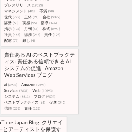
プレスリリース
(19523)
マネジメント
不満
(408)
(98)
世代
主体
会社
(729)
(21)
(9322)
姿勢
実感
指導
(53)
(95)
(166)
指示
月刊
株式
(124)
(41)
(8960)
社員
総務
責任
(468)
(246)
(128)
配慮
難し
(77)
(4)
責任ある AI のベストプラクテ
ィス: 責任ある信頼できる AI
システムの促進 | Amazon
Web Services ブログ
ai
Amazon
(6994)
(9591)
Services
Web
(7631)
(10593)
システム
ブログ
(6611)
(9054)
ベストプラクティス
促進
(63)
(545)
信頼
責任
(238)
(128)
uTube Japan Blog: クリエイ
ーとアーティストを保護す