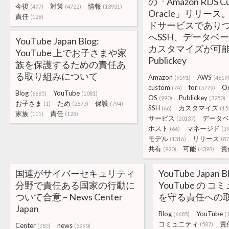
の「Amazon RDS Cu
今後
対策
情報
(477)
(4722)
(13931)
Oracle」リリー
責任
(128)
ドサービスであり
へSSH、データベー
YouTube Japan Blog:
カスタマイズが可能
YouTube 上でお子さまや家
Publickey
族を保護するための責任あ
る取り組みについて
Amazon
AWS
(9591)
(4619
custom
for
Or
(74)
(5779)
Blog
YouTube
(6685)
(1081)
OS
Publickey
(990)
(3250)
お子さま
ため
保護
(1)
(2673)
(794)
SSH
カスタマイズ
(66)
(15
家族
責任
(111)
(128)
サービス
データベ
(20137)
ホスト
マネージド
(66)
(3
モデル
リリース
(1316)
(87
共有
可能
責
(920)
(4398)
国連がサイバーセキュリティ
YouTube Japan B
分野で責任ある国家の行動に
YouTube の 
ついて合意 – News Center
を守る責任への
Japan
Blog
YouTube
(6685)
(
コミュニティ
責
(587)
Center
news
(785)
(5990)