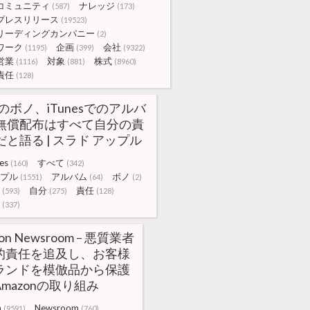
コミュニティ
ナレッジ
(587)
(173)
プレスリリース
(19523)
リーディングカンパニー
(2)
ワーク
企画
会社
(1195)
(399)
(9322)
営業
対象
株式
(1116)
(881)
(8960)
責任
(128)
2のボノ、iTunesでのアルバ
無償配布はすべて自分の責
だと語る | スラド アップル
es
すべて
(160)
(342)
プル
アルバム
ボノ
(1551)
(64)
(2)
自分
責任
(593)
(275)
(128)
(337)
on Newsroom – 悪質業者
的責任を追及し、お客様
ランドを模倣品から保護
mazonの取り組み
n
Newsroom
(9591)
(760)