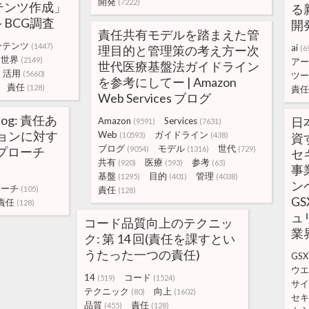
開発
(7222)
テンツ作成」
る
～BCG調査
開
責任共有モデルを踏まえた管
ンテンツ
(1447)
ai
理目的と管理策の考え方ー次
(6
世界
(2149)
アー
世代医療基盤法ガイドライン
活用
(5660)
ツー
を参考にしてー | Amazon
責任
(128)
責任
Web Services ブログ
Blog: 責任あ
日
Amazon
Services
(9591)
(7631)
ションに対す
Web
ガイドライン
(10593)
(438)
資
ブログ
モデル
世代
のアプローチ
(9054)
(1316)
(729)
セ
共有
医療
参考
(920)
(593)
(63)
事
基盤
目的
管理
(1295)
(401)
(4038)
ン
ローチ
(105)
責任
(128)
G
責任
(128)
ュ
コード品質向上のテクニッ
業
ク: 第 14 回(責任を課すとい
うたった一つの責任)
GSX
ウエ
14
コード
(519)
(1524)
サイ
テクニック
向上
(80)
(1602)
セキ
品質
責任
(455)
(128)