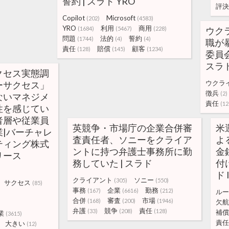
誓約 | スラド YRO
評決
Copilot
Microsoft
(202)
(4583)
YRO
利用
商用
(1684)
(5467)
(228)
ウク
問題
法的
誓約
(1744)
(4)
(4)
職が
責任
賠償
顧客
(128)
(145)
(1234)
委員
スラ
クセス実態調
ウクラ
ーサクセス」
徴兵
(2)
ないマネジメ
責任
(12
性を感じてい
者層や従業員
英競争・市場庁の企業合併審
米
|バーチャレ
査責任者、ソニーをクライア
よ
ティング株式
ントに持つ弁護士事務所に勤
金
リース
務していた | スラド
付
ド 
クライアント
ソニー
(305)
(550)
サクセス
(85)
事務
企業
勤務
(167)
(6616)
(212)
ルー
合併
審査
市場
(168)
(200)
(1946)
欠航
弁護
競争
責任
(33)
(208)
(128)
補償
業
(3615)
責任
大きい
(12)