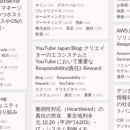
stom for
キリン
グローバル
お客様
(62)
(931)
ス。マネージ
プレスリリース
保護
(19523)
(79
つつホスト
ホールディングス
模倣
(996)
(55
スやOSの
マーケティング
指針
(2610)
(60)
 –
株式会社
策定
責任
(19472)
(238)
(128)
AWS
飲酒
(26)
ソリ
Amaz
)
YouTube Japan Blog: クリエイ
acle
(958)
Amazo
ターのエコシステムと
RDS
(312)
Service
YouTube において重要な
5)
ソリュ
ース
Responsibility(責任): Reward
(1390)
モデル
98)
適用
(34
Blog
Responsibility
(6685)
(5)
46)
Reward
YouTube
(10)
(1081)
任
(128)
エコ
クリエイター
(123)
(324)
デジ
システム
責任
重要
(6611)
(128)
(1210)
情報化
log:
の社会
コミュニティ
脆弱性対応（Heartbleed）の
トバ
取り組み
責任の所在 東京地判令
CSR
(24
元.12.20（平29ワ6203） –
1081)
デジタ
任
(128)
IT・システム判例メモ