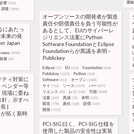
運輸
必要
(502)
調査
(5801)
オープンソースの開発者が製造
責任や賠償責任を負う可能性が
えるにあたっ
あるとして、EUのサイバーレ
 で未来の発
ジリエンス法案にPython
er Japan
Software FoundationとEclipse
Foundationらが異議を表明 –
news
(5990)
Publickey
発展
(81)
Eclipse
EU
Foundation
(59)
(183)
(424)
Publickey
Python
(3250)
(190)
リティ対策に
Software
オープン
(412)
(1684)
・ベンダー等
サイ
ソース
バー
(731)
(1235)
(877)
リエンス
レジ
可能
、現場に委ね
(40)
(168)
(4398)
法案
異議
表明
(203)
(23)
(205)
方針」示すべ
製造
責任
賠償
(778)
(128)
(145)
 |
開発
(7222)
ータが拓く新時
PCI-SIG 曰く、PCI-SIG 仕様を
使用した製品の安全性は実装