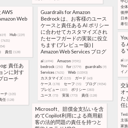
中心
全体
AWS
Guardrails for Amazon
後押
| Amazon Web
Bedrock は、お客様のユース
日本
牽引
ケースと責任ある AI ポリシー
に合わせてカスタマイズされ
Hub
619)
(229)
Yo
たセーフガードの実装に役立
(7631)
る
ちます (プレビュー版) |
054)
る 
Amazon Web Services ブログ
責任
)
(128)
ai
(6
ai
Amazon
(6994)
(9591)
Blog: 責任あ
You
bedrock
for
guardrails
(250)
(5779)
(9)
ションに対す
イノ
Services
Web
(7631)
(10593)
のアプローチ
カスタマイズ
ガード
(155)
(60)
ケース
セーフ
ブログ
(178)
(55)
(9054)
交
プレビュー
ポリシー
(337)
(283)
オ
ローチ
(105)
ユース
実装
責任
(73)
(773)
(128)
た
責任
(128)
任
Microsoft、賠償金支払いを含
Tesl
めてCopilot利用による商用顧
主張
客の法的問題の責任を持つと
家族