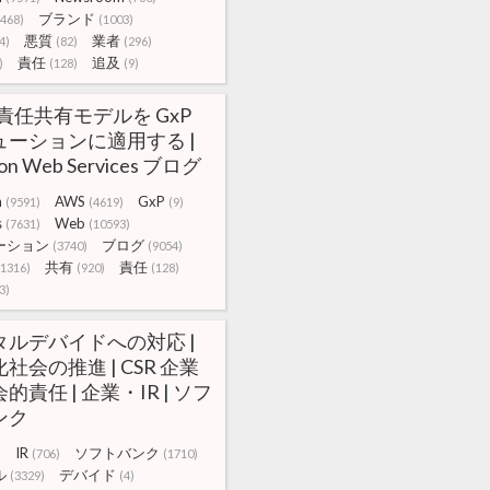
ブランド
(468)
(1003)
悪質
業者
4)
(82)
(296)
責任
追及
)
(128)
(9)
 責任共有モデルを GxP
ューションに適用する |
on Web Services ブログ
n
AWS
GxP
(9591)
(4619)
(9)
s
Web
(7631)
(10593)
ーション
ブログ
(3740)
(9054)
共有
責任
(1316)
(920)
(128)
3)
タルデバイドへの対応 |
社会の推進 | CSR 企業
的責任 | 企業・IR | ソフ
ンク
IR
ソフトバンク
)
(706)
(1710)
ル
デバイド
(3329)
(4)