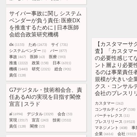
サイバー事故に関し システム
ベンダーが負う責任: 医療DX
を推進するために | 日本医師
会総合政策研究機構
【カスタマーサ
dx
ため
サイ
(1155)
(2673)
(731)
査】「カスタマ
システムベンダー
バー
(1)
(877)
事故
医師
医療
の必要性感じて
(467)
(63)
(593)
推進
政策
日本
(2222)
(158)
(6311)
ント層より必要
機構
研究
総合
(1440)
(2321)
(901)
るのは事業責任
責任
(128)
規模が大きい企業
クス・コンサル
G7デジタル・技術相会合、責
会社のプレスリ
任あるAIの実現を目指す閣僚
宣言 | スラド
カスタマー
(262)
コンサルティング
(538)
ai
デジタル
会合
(6994)
(3329)
(53)
バーチャレクス
(11)
実現
宣言
技術
(3517)
(243)
(3532)
プレスリリース
(19523)
責任
閣僚
(128)
(15)
マネジメント
事
(408)
企業
会社
(6616)
(9322)