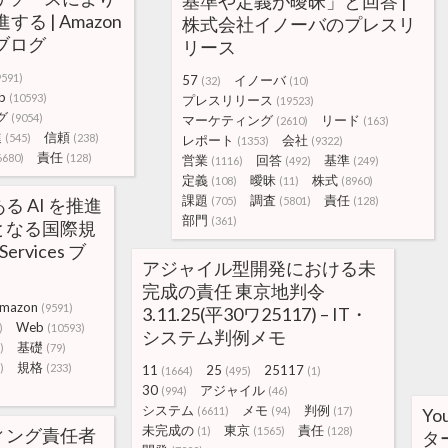
基準や定義が曖昧」と回答 |
する | Amazon
株式会社イノーバのプレスリ
s ブログ
リース
9591)
57
イノーバ
(32)
(10)
b
(10593)
プレスリリース
(19523)
グ
(9054)
マーケティング
リード
(2610)
(163)
進
信頼
(545)
(238)
レポート
会社
(1353)
(9322)
責任
6680)
(128)
営業
回答
基準
(1116)
(492)
(249)
定義
曖昧
株式
(108)
(11)
(8960)
課題
調査
責任
任ある AI を推進
(705)
(5801)
(128)
部門
(361)
となる国際規
Services ブ
アジャイル型開発における未
完成の責任 東京地判令
mazon
(9591)
3.11.25(平30ワ25117) – IT・
Web
)
(10593)
システム判例メモ
基礎
)
(79)
規格
)
(233)
11
25
25117
(1664)
(495)
(1)
30
アジャイル
(994)
(46)
システム
メモ
判例
(6611)
(94)
(17)
Yo
未完成の
東京
責任
ィング責任者
(1)
(1565)
(128)
タ