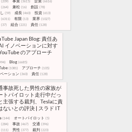
事業
企業
(209)
(3615)
(6616)
兼松
創設
(264)
(16)
(78)
し
成長
投資
(59)
(460)
(613)
有限
業界
(6311)
(13)
(1027)
組合
責任
(37)
(221)
(128)
uTube Japan Blog: 責任あ
 AI イノベーションに対す
YouTube のアプローチ
Blog
994)
(6685)
Tube
アプローチ
(1081)
(105)
ベーション
責任
(360)
(128)
通事故死した男性の家族が
ートパイロット走行中だっ
と主張する裁判、Teslaに責
はないとの評決 | スラド IT
a
オートパイロット
(144)
(5)
事故
交通
(284)
(467)
(396)
男性
裁判
(111)
(377)
(223)