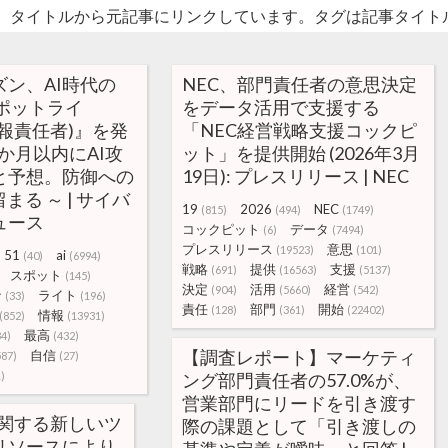
。タイトルから元記事にリンクしています。タグは記事タイト
ン、AI時代の
NEC、部門責任者の意思決定
ポットライ
をデータ活用で支援する
情報責任者)』を発
「NEC経営戦略支援コックピ
12か月以内にAI攻
ット」を提供開始 (2026年3月
と予想。防御への
19日): プレスリリース | NEC
まる ～ | サイバ
19
2026
NEC
(815)
(494)
(1749)
ュース
コックピット
データ
(6)
(7494)
プレスリリース
意思
(19523)
(101)
51
ai
(40)
(6994)
戦略
提供
支援
(691)
(16563)
(5137)
スポット
(145)
決定
活用
経営
(904)
(5660)
(542)
ナ
ライト
(33)
(196)
責任
部門
開始
(128)
(361)
(22402)
情報
(852)
(13931)
最高
34)
(432)
【調査レポート】マーケティ
自信
587)
(27)
)
ング部門責任者の57.0%が、
営業部門にリードを引き渡す
 に関する新しいツ
際の課題として「引き渡しの
リソースにより