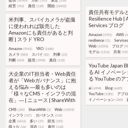
提供
方針
策定
(16563)
(505)
(238)
経営
責任
開始
(542)
(128)
(22402)
責任共有モデルと
Resilience Hub 
米判事、スパイカメラが盗撮
Services ブログ
に使われれば販売した
Amazonにも責任があると判
Amazon
AWS
(9591)
(4
断 | スラド YRO
resilience
Services
(21)
Web
ブログ
(10593)
(9
Amazon
YRO
(9591)
(1684)
モデル
共有
(1316)
(920
カメラ
スパイ
判事
(840)
(81)
(25)
判断
販売
責任
(429)
(3998)
(128)
YouTube Japan 
る AI イノベー
大企業のIT担当者・Web責任
る YouTube 
者が「Webガバナンス」に抱
える悩み ―最も多いのは
ai
Blog
(6994)
(6685)
「様々なCMS・インフラの混
YouTube
アプ
(1081)
在」― | ニュース | ShareWith
イノベーション
(360)
CMS
ShareWith
Web
(249)
(3)
(10593)
インフラ
ガバナンス
(537)
(103)
企業
多い
担当
(6616)
(37)
(181)
様々な
混在
責任
(26)
(11)
(128)