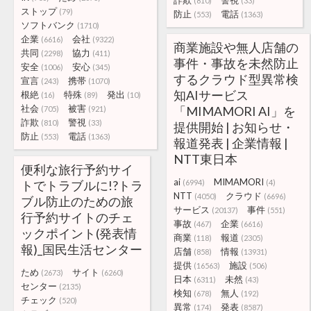
詐欺
警視
(810)
(33)
ストップ
(79)
防止
電話
(553)
(1363)
ソフトバンク
(1710)
企業
会社
(6616)
(9322)
商業施設や無人店舗の
共同
協力
(2298)
(411)
事件・事故を未然防止
安全
安心
(1006)
(345)
するクラウド型異常検
宣言
携帯
(243)
(1070)
知AIサービス
根絶
特殊
発出
(16)
(89)
(10)
社会
被害
「MIMAMORI AI」を
(705)
(921)
詐欺
警視
(810)
(33)
提供開始 | お知らせ・
防止
電話
(553)
(1363)
報道発表 | 企業情報 |
NTT東日本
便利な旅行予約サイ
ai
MIMAMORI
トでトラブルに!?トラ
(6994)
(4)
NTT
クラウド
(4050)
(6696)
ブル防止のための旅
サービス
事件
(20137)
(551)
行予約サイトのチェ
事故
企業
(467)
(6616)
ックポイント(発表情
商業
報道
(118)
(2305)
報)_国民生活センター
店舗
情報
(858)
(13931)
提供
施設
(16563)
(506)
ため
サイト
(2673)
(6260)
日本
未然
(6311)
(43)
センター
(2135)
検知
無人
(678)
(192)
チェック
(520)
異常
発表
(174)
(8587)