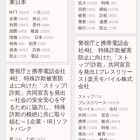
東日本
拡大
特殊
(1532)
(89)
目的
締結
(401)
(1274)
NTT
一元
(4050)
(202)
被害
詐欺
(921)
(810)
企業
休止
(6616)
(85)
警察
連携
(288)
(4105)
利用
受付
(5467)
(404)
銀行
防止
(629)
(553)
国際
報道
(693)
(2305)
情報
日本
(13931)
(6311)
警視庁と携帯電話会
特殊
犯罪
(89)
(324)
社4社、特殊詐欺被害
発表
詐欺
(8587)
(810)
防止
電話
防止に向けた「スト
(553)
(1363)
ップ!詐欺」共同宣言
警視庁と携帯電話会社
を発出 | プレスリリー
4社、特殊詐欺被害防
ス | 楽天モバイル株式
止に向けた「ストップ!
会社
詐欺」共同宣言を発出
ストップ
(79)
～社会の安全安心を守
プレスリリース
(19523)
るために協力し、特殊
モバイル
会社
(3516)
(9322)
詐欺の根絶に共に取り
共同
宣言
(2298)
(243)
組む～ | 企業・IR | ソフ
携帯
株式
(1070)
(8960)
トバンク
楽天
特殊
(1120)
(89)
発出
被害
(10)
(921)
IR
ため
(706)
(2673)