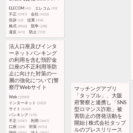
ELECOM
エレコム
(41)
(90)
不正
会社
(3747)
(9322)
告訴
従業
(23)
(454)
株式
競争
(8960)
(208)
違反
防止
(471)
(553)
法人口座及びインタ
ーネットバンキング
の利用を含む預貯金
口座の不正利用等防
止に向けた対策の一
層の強化について|警
察庁Webサイト
マッチングアプリ
「タップル」、大阪
Web
(10593)
府警察と連携し「SNS
インターネット
(2023)
型ロマンス詐欺」被
サイト
(6260)
バンキング
害防止の啓発活動を
(170)
不正
利用
(3747)
(5467)
開始 | 株式会社タップ
口座
対策
(224)
(4722)
ルのプレスリリース
強化
法人
(2936)
(2821)