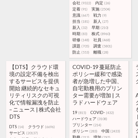
会社
内定
(9322)
(26)
定着
実施
(91)
(2504)
意識
戦力
(667)
(9)
担当
新人
(181)
(27)
新入
早期
(32)
(210)
時期
株式
(83)
(8960)
研修
社員
(148)
(468)
課題
調査
(705)
(5801)
防止
離職
(553)
(28)
【DTS】クラウド環
COVID-19 蔓延防止
境の設定不備を検出
ポリシー緩和で感染
するサービスを提供
者が急増した中国、
開始 継続的なセキュ
自宅勤務用のプリン
リティリスクの可視
ター需要が増加 | ス
化で情報漏洩を防止
ラド ハードウェア
– ニュース | 株式会社
19
COVID-
(815)
(432)
DTS
ハードウェア
(3108)
プリンター
(214)
DTS
クラウド
(14)
(6696)
ポリシー
中国
(283)
(2433)
サービス
(20137)
勤務
増加
(212)
(797)