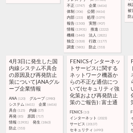
検
不正
企業
(3747)
(6616)
被
体制
公開
(306)
(4616)
防
内部
処理
(233)
(1079)
報告
実態
(1500)
(907)
情報
推進
(13931)
(2222)
機構
法人
(1440)
(2821)
独立
行政
(1018)
(1177)
調査
防止
(5801)
(553)
4月3日に発生した国
FENICSインターネッ
内線システム不具合
トサービスに関する
の原因及び再発防止
ネットワーク機器か
策について|ANAグル
らの不正な通信につ
ープ企業情報
いて(セキュリティ強
化策および再発防止
ANA
グループ
(120)
(2980)
策のご報告) : 富士通
システム
企業
(6611)
(6616)
具合
内線
(125)
(17)
FENICS
F
(10)
再発
原因
(85)
(717)
インターネット
(2023)
情報
発生
(13931)
(1863)
サービス
(20137)
防止
(553)
セキュリティ
(6990)