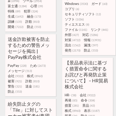
ai
ツール
(6994)
(2914)
Windows
ガード
(3530)
(60)
富士通
心理
(1284)
(39)
コプリ
(6)
特殊
犯罪
(89)
(324)
セキュリティソフト
(12)
生成
融合
(1692)
(173)
ソフト
(1036)
訓練
詐欺
(135)
(810)
ティエスエス
(8)
開発
防止
(7222)
(553)
ファイル
リンク
(1141)
(441)
外部
対応
(427)
(5286)
送金詐欺被害を防止
対策
情報
(4722)
(13931)
するための警告メッ
流出
漏洩
(1562)
(597)
セージを掲出 |
発売
防止
(2170)
(553)
PayPay株式会社
【景品表示法に基づ
PayPay
ため
(228)
(2673)
く措置命令に関する
メッセージ
(513)
お詫びと再発防止策
会社
株式
(9322)
(8960)
について】 – HR貿易
被害
詐欺
(921)
(810)
株式会社
警告
送金
(321)
(181)
防止
(553)
HR-
会社
(58)
(9322)
再発
命令
(85)
(304)
紛失防止タグの
措置
景品
(281)
(43)
「Tile」に対してスト
株式
表示
(8960)
(1187)
ーカー被害者が集団
貿易
防止
(74)
(553)