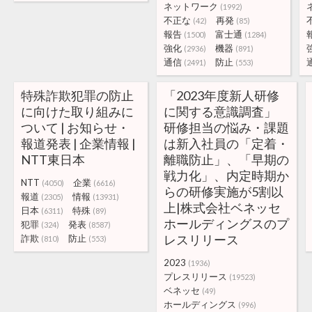
ネットワーク
(1992)
不正な
再発
(42)
(85)
報告
富士通
(1500)
(1284)
強化
機器
(2936)
(891)
通信
防止
(2491)
(553)
特殊詐欺犯罪の防止
「2023年度新人研修
に向けた取り組みに
に関する意識調査」
ついて | お知らせ・
研修担当の悩み・課題
報道発表 | 企業情報 |
は新入社員の「定着・
NTT東日本
離職防止」、「早期の
戦力化」、内定時期か
NTT
企業
(4050)
(6616)
らの研修実施が5割以
報道
情報
(2305)
(13931)
上|株式会社ベネッセ
日本
特殊
(6311)
(89)
ホールディングスのプ
犯罪
発表
(324)
(8587)
レスリリース
詐欺
防止
(810)
(553)
2023
(1936)
プレスリリース
(19523)
ベネッセ
(49)
ホールディングス
(996)