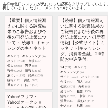
吉祥寺北口システムが気になった記事をクリップしています
析しています。たまにコメントをつけています。
【重要】個人情報漏
【続報】個人情報漏え
えいに関する調査結
いに関する調査結果の
果のご報告および今
ご報告および今後の再
後の再発防止策につ
発防止策について|新着
いて ～ 続報4 – キャッ
情報|【公式サイト】キ
シングのキャネット
ャネット|キャッシン
グ、消費者金融、24時
キャ
キャッシング
(10)
(24)
間お申込受付!
ネット
今後
(2341)
(477)
個人
再発
(2806)
(85)
24
キャ
(521)
(10)
報告
情報
(1500)
(13931)
キャッシング
(24)
漏えい
結果
(1132)
(2058)
サイト
ネット
(6260)
(2341)
続報
調査
(142)
(5801)
今後
個人
(477)
(2806)
重要
防止
(1210)
(553)
公式
再発
(3474)
(85)
受付
報告
(404)
(1500)
Yahoo!フリマ・
情報
新着
(13931)
(256)
消費
漏えい
Yahoo!オークショ
(514)
(1132)
申込
結果
(114)
(2058)
ン、不正な買い占め