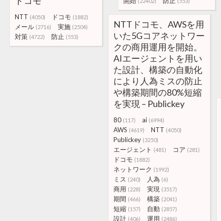
ドコモ
開始
防止
(22402)
(553)
NTT
ドコモ
(4050)
(1882)
NTTドコモ、AWSを用
メール
実施
(2716)
(2504)
いた5Gコアネットワー
対策
防止
(4722)
(553)
クの商用運用を開始。
AIエージェントを用い
た設計、構築の自動化
により人為ミスの防止
や構築期間の80%短縮
を実現 – Publickey
80
ai
(117)
(6994)
AWS
NTT
(4619)
(4050)
Publickey
(3250)
エージェント
コア
(481)
(281)
ドコモ
(1882)
ネットワーク
(1992)
ミス
人為
(240)
(6)
商用
実現
(228)
(3517)
期間
構築
(466)
(2041)
短縮
自動
(157)
(2857)
設計
運用
(406)
(2486)