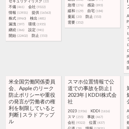
セキュリティリスク
(22)
急増
感染
(276)
(893)
不備
会社
(461)
(9322)
緩和
自宅
(129)
(184)
情報
提供
(13931)
(16563)
蔓延
防止
(20)
(553)
株式
検出
(8960)
(481)
P
需要
(352)
漏洩
環境
(597)
(1935)
継続
設定
(366)
(941)
開始
防止
(22402)
(553)
米全国労働関係委員
スマホ位置情報で公
会、Apple のリーク
道での事故を防止 |
防止ポリシーや重役
2023年 | KDDI株式会
の発言が労働者の権
社
利を制限していると
2023
KDDI
A
(1936)
(1616)
判断 | スラド アップ
スマ
事故
(255)
(467)
ル
会社
位置
(9322)
(437)
公道
情報
(78)
(13931)