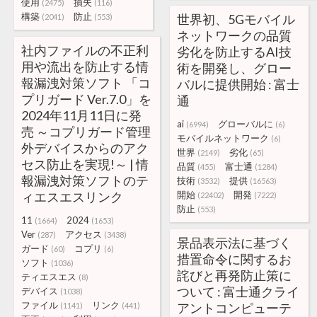
使用
損失
(2475)
(116)
構築
防止
世界初、5Gモバイル
(2041)
(553)
ネットワークの品質
社内ファイルの不正利
劣化を防止するAI技
用や流出を防止する情
術を開発し、グロー
報漏洩対策ソフト 「コ
バルに提供開始 : 富士
プリガード Ver.7.0」を
通
2024年11月11日に発
ai
グローバルに
(6994)
(6)
売 ～コプリガード管理
モバイルネットワーク
(6)
外デバイスからのアク
世界
劣化
(2149)
(65)
セス防止を実現!～ | 情
品質
富士通
(455)
(1284)
報漏洩対策ソフトのテ
技術
提供
(3532)
(16563)
ィエスエスリンク
開始
開発
(22402)
(7222)
防止
(553)
11
2024
(1664)
(1653)
Ver
アクセス
(287)
(3438)
景品表示法に基づく
ガード
コプリ
(60)
(6)
措置命令に関するお
ソフト
(1036)
詫びと再発防止策に
ティエスエス
(8)
ついて : 富士通クライ
デバイス
(1038)
ファイル
リンク
アントコンピューテ
(1141)
(441)