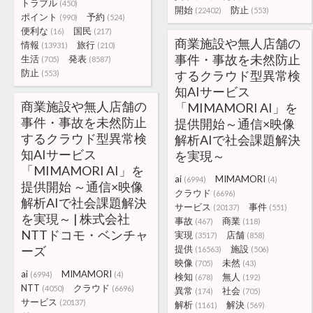
トラブル
(450)
開始
防止
(22402)
(553)
ポイント
予約
(990)
(524)
便利な
国民
(16)
(217)
商業施設や無人店舗の
情報
旅行
(13931)
(210)
事件・事故を未然防止
生活
発表
(705)
(8587)
防止
するクラウド型異常検
(553)
知AIサービス
商業施設や無人店舗の
「MIMAMORI AI」を
事件・事故を未然防止
提供開始～通信×映像
するクラウド型異常検
解析AIで社会課題解決
知AIサービス
を実現～
「MIMAMORI AI」を
ai
MIMAMORI
(6994)
(4)
提供開始 ～通信×映像
クラウド
(6696)
解析AIで社会課題解決
サービス
事件
(20137)
(551)
を実現～ | 株式会社
事故
商業
(467)
(118)
NTTドコモ・ベンチャ
実現
店舗
(3517)
(858)
ーズ
提供
施設
(16563)
(506)
映像
未然
(705)
(43)
ai
MIMAMORI
(6994)
(4)
検知
無人
(678)
(192)
NTT
クラウド
(4050)
(6696)
異常
社会
(174)
(705)
サービス
(20137)
解析
解決
(1161)
(569)