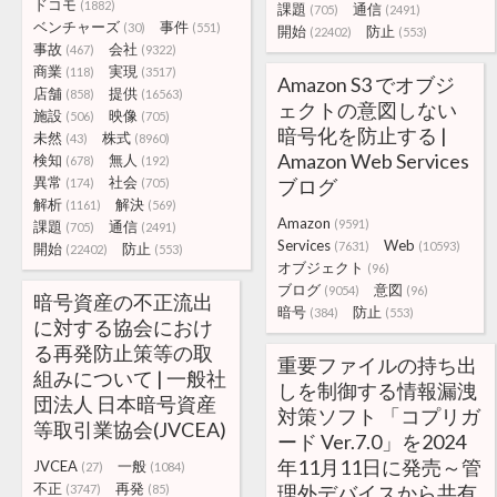
ドコモ
(1882)
課題
通信
(705)
(2491)
ベンチャーズ
事件
(30)
(551)
開始
防止
(22402)
(553)
事故
会社
(467)
(9322)
商業
実現
(118)
(3517)
Amazon S3 でオブジ
店舗
提供
(858)
(16563)
ェクトの意図しない
施設
映像
(506)
(705)
暗号化を防止する |
未然
株式
(43)
(8960)
Amazon Web Services
検知
無人
(678)
(192)
異常
社会
ブログ
(174)
(705)
解析
解決
(1161)
(569)
Amazon
(9591)
課題
通信
(705)
(2491)
Services
Web
(7631)
(10593)
開始
防止
(22402)
(553)
オブジェクト
(96)
ブログ
意図
(9054)
(96)
暗号資産の不正流出
暗号
防止
(384)
(553)
に対する協会におけ
る再発防止策等の取
重要ファイルの持ち出
組みについて | 一般社
しを制御する情報漏洩
団法人 日本暗号資産
対策ソフト 「コプリガ
等取引業協会(JVCEA)
ード Ver.7.0」を2024
年11月11日に発売～管
JVCEA
一般
(27)
(1084)
不正
再発
理外デバイスから共有
(3747)
(85)