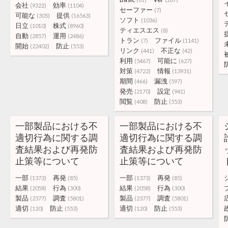
会社
効率
(9322)
(1104)
セーファー
(7)
可能な
提供
(305)
(16563)
ソフト
(1036)
日立
株式
(1010)
(8960)
ティエスエス
(8)
自動
運用
(2857)
(2486)
トラン
ファイル
(7)
(1141)
開始
防止
(22402)
(553)
リンク
不正な
(441)
(42)
利用
可能に
(5467)
(627)
対策
情報
(4722)
(13931)
期間
漏洩
(466)
(597)
発売
設定
(2170)
(941)
閲覧
防止
(408)
(553)
一部製品における不
一部製品における不
適切行為に関する調
適切行為に関する調
査結果および再発防
査結果および再発防
止策等について
止策等について
一部
再発
一部
再発
(1373)
(85)
(1373)
(85)
結果
行為
結果
行為
(2058)
(300)
(2058)
(300)
製品
調査
製品
調査
(2377)
(5801)
(2377)
(5801)
適切
防止
適切
防止
(120)
(553)
(120)
(553)