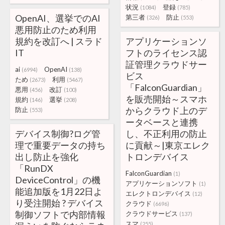
状況
登録
(1084)
(785)
OpenAI、選挙でのAI
第三者
防止
(326)
(553)
悪用防止のため利用
規約を改訂へ | スラド
アプリケーションソ
IT
フトのライセンス認
証管理クラウドサー
ai
OpenAI
(6994)
(138)
ビス
ため
利用
(2673)
(5467)
「FalconGuardian」
悪用
改訂
(456)
(100)
を販売開始～スマホ
規約
選挙
(146)
(208)
からクラウド上のデ
防止
(553)
ータベースと連携
デバイス制御?ログ管
し、不正利用の防止
理で重要データの持ち
に貢献～|東京エレク
出し防止を強化
トロンデバイス
「RunDX
FalconGuardian
(1)
DeviceControl」の機
アプリケーションソフト
(1)
能追加版を1月22日よ
エレクトロンデバイス
(12)
り受注開始 ? デバイス
クラウド
(6696)
制御ソフトで内部情報
クラウドサービス
(137)
スマ
(255)