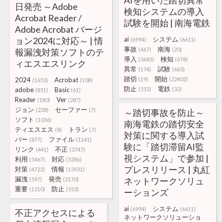
AIを用いた踏切異常
日発売 ～Adobe
検知システムの導入
Acrobat Reader /
試験を開始 | 南海電鉄
Adobe Acrobat バージ
ョン2024に対応～ | 情
ai
システム
(6994)
(6611)
事故
南海
(467)
(20)
報漏洩対策ソフトのテ
導入
検知
(3683)
(678)
ィエスエスリンク
異常
試験
(174)
(663)
踏切
開始
2024
Acrobat
(19)
(22402)
(1653)
(108)
防止
電鉄
adobe
Basic
(553)
(32)
(851)
(61)
Reader
Ver
(180)
(287)
ジョン
セーファー
(228)
(7)
～踏切事故を防止～
ソフト
(1036)
南海電鉄の踏切安全
ティエスエス
トラン
(8)
(7)
対策に関する導入試
バー
ファイル
(877)
(1141)
験に「踏切滞留AI監
リンク
不正
(441)
(3747)
視システム」で参加 |
利用
対応
(5467)
(5286)
プレスリリース | 丸紅
対策
情報
(4722)
(13931)
漏洩
発売
ネットワークソリュ
(597)
(2170)
重要
防止
(1210)
(553)
ーションズ
ai
システム
(6994)
(6611)
不正アクセスによる
ネットワークソリューショ