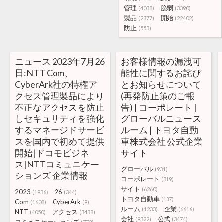
管理
脆弱
(4038)
(3390)
製品
開始
(2377)
(22402)
防止
(553)
ニュース 2023年7月26
お客様情報の漏洩可
日:NTT Com、
能性に関するお詫び
CyberArk社の特権ア
とお知らせについて
クセス管理製品により
(再発防止策のご報
不正なアクセスを防止
告) | コーポレート |
しセキュリティを強化
グローバルニュース
するマネージドサービ
ルーム | トヨタ自動
スを国内で初めて提供
車株式会社 公式企業
開始|ドコモビジネ
サイト
ス|NTTコミュニケー
グローバル
(931)
ションズ 企業情報
コーポレート
(319)
サイト
(6260)
2023
26
(1936)
(344)
トヨタ自動車
(137)
Com
CyberArk
(1608)
(9)
ルーム
企業
(1233)
(6616)
NTT
アクセス
(4050)
(3438)
会社
公式
(9322)
(3474)
コミュニケーションズ
(772)