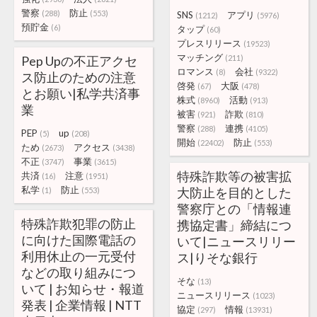
警察
防止
(288)
(553)
SNS
アプリ
(1212)
(5976)
預貯金
(6)
タップ
(60)
プレスリリース
(19523)
マッチング
Pep Upの不正アクセ
(211)
ロマンス
会社
(8)
(9322)
ス防止のための注意
啓発
大阪
(67)
(478)
とお願い|私学共済事
株式
活動
(8960)
(913)
業
被害
詐欺
(921)
(810)
警察
連携
(288)
(4105)
PEP
up
(5)
(208)
開始
防止
(22402)
(553)
ため
アクセス
(2673)
(3438)
不正
事業
(3747)
(3615)
特殊詐欺等の被害拡
共済
注意
(16)
(1951)
私学
防止
大防止を目的とした
(1)
(553)
警察庁との「情報連
特殊詐欺犯罪の防止
携協定書」締結につ
に向けた国際電話の
いて|ニュースリリー
利用休止の一元受付
ス|りそな銀行
などの取り組みにつ
そな
(13)
いて | お知らせ・報道
ニュースリリース
(1023)
発表 | 企業情報 | NTT
協定
情報
(297)
(13931)