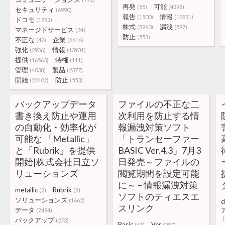
再発
可能
(85)
(4398)
セキュリティ
(6990)
報告
情報
(1500)
(13931)
ドコモ
(1882)
株式
漏洩
(8960)
(597)
マネージドサービス
(34)
防止
(553)
不正な
企業
(42)
(6616)
強化
情報
(2936)
(13931)
提供
特権
(16563)
(111)
管理
製品
(4038)
(2377)
開始
防止
(22402)
(553)
バックアップデータ
ファイルの不正な二
書き換え防止や運用
次利用を防止する情
の自動化・効率化が
報漏洩対策ソフト
可能な 「Metallic」
「トランセーファー
と「Rubrik」を提供
BASIC Ver.4.3」7月3
開始|株式会社日立ソ
日発売～ファイルの
リューションズ
閲覧期間を設定可能
に～ – 情報漏洩対策
metallic
Rubrik
(2)
(8)
ソフトのティエスエ
ソリューションズ
(1662)
d
スリンク
データ
(7494)
(
バックアップ
(273)
Basic
Ver
(61)
(287)