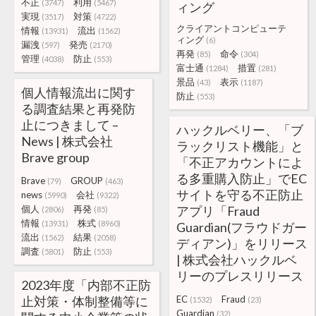
不正
利用
(3747)
(5467)
ィング
実現
対策
(3517)
(4722)
クライアントコンピューテ
情報
流出
(13931)
(1562)
ィング
(6)
漏洩
発売
(597)
(2170)
再発
命令
(85)
(304)
管理
防止
(4038)
(553)
富士通
措置
(1284)
(281)
景品
表示
(43)
(1187)
個人情報流出に関す
防止
(553)
る調査結果と再発防
止につきまして –
ハックルベリー、「ブ
News | 株式会社
ラックリスト機能」と
Brave group
「不正アカウントによ
る多重購入防止」でEC
Brave
GROUP
(79)
(463)
サイトを守る不正防止
news
会社
(5990)
(9322)
個人
再発
アプリ「Fraud
(2806)
(85)
情報
株式
(13931)
(8960)
Guardian(フラウドガー
流出
結果
(1562)
(2058)
ディアン)」をリリース
調査
防止
(5801)
(553)
| 株式会社ハックルベ
リーのプレスリリース
2023年度「内部不正防
止対策・体制整備等に
EC
Fraud
(1532)
(23)
Guardian
(32)