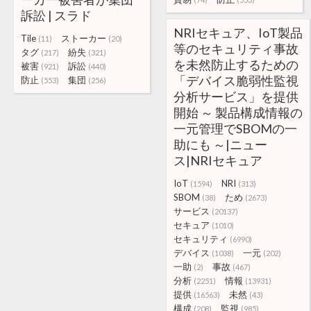
訴訟 | スラド
NRIセキュア、IoT製品
Tile
ストーカー
(11)
(20)
等のセキュリティ事故
タグ
紛失
(217)
(321)
を未然防止するための
被害
訴訟
(921)
(440)
「デバイス脆弱性監視
防止
集団
(553)
(256)
分析サービス」を提供
開始 ～ 製品構成情報の
一元管理でSBOMの一
助にも ～|ニュー
ス|NRIセキュア
IoT
NRI
(1594)
(313)
SBOM
ため
(38)
(2673)
サービス
(20137)
セキュア
(1010)
セキュリティ
(6990)
デバイス
一元
(1038)
(202)
一助
事故
(2)
(467)
分析
情報
(2251)
(13931)
提供
未然
(16563)
(43)
構成
監視
(208)
(985)