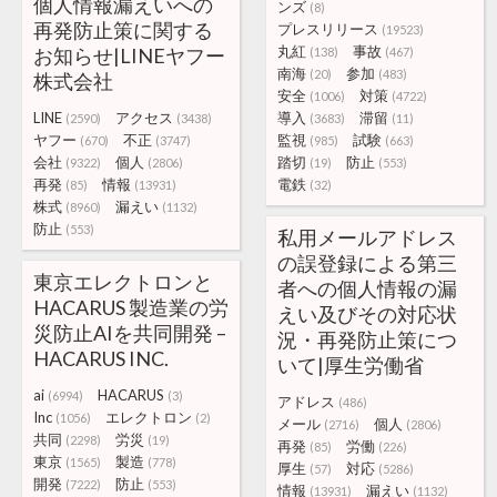
個人情報漏えいへの
ンズ
(8)
再発防止策に関する
プレスリリース
(19523)
丸紅
事故
お知らせ|LINEヤフー
(138)
(467)
南海
参加
(20)
(483)
株式会社
安全
対策
(1006)
(4722)
LINE
アクセス
導入
滞留
(2590)
(3438)
(3683)
(11)
ヤフー
不正
監視
試験
(670)
(3747)
(985)
(663)
会社
個人
踏切
防止
(9322)
(2806)
(19)
(553)
再発
情報
電鉄
(85)
(13931)
(32)
株式
漏えい
(8960)
(1132)
防止
(553)
私用メールアドレス
の誤登録による第三
東京エレクトロンと
者への個人情報の漏
HACARUS 製造業の労
えい及びその対応状
災防止AIを共同開発 –
況・再発防止策につ
HACARUS INC.
いて|厚生労働省
ai
HACARUS
(6994)
(3)
アドレス
(486)
Inc
エレクトロン
(1056)
(2)
メール
個人
(2716)
(2806)
共同
労災
(2298)
(19)
再発
労働
(85)
(226)
東京
製造
(1565)
(778)
厚生
対応
(57)
(5286)
開発
防止
(7222)
(553)
情報
漏えい
(13931)
(1132)