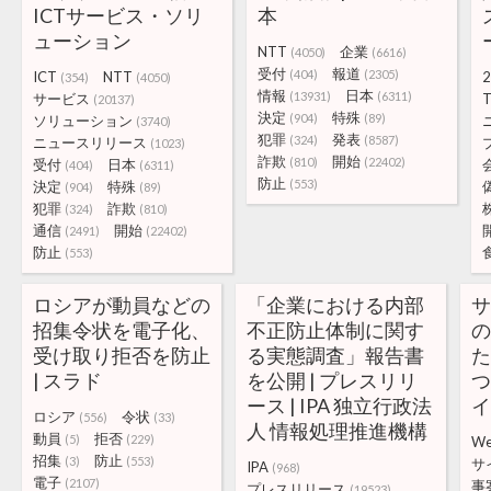
ICTサービス・ソリ
本
ューション
NTT
企業
(4050)
(6616)
受付
報道
(404)
(2305)
ICT
NTT
2
(354)
(4050)
情報
日本
(13931)
(6311)
サービス
T
(20137)
決定
特殊
(904)
(89)
ソリューション
(3740)
犯罪
発表
(324)
(8587)
ニュースリリース
(1023)
詐欺
開始
(810)
(22402)
受付
日本
(404)
(6311)
防止
(553)
決定
特殊
(904)
(89)
犯罪
詐欺
(324)
(810)
通信
開始
(2491)
(22402)
防止
(553)
ロシアが動員などの
「企業における内部
招集令状を電子化、
不正防止体制に関す
受け取り拒否を防止
る実態調査」報告書
| スラド
を公開 | プレスリリ
つ
ース | IPA 独立行政法
ロシア
令状
(556)
(33)
人 情報処理推進機構
動員
拒否
(5)
(229)
W
招集
防止
(3)
(553)
サ
IPA
(968)
電子
(2107)
事
プレスリリース
(19523)