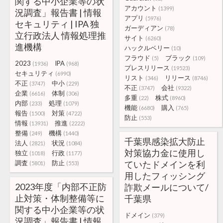
関する中小企業等の状
アカウント
(1399)
況調査」報告書 | 情報
アプリ
(5976)
セキュリティ | IPA 独
ガーディアン
(78)
立行政法人 情報処理推
サイト
(6260)
進機構
ハックルベリー
(10)
フラウド
ブラック
(5)
(109)
2023
IPA
(1936)
(968)
プレスリリース
(19523)
セキュリティ
(6990)
リスト
リリース
(346)
(8746)
不正
中小
(3747)
(229)
不正
会社
(3747)
(9322)
企業
体制
(6616)
(306)
多重
株式
(22)
(8960)
内部
処理
(233)
(1079)
機能
購入
(6680)
(765)
報告
対策
(1500)
(4722)
防止
(553)
情報
推進
(13931)
(2222)
整備
機構
(249)
(1440)
千葉県感染拡大防止
法人
状況
(2821)
(1084)
対策協力金に使用し
独立
行政
(1018)
(1177)
調査
防止
ていたドメインを利
(5801)
(553)
用したフィッシング
2023年度「内部不正防
詐欺メールについて/
止対策・体制整備等に
千葉県
関する中小企業等の状
ドメイン
(379)
況調査」報告書 | 情報