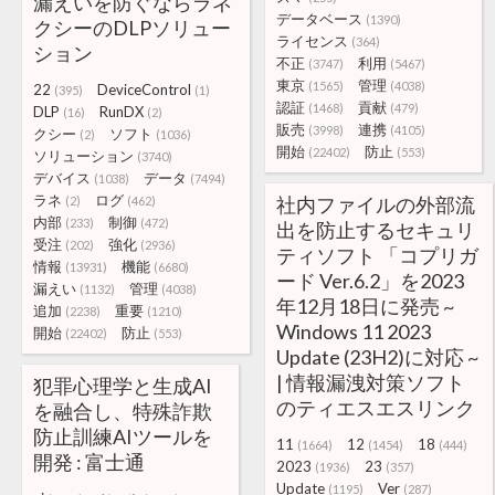
漏えいを防ぐならラネ
データベース
(1390)
クシーのDLPソリュー
ライセンス
(364)
ション
不正
利用
(3747)
(5467)
東京
管理
(1565)
(4038)
22
DeviceControl
(395)
(1)
認証
貢献
(1468)
(479)
DLP
RunDX
(16)
(2)
販売
連携
(3998)
(4105)
クシー
ソフト
(2)
(1036)
開始
防止
(22402)
(553)
ソリューション
(3740)
デバイス
データ
(1038)
(7494)
ラネ
ログ
社内ファイルの外部流
(2)
(462)
内部
制御
(233)
(472)
出を防止するセキュリ
受注
強化
(202)
(2936)
ティソフト 「コプリガ
情報
機能
(13931)
(6680)
ード Ver.6.2」を2023
漏えい
管理
(1132)
(4038)
年12月18日に発売 ~
追加
重要
(2238)
(1210)
Windows 11 2023
開始
防止
(22402)
(553)
Update (23H2)に対応 ~
| 情報漏洩対策ソフト
犯罪心理学と生成AI
のティエスエスリンク
を融合し、特殊詐欺
防止訓練AIツールを
11
12
18
(1664)
(1454)
(444)
開発 : 富士通
2023
23
(1936)
(357)
Update
Ver
(1195)
(287)