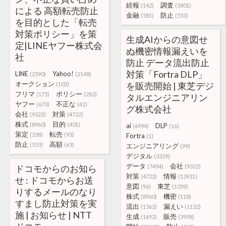
続報
調査
(142)
(5801)
による 高額転売防止
金融
防止
(581)
(553)
を目的とした「転売
対策ポリシー」を策
生成AIからの意図せ
定|LINEヤフー株式会
ぬ機密情報漏えいを
社
防止 データ流出防止
対策「Fortra DLP」
LINE
Yahoo!
(2590)
(2148)
オークション
を販売開始 | 東芝デジ
(102)
フリマ
ポリシー
(175)
(283)
タルエンジニアリン
ヤフー
不正な
(670)
(42)
グ株式会社
会社
対策
(9322)
(4722)
株式
目的
(8960)
(401)
ai
DLP
(6994)
(16)
策定
転売
(238)
(93)
Fortra
(1)
防止
高額
(553)
(63)
エンジニアリング
(99)
デジタル
(3329)
データ
会社
ドコモからのお知ら
(7494)
(9322)
対策
情報
(4722)
(13931)
せ : ドコモからお送
意図
東芝
(96)
(1039)
りするメールのなり
株式
機密
(8960)
(118)
すまし防止対策を実
流出
漏えい
(1562)
(1132)
施 | お知らせ | NTT
生成
販売
(1692)
(3998)