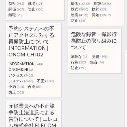
監視
職場
提供
攻撃
(985)
(121)
(16563)
(2850)
関係
防止
株式
標的
(687)
(553)
(8960)
(532)
離職
連携
開始
(28)
(4105)
(22402)
防止
(553)
予約システムへの不
危険な録音・撮影行
正アクセスに対する
為防止の取り組みに
再発防止について |
ついて
INFORMATION |
ONOMICHI U2
危険な
撮影
(13)
(398)
行為
録音
(300)
(76)
INFORMATION
(243)
防止
(553)
ONOMICHI
(3)
アクセス
(3438)
システム
不正
(6611)
(3747)
予約
再発
(524)
(85)
防止
(553)
元従業員への不正競
争防止法違反による
告訴について | エレコ
ム株式会社 ELECOM