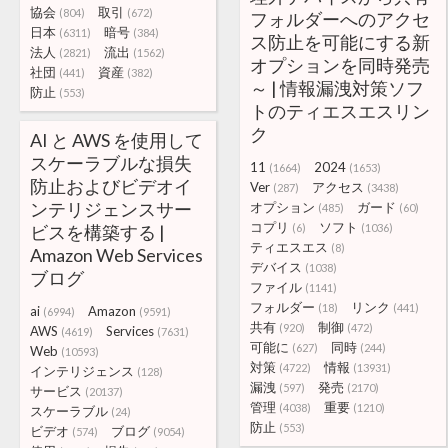
協会
取引
(804)
(672)
フォルダーへのアクセ
日本
暗号
(6311)
(384)
ス防止を可能にする新
法人
流出
(2821)
(1562)
オプションを同時発売
社団
資産
(441)
(382)
～ | 情報漏洩対策ソフ
防止
(553)
トのティエスエスリン
ク
AI と AWS を使用して
スケーラブルな損失
11
2024
(1664)
(1653)
防止およびビデオイ
Ver
アクセス
(287)
(3438)
ンテリジェンスサー
オプション
ガード
(485)
(60)
コプリ
ソフト
ビスを構築する |
(6)
(1036)
ティエスエス
(8)
Amazon Web Services
デバイス
(1038)
ブログ
ファイル
(1141)
フォルダー
リンク
(18)
(441)
ai
Amazon
(6994)
(9591)
共有
制御
(920)
(472)
AWS
Services
(4619)
(7631)
可能に
同時
(627)
(244)
Web
(10593)
対策
情報
(4722)
(13931)
インテリジェンス
(128)
漏洩
発売
(597)
(2170)
サービス
(20137)
管理
重要
(4038)
(1210)
スケーラブル
(24)
防止
(553)
ビデオ
ブログ
(574)
(9054)