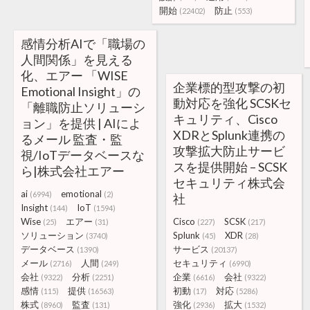
開始
防止
(22402)
(553)
感情分析AIで「職場の
人間関係」を見える
化、エアー 「WISE
企業標的型攻撃の初
Emotional Insight」の
動対応を強化 SCSKセ
「離職防止ソリューシ
キュリティ、Cisco
ョン」を提供 | AIによ
XDRとSplunk連携の
るメール 監査・監
攻撃拡大防止サービ
視/IoTデータベースな
スを提供開始 – SCSK
ら|株式会社エアー
セキュリティ株式会
ai
emotional
(6994)
(2)
社
Insight
IoT
(144)
(1594)
Wise
エアー
Cisco
SCSK
(25)
(31)
(227)
(217)
ソリューション
Splunk
XDR
(3740)
(45)
(28)
データベース
サービス
(1390)
(20137)
メール
人間
セキュリティ
(2716)
(249)
(6990)
会社
分析
企業
会社
(9322)
(2251)
(6616)
(9322)
感情
提供
初動
対応
(115)
(16563)
(17)
(5286)
株式
監査
強化
拡大
(8960)
(131)
(2936)
(1532)