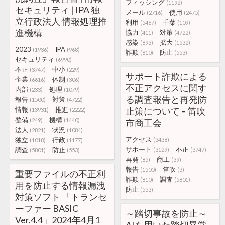
フィッシング
(1192)
セキュリティ | IPA 独
メール
使用
(2716)
(2475)
立行政法人 情報処理推
利用
千葉
(5467)
(109)
進機構
協力
対策
(411)
(4722)
感染
拡大
(893)
(1532)
2023
IPA
(1936)
(968)
詐欺
防止
(810)
(553)
セキュリティ
(6990)
不正
中小
(3747)
(229)
サポート詐欺による
企業
体制
(6616)
(306)
不正アクセスに関す
内部
処理
(233)
(1079)
る調査報告と再発防
報告
対策
(1500)
(4722)
情報
推進
止策について – 笛吹
(13931)
(2222)
整備
機構
(249)
(1440)
市商工会
法人
状況
(2821)
(1084)
アクセス
独立
行政
(3438)
(1018)
(1177)
サポート
不正
調査
防止
(3129)
(3747)
(5801)
(553)
再発
商工
(85)
(39)
報告
笛吹
(1500)
(3)
重要ファイルの不正利
詐欺
調査
(810)
(5801)
用を防止する情報漏洩
防止
(553)
対策ソフト 「トランセ
ーファー BASIC
～踏切事故を防止～
Ver.4.4」2024年4月1