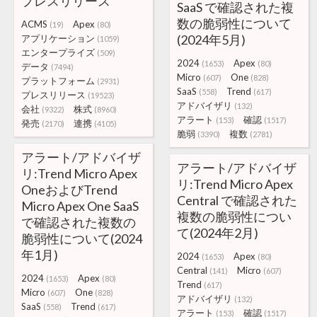
プレスリリース
SaaS で確認された複
数の脆弱性について
ACMS
Apex
(19)
(80)
(2024年5月)
アプリケーション
(1059)
エンタープライズ
(509)
2024
Apex
(1653)
(80)
データ
(7494)
Micro
One
(607)
(828)
プラットフォーム
(2931)
SaaS
Trend
(558)
(617)
プレスリリース
(19523)
アドバイザリ
(132)
会社
株式
(9322)
(8960)
アラート
確認
(153)
(1517)
発売
連携
(2170)
(4105)
脆弱
複数
(3390)
(2781)
アラート/アドバイザ
アラート/アドバイザ
リ:Trend Micro Apex
リ:Trend Micro Apex
OneおよびTrend
Central で確認された
Micro Apex One SaaS
複数の脆弱性につい
で確認された複数の
て(2024年2月)
脆弱性について(2024
年1月)
2024
Apex
(1653)
(80)
Central
Micro
(141)
(607)
2024
Apex
(1653)
(80)
Trend
(617)
Micro
One
(607)
(828)
アドバイザリ
(132)
SaaS
Trend
(558)
(617)
アラート
確認
(153)
(1517)