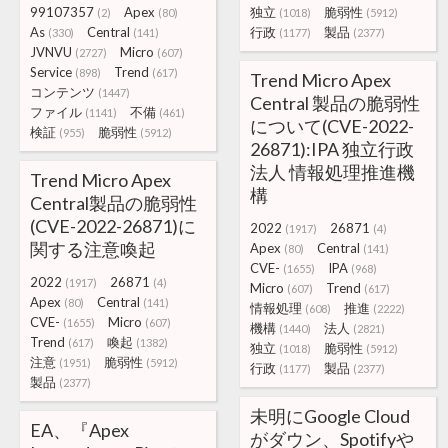
99107357
Apex
独立
脆弱性
(2)
(80)
(1018)
(5912)
As
Central
行政
製品
(330)
(141)
(1177)
(2377)
JVNVU
Micro
(2727)
(607)
Service
Trend
(898)
(617)
Trend Micro Apex
コンテンツ
(1447)
Central 製品の脆弱性
ファイル
不備
(1141)
(461)
について(CVE-2022-
検証
脆弱性
(955)
(5912)
26871):IPA 独立行政
法人 情報処理推進機
Trend Micro Apex
構
Central製品の脆弱性
(CVE-2022-26871)に
2022
26871
(1917)
(4)
関する注意喚起
Apex
Central
(80)
(141)
CVE-
IPA
(1655)
(968)
2022
26871
(1917)
(4)
Micro
Trend
(607)
(617)
Apex
Central
(80)
(141)
情報処理
推進
(608)
(2222)
CVE-
Micro
(1655)
(607)
機構
法人
(1440)
(2821)
Trend
喚起
(617)
(1382)
独立
脆弱性
(1018)
(5912)
注意
脆弱性
(1951)
(5912)
行政
製品
(1177)
(2377)
製品
(2377)
未明にGoogle Cloud
EA、『Apex
がダウン、Spotifyや