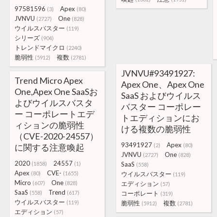
97581596
Apex
(3)
(80)
JVNVU
One
(2727)
(828)
ウイルスバスター
(119)
シリーズ
(904)
トレンドマイクロ
(2240)
脆弱性
複数
(5912)
(2781)
JVNVU#93491927:
Trend Micro Apex
Apex One、Apex One
One,Apex One SaaSお
SaaS およびウイルス
よびウイルスバスタ
バスター コーポレー
ー コーポレートエデ
トエディションにお
ィションの脆弱性
ける複数の脆弱性
（CVE-2020-24557）
93491927
Apex
に関する注意喚起
(2)
(80)
JVNVU
One
(2727)
(828)
2020
24557
(1858)
(1)
SaaS
(558)
Apex
CVE-
(80)
(1655)
ウイルスバスター
(119)
Micro
One
(607)
(828)
エディション
(57)
SaaS
Trend
(558)
(617)
コーポレート
(319)
ウイルスバスター
(119)
脆弱性
複数
(5912)
(2781)
エディション
(57)