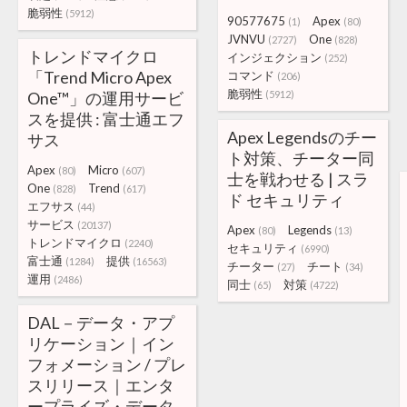
脆弱性
(5912)
90577675
Apex
(1)
(80)
JVNVU
One
(2727)
(828)
トレンドマイクロ
インジェクション
(252)
「Trend Micro Apex
コマンド
(206)
脆弱性
One™」の運用サービ
(5912)
スを提供 : 富士通エフ
Apex Legendsのチー
サス
ト対策、チーター同
Apex
Micro
(80)
(607)
士を戦わせる | スラ
One
Trend
(828)
(617)
ド セキュリティ
エフサス
(44)
サービス
(20137)
Apex
Legends
(80)
(13)
トレンドマイクロ
(2240)
セキュリティ
(6990)
富士通
提供
(1284)
(16563)
チーター
チート
(27)
(34)
運用
(2486)
同士
対策
(65)
(4722)
DAL－データ・アプ
リケーション｜イン
フォメーション / プレ
スリリース｜エンタ
ープライズ・データ