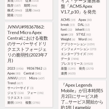
イズ・データ連携基
実現
従来
(3517)
(153)
既存
期間
盤「ACMS Apex
(187)
(466)
株式
活用
(8960)
(5660)
V1.7_p10」を発売
開発
(7222)
ACMS
Apex
(19)
(80)
break
DAL
(15)
(12)
JVNVU#98367862:
font
inherit
(22)
(15)
Trend Micro Apex
span
STYLE
(20)
(82)
Centralにおける複数
Weight
Word
(6)
(84)
のサーバーサイドリ
アプリケーション
(1059)
クエストフォージェ
インフォメーション
(273)
エンタープライズ
リの脆弱性(2023年7
(509)
データ
(7494)
月)
プレスリリース
(19523)
2023
98367862
基盤
発売
(1936)
(2)
(1295)
(2170)
Apex
Central
連携
(80)
(141)
(4105)
JVNVU
Micro
(2727)
(607)
Trend
(617)
『Apex Legends
サーバーサイド
(3)
Mobile』が日本時間5
ジェリ
フォー
(126)
(196)
月2日にサービス終
リクエスト
(222)
了…サービス開始から
脆弱
複数
(3390)
(2781)
約1年 | gamebiz