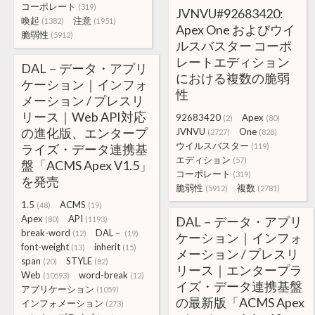
コーポレート
(319)
JVNVU#92683420:
喚起
注意
(1382)
(1951)
Apex One およびウイ
脆弱性
(5912)
ルスバスター コーポ
レートエディション
DAL－データ・アプリ
における複数の脆弱
ケーション｜インフォ
性
メーション / プレスリ
リース｜Web API対応
92683420
Apex
(2)
(80)
の進化版、エンタープ
JVNVU
One
(2727)
(828)
ウイルスバスター
ライズ・データ連携基
(119)
エディション
(57)
盤「ACMS Apex V1.5」
コーポレート
(319)
を発売
脆弱性
複数
(5912)
(2781)
1.5
ACMS
(48)
(19)
Apex
API
DAL－データ・アプリ
(80)
(1193)
break-word
DAL－
(12)
(19)
ケーション｜インフォ
font-weight
inherit
(13)
(15)
メーション / プレスリ
span
STYLE
(20)
(82)
リース｜エンタープラ
Web
word-break
(10593)
(12)
イズ・データ連携基盤
アプリケーション
(1059)
の最新版「ACMS Apex
インフォメーション
(273)