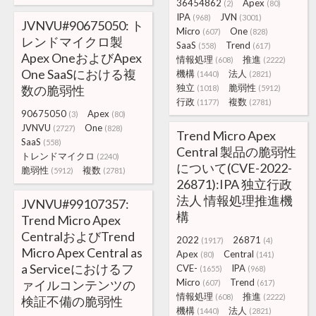
36454862
Apex
(2)
(80)
IPA
JVN
(968)
(3001)
JVNVU#90675050: ト
Micro
One
(607)
(828)
レンドマイクロ製
SaaS
Trend
(558)
(617)
Apex OneおよびApex
情報処理
推進
(608)
(2222)
One SaaSにおける複
機構
法人
(1440)
(2821)
独立
脆弱性
数の脆弱性
(1018)
(5912)
行政
複数
(1177)
(2781)
90675050
Apex
(3)
(80)
JVNVU
One
(2727)
(828)
Trend Micro Apex
SaaS
(558)
Central 製品の脆弱性
トレンドマイクロ
(2240)
について(CVE-2022-
脆弱性
複数
(5912)
(2781)
26871):IPA 独立行政
法人 情報処理推進機
JVNVU#99107357:
構
Trend Micro Apex
CentralおよびTrend
2022
26871
(1917)
(4)
Micro Apex Central as
Apex
Central
(80)
(141)
a Serviceにおけるフ
CVE-
IPA
(1655)
(968)
Micro
Trend
ァイルコンテンツの
(607)
(617)
情報処理
推進
(608)
(2222)
検証不備の脆弱性
機構
法人
(1440)
(2821)