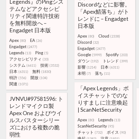
Legends』のPingシス
Discordなどに影響。
テムなどアクセシビ
「Apex鯖落ち」がト
リティ関連特許技術
レンドに – Engadget
を無料開放へ –
日本版
Engadget 日本版
Apex
Cloud
(80)
(2338)
Apex
EA
(80)
(26)
Discord
(32)
Engadget
(2477)
Engadget
(2477)
Legends
Ping
(13)
(5)
Google
Spotify
(5999)
(203)
アクセシビリティ
(33)
ダウン
トレンド
(192)
(399)
システム
技術
(6611)
(3532)
影響
日本
(1214)
(6311)
日本
無料
(6311)
(1830)
未明
落ち
(7)
(11)
特許
開放
(556)
(104)
関連
(1071)
「Apex Legends」ボ
イスチャットでのな
JVNVU#97581596: ト
りすましに注意喚起
レンドマイクロ製
| ScanNetSecurity
Apex One およびウイ
ルスバスターシリー
Apex
Legends
(80)
(13)
ScanNetSecurity
ズにおける複数の脆
(95)
チャット
ボイス
(732)
(90)
弱性
喚起
注意
(1382)
(1951)