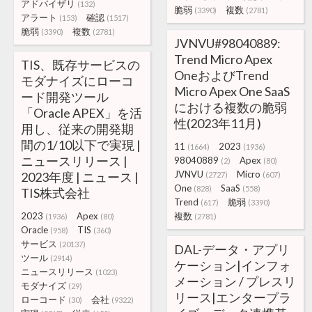
アドバイザリ
(132)
脆弱
複数
(3390)
(2781)
アラート
確認
(153)
(1517)
脆弱
複数
(3390)
(2781)
JVNVU#98040889:
Trend Micro Apex
TIS、既存サービスの
OneおよびTrend
モダナイズにローコ
Micro Apex One SaaS
ード開発ツール
における複数の脆弱
「Oracle APEX」を活
性(2023年11月)
用し、従来の開発期
間の1/10以下で実現 |
11
2023
(1664)
(1936)
ニュースリリース |
98040889
Apex
(2)
(80)
JVNVU
Micro
2023年度 | ニュース |
(2727)
(607)
One
SaaS
(828)
(558)
TIS株式会社
Trend
脆弱
(617)
(3390)
2023
Apex
複数
(1936)
(80)
(2781)
Oracle
TIS
(958)
(360)
サービス
(20137)
DAL-データ・アプリ
ツール
(2914)
ケーション|インフォ
ニュースリリース
(1023)
メーション / プレスリ
モダナイズ
(29)
リース|エンタープラ
ローコード
会社
(30)
(9322)