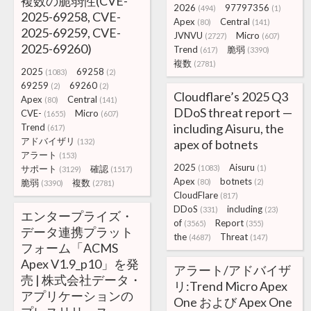
複数の脆弱性(CVE-
2026
97797356
(494)
(1)
2025-69258, CVE-
Apex
Central
(80)
(141)
2025-69259, CVE-
JVNVU
Micro
(2727)
(607)
2025-69260)
Trend
脆弱
(617)
(3390)
複数
(2781)
2025
69258
(1083)
(2)
69259
69260
(2)
(2)
Cloudflare’s 2025 Q3
Apex
Central
(80)
(141)
DDoS threat report —
CVE-
Micro
(1655)
(607)
including Aisuru, the
Trend
(617)
アドバイザリ
(132)
apex of botnets
アラート
(153)
2025
Aisuru
サポート
確認
(1083)
(1)
(3129)
(1517)
Apex
botnets
脆弱
複数
(80)
(2)
(3390)
(2781)
CloudFlare
(817)
DDoS
including
(331)
(23)
エンタープライズ・
of
Report
(3565)
(355)
データ連携プラット
the
Threat
(4687)
(147)
フォーム「ACMS
Apex V1.9_p10」を発
アラート/アドバイザ
売 | 株式会社データ・
リ:Trend Micro Apex
アプリケーションの
One および Apex One