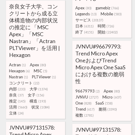
奈良女子大学、コン
Apex
gamebiz
(80)
(766)
クリートから成る立
Legends
Mobile
(13)
(583)
体構造物の内部状況
サービス
(20137)
日本
時間
の推定に 「MSC
(6311)
(726)
終了
開始
(4151)
(22402)
Apex」「MSC
Nastran」「Actran
JVNVU#96679793:
PLTViewer」を活用 |
Trend Micro Apex
Hexagon
OneおよびTrend
Actran
Apex
(1)
(80)
Micro Apex One SaaS
Hexagon
MSC
(6)
(5)
における複数の脆弱
Nastran
PLTViewer
(1)
(1)
性
コンクリート
(22)
内部
大学
(233)
(1374)
96679793
Apex
(2)
(80)
奈良
女子
(37)
(156)
JVNVU
Micro
(2727)
(607)
推定
構造
(145)
(193)
One
SaaS
(828)
(558)
活用
状況
(5660)
(1084)
Trend
脆弱
(617)
(3390)
立体
(24)
複数
(2781)
JVNVU#97131578:
JVNVU#97131578:
Trend Micro Apex