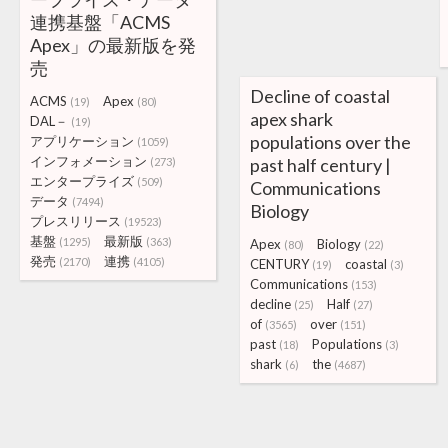
連携基盤「ACMS
Apex」の最新版を発
売
Decline of coastal
ACMS
Apex
(19)
(80)
apex shark
DAL－
(19)
populations over the
アプリケーション
(1059)
インフォメーション
past half century |
(273)
エンタープライズ
(509)
Communications
データ
(7494)
Biology
プレスリリース
(19523)
基盤
最新版
(1295)
(363)
Apex
Biology
(80)
(22)
発売
連携
(2170)
(4105)
CENTURY
coastal
(19)
(3)
Communications
(153)
decline
Half
(25)
(27)
of
over
(3565)
(151)
past
Populations
(18)
(3)
shark
the
(6)
(4687)