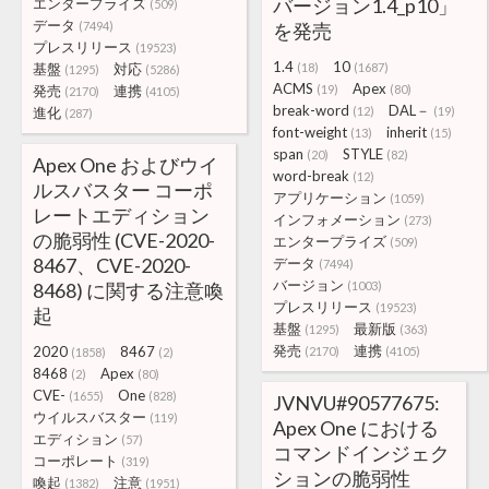
バージョン1.4_p10」
エンタープライズ
(509)
データ
(7494)
を発売
プレスリリース
(19523)
1.4
10
基盤
対応
(18)
(1687)
(1295)
(5286)
ACMS
Apex
発売
連携
(19)
(80)
(2170)
(4105)
break-word
DAL－
進化
(12)
(19)
(287)
font-weight
inherit
(13)
(15)
span
STYLE
(20)
(82)
Apex One およびウイ
word-break
(12)
ルスバスター コーポ
アプリケーション
(1059)
レートエディション
インフォメーション
(273)
の脆弱性 (CVE-2020-
エンタープライズ
(509)
8467、CVE-2020-
データ
(7494)
バージョン
8468) に関する注意喚
(1003)
プレスリリース
(19523)
起
基盤
最新版
(1295)
(363)
発売
連携
2020
8467
(2170)
(4105)
(1858)
(2)
8468
Apex
(2)
(80)
CVE-
One
(1655)
(828)
JVNVU#90577675:
ウイルスバスター
(119)
Apex One における
エディション
(57)
コマンドインジェク
コーポレート
(319)
ションの脆弱性
喚起
注意
(1382)
(1951)