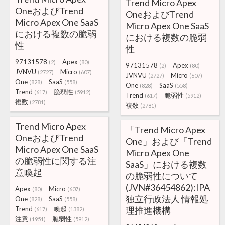
Trend Micro Apex
OneおよびTrend
OneおよびTrend
Micro Apex One SaaS
Micro Apex One SaaS
における複数の脆弱
における複数の脆弱
性
性
97131578
Apex
(2)
(80)
97131578
Apex
(2)
(80)
JVNVU
Micro
(2727)
(607)
JVNVU
Micro
(2727)
(607)
One
SaaS
(828)
(558)
One
SaaS
(828)
(558)
Trend
脆弱性
(617)
(5912)
Trend
脆弱性
(617)
(5912)
複数
(2781)
複数
(2781)
Trend Micro Apex
「Trend Micro Apex
OneおよびTrend
One」および「Trend
Micro Apex One SaaS
Micro Apex One
の脆弱性に関する注
SaaS」における複数
意喚起
の脆弱性について
(JVN#36454862):IPA
Apex
Micro
(80)
(607)
独立行政法人 情報処
One
SaaS
(828)
(558)
Trend
喚起
理推進機構
(617)
(1382)
注意
脆弱性
(1951)
(5912)