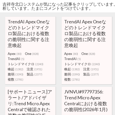
吉祥寺北口システムが気になった記事をクリップしています
析しています。たまにコメントをつけています。
TrendAI Apex Oneな
TrendAI Apex Oneな
どのトレンドマイク
どのトレンドマイク
ロ製品における複数
ロ製品における複数
の脆弱性に関する注
の脆弱性に関する注
意喚起
意喚起
Apex
One
Apex
One
(80)
(828)
(80)
(828)
TrendAI
TrendAI
(5)
(5)
トレンドマイクロ
トレンドマイクロ
(2240)
(2240)
喚起
注意
喚起
注意
(1382)
(1951)
(1382)
(1951)
脆弱
製品
脆弱
製品
(3390)
(2377)
(3390)
(2377)
複数
複数
(2781)
(2781)
[サポートニュース]ア
JVNVU#97797356:
ラート/アドバイザ
Trend Micro Apex
リ:Trend Micro Apex
Centralにおける複数
Centralで確認された
の脆弱性(2026年1月)