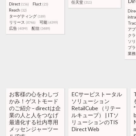
Di
任天堂
(311)
Direct
Fluct
(156)
(25)
Reach
(32)
Dire
ターゲティング
(189)
intr
リリース
可能
(8746)
(4399)
Trac
広告
配信
(4099)
(3489)
アプ
クラ
ソリ
プラ
業務
お客様の心をわしづ
ECサービストータル
かみ！ゲストモード
ソリューション
のご紹介 – directは企
RetailCube （リテー
“
業の人と人をつなげ
ルキューブ） | ITソ
b
最適化する社内専用
リューションのTIS
メッセンジャーツー
Direct Web