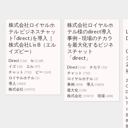
株式会社ロイヤルホ
株式会社ロイヤルホ
テル ビジネスチャッ
テル様のdirect導入
ト｢direct｣を導入 ｜
事例 – 現場のチカラ
株式会社L is B（エル
を最大化するビジネ
イズビー）
スチャット
「direct」
Direct
is
(156)
(1108)
イズ
エル
(56)
(97)
Direct
チカラ
(156)
(53)
チャット
ビー
(732)
(169)
チャット
(732)
ロイヤルホテル
(2)
ロイヤルホテル
(2)
2
導入
(3683)
事例
導入
(898)
(3683)
C
株式会社
(19472)
最大化
(128)
D
株式会社
現場
(19472)
(488)
L
T