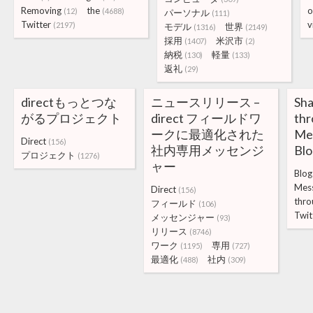
Removing
the
o
(12)
(4688)
パーソナル
(111)
Twitter
v
(2197)
モデル
世界
(1316)
(2149)
採用
米沢市
(1407)
(2)
納税
軽量
(130)
(133)
返礼
(29)
directもっとつな
ニュースリリース –
Sha
がるプロジェクト
direct フィールドワ
thr
ークに最適化された
Mes
Direct
(156)
社内専用メッセンジ
Blo
プロジェクト
(1276)
ャー
Blog
Mes
Direct
(156)
thro
フィールド
(106)
Twit
メッセンジャー
(93)
リリース
(8746)
ワーク
専用
(1195)
(727)
最適化
社内
(488)
(309)