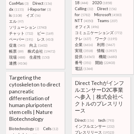
18
2020
ConMas
Direct
(444)
(1858)
(3)
(156)
Calling
Direct
dx
i-Reporter
(32)
(156)
(1155)
(3)
for
Microsoft
is
イズ
(5782)
(4583)
(1108)
(56)
NTT
Teams
エル
(4050)
(207)
(97)
オフィス
ソリューション
(496)
(3740)
コミュニケーションズ
チャット
ビー
(772)
(732)
(169)
テレ
ワーク
ペーパー
レス
(637)
(1195)
(191)
(410)
企業
利用
促進
向上
(6616)
(5467)
(545)
(1602)
実現
情報
帳票
株式会社
(3518)
(13937)
(89)
(19472)
提供
機能
現場
生産性
(16565)
(6680)
(488)
(150)
番号
開始
連携
(351)
(22403)
(4106)
電話
(1364)
Targeting the
Direct Techがインフ
cytoskeleton to direct
ルエンサーD2C事業
pancreatic
へ参入｜株式会社ベ
differentiation of
クトルのプレスリリ
human pluripotent
ース
stem cells | Nature
Biotechnology
Direct
tech
(156)
(793)
インフルエンサー
(232)
Biotechnology
Cells
(2)
(12)
プレスリリース
(19523)