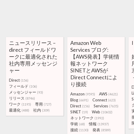
ニュースリリース –
Amazon Web
direct フィールドワ
Services ブログ:
ークに最適化された
【AWS発表】学術情
社内専用メッセンジ
報ネットワーク
ャー
SINETとAWSが
Direct Connectによ
Direct
(156)
り接続
フィールド
(106)
D
メッセンジャー
(93)
L
Amazon
AWS
(9595)
(4621)
リリース
(8746)
S
Blog
Connect
(6691)
(623)
ワーク
専用
(1195)
(727)
Direct
Services
(156)
(7635)
最適化
社内
(488)
(309)
SINET
Web
(19)
(10602)
ネットワーク
(1992)
学術
情報
(68)
(13937)
接続
発表
(1130)
(8589)