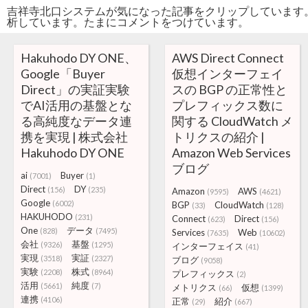
吉祥寺北口システムが気になった記事をクリップしています
析しています。たまにコメントをつけています。
Hakuhodo DY ONE、
AWS Direct Connect
Google「Buyer
仮想インターフェイ
Direct」の実証実験
スの BGP の正常性と
でAI活用の基盤とな
プレフィックス数に
る高純度なデータ連
関する CloudWatch メ
携を実現 | 株式会社
トリクスの紹介 |
Hakuhodo DY ONE
Amazon Web Services
ブログ
ai
Buyer
(7001)
(1)
Direct
DY
(156)
(235)
Amazon
AWS
(9595)
(4621)
Google
(6002)
BGP
CloudWatch
(33)
(128)
HAKUHODO
(231)
Connect
Direct
(623)
(156)
One
データ
(828)
(7495)
Services
Web
(7635)
(10602)
会社
基盤
(9326)
(1295)
インターフェイス
(41)
実現
実証
(3518)
(2327)
ブログ
(9058)
実験
株式
(2208)
(8964)
プレフィックス
(2)
活用
純度
(5661)
(7)
メトリクス
仮想
(66)
(1399)
連携
(4106)
正常
紹介
(29)
(667)