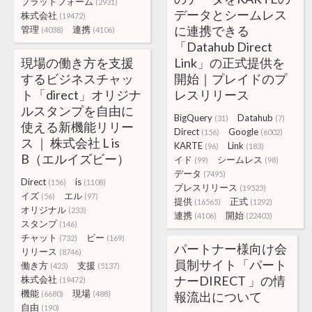
プラットフォーム
(2931)
データとシームレス
株式会社
(19472)
に連携できる
管理
連携
(4038)
(4106)
「Datahub Direct
現場の働き方を支援
Link」の正式提供を
するビジネスチャッ
開始｜プレイドのプ
ト「direct」オリジナ
レスリリース
ルスタンプを自由に
BigQuery
Datahub
(31)
(7)
使える新機能リリー
Direct
Google
(156)
(6002)
ス ｜ 株式会社 L is
KARTE
Link
(96)
(183)
B（エルイズビー）
イド
シームレス
(99)
(98)
データ
(7495)
Direct
is
(156)
(1108)
プレスリリース
(19523)
イズ
エル
(56)
(97)
提供
正式
(16565)
(1292)
オリジナル
(233)
連携
開始
(4106)
(22403)
スタンプ
(146)
チャット
ビー
(732)
(169)
パートナー様向け会
リリース
(8746)
員制サイト「パート
働き方
支援
(423)
(5137)
ナーDIRECT 」の情
株式会社
(19472)
機能
現場
(6680)
(488)
報流出について
自由
(190)