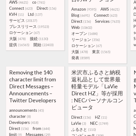
AWS
co
A
(4621)
(761)
Connect
Direct
A
(623)
(156)
Amazon
AWS
(9595)
(4621)
KVH
Ltd
D
(11)
(137)
Blog
Connect
(6691)
(623)
サービス
H
(20137)
Direct
Services
(156)
(7635)
プレスリリース
P
(19523)
Web
(10602)
ロケーション
s
(67)
オープン
(1684)
大阪
接続
S
(478)
(1130)
リージョン
(356)
提供
開始
w
(16565)
(22403)
ロケーション
(67)
大阪
東京
(478)
(1565)
発表
(8589)
Removing the 140
米沢市ふるさと納税
character limit from
返礼品として世界最
Direct Messages –
軽量モデル「LaVie
Announcements –
Direct HZ」等が採用
v
Twitter Developers
: NECパーソナルコン
ピュータ
announcements
a
(45)
character
C
(8)
Direct
HZ
(156)
(11)
Developers
(418)
LaVie
NEC
(3)
(1749)
Direct
from
M
(156)
(644)
ふるさと
(110)
limit
Messages
M
(9)
(29)
コンピュータ
(309)