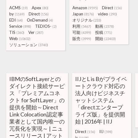
ACMS
Apex
Amazon
Direct
(19)
(80)
(9595)
(156)
by
Direct
Japan
video
(1169)
(156)
(8176)
(290)
EDI
OnDemand
オリジナル
(64)
(4)
(233)
Service
TEDIOS-
利用
動画
(898)
(2)
(5467)
(2378)
TIS
Ver
可能
投稿
(360)
(287)
(4399)
(771)
Web
販売
開始
(10602)
(3999)
(22403)
ソリューション
(3740)
IBMのSoftLayerとの
IIJとL is Bがプライベ
ダイレクト接続サービ
ートクラウド対応の
ス 「プレミアムコネ
法人向けビジネスチ
クト for SoftLayer」の
ャットシステム
提供を開始～Direct
「directエンタープ
Link Colocation認定事
ライズ版」を提供開
業者として国内唯一の
始 | 2016年 | IIJ
冗長化を実現～ | ニュ
Direct
IIJ
(156)
(598)
ースリリース | アット
is
(1108)