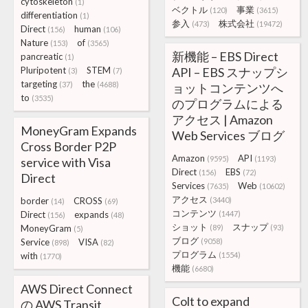
cytoskeleton
(1)
ベクトル
事業
(120)
(3615)
differentiation
(1)
参入
株式会社
(473)
(19472)
Direct
human
(156)
(106)
Nature
of
(153)
(3565)
新機能 – EBS Direct
pancreatic
(1)
Pluripotent
STEM
API – EBS スナップシ
(3)
(7)
targeting
the
(37)
(4688)
ョットコンテンツへ
to
(3535)
のプログラムによる
アクセス | Amazon
MoneyGram Expands
Web Services ブログ
Cross Border P2P
Amazon
API
(9595)
(1193)
service with Visa
Direct
EBS
(156)
(72)
Direct
Services
Web
(7635)
(10602)
アクセス
border
CROSS
(3440)
(14)
(69)
コンテンツ
Direct
expands
(1447)
(156)
(48)
ショット
スナップ
MoneyGram
(89)
(93)
(5)
ブログ
Service
VISA
(9058)
(898)
(82)
プログラム
with
(1554)
(1770)
機能
(6680)
AWS Direct Connect
Colt to expand
の AWS Transit