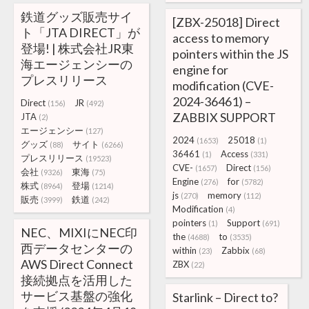
鉄道グッズ販売サイ
[ZBX-25018] Direct
ト「JTA DIRECT」が
access to memory
登場! | 株式会社JR東
pointers within the JS
海エージェンシーの
engine for
プレスリリース
modification (CVE-
2024-36461) –
Direct
JR
(156)
(492)
ZABBIX SUPPORT
JTA
(2)
エージェンシー
(127)
2024
25018
(1653)
(1)
グッズ
サイト
(88)
(6266)
36461
Access
(1)
(331)
プレスリリース
(19523)
CVE-
Direct
(1657)
(156)
会社
東海
(9326)
(75)
Engine
for
(276)
(5782)
株式
登場
(8964)
(1214)
js
memory
(270)
(112)
販売
鉄道
(3999)
(242)
Modification
(4)
pointers
Support
(1)
(691)
NEC、MIXIにNEC印
the
to
(4688)
(3535)
西データセンターの
within
Zabbix
(23)
(68)
AWS Direct Connect
ZBX
(22)
接続拠点を活用した
サービス基盤の強化
Starlink – Direct to?