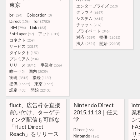
東京
エンタープライズ
(510)
クラウド
(6697)
br
Colocation
(294)
(3)
システム
(6614)
Direct
for
(156)
(5782)
チャット
(732)
IBM
Link
(794)
(183)
プライベート
(346)
SoftLayer
アット
(27)
(311)
対応
提供
(5289)
(16565)
コネクト
(259)
法人
開始
(2821)
(22403)
サービス
(20137)
ダイレクト
(157)
プレミアム
(234)
リリース
事業者
(8746)
(556)
唯一
国内
(45)
(2059)
実現
接続
(3518)
(1130)
提供
東京
(16565)
(1565)
認定
開始
(438)
(22403)
fluct、広告枠を直接
Nintendo Direct
in
買い付け、ターゲテ
2015.11.13｜任天
業
ィング配信も可能な
堂
ン
「fluct Direct
FA
Direct
(156)
Reach」をリリース
リ
Nintendo
(126)