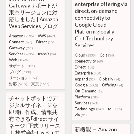
enterprise offering via
Gatewayサポートが
direct, on-demand
東京リージョンに対
connectivity to
応しました | Amazon
Google Cloud
Web Services ブログ
Platform globally |
Amazon
AWS
(9595)
(4621)
Colt Technology
Connect
Direct
(623)
(156)
Services
Gateway
(220)
Services
transit
(7635)
(24)
Cloud
Colt
(2338)
(34)
Web
(10602)
connectivity
(69)
サポート
(3131)
Direct
(156)
ブログ
(9058)
Enterprise
(484)
リージョン
(356)
expand
Globally
(31)
(24)
対応
東京
(5289)
(1565)
Google
Offering
(6002)
(24)
On-Demand
(12)
Platform
チャットボットでデ
(785)
Services
(7635)
ジタルサイネージを
Technology
to
(347)
(3535)
即時に作成、情報共
via
(91)
有できる｢direct サイ
ネージ｣正式リリース
新機能 － Amazon
｜ 株式会社L is B（エ