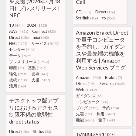
を支援 (2024年4月18
Cell
日): プレスリリース |
CELL
Direct
(32)
(156)
NEC
Starlink
to
(106)
(3535)
18
2024
(444)
(1653)
AWS
Connect
Amazon Braket Direct
(4621)
(623)
Direct
mixi
(156)
(142)
で量子コンピュータ
NEC
サービス
(1749)
(20137)
を予約し、ガイダン
センター
(2136)
スや最先端の機能を
データ
(7495)
利用する | Amazon
プレスリリース
(19523)
Web Services ブログ
印西
基盤
(21)
(1295)
強化
拠点
(2936)
(443)
Amazon
Braket
(9595)
(7)
接続
支援
(1130)
(5137)
Direct
Services
(156)
(7635)
活用
(5661)
Web
(10602)
ガイダンス
(66)
デスクトップ版アプ
コンピュータ
(309)
リにおけるアクセス
ブログ
予約
(9058)
(524)
制限不備の脆弱性 –
先端
利用
(190)
(5467)
機能
量子
direct status
(6680)
(260)
Direct
Status
(156)
(53)
JVN#42691027: