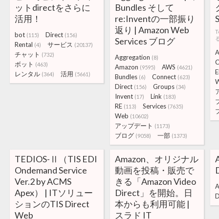
ットdirectをさらに
Bundles そして
活用！
re:Inventの一部振り
返り | Amazon Web
bot
Direct
(115)
(156)
Services ブログ
Rental
サービス
(4)
(20137)
A
チャット
(732)
Aggregation
(8)
C
ボット
(463)
Amazon
AWS
(9595)
(4621)
E
レンタル
活用
(364)
(5661)
Bundles
Connect
(6)
(623)
Direct
Groups
(156)
(34)
Invent
Link
(17)
(183)
RE
Services
(113)
(7635)
Web
(10602)
アップデート
(1173)
ブログ
一部
(9058)
(1373)
TEDIOS-Ⅱ（TIS EDI
Amazon、オリジナル
Ondemand Service
動画を投稿・販売で
Ver.2 by ACMS
きる「Amazon Video
A
Apex） | ITソリュー
Direct」を開始。日
D
ションのTIS Direct
本からも利用可能 |
Web
スラド IT