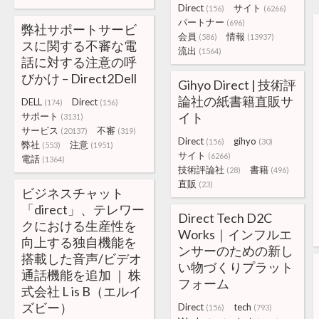
Direct
サイト
(156)
(6266)
パートナー
(696)
弊社サポートサービ
会員
情報
(586)
(13937)
スに関する不審な電
流出
(1564)
話に対する注意の呼
びかけ – Direct2Dell
Gihyo Direct | 技術評
論社の紙書籍直販サ
DELL
Direct
(174)
(156)
イト
サポート
(3131)
サービス
不審
(20137)
(319)
Direct
gihyo
(156)
(30)
弊社
注意
(553)
(1951)
サイト
(6266)
電話
(1364)
技術評論社
書籍
(28)
(496)
直販
(23)
ビジネスチャット
「direct」、テレワー
Direct Tech D2C
クにおける生産性を
Works｜インフルエ
向上する独自機能を
ンサーのための新し
搭載した音声/ビデオ
い物づくりプラット
通話機能を追加 ｜ 株
フォーム
式会社 L is B（エルイ
ズビー）
Direct
tech
(156)
(793)