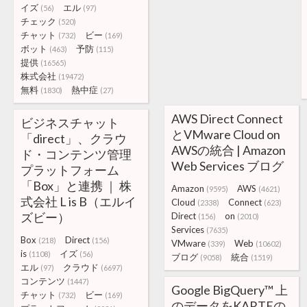
イズ
エル
(56)
(97)
チェック
(520)
チャット
ビー
(732)
(169)
ボット
予防
(463)
(115)
提供
(16565)
株式会社
(19472)
無料
熱中症
(1830)
(27)
AWS Direct Connect
ビジネスチャット
とVMware Cloud on
「direct」、クラウ
AWSの統合 | Amazon
ド・コンテンツ管理
Web Services ブログ
プラットフォーム
「Box」と連携 ｜ 株
Amazon
AWS
(9595)
(4621)
式会社 L is B（エルイ
Cloud
Connect
(2338)
(623)
ズビー）
Direct
on
(156)
(2010)
Services
(7635)
Box
Direct
(218)
(156)
VMware
Web
(339)
(10602)
is
イズ
(1108)
(56)
ブログ
統合
(9058)
(1519)
エル
クラウド
(97)
(6697)
コンテンツ
(1447)
Google BigQuery™ 上
チャット
ビー
(732)
(169)
のデータをKARTEの