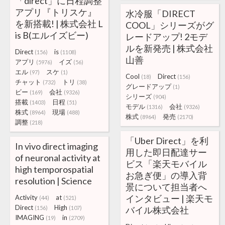
「direct」に日程調整
アプリ『トリスケ』
水冷服「DIRECT
を新搭載! | 株式会社 L
COOL」シリーズがグ
is B(エルイズビー)
レードアップ! 2モデ
ルを新発売 | 株式会社
Direct
is
(156)
(1108)
山善
アプリ
イズ
(5976)
(56)
エル
スケ
(97)
(1)
Cool
Direct
(18)
(156)
チャット
トリ
(732)
(38)
グレードアップ
(1)
ビー
会社
(169)
(9326)
シリーズ
(904)
搭載
日程
(1403)
(51)
モデル
会社
(1316)
(9326)
株式
現場
(8964)
(488)
株式
発売
(8964)
(2170)
調整
(218)
「Uber Direct」を利
In vivo direct imaging
用した即日配達サー
of neuronal activity at
ビス「楽天モバイル
high temporospatial
お急ぎ便」の導入背
resolution | Science
景について担当者へ
インタビュー | 楽天モ
Activity
at
(44)
(521)
Direct
High
(156)
(107)
バイル株式会社
IMAGING
in
(19)
(2709)