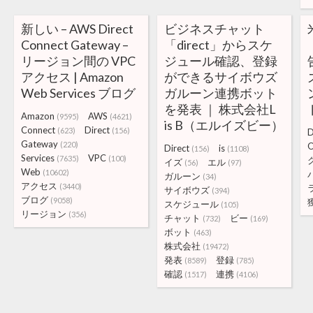
新しい – AWS Direct
ビジネスチャット
Connect Gateway –
「direct」からスケ
リージョン間の VPC
ジュール確認、登録
アクセス | Amazon
ができるサイボウズ
Web Services ブログ
ガルーン連携ボット
を発表 ｜ 株式会社L
Amazon
AWS
(9595)
(4621)
is B（エルイズビー）
Connect
Direct
(623)
(156)
D
Gateway
(220)
Direct
is
(156)
(1108)
Services
VPC
(7635)
(100)
イズ
エル
(56)
(97)
Web
(10602)
ガルーン
(34)
アクセス
(3440)
サイボウズ
(394)
ブログ
(9058)
スケジュール
(105)
リージョン
(356)
チャット
ビー
(732)
(169)
ボット
(463)
株式会社
(19472)
発表
登録
(8589)
(785)
確認
連携
(1517)
(4106)