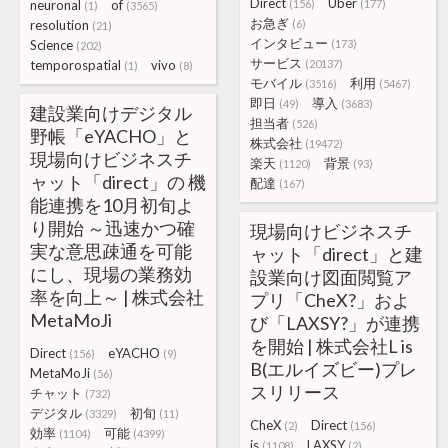
Direct
Uber
neuronal
of
(156)
(177)
(1)
(3565)
お急ぎ
resolution
(6)
(21)
インタビュー
Science
(173)
(202)
サービス
temporospatial
vivo
(20137)
(1)
(8)
モバイル
利用
(3516)
(5467)
即日
導入
(49)
(3683)
建設業向けデジタル
担当者
(526)
野帳「eYACHO」と
株式会社
(19472)
現場向けビジネスチ
楽天
背景
(1120)
(93)
ャット「direct」の 機
配達
(167)
能連携を10月初旬よ
り開始 ～迅速かつ確
現場向けビジネスチ
実な意思疎通を可能
ャット「direct」と建
にし、現場の業務効
設業向け図面閲覧ア
率を向上～ | 株式会社
プリ「CheX?」およ
MetaMoJi
び「LAXSY?」が連携
を開始 | 株式会社L is
Direct
eYACHO
(156)
(9)
B(エルイズビー)プレ
MetaMoJi
(56)
スリリース
チャット
(732)
デジタル
初旬
(3329)
(11)
CheX
Direct
(2)
(156)
効率
可能
(1104)
(4399)
is
LAXSY
(1108)
(2)