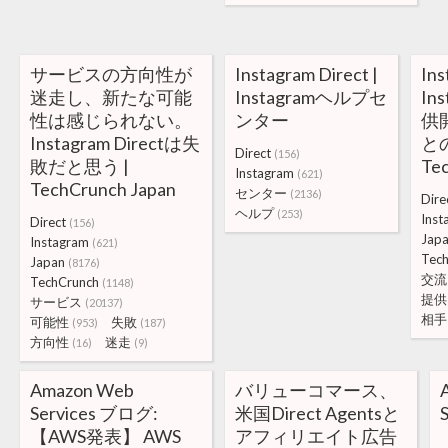
サービスの方向性が
Instagram Direct |
In
迷走し、新たな可能
Instagramヘルプセ
In
性は感じられない。
ンター
供
Instagram Directは失
と
Direct
(156)
敗だと思う |
Te
Instagram
(621)
TechCrunch Japan
センター
(2136)
Dire
ヘルプ
(253)
Inst
Direct
(156)
Jap
Instagram
(621)
Tec
Japan
(8176)
交流
TechCrunch
(1148)
提供
サービス
(20137)
相手
可能性
失敗
(953)
(187)
方向性
迷走
(16)
(9)
Amazon Web
バリューコマース、
Services ブログ:
米国Direct Agentsと
【AWS発表】 AWS
アフィリエイト広告