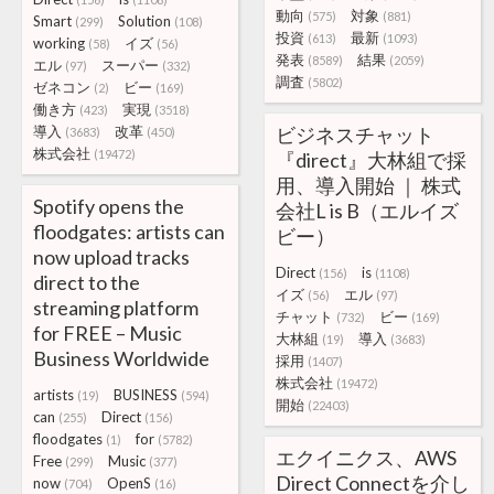
動向
対象
(575)
(881)
Smart
Solution
(299)
(108)
投資
最新
(613)
(1093)
working
イズ
(58)
(56)
発表
結果
(8589)
(2059)
エル
スーパー
(97)
(332)
調査
(5802)
ゼネコン
ビー
(2)
(169)
働き方
実現
(423)
(3518)
導入
改革
ビジネスチャット
(3683)
(450)
株式会社
(19472)
『direct』大林組で採
用、導入開始 ｜ 株式
Spotify opens the
会社L is B（エルイズ
floodgates: artists can
ビー）
now upload tracks
Direct
is
(156)
(1108)
direct to the
イズ
エル
(56)
(97)
streaming platform
チャット
ビー
(732)
(169)
for FREE – Music
大林組
導入
(19)
(3683)
Business Worldwide
採用
(1407)
株式会社
(19472)
artists
BUSINESS
(19)
(594)
開始
(22403)
can
Direct
(255)
(156)
floodgates
for
(1)
(5782)
エクイニクス、AWS
Free
Music
(299)
(377)
Direct Connectを介し
now
OpenS
(704)
(16)