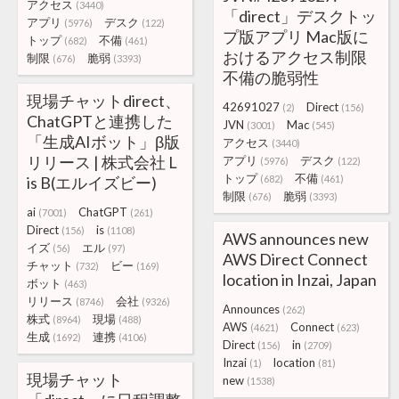
アクセス
(3440)
「direct」デスクトッ
アプリ
デスク
(5976)
(122)
プ版アプリ Mac版に
トップ
不備
(682)
(461)
おけるアクセス制限
制限
脆弱
(676)
(3393)
不備の脆弱性
現場チャットdirect、
42691027
Direct
(2)
(156)
ChatGPTと連携した
JVN
Mac
(3001)
(545)
「生成AIボット」β版
アクセス
(3440)
リリース | 株式会社 L
アプリ
デスク
(5976)
(122)
トップ
不備
is B(エルイズビー)
(682)
(461)
制限
脆弱
(676)
(3393)
ai
ChatGPT
(7001)
(261)
Direct
is
(156)
(1108)
AWS announces new
イズ
エル
(56)
(97)
AWS Direct Connect
チャット
ビー
(732)
(169)
location in Inzai, Japan
ボット
(463)
リリース
会社
(8746)
(9326)
Announces
(262)
株式
現場
(8964)
(488)
AWS
Connect
(4621)
(623)
生成
連携
(1692)
(4106)
Direct
in
(156)
(2709)
Inzai
location
(1)
(81)
現場チャット
new
(1538)