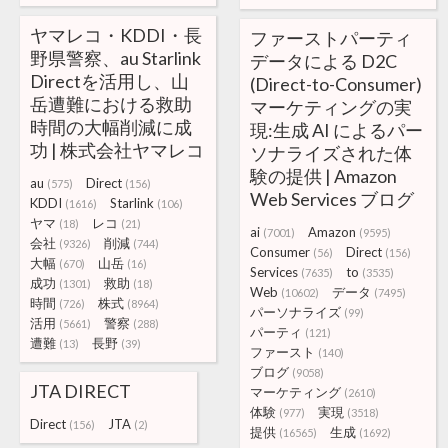
ヤマレコ・KDDI・長
ファーストパーティ
野県警察、au Starlink
データによる D2C
Directを活用し、山
(Direct-to-Consumer)
岳遭難における救助
マーケティングの実
時間の大幅削減に成
現:生成 AI によるパー
功 | 株式会社ヤマレコ
ソナライズされた体
験の提供 | Amazon
au
Direct
(575)
(156)
Web Services ブログ
KDDI
Starlink
(1616)
(106)
ヤマ
レコ
(18)
(21)
ai
Amazon
(7001)
(9595)
会社
削減
(9326)
(744)
Consumer
Direct
(56)
(156)
大幅
山岳
(670)
(16)
Services
to
(7635)
(3535)
成功
救助
(1301)
(18)
Web
データ
(10602)
(7495)
時間
株式
(726)
(8964)
パーソナライズ
(99)
活用
警察
(5661)
(288)
パーティ
(121)
遭難
長野
(13)
(39)
ファースト
(140)
ブログ
(9058)
JTA DIRECT
マーケティング
(2610)
体験
実現
(977)
(3518)
Direct
JTA
(156)
(2)
提供
生成
(16565)
(1692)