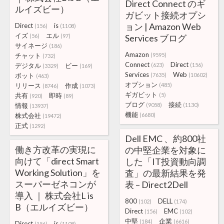
Direct Connect のギ
ルイズビー）
ガビット接続オプシ
ョン | Amazon Web
Direct
is
(156)
(1108)
イズ
エル
(56)
(97)
Services ブログ
サイネージ
(186)
Amazon
チャット
(9595)
(732)
Connect
Direct
デジタル
ビー
(623)
(156)
(3329)
(169)
Services
Web
ボット
(7635)
(10602)
(463)
オプション
リリース
作成
(485)
(8746)
(1073)
ギガビット
共有
即時
(5)
(920)
(89)
ブログ
接続
情報
(9058)
(1130)
(13937)
機能
株式会社
(6680)
(19472)
正式
(1292)
Dell EMC 、約800社
働き方改革の実現に
の中堅企業を対象に
向けて「direct Smart
した「IT投資動向調
Working Solution」を
査」の最新結果を発
スーパーゼネコンが
表 – Direct2Dell
導入 ｜ 株式会社L is
800
DELL
(102)
(174)
B（エルイズビー）
Direct
EMC
(156)
(102)
中堅
企業
(184)
(6616)
Direct
is
(156)
(1108)