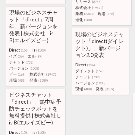
リリース
(8746)
株式会社
(19472)
現場のビジネスチャ
業務
現場
(3303)
(488)
ット「direct」7周
進化
(288)
年。新バージョンを
発表 | 株式会社 L is
現場のビジネスチャ
B(エルイズビー)
ット「direct(ダイレ
クト)」、新バージ
Direct
is
(156)
(1108)
ョン2.0発表
イズ
エル
(56)
(97)
チャット
(732)
Direct
(156)
バージョン
(1003)
ダイレクト
(157)
ビー
株式会社
(169)
(19472)
チャット
(732)
現場
発表
(488)
(8589)
バージョン
(1003)
現場
発表
(488)
(8589)
ビジネスチャット
「direct」、熱中症予
防チェックボットを
無料提供 | 株式会社 L
is B(エルイズビー)
Direct
is
(156)
(1108)