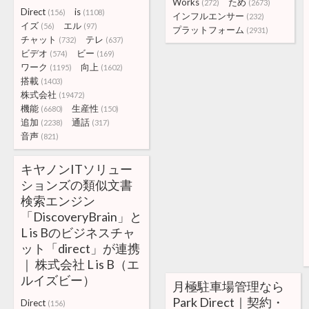
Works
ため
(272)
(2673)
Direct
is
(156)
(1108)
インフルエンサー
(232)
イズ
エル
(56)
(97)
プラットフォーム
(2931)
チャット
テレ
(732)
(637)
ビデオ
ビー
(574)
(169)
ワーク
向上
(1195)
(1602)
搭載
(1403)
株式会社
(19472)
機能
生産性
(6680)
(150)
追加
通話
(2238)
(317)
音声
(821)
キヤノンITソリュー
ションズの類似文書
検索エンジン
「DiscoveryBrain」と
L is Bのビジネスチャ
ット「direct」が連携
｜ 株式会社 L is B（エ
ルイズビー）
月極駐車場管理なら
Park Direct｜契約・
Direct
(156)