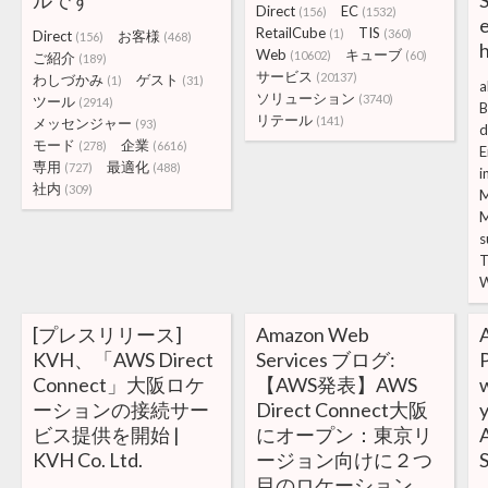
ルです
Direct
EC
(156)
(1532)
e
RetailCube
TIS
(1)
(360)
Direct
お客様
(156)
(468)
Web
キューブ
(10602)
(60)
ご紹介
(189)
サービス
(20137)
わしづかみ
ゲスト
(1)
(31)
a
ソリューション
(3740)
ツール
(2914)
B
リテール
(141)
メッセンジャー
(93)
d
モード
企業
(278)
(6616)
E
専用
最適化
(727)
(488)
i
社内
(309)
M
s
[プレスリリース]
Amazon Web
KVH、「AWS Direct
Services ブログ:
P
Connect」大阪ロケ
【AWS発表】AWS
w
ーションの接続サー
Direct Connect大阪
y
ビス提供を開始 |
にオープン：東京リ
KVH Co. Ltd.
ージョン向けに２つ
目のロケーション