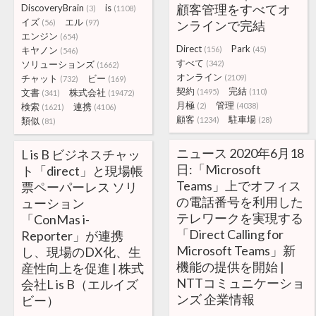
顧客管理をすべてオ
DiscoveryBrain
is
(3)
(1108)
イズ
エル
(56)
(97)
ンラインで完結
エンジン
(654)
Direct
Park
キヤノン
(156)
(45)
(546)
すべて
ソリューションズ
(342)
(1662)
オンライン
チャット
ビー
(2109)
(732)
(169)
契約
完結
文書
株式会社
(1495)
(110)
(341)
(19472)
月極
管理
検索
連携
(2)
(4038)
(1621)
(4106)
顧客
駐車場
類似
(1234)
(28)
(81)
ニュース 2020年6月18
L is B ビジネスチャッ
日:「Microsoft
ト「direct」と現場帳
Teams」上でオフィス
票ペーパーレス ソリ
の電話番号を利用した
ューション
テレワークを実現する
「ConMas i-
「Direct Calling for
Reporter」が連携
Microsoft Teams」新
し、現場のDX化、生
機能の提供を開始 |
産性向上を促進 | 株式
NTTコミュニケーショ
会社L is B（エルイズ
ンズ 企業情報
ビー）