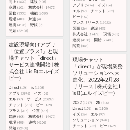
向上
建設
(1602)
(408)
アプリ
イズ
(5976)
(56)
意思
株式会社
(101)
(19472)
エル
チャット
(97)
(732)
業務
機能
(3303)
(6680)
ビー
(169)
現場
疎通
(488)
(4)
プレスリリース
(19523)
連携
野帳
(4106)
(9)
図面
建設
(26)
(408)
開始
(22403)
株式会社
現場
(19472)
(488)
連携
開始
(4106)
(22403)
建設現場向けアプリ
閲覧
(408)
「位置プラス?」と現
場チャット「direct」
現場チャット
サービス連携開始 | 株
「direct」が現場業務
式会社 L is B(エルイズ
ソリューションへ大
ビー)
進化、2022年2月28
リリース | 株式会社 L
Direct
is
(156)
(1108)
is B(エルイズビー)
アプリ
イズ
(5976)
(56)
エル
サービス
(97)
(20137)
2022
28
(1917)
(416)
チャット
ビー
(732)
(169)
Direct
is
(156)
(1108)
プラス
位置
(316)
(437)
イズ
エル
(56)
(97)
建設
株式会社
(408)
(19472)
ソリューション
(3740)
現場
連携
(488)
(4106)
チャット
ビー
(732)
(169)
開始
(22403)