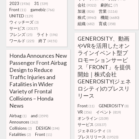
2023
31
(1936)
(539)
会社
劇的に
(9322)
(7)
Front
gamebiz
(11)
(766)
加速
営業
(826)
(1116)
UNITED
(129)
株式
機能
(8960)
(6680)
ウィッチーズ
(3)
組織
育成
(682)
(358)
サービス
(20137)
フレンズ
ライト
(25)
(196)
GENEROSITY、動画
ワールド
終了
(225)
(4151)
やVRを活⽤したオン
ラインイベント型プ
Honda Announces New
ロモーションサービ
Passenger Front Airbag
ス「FRONT」を提供
Design to Reduce
開始｜株式会社
Traffic Injuries and
GENEROSITY(ジェネ
Fatalities in Wider
ロシティ)のプレスリ
Variety of Frontal
リース
Collisions – Honda
News
Front
GENEROSITY
(11)
(8)
VR
イベント
(356)
(819)
Airbag
and
(1)
(3599)
オンライン
(2109)
Announces
(262)
サービス
(20137)
Collisions
DESIGN
(2)
(194)
ジェネロシティ
(3)
Fatalities
Front
(2)
(11)
プレスリリース
(19523)