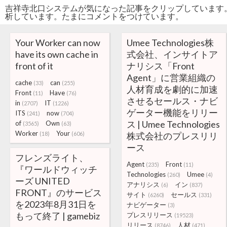
吉祥寺北口システムが気になった記事をクリップしています
析しています。たまにコメントをつけています。
Your Worker can now
Umee Technologies株
have its own cache in
式会社、インサイトア
front of it
ナリシス「Front
Agent」に営業組織の
cache
can
(33)
(255)
人材育成を劇的に加速
Front
Have
(11)
(76)
させるセールス・ナビ
in
IT
(2707)
(1226)
ゲーター機能をリリー
ITS
now
(241)
(704)
ス | Umee Technologies
of
Own
(3565)
(63)
Worker
Your
(18)
(606)
株式会社のプレスリリ
ース
フレンズライト、
Agent
Front
(235)
(11)
『ワールドウィッチ
Technologies
Umee
(260)
(4)
ーズ UNITED
アナリシス
イン
(6)
(837)
FRONT』のサービス
サイト
セールス
(6260)
(331)
を2023年8月31日を
ナビゲーター
(3)
もって終了 | gamebiz
プレスリリース
(19523)
リリース
人材
(8746)
(471)