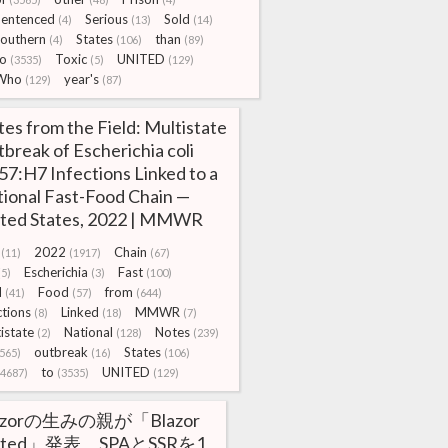
Sentenced
Serious
Sold
(4)
(13)
(14)
southern
States
than
(4)
(106)
(89)
to
Toxic
UNITED
(3535)
(5)
(129)
Who
year's
(129)
(87)
es from the Field: Multistate
break of Escherichia coli
7:H7 Infections Linked to a
ional Fast-Food Chain —
ited States, 2022 | MMWR
2022
Chain
(11)
(1917)
(67)
Escherichia
Fast
(5)
(3)
(100)
d
Food
from
(41)
(57)
(644)
ctions
Linked
MMWR
(8)
(18)
(7)
istate
National
Notes
(2)
(128)
(239)
outbreak
States
565)
(16)
(106)
to
UNITED
(4687)
(3535)
(129)
azorの生みの親が「Blazor
ited」発表。SPAとSSRを1