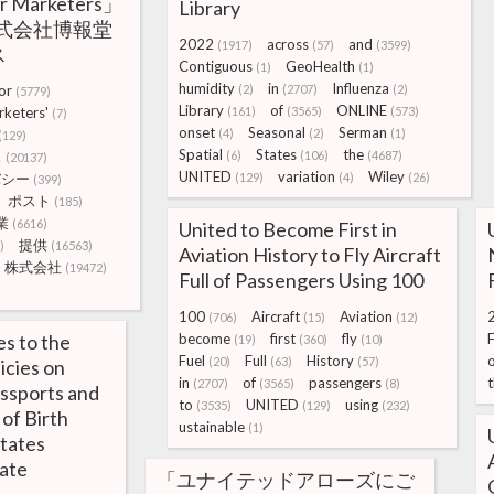
or Marketers」
Library
式会社博報堂
2022
across
and
(1917)
(57)
(3599)
ス
Contiguous
GeoHealth
(1)
(1)
humidity
in
Influenza
or
(2)
(2707)
(2)
(5779)
Library
of
ONLINE
keters'
(161)
(3565)
(573)
(7)
onset
Seasonal
Serman
(4)
(2)
(1)
(129)
Spatial
States
the
ス
(6)
(106)
(4687)
(20137)
UNITED
variation
Wiley
バシー
(129)
(4)
(26)
(399)
ポスト
(185)
業
(6616)
United to Become First in
提供
)
(16563)
Aviation History to Fly Aircraft
株式会社
(19472)
Full of Passengers Using 100
100
Aircraft
Aviation
(706)
(15)
(12)
s to the
become
first
fly
(19)
(360)
(10)
Fuel
Full
History
(20)
(63)
(57)
icies on
in
of
passengers
(2707)
(3565)
(8)
assports and
to
UNITED
using
(3535)
(129)
(232)
of Birth
ustainable
(1)
States
ate
「ユナイテッドアローズにご