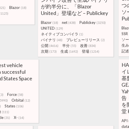
つ
が約半分に、「Blazor
Blazor
521)
(18)
ソ
United」登場など – Publickey
(1125)
Pub
Blazor
net
Publickey
(18)
(438)
(3250)
Blaz
UNITED
(129)
SSR
ネイティブコンパイラ
(1)
ソー
バイナリ
プレビューリリース
(48)
(2)
生み
公開
半分
改善
(4616)
(55)
(834)
記述
次期
生成
登場
(173)
(1692)
(1214)
HA
est vehicle
イレ
h successful
基
ed States Space
GE
Y
Force
(3)
(58)
告・
Orbital
(5990)
(12)
を
States
)
(106)
堂 
t
(111)
cle
X-
(31)
(14)
API
dat