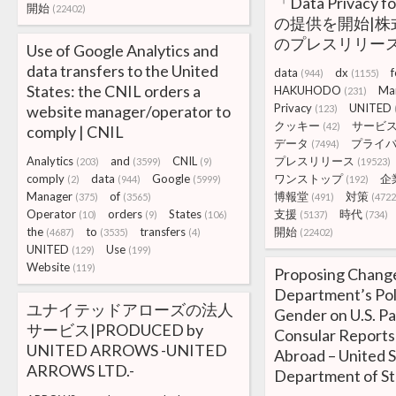
「Data Privacy f
開始
(22402)
の提供を開始|株
のプレスリリー
Use of Google Analytics and
data transfers to the United
data
dx
f
(944)
(1155)
States: the CNIL orders a
HAKUHODO
Mar
(231)
Privacy
UNITED
website manager/operator to
(123)
クッキー
サービ
(42)
comply | CNIL
データ
プライ
(7494)
Analytics
and
CNIL
プレスリリース
(203)
(3599)
(9)
(19523)
comply
data
Google
ワンストップ
企
(2)
(944)
(5999)
(192)
Manager
of
博報堂
対策
(375)
(3565)
(491)
(4722
Operator
orders
States
支援
時代
(10)
(9)
(106)
(5137)
(734)
the
to
transfers
開始
(4687)
(3535)
(4)
(22402)
UNITED
Use
(129)
(199)
Website
(119)
Proposing Change
Department’s Pol
ユナイテッドアローズの法人
Gender on U.S. P
サービス|PRODUCED by
Consular Reports 
UNITED ARROWS -UNITED
Abroad – United 
ARROWS LTD.-
Department of St