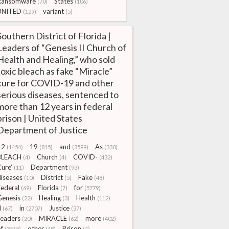
Ransomware
States
(70)
(106)
UNITED
variant
(129)
(5)
Southern District of Florida |
Leaders of “Genesis II Church of
Health and Healing,” who sold
toxic bleach as fake “Miracle”
cure for COVID-19 and other
serious diseases, sentenced to
more than 12 years in federal
prison | United States
Department of Justice
12
19
and
As
(1454)
(815)
(3599)
(330)
BLEACH
Church
COVID-
(4)
(4)
(432)
ure’
Department
(11)
(93)
diseases
District
Fake
(10)
(5)
(48)
Federal
Florida
for
(69)
(7)
(5779)
Genesis
Healing
Health
(22)
(3)
(112)
I
in
Justice
(67)
(2707)
(37)
Leaders
MIRACLE
more
(20)
(62)
(402)
f
other
Prison
(3565)
(48)
(4)