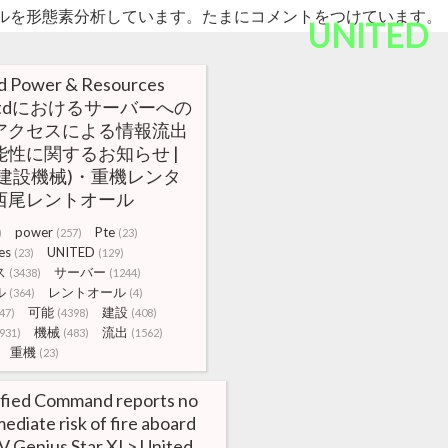
ルを形態素分析しています。たまにコメントをつけています。
UNITED
d Power & Resources
 Ltdにおけるサーバーへの
アクセスによる情報流出
能性に関するお知らせ |
(建設機械)・重機レンタ
西尾レントオール
power
Pte
)
(257)
(23)
es
UNITED
(23)
(129)
ス
サーバー
(3438)
(1244)
ル
レントオール
(364)
(4)
可能
建設
47)
(4398)
(408)
機械
流出
931)
(483)
(1562)
重機
(23)
fied Command reports no
ediate risk of fire aboard
 Genius Star XI > United