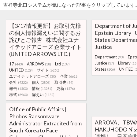
吉祥寺北口システムが気になった記事をクリップしています
【3/17情報更新】お取引先様
Department of Jus
の個人情報漏えいに関するお
Epstein Library | 
詫びとご報告 | 株式会社ユナ
States Departmen
イテッドアローズ 企業サイト
Justice
(UNITED ARROWS LTD.)
Department
Epst
(93)
Justice
Library
(37)
(16
17
ARROWS
Ltd
(443)
(18)
(137)
States
UNITED
(106)
(
UNITED
サイト
(129)
(6260)
ユナイテッドアローズ
企業
(30)
(6616)
会社
個人
取引先
(9322)
(2806)
(34)
報告
情報
更新
(1500)
(13931)
(1576)
株式
漏えい
(8960)
(1132)
Office of Public Affairs |
Phobos Ransomware
ARROVA、TBW
Administrator Extradited from
HAKUHODO Niss
South Korea to Face
連携し、日産自