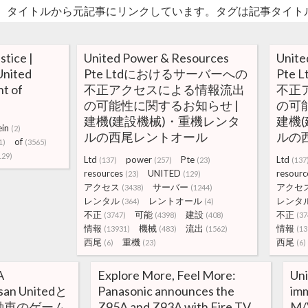
。タイトルから元記事にリンクしています。タグは記事タイト
tice |
United Power & Resources
Unite
United
Pte Ltdにおけるサーバーへの
Pte
t of
不正アクセスによる情報流出
不正
の可能性に関するお知らせ |
の可
建機(建設機械)・重機レンタ
建機
ein
(2)
ルの西尾レントオール
ルの
of
1)
(3565)
129)
Ltd
power
Pte
Ltd
(137)
(257)
(23)
(137
resources
UNITED
resourc
(23)
(129)
アクセス
サーバー
アクセ
(3438)
(1244)
レンタル
レントオール
レンタ
(364)
(4)
不正
可能
建設
不正
(3747)
(4398)
(408)
(37
情報
機械
流出
情報
(13931)
(483)
(1562)
(13
西尾
重機
西尾
(6)
(23)
(6)
A
Explore More, Feel More:
Uni
an Unitedと
Panasonic announces the
imm
動車のゲーム
Z95A and Z93A with Fire TV
M/V