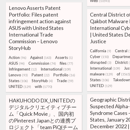
Web
(10593)
Lenovo Asserts Patent
Portfolio: Files patent
Central District of
infringement action against
Qakbot Malware D
ASUS with United States
International Cy
International Trade
| United States 
Commission – Lenovo
Justice
StoryHub
California
Central
(9)
(
Cyber
Departme
(150)
Action
Against
Asserts
(96)
(143)
(1)
disrupted
District
(3)
(
ASUS
Commission
files
(94)
(74)
(77)
International
Jus
(109)
Infringement
International
(12)
(109)
malware
of
(129)
(3565
Lenovo
Patent
Portfolio
(93)
(22)
(16)
States
Takedow
(106)
States
StoryHub
Trade
(106)
(4)
(59)
UNITED
(129)
UNITED
with
(129)
(1770)
Geographic Distri
HAKUHODO DX_UNITEDの
Suspected Alpha-
デジタルクリエイティブチー
Syndrome Cases 
ム「Quick Movie」、国内初
States, January 
のPinterest Japanとの連携プ
December 2022
ロジェクト「team PiQ(チーム