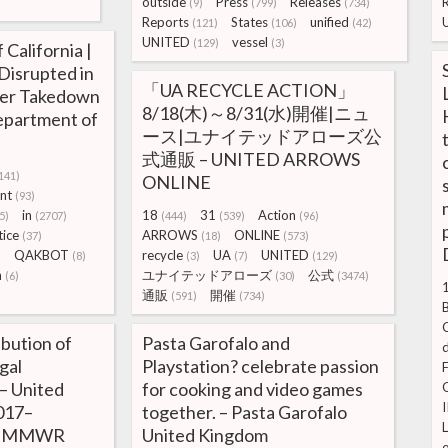
outside
Press
Releases
(9)
(799)
(734)
Reports
States
unified
(121)
(106)
(42)
UNITED
vessel
(129)
(3)
 California |
isrupted in
「UA RECYCLE ACTION」
ber Takedown
8/18(木)～8/31(水)開催|ニュ
Department of
ース|ユナイテッドアローズ公
式通販 – UNITED ARROWS
141)
ONLINE
nt
(93)
in
18
31
Action
5)
(2707)
(444)
(539)
(96)
tice
ARROWS
ONLINE
(37)
(18)
(573)
QAKBOT
recycle
UA
UNITED
)
(8)
(3)
(7)
(129)
n
ユナイテッドアローズ
公式
(6)
(30)
(3474)
通販
開催
(591)
(734)
C
bution of
Pasta Garofalo and
gal
Playstation? celebrate passion
— United
for cooking and video games
I
2017–
together. – Pasta Garofalo
 | MMWR
United Kingdom
o