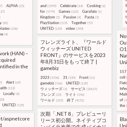
ALPHA
and
Celebrate
Cooking
7)
(25)
(3599)
(14)
(6)
for
Games
Garofalo
(27)
(5779)
(225)
(1)
Kingdom
Passion
Pasta
)
(5)
(4)
(5)
y
PlayStation
Together
(81)
(119)
(57)
States
UNITED
video
(106)
(129)
(290)
me
(4)
Not
フレンズライト、『ワールド
Out
ウィッチーズ UNITED
O15
work (HAN) –
FRONT』のサービスを2023
Nat
cquired
年8月31日をもって終了 |
Un
tified in the
gamebiz
157
coli
2023
31
Front
(1936)
(539)
(11)
Alert
7)
(69)
Fiel
gamebiz
UNITED
(766)
(129)
alth
(112)
Infe
ウィッチーズ
サービス
(3)
(20137)
Locally
(4)
Mult
フレンズ
ライト
(25)
(196)
20)
of
ワールド
終了
(3
(225)
(4151)
UNITED
(129)
the
次期「.NET 8」プレビューリ
et/aspnetcore
Bl
リース初公開。ネイティブコ
d
Un
ンパイラ改善で生成バイナリ