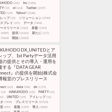
KUHODO
Inc
(231)
(1056)
TY
st
Twitter
(52)
(163)
(2197)
TED
Yahoo!
(129)
(2148)
レップ
ソリューション
(52)
(3740)
スプレイ
データ
(371)
(7494)
ースリリース
基盤
(1023)
(1295)
提供
新たに
(4099)
(16563)
(117)
開始
(5660)
(22402)
KUHODO DX_UNITEDとア
レップ、1st Partyデータ活用
盤の提供とその導入・運用を
援する『DATA GEAR
onnect』の提供を開始|株式会
博報堂のプレスリリース
nect
data
dx
(622)
(944)
(1155)
HAKUHODO
PARTY
(25)
(231)
(52)
UNITED
アイレップ
63)
(129)
(52)
タ
プレスリリース
(7494)
(19523)
堂
基盤
導入
(491)
(1295)
(3683)
支援
(16563)
(5137)