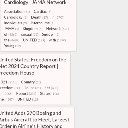
Cardiology | JAMA Network
Association
Cardiac
(61)
(6)
Cardiology
Death
in
(2)
(17)
(2707)
Individuals
Intercourse
(9)
(1)
JAMA
Kingdom
Network
(9)
(5)
(420)
of
sexual
Sudden
(3565)
(12)
(2)
the
UNITED
with
(4687)
(129)
(1770)
Young
(12)
United States: Freedom on the
Net 2021 Country Report |
Freedom House
2021
Country
(2113)
(10)
Freedom
House
net
(30)
(81)
(438)
on
Report
States
(2008)
(355)
(106)
the
UNITED
(4687)
(129)
United Adds 270 Boeing and
Airbus Aircraft to Fleet, Largest
Order in Airline’s History and