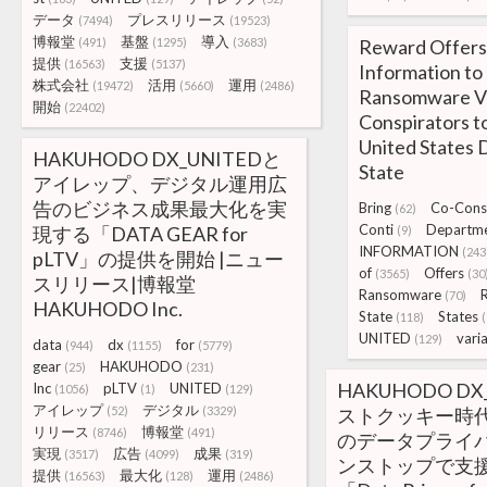
データ
プレスリリース
(7494)
(19523)
博報堂
基盤
導入
(491)
(1295)
(3683)
Reward Offers
提供
支援
(16563)
(5137)
Information to
株式会社
活用
運用
(19472)
(5660)
(2486)
Ransomware Va
開始
(22402)
Conspirators to
United States 
HAKUHODO DX_UNITEDと
State
アイレップ、デジタル運用広
告のビジネス成果最大化を実
Bring
Co-Cons
(62)
Conti
Departm
現する「DATA GEAR for
(9)
INFORMATION
(243
pLTV」の提供を開始 |ニュー
of
Offers
(3565)
(30
スリリース|博報堂
Ransomware
(70)
HAKUHODO Inc.
State
States
(118)
UNITED
vari
(129)
data
dx
for
(944)
(1155)
(5779)
gear
HAKUHODO
(25)
(231)
HAKUHODO DX
Inc
pLTV
UNITED
(1056)
(1)
(129)
アイレップ
デジタル
(52)
(3329)
ストクッキー時代
リリース
博報堂
(8746)
(491)
のデータプライ
実現
広告
成果
(3517)
(4099)
(319)
ンストップで支
提供
最大化
運用
(16563)
(128)
(2486)