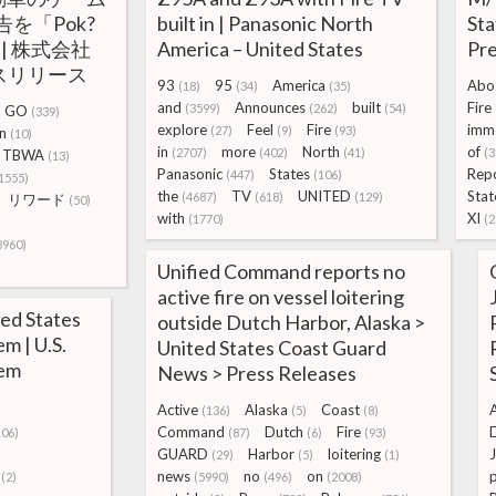
を「Pok?
built in | Panasonic North
Sta
 | 株式会社
America – United States
Pre
レスリリース
93
95
America
Abo
(18)
(34)
(35)
and
Announces
built
Fire
(3599)
(262)
(54)
GO
(339)
explore
Feel
Fire
imm
(27)
(9)
(93)
n
(10)
in
more
North
of
(2707)
(402)
(41)
(3
TBWA
(13)
Panasonic
States
Rep
(447)
(106)
1555)
the
TV
UNITED
Stat
(4687)
(618)
(129)
リワード
(50)
with
XI
(1770)
(2
8960)
Unified Command reports no
active fire on vessel loitering
ed States
outside Dutch Harbor, Alaska >
m | U.S.
United States Coast Guard
tem
News > Press Releases
Active
Alaska
Coast
A
(136)
(5)
(8)
Command
Dutch
Fire
106)
(87)
(6)
(93)
GUARD
Harbor
loitering
J
)
(29)
(5)
(1)
news
no
on
p
(2)
(5990)
(496)
(2008)