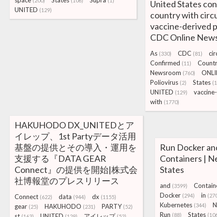
space
States
Supra
(200)
(106)
(1)
United States con
UNITED
(129)
country with circ
vaccine-derived po
CDC Online New
As
CDC
cir
(330)
(81)
Confirmed
Count
(11)
Newsroom
ONLI
(760)
Poliovirus
States
(2)
(
UNITED
vaccine
(129)
with
(1770)
HAKUHODO DX_UNITEDとア
イレップ、1st Partyデータ活用
基盤の提供とその導入・運用を
Run Docker an
支援する『DATA GEAR
Containers | N
Connect』の提供を開始|株式会
States
社博報堂のプレスリリース
and
Contain
(3599)
Docker
in
(294)
(27
Connect
data
dx
(622)
(944)
(1155)
Kubernetes
N
(344)
gear
HAKUHODO
PARTY
(25)
(231)
(52)
Run
States
(88)
(10
st
UNITED
アイレップ
(163)
(129)
(52)