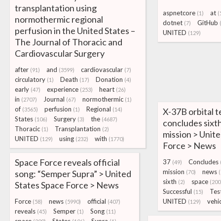
transplantation using
aspnetcore
at
(1)
(
normothermic regional
dotnet
GitHub
(7)
perfusion in the United States –
UNITED
(129)
The Journal of Thoracic and
Cardiovascular Surgery
after
and
cardiovascular
(91)
(3599)
(7)
circulatory
Death
Donation
(1)
(17)
(4)
early
experience
heart
(47)
(253)
(26)
in
Journal
normothermic
(2707)
(67)
(1)
of
perfusion
Regional
(3565)
(1)
(14)
X-37B orbital t
States
Surgery
the
(106)
(3)
(4687)
concludes sixt
Thoracic
Transplantation
(1)
(2)
mission > Unit
UNITED
using
with
(129)
(232)
(1770)
Force > News
Space Force reveals official
37
Concludes
(49)
mission
news
song: “Semper Supra” > United
(70)
sixth
space
(2)
(200
States Space Force > News
Successful
Tes
(15)
Force
news
official
UNITED
vehi
(58)
(5990)
(407)
(129)
reveals
Semper
Song
(45)
(1)
(11)