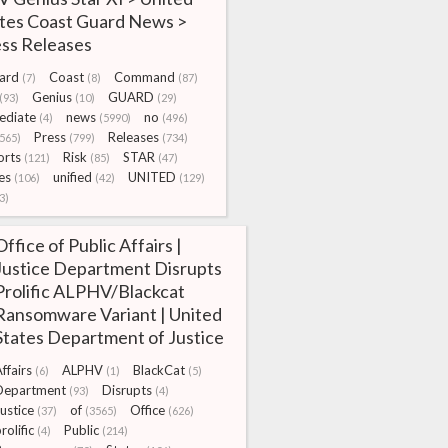
tes Coast Guard News >
ss Releases
ard
Coast
Command
(7)
(8)
(87)
Genius
GUARD
(93)
(10)
(29)
ediate
news
no
(4)
(5990)
(496)
Press
Releases
565)
(799)
(734)
orts
Risk
STAR
(121)
(85)
(47)
es
unified
UNITED
(106)
(42)
(129)
3)
Office of Public Affairs |
Justice Department Disrupts
Prolific ALPHV/Blackcat
Ransomware Variant | United
States Department of Justice
ffairs
ALPHV
BlackCat
(6)
(1)
(5)
Department
Disrupts
(93)
(4)
ustice
of
Office
(37)
(3565)
(626)
rolific
Public
(4)
(214)