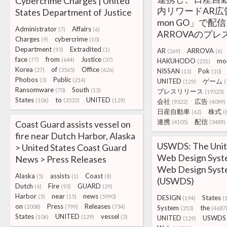
Cybercrime Charges | United
内リワードAR広告
States Department of Justice
mon GO」で配信
Administrator
Affairs
(7)
(6)
ARROVAのプ
Charges
cybercrime
(9)
(10)
Department
Extradited
(93)
(1)
AR
ARROVA
(269)
(6)
face
from
Justice
(77)
(644)
(37)
HAKUHODO
mo
(231)
Korea
of
Office
(27)
(3565)
(626)
NISSAN
Pok
(13)
(10)
Phobos
Public
(3)
(214)
UNITED
ゲーム
(129)
(
Ransomware
South
(70)
(13)
プレスリリース
(19523)
States
to
UNITED
(106)
(3535)
(129)
会社
広告
(9322)
(4099)
日産自動車
株式
(62)
(
連携
配信
Coast Guard assists vessel on
(4105)
(3489)
fire near Dutch Harbor, Alaska
USWDS: The Unit
> United States Coast Guard
Web Design Syste
News > Press Releases
Web Design Sys
Alaska
assists
Coast
(5)
(1)
(8)
(USWDS)
Dutch
Fire
GUARD
(6)
(93)
(29)
Harbor
near
news
(5)
(15)
(5990)
DESIGN
States
(194)
(
on
Press
Releases
(2008)
(799)
(734)
System
the
(353)
(4687
States
UNITED
vessel
(106)
(129)
(3)
UNITED
USWDS
(129)