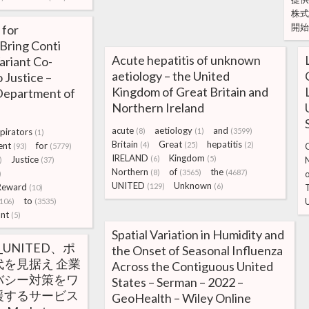
株式
開始
 for
 Bring Conti
Acute hepatitis of unknown
riant Co-
aetiology – the United
 Justice –
Kingdom of Great Britain and
Department of
Northern Ireland
acute
aetiology
and
pirators
(8)
(1)
(3599)
(1)
Britain
Great
hepatitis
ent
for
(4)
(25)
(2)
(93)
(5779)
IRELAND
Kingdom
Justice
(6)
(5)
)
(37)
Northern
of
the
(8)
(3565)
(4687)
o
)
UNITED
Unknown
Reward
(129)
(6)
(10)
to
(106)
(3535)
ant
(5)
Spatial Variation in Humidity and
_UNITED、ポ
the Onset of Seasonal Influenza
を見据え 企業
Across the Contiguous United
バシー対策をワ
States – Serman – 2022 –
援するサービス
GeoHealth – Wiley Online