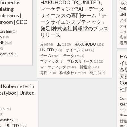
firmed as
HAKUHODO DX_UNITED、
HA
ulating
マーケティング?AI・データ
PAR
liovirus |
サイエンスの専門チーム「デ
UNI
アイ
sroom | CDC
ータサイエンスブティック」
ディ
発足|株式会社博報堂のプレス
culating
ニュ
(1)
リリース
ry
広告
(10)
NE
活用
(573)
ai
dx
HAKUHODO
(6994)
(1155)
(231)
106)
UNITED
サイエンス
(129)
(4300)
-derived
(1)
チーム
データ
HA
(705)
(7494)
ブティック
プレスリリース
(6)
(19523)
イ
マーケティング
博報堂
(2610)
(491)
基
専門
株式会社
発足
(528)
(19472)
(337)
支
C
d Kubernetes in
社
estybox | United
Con
gear
ers
(50)
st
(1
07)
デー
estybox
(3)
博報
UNITED
6)
(129)
提供