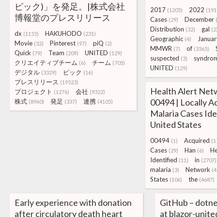
ピック)」を発足。|株式会社
2017
2022
(1205)
(191
博報堂のプレスリリース
Cases
December
(29)
Distribution
gal
(32)
(2
dx
HAKUHODO
(1155)
(231)
Geographic
Januar
(4)
Movie
Pinterest
piQ
(32)
(97)
(2)
MMWR
of
(7)
(3565)
Quick
Team
UNITED
(79)
(209)
(129)
suspected
syndro
(3)
クリエイティブチーム
チーム
(6)
(705)
UNITED
(129)
デジタル
ピック
(3329)
(16)
プレスリリース
(19523)
Health Alert Net
プロジェクト
会社
(1276)
(9322)
00494 | Locally A
株式
発足
連携
(8960)
(337)
(4105)
Malaria Cases Iden
United States
00494
Acquired
(1)
(1
Cases
Han
He
(29)
(6)
Identified
in
(11)
(2707)
malaria
Network
(3)
(4
States
the
(106)
(4687)
Early experience with donation
GitHub – dotn
after circulatory death heart
at blazor-unite