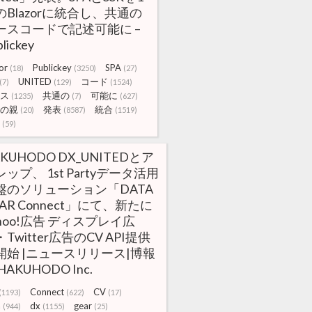
のBlazorに統合し、共通の
ースコードで記述可能に –
lickey
or
Publickey
SPA
(18)
(3250)
(27)
UNITED
コード
(7)
(129)
(1524)
ス
共通の
可能に
(1235)
(7)
(627)
の親
発表
統合
(20)
(8587)
(1519)
(59)
KUHODO DX_UNITEDとア
ップ、 1st Partyデータ活用
盤のソリューション「DATA
AR Connect」にて、新たに
ahoo!広告 ディスプレイ広
Twitter広告のCV API提供
開始 |ニュースリリース|博報
HAKUHODO Inc.
Connect
CV
(1193)
(622)
(17)
a
dx
gear
(944)
(1155)
(25)