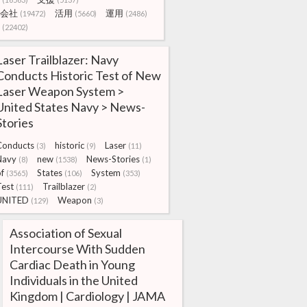
会社
活用
運用
(19472)
(5660)
(2486)
(22402)
Laser Trailblazer: Navy
Conducts Historic Test of New
Laser Weapon System >
United States Navy > News-
Stories
Conducts
historic
Laser
(3)
(9)
(11)
Navy
new
News-Stories
(8)
(1538)
(1)
f
States
System
(3565)
(106)
(353)
Test
Trailblazer
(111)
(2)
UNITED
Weapon
(129)
(3)
Association of Sexual
Intercourse With Sudden
Cardiac Death in Young
Individuals in the United
Kingdom | Cardiology | JAMA