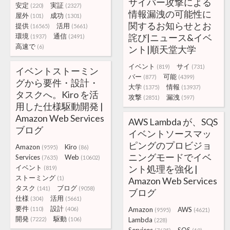
サイバー攻撃による
安定
実証
(220)
(2327)
情報漏洩の可能性に
屋外
成功
(101)
(1301)
関するお知らせとお
提供
活用
(16565)
(5661)
環境
通信
詫び|ニュース&イベ
(1937)
(2491)
高速で
(6)
ント|順天堂大学
イベント
サイ
(819)
(731)
イベントストーミン
バー
可能
(877)
(4399)
グから要件・設計・
大学
情報
(1375)
(13937)
タスクへ。Kiro を活
攻撃
漏洩
(2851)
(597)
用した仕様駆動開発 |
Amazon Web Services
AWS Lambda が、SQS
ブログ
イベントソースマッ
ピングのプロビジョ
Amazon
Kiro
(9595)
(86)
ニングモードでイベ
Services
Web
(7635)
(10602)
イベント
ント処理を強化 |
(819)
ストーミング
(1)
Amazon Web Services
タスク
ブログ
(141)
(9058)
ブログ
仕様
活用
(304)
(5661)
要件
設計
(110)
(406)
Amazon
AWS
(9595)
(4621)
開発
駆動
(7222)
(106)
Lambda
(228)