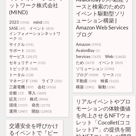
ットワーク株式会社
ースと検索のための
(MIND)
イベント駆動型ソリ
ューション構築 |
2023
mind
(1936)
(35)
Amazon Web Services
SASE
イベント
(49)
(819)
インフォメーションネットワ
ブログ
ーク
(8)
サイクル
Amazon
(191)
(9595)
サポート
AvalonBay
(3131)
(1)
サービス
Services
Web
(20137)
(7635)
(10602)
セキュリティー
ため
イベント
(152)
(2673)
(819)
トピックス
ソリューション
(524)
(3740)
トータル
ブログ
リース
(128)
(9058)
(52)
マネージド
ライフ
不動産
検索
(398)
(321)
(190)
(1621)
三菱電機
会社
構築
駆動
(307)
(9326)
(2041)
(106)
全般
導入
(25)
(3683)
拡充
株式
(557)
(8964)
リアルイベントやプロ
環境
発売
(1937)
(2170)
モーションの体験価値
運用
開始
(2487)
(22403)
を向上させるNFTウォ
レット「Cocollet(ココ
交通安全を呼びかけ
レット)™」の提供を開
るイベントで『ピー