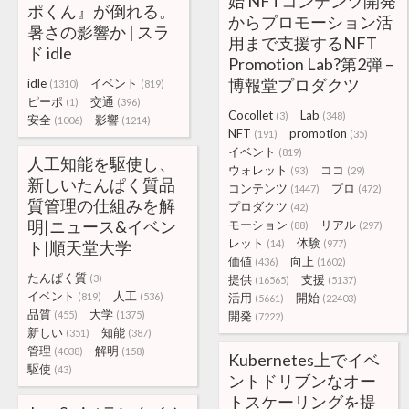
始 NFTコンテンツ開発
ポくん』が倒れる。
からプロモーション活
暑さの影響か | スラ
用まで支援するNFT
ド idle
Promotion Lab?第2弾 –
博報堂プロダクツ
idle
イベント
(1310)
(819)
ピーポ
交通
(1)
(396)
Cocollet
Lab
(3)
(348)
安全
影響
(1006)
(1214)
NFT
promotion
(191)
(35)
イベント
(819)
人工知能を駆使し、
ウォレット
ココ
(93)
(29)
新しいたんぱく質品
コンテンツ
プロ
(1447)
(472)
質管理の仕組みを解
プロダクツ
(42)
明|ニュース&イベン
モーション
リアル
(88)
(297)
レット
体験
ト|順天堂大学
(14)
(977)
価値
向上
(436)
(1602)
たんぱく質
(3)
提供
支援
(16565)
(5137)
イベント
人工
(819)
(536)
活用
開始
(5661)
(22403)
品質
大学
(455)
(1375)
開発
(7222)
新しい
知能
(351)
(387)
管理
解明
(4038)
(158)
Kubernetes上でイベ
駆使
(43)
ントドリブンなオー
トスケーリングを提