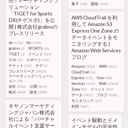
売 ? マーケティングソ
量子
開発
(260)
(7222)
リューション
「TIGET for Sports
AWS CloudTrail を利
DX(チゲスポ)」を公
用して Amazon S3
開 | 株式会社grabssの
Express One Zone の
プレスリリース
データイベントをモ
dx
for
ニタリングする |
(1155)
(5782)
grabss
SPORTS
(4)
(63)
Amazon Web Services
TIGET
イベント
(2)
(819)
ブログ
スポ
スポーツ
(21)
(351)
チケット
チゲ
(218)
(1)
Amazon
AWS
(9595)
(4621)
プレスリリース
(19523)
CloudTrail
(26)
マーケティングソリューシ
Express
One
(110)
(828)
ョン
(18)
Services
Web
(7635)
(10602)
会社
公開
(9326)
(4616)
Zone
イベント
(49)
(819)
株式
販売
(8964)
(3999)
データ
ブログ
(7495)
(9058)
モニタリング
(167)
キヤノンマーケティ
利用
(5467)
ングジャパン株式会
社による「バーチャ
イベント駆動とドメ
ルイベント支援サー
インモデルの完全性