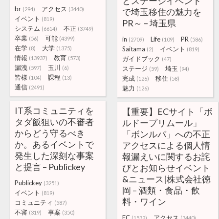
とステージイベント
br
アクセス
(294)
(3440)
で埼玉移住の魅力を
イベント
(819)
PR～ – 埼玉県
システム
不正
(6614)
(3749)
卒業
可能
(56)
(4399)
in
Life
PR
(2709)
(109)
(586)
在学
大学
(8)
(1375)
Saitama
イベント
(2)
(819)
情報
教育
(13937)
(573)
ガイドブック
(47)
漏洩
玉川
(597)
(6)
ステージ
埼玉
(59)
(94)
皆様
課程
(104)
(13)
完成
移住
(126)
(58)
通信
(2491)
魅力
(126)
IT系コミュニティを
【重要】ECサイト「ボ
タダ飯狙いの不審者
ルドープリムール」
からどう守るべき
「ボンルパ」への不正
か。あるイベントで
アクセスによる個人情
発生した深刻な事案
報漏えいに関するお詫
と提言 – Publickey
びとお知らせイベント
&ニュース|株式会社徳
Publickey
(3251)
岡 – 酒類・食品・飲
イベント
(819)
料・ワイン
コミュニティ
(587)
不審
事案
(319)
(350)
EC
アクセス
(1532)
(3440)