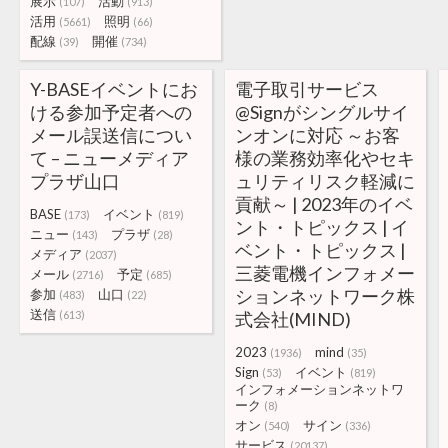
展示
活動
(107)
(913)
活用
照明
(5661)
(66)
配線
開催
(39)
(734)
Y-BASEイベントにお
電子取引サービス
ける参加予定者への
@Signがシングルサイ
メール誤送信につい
ンオンに対応 ～お客
て – ニューメディア
様の業務効率化やセキ
プラザ山口
ュリティリスク軽減に
貢献～ | 2023年のイベ
BASE
イベント
(173)
(819)
ント・トピックス | イ
ニュー
プラザ
(143)
(28)
ベント・トピックス |
メディア
(2037)
三菱電機インフォメー
メール
予定
(2716)
(685)
ションネットワーク株
参加
山口
(483)
(22)
送信
(613)
式会社(MIND)
2023
mind
(1936)
(35)
Sign
イベント
(53)
(819)
インフォメーションネットワ
ーク
(8)
オン
サイン
(540)
(336)
サービス
(20137)