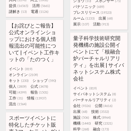
ショウ
スポンサー
(10)
(75)
提供
活用
(16565)
(5661)
パナソニック
(689)
謎解き
電通
(13)
(1126)
プレスリリース
(19523)
ルーム
出展
(1233)
(68)
展示
活動
【お詫びとご報告】
(107)
(913)
公式オンラインショ
量子科学技術研究開
ップにおける個人情
発機構の施設公開イ
報流出の可能性につ
ベントにて「核融合
いて | イベント工作キ
炉バーチャルリアリ
ットの「たのつく」
ティ」を出展 | サイバ
イベント
(819)
ネットシステム株式
オンライン
(2109)
会社
キット
ショップ
(230)
(590)
個人
公式
(2809)
(3478)
イベント
(819)
可能
報告
(4399)
(1501)
サイバネットシステム
(8)
工作
情報
(31)
(13937)
バーチャルリアリティ
(2)
流出
(1564)
会社
公開
(9326)
(4616)
出展
技術
(68)
(3532)
スポーツイベントに
施設
株式
(506)
(8964)
機構
研究
特化したチケット販
(1440)
(2321)
科学
融合
(268)
(173)