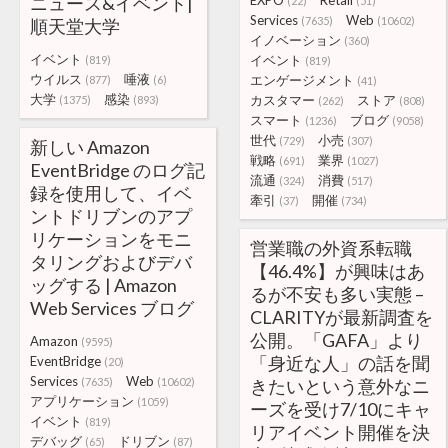
ニュース&イベント|
EXPO
Retail
(22)
(51)
Services
Web
(7635)
(10602)
順天堂大学
イノベーション
(360)
イベント
イベント
(819)
(819)
ウイルス
唾液
エンゲージメント
(877)
(6)
(41)
大学
感染
カスタマー
ストア
(1375)
(893)
(262)
(808)
スマート
ブログ
(1236)
(9058)
世代
小売
(729)
(307)
新しい Amazon
戦略
業界
(691)
(1027)
EventBridge のログ記
流通
消費
(324)
(517)
録を使用して、イベ
牽引
開催
(37)
(734)
ントドリブンのアプ
リケーションをモニ
営業職の外資系転職
タリングおよびデバ
【46.4%】が興味はあ
ッグする | Amazon
るが不安も多い実態 –
Web Services ブログ
CLARITYが最新調査を
公開。「GAFA」より
Amazon
(9595)
「身近な人」の話を聞
EventBridge
(20)
Services
Web
(7635)
(10602)
きたいという意外なニ
アプリケーション
(1059)
ーズを受け7/10にキャ
イベント
(819)
リアイベント開催を決
デバッグ
ドリブン
(65)
(87)