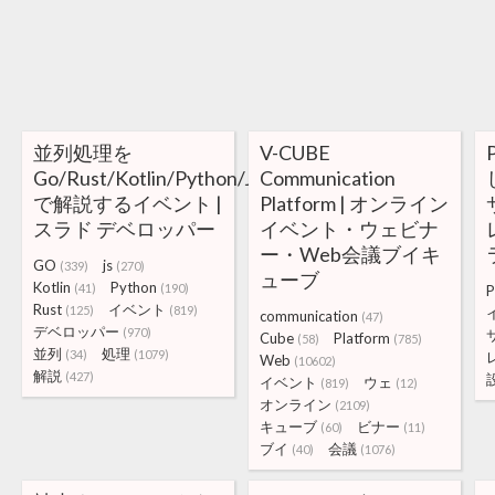
並列処理を
V-CUBE
Go/Rust/Kotlin/Python/JS
Communication
で解説するイベント |
Platform | オンライン
スラド デベロッパー
イベント・ウェビナ
ー・Web会議ブイキ
GO
js
(339)
(270)
ューブ
Kotlin
Python
(41)
(190)
P
Rust
イベント
(125)
(819)
communication
(47)
デベロッパー
(970)
Cube
Platform
(58)
(785)
並列
処理
(34)
(1079)
Web
(10602)
解説
(427)
イベント
ウェ
(819)
(12)
オンライン
(2109)
キューブ
ビナー
(60)
(11)
ブイ
会議
(40)
(1076)