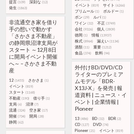
提言
深刻な
(109)
(12)
イベント
サイト
(819)
(6266)
発生
(1863)
プリムール
ボルドー
(1)
(1)
ボン
ルパ
(29)
(1)
非流通空き家を借り
ワイン
不正
(32)
(3749)
手の想いで動かす
会社
個人
(9326)
(2809)
「さかさま不動産」
徳岡
情報
(1)
(13937)
株式
漏えい
(8964)
(1134)
の静岡県沼津支局が
酒類
重要
(11)
(1212)
スタート ～12月8日
食品
飲料
(374)
(94)
に開局イベント開催
へ～ – さかさま不動
外付けBD/DVD/CD
産
ライターのプレミア
12
さかさま
ムモデル「BDR-
(1455)
(1)
イベント
(819)
X13J-X」を発売 | 報
スタート
(1168)
道資料 | ニュース・イ
不動産
借り手
(190)
(1)
ベント | 企業情報 |
支局
沼津
(6)
(7)
Pioneer
流通
空き家
(324)
(17)
開催
開局
(734)
(28)
13
BD
BDR
(486)
(32)
(2)
静岡
(62)
CD
DVD
(127)
(74)
Pioneer
イベント
(21)
(819)