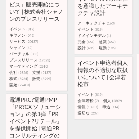
ビス」販売開始につ
を意識したアーキテ
いて | 株式会社シャノ
クチャ設計
ンのプレスリリース
アーキテクチャ
(160)
イベント
イベント
(819)
(819)
キヤノン
ドメインモデル
(546)
(1)
サービス
完全
意識
(20137)
(464)
(667)
シャノン
設計
駆動
(42)
(406)
(106)
バーチャル
(388)
プレスリリース
(19523)
イベント申込者個人
マーケティング
(2610)
情報の不適切な取扱
会社
支援
(9326)
(5137)
いについて | 会津若
株式
販売
(8964)
(3999)
松市
開始
(22403)
イベント
(819)
電通PRC?電通PMP
会津若松
個人
(7)
(2809)
『PR?CX ソリューシ
情報
申込
(13937)
(114)
ョン』の第1弾「PR
適切な
(207)
イベント?リテール」
を提供開始 | 電通PR
コンサルティングの