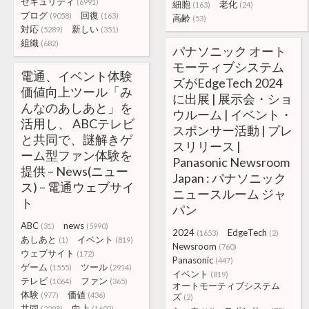
セキュリティ
(6991)
細胞
老化
(163)
(24)
ブログ
回復
(9058)
(163)
高齢
(53)
対応
新しい
(5289)
(351)
組織
(682)
パナソニック オート
モーティブシステム
電通、イベント体験
ズがEdgeTech 2024
価値向上ツール「み
に出展 | 展示会・ショ
んなのあしあと」を
ウルーム | イベント・
活用し、 ABCテレビ
スポンサー活動 | プレ
と共同で、謎解きゲ
スリリース |
ーム型ファン体験を
Panasonic Newsroom
提供 – News(ニュー
Japan : パナソニック
ス) – 電通ウェブサイ
ニュースルーム ジャ
ト
パン
ABC
news
(31)
(5990)
2024
EdgeTech
(1653)
(2)
あしあと
イベント
(1)
(819)
Newsroom
(760)
ウェブサイト
(172)
Panasonic
(447)
ゲーム
ツール
(1555)
(2914)
イベント
(819)
テレビ
ファン
(1064)
(365)
オートモーティブシステム
体験
価値
(977)
(436)
ズ
(2)
共同
向上
(2298)
(1602)