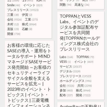
11
25
IGA
(1664)
(495)
(4)
関数
高速な
Smile
イベント
(94)
(36)
(46)
(819)
プレスリリース
(19523)
三重
伊賀
(38)
(2)
TOPPANとVESS
会社
工業
(9326)
(275)
Labs、イベントのデ
木村
株式
(12)
(8964)
ジタル参加証配布サ
直販
石鹸
(23)
(8)
ービスを共同開
開催
(734)
発|TOPPANホールデ
ィングス株式会社の
お客様の環境に応じた
プレスリリース
SASEの導入・運用をト
ータルサポート MIND
Labs
TOPPAN
(164)
(79)
マネージドSASEサービ
VESS
イベント
(1)
(819)
ス発売開始 ～お客様の
サービス
(20137)
デジタル
(3329)
セキュリティーライフ
プレスリリース
(19523)
サイクル全般を支える
ホールディングス
(996)
サービスを拡充～ |
会社
共同
(9326)
(2298)
2023年のイベント・ト
参加
株式
(483)
(8964)
ピックス | イベント・
配布
開発
(337)
(7222)
トピックス | 三菱電機
インフォメーションネ
AvalonBay の不動産リ