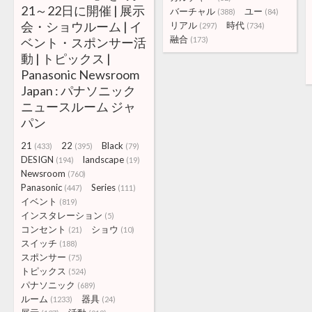
21～22日に開催 | 展示
バーチャル
ユー
(388)
(84)
会・ショウルーム | イ
リアル
時代
(297)
(734)
融合
ベント・スポンサー活
(173)
動 | トピックス |
Panasonic Newsroom
Japan : パナソニック
ニュースルーム ジャ
パン
21
22
Black
(433)
(395)
(79)
DESIGN
landscape
(194)
(19)
Newsroom
(760)
Panasonic
Series
(447)
(111)
イベント
(819)
インスタレーション
(5)
コンセント
ショウ
(21)
(10)
スイッチ
(188)
スポンサー
(75)
トピックス
(524)
パナソニック
(689)
ルーム
器具
(1233)
(24)