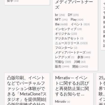
疫学
(10)
メディアパートナー
ズ
br
DY
(294)
(235)
NFT
Play
(191)
(424)
the
イベント
(4688)
(819)
インセンティブ
(23)
オリジナル
(233)
デジタルアセット
(3)
ニュースリリース
(1023)
フロンターレ
(2)
メディアパートナーズ
(44)
レアグッズ
参加
(1)
(483)
可能な
川崎
(305)
(43)
販売
開始
(3999)
(22403)
凸版印刷、イベント
Mirrativ — イベン
2
などでバーチャルフ
トに関するお詫び
ト
ァッション体験がで
と再発防止策に関
界
きる「MetaClone?ス
するお知らせ …
験
タジオ」を提供開始|
イ
Mirrativ
(6)
凸版印刷株式会社の
画 