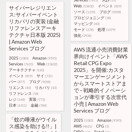
Services
SQS
(7635)
(19)
Web
イベント
(10602)
(819)
サイバーレジリエン
ソース
ブログ
(1235)
(9058)
ス:サイバーイベント
プロビジョニング
(38)
リカバリの実装 (金融
マッピング
(40)
リファレンスアーキ
モード
処理
(278)
(1079)
テクチャ日本版 2025)
強化
(2936)
| Amazon Web
Services ブログ
AWS 流通小売消費財業
界向けイベント「AWS
2025
Amazon
(1083)
(9595)
Retail CPG Expo
Services
Web
(7635)
(10602)
2025」を開催:カスタ
アーキテクチャ
(160)
イベント
サイ
マーエンゲージメント
(819)
(731)
バー
ブログ
(877)
(9058)
からスマートストアま
リエンス
リカバリ
(40)
(43)
で – 戦略的イノベーシ
リファレンス
(58)
ョンが牽引する次世代
レジ
実装
(168)
(773)
小売 | Amazon Web
日本
金融
(6311)
(584)
Services ブログ
「蚊の唾液がウイル
2025
Amazon
(1083)
(9595)
ス感染を助ける!!」|
AWS
CPG
(4621)
(5)