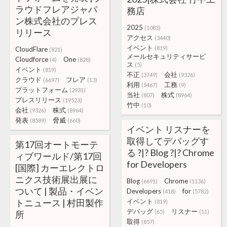
ラウドフレアジャパ
務店
ン株式会社のプレス
2025
(1083)
リリース
アクセス
(3440)
イベント
(819)
CloudFlare
(821)
メールセキュリティサービ
Cloudforce
One
(4)
(828)
ス
(5)
イベント
(819)
不正
会社
(3749)
(9326)
クラウド
フレア
(6697)
(13)
利用
工務
(5467)
(9)
プラットフォーム
(2931)
当社
株式
(807)
(8964)
プレスリリース
(19523)
竹中
(10)
会社
株式
(9326)
(8964)
発表
脅威
(8589)
(660)
イベント リスナーを
取得してデバッグす
第17回オートモーテ
る ?|? Blog ?|? Chrome
ィブワールド/第17回
for Developers
[国際] カーエレクトロ
ニクス技術展出展に
Blog
Chrome
(6691)
(1136)
ついて | 製品・イベン
Developers
for
(418)
(5782)
トニュース | 村田製作
イベント
(819)
デバッグ
リスナー
(65)
(11)
所
取得
(857)