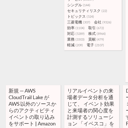
シングル
(144)
セキュリティリスク
(22)
トピックス
(524)
三菱電機
会社
(307)
(9326)
効率
取引
(1104)
(672)
対応
株式
(5289)
(8964)
業務
貢献
(3303)
(479)
軽減
電子
(209)
(2107)
新規 — AWS
リアルイベントの来
CloudTrail Lake が
場者データ分析を通
AWS 以外のソースか
じて、 イベント効果
らのアクティビティ
と来場者の関心度を
イベントの取り込み
計測するソリューシ
をサポート | Amazon
ョン 「イベスコ」を