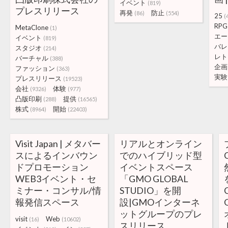
イベント
(819)
プレスリリース
再発
防止
(86)
(554)
25
(
RPG
MetaClone
(1)
エー
イベント
(819)
バレ
スタジオ
(214)
レト
バーチャル
(388)
企画
ファッション
(363)
実験
プレスリリース
(19523)
会社
体験
(9326)
(977)
凸版印刷
提供
(288)
(16565)
株式
開始
(8964)
(22403)
Visit Japan | メタバー
リアルとオンライン
スによるインバウン
でのハイブリッド型
ドプロモーション
イベントスペース
WEB3イベント・セ
「GMO GLOBAL
ミナー・コンサル/情
STUDIO」を開
報発信スペース
設|GMOインターネ
ットグループのプレ
visit
Web
(16)
(10602)
スリリース