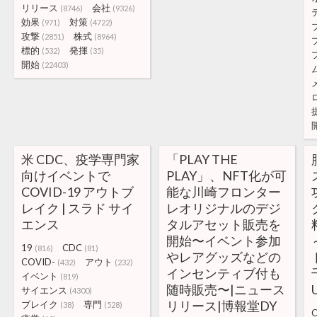
リリース
会社
(8746)
(9326)
効果
対策
(971)
(4722)
攻撃
株式
(2851)
(8964)
標的
発揮
(532)
(35)
開始
(22403)
米 CDC、疫学専門家
「PLAY THE
向けイベントで
PLAY」、NFT化が可
COVID-19 アウトブ
能な川崎フロンター
レイク | スラド サイ
レオリジナルのデジ
エンス
タルアセット販売を
開始〜イベント参加
19
CDC
(816)
(81)
やレアグッズなどの
COVID-
アウト
(432)
(232)
インセンティブ付も
イベント
(819)
随時販売〜|ニュース
U
サイエンス
(4300)
リリース|博報堂DY
ブレイク
専門
(38)
(528)
C