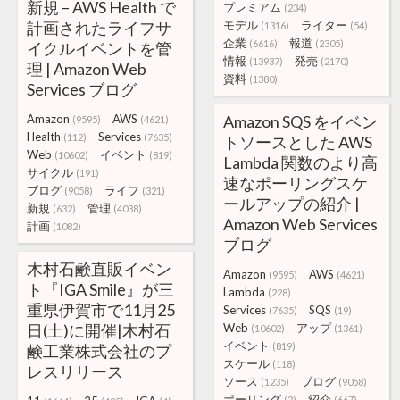
新規 – AWS Health で
プレミアム
(234)
計画されたライフサ
モデル
ライター
(1316)
(54)
企業
報道
(6616)
(2305)
イクルイベントを管
情報
発売
(13937)
(2170)
理 | Amazon Web
資料
(1380)
Services ブログ
Amazon
AWS
Amazon SQS をイベン
(9595)
(4621)
Health
Services
(112)
(7635)
トソースとした AWS
Web
イベント
(10602)
(819)
Lambda 関数のより高
サイクル
(191)
速なポーリングスケ
ブログ
ライフ
(9058)
(321)
ールアップの紹介 |
新規
管理
(632)
(4038)
Amazon Web Services
計画
(1082)
ブログ
木村石鹸直販イベン
Amazon
AWS
(9595)
(4621)
ト『IGA Smile』が三
Lambda
(228)
重県伊賀市で11月25
Services
SQS
(7635)
(19)
日(土)に開催|木村石
Web
アップ
(10602)
(1361)
イベント
(819)
鹸工業株式会社のプ
スケール
(118)
レスリリース
ソース
ブログ
(1235)
(9058)
ポーリング
紹介
(2)
(667)