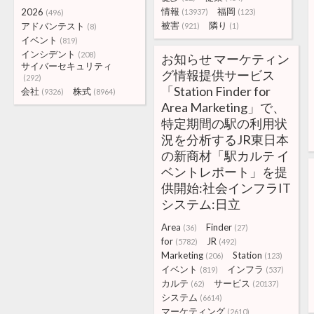
情報
福岡
2026
(13937)
(123)
(496)
被害
隣り
アドバンテスト
(921)
(1)
(8)
イベント
(819)
インシデント
(208)
お知らせ マーケティン
サイバーセキュリティ
グ情報提供サービス
(292)
「Station Finder for
会社
株式
(9326)
(8964)
Area Marketing」で、
特定期間の駅の利用状
況を分析するJR東日本
の新商材「駅カルテ イ
ベントレポート」を提
供開始:社会インフラIT
システム:日立
Area
Finder
(36)
(27)
for
JR
(5782)
(492)
Marketing
Station
(206)
(123)
イベント
インフラ
(819)
(537)
カルテ
サービス
(62)
(20137)
システム
(6614)
マーケティング
(2610)