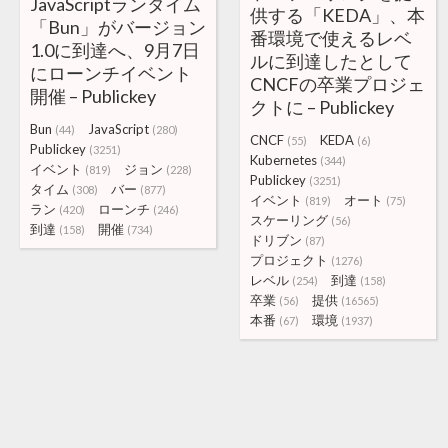
JavaScriptランタイム
供する「KEDA」、本
「Bun」がバージョン
番環境で使えるレベ
1.0に到達へ、9月7日
ルに到達したとして
にローンチイベント
CNCFの卒業プロジェ
開催 – Publickey
クトに – Publickey
Bun
JavaScript
(44)
(280)
CNCF
KEDA
(55)
(6)
Publickey
(3251)
Kubernetes
(344)
イベント
ジョン
(819)
(228)
Publickey
(3251)
タイム
バー
(308)
(877)
イベント
オート
(819)
(75)
ラン
ローンチ
(420)
(246)
スケーリング
(56)
到達
開催
(158)
(734)
ドリブン
(87)
プロジェクト
(1276)
レベル
到達
(254)
(158)
卒業
提供
(56)
(16565)
本番
環境
(67)
(1937)