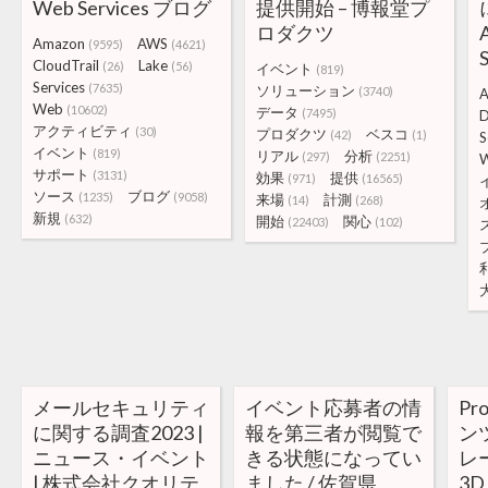
Web Services ブログ
提供開始 – 博報堂プ
ロダクツ
Amazon
AWS
(9595)
(4621)
CloudTrail
Lake
(26)
(56)
イベント
(819)
Services
(7635)
ソリューション
(3740)
A
Web
(10602)
データ
(7495)
アクティビティ
(30)
プロダクツ
ベスコ
(42)
(1)
S
イベント
(819)
リアル
分析
(297)
(2251)
サポート
(3131)
効果
提供
(971)
(16565)
ソース
ブログ
(1235)
(9058)
来場
計測
(14)
(268)
新規
(632)
開始
関心
(22403)
(102)
メールセキュリティ
イベント応募者の情
Pr
に関する調査2023 |
報を第三者が閲覧で
ン
ニュース・イベント
きる状態になってい
レ
| 株式会社クオリテ
ました / 佐賀県
3D