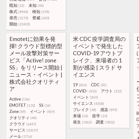
既知
未知
(22)
(44)
株式
検知
(8964)
(678)
発売
脅威
(2170)
(660)
開始
(22403)
Emotetに効果を発
米 CDC 疫学調査局の
揮! クラウド型標的型
イベントで発生した
メール攻撃対策サー
COVID-19 アウトブ
ビス「Active! zone
レイク、来場者の 1
SS」をリリース開始 |
割が感染 | スラド サ
ニュース・イベント |
イエンス
株式会社クオリティ
19
CDC
(816)
(81)
ア
COVID-
アウト
(432)
(232)
イベント
(819)
Active
(136)
サイエンス
(4300)
EMOTET
SS
(120)
(26)
ブレイク
感染
(38)
(893)
Zone
イベント
(49)
(819)
来場
疫学
(14)
(10)
クオリティ
(44)
発生
調査
(1863)
(5802)
クラウド
(6697)
サービス
(20137)
メール
(2716)