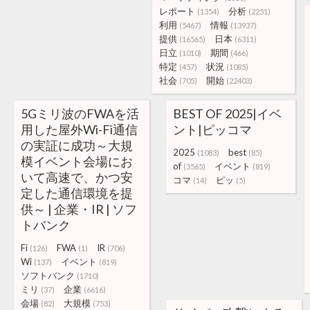
レポート
分析
(1354)
(2251)
利用
情報
(5467)
(13937)
提供
日本
(16565)
(6311)
日立
期間
(1010)
(466)
特定
状況
(457)
(1085)
社会
開始
(705)
(22403)
5Gミリ波のFWAを活
BEST OF 2025|イベ
用した屋外Wi-Fi通信
ント|ピッコマ
の実証に成功～大規
2025
best
(1083)
(85)
模イベント会場にお
of
イベント
(3565)
(819)
いて高速で、かつ安
コマ
ピッ
(14)
(5)
定した通信環境を提
供～ | 企業・IR | ソフ
トバンク
Fi
FWA
IR
(126)
(1)
(706)
Wi
イベント
(137)
(819)
ソフトバンク
(1710)
ミリ
企業
(37)
(6616)
会場
大規模
(82)
(753)