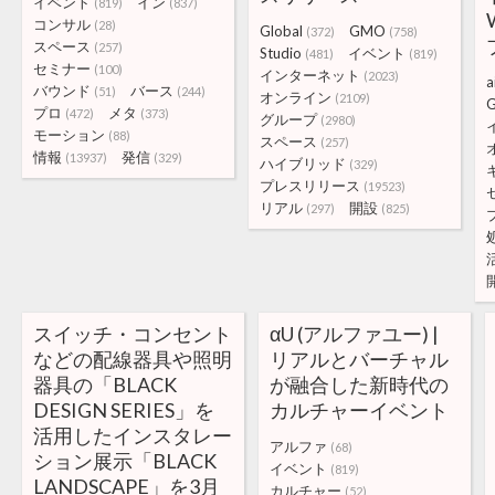
イベント
イン
(819)
(837)
コンサル
(28)
Global
GMO
(372)
(758)
スペース
(257)
Studio
イベント
(481)
(819)
セミナー
(100)
インターネット
(2023)
a
バウンド
バース
(51)
(244)
オンライン
(2109)
G
プロ
メタ
(472)
(373)
グループ
(2980)
モーション
(88)
スペース
(257)
情報
発信
(13937)
(329)
ハイブリッド
(329)
プレスリリース
(19523)
リアル
開設
(297)
(825)
スイッチ・コンセント
αU (アルファユー) |
などの配線器具や照明
リアルとバーチャル
器具の「BLACK
が融合した新時代の
DESIGN SERIES」を
カルチャーイベント
活用したインスタレー
アルファ
(68)
ション展示「BLACK
イベント
(819)
LANDSCAPE」を3月
カルチャー
(52)