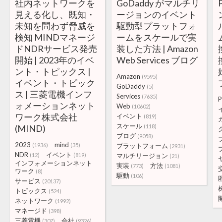
社内ネットワークを
GoDaddy がマルチリ
見える化し、既知・
ージョンのイベント
未知を問わず脅威を
駆動型プラットフォ
検知 MINDマネージ
ームをスケールで実
ドNDRサービス発売
装した方法 | Amazon
開始 | 2023年のイベ
Web Services ブログ
ント・トピックス |
Amazon
(9595)
イベント・トピック
GoDaddy
(5)
ス | 三菱電機インフ
Services
(7635)
P
ォメーションネット
Web
(10602)
ワーク株式会社
イベント
(819)
スケール
(MIND)
(118)
ブログ
(9058)
2023
mind
(1936)
(35)
プラットフォーム
(2931)
NDR
イベント
(12)
(819)
マルチリージョン
(21)
インフォメーションネット
実装
方法
(773)
(1081)
ワーク
(8)
駆動
(106)
サービス
(20137)
トピックス
(524)
ネットワーク
(1992)
マネージド
(398)
三菱電機
会社
(307)
(9326)