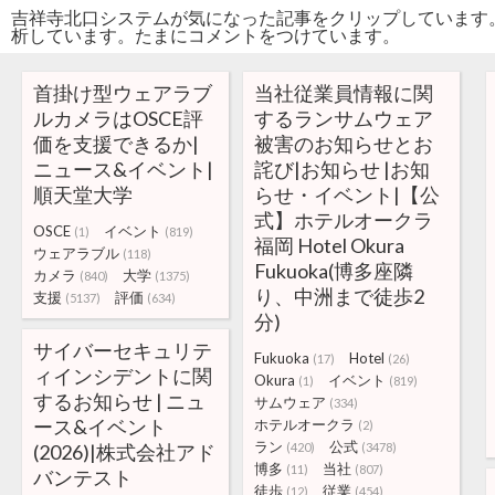
吉祥寺北口システムが気になった記事をクリップしています
析しています。たまにコメントをつけています。
首掛け型ウェアラブ
当社従業員情報に関
ルカメラはOSCE評
するランサムウェア
価を支援できるか|
被害のお知らせとお
ニュース&イベント|
詫び|お知らせ |お知
順天堂大学
らせ・イベント|【公
式】ホテルオークラ
OSCE
イベント
(1)
(819)
福岡 Hotel Okura
ウェアラブル
(118)
Fukuoka(博多座隣
カメラ
大学
(840)
(1375)
り、中洲まで徒歩2
支援
評価
(5137)
(634)
分)
サイバーセキュリテ
Fukuoka
Hotel
(17)
(26)
ィインシデントに関
Okura
イベント
(1)
(819)
するお知らせ | ニュ
サムウェア
(334)
ース&イベント
ホテルオークラ
(2)
ラン
公式
(2026)|株式会社アド
(420)
(3478)
博多
当社
(11)
(807)
バンテスト
徒歩
従業
(12)
(454)