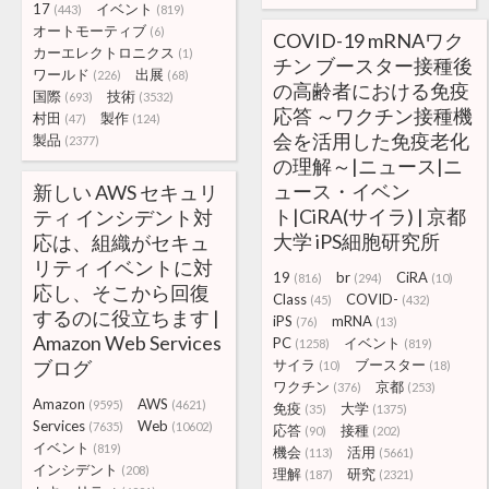
17
イベント
(443)
(819)
オートモーティブ
(6)
COVID-19 mRNAワク
カーエレクトロニクス
(1)
チン ブースター接種後
ワールド
出展
(226)
(68)
の高齢者における免疫
国際
技術
(693)
(3532)
応答 ～ワクチン接種機
村田
製作
(47)
(124)
会を活用した免疫老化
製品
(2377)
の理解～|ニュース|ニ
ュース・イベン
新しい AWS セキュリ
ト|CiRA(サイラ) | 京都
ティ インシデント対
大学 iPS細胞研究所
応は、組織がセキュ
リティ イベントに対
19
br
CiRA
(816)
(294)
(10)
応し、そこから回復
Class
COVID-
(45)
(432)
するのに役立ちます |
iPS
mRNA
(76)
(13)
Amazon Web Services
PC
イベント
(1258)
(819)
ブログ
サイラ
ブースター
(10)
(18)
ワクチン
京都
(376)
(253)
Amazon
AWS
(9595)
(4621)
免疫
大学
(35)
(1375)
Services
Web
(7635)
(10602)
応答
接種
(90)
(202)
イベント
(819)
機会
活用
(113)
(5661)
インシデント
(208)
理解
研究
(187)
(2321)