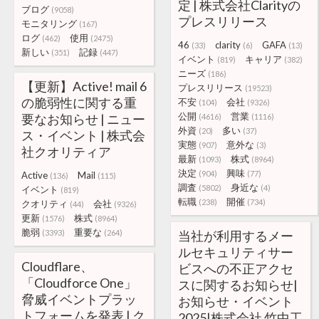
定 | 株式会社Clarityの
ブログ
(9058)
プレスリリース
モニタリング
(167)
ログ
使用
(462)
(2475)
46
clarity
GAFA
(33)
(6)
(13)
新しい
記録
(351)
(447)
イベント
キャリア
(819)
(382)
ニーズ
(186)
【更新】Active! mail 6
プレスリリース
(19523)
の脆弱性に関する重
不安
会社
(104)
(9326)
公開
営業
要なお知らせ | ニュー
(4616)
(1116)
外資
多い
(20)
(37)
ス・イベント | 株式会
実態
意外な
(907)
(3)
社クオリティア
最新
株式
(1093)
(8964)
決定
興味
(904)
(77)
Active
Mail
(136)
(115)
調査
身近な
(5802)
(4)
イベント
(819)
転職
開催
(238)
(734)
クオリティ
会社
(44)
(9326)
更新
株式
(1576)
(8964)
脆弱
重要な
(3393)
(264)
当社が利用するメー
ルセキュリティサー
Cloudflare、
ビスへの不正アクセ
「Cloudforce One」
スに関するお知らせ|
脅威イベントプラッ
お知らせ・イベント
トフォームを発表 | ク
2025|株式会社 竹中工