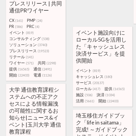
プレスリリース | 共同
通信PRワイヤー
CX
PMP
(161)
(24)
PR
PRC
(586)
(4)
イベント施設向けに
イベント
(819)
コンサルティング
ローカル5Gを活用し
(538)
ソリューション
(3740)
た「キャッシュレス
プレスリリース
(19523)
決済サービス」を提
リテール
(141)
供開始
ワイヤー
共同
(571)
(2298)
提供
通信
(16565)
(2491)
イベント
(819)
開始
電通
(22403)
(1126)
キャッシュレス
(180)
サービス
(20137)
大学 通信教育課程シ
ローカル
提供
(417)
(16565)
施設
決済
(506)
(1034)
ステムへの不正アク
活用
開始
(5661)
(22403)
セスによる情報漏洩
の可能性に関するお
埼玉移住ガイドブッ
知らせ|ニュース&イ
ク「life in saitama」
ベント|玉川大学 通信
完成! ～ガイドブック
教育課程