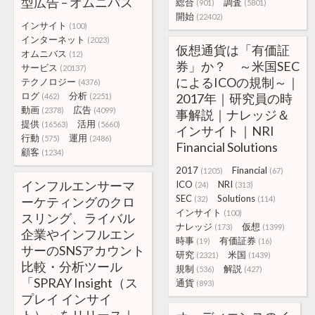
型広告 – オムニバス
総合
調査
(901)
(5801)
開始
(22402)
インサイト
(100)
インターネット
(2023)
仮想通貨は「有価証
オムニバス
(12)
券」か？ ～米国SEC
サービス
(20137)
によるICOの規制～｜
テクノロジー
(4376)
ログ
分析
2017年｜研究員の時
(462)
(2251)
動画
広告
(2378)
(4099)
事解説｜ナレッジ＆
提供
活用
(16563)
(5660)
インサイト｜NRI
行動
運用
(575)
(2486)
Financial Solutions
顧客
(1234)
2017
Financial
(1205)
(67)
インフルエンサーマ
ICO
NRI
(24)
(313)
SEC
Solutions
ーケティングのクロ
(32)
(114)
インサイト
(100)
スリング、ライバル
ナレッジ
仮想
(173)
(1399)
企業やインフルエン
時事
有価証券
(19)
(16)
サーのSNSアカウント
研究
米国
(2321)
(1439)
比較・分析ツール
規制
解説
(536)
(427)
「SPRAY Insight（ス
通貨
(893)
プレイ インサイ