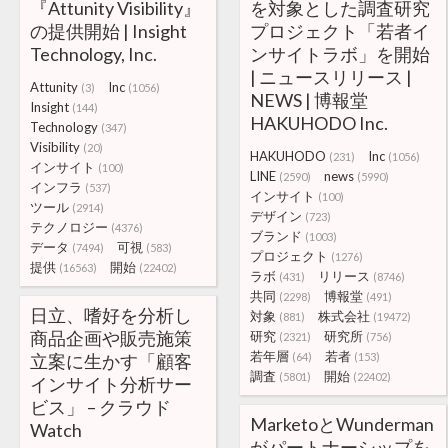
『Attunity Visibility』
を対象とした調査研究
の提供開始 | Insight
プロジェクト「若者イ
Technology, Inc.
ンサイトラボ」を開始
| ニュースリリース |
Attunity
Inc
(3)
(1056)
NEWS | 博報堂
Insight
(144)
HAKUHODO Inc.
Technology
(347)
Visibility
(20)
HAKUHODO
Inc
(231)
(1056)
インサイト
(100)
LINE
news
(2590)
(5990)
インフラ
(537)
インサイト
(100)
ツール
(2914)
デザイン
(723)
テクノロジー
(4376)
ブランド
(1003)
データ
可視
(7494)
(583)
プロジェクト
(1276)
提供
開始
(16563)
(22402)
ラボ
リリース
(431)
(8746)
共同
博報堂
(2298)
(491)
日立、嗜好を分析し
対象
株式会社
(881)
(19472)
商品企画や販売施策
研究
研究所
(2321)
(756)
若年層
若者
立案に生かす「顧客
(64)
(153)
調査
開始
(5801)
(22402)
インサイト分析サー
ビス」 – クラウド
MarketoとWunderman
Watch
がパートナーシップを