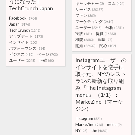
うになった |
キャッチャー
コム
(5)
(424)
TechCrunch Japan
サービス
(20137)
ファン
(365)
Facebook
(1704)
マーケティング
(2610)
Japan
(8176)
ユーザー
分析
(2248)
(2251)
TechCrunch
(1148)
実践
提供
(161)
(16563)
アップデート
(1173)
機能
興味
(6680)
(77)
インサイト
(100)
開始
関心
(22402)
(102)
パフォーマンス
(364)
ビジネス
ページ
(485)
(700)
Instagramユーザーの
ユーザー
正確
(2248)
(60)
インサイトを逆手に
取った、NYのレスト
ランの斬新な取り組
み『The Instagram
menu』 （1/1）：
MarkeZine（マーケ
ジン）
Instagram
(621)
MarkeZine
menu
(916)
(9)
NY
the
(23)
(4687)