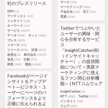
マーケ
社のプレスリリース
(974)
マーケティング
(2610)
SEM
(11)
子会社化
完了
(153)
(411)
アーティスト
(119)
電通
(1126)
インサイト
(100)
キーワード
(110)
Twitterでつぶやいた
サービス
(20137)
ユーザーの興味・関
データ
ネット
(7494)
(2341)
心を分析するサービ
プレス
(2625)
ス
リサーチ
(600)
「InsightCatcher(R)
リリース
対策
(8746)
(4722)
改善点
株式会社
(6)
(19472)
（インサイトキャッ
発見
行動
(795)
(575)
チャー）」の提供開
調査
開始
(5801)
(22402)
始について～実践マ
ーケティングに使え
Facebookがページイ
るファン関心分析機
ンサイトをアップデ
能～ | NTTコムウェア
ート―ビジネス・ユ
InsightCatcher
ーザーにページのパ
(2)
NTT
Twitter
(4050)
(2197)
フォーマンスをより
インサイト
(100)
正確に伝えられるよ
ウェア
(690)