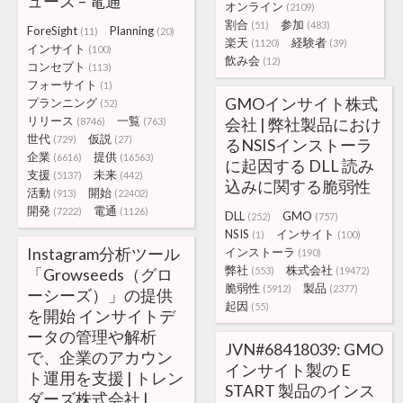
ュース – 電通
オンライン
(2109)
割合
参加
(51)
(483)
ForeSight
Planning
(11)
(20)
楽天
経験者
(1120)
(39)
インサイト
(100)
飲み会
(12)
コンセプト
(113)
フォーサイト
(1)
GMOインサイト株式
プランニング
(52)
リリース
一覧
会社 | 弊社製品におけ
(8746)
(763)
世代
仮説
(729)
(27)
るNSISインストーラ
企業
提供
(6616)
(16563)
に起因する DLL 読み
支援
未来
(5137)
(442)
込みに関する脆弱性
活動
開始
(913)
(22402)
開発
電通
(7222)
(1126)
DLL
GMO
(252)
(757)
NSIS
インサイト
(1)
(100)
Instagram分析ツール
インストーラ
(190)
弊社
株式会社
「Growseeds（グロ
(553)
(19472)
脆弱性
製品
(5912)
(2377)
ーシーズ）」の提供
起因
(55)
を開始 インサイトデ
ータの管理や解析
JVN#68418039: GMO
で、企業のアカウン
インサイト製の E
ト運用を支援 | トレン
START 製品のインス
ダーズ株式会社 |