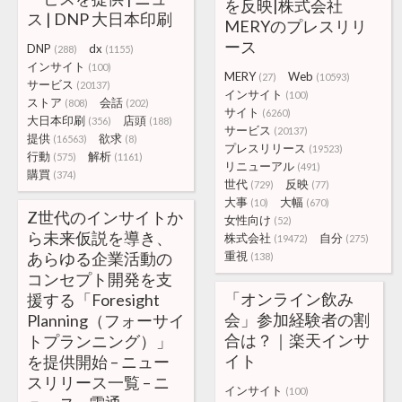
を反映|株式会社
ス | DNP 大日本印刷
MERYのプレスリリ
ース
DNP
dx
(288)
(1155)
インサイト
(100)
MERY
Web
(27)
(10593)
サービス
(20137)
インサイト
(100)
ストア
会話
(808)
(202)
サイト
(6260)
大日本印刷
店頭
(356)
(188)
サービス
(20137)
提供
欲求
(16563)
(8)
プレスリリース
(19523)
行動
解析
(575)
(1161)
リニューアル
(491)
購買
(374)
世代
反映
(729)
(77)
大事
大幅
(10)
(670)
Z世代のインサイトか
女性向け
(52)
ら未来仮説を導き、
株式会社
自分
(19472)
(275)
あらゆる企業活動の
重視
(138)
コンセプト開発を支
「オンライン飲み
援する「Foresight
会」参加経験者の割
Planning（フォーサイ
合は？｜楽天インサ
トプランニング）」
イト
を提供開始 – ニュー
スリリース一覧 – ニ
インサイト
(100)