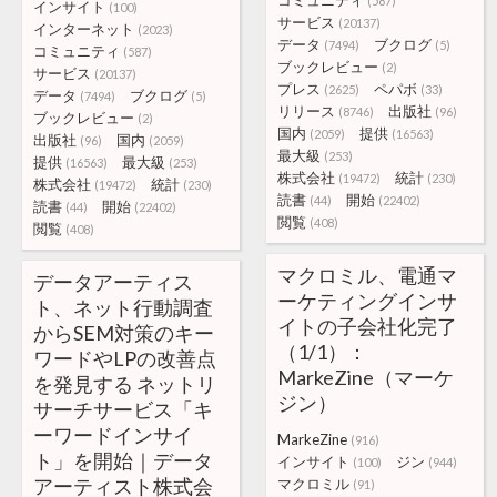
コミュニティ
(587)
インサイト
(100)
サービス
(20137)
インターネット
(2023)
データ
ブクログ
(7494)
(5)
コミュニティ
(587)
ブックレビュー
(2)
サービス
(20137)
プレス
ペパボ
(2625)
(33)
データ
ブクログ
(7494)
(5)
リリース
出版社
(8746)
(96)
ブックレビュー
(2)
国内
提供
(2059)
(16563)
出版社
国内
(96)
(2059)
最大級
(253)
提供
最大級
(16563)
(253)
株式会社
統計
(19472)
(230)
株式会社
統計
(19472)
(230)
読書
開始
(44)
(22402)
読書
開始
(44)
(22402)
閲覧
(408)
閲覧
(408)
マクロミル、電通マ
データアーティス
ーケティングインサ
ト、ネット行動調査
イトの子会社化完了
からSEM対策のキー
（1/1）：
ワードやLPの改善点
MarkeZine（マーケ
を発見する ネットリ
ジン）
サーチサービス「キ
ーワードインサイ
MarkeZine
(916)
ト」を開始｜データ
インサイト
ジン
(100)
(944)
アーティスト株式会
マクロミル
(91)