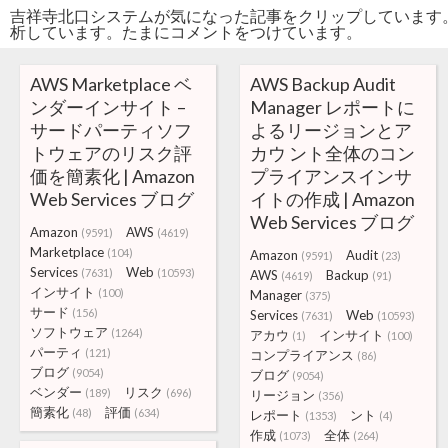
吉祥寺北口システムが気になった記事をクリップしています
析しています。たまにコメントをつけています。
AWS Marketplace ベ
AWS Backup Audit
ンダーインサイト –
Manager レポートに
サードパーティソフ
よるリージョンとア
トウェアのリスク評
カウ ント全体のコン
価を簡素化 | Amazon
プライアンスインサ
Web Services ブログ
イトの作成 | Amazon
Web Services ブログ
Amazon
AWS
(9591)
(4619)
Marketplace
(104)
Amazon
Audit
(9591)
(23)
Services
Web
(7631)
(10593)
AWS
Backup
(4619)
(91)
インサイト
(100)
Manager
(375)
サード
(156)
Services
Web
(7631)
(10593)
ソフトウェア
(1264)
アカウ
インサイト
(1)
(100)
パーティ
(121)
コンプライアンス
(86)
ブログ
(9054)
ブログ
(9054)
ベンダー
リスク
(189)
(696)
リージョン
(356)
簡素化
評価
(48)
(634)
レポート
ント
(1353)
(4)
作成
全体
(1073)
(264)