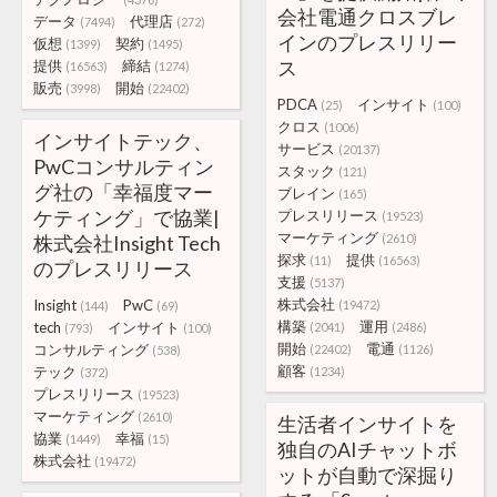
会社電通クロスブレ
データ
代理店
(7494)
(272)
インのプレスリリー
仮想
契約
(1399)
(1495)
ス
提供
締結
(16563)
(1274)
販売
開始
(3998)
(22402)
PDCA
インサイト
(25)
(100)
クロス
(1006)
インサイトテック、
サービス
(20137)
PwCコンサルティン
スタック
(121)
グ社の「幸福度マー
ブレイン
(165)
ケティング」で協業|
プレスリリース
(19523)
マーケティング
株式会社Insight Tech
(2610)
探求
提供
(11)
(16563)
のプレスリリース
支援
(5137)
株式会社
Insight
PwC
(19472)
(144)
(69)
構築
運用
tech
インサイト
(2041)
(2486)
(793)
(100)
開始
電通
コンサルティング
(22402)
(1126)
(538)
顧客
テック
(1234)
(372)
プレスリリース
(19523)
マーケティング
(2610)
生活者インサイトを
協業
幸福
(1449)
(15)
独自のAIチャットボ
株式会社
(19472)
ットが自動で深掘り