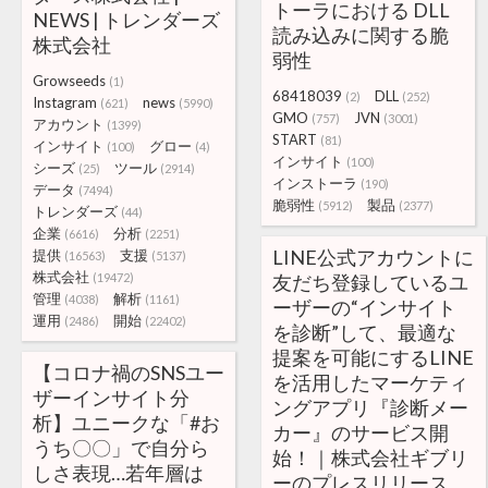
トーラにおける DLL
NEWS | トレンダーズ
読み込みに関する脆
株式会社
弱性
Growseeds
(1)
68418039
DLL
(2)
(252)
Instagram
news
(621)
(5990)
GMO
JVN
(757)
(3001)
アカウント
(1399)
START
(81)
インサイト
グロー
(100)
(4)
インサイト
(100)
シーズ
ツール
(25)
(2914)
インストーラ
(190)
データ
(7494)
脆弱性
製品
(5912)
(2377)
トレンダーズ
(44)
企業
分析
(6616)
(2251)
LINE公式アカウントに
提供
支援
(16563)
(5137)
株式会社
(19472)
友だち登録しているユ
管理
解析
(4038)
(1161)
ーザーの“インサイト
運用
開始
(2486)
(22402)
を診断”して、最適な
提案を可能にするLINE
【コロナ禍のSNSユー
を活用したマーケティ
ザーインサイト分
ングアプリ『診断メー
析】ユニークな「#お
カー』のサービス開
うち〇〇」で自分ら
始！｜株式会社ギブリ
しさ表現…若年層は
ーのプレスリリース