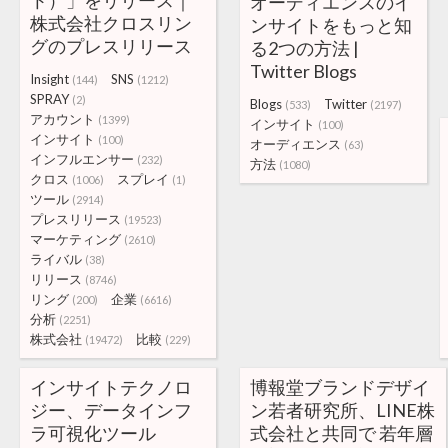
ト）」をリリース｜
オーディエンスのイ
株式会社クロスリン
ンサイトをもっと知
グのプレスリリース
る2つの方法 |
Twitter Blogs
Insight
SNS
(144)
(1212)
SPRAY
(2)
Blogs
Twitter
(533)
(2197)
アカウント
(1399)
インサイト
(100)
インサイト
(100)
オーディエンス
(63)
インフルエンサー
(232)
方法
(1080)
クロス
スプレイ
(1006)
(1)
ツール
(2914)
プレスリリース
(19523)
マーケティング
(2610)
ライバル
(38)
リリース
(8746)
リング
企業
(200)
(6616)
分析
(2251)
株式会社
比較
(19472)
(229)
インサイトテクノロ
博報堂ブランドデザイ
ジー、データインフ
ン若者研究所、LINE株
ラ可視化ツール
式会社と共同で 若年層