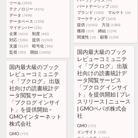
パーソナライズ
(99)
ツール
(2914)
パートナーシップ
(261)
テクノロジー
(4376)
ブランド
マルケト
(1003)
(26)
データ
(7494)
マーケティング
(2610)
データベース
(1390)
提供
方法
(16563)
(1080)
マイナンバー
(251)
獲得
締結
(319)
(1274)
企業
制度
(6616)
(442)
関連性
顧客
(18)
(1234)
対応
提供
(5286)
(16563)
支援
暗号化
(5137)
(346)
国内最大級のブック
監視
開始
(985)
(22402)
レビューコミュニテ
ィ「ブクログ」 出版
国内最大級のブック
社向けの読書統計デ
レビューコミュニテ
ータ閲覧サービス
ィ「ブクログ」 出版
「ブクログ インサイ
社向けの読書統計デ
ト」を提供開始 | プレ
ータ閲覧サービス
スリリース | ニュース
「ブクログ インサイ
| GMOペパボ株式会
ト」を提供開始 –
社
GMOインターネット
株式会社
GMO
(757)
インサイト
(100)
GMO
(757)