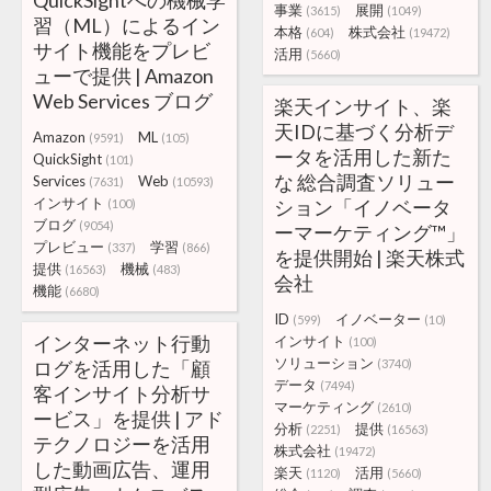
QuickSightへの機械学
事業
展開
(3615)
(1049)
習（ML）によるイン
本格
株式会社
(604)
(19472)
サイト機能をプレビ
活用
(5660)
ューで提供 | Amazon
Web Services ブログ
楽天インサイト、楽
天IDに基づく分析デ
Amazon
ML
(9591)
(105)
ータを活用した新た
QuickSight
(101)
な 総合調査ソリュー
Services
Web
(7631)
(10593)
インサイト
ション「イノベータ
(100)
ブログ
(9054)
ーマーケティング™」
プレビュー
学習
(337)
(866)
を提供開始 | 楽天株式
提供
機械
(16563)
(483)
会社
機能
(6680)
ID
イノベーター
(599)
(10)
インターネット行動
インサイト
(100)
ソリューション
ログを活用した「顧
(3740)
データ
(7494)
客インサイト分析サ
マーケティング
(2610)
ービス」を提供 | アド
分析
提供
(2251)
(16563)
テクノロジーを活用
株式会社
(19472)
した動画広告、運用
楽天
活用
(1120)
(5660)