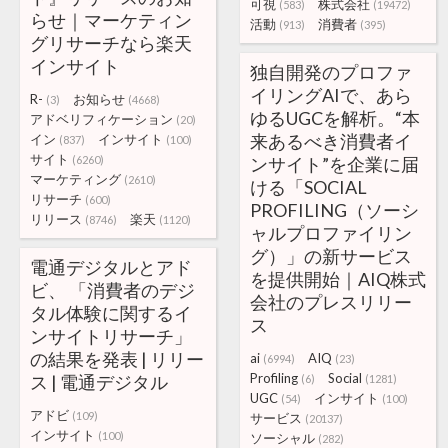
可視
株式会社
(583)
(19472)
らせ｜マーケティン
活動
消費者
(913)
(395)
グリサーチなら楽天
インサイト
独自開発のプロファ
イリングAIで、あら
R-
お知らせ
(3)
(4668)
ゆるUGCを解析。“本
アドベリフィケーション
(20)
来あるべき消費者イ
イン
インサイト
(837)
(100)
サイト
(6260)
ンサイト”を企業に届
マーケティング
(2610)
ける「SOCIAL
リサーチ
(600)
PROFILING（ソーシ
リリース
楽天
(8746)
(1120)
ャルプロファイリン
グ）」の新サービス
電通デジタルとアド
を提供開始｜AIQ株式
ビ、 「消費者のデジ
会社のプレスリリー
タル体験に関するイ
ス
ンサイトリサーチ」
の結果を発表 | リリー
ai
AIQ
(6994)
(23)
Profiling
Social
ス | 電通デジタル
(6)
(1281)
UGC
インサイト
(54)
(100)
アドビ
(109)
サービス
(20137)
インサイト
(100)
ソーシャル
(282)