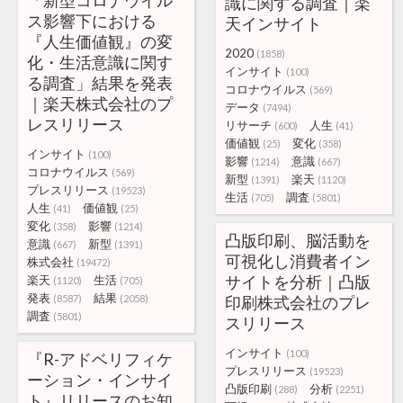
「新型コロナウイル
識に関する調査｜楽
ス影響下における
天インサイト
『人生価値観』の変
2020
(1858)
化・生活意識に関す
インサイト
(100)
る調査」結果を発表
コロナウイルス
(569)
｜楽天株式会社のプ
データ
(7494)
レスリリース
リサーチ
人生
(600)
(41)
価値観
変化
(25)
(358)
インサイト
(100)
影響
意識
(1214)
(667)
コロナウイルス
(569)
新型
楽天
(1391)
(1120)
プレスリリース
(19523)
生活
調査
(705)
(5801)
人生
価値観
(41)
(25)
変化
影響
(358)
(1214)
凸版印刷、脳活動を
意識
新型
(667)
(1391)
可視化し消費者イン
株式会社
(19472)
サイトを分析｜凸版
楽天
生活
(1120)
(705)
発表
結果
(8587)
(2058)
印刷株式会社のプレ
調査
(5801)
スリリース
インサイト
(100)
『R-アドベリフィケ
プレスリリース
(19523)
ーション・インサイ
凸版印刷
分析
(288)
(2251)
ト』リリースのお知