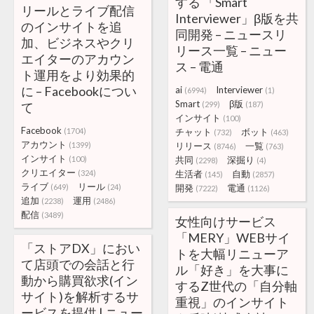
する 「Smart
リールとライブ配信
Interviewer」β版を共
のインサイトを追
同開発 – ニュースリ
加、ビジネスやクリ
リース一覧 – ニュー
エイターのアカウン
ス – 電通
ト運用をより効果的
に – Facebookについ
ai
Interviewer
(6994)
(1)
Smart
β版
て
(299)
(187)
インサイト
(100)
Facebook
(1704)
チャット
ボット
(732)
(463)
アカウント
(1399)
リリース
一覧
(8746)
(763)
インサイト
(100)
共同
深掘り
(2298)
(4)
クリエイター
(324)
生活者
自動
(145)
(2857)
ライブ
リール
(649)
(24)
開発
電通
(7222)
(1126)
追加
運用
(2238)
(2486)
配信
(3489)
女性向けサービス
「MERY」WEBサイ
「ストアDX」におい
トを大幅リニューア
て店頭での会話と行
ル「好き」を大事に
動から購買欲求(イン
するZ世代の「自分軸
サイト)を解析するサ
重視」のインサイト
ービスを提供 | ニュー