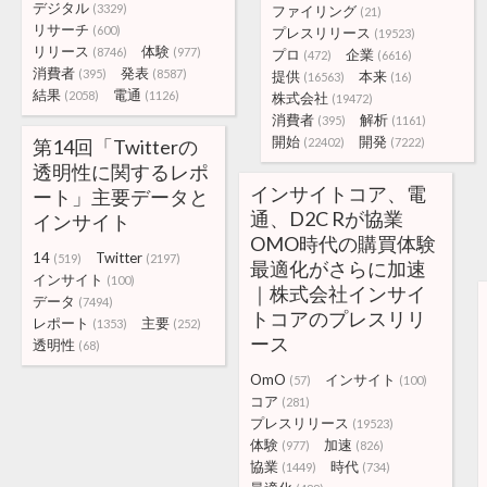
デジタル
(3329)
ファイリング
(21)
リサーチ
(600)
プレスリリース
(19523)
リリース
体験
(8746)
(977)
プロ
企業
(472)
(6616)
消費者
発表
(395)
(8587)
提供
本来
(16563)
(16)
結果
電通
(2058)
(1126)
株式会社
(19472)
消費者
解析
(395)
(1161)
開始
開発
第14回「Twitterの
(22402)
(7222)
透明性に関するレポ
インサイトコア、電
ート」主要データと
通、D2C Rが協業
インサイト
OMO時代の購買体験
14
Twitter
(519)
(2197)
最適化がさらに加速
インサイト
(100)
｜株式会社インサイ
データ
(7494)
トコアのプレスリリ
レポート
主要
(1353)
(252)
ース
透明性
(68)
OmO
インサイト
(57)
(100)
コア
(281)
プレスリリース
(19523)
体験
加速
(977)
(826)
協業
時代
(1449)
(734)