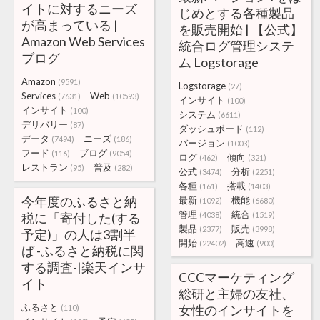
イトに対するニーズ
じめとする各種製品
が高まっている |
を販売開始 | 【公式】
Amazon Web Services
統合ログ管理システ
ブログ
ム Logstorage
Amazon
(9591)
Logstorage
(27)
Services
Web
(7631)
(10593)
インサイト
(100)
インサイト
(100)
システム
(6611)
デリバリー
(87)
ダッシュボード
(112)
データ
ニーズ
(7494)
(186)
バージョン
(1003)
フード
ブログ
(116)
(9054)
ログ
傾向
(462)
(321)
レストラン
普及
(95)
(282)
公式
分析
(3474)
(2251)
各種
搭載
(161)
(1403)
今年度のふるさと納
最新
機能
(1092)
(6680)
管理
統合
税に「寄付した(する
(4038)
(1519)
製品
販売
(2377)
(3998)
予定)」の人は3割半
開始
高速
(22402)
(900)
ば -ふるさと納税に関
する調査-|楽天インサ
CCCマーケティング
イト
総研と主婦の友社、
ふるさと
女性のインサイトを
(110)