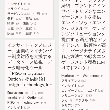
インサイト
(100)
締結 ブランドにイン
クラウド
(6696)
サイトドリブンなエン
サービス
企画
(20137)
(399)
ゲージメントを提供
分析
商品
(2251)
(1263)
エンド・ツゥ・エンド
嗜好
施策
(30)
(249)
のデジタルマーケティ
日立
立案
(1010)
(61)
ングソリューションを
販売
顧客
(3998)
(1234)
提供する 画期的なアラ
インサイトテクノロジ
イアンス 関連性が高
ー、企業のマイナンバ
く、パーソナライズさ
ー制度対応を支援する
れた方法での顧客エン
データベース監視・デ
ゲージメント獲得に向
ータ暗号化ツール
けて | マルケト
「PISO Encryption
Marketo
Wunderman
(39)
(1)
Option」提供開始 |
アライアンス
(82)
Insight Technology, Inc.
インサイト
(100)
エンゲージ
エンド
(103)
(289)
Encryption
Inc
(40)
(1056)
ソリューション
(3740)
Insight
Option
(144)
(16)
ツゥ
デジタル
(1)
(3329)
PISO
Technology
(7)
(347)
ドリブン
(87)
インサイト
(100)