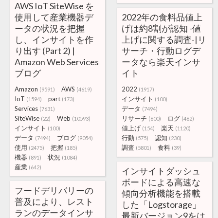
AWS IoT SiteWise を
使用して産業機器デ
2022年の食料品値上
ータの状況を把握
げは約8割が認知 -値
し、インサイトを作
上げに関する調査-|リ
り出す (Part 2) |
サーチ・行動ログデ
Amazon Web Services
ータなら楽天インサ
ブログ
イト
Amazon
AWS
2022
(9591)
(4619)
(1917)
IoT
part
インサイト
(1594)
(173)
(100)
Services
データ
(7631)
(7494)
SiteWise
Web
リサーチ
ログ
(22)
(10593)
(600)
(462)
インサイト
値上げ
楽天
(100)
(154)
(1120)
データ
ブログ
行動
認知
(7494)
(9054)
(575)
(230)
使用
把握
調査
食料
(2475)
(185)
(5801)
(39)
機器
状況
(891)
(1084)
産業
(642)
インサイトダッシュ
ボードによる高速な
フードデリバリーの
傾向分析機能を搭載
普及により、レスト
した「Logstorage」
ランのデータインサ
最新バージョン9をは