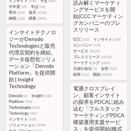
インサイト
予定
(100)
(685)
読み解くマーケティ
今年度
半ば
(19)
(14)
ングサービスを開
寄付
楽天
(156)
(1120)
始|CCC マーケティン
納税
調査
(130)
(5801)
グカンパニーのプレ
スリリース
インサイトテクノロ
ジーがDenodo
CCC
インサイト
(212)
(100)
Technologiesと販売
カンパニー
(174)
サービス
代理店契約を締結、
(20137)
プレスリリース
(19523)
データ仮想化ソリュ
マーケティング
(2610)
ーション「Denodo
主婦の友社
女性
(5)
(522)
Platform」を提供開
総研
開始
(361)
(22402)
始 | Insight
Technology
電通クロスブレイ
ン、顧客インサイト
Denodo
Insight
(6)
(144)
の探求をPDCAに組み
Platform
(785)
Technologies
込む「フルスタック
(260)
Technology
(347)
マーケティングPDCA
インサイト
(100)
構築運用支援サービ
ソリューション
(3740)
ス」を提供開始|株式
テクノロジー
(4376)