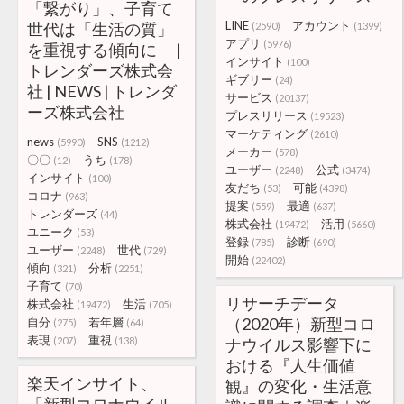
「繋がり」、子育て
LINE
アカウント
世代は「生活の質」
(2590)
(1399)
アプリ
(5976)
を重視する傾向に |
インサイト
(100)
トレンダーズ株式会
ギブリー
(24)
社 | NEWS | トレンダ
サービス
(20137)
ーズ株式会社
プレスリリース
(19523)
マーケティング
(2610)
news
SNS
(5990)
(1212)
メーカー
(578)
〇〇
うち
(12)
(178)
ユーザー
公式
(2248)
(3474)
インサイト
(100)
友だち
可能
(53)
(4398)
コロナ
(963)
提案
最適
(559)
(637)
トレンダーズ
(44)
株式会社
活用
(19472)
(5660)
ユニーク
(53)
登録
診断
(785)
(690)
ユーザー
世代
(2248)
(729)
開始
(22402)
傾向
分析
(321)
(2251)
子育て
(70)
リサーチデータ
株式会社
生活
(19472)
(705)
（2020年）新型コロ
自分
若年層
(275)
(64)
表現
重視
(207)
(138)
ナウイルス影響下に
おける『人生価値
楽天インサイト、
観』の変化・生活意