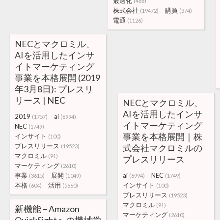
最適化
(488)
株式会社
購買
(19472)
(374)
電通
(1126)
NECとマクロミル、
AIを活用したインサ
イトマーケティング
事業を本格展開 (2019
年3月8日): プレスリ
リース | NEC
NECとマクロミル、
AIを活用したインサ
2019
ai
(1757)
(6994)
イトマーケティング
NEC
(1749)
事業を本格展開｜株
インサイト
(100)
プレスリリース
式会社マクロミルの
(19523)
マクロミル
(91)
プレスリリース
マーケティング
(2610)
事業
展開
ai
NEC
(3615)
(1049)
(6994)
(1749)
本格
活用
インサイト
(604)
(5660)
(100)
プレスリリース
(19523)
マクロミル
(91)
新機能 – Amazon
マーケティング
(2610)