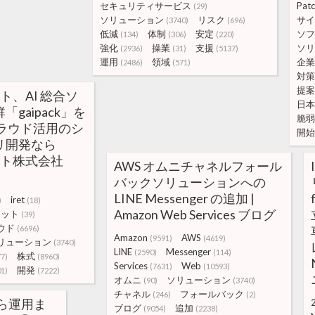
セキュリティサービス
Patc
(29)
ソリューション
リスク
サイ
(3740)
(696)
低減
体制
安定
ソフ
(134)
(306)
(220)
強化
操業
支援
ソリ
(2936)
(31)
(5137)
運用
領域
企業
(2486)
(571)
対策
提案
ト、AI 総合ソ
日本
gaipack」を
脆弱
 とクラウド活用のシ
開始
リ開発なら
ット株式会社
AWS オムニチャネルフォール
バックソリューションへの
LINE Messenger の追加 |
iret
)
(18)
Amazon Web Services ブログ
レット
(39)
ウド
(6696)
Amazon
AWS
(9591)
(4619)
リューション
(3740)
LINE
Messenger
(2590)
(114)
株式
77)
(8960)
Services
Web
(7631)
(10593)
開発
01)
(7222)
オムニ
ソリューション
(90)
(3740)
チャネル
フォールバック
(246)
(2)
入から運用ま
ブログ
追加
(9054)
(2238)