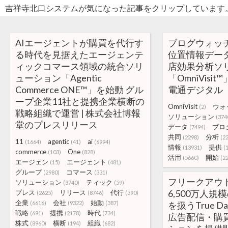
吉祥寺北口システムが気になった記事をクリップしています
AIエージェントが購買を代行す
ブログウォッ
る時代を見据えたエージェンテ
位置情報デー
ィックコマース領域の統合ソリ
店効果分析ソ
ューション「Agentic
「OmniVisi
Commerce ONE™」を始動 グル
電通デジタル
ープ企業11社と提携企業横断の
OmniVisit
ウォ
(2)
戦略組織で運営 | 株式会社博報
ソリューション
(374
堂のプレスリリース
データ
ブロ
(7494)
共同
分析
(2298)
(2
11
agentic
ai
(1664)
(41)
(6994)
情報
提供
(13931)
(
commerce
One
(103)
(828)
活用
開始
(5660)
(2
エージェン
エージェント
(15)
(481)
グループ
コマース
(2980)
(331)
フリークアウ
ソリューション
ティック
(3740)
(59)
6,500万人
プレス
リリース
代行
(2625)
(8746)
(390)
企業
会社
始動
(6616)
(9322)
(387)
を扱うTrue 
戦略
提携
時代
(691)
(2178)
(734)
広告配信・購
株式
横断
組織
(8960)
(194)
(682)