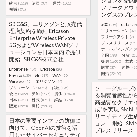
ションを提供開
統合
購買
運営
(1519)
(374)
(1001)
フリークアウ
領域
(571)
ングスのプレ
SB C&S、エリクソンと販売代
500
data
(289)
(944
理店契約を締結 Ericsson
ソリューション
(374
フリークアウト
Enterprise Wireless Private
(7)
プレスリリース
(195
5GおよびWireless WANソリ
ホールディングス
(9
ューションを日本国内で提供
全国
分析
(798)
(22
開始 | SB C&S株式会社
提供
株式
(16563)
(
購買
連携
(374)
(41
Enterprise
Ericsson
(484)
(20)
開始
(22402)
Private
SB
WAN
(139)
(117)
(50)
Wireless
エリクソン
(59)
(40)
ソニーグループの
ソリューション
代理
(3740)
(108)
会社
契約
提供
(9322)
(1495)
(16563)
る消費者感性から
日本
株式
締結
(6311)
(8960)
(1274)
高品質なクリエ
販売
開始
(3998)
(22402)
成”を実現!SMN「
リエイティブ生
日本の重要インフラの防御に
ョン」開始 | S
向けて、OpenAIの技術を活
プレスリリース
用したサイバーセキュリティ