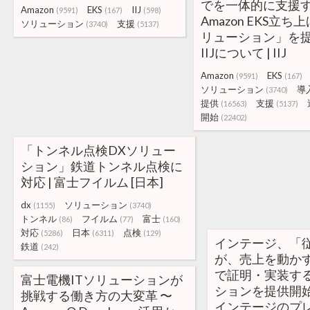
でを一体的に支援する
Amazon
EKS
IIJ
(9591)
(167)
(598)
Amazon EKS立
ソリューション
支援
(3740)
(5137)
リューション」を提
IIJについて | IIJ
Amazon
EKS
(9591)
(167)
ソリューション
導
(3740)
提供
支援
(16563)
(5137)
開始
(22402)
「トンネル点検DXソリュー
ション」鉄道トンネル点検に
対応 | 富士フイルム [日本]
dx
ソリューション
(1155)
(3740)
トンネル
フイルム
富士
(86)
(77)
(160)
対応
日本
点検
(5286)
(6311)
(129)
インテージ、「
鉄道
(242)
が、売上を動か
で証明・実装す
富士電機ITソリューションが
ションを提供開始 
挑戦する働き方の大変革 〜
インテージのプ