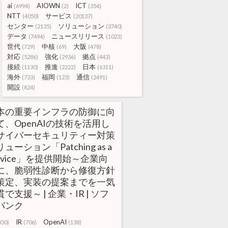
ai
AIOWN
ICT
(6994)
(2)
(354)
NTT
サービス
(4050)
(20137)
センター
ソリューション
(2135)
(3740)
データ
ニュースリリース
(7494)
(1023)
世代
中核
大阪
(729)
(69)
(478)
対応
強化
拠点
(5286)
(2936)
(443)
接続
推進
日本
(1130)
(2222)
(6311)
海外
福岡
通信
(733)
(123)
(2491)
開設
(824)
本の重要インフラの防御に向
て、OpenAIの技術を活用し
サイバーセキュリティー対策
ューション「Patching as a
ervice」を提供開始～企業向
に、脆弱性診断から修復方針
策定、実装の提案までを一気
で支援～ | 企業・IR | ソフ
バンク
IR
OpenAI
330)
(706)
(138)