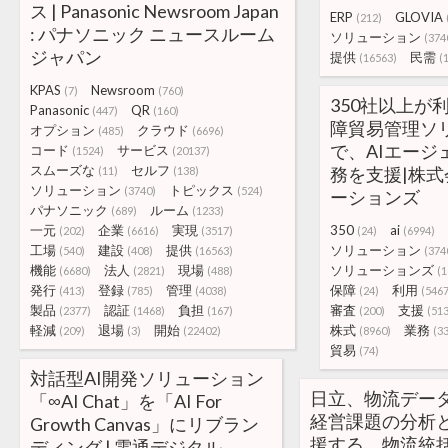
ス | Panasonic Newsroom Japan
ERP
GLOVIA
(212)
: パナソニック ニュースルーム
ソリューション
(374
ジャパン
提供
民需
(16563)
(
KPAS
Newsroom
(7)
(760)
350社以上が
Panasonic
QR
(447)
(160)
障貿易管理ソ
オプション
クラウド
(485)
(6696)
で、AIエージ
コード
サービス
(1524)
(20137)
スムーズな
セルフ
務を支援|株
(11)
(138)
ソリューション
トピックス
(3740)
(524)
ーションズ
パナソニック
ルーム
(689)
(1233)
一元
企業
実現
350
ai
(202)
(6616)
(3517)
(24)
(6994)
工場
建設
提供
ソリューション
(540)
(408)
(16563)
(374
機能
法人
現場
ソリューションズ
(6680)
(2821)
(488)
(1
発行
登録
管理
保障
利用
(413)
(785)
(4038)
(24)
(5467
製品
認証
負担
審査
支援
(2377)
(1468)
(167)
(200)
(51
軽減
退場
開始
株式
業務
(209)
(3)
(22402)
(8960)
(3
貿易
(74)
対話型AI開発ソリューション
日立、物流デー
「∞AI Chat」を「AI For
経営課題の分析
Growth Canvas」にリブラン
援する、物流統括管
ディング | 電通デジタル