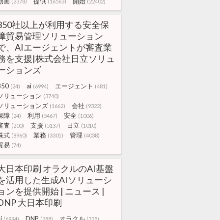
動画
提供
開始
(2378)
(16563)
(22402)
350社以上が利用する安全保
障貿易管理ソリューション
で、AIエージェントが審査業
務を支援|株式会社日立ソリュ
ーションズ
350
ai
エージェント
(24)
(6994)
(481)
ソリューション
(3740)
ソリューションズ
会社
(1662)
(9322)
保障
利用
安全
(24)
(5467)
(1006)
審査
支援
日立
(200)
(5137)
(1010)
株式
業務
管理
(8960)
(3301)
(4038)
貿易
(74)
大日本印刷 オラクルのAI基盤
を活用した生成AIソリューシ
ョンを提供開始 | ニュース |
DNP 大日本印刷
i
DNP
オラクル
(6994)
(288)
(325)