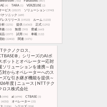
Newsroom
Panasonic
(760)
(447)
SAE
TARA
VERZEUSE
(4)
(1)
(2)
サービス
ソリューション
(20137)
(3740)
パナソニック
(689)
プレスリリース
ルーム
(19523)
(1233)
分析
提供
正式
(2251)
(16563)
(1292)
準拠
無償
脅威
(110)
(593)
(660)
製品
試用
車載
(2377)
(36)
(122)
開始
関連
(22402)
(1071)
TTテクノクロス、
CTBASE®」シリーズのAIボ
スボットとオペレーター応対
援ソリューションを連携～自
応対からオペレーターへのス
ーズな引き継ぎ機能を提供～
2026年度 | ニュース | NTTテク
クロス株式会社
6
ai
CTBASE
(494)
(6994)
(5)
T
オペレーター
(4050)
(35)
ス
シリーズ
(1006)
(904)