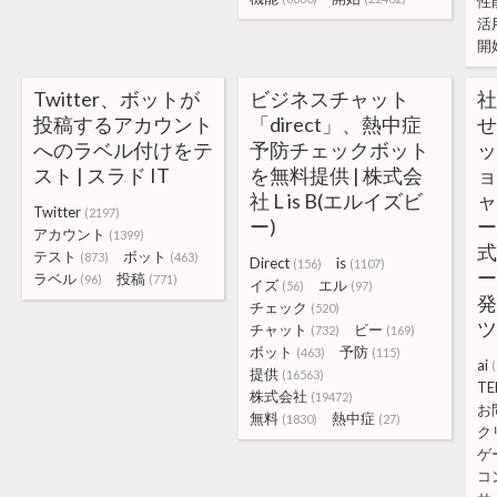
性
活
開
Twitter、ボットが
ビジネスチャット
投稿するアカウント
「direct」、熱中症
へのラベル付けをテ
予防チェックボット
スト | スラド IT
を無料提供 | 株式会
ョ
社 L is B(エルイズビ
Twitter
(2197)
ー)
ー
アカウント
(1399)
式
テスト
ボット
(873)
(463)
Direct
is
(156)
(1107)
ラベル
投稿
(96)
(771)
イズ
エル
(56)
(97)
チェック
(520)
チャット
ビー
(732)
(169)
ボット
予防
(463)
(115)
ai
提供
(16563)
TE
株式会社
(19472)
お
無料
熱中症
(1830)
(27)
ク
ゲ
コ