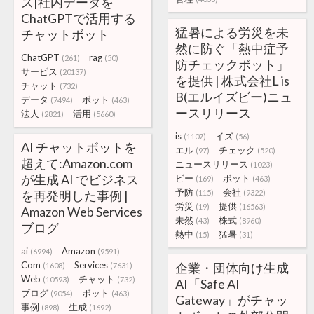
ス|社内データを
ChatGPTで活用する
猛暑による労災を未
チャットボット
然に防ぐ「熱中症予
ChatGPT
rag
(261)
(50)
防チェックボット」
サービス
(20137)
を提供 | 株式会社L is
チャット
(732)
B(エルイズビー)ニュ
データ
ボット
(7494)
(463)
ースリリース
法人
活用
(2821)
(5660)
is
イズ
(1107)
(56)
AI チャットボットを
エル
チェック
(97)
(520)
超えて:Amazon.com
ニュースリリース
(1023)
が生成 AI でビジネス
ビー
ボット
(169)
(463)
予防
会社
を再発明した事例 |
(115)
(9322)
労災
提供
(19)
(16563)
Amazon Web Services
未然
株式
(43)
(8960)
ブログ
熱中
猛暑
(15)
(31)
ai
Amazon
(6994)
(9591)
Com
Services
企業・団体向け生成
(1608)
(7631)
Web
チャット
(10593)
(732)
AI「Safe AI
ブログ
ボット
(9054)
(463)
Gateway」がチャッ
事例
生成
(898)
(1692)