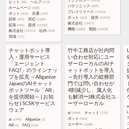
テクノロジー
(4376)
ヒット
ヘルプ
(88)
(253)
パナソニック
(689)
ホームページ
(808)
プレスリリース
(19523)
ボット
共通
(463)
(249)
ボット
提供
(463)
(16563)
回答
対応
(492)
(5286)
株式会社
(19472)
拡張
提供
(646)
(16563)
機能
開始
(6680)
(22402)
株式会社
社内
(19472)
(309)
領域
(571)
チャットボット導
竹中工務店が社内問
入・運用サービス
い合わせ対応にユー
「エージェント
ザーローカルのAIチ
FAQ?」のラインナッ
ャットボットを導入
プを拡充 ～Allganize
～先行導入の総務部
JapanのAIチャット
門では問い合わせが
ボットツール「Alli」
4割減少し、属人化
を提供開始～ | お知
も解消〜|株式会社ユ
らせ | SCSKサービス
ーザーローカル
a
ウェア
L
ai
チャット
(6994)
(732)
ボット
(463)
ai
Allganize
(6994)
(3)
ユーザー
(2248)
Alli
FAQ
(4)
(130)