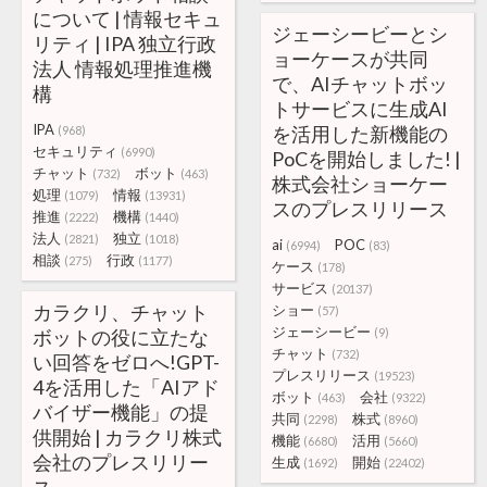
について | 情報セキュ
ジェーシービーとシ
リティ | IPA 独立行政
ョーケースが共同
法人 情報処理推進機
で、AIチャットボッ
構
トサービスに生成AI
IPA
を活用した新機能の
(968)
セキュリティ
(6990)
PoCを開始しました! |
チャット
ボット
(732)
(463)
株式会社ショーケー
処理
情報
(1079)
(13931)
スのプレスリリース
推進
機構
(2222)
(1440)
法人
独立
(2821)
(1018)
ai
POC
(6994)
(83)
相談
行政
(275)
(1177)
ケース
(178)
サービス
(20137)
カラクリ、チャット
ショー
(57)
ジェーシービー
ボットの役に立たな
(9)
チャット
(732)
い回答をゼロへ!GPT-
プレスリリース
(19523)
4を活用した「AIアド
ボット
会社
(463)
(9322)
バイザー機能」の提
共同
株式
(2298)
(8960)
供開始 | カラクリ株式
機能
活用
(6680)
(5660)
会社のプレスリリー
生成
開始
(1692)
(22402)