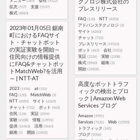
メニュー
会社
クノロジ株式会社の
(365)
(9322)
拡充
支援
(557)
(5137)
プレスリリース
株式
(8960)
FAQ
NTT
(130)
(4050)
アドバンステクノロジ
(3)
2023年01月05日 鋸南
サイト
(6260)
町におけるFAQサイ
チャット
(732)
ト・チャットボット
プレスリリース
(19523)
の実証実験を開始～
ボット
会社
(463)
(9322)
住民向けの情報提供
実証
実験
(2326)
(2208)
株式
鋸南
にFAQ&チャットボッ
(8960)
(2)
開始
(22402)
トMatchWeb?を活用
～ | NTT-AT
高度なボットトラフ
2023
at
(1936)
(521)
ィックの検出とブロ
FAQ
MatchWeb
(130)
(3)
ック | Amazon Web
NTT
サイト
(4050)
(6260)
Services ブログ
チャット
ボット
(732)
(463)
住民
実証
(126)
(2326)
Amazon
(9591)
実験
情報
(2208)
(13931)
Services
Web
(7631)
(10593)
提供
活用
(16563)
(5660)
トラフィック
(145)
鋸南
開始
(2)
(22402)
ブログ
(9054)