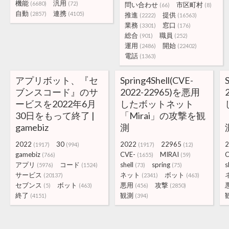
機能
汎用
(6680)
(72)
問い合わせ
市区町村
(66)
(8)
自動
連携
(2857)
(4105)
推進
提供
(2222)
(16563)
業務
窓口
(3301)
(176)
総合
職員
(901)
(252)
運用
開始
(2486)
(22402)
電話
(1363)
アプリボット、『セ
Spring4Shell(CVE-
ブンスコード』のサ
2022-22965)を悪用
ービスを2022年6月
したボットネット
30日をもって終了 |
「Mirai」の攻撃を観
gamebiz
測
2022
30
2022
22965
2
(1917)
(994)
(1917)
(12)
gamebiz
CVE-
MIRAI
C
(766)
(1655)
(59)
アプリ
コード
shell
spring
s
(5976)
(1524)
(73)
(75)
サービス
ネット
ボット
(20137)
(2341)
(463)
セブンス
ボット
悪用
攻撃
(5)
(463)
(456)
(2850)
終了
観測
(4151)
(394)