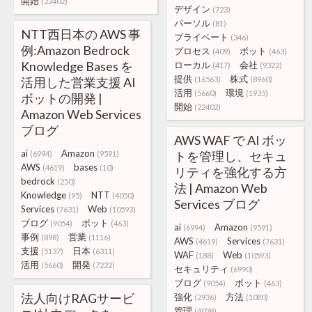
開始
(22402)
デザイン
(723)
パーソル
(81)
NTT西日本の AWS 事
プライベート
(346)
例:Amazon Bedrock
プロセス
ボット
(409)
(463)
Knowledge Bases を
ローカル
会社
(417)
(9322)
提供
株式
活用した営業支援 AI
(16563)
(8960)
活用
環境
(5660)
(1935)
ボットの開発 |
開始
(22402)
Amazon Web Services
ブログ
AWS WAF で AI ボッ
ai
Amazon
トを管理し、セキュ
(6994)
(9591)
AWS
bases
(4619)
(10)
リティを強化する方
bedrock
(250)
法 | Amazon Web
Knowledge
NTT
(95)
(4050)
Services ブログ
Services
Web
(7631)
(10593)
ブログ
ボット
(9054)
(463)
ai
Amazon
(6994)
(9591)
事例
営業
(898)
(1116)
AWS
Services
(4619)
(7631)
支援
日本
(5137)
(6311)
WAF
Web
(188)
(10593)
活用
開発
(5660)
(7222)
セキュリティ
(6990)
ブログ
ボット
(9054)
(463)
法人向けRAGサービ
強化
方法
(2936)
(1080)
管理
(4038)