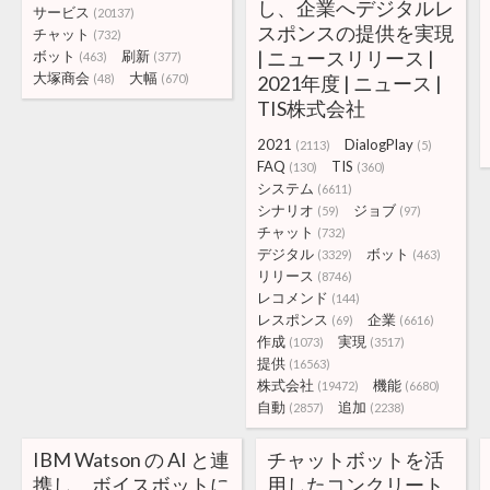
し、企業へデジタルレ
サービス
(20137)
スポンスの提供を実現
チャット
(732)
| ニュースリリース |
ボット
刷新
(463)
(377)
大塚商会
大幅
(48)
(670)
2021年度 | ニュース |
TIS株式会社
2021
DialogPlay
(2113)
(5)
FAQ
TIS
(130)
(360)
システム
(6611)
シナリオ
ジョブ
(59)
(97)
チャット
(732)
デジタル
ボット
(3329)
(463)
リリース
(8746)
レコメンド
(144)
レスポンス
企業
(69)
(6616)
作成
実現
(1073)
(3517)
提供
(16563)
株式会社
機能
(19472)
(6680)
自動
追加
(2857)
(2238)
IBM Watson の AI と連
チャットボットを活
携し、ボイスボットに
用したコンクリート