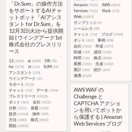
「Dr.Sum」の操作方法
Amazon
AWS
(9591)
(4619)
をサポートするAIチャ
Services
Slack
(7631)
(170)
ットボット「AIアシス
Web
(10593)
サンブリッジ
タント for Dr.Sum」を
(4)
シームレス
(98)
12月3日(火)から提供開
チャット
ブログ
(732)
(9054)
始 | ウイングアーク1st
ボット
事例
(463)
(898)
株式会社のプレスリリ
会社
作成
(9322)
(1073)
ース
削減
成功
(743)
(1301)
時間
株式
(726)
(8960)
12
ai
DR
(1454)
(6994)
(78)
業務
生成
(3301)
(1692)
for
st
SUM
(5779)
(163)
(19)
累計
紹介
(169)
(667)
アシスタント
(170)
連携
(4105)
ウイングアーク
(37)
サポート
(3129)
AWS WAF の
チャット
データ
(732)
(7494)
Challenge と
プレスリリース
(19523)
ボット
会社
CAPTCHA アクショ
(463)
(9322)
分析
基盤
(2251)
(1295)
ンを用いてボットか
提供
操作
(16563)
(499)
ら保護する | Amazon
方法
株式
(1080)
(8960)
Web Services ブログ
開始
(22402)