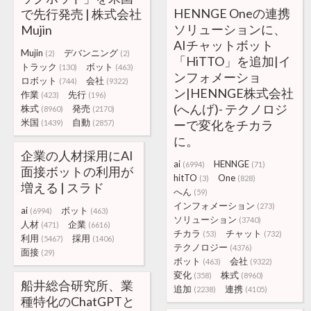
HENNGE Oneの連携
で先行発売 | 株式会社
ソリューションに、
Mujin
AIチャットボット
Mujin
デバンニング
(2)
(2)
「HiTTO」を追加|イ
トラック
ボット
(130)
(463)
ンフォメーショ
ロボット
会社
(744)
(9322)
ン|HENNGE株式会社
作業
先行
(423)
(196)
(へんげ)- テクノロジ
株式
発売
(8960)
(2170)
米国
自動
ーで変化をチカラ
(1439)
(2857)
に。
企業の人材採用にAI
ai
HENNGE
(6994)
(71)
面接ボットの利用が
hitTO
One
(3)
(828)
増える | スラド
へん
(59)
インフォメーション
(273)
ai
ボット
(6994)
(463)
ソリューション
(3740)
人材
企業
(471)
(6616)
チカラ
チャット
(53)
(732)
利用
採用
(5467)
(1406)
テクノロジー
(4376)
面接
(29)
ボット
会社
(463)
(9322)
変化
株式
(358)
(8960)
船井総合研究所、業
追加
連携
(2238)
(4105)
種特化のChatGPTと