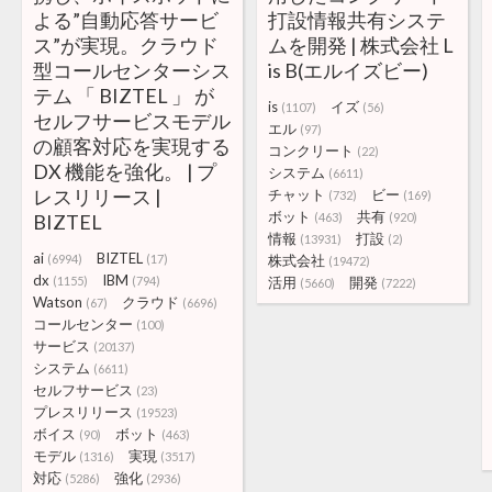
よる”自動応答サービ
打設情報共有システ
ス”が実現。クラウド
ムを開発 | 株式会社 L
型コールセンターシス
is B(エルイズビー)
テム 「 BIZTEL 」 が
is
イズ
(1107)
(56)
セルフサービスモデル
エル
(97)
の顧客対応を実現する
コンクリート
(22)
DX 機能を強化。 | プ
システム
(6611)
レスリリース |
チャット
ビー
(732)
(169)
ボット
共有
BIZTEL
(463)
(920)
情報
打設
(13931)
(2)
ai
BIZTEL
(6994)
(17)
株式会社
(19472)
dx
IBM
(1155)
(794)
活用
開発
(5660)
(7222)
Watson
クラウド
(67)
(6696)
コールセンター
(100)
サービス
(20137)
システム
(6611)
セルフサービス
(23)
プレスリリース
(19523)
ボイス
ボット
(90)
(463)
モデル
実現
(1316)
(3517)
対応
強化
(5286)
(2936)