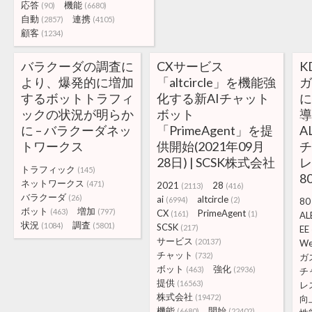
応答
機能
(90)
(6680)
自動
連携
(2857)
(4105)
顧客
(1234)
バラクーダの調査に
CXサービス
K
より、爆発的に増加
「altcircle」を機能強
ガ
するボットトラフィ
化する新AIチャット
に
ックの状況が明らか
ボット
に – バラクーダネッ
「PrimeAgent」を提
A
トワークス
供開始(2021年09月
28日) | SCSK株式会社
トラフィック
(145)
8
ネットワークス
(471)
2021
28
(2113)
(416)
バラクーダ
(26)
ai
altcircle
(6994)
(2)
80
ボット
増加
(463)
(797)
CX
PrimeAgent
(161)
(1)
AL
状況
調査
(1084)
(5801)
SCSK
(217)
EE
サービス
(20137)
W
チャット
(732)
ガ
ボット
強化
(463)
(2936)
チ
提供
(16563)
レ
株式会社
(19472)
向
機能
開始
(6680)
(22402)