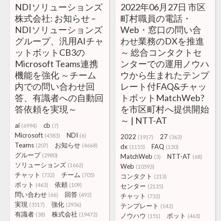
NDIソリューションズ
2022年06月27日 市区
株式会社: お知らせ –
町村職員の電話・
NDIソリューションズ
Web・窓口の問い合
グループ、汎用AIチャ
わせ業務のDXを推進
ットボットCB3の
～ 総合コンタクトセ
Microsoft Teams連携
ンターでの運用ノウハ
機能を強化 ～チーム
ウから生まれたテンプ
内での問い合わせ回
レート付FAQ&チャッ
答、有識者への自動回
トボットMatchWeb?
答依頼を実現～
を市区町村へ提供開始
～ | NTT-AT
ai
cb
(6994)
(7)
Microsoft
NDI
(4583)
(6)
2022
27
(1917)
(363)
Teams
お知らせ
(207)
(4668)
dx
FAQ
(1155)
(130)
グループ
(2980)
MatchWeb
NTT-AT
(3)
(68)
ソリューションズ
(1662)
Web
(10593)
チャット
チーム
(732)
(705)
コンタクト
(213)
ボット
依頼
(463)
(109)
センター
(2135)
問い合わせ
回答
(66)
(492)
チャット
(732)
実現
強化
(3517)
(2936)
テンプレート
(142)
有識者
株式会社
(38)
(19472)
ノウハウ
ボット
(151)
(463)