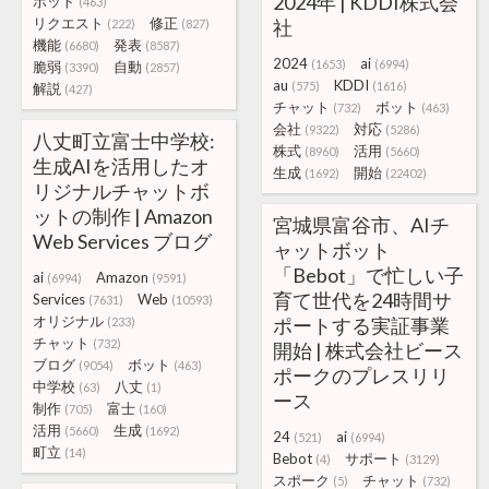
2024年 | KDDI株式会
ボット
(463)
リクエスト
修正
社
(222)
(827)
機能
発表
(6680)
(8587)
2024
ai
(1653)
(6994)
脆弱
自動
(3390)
(2857)
au
KDDI
(575)
(1616)
解説
(427)
チャット
ボット
(732)
(463)
会社
対応
(9322)
(5286)
八丈町立富士中学校:
株式
活用
(8960)
(5660)
生成AIを活用したオ
生成
開始
(1692)
(22402)
リジナルチャットボ
ットの制作 | Amazon
宮城県富谷市、AIチ
Web Services ブログ
ャットボット
「Bebot」で忙しい子
ai
Amazon
(6994)
(9591)
育て世代を24時間サ
Services
Web
(7631)
(10593)
オリジナル
ポートする実証事業
(233)
チャット
(732)
開始 | 株式会社ビース
ブログ
ボット
(9054)
(463)
ポークのプレスリリ
中学校
八丈
(63)
(1)
ース
制作
富士
(705)
(160)
活用
生成
(5660)
(1692)
24
ai
(521)
(6994)
町立
(14)
Bebot
サポート
(4)
(3129)
スポーク
チャット
(5)
(732)