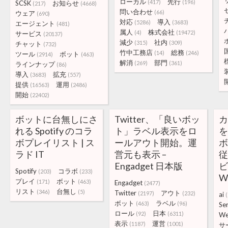
ローカル
先行
(417)
(196)
SCSK
お知らせ
(217)
(4668)
問い合わせ
(66)
ウェア
(690)
対応
導入
(5286)
(3683)
エージェント
(481)
属人
株式会社
(4)
(19472)
サービス
(20137)
減少
社内
(315)
(309)
チャット
(732)
竹中工務店
総務
(14)
(246)
ツール
ボット
(2914)
(463)
解消
部門
(269)
(361)
ラインナップ
(86)
導入
拡充
(3683)
(557)
提供
運用
(16563)
(2486)
開始
(22402)
ボットに台無しにさ
Twitter、「良いボッ
カ
れる Spotify のコラ
ト」ラベル表示をロ
ボプレイリスト | ス
ールアウト開始。運
ラド IT
営元も表示 –
Engadget 日本版
ビ
Spotify
コラボ
(203)
(233)
W
プレイ
ボット
(171)
(463)
Engadget
(2477)
リスト
台無し
(346)
(5)
Twitter
アウト
(2197)
(232)
ai
ボット
ラベル
(463)
(96)
Se
ロール
日本
(92)
(6311)
W
表示
運営
(1187)
(1001)
サ