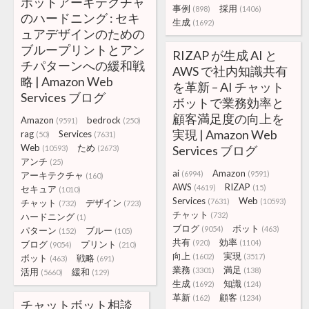
ボットアーキテクチャ
事例
採用
(898)
(1406)
のハードニング : セキ
生成
(1692)
ュアデザインのための
ブループリントとアン
RIZAP が生成 AI と
チパターンへの緩和戦
AWS で社内知識共有
略 | Amazon Web
を革新 – AI チャット
Services ブログ
ボットで業務効率と
顧客満足度の向上を
Amazon
bedrock
(9591)
(250)
実現 | Amazon Web
rag
Services
(50)
(7631)
Web
ため
Services ブログ
(10593)
(2673)
アンチ
(25)
ai
Amazon
(6994)
(9591)
アーキテクチャ
(160)
AWS
RIZAP
(4619)
(15)
セキュア
(1010)
Services
Web
(7631)
(10593)
チャット
デザイン
(732)
(723)
チャット
(732)
ハードニング
(1)
ブログ
ボット
(9054)
(463)
パターン
ブルー
(152)
(105)
共有
効率
(920)
(1104)
ブログ
プリント
(9054)
(210)
向上
実現
(1602)
(3517)
ボット
戦略
(463)
(691)
業務
満足
(3301)
(138)
活用
緩和
(5660)
(129)
生成
知識
(1692)
(124)
革新
顧客
(162)
(1234)
チャットボット相談