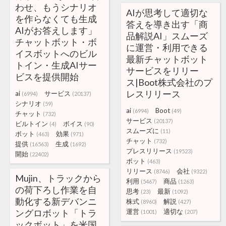
わせ、もうシナリオ
AIが思考して適切な
を作らなくても生成
答えを導き出す「商
AIがお答えします」
品解説AI」スムーズ
チャットボット・ボ
に運営・利用できる
イスボットへのビル
最新チャットボット
トイン・生成AIサー
サービスをリリー
ビスを提供開始
ス|Boot株式会社のプ
レスリリース
ai
サービス
(6994)
(20137)
シナリオ
(59)
ai
Boot
(6994)
(49)
チャット
(732)
サービス
(20137)
ビルトイン
ボイス
(4)
(90)
スムーズに
(11)
ボット
効果
(463)
(971)
チャット
(732)
提供
生成
(16563)
(1692)
プレスリリース
(19523)
開始
(22402)
ボット
(463)
リリース
会社
(8746)
(9322)
Mujin、トラックから
利用
商品
(5467)
(1263)
の荷下ろし作業を自
思考
最新
(23)
(1092)
動化する新デバンニ
株式
解説
(8960)
(427)
ングロボット「トラ
運営
適切な
(1001)
(207)
ックボット」を米国