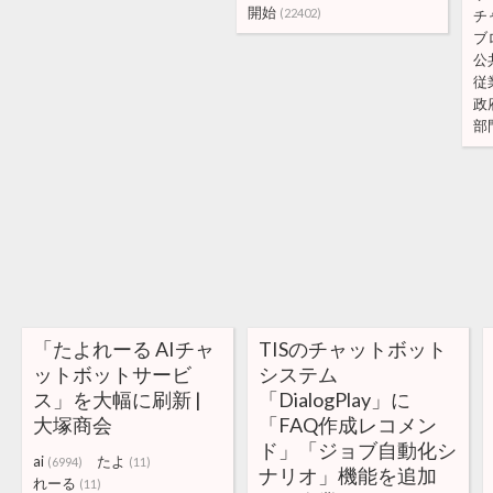
開始
(22402)
チ
ブ
公
従
政
部
「たよれーる AIチャ
TISのチャットボット
ットボットサービ
システム
ス」を大幅に刷新 |
「DialogPlay」に
大塚商会
「FAQ作成レコメン
ド」「ジョブ自動化シ
ai
たよ
(6994)
(11)
ナリオ」機能を追加
れーる
(11)