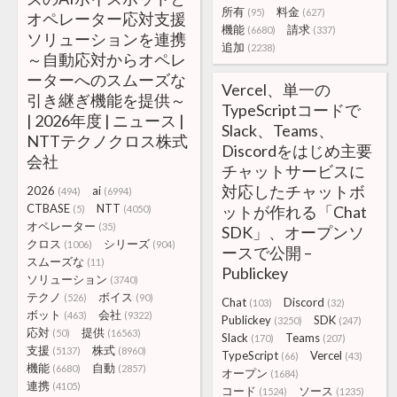
所有
料金
(95)
(627)
オペレーター応対支援
機能
請求
(6680)
(337)
ソリューションを連携
追加
(2238)
～自動応対からオペレ
ーターへのスムーズな
Vercel、単一の
引き継ぎ機能を提供～
TypeScriptコードで
| 2026年度 | ニュース |
Slack、Teams、
NTTテクノクロス株式
Discordをはじめ主要
会社
チャットサービスに
対応したチャットボ
2026
ai
(494)
(6994)
CTBASE
NTT
ットが作れる「Chat
(5)
(4050)
オペレーター
(35)
SDK」、オープンソ
クロス
シリーズ
(1006)
(904)
ースで公開 –
スムーズな
(11)
Publickey
ソリューション
(3740)
テクノ
ボイス
(526)
(90)
Chat
Discord
(103)
(32)
ボット
会社
(463)
(9322)
Publickey
SDK
(3250)
(247)
応対
提供
(50)
(16563)
Slack
Teams
(170)
(207)
支援
株式
(5137)
(8960)
TypeScript
Vercel
(66)
(43)
機能
自動
(6680)
(2857)
オープン
(1684)
連携
(4105)
コード
ソース
(1524)
(1235)