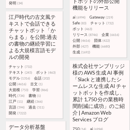
トボットの外部公開
発明
(34)
機能をリリース
江戸時代の古文風テ
ai
Gateway
(6994)
(219)
キストで会話できる
Safe
チャット
(83)
(732)
ボット
チャットボット「か
(463)
リリース
企業
(8746)
(6616)
らまる」を公開:過去
公開
団体
(4616)
(422)
の書物の継続学習に
外部
機能
(427)
(6680)
よる大規模言語モデ
生成
(1692)
ルの開発
株式会社サンブリッジ
チャット
(732)
様の AWS 生成 AI 事例
テキスト
ボット
(245)
(463)
モデル
会話
「Slack と連携したシ
(1316)
(202)
公開
古文
(4616)
(1)
ームレスな生成 AI チャ
大規模
学習
(753)
(866)
ットボットを作成し、
時代
書物
(734)
(1)
累計 1,750 分の業務時
江戸
継続
(11)
(366)
間削減に成功」のご紹
言語
過去
(594)
(511)
介 | Amazon Web
開発
(7222)
Services ブログ
データ分析基盤
750
ai
(14)
(6994)