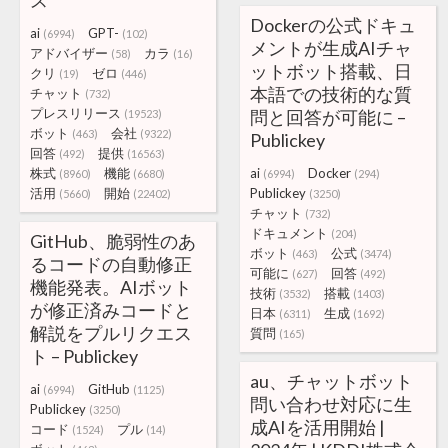
ス
Dockerの公式ドキュ
ai
GPT-
(6994)
(102)
メントが生成AIチャ
アドバイザー
カラ
(58)
(16)
ットボット搭載、日
クリ
ゼロ
(19)
(446)
本語での技術的な質
チャット
(732)
プレスリリース
問と回答が可能に –
(19523)
ボット
会社
(463)
(9322)
Publickey
回答
提供
(492)
(16563)
株式
機能
ai
Docker
(8960)
(6680)
(6994)
(294)
活用
開始
Publickey
(5660)
(22402)
(3250)
チャット
(732)
ドキュメント
(204)
GitHub、脆弱性のあ
ボット
公式
(463)
(3474)
るコードの自動修正
可能に
回答
(627)
(492)
機能発表。AIボット
技術
搭載
(3532)
(1403)
が修正済みコードと
日本
生成
(6311)
(1692)
解説をプルリクエス
質問
(165)
ト – Publickey
au、チャットボット
ai
GitHub
(6994)
(1125)
問い合わせ対応に生
Publickey
(3250)
成AIを活用開始 |
コード
プル
(1524)
(14)