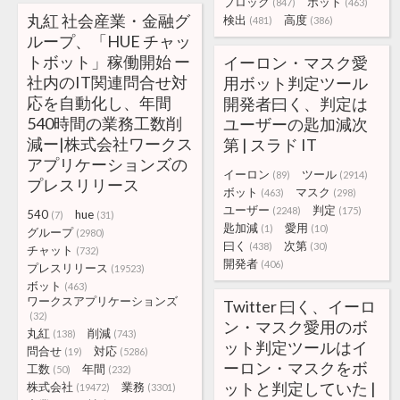
ブロック
ボット
(847)
(463)
丸紅 社会産業・金融グ
検出
高度
(481)
(386)
ループ、「HUE チャッ
トボット」稼働開始 ー
イーロン・マスク愛
社内のIT関連問合せ対
用ボット判定ツール
応を自動化し、年間
開発者曰く、判定は
540時間の業務工数削
ユーザーの匙加減次
減ー|株式会社ワークス
第 | スラド IT
アプリケーションズの
イーロン
ツール
(89)
(2914)
プレスリリース
ボット
マスク
(463)
(298)
ユーザー
判定
(2248)
(175)
540
hue
(7)
(31)
匙加減
愛用
(1)
(10)
グループ
(2980)
曰く
次第
(438)
(30)
チャット
(732)
開発者
(406)
プレスリリース
(19523)
ボット
(463)
ワークスアプリケーションズ
Twitter 曰く、イーロ
(32)
ン・マスク愛用のボ
丸紅
削減
(138)
(743)
ット判定ツールはイ
問合せ
対応
(19)
(5286)
ーロン・マスクをボ
工数
年間
(50)
(232)
ットと判定していた |
株式会社
業務
(19472)
(3301)