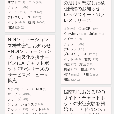
オウトウ
コム
の活用を想定した検
(1)
(424)
チャット
(732)
証開始のお知らせ|ナ
ツール
ニコ
(2914)
(46)
レッジスイートのプ
プレスリリース
(19523)
レスリリース
ボット
提供
(463)
(16563)
開始
(22402)
ai
ChatGPT
(6994)
(261)
Knowledge
Suite
(95)
(242)
NDIソリューション
スイート
(60)
チャット
(732)
ズ株式会社: お知らせ
ナレッジ
(173)
– NDIソリューション
プレスリリース
(19523)
ズ、内製化支援サー
ボット
世代
(463)
(729)
ビスにAIチャットボ
助言
対話
(25)
(181)
ット CBxシリーズの
想定
検証
(133)
(955)
サービスメニューを
機能
活用
(6680)
(5660)
開始
拡充
(22402)
ai
CBx
NDI
(6994)
(1)
(6)
鋸南町におけるFAQ
サービス
(20137)
サイト・チャットボ
シリーズ
(904)
ットの実証実験を開
ソリューションズ
(1662)
始|NTTアドバンステ
チャット
ボット
(732)
(463)