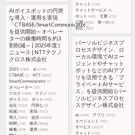
チャット
(732)
AIボイスボットの円滑
チャットサービス
(9)
ボット
主要
な導入・運用を実現
(463)
(252)
公開
単一の
(4616)
(8)
「CTBASE/SmartCommunicator」
対応
(5286)
を提供開始～オペレー
ターの稼働時間を約3
パーソルビジネスプ
割削減～ | 2025年度 |
ロセスデザイン、ロ
ニュース | NTTテクノ
ーカル環境でAIエー
クロス株式会社
ジェントやチャット
2025
ai
ボットなどのAIアプ
(1083)
(6994)
CTBASE
NTT
(5)
(4050)
リを活用できる「プ
SmartCommunicator
(1)
ライベートAIサービ
オペレーター
(35)
ス」を提供開始 |パー
クロス
テクノ
(1006)
(526)
ソルビジネスプロセ
ボイス
ボット
(90)
(463)
スデザイン株式会社
会社
円滑な
(9322)
(8)
削減
実現
(743)
(3517)
ai
アプリ
(6994)
(5976)
導入
提供
(3683)
(16563)
エージェント
(481)
時間
株式
(726)
(8960)
サービス
(20137)
稼働
運用
(370)
(2486)
チャット
(732)