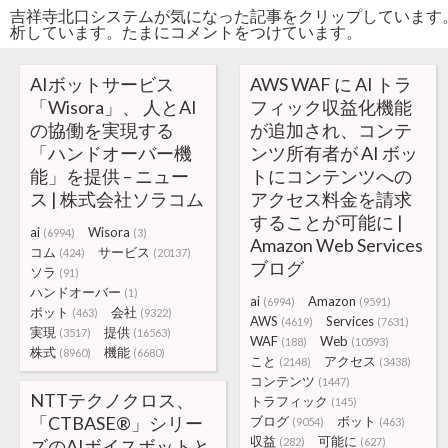
吉祥寺北口システムが気になった記事をクリップしています
析しています。たまにコメントをつけています。
AIボットサービス
AWS WAF に AI トラ
「Wisora」、 人とAI
フィック収益化機能
の協働を実現する
が追加され、コンテ
「ハンドオーバー機
ンツ所有者が AI ボッ
能」を提供 – ニュー
トにコンテンツへの
ス | 株式会社ソラコム
アクセス料金を請求
することが可能に |
ai
Wisora
(6994)
(3)
Amazon Web Services
コム
サービス
(424)
(20137)
ブログ
ソラ
(91)
ハンドオーバー
(1)
ai
Amazon
(6994)
(9591)
ボット
会社
(463)
(9322)
AWS
Services
(4619)
(7631)
実現
提供
(3517)
(16563)
WAF
Web
(188)
(10593)
株式
機能
(8960)
(6680)
こと
アクセス
(2148)
(3438)
コンテンツ
(1447)
NTTテクノクロス、
トラフィック
(145)
「CTBASE®」シリー
ブログ
ボット
(9054)
(463)
収益
可能に
ズのAIボイスボットと
(282)
(627)