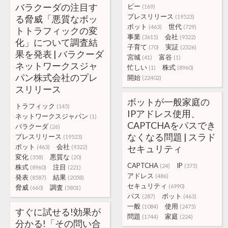
バラクーダの注目す
ビー
(169)
プレスリリース
る脅威「悪質なボッ
(19523)
ボット
世代
(463)
(729)
トトラフィックの変
事業
会社
(3615)
(9322)
化」について調査結
子育て
実証
(70)
(2326)
果を発表 | バラクーダ
宮城
富谷
(41)
(1)
ネットワークスジャ
忙しい
株式
(1)
(8960)
パン株式会社のプレ
開始
(22402)
スリリース
ボットが一般家庭の
トラフィック
(145)
IPアドレス使用、
ネットワークスジャパン
(1)
CAPTCHAをパスでき
バラクーダ
(26)
なくなる問題 | スラド
プレスリリース
(19523)
ボット
会社
セキュリティ
(463)
(9322)
変化
悪質な
(358)
(20)
CAPTCHA
IP
(24)
(375)
株式
注目
(8960)
(221)
アドレス
(486)
発表
結果
(8587)
(2058)
セキュリティ
(6990)
脅威
調査
(660)
(5801)
パス
ボット
(287)
(463)
一般
使用
(1084)
(2475)
すぐに試せる!効果が
問題
家庭
(1744)
(224)
分かる!「その問い合