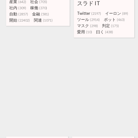
産業
社会
(642)
(705)
スラド IT
社内
稼働
(309)
(370)
Twitter
イーロン
自動
金融
(2197)
(89)
(2857)
(581)
ツール
ボット
開始
関連
(2914)
(463)
(22402)
(1071)
マスク
判定
(298)
(175)
愛用
曰く
(10)
(438)