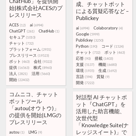
ChatHub」を提供開
成、チャットボット
始|株式会社ACESのプ
による質疑応答など –
レスリリース
Publickey
ACES
ai
(12)
(6994)
ai
Colaboratory
(6994)
(4)
ChatGPT
ChatHub
(261)
(1)
Google
(5999)
セキュア
(1010)
Publickey
(3250)
チャット
(732)
Python
コード
(190)
(1524)
プラットフォーム
(2931)
チャット
ボット
(732)
(463)
プレスリリース
(19523)
応答
搭載
(90)
(1403)
ボット
会社
(463)
(9322)
支援
機能
(5137)
(6680)
提供
株式
(16563)
(8960)
環境
生成
(1935)
(1692)
法人
活用
(2821)
(5660)
言語
質疑
(594)
(9)
開始
(22402)
開発
(7222)
コムニコ、チャット
対話型 AI チャットボ
ボットツール
ット『ChatGPT』を
「autou(オウトウ)」
活用した助言機能、
の提供を開始|LMGの
次世代型
プレスリリース
「Knowledge Suite(ナ
レッジスイート)」で
autou
LMG
(1)
(9)