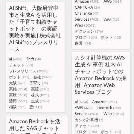
Amazon
AWS
(9591)
(4619)
AI Shift、大阪府豊中
CAPTCHA
(24)
Challenge
市と生成AIを活用し
(47)
Services
WAF
(7631)
(188)
た「子育て相談チャ
Web
(10593)
ットボット」の実証
アクション
(176)
実験を実施 | 株式会社
ブログ
ボット
(9054)
(463)
AI Shiftのプレスリリ
保護
(794)
ース
カシオ計算機の AWS
ai
Shift
(6994)
(58)
生成 AI 事例:社内 AI
チャット
(732)
チャットボットでの
プレスリリース
(19523)
ボット
会社
Amazon Bedrock の採
(463)
(9322)
大阪
子育て
(478)
(70)
用 | Amazon Web
実施
実証
(2504)
(2326)
Services ブログ
実験
株式
(2208)
(8960)
活用
生成
(5660)
(1692)
ai
Amazon
(6994)
(9591)
相談
豊中
(275)
(2)
AWS
bedrock
(4619)
(250)
Services
Web
(7631)
(10593)
カシオ計算機
Amazon Bedrock を活
(7)
チャット
(732)
用した RAG チャット
ブログ
ボット
(9054)
(463)