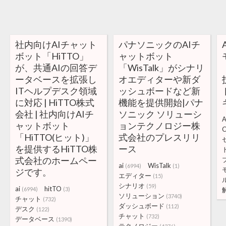
社内向けAIチャット
パナソニックのAIチ
ボット「HiTTO」
ャットボット
が、共通AIの回答デ
「WisTalk」がシナリ
ータベースを拡張し
オエディターや新ダ
ITヘルプデスク領域
ッシュボードなど新
に対応 | HiTTO株式
機能を提供開始|パナ
会社 | 社内向けAIチ
ソニック ソリューシ
A
ャットボット
ョンテクノロジー株
C
「HiTTO(ヒット)」
式会社のプレスリリ
を提供するHiTTO株
ース
式会社のホームペー
ai
WisTalk
(6994)
(1)
ジです。
エディター
(15)
シナリオ
(59)
ai
hitTO
(6994)
(3)
ソリューション
(3740)
チャット
(732)
ダッシュボード
(112)
デスク
(122)
チャット
(732)
データベース
(1390)