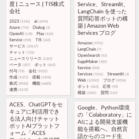
度 | ニュース | TIS株式
Service、Streamlit、
会社
LangChain を使った
質問応答ボットの構
2023
ai
(1936)
(6994)
築 | Amazon Web
Azure
Dialog
(759)
(3)
Services ブログ
OpenAI
Play
(138)
(424)
Service
TIS
(898)
(360)
Amazon
(9591)
サービス
(20137)
LangChain
(7)
チャット
(732)
OpenSearch
(93)
ニュースリリース
(1023)
SageMaker
(389)
ベータ
ボット
(287)
(463)
Service
(898)
付与
会社
(93)
(9322)
Services
Streamlit
(7631)
(3)
作成
搭載
(1073)
(1403)
Web
ブログ
(10593)
(9054)
株式
機能
(8960)
(6680)
ボット
応答
(463)
(90)
連携
(4105)
構築
質問
(2041)
(165)
ACES、ChatGPTをセ
Google、Python環境
キュアに利活用でき
の「Colaboratory」に
る法人向けチャット
AIによる開発支援機
ボットAIプラットフ
能を搭載へ。自然言
ォーム「ACES
語からのコード生