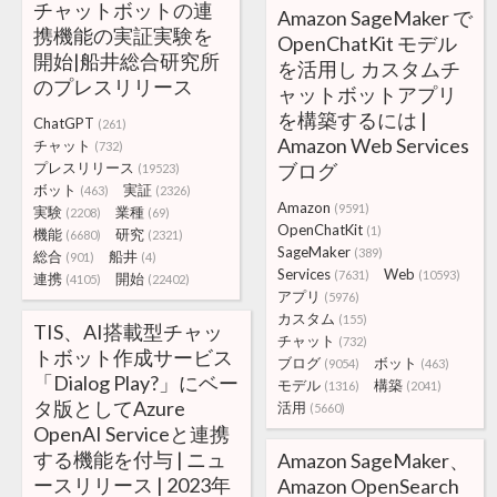
チャットボットの連
Amazon SageMaker で
携機能の実証実験を
OpenChatKit モデル
開始|船井総合研究所
を活用し カスタムチ
のプレスリリース
ャットボットアプリ
を構築するには |
ChatGPT
(261)
Amazon Web Services
チャット
(732)
プレスリリース
ブログ
(19523)
ボット
実証
(463)
(2326)
Amazon
(9591)
実験
業種
(2208)
(69)
OpenChatKit
(1)
機能
研究
(6680)
(2321)
SageMaker
(389)
総合
船井
(901)
(4)
Services
Web
(7631)
(10593)
連携
開始
(4105)
(22402)
アプリ
(5976)
カスタム
(155)
TIS、AI搭載型チャッ
チャット
(732)
トボット作成サービス
ブログ
ボット
(9054)
(463)
「Dialog Play?」にベー
モデル
構築
(1316)
(2041)
タ版としてAzure
活用
(5660)
OpenAI Serviceと連携
する機能を付与 | ニュ
Amazon SageMaker、
ースリリース | 2023年
Amazon OpenSearch