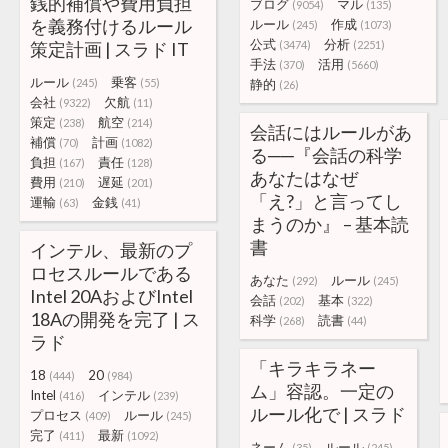
銭的補償や費用負担
ブログ
マル
(9054)
(135)
を義務付けるルール
ルール
作成
(245)
(1073)
公式
分析
策定計画 | スラド IT
(3474)
(2251)
手法
活用
(370)
(5660)
ルール
乗客
(245)
(55)
静的
(26)
会社
欠航
(9322)
(11)
策定
航空
(238)
(214)
会話にはルールがあ
補償
計画
(70)
(1082)
る──『会話の科学
負担
責任
(167)
(128)
あなたはなぜ
費用
遅延
(210)
(201)
「え?」と言ってし
運輸
金銭
(63)
(41)
まうのか』 – 基本読
書
インテル、最新のプ
ロセスルールである
あなた
ルール
(292)
(245)
Intel 20AおよびIntel
会話
基本
(202)
(322)
18Aの開発を完了 | ス
科学
読書
(268)
(44)
ラド
「キラキラネー
18
20
(444)
(984)
ム」容認。一定の
Intel
インテル
(416)
(239)
ルール化で | スラド
プロセス
ルール
(409)
(245)
完了
最新
(411)
(1092)
ネーム
ルール
(35)
(245)