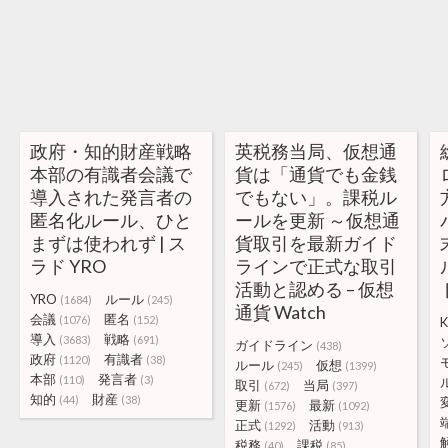
政府・知的財産戦略
英税務当局、仮想通
本部の有識者会議で
貨は「通貨でも金銭
導入された発言者の
でもない」。課税ル
匿名化ルール、ひと
ールを更新 ～仮想通
まずは使われず | ス
貨取引を最新ガイド
ラド YRO
ラインで正式な取引
活動と認める – 仮想
YRO
ルール
(1684)
(245)
通貨 Watch
会議
匿名
(1076)
(152)
K
導入
戦略
(3683)
(691)
ガイドライン
(438)
政府
有識者
(1120)
(38)
ルール
仮想
(245)
(1399)
本部
発言者
(110)
(3)
取引
当局
(672)
(397)
知的
財産
(44)
(38)
更新
最新
(1576)
(1092)
正式
活動
(1292)
(913)
税務
課税
(40)
(85)