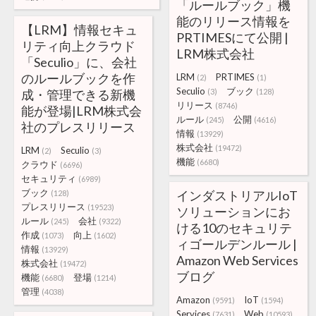
「ルールブック」機
能のリリース情報を
【LRM】情報セキュ
PRTIMESにて公開 |
リティ向上クラウド
LRM株式会社
「Seculio」に、会社
のルールブックを作
LRM
PRTIMES
(2)
(1)
Seculio
ブック
成・管理できる新機
(3)
(128)
リリース
(8746)
能が登場|LRM株式会
ルール
公開
(245)
(4616)
社のプレスリリース
情報
(13929)
株式会社
(19472)
LRM
Seculio
(2)
(3)
機能
(6680)
クラウド
(6696)
セキュリティ
(6989)
ブック
インダストリアルIoT
(128)
プレスリリース
(19523)
ソリューションにお
ルール
会社
(245)
(9322)
ける10のセキュリテ
作成
向上
(1073)
(1602)
ィゴールデンルール |
情報
(13929)
Amazon Web Services
株式会社
(19472)
ブログ
機能
登場
(6680)
(1214)
管理
(4038)
Amazon
IoT
(9591)
(1594)
Services
Web
(7631)
(10593)