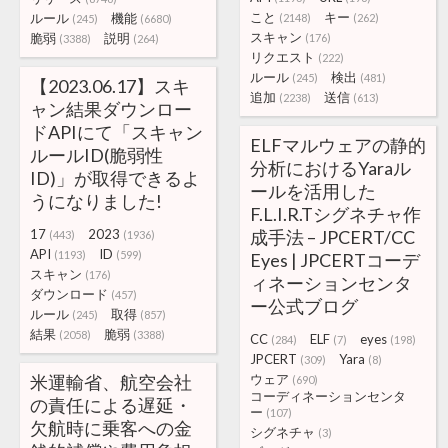
こと
キー
ルール
機能
(2148)
(262)
(245)
(6680)
スキャン
脆弱
説明
(176)
(3388)
(264)
リクエスト
(222)
ルール
検出
(245)
(481)
【2023.06.17】スキ
追加
送信
(2238)
(613)
ャン結果ダウンロー
ドAPIにて「スキャン
ELFマルウェアの静的
ルールID(脆弱性
分析におけるYaraル
ID)」が取得できるよ
ールを活用した
うになりました!
F.L.I.R.Tシグネチャ作
17
2023
成手法 – JPCERT/CC
(443)
(1936)
API
ID
(1193)
(599)
Eyes | JPCERTコーデ
スキャン
(176)
ィネーションセンタ
ダウンロード
(457)
ー公式ブログ
ルール
取得
(245)
(857)
結果
脆弱
(2058)
(3388)
CC
ELF
eyes
(284)
(7)
(198)
JPCERT
Yara
(309)
(8)
米運輸省、航空会社
ウェア
(690)
コーディネーションセンタ
の責任による遅延・
ー
(107)
欠航時に乗客への金
シグネチャ
(3)