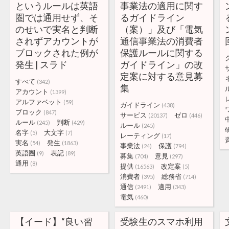
というルールは英語
事業法の適用に関す
圏では通用せず、そ
るガイドライン
のせいで実名と判断
（案）」及び「電気
されずアカウントが
通信事業法の消費者
ブロックされた例が
保護ルールに関する
発生 | スラド
ガイドライン」の改
定案に対する意見募
すべて
(342)
集
アカウント
(1399)
アルファベット
(59)
ガイドライン
(438)
ブロック
(847)
サービス
ゼロ
(20137)
(446)
ルール
判断
(245)
(429)
ルール
(245)
名字
大文字
(5)
(7)
レーティング
(17)
実名
発生
(54)
(1863)
事業法
保護
(24)
(794)
英語圏
表記
(9)
(89)
募集
意見
(704)
(297)
通用
(8)
提供
改定案
(16563)
(5)
消費者
総務省
(395)
(714)
通信
適用
(2491)
(343)
電気
(460)
【イード】“良い習
受験生のスマホ利用