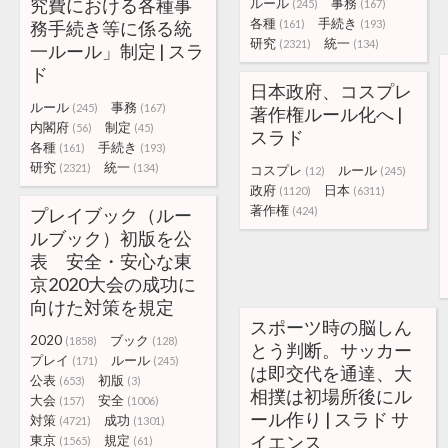
究費における各種事
ルール
事務
(245)
(167)
各種
手続き
務手続き等に係る統
(161)
(193)
研究
統一
(2321)
(134)
一ルール」制定 | スラ
ド
日本政府、コスプレ
ルール
事務
(245)
(167)
著作権ルール化へ |
内閣府
制定
(56)
(45)
スラド
各種
手続き
(161)
(193)
研究
統一
(2321)
(134)
コスプレ
ルール
(12)
(245)
政府
日本
(1120)
(6311)
著作権
プレイブック（ルー
(424)
ルブック）初版を公
表 安全・安心な東
京2020大会の成功に
向けた対策を規定
スポーツ時の脳しん
2020
ブック
(1858)
(128)
とう判断。サッカー
プレイ
ルール
(171)
(245)
は即交代を通達、大
公表
初版
(653)
(3)
相撲は初場所後にル
大会
安全
(157)
(1006)
ール作り | スラド サ
対策
成功
(4721)
(1301)
イエンス
東京
規定
(1565)
(61)