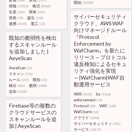
変換
実現
(248)
(3517)
開始
(22402)
情報
株式
(13929)
(8960)
生産
簡単
(646)
(641)
サイバーセキュリティ
視覚
誕生
(78)
(228)
クラウド、AWS WAF
連携
電工
(4105)
(20)
向けマネージドルール
『Protocol
既知の脆弱性を検出
Enforcement by
するスキャンルール
WafCharm』を新たに
を追加しました |
リリース～プロトコル
AeyeScan
違反検知によるセキュ
AeyeScan
(33)
リティ強化を実現
スキャン
(176)
～|WafCharm|WAF自
ルール
既知
(245)
(22)
動運用サービス
検出
脆弱
(481)
(3388)
追加
(2238)
AWS
by
(4619)
(1168)
enforcement
(19)
Firebase等の複数の
Protocol
WAF
(88)
(188)
クラウドサービスの
WafCharm
(16)
クラウド
スキャンルールを追
(6696)
サイバーセキュリティ
(291)
加 | AeyeScan
サービス
(20137)