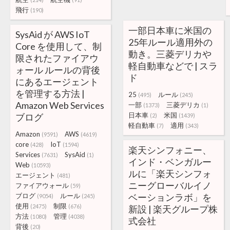
飛行
(190)
一部日本車に米国の
SysAid が AWS IoT
25年ルール適用外の
Core を使用して、制
動き。三菱デリカや
限されたファイアウ
軽自動車などで | スラ
ォール ルールの背後
ド
にあるエージェント
を管理する方法 |
25
ルール
(495)
(245)
Amazon Web Services
一部
三菱デリカ
(1373)
(1)
日本車
米国
ブログ
(2)
(1439)
軽自動車
適用
(7)
(343)
Amazon
AWS
(9591)
(4619)
core
IoT
(428)
(1594)
楽天シンフォニー、
Services
SysAid
(7631)
(1)
インド・ベンガルー
Web
(10593)
ルに「楽天シンフォ
エージェント
(481)
ニーグローバルイノ
ファイアウォール
(59)
ブログ
ルール
ベーションラボ」を
(9054)
(245)
使用
制限
(2475)
(676)
新設 | 楽天グループ株
方法
管理
(1080)
(4038)
式会社
背後
(20)