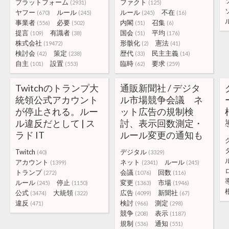
プラットフォーム
ファクト
(2931)
(125)
ヤフー
ルール
ルール
不在
(670)
(245)
(245)
(16)
事業者
必要
内閣
召集
(556)
(502)
(51)
(6)
提言
有識者
国会
平均
(109)
(38)
(51)
(176)
株式会社
形骸化
憲法
(19472)
(2)
(41)
検討会
策定
歴代
民主主義
(42)
(238)
(33)
(14)
自主
設置
臨時
要求
(101)
(553)
(62)
(259)
Twitchのトランプ大
通販新聞社 / デジタ
統領公式アカウント
ル市場競争会議 ネ
が停止される。ルー
ット広告の規制検
ル違反だとして | ス
討、表示回数測定・
ラド IT
ルール変更の通知も
Twitch
デジタル
(40)
(3329)
アカウント
ネット
ルール
(1399)
(2341)
(245)
トランプ
会議
回数
(272)
(1076)
(116)
ルール
停止
変更
市場
(245)
(1150)
(1363)
(1946)
公式
大統領
広告
新聞社
(3474)
(322)
(4099)
(67)
違反
検討
測定
(471)
(966)
(298)
競争
表示
(208)
(1187)
規制
通知
(536)
(551)