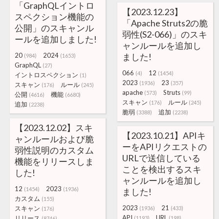
「GraphQLイントロ
【2023.12.23】
スペクション機能の
「Apache Struts2の脆
公開」のスキャンル
弱性(S2-066)」のスキ
ールを追加しました!
ャンルールを追加し
20
2024
ました!
(984)
(1653)
GraphQL
(27)
066
12
(4)
(1454)
イントロスペクション
(1)
2023
23
(1936)
(357)
スキャン
ルール
(176)
(245)
apache
Struts
(573)
(99)
公開
機能
(4616)
(6680)
スキャン
ルール
(176)
(245)
追加
(2238)
脆弱
追加
(3388)
(2238)
【2023.12.02】スキ
【2023.10.21】APIキ
ャンルールおよび脆
ーをAPIリクエストの
弱性説明のカスタム
URLで送信している
機能をリリースしま
ことを検出するスキ
した!
ャンルールを追加し
12
2023
(1454)
(1936)
ました!
カスタム
(155)
2023
21
スキャン
(1936)
(433)
(176)
API
URL
リリース
(1193)
(198)
(8746)