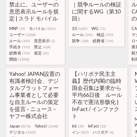
禁止に。ユーザーの
｜競争ルールの検証
意思表示ルールを規
に関するWG（第10
C
定 | スラド モバイル
回）
の
MNP
モバイル
10
WG
C
(29)
(3516)
(1687)
(71)
ユーザー
ルール
検証
マ
(2248)
(245)
(955)
ルール
意思表示
競争
総務省
ロ
(245)
(2)
(208)
(714)
手続き
禁止
業
(193)
(624)
総務省
規定
航
(714)
(61)
開始
転
(22402)
Yahoo! JAPAN設置の
【ハリボテ民主主
有識者検討会、デジ
義】歴代内閣の臨時
タルプラットフォー
国会召集は要求から
ム事業者として必要
平均66日後 ルール
な自主ルールの策定
不在で憲法形骸化 |
を提言 – ニュース –
InFact / インファク
ヤフー株式会社
ト
M
W
Japan
Yahoo!
66
InFact
(8176)
(2148)
(30)
(30)
デジタル
イン
ハリボテ
(3329)
(837)
(4)