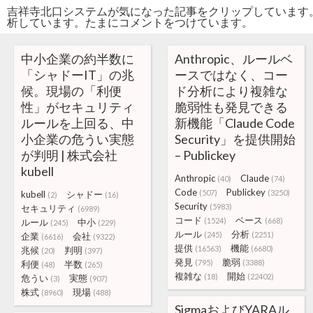
吉祥寺北口システムが気になった記事をクリップしています
析しています。たまにコメントをつけています。
中小企業の約半数に
Anthropic、ルールベ
「シャドーIT」の兆
ースではなく、コー
候。現場の「利便
ド分析により複雑な
性」がセキュリティ
脆弱性も発見できる
ルールを上回る、中
新機能「Claude Code
小企業の危うい実態
Security」を提供開始
が判明 | 株式会社
– Publickey
kubell
Anthropic
Claude
(40)
(74)
Code
Publickey
(507)
(3250)
kubell
シャドー
(2)
(16)
Security
(5983)
セキュリティ
(6989)
コード
ベース
(1524)
(668)
ルール
中小
(245)
(229)
ルール
分析
(245)
(2251)
企業
会社
(6616)
(9322)
提供
機能
(16563)
(6680)
兆候
判明
(20)
(397)
発見
脆弱
(795)
(3388)
利便
半数
(48)
(265)
複雑な
開始
(18)
(22402)
危うい
実態
(3)
(907)
株式
現場
(8960)
(488)
SigmaおよびYARAル