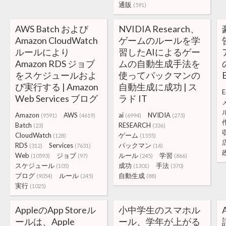
通販
(591)
AWS Batch および
NVIDIA Research、
Amazon CloudWatch
ゲームのルールを学
ルールにより
習したAIによるゲー
Amazon RDS ジョブ
ムの自動生成手法を
をスケジュールおよ
使ってパックマンの
び実行する | Amazon
自動生成に成功 | ス
E
Web Services ブログ
ラド IT
Amazon
AWS
ai
NVIDIA
(9591)
(4619)
(6994)
(273)
Batch
RESEARCH
(23)
(336)
CloudWatch
ゲーム
(128)
(1555)
RDS
Services
パックマン
(312)
(7631)
(14)
Web
ジョブ
ルール
学習
(10593)
(97)
(245)
(866)
スケジュール
成功
手法
(105)
(1301)
(370)
ブログ
ルール
自動生成
(9054)
(245)
(88)
実行
(1025)
AppleのApp Storeル
小中学生のスマホル
ールは、Apple
ール、学年が上がる