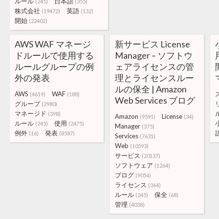
ルール
日本語
(245)
(355)
株式会社
英語
(19472)
(132)
開始
(22402)
AWS WAF マネージ
新サービス License
ドルールで使用する
Manager – ソフトウ
ルールグループの例
ェアライセンスの管
外の発表
理とライセンスルー
ルの保全 | Amazon
AWS
WAF
(4619)
(188)
Web Services ブログ
グループ
(2980)
マネージド
(398)
Amazon
License
(9591)
(34)
ルール
使用
(245)
(2475)
Manager
(375)
例外
発表
(16)
(8587)
Services
(7631)
Web
(10593)
サービス
(20137)
ソフトウェア
(1264)
ブログ
(9054)
ライセンス
(364)
ルール
保全
(245)
(68)
管理
(4038)