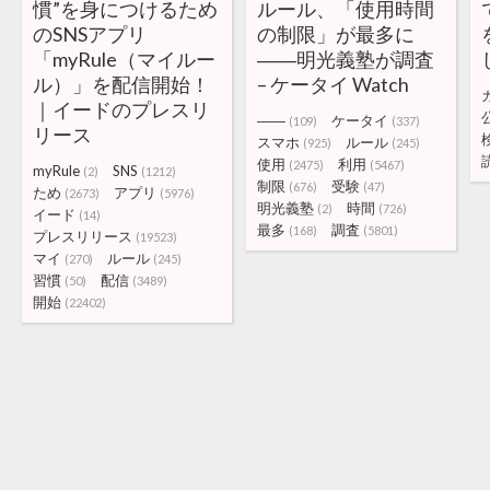
慣”を身につけるため
ルール、「使用時間
のSNSアプリ
の制限」が最多に
「myRule（マイルー
――明光義塾が調査
ル）」を配信開始！
– ケータイ Watch
｜イードのプレスリ
――
ケータイ
(109)
(337)
リース
スマホ
ルール
(925)
(245)
使用
利用
(2475)
(5467)
myRule
SNS
(2)
(1212)
制限
受験
(676)
(47)
ため
アプリ
(2673)
(5976)
明光義塾
時間
(2)
(726)
イード
(14)
最多
調査
(168)
(5801)
プレスリリース
(19523)
マイ
ルール
(270)
(245)
習慣
配信
(50)
(3489)
開始
(22402)