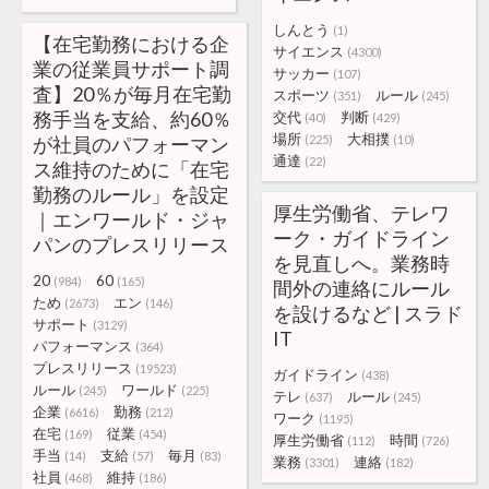
しんとう
(1)
【在宅勤務における企
サイエンス
(4300)
業の従業員サポート調
サッカー
(107)
査】20％が毎月在宅勤
スポーツ
ルール
(351)
(245)
務手当を支給、約60％
交代
判断
(40)
(429)
場所
大相撲
が社員のパフォーマン
(225)
(10)
通達
(22)
ス維持のために「在宅
勤務のルール」を設定
厚生労働省、テレワ
｜エンワールド・ジャ
ーク・ガイドライン
パンのプレスリリース
を見直しへ。業務時
20
60
(984)
(165)
間外の連絡にルール
ため
エン
(2673)
(146)
を設けるなど | スラド
サポート
(3129)
IT
パフォーマンス
(364)
プレスリリース
(19523)
ガイドライン
(438)
ルール
ワールド
(245)
(225)
テレ
ルール
(637)
(245)
企業
勤務
(6616)
(212)
ワーク
(1195)
在宅
従業
(169)
(454)
厚生労働省
時間
(112)
(726)
手当
支給
毎月
(14)
(57)
(83)
業務
連絡
(3301)
(182)
社員
維持
(468)
(186)