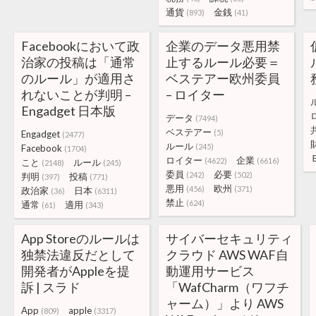
通貨
金銭
(893)
(41)
Facebookにおいて政
企業のデータ悪用禁
治家の投稿は「通常
止するルール必要＝
のルール」が適用さ
ベステアー欧州委員
れないことが判明 –
– ロイター
Engadget 日本版
データ
(7494)
ベステアー
(5)
Engadget
(2477)
ルール
(245)
Facebook
(1704)
ロイター
企業
(4622)
(6616)
こと
ルール
(2148)
(245)
委員
必要
(242)
(502)
判明
投稿
(397)
(771)
悪用
欧州
(456)
(371)
政治家
日本
(36)
(6311)
禁止
(624)
通常
適用
(61)
(343)
App Storeのルールは
サイバーセキュリティ
独禁法違反だとして
クラウド AWS WAF自
開発者がAppleを提
動運用サービス
訴 | スラド
「WafCharm（ワフチ
ャーム）」より AWS
App
apple
(809)
(3317)