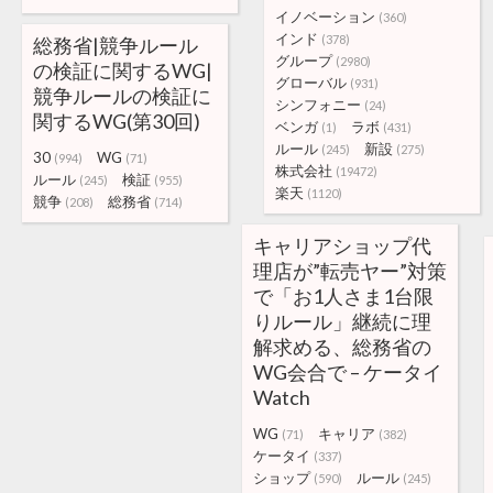
イノベーション
(360)
インド
(378)
総務省|競争ルール
グループ
(2980)
の検証に関するWG|
グローバル
(931)
競争ルールの検証に
シンフォニー
(24)
関するWG(第30回)
ベンガ
ラボ
(1)
(431)
ルール
新設
(245)
(275)
30
WG
(994)
(71)
株式会社
(19472)
ルール
検証
(245)
(955)
楽天
(1120)
競争
総務省
(208)
(714)
キャリアショップ代
理店が”転売ヤー”対策
で「お1人さま1台限
りルール」継続に理
解求める、総務省の
WG会合で – ケータイ
Watch
WG
キャリア
(71)
(382)
ケータイ
(337)
ショップ
ルール
(590)
(245)