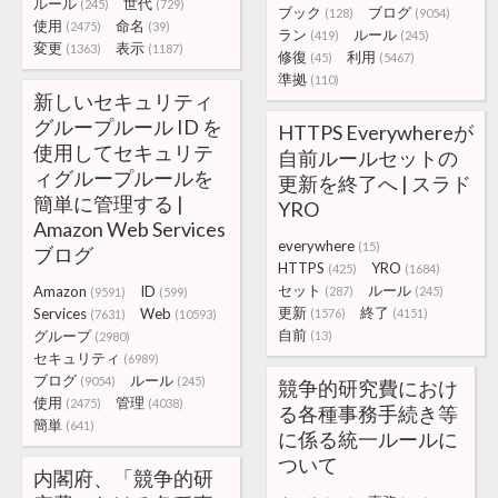
ルール
世代
(245)
(729)
ブック
ブログ
(128)
(9054)
使用
命名
(2475)
(39)
ラン
ルール
(419)
(245)
変更
表示
(1363)
(1187)
修復
利用
(45)
(5467)
準拠
(110)
新しいセキュリティ
グループルール ID を
HTTPS Everywhereが
使用してセキュリテ
自前ルールセットの
ィグループルールを
更新を終了へ | スラド
簡単に管理する |
YRO
Amazon Web Services
everywhere
(15)
ブログ
HTTPS
YRO
(425)
(1684)
セット
ルール
Amazon
ID
(287)
(245)
(9591)
(599)
更新
終了
Services
Web
(1576)
(4151)
(7631)
(10593)
自前
グループ
(13)
(2980)
セキュリティ
(6989)
ブログ
ルール
(9054)
(245)
競争的研究費におけ
使用
管理
(2475)
(4038)
る各種事務手続き等
簡単
(641)
に係る統一ルールに
ついて
内閣府、「競争的研