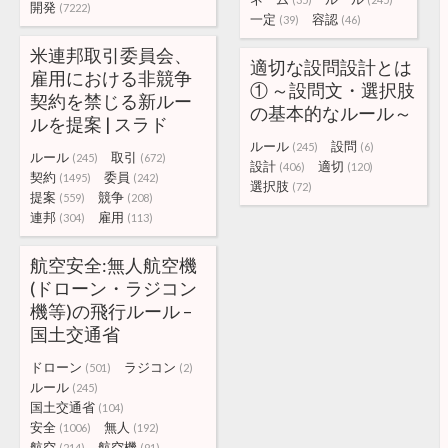
開発
(7222)
一定
容認
(39)
(46)
米連邦取引委員会、
適切な設問設計とは
雇用における非競争
① ～設問文・選択肢
契約を禁じる新ルー
の基本的なルール～
ルを提案 | スラド
ルール
設問
(245)
(6)
ルール
取引
(245)
(672)
設計
適切
(406)
(120)
契約
委員
(1495)
(242)
選択肢
(72)
提案
競争
(559)
(208)
連邦
雇用
(304)
(113)
航空安全:無人航空機
(ドローン・ラジコン
機等)の飛行ルール –
国土交通省
ドローン
ラジコン
(501)
(2)
ルール
(245)
国土交通省
(104)
安全
無人
(1006)
(192)
航空
航空機
(214)
(91)