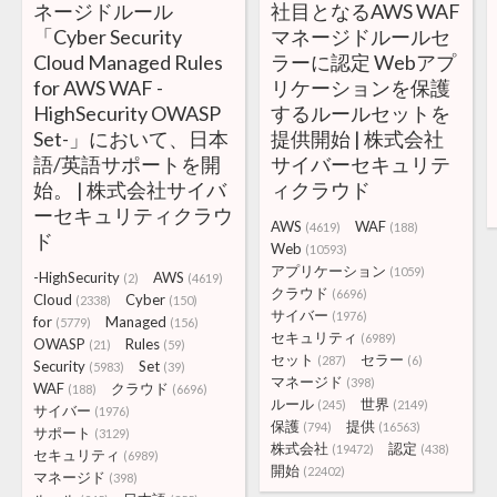
ネージドルール
社目となるAWS WAF
「Cyber Security
マネージドルールセ
Cloud Managed Rules
ラーに認定 Webアプ
for AWS WAF -
リケーションを保護
HighSecurity OWASP
するルールセットを
Set-」において、日本
提供開始 | 株式会社
語/英語サポートを開
サイバーセキュリテ
始。 | 株式会社サイバ
ィクラウド
ーセキュリティクラウ
AWS
WAF
(4619)
(188)
ド
Web
(10593)
アプリケーション
(1059)
-HighSecurity
AWS
(2)
(4619)
クラウド
(6696)
Cloud
Cyber
(2338)
(150)
サイバー
(1976)
for
Managed
(5779)
(156)
セキュリティ
(6989)
OWASP
Rules
(21)
(59)
セット
セラー
(287)
(6)
Security
Set
(5983)
(39)
マネージド
(398)
WAF
クラウド
(188)
(6696)
ルール
世界
(245)
(2149)
サイバー
(1976)
保護
提供
(794)
(16563)
サポート
(3129)
株式会社
認定
(19472)
(438)
セキュリティ
(6989)
開始
(22402)
マネージド
(398)