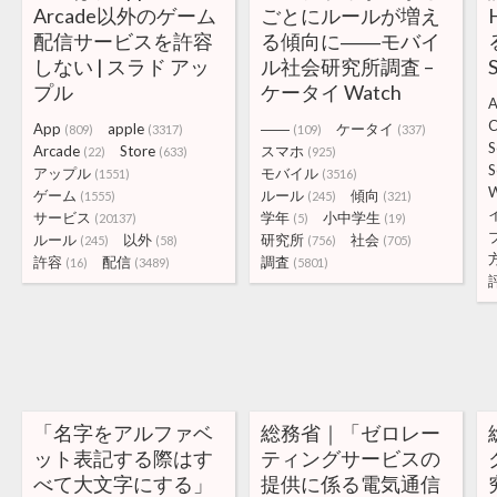
Arcade以外のゲーム
ごとにルールが増え
配信サービスを許容
る傾向に――モバイ
しない | スラド アッ
ル社会研究所調査 –
プル
ケータイ Watch
A
C
App
apple
――
ケータイ
(809)
(3317)
(109)
(337)
S
Arcade
Store
スマホ
(22)
(633)
(925)
S
アップル
モバイル
(1551)
(3516)
ゲーム
ルール
傾向
(1555)
(245)
(321)
サービス
学年
小中学生
(20137)
(5)
(19)
ルール
以外
研究所
社会
(245)
(58)
(756)
(705)
許容
配信
調査
(16)
(3489)
(5801)
「名字をアルファベ
総務省｜「ゼロレー
ット表記する際はす
ティングサービスの
べて大文字にする」
提供に係る電気通信