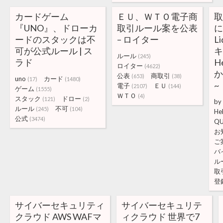
カードゲーム
ＥＵ、ＷＴＯ電子商
取
『UNO』、ドローカ
取引ルール案を公表
に
ードのスタックは不
– ロイター
L
可が公式ルール | ス
ルール
(245)
ラド
H
ロイター
(4622)
公表
商取引
(653)
(38)
uno
カード
(17)
(1480)
~
電子
ＥＵ
(2107)
(144)
ゲーム
(1555)
ＷＴＯ
(4)
スタック
ドロー
(121)
(2)
by
ルール
不可
(245)
(104)
He
公式
(3474)
QU
お
ご
バ
ル
取
登
サイバーセキュリティ
サイバーセキュリテ
クラウド AWS WAFマ
ィクラウド 世界で7