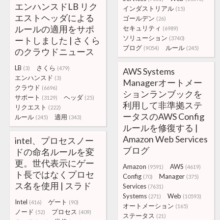
エンハンスドLB リク
インダストリアル
(15)
エストヘッダによる
ゴールデン
(26)
ルールの適用をサポ
セキュリティ
(6989)
ソリューション
ートしました | さくら
(3740)
ブログ
ルール
(9054)
(245)
のクラウドニュース
LB
さくら
(3)
(479)
AWS Systems
エンハンスド
(3)
Managerオートメー
クラウド
(6696)
ションランブックを
サポート
ヘッダ
(3129)
(25)
利用して非準拠ステ
リクエスト
(222)
ータスのAWS Config
ルール
適用
(245)
(343)
ルールを修復する |
Amazon Web Services
intel、プロセスノー
ブログ
ドの命名ルールを変
更。世代表示にゲー
Amazon
AWS
(9591)
(4619)
ト長ではなくプロセ
Config
Manager
(70)
(375)
ス名を使用 | スラド
Services
(7631)
Systems
Web
(271)
(10593)
Intel
ゲート
(416)
(90)
オートメーション
(165)
ノード
プロセス
(52)
(409)
ステータス
(21)