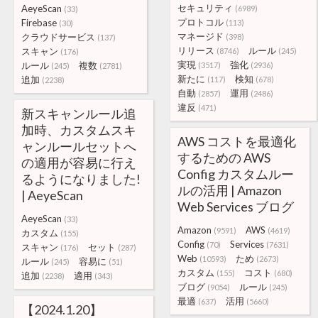
セキュリティ
AeyeScan
(6989)
(33)
プロトコル
Firebase
(113)
(30)
マネージド
クラウドサービス
(398)
(137)
リリース
ルール
スキャン
(8746)
(245)
(176)
実現
強化
ルール
複数
(3517)
(2936)
(245)
(2781)
新たに
検知
追加
(117)
(678)
(2238)
自動
運用
(2857)
(2486)
違反
(471)
新スキャンルール追
加時、カスタムスキ
AWS コストを最適化
ャンルールセットへ
するための AWS
の適用が容易に行え
Config カスタムルー
るようになりました!
ルの活用 | Amazon
| AeyeScan
Web Services ブログ
AeyeScan
(33)
Amazon
AWS
(9591)
(4619)
カスタム
(155)
Config
Services
(70)
(7631)
スキャン
セット
(176)
(287)
Web
ため
(10593)
(2673)
ルール
容易に
(245)
(51)
カスタム
コスト
(155)
(680)
追加
適用
(2238)
(343)
ブログ
ルール
(9054)
(245)
最適
活用
(637)
(5660)
【2024.1.20】