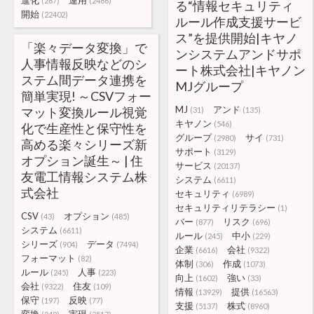
進化
運用
(287)
(2486)
る“情報セキュリティ
開始
(22402)
ルール作成支援サービ
ス”を提供開始|キヤノ
「楽々データ変換」で
ンシステムアンドサポ
人事情報反映などのシ
ート株式会社|キヤノン
ステム間データ連携を
MJグループ
簡単実現! ～CSVフォー
MJ
アンド
マット変換ルール視覚
(31)
(135)
キヤノン
(546)
化で生産性と保守性を
グループ
サイ
(2980)
(731)
高める楽々シリーズ新
サポート
(3129)
オプション誕生～ | 住
サービス
(20137)
友電工情報システム株
システム
(6611)
式会社
セキュリティ
(6989)
セキュリティリテラシー
(1)
CSV
オプション
(43)
(485)
バー
リスク
(877)
(696)
システム
(6611)
ルール
中小
(245)
(229)
シリーズ
データ
(904)
(7494)
企業
会社
(6616)
(9322)
フォーマット
(82)
体制
作成
(306)
(1073)
ルール
人事
(245)
(223)
向上
強い
(1602)
(33)
会社
住友
(9322)
(109)
情報
提供
(13929)
(16563)
保守
反映
(197)
(77)
支援
株式
(5137)
(8960)