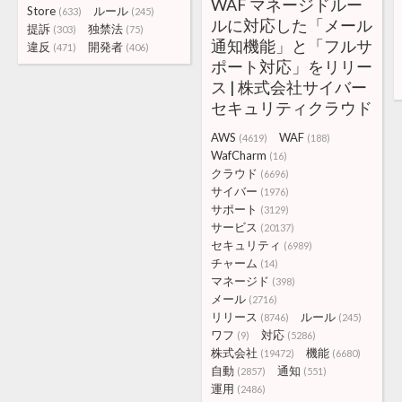
WAF マネージドルー
Store
ルール
(633)
(245)
ルに対応した「メール
提訴
独禁法
(303)
(75)
通知機能」と「フルサ
違反
開発者
(471)
(406)
ポート対応」をリリー
ス | 株式会社サイバー
セキュリティクラウド
AWS
WAF
(4619)
(188)
WafCharm
(16)
クラウド
(6696)
サイバー
(1976)
サポート
(3129)
サービス
(20137)
セキュリティ
(6989)
チャーム
(14)
マネージド
(398)
メール
(2716)
リリース
ルール
(8746)
(245)
ワフ
対応
(9)
(5286)
株式会社
機能
(19472)
(6680)
自動
通知
(2857)
(551)
運用
(2486)