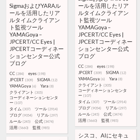
SigmaおよびYARAル
ールを活用したリア
ールを活用したリア
ルタイムクライアン
ルタイムクライアン
ト監視ツール
ト監視ツール
YAMAGoya –
YAMAGoya –
JPCERT/CC Eyes |
JPCERT/CC Eyes |
JPCERTコーディネー
JPCERTコーディネー
ションセンター公式
ションセンター公式
ブログ
ブログ
CC
eyes
(284)
(198)
JPCERT
SIGMA
(309)
(12)
CC
eyes
(284)
(198)
YAMAGoya
Yara
(6)
(8)
JPCERT
SIGMA
(309)
(12)
クライアント
(305)
YAMAGoya
Yara
(6)
(8)
コーディネーションセンタ
クライアント
(305)
ー
(107)
コーディネーションセンタ
タイム
ツール
(307)
(2914)
ー
(107)
ブログ
リアル
(9054)
(297)
タイム
ツール
(307)
(2914)
ルール
公式
(245)
(3474)
ブログ
リアル
(9054)
(297)
活用
監視
(5660)
(985)
ルール
公式
(245)
(3474)
活用
監視
(5660)
(985)
シスコ、AIにセキュ