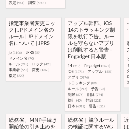
設定
調査
(941)
(5801)
指定事業者変更ロッ
アップル幹部、iOS
ク | JPドメイン名の
14のトラッキング制
ルール | JPドメイン
限を執行予告。ルー
名について | JPRS
ルを守らないアプリ
は削除すると警告 –
jp
JPRS
(1106)
(59)
Engadget 日本版
ドメイン名
(70)
i
ルール
ロック
(245)
(423)
14
Engadget
(519)
(2477)
事業者
変更
(556)
(1363)
iOS
アップル
(1271)
(1551)
指定
(220)
アプリ
(5976)
トラッキング
(80)
ルール
予告
(245)
(93)
制限
削除
(676)
(774)
執行
幹部
(45)
(221)
日本
警告
(6311)
(321)
総務省、MNP手続き
総務省｜競争ルール
開始後の引き止めを
の検証に関するWG