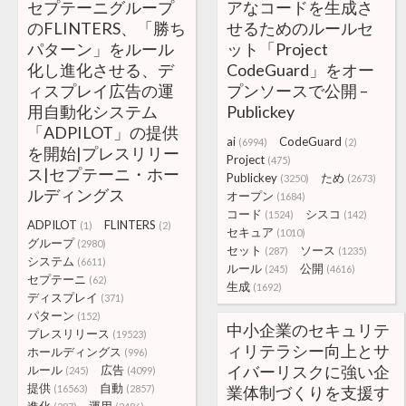
セプテーニグループ
アなコードを生成さ
のFLINTERS、「勝ち
せるためのルールセ
パターン」をルール
ット「Project
化し進化させる、デ
CodeGuard」をオー
ィスプレイ広告の運
プンソースで公開 –
用自動化システム
Publickey
「ADPILOT」の提供
ai
CodeGuard
(6994)
(2)
を開始|プレスリリー
Project
(475)
ス|セプテーニ・ホー
Publickey
ため
(3250)
(2673)
ルディングス
オープン
(1684)
コード
シスコ
(1524)
(142)
ADPILOT
FLINTERS
(1)
(2)
セキュア
(1010)
グループ
(2980)
セット
ソース
(287)
(1235)
システム
(6611)
ルール
公開
(245)
(4616)
セプテーニ
(62)
生成
(1692)
ディスプレイ
(371)
パターン
(152)
中小企業のセキュリテ
プレスリリース
(19523)
ィリテラシー向上とサ
ホールディングス
(996)
イバーリスクに強い企
ルール
広告
(245)
(4099)
提供
自動
(16563)
(2857)
業体制づくりを支援す