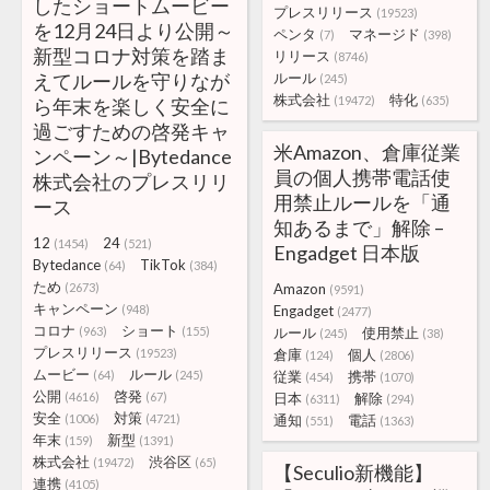
したショートムービー
プレスリリース
(19523)
を12月24日より公開～
ペンタ
マネージド
(7)
(398)
新型コロナ対策を踏ま
リリース
(8746)
えてルールを守りなが
ルール
(245)
株式会社
特化
(19472)
(635)
ら年末を楽しく安全に
過ごすための啓発キャ
米Amazon、倉庫従業
ンペーン～|Bytedance
員の個人携帯電話使
株式会社のプレスリリ
用禁止ルールを「通
ース
知あるまで」解除 –
12
24
(1454)
(521)
Engadget 日本版
Bytedance
TikTok
(64)
(384)
ため
(2673)
Amazon
(9591)
キャンペーン
(948)
Engadget
(2477)
コロナ
ショート
(963)
(155)
ルール
使用禁止
(245)
(38)
プレスリリース
(19523)
倉庫
個人
(124)
(2806)
ムービー
ルール
(64)
(245)
従業
携帯
(454)
(1070)
公開
啓発
(4616)
(67)
日本
解除
(6311)
(294)
安全
対策
(1006)
(4721)
通知
電話
(551)
(1363)
年末
新型
(159)
(1391)
株式会社
渋谷区
(19472)
(65)
【Seculio新機能】
連携
(4105)