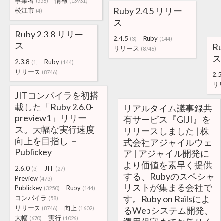
事業者
情報
(556)
(13931)
Ruby 2.4.5 リリー
松江市
(4)
ス
Ruby 2.3.8 リリー
2.4.5
Ruby
(3)
(144)
ス
R
リリース
(8746)
ス
2.3.8
Ruby
(1)
(144)
リリース
(8746)
2.5
リ
JITコンパイラを初搭
載した「Ruby 2.6.0-
リアルタイム議事録共
preview1」リリー
有サービス『GIJI』を
ス。大幅な実行速度
リリースしました | 株
向上を目指し －
式会社アジャイルウェ
Publickey
ア | アジャイル開発に
より価値を素早く提供
2.6.0
JIT
(3)
(27)
する、Rubyのスペシャ
Preview
(473)
リストが集まる会社で
Publickey
Ruby
(3250)
(144)
す。Ruby on Railsによ
コンパイラ
(58)
リリース
向上
(8746)
(1602)
るWebシステム開発、
大幅
実行
(670)
(1026)