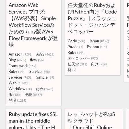
Amazon Web
任天堂発のRubyおよ
Services ブログ:
びPython向け「Code
【AWS発表】 Simple
Puzzle」 | スラッシュ
Workflow Serviceの
ドット・ジャパン デ
ためのRuby版 AWS
ベロッパー
Flow Framework が登
Code
Japan
(507)
(8176)
場
Puzzle
Python
(5)
(190)
J
Ruby
(144)
R
Amazon
AWS
(9591)
(4619)
デベロッパー
(970)
Blog
flow
(6685)
(56)
任天堂
向け
(311)
(734)
Framework
(159)
発
(9)
Ruby
Service
(144)
(898)
Services
Simple
(7631)
(69)
Web
(10593)
Workflow
ため
(30)
(2673)
版
発表
(185)
(8587)
登場
(1214)
Ruby update fixes SSL
レッドハットがPaaS
man-in-the-middle
型クラウド
vulnerability – The H
「OpenShift Online」