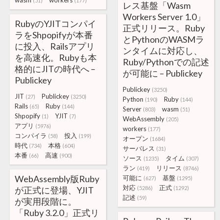
wasm
workers
(51)
(177)
レス基盤「Wasm
Workers Server 1.0」
RubyのYJITコンパイ
正式リリース。Ruby
ラをShpopifyが本番
とPythonのWASMラ
に投入、Railsアプリ
ンタイムに対応し、
を高速化。Rubyも本
Ruby/Pythonでの記述
格的にJITの時代へ –
が可能に – Publickey
Publickey
Publickey
(3250)
JIT
Publickey
(27)
(3250)
Python
Ruby
(190)
(144)
Rails
Ruby
(65)
(144)
Server
wasm
(803)
(51)
Shpopify
YJIT
(1)
(7)
WebAssembly
(205)
アプリ
(5976)
workers
(177)
コンパイラ
投入
(58)
(199)
オープン
(1684)
時代
本格
(734)
(604)
サーバレス
(31)
本番
高速
(66)
(900)
ソース
タイム
(1235)
(307)
ラン
リリース
(419)
(8746)
WebAssembly版Ruby
可能に
基盤
(627)
(1295)
対応
正式
が正式に登場、YJIT
(5286)
(1292)
記述
(59)
が実用段階に。
「Ruby 3.2.0」正式リ