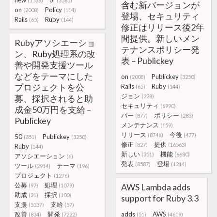
new
of
(1538)
(3565)
含む新バージョンが
on
Policy
(2008)
(114)
登場、セキュリティ
Rails
Ruby
(65)
(144)
修正はリリース後2年
間提供。新しいメン
Rubyアソシエーショ
テナンスポリシー発
ン、Ruby処理系の改
表 – Publickey
善や開発支援ツール
などをテーマにした
on
Publickey
(2008)
(3250)
プロジェクトを公
Rails
Ruby
(65)
(144)
ジョン
募、採択されると助
(228)
セキュリティ
(6990)
成金50万円を支給 –
バー
ポリシー
(877)
(283)
Publickey
メンテナンス
(159)
リリース
今後
(8746)
(477)
50
Publickey
(351)
(3250)
修正
提供
(827)
(16563)
Ruby
(144)
新しい
機能
(351)
(6680)
アソシエーション
(6)
発表
登場
(8587)
(1214)
ツール
テーマ
(2914)
(196)
プロジェクト
(1276)
公募
処理
AWS Lambda adds
(97)
(1079)
助成
採択
(21)
(100)
support for Ruby 3.3
支援
支給
(5137)
(57)
改善
開発
adds
AWS
(834)
(7222)
(51)
(4619)