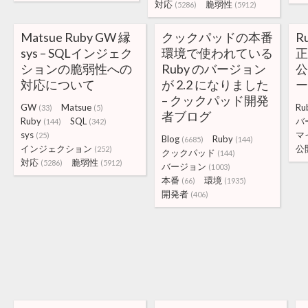
対応
脆弱性
(5286)
(5912)
Matsue Ruby GW 縁
クックパッドの本番
R
sys – SQLインジェク
環境で使われている
ションの脆弱性への
Ruby のバージョン
公
対応について
が 2.2 になりました
– クックパッド開発
GW
Matsue
Ru
(33)
(5)
者ブログ
Ruby
SQL
バ
(144)
(342)
sys
マ
(25)
Blog
Ruby
(6685)
(144)
インジェクション
公
(252)
クックパッド
(144)
対応
脆弱性
(5286)
(5912)
バージョン
(1003)
本番
環境
(66)
(1935)
開発者
(406)