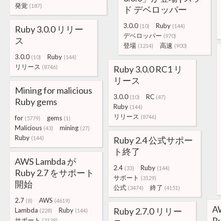
発覚
(187)
ド デベロッパー
3.0.0
Ruby
(10)
(144)
Ruby 3.0.0 リリー
デベロッパー
(970)
ス
登場
高速
(1214)
(900)
3.0.0
Ruby
(10)
(144)
リリース
(8746)
Ruby 3.0.0 RC1 リ
リース
Mining for malicious
3.0.0
RC
(10)
(47)
Ruby gems
Ruby
(144)
リリース
(8746)
for
gems
(5779)
(1)
Malicious
mining
(43)
(27)
Ruby
(144)
Ruby 2.4 公式サポー
ト終了
AWS Lambda が
2.4
Ruby
(33)
(144)
Ruby 2.7 をサポート
サポート
(3129)
開始
公式
終了
(3474)
(4151)
2.7
AWS
(8)
(4619)
A
Ruby 2.7.0 リリー
Lambda
Ruby
(228)
(144)
R
サポート
(3129)