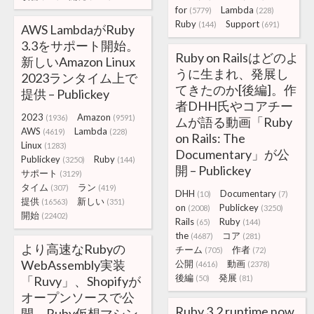
for
Lambda
(5779)
(228)
Ruby
Support
(144)
(691)
AWS LambdaがRuby
3.3をサポート開始。
Ruby on Railsはどのよ
新しいAmazon Linux
うに生まれ、発展し
2023ランタイム上で
てきたのか[後編]。作
提供 – Publickey
者DHH氏やコアチー
2023
Amazon
(1936)
(9591)
ムが語る動画「Ruby
AWS
Lambda
(4619)
(228)
on Rails: The
Linux
(1283)
Documentary」が公
Publickey
Ruby
(3250)
(144)
開 – Publickey
サポート
(3129)
タイム
ラン
(307)
(419)
DHH
Documentary
(10)
(7)
提供
新しい
(16563)
(351)
on
Publickey
(2008)
(3250)
開始
(22402)
Rails
Ruby
(65)
(144)
the
コア
(4687)
(281)
より高速なRubyの
チーム
作者
(705)
(72)
WebAssembly実装
公開
動画
(4616)
(2378)
後編
発展
「Ruvy」、Shopifyが
(50)
(81)
オープンソースで公
Ruby 3.2 runtime now
開。Ruby仮想マシン