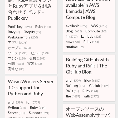
available in AWS
とRubyアプリを組み
Lambda | AWS
合わせてビルド –
Compute Blog
Publickey
available
AWS
(392)
(4619)
Publickey
Ruby
(3250)
(144)
Blog
Compute
(6685)
(108)
Ruvy
Shopify
(3)
(99)
in
Lambda
(2707)
(228)
WebAssembly
(205)
now
Ruby
(704)
(144)
アプリ
(5976)
runtime
(52)
オープン
(1684)
ソース
ビルド
(1235)
(193)
マシン
仮想
(188)
(1399)
Building GitHub with
公開
実装
(4616)
(773)
Ruby and Rails | The
高速な
(36)
GitHub Blog
and
Blog
Wasm Workers Server
(3599)
(6685)
Building
GitHub
(123)
(1125)
1.0: support for
Rails
Ruby
(65)
(144)
Python and Ruby
the
with
(4687)
(1770)
and
for
(3599)
(5779)
Python
Ruby
(190)
(144)
オープンソースの
Server
Support
(803)
(691)
WebAssemblyサーバ