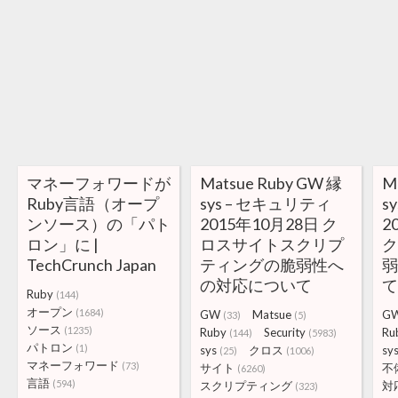
マネーフォワードが
Matsue Ruby GW 縁
M
Ruby言語（オープ
sys – セキュリティ
s
ンソース）の「パト
2015年10月28日 ク
2
ロン」に |
ロスサイトスクリプ
TechCrunch Japan
ティングの脆弱性へ
の対応について
Ruby
(144)
オープン
(1684)
GW
Matsue
G
(33)
(5)
ソース
(1235)
Ruby
Security
Ru
(144)
(5983)
パトロン
(1)
sys
クロス
sy
(25)
(1006)
マネーフォワード
(73)
サイト
不
(6260)
言語
(594)
スクリプティング
対
(323)