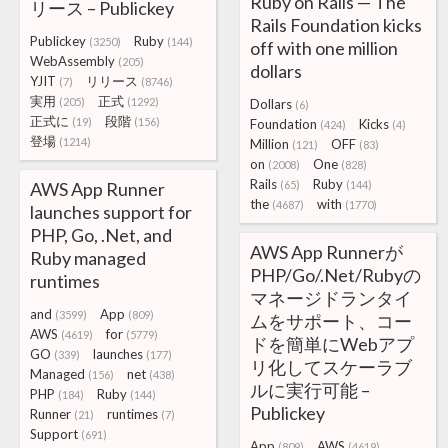
Ruby on Rails — The
リース – Publickey
Rails Foundation kicks
Publickey
Ruby
(3250)
(144)
off with one million
WebAssembly
(205)
dollars
YJIT
リリース
(7)
(8746)
実用
正式
(205)
(1292)
Dollars
(6)
正式に
段階
(19)
(156)
Foundation
Kicks
(424)
(4)
登場
(1214)
Million
OFF
(121)
(83)
on
One
(2008)
(828)
Rails
Ruby
AWS App Runner
(65)
(144)
the
with
(4687)
(1770)
launches support for
PHP, Go, .Net, and
AWS App Runnerが
Ruby managed
PHP/Go/.Net/Rubyの
runtimes
マネージドランタイ
and
App
(3599)
(809)
ムをサポート、コー
AWS
for
(4619)
(5779)
ドを簡単にWebアプ
GO
launches
(339)
(177)
リ化してスケーラブ
Managed
net
(156)
(438)
ルに実行可能 –
PHP
Ruby
(184)
(144)
Publickey
Runner
runtimes
(21)
(7)
Support
(691)
App
AWS
(809)
(4619)