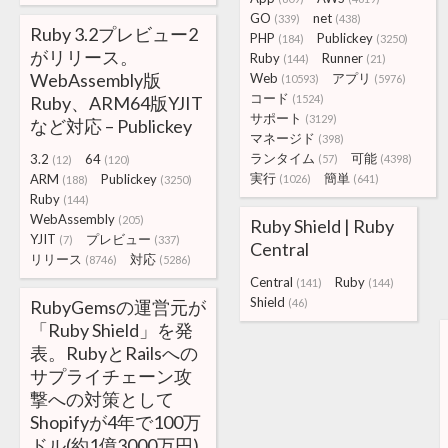
GO
net
(339)
(438)
Ruby 3.2プレビュー2
PHP
Publickey
(184)
(3250)
がリリース。
Ruby
Runner
(144)
(21)
WebAssembly版
Web
アプリ
(10593)
(5976)
コード
Ruby、ARM64版YJIT
(1524)
サポート
(3129)
など対応 – Publickey
マネージド
(398)
ランタイム
可能
3.2
64
(57)
(4398)
(12)
(120)
実行
簡単
ARM
Publickey
(1026)
(641)
(188)
(3250)
Ruby
(144)
WebAssembly
(205)
Ruby Shield | Ruby
YJIT
プレビュー
(7)
(337)
Central
リリース
対応
(8746)
(5286)
Central
Ruby
(141)
(144)
Shield
RubyGemsの運営元が
(46)
「Ruby Shield」を発
表。RubyとRailsへの
サプライチェーン攻
撃への対策として
Shopifyが4年で100万
ドル(約1億3000万円)