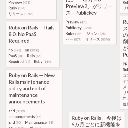
Preview
Ru
(473)
Preview2」がリリー
Ruby
リ
(144)
ス – Publickey
リリース
(8746)
R
Preview
(473)
Ruby on Rails — Rails
ス
Publickey
(3250)
8.0: No PaaS
Ruby
ジョン
(144)
(228)
の
バー
リリース
Required
(877)
(8746)
削
が
no
on
(496)
(2008)
Pu
PaaS
Rails
(81)
(65)
Required
Ruby
(15)
(144)
PR
Ru
Ruby on Rails — New
コ
Rails maintenance
デ
メ
policy and end of
リ
maintenance
向
announcements
速
and
(3599)
announcements
Ruby on Rails、今後は
(45)
End
Maintenance
(90)
(34)
6カ月ごとに新機能を