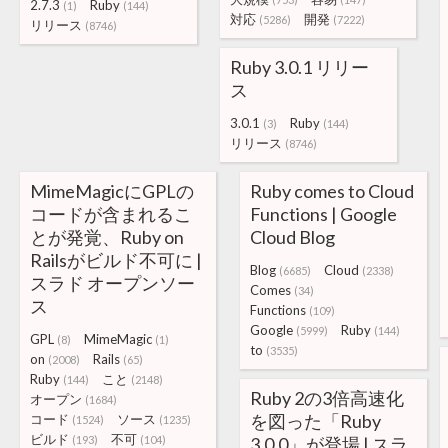
2.7.3
Ruby
(1)
(144)
対応
開発
(5286)
(7222)
リリース
(8746)
Ruby 3.0.1 リリー
ス
3.0.1
Ruby
(3)
(144)
リリース
(8746)
MimeMagicにGPLの
Ruby comes to Cloud
コードが含まれるこ
Functions | Google
とが発覚、Ruby on
Cloud Blog
Railsがビルド不可に |
Blog
Cloud
(6685)
(2338)
スラド オープンソー
Comes
(34)
ス
Functions
(109)
Google
Ruby
(5999)
(144)
GPL
MimeMagic
(8)
(1)
to
(3535)
on
Rails
(2008)
(65)
Ruby
こと
(144)
(2148)
Ruby 2の3倍高速化
オープン
(1684)
を図った「Ruby
コード
ソース
(1524)
(1235)
ビルド
不可
(193)
(104)
3.0.0」が登場 | スラ