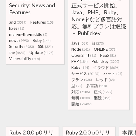
Security: News and
正式サービス開始。
Features
Java、PHP、Ruby、
Node.jsなど多言語対
and
Features
(3599)
(158)
応。無料プランは継続
fixes
(61)
－ Publickey
man-in-the-middle
(5)
news
Ruby
(5990)
(144)
Java
js
(539)
(270)
Security
SSL
(5983)
(321)
Node
ONLINE
(141)
(573)
the
Update
(4687)
(1195)
OpenShift
PaaS
(61)
(81)
Vulnerability
(605)
PHP
Publickey
(184)
(3250)
Ruby
クラウド
(144)
(6696)
サービス
ハット
(20137)
(25)
プラン
レッド
(930)
(68)
型
多言語
(22)
(118)
対応
正式
(5286)
(1292)
無料
継続
(1830)
(366)
開始
(22402)
Ruby 2.0.0-p0 リリ
Ruby 2.0.0-p0 リリ
本家