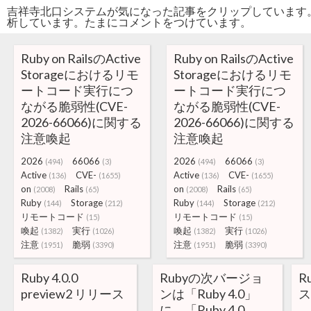
吉祥寺北口システムが気になった記事をクリップしています
析しています。たまにコメントをつけています。
Ruby on RailsのActive
Ruby on RailsのActive
Storageにおけるリモ
Storageにおけるリモ
ートコード実行につ
ートコード実行につ
ながる脆弱性(CVE-
ながる脆弱性(CVE-
2026-66066)に関する
2026-66066)に関する
注意喚起
注意喚起
2026
66066
2026
66066
(494)
(3)
(494)
(3)
Active
CVE-
Active
CVE-
(136)
(1655)
(136)
(1655)
on
Rails
on
Rails
(2008)
(65)
(2008)
(65)
Ruby
Storage
Ruby
Storage
(144)
(212)
(144)
(212)
リモートコード
リモートコード
(15)
(15)
喚起
実行
喚起
実行
(1382)
(1026)
(1382)
(1026)
注意
脆弱
注意
脆弱
(1951)
(3390)
(1951)
(3390)
Ruby 4.0.0
Rubyの次バージョ
R
preview2 リリース
ンは「Ruby 4.0」
ス
に。「Ruby 4.0