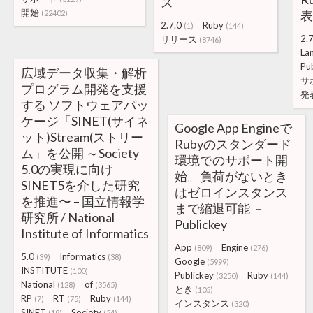
ス
開始
表 
(22402)
2.7.0
Ruby
(1)
(144)
2.
リリース
(8746)
La
Pu
広域データ収集・解析
サ
プログラム開発を支援
発
する ソフトウェアパッ
ケージ「SINET(サイネ
Google App Engineで
ット)Stream(ストリー
Rubyのスタンダード
ム」を公開 ～Society
環境でのサポート開
5.0の実現に向け
始。負荷がないとき
SINET5を介した研究
はゼロインスタンス
を推進〜 – 国立情報学
まで縮退可能 －
研究所 / National
Publickey
Institute of Informatics
App
Engine
(809)
(276)
5.0
Informatics
(39)
(38)
Google
(5999)
INSTITUTE
(100)
Publickey
Ruby
(3250)
(144)
National
of
(128)
(3565)
とき
(105)
RP
RT
Ruby
(7)
(75)
(144)
インスタンス
(320)
SINET
Society
(19)
(54)