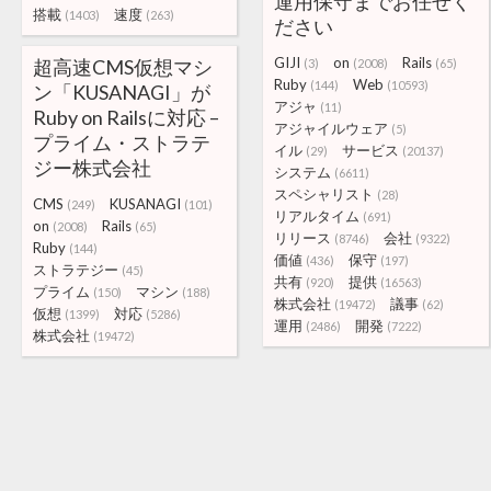
運用保守までお任せく
搭載
速度
(1403)
(263)
ださい
GIJI
on
Rails
超高速CMS仮想マシ
(3)
(2008)
(65)
Ruby
Web
(144)
(10593)
ン「KUSANAGI」が
アジャ
(11)
Ruby on Railsに対応 –
アジャイルウェア
(5)
プライム・ストラテ
イル
サービス
(29)
(20137)
ジー株式会社
システム
(6611)
スペシャリスト
(28)
CMS
KUSANAGI
(249)
(101)
リアルタイム
(691)
on
Rails
(2008)
(65)
リリース
会社
(8746)
(9322)
Ruby
(144)
価値
保守
(436)
(197)
ストラテジー
(45)
共有
提供
(920)
(16563)
プライム
マシン
(150)
(188)
株式会社
議事
(19472)
(62)
仮想
対応
(1399)
(5286)
運用
開発
(2486)
(7222)
株式会社
(19472)