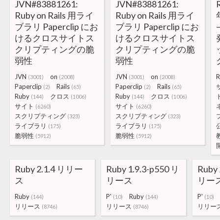
JVN#83881261:
JVN#83881261:
Ruby on Rails 用ライ
Ruby on Rails 用ライ
ブラリ Paperclip にお
ブラリ Paperclip にお
けるクロスサイトス
けるクロスサイトス
クリプティングの脆
クリプティングの脆
弱性
弱性
JVN
on
JVN
on
R
(3001)
(2008)
(3001)
(2008)
Paperclip
Rails
Paperclip
Rails
(2)
(65)
(2)
(65)
Ruby
クロス
Ruby
クロス
(144)
(1006)
(144)
(1006)
サイト
サイト
(6260)
(6260)
スクリプティング
スクリプティング
(323)
(323)
ライブラリ
ライブラリ
(175)
(175)
脆弱性
脆弱性
(5912)
(5912)
Ruby 2.1.4 リリー
Ruby 1.9.3-p550 リ
Ruby 
ス
リース
リー
Ruby
P'
Ruby
P'
(144)
(10)
(144)
(10)
リリース
リリース
リリー
(8746)
(8746)