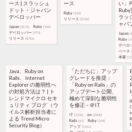
ース | スラッシュ
ース
い」P
ドット・ジャパン
Rub
Ruby
(144)
デベロッパー
ラッ
リリース
(8746)
ャパ
Japan
Ruby
(8176)
(144)
デベロッパー
(970)
Japan
(
リリース
(8746)
Ruby
(1
デベロ
ベース
本家
(12
Java、Ruby on
「ただちに」アップ
Rails、Internet
グレードを推奨：
Explorer の脆弱性へ
「Ruby on Rails」の
R
の対処方法は？ | ト
アップデート公開、
I
レンドマイクロ セキ
極めて深刻な脆弱性
B
ュリティ ブログ （ウ
を修正 – ＠IT
C
イルス解析担当者に
I
IT
on
(1226)
(2008)
よる Trend Micro
R
Rails
Ruby
(65)
(144)
Security Blog）
S
アップ
(1361)