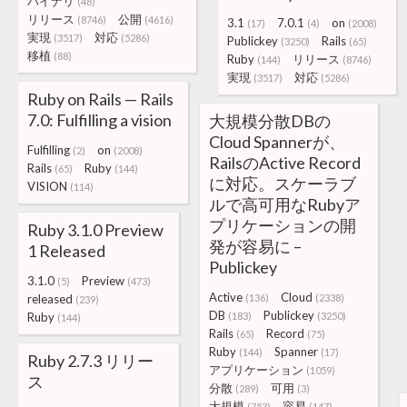
バイナリ
(48)
リリース
公開
(8746)
(4616)
3.1
7.0.1
on
(17)
(4)
(2008)
実現
対応
(3517)
(5286)
Publickey
Rails
(3250)
(65)
移植
(88)
Ruby
リリース
(144)
(8746)
実現
対応
(3517)
(5286)
Ruby on Rails — Rails
7.0: Fulfilling a vision
大規模分散DBの
Cloud Spannerが、
Fulfilling
on
(2)
(2008)
RailsのActive Record
Rails
Ruby
(65)
(144)
に対応。スケーラブ
VISION
(114)
ルで高可用なRubyア
プリケーションの開
Ruby 3.1.0 Preview
発が容易に –
1 Released
Publickey
3.1.0
Preview
(5)
(473)
Active
Cloud
released
(136)
(2338)
(239)
DB
Publickey
Ruby
(183)
(3250)
(144)
Rails
Record
(65)
(75)
Ruby
Spanner
(144)
(17)
Ruby 2.7.3 リリー
アプリケーション
(1059)
ス
分散
可用
(289)
(3)
大規模
容易
(753)
(147)