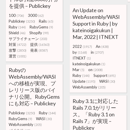
を提供 – Publickey
An Update on
100
3000
(706)
(62)
WebAssembly/WASI
Publickey
Rails
(3250)
(65)
Support in Ruby | by
Ruby
RubyGems
(144)
(9)
kateinoigakukun |
Shield
Shopify
(46)
(99)
Mar, 2022 | ITNEXT
サプライチェーン
(203)
対策
提供
(4722)
(16563)
2022
An
(1917)
(438)
攻撃
発表
(2850)
(8587)
by
in
(1168)
(2707)
運営
(1001)
ITNEXT
(1)
kateinoigakukun
(1)
Rubyの
Mar
on
(5)
(2008)
Ruby
Support
WebAssembly/WASI
(144)
(691)
Update
WASI
(1195)
(30)
への移植が実現、プ
WebAssembly
(205)
レリリース版のバイ
ナリ公開。RubyGems
Ruby 3.1に対応した
にも対応 – Publickey
Rails 7.0.1がリリー
Publickey
Ruby
(3250)
(144)
ス。「Ruby 3.1 on
RubyGems
WASI
(9)
(30)
Rails 7」が実現 –
WebAssembly
(205)
Publickey