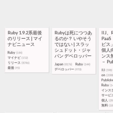
Ruby 1.9.2系最後
Rubyは死につつあ
IIJ、R
のリリース | マイ
るのか？ いやそう
Paa
ナビニュース
ではない | スラッ
ビス
シュドット・ジャ
個人
Ruby
(144)
パン デベロッパー
ンス
マイナビ
(152)
－ Pub
リリース
(8746)
Japan
Ruby
(8176)
(144)
最後
(95)
デベロッパー
(970)
IIJ
(598)
on
(2008
Publick
Ruby
(1
インス
サービ
個人
(28
無料
(18