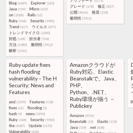
アップデート
(1173)
Blog
Explorer
(6685)
(260)
グレード
修正
(178)
(827)
Java
Micro
(539)
(607)
公開
推奨
(4616)
(218)
on
Rails
(2008)
(65)
脆弱性
(5912)
Ruby
Security
(144)
(5983)
Trend
ウイルス
(617)
(877)
トレンドマイクロ
(2240)
対処
担当者
(168)
(526)
方法
脆弱性
(1080)
(5912)
解析
(1161)
Ruby update fixes
Amazonクラウドが
hash flooding
Ruby対応、Elastic
vulnerability – The H
Beanstalkで。Java、
Security: News and
PHP、
Features
Python、.NET、
Ruby環境が揃う －
and
Features
R
(3599)
(158)
Publickey
fixes
flooding
(61)
(2)
hash
news
(9)
(5990)
Amazon
(9591)
Ruby
Security
(144)
(5983)
Beanstalk
Elastic
(23)
(150)
the
Update
(4687)
(1195)
Java
net
(539)
(438)
Vulnerability
(605)