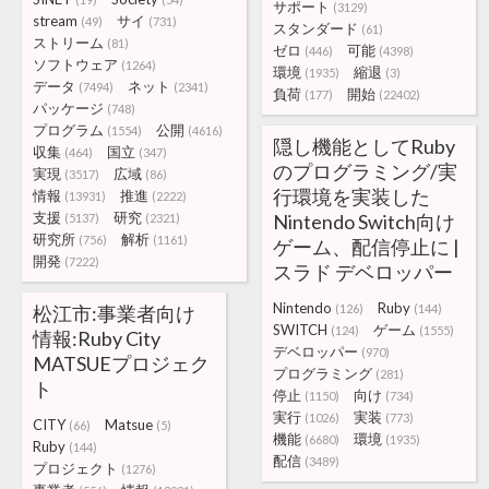
サポート
(3129)
stream
サイ
(49)
(731)
スタンダード
(61)
ストリーム
(81)
ゼロ
可能
(446)
(4398)
ソフトウェア
(1264)
環境
縮退
(1935)
(3)
データ
ネット
(7494)
(2341)
負荷
開始
(177)
(22402)
パッケージ
(748)
プログラム
公開
(1554)
(4616)
隠し機能としてRuby
収集
国立
(464)
(347)
のプログラミング/実
実現
広域
(3517)
(86)
行環境を実装した
情報
推進
(13931)
(2222)
支援
研究
Nintendo Switch向け
(5137)
(2321)
研究所
解析
(756)
(1161)
ゲーム、配信停止に |
開発
(7222)
スラド デベロッパー
Nintendo
Ruby
松江市:事業者向け
(126)
(144)
SWITCH
ゲーム
(124)
(1555)
情報:Ruby City
デベロッパー
(970)
MATSUEプロジェク
プログラミング
(281)
ト
停止
向け
(1150)
(734)
実行
実装
(1026)
(773)
CITY
Matsue
(66)
(5)
機能
環境
(6680)
(1935)
Ruby
(144)
配信
(3489)
プロジェクト
(1276)