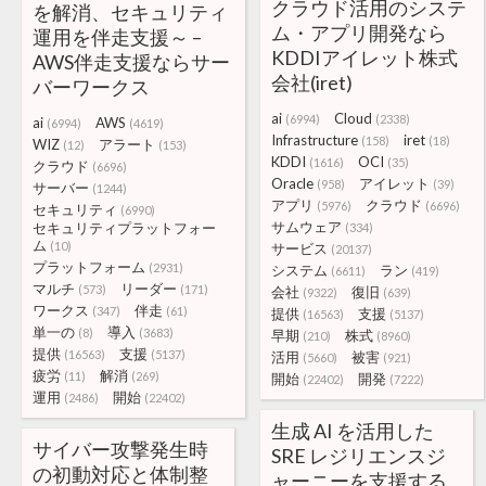
クラウド活用のシステ
を解消、セキュリティ
ム・アプリ開発なら
運用を伴走支援～ –
KDDIアイレット株式
AWS伴走支援ならサー
会社(iret)
バーワークス
ai
Cloud
(6994)
(2338)
ai
AWS
(6994)
(4619)
Infrastructure
iret
(158)
(18)
WIZ
アラート
(12)
(153)
KDDI
OCI
(1616)
(35)
クラウド
(6696)
Oracle
アイレット
(958)
(39)
サーバー
(1244)
アプリ
クラウド
(5976)
(6696)
セキュリティ
(6990)
サムウェア
セキュリティプラットフォー
(334)
ム
(10)
サービス
(20137)
プラットフォーム
(2931)
システム
ラン
(6611)
(419)
マルチ
リーダー
(573)
(171)
会社
復旧
(9322)
(639)
ワークス
伴走
(347)
(61)
提供
支援
(16563)
(5137)
単一の
導入
(8)
(3683)
早期
株式
(210)
(8960)
提供
支援
(16563)
(5137)
活用
被害
(5660)
(921)
疲労
解消
(11)
(269)
開始
開発
(22402)
(7222)
運用
開始
(2486)
(22402)
生成 AI を活用した
サイバー攻撃発生時
SRE レジリエンスジ
の初動対応と体制整
ャーニーを支援する