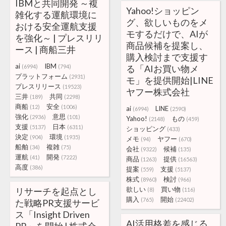
IBMと共同開発 ～複
Yahoo!ショッピン
雑化する運航環境に
グ、欲しいものをメ
おける安全運航支援
モするだけで、AIが
を強化～ | プレスリリ
商品候補を提案し、
ース | 商船三井
購入検討まで支援す
ai
IBM
(6994)
(794)
る「AIお買い物メ
プラットフォーム
(2931)
モ」を提供開始|LINE
プレスリリース
(19523)
ヤフー株式会社
三井
共同
(189)
(2298)
商船
安全
(12)
(1006)
ai
LINE
(6994)
(2590)
強化
意思
(2936)
(101)
Yahoo!
もの
(2148)
(459)
支援
日本
(5137)
(6311)
ショッピング
(433)
決定
環境
(904)
(1935)
メモ
ヤフー
(94)
(670)
船舶
複雑
(34)
(75)
会社
候補
(9322)
(135)
運航
開発
(41)
(7222)
商品
提供
(1263)
(16563)
高度
(386)
提案
支援
(559)
(5137)
株式
検討
(8960)
(966)
欲しい
買い物
リサーチを起点とし
(8)
(116)
購入
開始
(765)
(22402)
た戦略PR支援サービ
ス「Insight Driven
AI活用格差を感じる