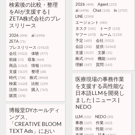
検索後の比較・整理
2026
Agent
(494)
(235)
ai
Chat
in
をAIが支援する |
(6994)
(103)
(2707)
LINE
(2590)
ZETA株式会社のプレ
エージェント
(481)
スリリース
タスク
トーク
(141)
(135)
ヤフー
ルーム
(670)
(1233)
2026
ai
(494)
(6994)
予定
会社
(685)
(9322)
ZETA
(71)
会話
提供
(202)
(16563)
プレスリリース
(19523)
支援
文脈
(5137)
(21)
会社
体験
(9322)
(977)
株式
機能
(8960)
(6680)
前線
収集
(15)
(464)
理解
質問
(187)
(165)
商品
情報
(1263)
(13931)
支援
整理
(5137)
(68)
時代
株式
(734)
(8960)
医療現場の事務作業
検索
比較
(1620)
(229)
を支援する高性能な
活用
購入
(5660)
(765)
日本語LLMを開発し
購買
(374)
ました | ニュース |
NEDO
博報堂DYホールディ
ングス、
LLM
NEDO
(131)
(85)
事務
作業
「CREATIVE BLOOM
(167)
(423)
医療
性能
(593)
(458)
TEXT Ads」におい
支援
日本
(5137)
(6311)