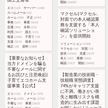
開始
(22402)
エコ
サーバー
(123)
(1244)
スパムメール
マクセル|マクセル、
(11)
ホーム
不正
(300)
(3747)
対面での本人確認業
事務
事業
(167)
(3615)
務を支援する「本人
交通
令和
(396)
(251)
確認ソリューショ
利用
国土
(5467)
(111)
ン」を提供開始
報道
子育て
(2305)
(70)
支援
発表
(5137)
(8587)
ソリューション
(3740)
補正
資料
(28)
(1380)
マクセル
対面
(24)
(70)
提供
支援
(16563)
(5137)
【重要なお知らせ】
本人
業務
(237)
(3301)
当方ドメインを騙る
確認
開始
(1517)
(22402)
不審なメールに関す
るお詫びと注意喚起|
【製造業の技術職・
子育てエコホーム支
技能職 実態調査】
援事業【公式】
74%がキャリア支援
に不満。働きがい喪
エコ
ドメイン
(123)
(379)
失と離職リスクを構
ホーム
メール
(300)
(2716)
造的に生み出す課題
不審な
事業
(93)
(3615)
が明らかに | ニュース