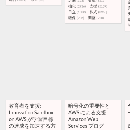
定期
実現
(123)
(3517)
強化
支援
(2936)
(5137)
日立
株式
(1010)
(8960)
確保
調整
(207)
(218)
教育者を支援:
暗号化の重要性と
Innovation Sandbox
AWS による支援 |
on AWS が学習目標
Amazon Web
の達成を加速する方
Services ブログ