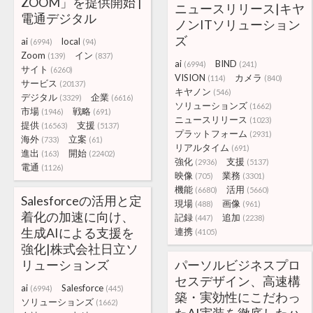
ZOOM」を提供開始 |
ニュースリリース|キヤ
電通デジタル
ノンITソリューション
ズ
ai
local
(6994)
(94)
Zoom
イン
(139)
(837)
ai
BIND
(6994)
(241)
サイト
(6260)
VISION
カメラ
(114)
(840)
サービス
(20137)
キヤノン
(546)
デジタル
企業
(3329)
(6616)
ソリューションズ
(1662)
市場
戦略
(1946)
(691)
ニュースリリース
(1023)
提供
支援
(16563)
(5137)
プラットフォーム
(2931)
海外
立案
(733)
(61)
リアルタイム
(691)
進出
開始
(163)
(22402)
強化
支援
(2936)
(5137)
電通
(1126)
映像
業務
(705)
(3301)
機能
活用
(6680)
(5660)
Salesforceの活用と定
現場
画像
(488)
(961)
着化の加速に向け、
記録
追加
(447)
(2238)
生成AIによる支援を
連携
(4105)
強化|株式会社日立ソ
リューションズ
パーソルビジネスプロ
セスデザイン、高速構
ai
Salesforce
(6994)
(445)
築・実効性にこだわっ
ソリューションズ
(1662)