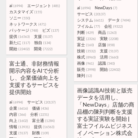
ai
エージェント
(6994)
(481)
ai
NewDays
(6994)
(7)
カスタマイズ
(155)
サービス
(20137)
ソニー
(550)
システム
データ
(6611)
(7494)
ネットワークス
(471)
フイルム
会社
(77)
(9322)
パッケージ
ビズ
(748)
(137)
判断
商品
(429)
(1263)
提供
支援
(16563)
(5137)
実証
実験
(2326)
(2208)
新たに
独自
(117)
(134)
富士
店舗
(160)
(858)
開始
開発
(22402)
(7222)
技術
支援
(3532)
(5137)
株式
活用
(8960)
(5660)
富士通、非財務情報
画像
認識
(961)
(540)
販売
開始
開示内容をAIで分析
(3998)
(22402)
陳列
(12)
し、企業価値向上を
支援するサービスを
画像認識AI技術と販売
提供開始
データを活用し、
ai
サービス
(6994)
(20137)
「NewDays」店舗の商
企業
価値
(6616)
(436)
品棚の陳列判断を支援
内容
分析
(366)
(2251)
する実証実験を開始 |
向上
富士通
(1602)
(1284)
富士フイルムビジネス
情報
提供
(13931)
(16563)
イノベーション株式会
支援
財務
(5137)
(109)