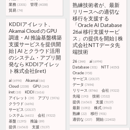
熟練技術者が、最新
業務
管理
(3301)
(4038)
貿易
(74)
リリースへの適切な
移行を支援する
KDDIアイレット、
「Oracle AI Database
Akamai Cloud の GPU
26ai 移行支援サービ
調達・AI 推論基盤構築
ス」の提供を開始 | 株
支援サービスを提供開
式会社NTTデータ先
始 | AI とクラウド活用
端技術
のシステム・アプリ開
26
ai
(344)
(6994)
発なら KDDIアイレッ
Database
NTT
(301)
(4050)
ト株式会社(iret)
Oracle
(958)
サービス
(20137)
ai
Akamai
(6994)
(66)
データ
(7494)
Cloud
GPU
(2338)
(260)
リリース
会社
(8746)
(9322)
iret
KDDI
(18)
(1616)
先端
技術
(190)
(3532)
アイレット
アプリ
(39)
(5976)
提供
支援
(16563)
(5137)
クラウド
(6696)
最新
株式
(1092)
(8960)
サービス
(20137)
熟練
移行
(22)
(901)
システム
会社
(6611)
(9322)
適切な
開始
(207)
(22402)
基盤
推論
(1295)
(89)
提供
支援
(16563)
(5137)