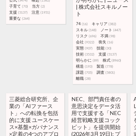
公式
喚起
(3474)
(1382)
| 株式会社スキルノー
子育て
当方
(70)
(2)
支援
注意
(5137)
(1951)
ト
重要な
(264)
74
キャリア
(16)
(382)
スキル
ノート
(148)
(447)
リスク
不満
(696)
(98)
会社
喪失
(9322)
(16)
実態
技能
(907)
(30)
技術
支援
(3532)
(5137)
明らかに
株式
(89)
(8960)
構造
製造
(193)
(778)
課題
調査
(705)
(5801)
離職
(28)
三菱総合研究所、企
NEC、部門責任者の
業の「AIファース
意思決定をデータ活
ト」への転換を包括
用で支援する「NEC
的に支援 ユースケー
経営戦略支援コック
ス×基盤×ガバナンス
ピット」を提供開始
×定着の4つのアプロ
(2026年3月19日): プ