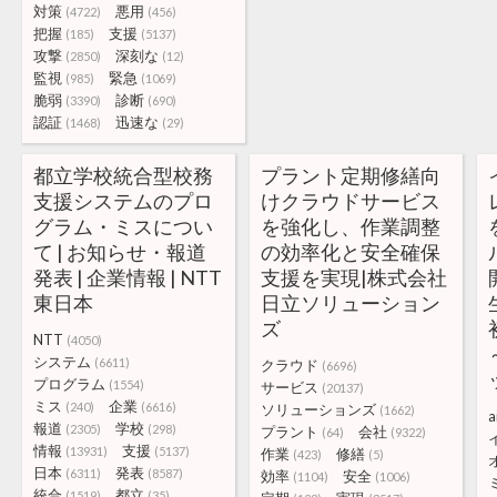
対策
悪用
(4722)
(456)
把握
支援
(185)
(5137)
攻撃
深刻な
(2850)
(12)
監視
緊急
(985)
(1069)
脆弱
診断
(3390)
(690)
認証
迅速な
(1468)
(29)
都立学校統合型校務
プラント定期修繕向
支援システムのプロ
けクラウドサービス
グラム・ミスについ
を強化し、作業調整
て | お知らせ・報道
の効率化と安全確保
発表 | 企業情報 | NTT
支援を実現|株式会社
東日本
日立ソリューション
ズ
NTT
(4050)
システム
(6611)
クラウド
(6696)
プログラム
(1554)
サービス
(20137)
ミス
企業
(240)
(6616)
ソリューションズ
(1662)
a
報道
学校
(2305)
(298)
プラント
会社
(64)
(9322)
情報
支援
(13931)
(5137)
作業
修繕
(423)
(5)
日本
発表
(6311)
(8587)
効率
安全
(1104)
(1006)
統合
都立
(1519)
(35)