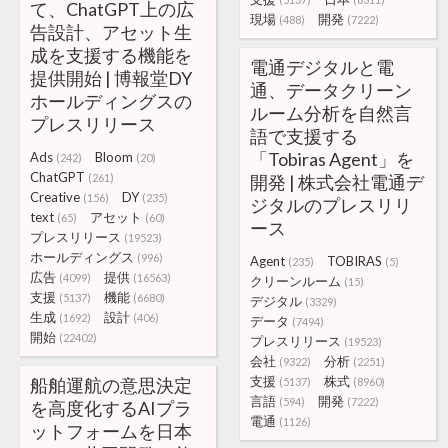
て、ChatGPT上の広
現場
開発
(488)
(7222)
告設計、アセット生
成を支援する機能を
電通デジタルと電
提供開始 | 博報堂DY
通、データクリーン
ホールディングスの
ルーム分析を自然言
プレスリリース
語で支援する
「Tobiras Agent」を
Ads
Bloom
(242)
(20)
ChatGPT
(261)
開発 | 株式会社電通デ
Creative
DY
(156)
(235)
ジタルのプレスリリ
text
アセット
(65)
(60)
ース
プレスリリース
(19523)
ホールディングス
(996)
Agent
TOBIRAS
(235)
(5)
広告
提供
(4099)
(16563)
クリーンルーム
(15)
支援
機能
(5137)
(6680)
デジタル
(3329)
生成
設計
(1692)
(406)
データ
(7494)
開始
(22402)
プレスリリース
(19523)
会社
分析
(9322)
(2251)
支援
株式
船舶運航の意思決定
(5137)
(8960)
言語
開発
(594)
(7222)
を高度化するAIプラ
電通
(1126)
ットフォームを日本