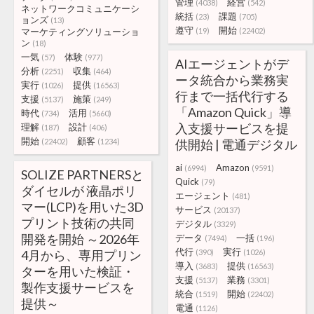
管理
経営
(4038)
(542)
ネットワークコミュニケーシ
統括
課題
(23)
(705)
ョンズ
(13)
遵守
開始
マーケティングソリューショ
(19)
(22402)
ン
(18)
一気
体験
(57)
(977)
AIエージェントがデ
分析
収集
(2251)
(464)
ータ統合から業務実
実行
提供
(1026)
(16563)
行まで一括代行する
支援
施策
(5137)
(249)
「Amazon Quick」導
時代
活用
(734)
(5660)
入支援サービスを提
理解
設計
(187)
(406)
開始
顧客
(22402)
(1234)
供開始 | 電通デジタル
ai
Amazon
(6994)
(9591)
SOLIZE PARTNERSと
Quick
(79)
ダイセルが 液晶ポリ
エージェント
(481)
マー(LCP)を用いた3D
サービス
(20137)
プリント技術の共同
デジタル
(3329)
開発を開始 ～2026年
データ
一括
(7494)
(196)
代行
実行
4月から、専用プリン
(390)
(1026)
導入
提供
(3683)
(16563)
ターを用いた検証・
支援
業務
(5137)
(3301)
製作支援サービスを
統合
開始
(1519)
(22402)
提供～
電通
(1126)