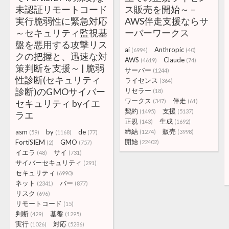
未認証リモートコード
ス販売を開始～ –
実行脆弱性に緊急対応
AWS伴走支援ならサ
～セキュリティ監視基
ーバーワークス
盤を悪用する攻撃リス
ai
Anthropic
(6994)
(40)
クの把握と、迅速な対
AWS
Claude
(4619)
(74)
策判断を支援～ | 脆弱
サーバー
(1244)
性診断(セキュリティ
ライセンス
(364)
診断)のGMOサイバー
リセラー
(18)
ワークス
伴走
セキュリティ byイエ
(347)
(61)
契約
支援
(1495)
(5137)
ラエ
正規
生成
(143)
(1692)
締結
販売
asm
by
de
(1274)
(3998)
(59)
(1168)
(77)
開始
FortiSIEM
GMO
(22402)
(2)
(757)
イエラ
サイ
(48)
(731)
サイバーセキュリティ
(291)
セキュリティ
(6990)
ネット
バー
(2341)
(877)
リスク
(696)
リモートコード
(15)
判断
基盤
(429)
(1295)
実行
対応
(1026)
(5286)