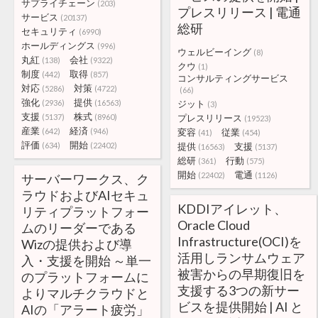
サプライチェーン
(203)
プレスリリース | 電通
サービス
(20137)
総研
セキュリティ
(6990)
ホールディングス
(996)
ウェルビーイング
(8)
丸紅
会社
(138)
(9322)
クウ
(1)
制度
取得
(442)
(857)
コンサルティングサービス
対応
対策
(5286)
(4722)
(66)
強化
提供
(2936)
(16563)
ジット
(3)
支援
株式
(5137)
(8960)
プレスリリース
(19523)
産業
経済
(642)
(946)
変容
従業
(41)
(454)
評価
開始
(634)
(22402)
提供
支援
(16563)
(5137)
総研
行動
(361)
(575)
開始
電通
(22402)
(1126)
サーバーワークス、ク
ラウドおよびAIセキュ
KDDIアイレット、
リティプラットフォー
Oracle Cloud
ムのリーダーである
Infrastructure(OCI)を
Wizの提供および導
活用しランサムウェア
入・支援を開始 ～単一
被害からの早期復旧を
のプラットフォームに
支援する3つの新サー
よりマルチクラウドと
ビスを提供開始 | AI と
AIの「アラート疲労」