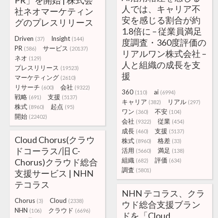
PR」を開始 | 株式会
人では、キャリア不
社ネオマーケティン
安を感じる割合が約
グのプレスリリース
1.8倍に – 従業員満足
Driven
Insight
(37)
(144)
度調査・360度評価の
PR
サービス
(586)
(20137)
リアルワン株式会社 –
ネオ
(129)
人と組織の成長を支
プレスリリース
(19523)
援
マーケティング
(2610)
リサーチ
会社
(600)
(9322)
360
ai
(110)
(6994)
戦略
支援
(691)
(5137)
キャリア
リアル
(382)
(297)
株式
起点
(8960)
(95)
ワン
不安
(360)
(104)
開始
(22402)
会社
従業
(9322)
(454)
成長
支援
(460)
(5137)
Cloud Chorus(クラウ
株式
格差
(8960)
(33)
ドコーラス/旧 C-
活用
満足
(5660)
(138)
組織
評価
Chorus)クラウド総合
(682)
(634)
調査
(5801)
支援サービス | NHN
テコラス
NHN テコラス、クラ
Chorus
Cloud
(3)
(2338)
ウド総合支援ブラン
NHN
クラウド
(106)
(6696)
ドを「Cloud