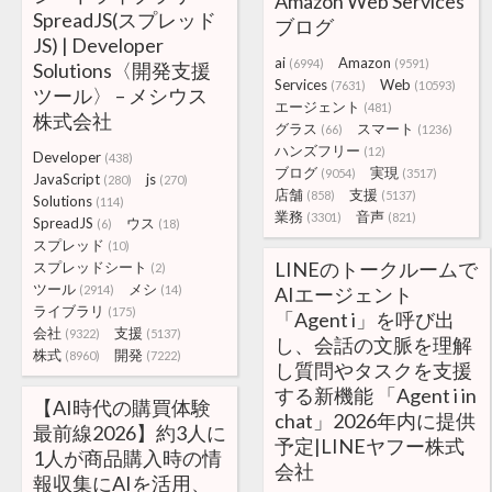
Amazon Web Services
SpreadJS(スプレッド
ブログ
JS) | Developer
ai
Amazon
(6994)
(9591)
Solutions〈開発支援
Services
Web
(7631)
(10593)
ツール〉 – メシウス
エージェント
(481)
株式会社
グラス
スマート
(66)
(1236)
ハンズフリー
(12)
Developer
(438)
ブログ
実現
(9054)
(3517)
JavaScript
js
(280)
(270)
店舗
支援
(858)
(5137)
Solutions
(114)
業務
音声
(3301)
(821)
SpreadJS
ウス
(6)
(18)
スプレッド
(10)
LINEのトークルームで
スプレッドシート
(2)
ツール
メシ
(2914)
(14)
AIエージェント
ライブラリ
(175)
「Agent i」を呼び出
会社
支援
(9322)
(5137)
し、会話の文脈を理解
株式
開発
(8960)
(7222)
し質問やタスクを支援
する新機能 「Agent i in
【AI時代の購買体験
chat」2026年内に提供
最前線2026】約3人に
予定|LINEヤフー株式
1人が商品購入時の情
会社
報収集にAIを活用、