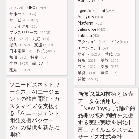
Salesforce
ai
NEC
(6994)
(1749)
agentic
ai
(41)
(6994)
サポート
(3129)
Analytics
(203)
サービス
(20137)
Platform
(785)
トライアル
(165)
Salesforce
(445)
プレスリリース
(19523)
Tableau
(40)
会社
判定
(9322)
(175)
アクション
イン
(176)
(837)
提供
支援
(16563)
(5137)
エージェント
(481)
日本電気
株式
(34)
(8960)
サイト
世代
(6260)
(729)
無償
特定
(593)
(457)
分析
基盤
(2251)
(1295)
生成
輸出入
(1692)
(4)
展開
支援
(1049)
(5137)
開始
(22402)
業務
自律
(3301)
(195)
開始
(22402)
ソニービズネットワ
ークス、AIエージェ
画像認識AI技術と販売
ントの独自開発・カ
データを活用し、
スタマイズを支援す
「NewDays」店舗の商
る『AIエージェント
品棚の陳列判断を支援
開発支援パッケー
する実証実験を開始 |
ジ』の提供を新たに
富士フイルムシステム
開始
サービス株式会社