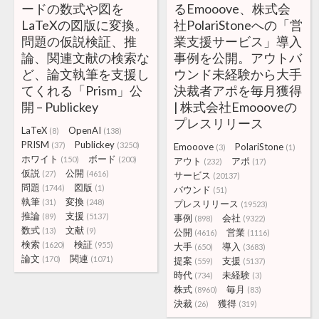
ードの数式や図を
るEmooove、株式会
LaTeXの図版に変換。
社PolariStoneへの「営
問題の仮説検証、推
業支援サービス」導入
論、関連文献の検索な
事例を公開。アウトバ
ど、論文執筆を支援し
ウンド未経験から大手
てくれる「Prism」公
決裁者アポを毎月獲得
開 – Publickey
| 株式会社Emoooveの
プレスリリース
LaTeX
OpenAI
(8)
(138)
PRISM
Publickey
(37)
(3250)
Emooove
PolariStone
(3)
(1)
ホワイト
ボード
(150)
(200)
アウト
アポ
(232)
(17)
仮説
公開
(27)
(4616)
サービス
(20137)
問題
図版
(1744)
(1)
バウンド
(51)
執筆
変換
(31)
(248)
プレスリリース
(19523)
推論
支援
(89)
(5137)
事例
会社
(898)
(9322)
数式
文献
(13)
(9)
公開
営業
(4616)
(1116)
検索
検証
(1620)
(955)
大手
導入
(650)
(3683)
論文
関連
(170)
(1071)
提案
支援
(559)
(5137)
時代
未経験
(734)
(3)
株式
毎月
(8960)
(83)
決裁
獲得
(26)
(319)