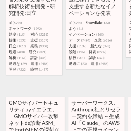
解析技術を開発 – 研
支援する新たなイノ
究開発:日立
ベーションを発表
ai
ai
Snowflake
D
(6994)
(6994)
(33)
ネットワーク
よう
(1992)
(41)
効率
対応
イノベーション
(1104)
(5286)
(360)
技術
支援
データ
企業
(3532)
(5137)
(7494)
(6616)
日立
業務
支援
新たな
(1010)
(3301)
(5137)
(378)
現場
研究
段階
発表
(488)
(2321)
(156)
(8587)
解析
設計
移行
試験
(1161)
(406)
(901)
(663)
迅速な
運用
迅速に
運用
(29)
(2486)
(23)
(2486)
開発
障害
(7222)
(1437)
GMOサイバーセキュ
サーバーワークス、
リティ byイエラエ、
Anthropic社とリセラ
「GMOサイバー攻撃
ー契約を締結 ～生成
ネットde診断 ASM」
AI「Claude」のAWS
で FortiSIEMの深刻な
上での正規ライセン