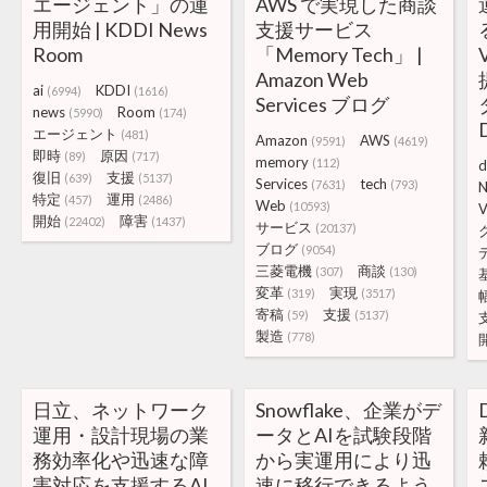
エージェント」の運
AWS で実現した商談
用開始 | KDDI News
支援サービス
Room
「Memory Tech」 |
Amazon Web
ai
KDDI
(6994)
(1616)
Services ブログ
news
Room
(5990)
(174)
エージェント
(481)
Amazon
AWS
(9591)
(4619)
即時
原因
(89)
(717)
memory
(112)
d
復旧
支援
(639)
(5137)
Services
tech
(7631)
(793)
特定
運用
(457)
(2486)
Web
(10593)
V
開始
障害
(22402)
(1437)
サービス
(20137)
ブログ
(9054)
三菱電機
商談
(307)
(130)
変革
実現
(319)
(3517)
寄稿
支援
(59)
(5137)
製造
(778)
日立、ネットワーク
Snowflake、企業がデ
運用・設計現場の業
ータとAIを試験段階
務効率化や迅速な障
から実運用により迅
害対応を支援するAI
速に移行できるよう