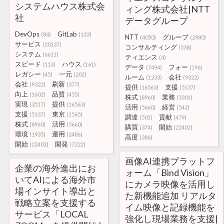
システムハウス株式会
ィング株式会社|NTT
社
データグループ
DevOps
GitLab
(84)
(133)
NTT
グループ
(4050)
(2980)
サービス
(20137)
コンサルティング
(538)
システム
(6611)
ティエンス
(4)
スピード
ハウス
(113)
(161)
データ
フォー
(7494)
(196)
レガシー
一元
(45)
(202)
ルーム
会社
(1233)
(9322)
会社
刷新
(9322)
(377)
提供
支援
(16563)
(5137)
向上
品質
(1602)
(455)
株式
業務
(8960)
(3301)
実現
提供
(3517)
(16563)
活用
経営
(5660)
(542)
支援
東京
(5137)
(1565)
調達
貢献
(501)
(479)
株式
活用
(8960)
(5660)
購買
開始
(374)
(22402)
環境
運用
(1935)
(2486)
高度
(386)
開始
開発
(22402)
(7222)
画像AI連携プラットフ
企業の海外進出にお
ォーム「Bind Vision」
いてAIによる海外市
にカメラ映像を活用し
場インサイト導出と
た新機能追加 リアルタ
戦略立案を支援する
イム映像と記録機能を
サービス「LOCAL
強化し現場業務を支援|