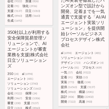
たAI実装を徹底したハ
会社
加速
(9322)
(826)
ンズオン型で設計から
定着
強化
(91)
(2936)
開発、定着までを一気
支援
日立
(5137)
(1010)
株式
活用
(8960)
(5660)
通貫で支援する「AI/AI
生成
(1692)
エージェント実装ソリ
ューション」を提供開
350社以上が利用する
始 |パーソルビジネス
安全保障貿易管理ソ
プロセスデザイン株式
リューションで、AI
会社
エージェントが審査
ai
エージェント
(6994)
(481)
業務を支援|株式会社
ソリューション
(3740)
日立ソリューション
デザイン
ハンズオン
(723)
(4)
ズ
パーソル
プロセス
(81)
(409)
一気
会社
(57)
(9322)
350
ai
(24)
(6994)
定着
実効
(91)
(10)
エージェント
(481)
実装
徹底
(773)
(104)
ソリューション
(3740)
提供
支援
(16563)
(5137)
ソリューションズ
(1662)
株式
構築
(8960)
(2041)
会社
保障
(9322)
(24)
設計
開始
(406)
(22402)
利用
安全
(5467)
(1006)
開発
高速
(7222)
(900)
審査
支援
(200)
(5137)
日立
株式
(1010)
(8960)