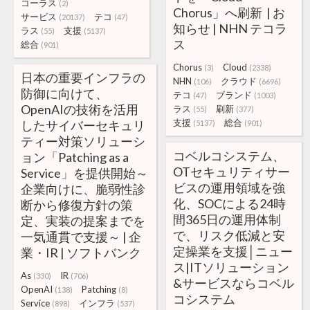
コーラス
(2)
Chorus」へ刷新 | お
サービス
テコ
(20137)
(47)
知らせ | NHN テコラ
ラス
支援
(55)
(5137)
ス
総合
(901)
Chorus
Cloud
(3)
(2338)
日本の重要インフラの
NHN
クラウド
(106)
(6696)
防御に向けて、
テコ
ブランド
(47)
(1003)
OpenAIの技術を活用
ラス
刷新
(55)
(377)
支援
総合
したサイバーセキュリ
(5137)
(901)
ティー対策ソリューシ
コベルコシステム、
ョン「Patching as a
OTセキュリティサー
Service」を提供開始～
ビスの運用領域を強
企業向けに、脆弱性診
化、SOCによる24時
断から修復方針の策
間365日の運用体制
定、実装の提案までを
で、リスク低減と安
一気通貫で支援～ | 企
定操業を支援│ニュー
業・IR | ソフトバンク
ス|ITソリューション
As
IR
(330)
(706)
&サービスならコベル
OpenAI
Patching
(138)
(8)
コシステム
Service
インフラ
(898)
(537)