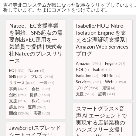
吉祥寺北口システムが気になった記事をクリップしています
析しています。たまにコメントをつけています。
Natee、EC支援事業
Isabelle/HOL: Nitro
を開始。SNS起点の需
Isolation Engine を支
要創出×EC運用を一
える定理証明支援系 |
気通貫で提供 | 株式会
Amazon Web Services
社Nateeのプレスリリ
ブログ
ース
Amazon
Engine
(9591)
(276)
HOL
Isabelle
(1)
(1)
EC
Natee
(1532)
(5)
Isolation
NiTRo
(23)
(19)
SNS
プレス
(1212)
(2625)
Services
Web
(7631)
(10593)
リリース
一気
(8746)
(57)
ブログ
定理
(9054)
(4)
事業
会社
(3615)
(9322)
支援
証明
(5137)
(200)
創出
提供
(291)
(16563)
支援
株式
(5137)
(8960)
起点
運用
(95)
(2486)
スマートグラス × 音
開始
需要
(22402)
(352)
声 AI エージェントで
実現する店舗業務の
JavaScriptスプレッド
ハンズフリー支援 |
シートライブラリ –