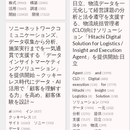
日立、物流データを一
株式
構築
(8960)
(2041)
活用
調達
(5660)
(501)
元化して経営課題の分
開始
開発
(22402)
(7222)
析と法令遵守を支援す
る、物流統括管理者
ソニーネットワークコ
(CLO)向けソリューシ
ミュニケーションズ、
ョン「Hitachi Digital
データ収集から分析、
Solution for Logistics /
施策実行までを一気通
Insight and Execution
貫で支援する 「データ
Agent」を提供開始:日
インサイトマーケティ
立
ングソリューション」
Agent
and
(235)
(3599)
を提供開始 ～クッキー
CLO
Digital
(7)
(480)
レス時代にデータ・AI
execution
for
(134)
(5779)
活用で「顧客を理解す
Hitachi
Insight
(99)
(144)
る力」を高め、顧客体
Logistics
Solution
(8)
(108)
験を設計～
ソリューション
(3740)
データ
一元
(7494)
(202)
ai
イン
(6994)
(837)
分析
提供
(2251)
(16563)
クッキーレス
(2)
支援
日立
(5137)
(1010)
サイト
ソニー
(6260)
(550)
法令
物流
(39)
(299)
データ
(7494)