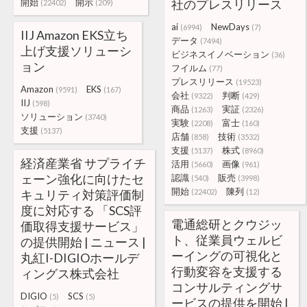
開始
開示
社のプレスリリース
(22402)
(209)
ai
NewDays
(6994)
(7)
IIJ Amazon EKS立ち
データ
(7494)
上げ支援ソリューシ
ビジネスイノベーション
(36)
ョン
フイルム
(77)
プレスリリース
(19523)
Amazon
EKS
(9591)
(167)
会社
判断
(9322)
(429)
IIJ
(598)
商品
実証
(1263)
(2326)
ソリューション
(3740)
実験
富士
(2208)
(160)
支援
(5137)
店舗
技術
(858)
(3532)
支援
株式
(5137)
(8960)
経済産業省 サプライチ
活用
画像
(5660)
(961)
ェーン強化に向けたセ
認識
販売
(540)
(3998)
開始
陳列
キュリティ対策評価制
(22402)
(12)
度に対応する 「SCS評
電通総研とクウジッ
価取得支援サービス」
ト、従業員ウェルビ
の提供開始 | ニュース |
ーイングの可視化と
丸紅I-DIGIOホールデ
行動変容を支援する
ィングス株式会社
コンサルティングサ
DIGIO
SCS
(5)
(5)
ービスの提供を開始 |