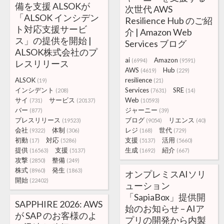
備を支援 ALSOKが
次世代 AWS
「ALSOK インシデン
Resilience Hub のご紹
ト対応支援サービ
介 | Amazon Web
ス」の提供を開始 |
Services ブログ
ALSOK株式会社のプ
ai
Amazon
(6994)
(9591)
レスリリース
AWS
Hub
(4619)
(229)
ALSOK
resilience
(19)
(21)
インシデント
Services
SRE
(208)
(7631)
(14)
サイ
サービス
Web
(731)
(20137)
(10593)
バー
ジャーニー
(877)
(39)
プレスリリース
ブログ
リエンス
(19523)
(9054)
(40)
会社
体制
レジ
世代
(9322)
(306)
(168)
(729)
初動
対応
支援
活用
(17)
(5286)
(5137)
(5660)
提供
支援
生成
紹介
(16563)
(5137)
(1692)
(667)
攻撃
整備
(2850)
(249)
株式
発生
(8960)
(1863)
オンプレミスAIソリ
開始
(22402)
ューション
「SapiaBox」提供開
SAPPHIRE 2026: AWS
始のお知らせ – AIア
が SAP のお客様のよ
プリの開発から内製