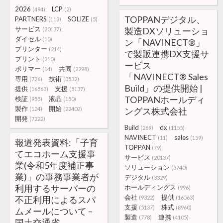
2026
LCP
(494)
(2)
TOPPANデジタル、
PARTNERS
SOLIZE
(113)
(5)
サービス
製造DXソリューショ
(20137)
ダイセル
(10)
ン「NAVINECT®」
プリンター
(214)
で製販連携DX支援サ
プリント
(210)
ービス
ポリマー
共同
(14)
(2298)
「NAVINECT® Sales
専用
技術
(726)
(3532)
Build」の提供開始 |
提供
支援
(16563)
(5137)
TOPPANホールディ
検証
液晶
(955)
(150)
製作
開始
(124)
(22402)
ングス株式会社
開発
(7222)
Build
dx
(269)
(1155)
NAVINECT
sales
(11)
(159)
報道発表資料:「子育
TOPPAN
(79)
てエコホーム支援事
サービス
(20137)
業(令和5年度補正事
ソリューション
(3740)
業)」の事務事業者が
デジタル
(3329)
利用するサーバーの
ホールディングス
(996)
会社
提供
不正利用によるスパ
(9322)
(16563)
支援
株式
(5137)
(8960)
ムメールについて –
製造
連携
(778)
(4105)
国土交通省