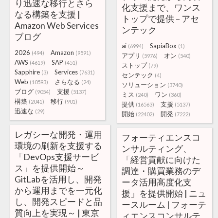
り迅速な移行とさら
化支援まで、ワンス
なる構築を支援 |
トップで提供 – アセ
Amazon Web Services
ンテック
ブログ
ai
SapiaBox
(6994)
(1)
2026
Amazon
(494)
(9591)
アプリ
オン
(5976)
(540)
AWS
SAP
(4619)
(451)
ストップ
(79)
Sapphire
Services
(3)
(7631)
センテック
(4)
Web
さらなる
(10593)
(24)
ソリューション
(3740)
ブログ
支援
(9054)
(5137)
ミス
ワン
(240)
(360)
構築
移行
(2041)
(901)
提供
支援
(16563)
(5137)
迅速な
(29)
開始
開発
(22402)
(7222)
レガシーな開発・運用
フォーティエンスコ
環境の刷新を支援する
ンサルティング、
「DevOps支援サービ
「経営貢献に向けた
ス」を提供開始～
調達・購買業務のデ
GitLabを活用し、開発
ータ活用高度化支
から運用までを一元化
援」を提供開始 | ニュ
し、開発スピードと品
ースルーム | フォーテ
質向上を実現～ | 東京
ィエンスコンサルテ