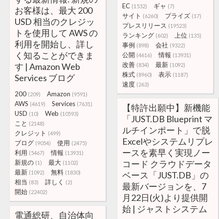
EC
ギャ
(1532)
(7)
お客様は、最大 200
サイト
プライズ
(6260)
(17)
USD 相当のクレジッ
プレスリリース
(19523)
トを使用して AWS の
ランキング
上位
(602)
(135)
利用を開始し、詳し
事例
会社
(898)
(9322)
く知ることができま
公開
情報
(4616)
(13931)
改善
最新
す | Amazon Web
(834)
(1092)
株式
表示
(8960)
(1187)
Services ブログ
速度
(263)
200
Amazon
(209)
(9591)
AWS
Services
(4619)
(7631)
【特許出願中】新機能
USD
Web
(10)
(10593)
「JUST.DB Blueprint マ
こと
(2148)
ルチインポート」で脱
クレジット
(499)
Excelやシステムリプレ
ブログ
使用
(9054)
(2475)
ースを素早く実現ノー
利用
情報
(5467)
(13931)
新規の
最大
コード クラウドデータ
(1)
(1102)
最新
無料
(1092)
(1830)
ベース「JUST.DB」の
相当
詳しく
(83)
(2)
最新バージョンを、7
開始
(22402)
月22日(火)より提供開
始 | ジャストシステム
電通総研、自治体向