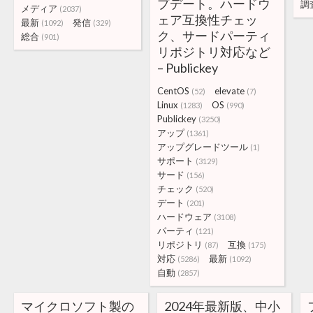
プデート。ハードウ
調
メディア
(2037)
ェア互換性チェッ
最新
発信
(1092)
(329)
ク、サードパーティ
総合
(901)
リポジトリ対応など
– Publickey
CentOS
elevate
(52)
(7)
Linux
OS
(1283)
(990)
Publickey
(3250)
アップ
(1361)
アップグレードツール
(1)
サポート
(3129)
サード
(156)
チェック
(520)
デート
(201)
ハードウェア
(3108)
パーティ
(121)
リポジトリ
互換
(87)
(175)
対応
最新
(5286)
(1092)
自動
(2857)
マイクロソフト製の
2024年最新版、中小