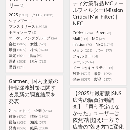
ティ対策製品 MCメー
リース
ルフィルター(Mission
2025
クロス
(1083)
(1006)
Critical Mail Filter) |
シャンプー
(3)
NEC
プレスリリース
(19523)
ボディソープ
(2)
Critical
filter
(254)
(23)
マーケティンググループ
(26)
Mail
MC
(115)
(39)
会社
女性
(9322)
(522)
mission
NEC
(70)
(1749)
最新
株式
(1092)
(8960)
ジョン
バー
(228)
(877)
決定
用品
(904)
(93)
フィルター
(54)
調査
購入
(5801)
(765)
メール
(2716)
購買
(374)
メールセキュリティ
(15)
対策
最新
(4722)
(1092)
発表
製品
(8587)
(2377)
Gartner、国内企業の
情報漏洩対策に関す
【2025年最新版|SNS
る最新の調査結果を
広告の購買行動調
発表
査】「買う予定はな
Gartner
企業
(118)
(6616)
かった」ユーザーは
対策
情報
(4722)
(13931)
依然7割超え!一方で
最新
漏洩
(1092)
(597)
広告の“効き方”に変化
発表
結果
(8587)
(2058)