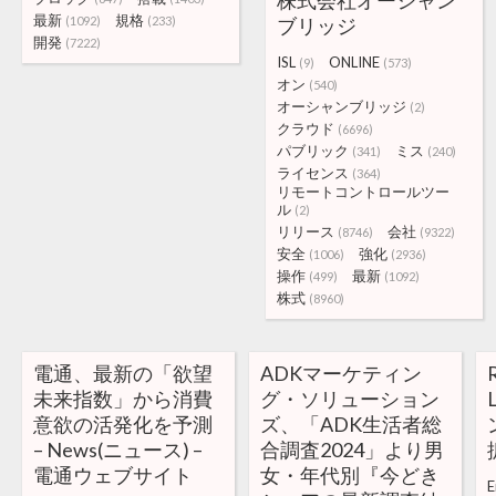
株式会社オーシャン
最新
規格
(1092)
(233)
ブリッジ
開発
(7222)
ISL
ONLINE
(9)
(573)
オン
(540)
オーシャンブリッジ
(2)
クラウド
(6696)
パブリック
ミス
(341)
(240)
ライセンス
(364)
リモートコントロールツー
ル
(2)
リリース
会社
(8746)
(9322)
安全
強化
(1006)
(2936)
操作
最新
(499)
(1092)
株式
(8960)
電通、最新の「欲望
ADKマーケティン
未来指数」から消費
グ・ソリューション
意欲の活発化を予測
ズ、「ADK生活者総
– News(ニュース) –
合調査2024」より男
電通ウェブサイト
女・年代別『今どき
E