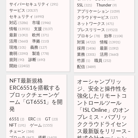
サイバーセキュリティ
(291)
SSL
Thunder
(321)
(9)
サービス
(20137)
アプリケーション
(1059)
セキュリティ
(6990)
クラウドサービス
(137)
対応
市場
(5286)
(1946)
ネットワークス
(471)
情報
支援
(13931)
(5137)
プレスリリース
(19523)
最新
欧州
(1092)
(371)
プロキシ
効率
(78)
(1104)
活用
準拠
(5660)
(110)
対策
情報
(4722)
(13931)
現地
義務
(101)
(127)
採用
最新
(1406)
(1092)
脆弱
製造
(3390)
(778)
業務
活用
(3301)
(5660)
規則
診断
(90)
(690)
竹原
職員
(1)
(252)
開始
(22402)
配信
(3489)
NFT最新規格
オーシャンブリッ
ERC6551を搭載する
ジ、安全と操作性を
ブロックチェーンゲ
強化したリモートコ
ーム「GT6551」を開
ントロールツール
発
「ISL Online」のオン
プレミス・パブリッ
6551
ERC
GT
(2)
(3)
(23)
ククラウドライセン
NFT
ゲーム
(191)
(1555)
ス最新版をリリース –
チェーン
(584)
ブロック
搭載
(847)
(1403)