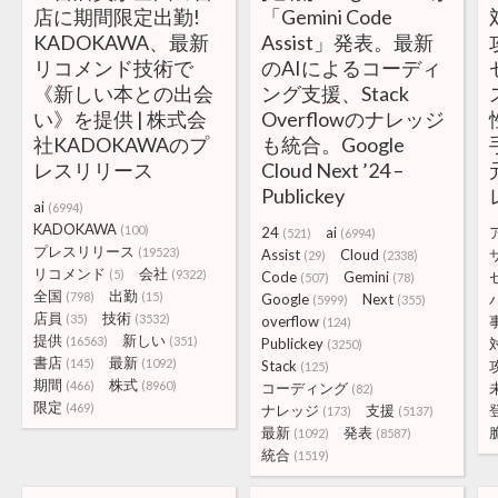
店に期間限定出勤!
「Gemini Code
KADOKAWA、最新
Assist」発表。最新
リコメンド技術で
のAIによるコーディ
《新しい本との出会
ング支援、Stack
い》を提供 | 株式会
Overflowのナレッジ
社KADOKAWAのプ
も統合。Google
レスリリース
Cloud Next ’24 –
Publickey
ai
(6994)
KADOKAWA
(100)
24
ai
(521)
(6994)
プレスリリース
(19523)
Assist
Cloud
(29)
(2338)
リコメンド
会社
(5)
(9322)
Code
Gemini
(507)
(78)
全国
出勤
(798)
(15)
Google
Next
(5999)
(355)
店員
技術
(35)
(3532)
overflow
(124)
提供
新しい
(16563)
(351)
Publickey
(3250)
書店
最新
(145)
(1092)
Stack
(125)
期間
株式
(466)
(8960)
コーディング
(82)
限定
(469)
ナレッジ
支援
(173)
(5137)
最新
発表
(1092)
(8587)
統合
(1519)