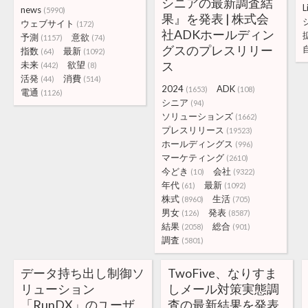
シニアの最新調査結
L
news
(5990)
果』を発表 | 株式会
ウェブサイト
(172)
社ADKホールディン
予測
意欲
(1157)
(74)
グスのプレスリリー
指数
最新
(64)
(1092)
ス
未来
欲望
(442)
(8)
活発
消費
(44)
(514)
2024
ADK
(1653)
(108)
電通
(1126)
シニア
(94)
ソリューションズ
(1662)
プレスリリース
(19523)
ホールディングス
(996)
マーケティング
(2610)
今どき
会社
(10)
(9322)
年代
最新
(61)
(1092)
株式
生活
(8960)
(705)
男女
発表
(126)
(8587)
結果
総合
(2058)
(901)
調査
(5801)
データ持ち出し制御ソ
TwoFive、なりすま
リューション
しメール対策実態調
「RunDX」のユーザ
査の最新結果を発表