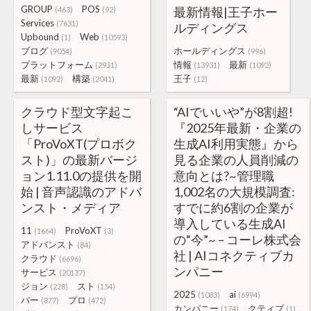
GROUP
POS
最新情報|王子ホー
(463)
(92)
Services
(7631)
ルディングス
Upbound
Web
(1)
(10593)
ブログ
ホールディングス
(9054)
(996)
プラットフォーム
情報
最新
(2931)
(13931)
(1092)
最新
構築
王子
(1092)
(2041)
(12)
クラウド型文字起こ
“AIでいいや”が8割超!
しサービス
『2025年最新・企業の
「ProVoXT(プロボク
生成AI利用実態』から
スト)」の最新バージ
見る企業の人員削減の
ョン1.11.0の提供を開
意向とは?~管理職
始 | 音声認識のアドバ
1,002名の大規模調査:
ンスト・メディア
すでに約6割の企業が
導入している生成AI
11
ProVoXT
(1664)
(3)
の“今”~ – コーレ株式会
アドバンスト
(84)
社 | AIコネクティブカ
クラウド
(6696)
ンパニー
サービス
(20137)
ジョン
スト
(228)
(154)
2025
ai
(1083)
(6994)
バー
プロ
(877)
(472)
カンパニー
クティブ
(174)
(1)