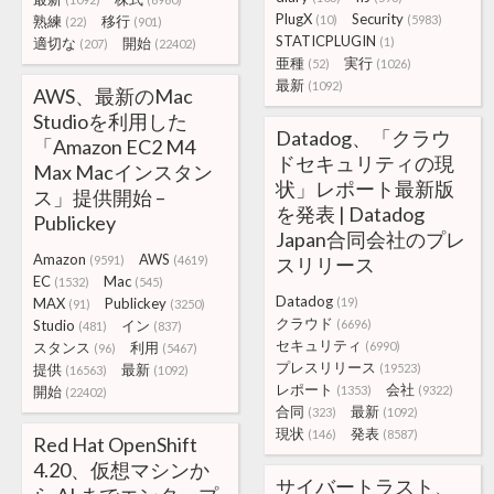
PlugX
Security
熟練
移行
(10)
(5983)
(22)
(901)
STATICPLUGIN
適切な
開始
(1)
(207)
(22402)
亜種
実行
(52)
(1026)
最新
(1092)
AWS、最新のMac
Studioを利用した
Datadog、「クラウ
「Amazon EC2 M4
ドセキュリティの現
Max Macインスタン
状」レポート最新版
ス」提供開始 –
を発表 | Datadog
Publickey
Japan合同会社のプレ
Amazon
AWS
(9591)
(4619)
スリリース
EC
Mac
(1532)
(545)
Datadog
MAX
Publickey
(19)
(91)
(3250)
クラウド
Studio
イン
(6696)
(481)
(837)
セキュリティ
スタンス
利用
(6990)
(96)
(5467)
プレスリリース
提供
最新
(19523)
(16563)
(1092)
レポート
会社
開始
(1353)
(9322)
(22402)
合同
最新
(323)
(1092)
現状
発表
(146)
(8587)
Red Hat OpenShift
4.20、仮想マシンか
サイバートラスト、