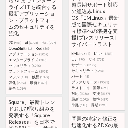
ら AI までエンタープ
超長期サポート対応
ライズ IT を統合する
の組込み Linux
最新アプリケーショ
OS「EMLinux」最新
ン・プラットフォー
版で国際セキュリテ
ムのセキュリティを
ィ標準への準拠を支
強化
援|プレスリリース|
20
ai
Hat
(984)
(6994)
(297)
サイバートラスト
OpenShift
Red
(61)
(369)
EMLinux
Linux
アプリケーション
(5)
(1283)
(1059)
OS
サイ
エンタープライズ
(990)
(731)
(509)
サポート
セキュリティ
(3129)
(6990)
セキュリティ
プラットフォーム
(6990)
(2931)
バート
マシン
仮想
(48)
(188)
(1399)
プレスリリース
強化
最新
(19523)
(2936)
(1092)
ラスト
国際
統合
(87)
(693)
(1519)
対応
支援
(5286)
(5137)
最新
標準
(1092)
(497)
Square、最新トレン
準拠
長期
(110)
(191)
ドおよび取り組みを
発表する「Square
問題の特定と修正を
Releases」を日本で
迅速化するZDXの最