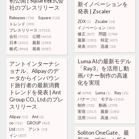
初公開 | Square株式会
新イノベーションを
社のプレスリリース
発表 | Zscaler
Releases
Square
(734)
(123)
ZDX
Zscaler
(1)
(14)
トレンド
(399)
イノベーション
(360)
プレスリリース
(19523)
修正
問題
(827)
(1744)
会社
公開
(9322)
(4616)
最新
特定
(1092)
(457)
日本
最新
(6311)
(1092)
発表
迅速
(8587)
(30)
株式
発表
(8960)
(8587)
Luma AIの最新モデル
アントインターナシ
「Ray3」を活用し動
ョナル、Alipay のデ
画バナー制作の高速
ータからインバウン
化を実現
ド旅行者の最新消費
トレンドを発表 | Ant
ai
Luma
Ray
(6994)
(1)
(21)
Group CO., Ltd.のプレ
バナー
モデル
(51)
(1316)
制作
動画
スリリース
(705)
(2378)
実現
最新
(3517)
(1092)
Alipay
Ant
(13)
(6)
活用
高速
(5660)
(900)
co
GROUP
(761)
(463)
Ltd
アント
(137)
(10)
Soliton OneGate、最
イン
(837)