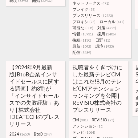
脆弱
開始
(3390)
(22402)
ネットワークス
(471)
ブレイク
(38)
プレスリリース
(19523)
プロキシ
ローカル
(78)
(417)
可能な
対策
(305)
(4722)
情報
採用
(13931)
(1406)
接続
日野
(1130)
(11)
最新
環境
(1092)
(1935)
配信
(3489)
【2024年9月最新
視聴者をくぎづけに
版|BtoB企業インサ
した最新テレビCM
イドセールスに関す
はこれだ!8月のテレ
る調査】約8割が
ビCMアテンション
2
「インサイドセール
ランキングを公開 |
スでの失敗経験」あ
REVISIO株式会社の
り | 株式会社
プレスリリース
IDEATECHのプレス
CM
REVISIO
(381)
(25)
リリース
アテンション
(16)
テレビ
(1064)
2024
BtoB
(1653)
(247)