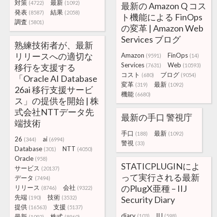
対策
最新
(4722)
(1092)
最新の Amazon Q コス
発表
結果
(8587)
(2058)
ト機能による FinOps
調査
(5801)
の変革 | Amazon Web
Services ブログ
熟練技術者が、最新
リリースへの適切な
Amazon
FinOps
(9591)
(14)
Services
Web
移行を支援する
(7631)
(10593)
コスト
ブログ
(680)
(9054)
「Oracle AI Database
変革
最新
(319)
(1092)
26ai 移行支援サービ
機能
(6680)
ス」の提供を開始 | 株
式会社NTTデータ先
最新の手口 警視庁
端技術
手口
最新
(188)
(1092)
26
ai
(344)
(6994)
警視
(33)
Database
NTT
(301)
(4050)
Oracle
(958)
STATICPLUGINによ
サービス
(20137)
って実行される最新
データ
(7494)
のPlugX亜種 – IIJ
リリース
会社
(8746)
(9322)
先端
技術
(190)
(3532)
Security Diary
提供
支援
(16563)
(5137)
diary
IIJ
最新
株式
(103)
(598)
(1092)
(8960)