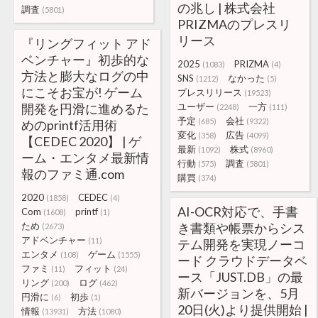
の兆し | 株式会社
調査
(5801)
PRIZMAのプレスリ
リース
『リングフィット アド
ベンチャー』初歩的な
2025
PRIZMA
(1083)
(4)
方法と膨大なログの中
SNS
なかった
(1212)
(5)
にこそお宝が! ゲーム
プレスリリース
(19523)
開発を円滑に進めるた
ユーザー
一方
(2248)
(111)
予定
会社
(685)
(9322)
めのprintf活用術
変化
広告
(358)
(4099)
【CEDEC 2020】 | ゲ
最新
株式
(1092)
(8960)
ーム・エンタメ最新情
行動
調査
(575)
(5801)
報のファミ通.com
購買
(374)
2020
CEDEC
(1858)
(4)
AI-OCR対応で、手書
Com
printf
(1608)
(1)
ため
き書類や帳票からシス
(2673)
アドベンチャー
(11)
テム開発を実現ノーコ
エンタメ
ゲーム
(108)
(1555)
ード クラウドデータベ
ファミ
フィット
(11)
(24)
ース「JUST.DB」の最
リング
ログ
(200)
(462)
新バージョンを、5月
円滑に
初歩
(6)
(1)
20日(火)より提供開始 |
情報
方法
(13931)
(1080)