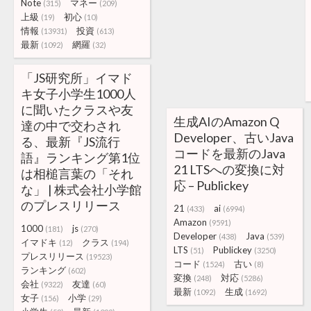
Note
マネー
(315)
(209)
上級
初心
(19)
(10)
情報
投資
(13931)
(613)
最新
網羅
(1092)
(32)
「JS研究所」イマド
キ女子小学生1000人
に聞いたクラスや友
生成AIのAmazon Q
達の中で交わされ
Developer、古いJava
る、最新『JS流行
コードを最新のJava
語』ランキング第1位
21 LTSへの変換に対
は相槌言葉の「それ
応 – Publickey
な」 | 株式会社小学館
のプレスリリース
21
ai
(433)
(6994)
Amazon
(9591)
1000
js
(181)
(270)
Developer
Java
(438)
(539)
イマドキ
クラス
(12)
(194)
LTS
Publickey
(51)
(3250)
プレスリリース
(19523)
コード
古い
(1524)
(8)
ランキング
(602)
変換
対応
(248)
(5286)
会社
友達
(9322)
(60)
最新
生成
(1092)
(1692)
女子
小学
(156)
(29)