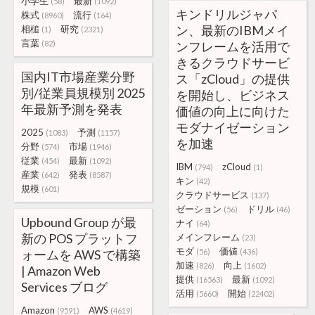
小学生
最新
(58)
(1092)
キンドリルジャパ
株式
流行
(8960)
(164)
ン、最新のIBMメイ
相槌
研究
(1)
(2321)
言葉
(82)
ンフレームを活用で
きるクラウドサービ
国内IT市場産業分野
ス「zCloud」の提供
別/従業員規模別 2025
を開始し、ビジネス
年最新予測を発表
価値の向上に向けた
モダナイゼーション
2025
予測
(1083)
(1157)
を加速
分野
市場
(574)
(1946)
従業
最新
(454)
(1092)
IBM
zCloud
(794)
(1)
産業
発表
(642)
(8587)
キン
(42)
規模
(601)
クラウドサービス
(137)
ゼーション
ドリル
(56)
(46)
Upbound Group が最
ナイ
(64)
新の POS プラットフ
メインフレーム
(23)
モダ
価値
ォームを AWS で構築
(56)
(436)
加速
向上
(826)
(1602)
| Amazon Web
提供
最新
(16563)
(1092)
Services ブログ
活用
開始
(5660)
(22402)
Amazon
AWS
(9591)
(4619)