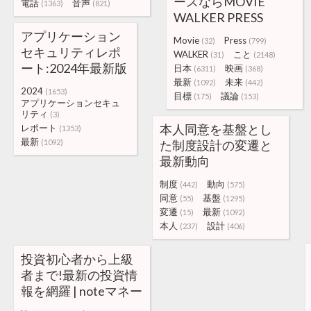
ースならMOVIE
電話
音声
(1363)
(821)
WALKER PRESS
アプリケーション
Movie
Press
(32)
(799)
セキュリティレポ
WALKER
こと
(31)
(2148)
ート:2024年最新版
日本
映画
(6311)
(368)
最新
未来
(1092)
(442)
2024
(1653)
目標
議論
(175)
(153)
アプリケーションセキュ
リティ
(3)
本人同意を基盤とし
レポート
(1353)
最新
(1092)
た制度設計の変遷と
最新動向
制度
動向
(442)
(575)
同意
基盤
(55)
(1295)
変遷
最新
(15)
(1092)
本人
設計
(237)
(406)
投資初心者から上級
者まで!最新の投資情
報を網羅 | noteマネー