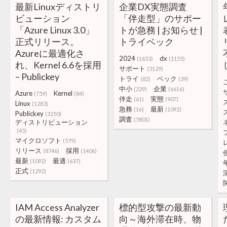
最新Linuxディストリ
企業DX実態調査
ビューション
「伴走型」のサポー
「Azure Linux 3.0」
トが急務 | お知らせ |
正式リリース。
トライベック
Azureに最適化さ
2024
dx
(1653)
(1155)
れ、Kernel 6.6を採用
サポート
(3129)
– Publickey
トライ
ベック
(82)
(39)
中小
企業
(229)
(6616)
Azure
Kernel
(759)
(84)
伴走
実態
(61)
(907)
Linux
(1283)
急務
最新
(16)
(1092)
Publickey
(3250)
調査
(5801)
ディストリビューション
(45)
マイクロソフト
(579)
リリース
採用
(8746)
(1406)
最新
最適
(1092)
(637)
正式
(1292)
IAM Access Analyzer
標的型攻撃の最新動
の最新情報: カスタム
向～海外滞在時、物