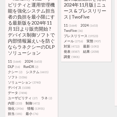
ビリティと運用管理機
2024年11月版 | ニュ
能を強化システム担当
ース & プレスリリー
者の負担を最小限にす
ス | TwoFive
る最新版を2024年11
11
2024
(1664)
(1653)
月1日より販売開始 ?
TwoFive
(36)
デバイス制御ソフトで
プレスリリース
(19523)
内部情報漏えいを防ぐ
メール
実態
(2716)
(907)
ならラネクシーのDLP
対策
最新
(4722)
(1092)
発表
結果
ソリューション
(8587)
(2058)
調査
(5801)
11
2024
(1664)
(1653)
DLP
RunDX
(16)
(2)
クシー
システム
(2)
(6611)
ソフト
(1036)
ソリューション
(3740)
デバイス
(1038)
データ
(7494)
ユーザビリティ
ラネ
(27)
(2)
内部
制御
(233)
(472)
強化
情報
(2936)
(13931)
担当
最小
(181)
(76)