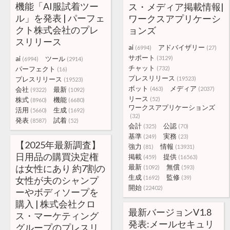
機能「AI服試着ツー
ス・メディア掲載情報|
ル」を発表 | パーフェ
ワークスアプリケーシ
クト株式会社のプレ
ョンズ
スリリース
ai
アドバイザリー
(6994)
(27)
サポート
ai
ツール
(3129)
(6994)
(2914)
チャット
パーフェクト
(732)
(16)
プレスリリース
プレスリリース
(19523)
(19523)
ボット
メディア
会社
最新
(463)
(2037)
(9322)
(1092)
リース
株式
機能
(52)
(8960)
(6680)
ワークスアプリケーションズ
活用
生成
(5660)
(1692)
(32)
発表
試着
(8587)
(52)
会計
公認
(325)
(70)
基準
実務
(249)
(23)
【2025年最新調査】
強力
情報
(81)
(13931)
日用品の購買決定権
掲載
提供
(459)
(16563)
は女性にあり 約7割の
最新
無償
(1092)
(593)
生成
監修
(1692)
(39)
女性が夫のシャンプ
開始
(22402)
ーやボディソープを
購入 | 株式会社クロ
最新バージョンV1.8
ス・マーケティング
発表:メールセキュリ
グループのプレスリ