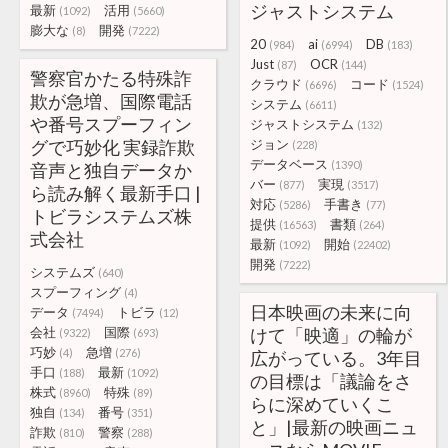
ジャストシステム
最新
活用
(1092)
(5660)
膨大な
開発
(8)
(7222)
20
ai
DB
(984)
(6994)
(183)
Just
OCR
(87)
(144)
警察官かたる特殊詐
クラウド
コード
(6696)
(1524)
欺が急増、国際電話
システム
(6611)
や番号スプーフィン
ジャストシステム
(132)
グで巧妙化 実録詐欺
ジョン
(228)
データベース
(1390)
音声と独自データか
バー
実現
(877)
(3517)
ら読み解く最新手口 |
対応
手書き
(5286)
(77)
トビラシステムズ株
提供
書類
(16563)
(264)
式会社
最新
開始
(1092)
(22402)
開発
(7222)
システムズ
(640)
スプーフィング
(4)
日本映画の未来に向
データ
トビラ
(7494)
(12)
会社
国際
けて「映適」の輪が
(9322)
(693)
巧妙
急増
(4)
(276)
広がっている。3年目
手口
最新
(188)
(1092)
の目標は「議論をさ
株式
特殊
(8960)
(89)
らに深めていくこ
独自
番号
(134)
(351)
と」|最新の映画ニュ
詐欺
警察
(810)
(288)