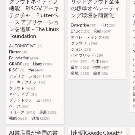
クラウドネイティブ
リッドクラウド全体
機能、RISC-V アーキ
の標準オペレーティ
テクチャ、Flutterベ
ング環境を簡素化
ース アプリケーショ
Enterprise
Hat
(484)
(297)
ンを追加 – The Linux
Linux
Red
(1283)
(369)
Foundation
オペレーティング
(18)
クラウド
(6696)
AUTOMOTIVE
1
(16)
ジョン
(228)
Flutter
R
(35)
ハイブリッド
(329)
Foundation
(424)
バー
全体
(877)
(264)
GRADE
Linux
(12)
(1283)
最新
標準
(1092)
(497)
RISC
the
(22)
(4687)
環境
簡素
(1935)
(52)
アプリケーション
(1059)
アーキテクチャ
(160)
クラウド
(6696)
ネイティブ
(316)
プラットフォーム
(2931)
ベース
(668)
リリース
最新
(8746)
(1092)
機能
追加
(6680)
(2238)
AI書店員が全国の書
[速報]Google Cloudが