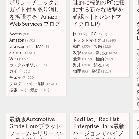
ポリシーチェックと
理的に標的のPCに接
ガイド付き取り消し
触する新たな攻撃を
を拡張する | Amazon
確認～ | トレンドマ
Web Services ブログ
イクロ (JP)
Access
jp
PC
(331)
(1106)
(1258)
Amazon
トレンドマイクロ
(9591)
(2240)
analyzer
IAM
動向
接触
(64)
(86)
(575)
(222)
C
Services
攻撃
新たな
(7631)
(2850)
(378)
M
Web
最新
標的
(10593)
(1092)
(532)
カスタムポリシー
海外
滞在
(1)
(733)
(54)
ガイド
物理
確認
(363)
(80)
(1517)
チェック
(520)
ブログ
情報
(9054)
(13931)
拡張
最新
(646)
(1092)
最新版Automotive
Red Hat、Red Hat
Grade Linuxプラット
Enterprise Linux最新
フォームをリリース:
バージョンでハイブ