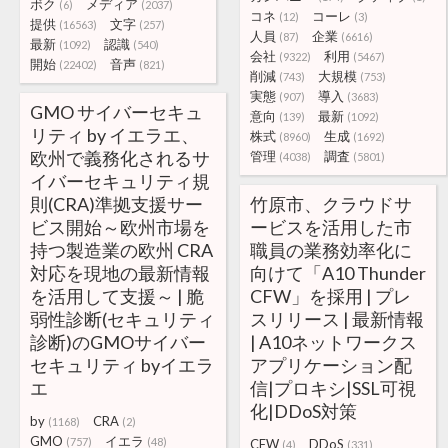
ボク
メディア
(6)
(2037)
コネ
コーレ
(12)
(3)
提供
文字
(16563)
(257)
人員
企業
(87)
(6616)
最新
認識
(1092)
(540)
会社
利用
(9322)
(5467)
開始
音声
(22402)
(821)
削減
大規模
(743)
(753)
実態
導入
(907)
(3683)
GMO サイバーセキュ
意向
最新
(139)
(1092)
リティ by イエラエ、
株式
生成
(8960)
(1692)
欧州で義務化されるサ
管理
調査
(4038)
(5801)
イバーセキュリティ規
則(CRA)準拠支援サー
竹原市、クラウドサ
ビス開始～欧州市場を
ービスを活用した市
持つ製造業の欧州 CRA
職員の業務効率化に
対応を現地の最新情報
向けて「A10 Thunder
を活用して支援～ | 脆
CFW」を採用 | プレ
弱性診断(セキュリティ
スリリース | 最新情報
診断)のGMOサイバー
| A10ネットワークス
セキュリティ byイエラ
アプリケーション配
エ
信|プロキシ|SSL可視
化|DDoS対策
by
CRA
(1168)
(2)
GMO
イエラ
(757)
(48)
CFW
DDoS
(4)
(331)