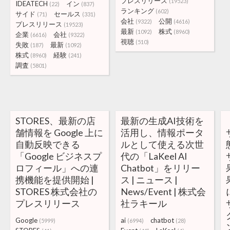
プレスリリース
(19523)
IDEATECH
イン
(22)
(837)
ランキング
(602)
サイド
セールス
(71)
(331)
会社
公開
(9322)
(4616)
プレスリリース
(19523)
最新
株式
(1092)
(8960)
企業
会社
(6616)
(9322)
視聴
(510)
失敗
最新
(187)
(1092)
株式
経験
(8960)
(241)
調査
(5801)
STORES、最新の店
最新の生成AI技術を
舗情報を Google 上に
活用し、情報ポータ
自動反映できる
ルとして使える次世
「Google ビジネスプ
代の「LaKeel AI
ロフィール」への連
Chatbot」をリリー
携機能を提供開始 |
ス | ニュース |
STORES 株式会社の
News/Event | 株式会
プレスリリース
社ラキール
Google
ai
chatbot
(5999)
(6994)
(28)