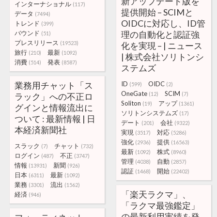
新アップデート版を
インターナショナル
(117)
提供開始 – SCIMと
データ
(7494)
OIDCに対応し、ID管
トレンド
(399)
バウンド
理の自動化と認証強
(51)
プレスリリース
(19523)
化を実現 – | ニュース
旅行
最新
(210)
(1092)
| 株式会社ソリトンシ
消費
発表
(514)
(8587)
ステムズ
業務用チャット「ス
ID
OIDC
(599)
(2)
OneGate
SCIM
(12)
(7)
ラック」への不正ロ
Soliton
アップ
(19)
(1361)
グインと情報流出に
ソリトンシステムズ
(17)
ついて : 最新情報 | 日
デート
会社
(201)
(9322)
本経済新聞社
実現
対応
(3517)
(5286)
強化
提供
(2936)
(16563)
スラック
チャット
(7)
(732)
最新
株式
(1092)
(8960)
ログイン
不正
(487)
(3747)
管理
自動
(4038)
(2857)
情報
新聞
(13931)
(926)
認証
開始
(1468)
(22402)
日本
最新
(6311)
(1092)
業務
流出
(3301)
(1562)
「楽天ラクマ」、
経済
(946)
「ラクマ最強鑑定」
の最新利用実績を発