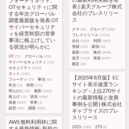
フォーティネット、
表 | 楽天グループ株式
OTセキュリティに関
会社のプレスリリー
する年次グローバル
ス
調査最新版を発表:OT
サイバーセキュリテ
クマ
グループ
(36)
(2980)
ィを経営幹部の管掌
プレスリリース
(19523)
事項に格上げしてい
会社
利用
(9322)
(5467)
る状況が明らかに
実績
最強
(235)
(34)
最新
株式
(1092)
(8960)
OT
グローバル
(71)
(931)
楽天
発表
(1120)
(8587)
サイバーセキュリティ
(291)
鑑定
(30)
セキュリティ
(6990)
ネット
(2341)
【2025年8月版】EC
フォーティ
事項
(55)
(92)
サイト表示速度ラン
年次
幹部
(56)
(221)
キング – 上位270サイ
明らかに
最新
(89)
(1092)
格上げ
状況
トの最新情報と改善
(13)
(1084)
発表
管掌
(8587)
(1)
事例を公開 | 株式会社
経営
調査
(542)
(5801)
ギャプライズのプレ
スリリース
AWS 無料利用枠に関
2025
270
(1083)
(8)
する最新情報: 新規の