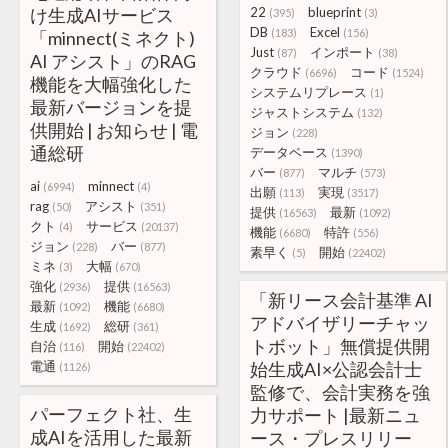
け生成AIサービス
22
blueprint
(395)
(3)
DB
Excel
(183)
(156)
「minnect(ミネクト)
Just
インポート
(87)
(38)
AI アシスト」のRAG
クラウド
コード
(6696)
(1524)
機能を大幅強化した
システムリプレース
(1)
最新バージョンを提
ジャストシステム
(132)
供開始 | お知らせ | 電
ジョン
(228)
通総研
データベース
(1390)
バー
マルチ
(877)
(573)
ai
minnect
(6994)
(4)
出願
実現
(113)
(3517)
rag
アシスト
(50)
(351)
提供
最新
(16563)
(1092)
クト
サービス
(4)
(20137)
機能
特許
(6680)
(556)
ジョン
バー
(228)
(877)
素早く
開始
(5)
(22402)
ミネ
大幅
(3)
(670)
強化
提供
(2936)
(16563)
「新リース会計基準 AI
最新
機能
(1092)
(6680)
アドバイザリーチャッ
生成
総研
(1692)
(361)
トボット」無償提供開
自治
開始
(116)
(22402)
電通
始生成AI×公認会計士
(1126)
監修で、会計実務を強
パーフェクト社、生
力サポート |最新ニュ
成AIを活用した最新
ース・プレスリリー