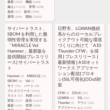
最新
機能
(1092)
(6680)
漏えい
管理
(1132)
(4038)
負担
販売
(167)
(3998)
運用
開始
(2486)
(22402)
サイバートラスト、
日野市、LGWAN接続
SBOM を利用した脆
系からのローカルブレ
弱性管理を実現する
イクアウト可能な環境
「MIRACLE Vul
づくりに向けて「A10
Hammer」最新版を
Thunder CFW」を採
提供開始|プレスリリ
用 | プレスリリース |
ース| サイバートラス
最新情報 | A10ネット
ト
ワークス アプリケー
ション配信|プロキ
Hammer
MIRACLE
(4)
(62)
シ|SSL可視化|DDoS対
SBOM
Vul
(38)
(3)
策
サイ
バート
(731)
(48)
プレスリリース
(19523)
CFW
DDoS
(4)
(331)
ラスト
利用
(87)
(5467)
LGWAN
SSL
(42)
(321)
実現
提供
(3517)
(16563)
Thunder
アウト
(9)
(232)
最新
管理
(1092)
(4038)
アプリケーション
(1059)