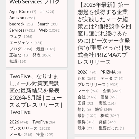
Web Services ブログ
【2026年最新】第一
想起を獲得する企業
AgentCore
ai
(17)
(6994)
Amazon
が実践したマーケ施
(9591)
bedrock
Search
(250)
(303)
策とは? 価格競争を回
Services
Web
(7631)
(10593)
避し選ばれ続けるた
ウェブ
(1086)
めには“一次データ発
エージェント
(481)
信”が重要だった! | 株
ブログ
最新
(9054)
(1092)
式会社PRIZMAのプ
正確な
発表
(10)
(8587)
レスリリース
知識
(124)
2026
PRIZMA
(494)
(4)
TwoFive、なりすま
ため
データ
(2673)
(7494)
しメール対策実態調
プレスリリース
(19523)
査の最新結果を発表
マーケ
企業
(974)
(6616)
2026年5月版 | ニュー
会社
価格
(9322)
(658)
回避
実践
ス & プレスリリース |
(321)
(161)
想起
施策
(6)
(249)
TwoFive
最新
株式
(1092)
(8960)
獲得
発信
2026
TwoFive
(319)
(329)
(494)
(36)
競争
重要だった
プレスリリース
(208)
(1)
(19523)
メール
実態
(2716)
(907)