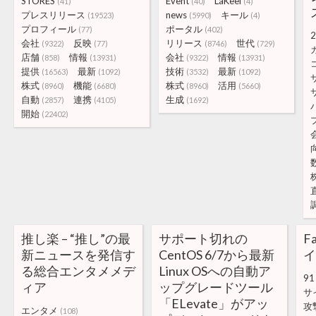
STORES
Event
LaKeel
(41)
(40)
(4)
プレスリリース
news
キール
(19523)
(5990)
(4)
プロフィール
ポータル
(77)
(402)
2
会社
反映
リリース
世代
(9322)
(77)
(8746)
(729)
店舗
情報
会社
情報
(858)
(13931)
(9322)
(13931)
提供
最新
技術
最新
(16563)
(1092)
(3532)
(1092)
株式
機能
株式
活用
(8960)
(6680)
(8960)
(5660)
自動
連携
生成
(2857)
(4105)
(1692)
開始
(22402)
推し楽 – “推し”の最
サポート切れの
F
新ニュースを発信す
CentOS 6/7から最新
イ
る総合エンタメメデ
Linux OSへの自動ア
91
ィア
ップグレードツール
サ
「ELevate」がアッ
攻
エンタメ
(108)