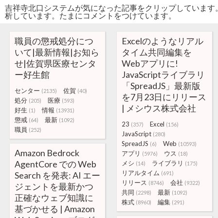
吉祥寺北口システムが気になった記事をクリップしています
析しています。たまにコメントをつけています。
職員の懲戒処分につ
Excelのようなリアル
いて|最新情報|お知ら
タイム共同編集を
せ|佐賀県医療センタ
Webアプリに!
ー好生館
JavaScriptライブラリ
「SpreadJS」最新版
センター
佐賀
(2135)
(40)
を7月23日にリリース
処分
医療
(205)
(593)
| メシウス株式会社
好生
情報
(1)
(13931)
懲戒
最新
(64)
(1092)
23
Excel
(357)
(156)
職員
(252)
JavaScript
(280)
SpreadJS
Web
(6)
(10593)
Amazon Bedrock
アプリ
ウス
(5976)
(18)
AgentCore での Web
メシ
ライブラリ
(14)
(175)
リアルタイム
Search を発表: AI エー
(691)
リリース
会社
(8746)
(9322)
ジェントを最新かつ
共同
最新
(2298)
(1092)
正確なウェブ知識に
株式
編集
(8960)
(291)
基づかせる | Amazon