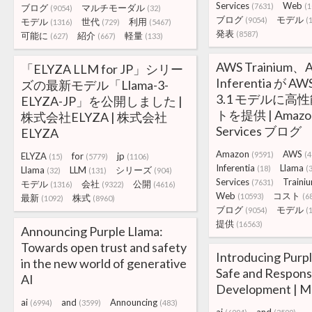
Services
Web
(7631)
(1
ブログ
マルチモーダル
(9054)
(32)
ブログ
モデル
(9054)
(
モデル
世代
利用
(1316)
(729)
(5467)
発表
(8587)
可能に
紹介
軽量
(627)
(667)
(133)
AWS Trainium、
「ELYZA LLM for JP」シリー
Inferentia が AW
ズの最新モデル「Llama-3-
3.1 モデルに高
ELYZA-JP」を公開しました |
トを提供 | Amazo
株式会社ELYZA | 株式会社
Services ブログ
ELYZA
Amazon
AWS
(9591)
(4
ELYZA
for
jp
(15)
(5779)
(1106)
Inferentia
Llama
(18)
(
Llama
LLM
シリーズ
(32)
(131)
(904)
Services
Traini
(7631)
モデル
会社
公開
(1316)
(9322)
(4616)
Web
コスト
(10593)
(6
最新
株式
(1092)
(8960)
ブログ
モデル
(9054)
(
提供
(16563)
Announcing Purple Llama:
Towards open trust and safety
Introducing Purpl
in the new world of generative
Safe and Respons
AI
Development | M
ai
and
Announcing
(6994)
(3599)
(483)