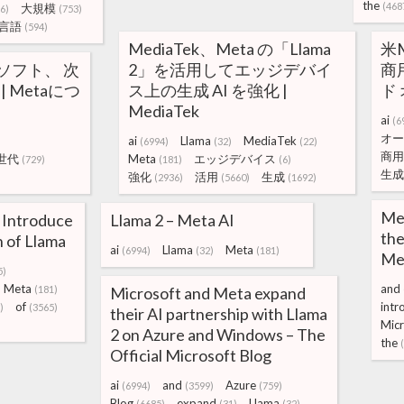
the
(468
大規模
6)
(753)
言語
(594)
MediaTek、Meta の「Llama
米M
ソフト、 次
2」を活用してエッジデバイ
商
| Metaにつ
ス上の生成 AI を強化 |
ド
MediaTek
ai
(6
オー
ai
Llama
MediaTek
(6994)
(32)
(22)
商用
世代
Meta
エッジデバイス
(729)
(181)
(6)
生成
強化
活用
生成
(2936)
(5660)
(1692)
Met
 Introduce
Llama 2 – Meta AI
the
 of Llama
ai
Llama
Meta
(6994)
(32)
(181)
Me
5)
Meta
and
(181)
Microsoft and Meta expand
of
intr
)
(3565)
their AI partnership with Llama
Micr
2 on Azure and Windows – The
the
Official Microsoft Blog
ai
and
Azure
(6994)
(3599)
(759)
Blog
expand
Llama
(6685)
(31)
(32)