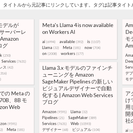
。タイトルから元記事にリンクしています。タグは記事タイト
4 モデルが
Meta’s Llama 4 is now available
Am
ck サーバーレ
on Workers AI
Dee
Amazon
モ
ai
available
is
(6994)
(392)
(1107)
ブログ
Am
Llama
Meta
now
(32)
(181)
(704)
on
workers
(2008)
(177)
k
Ama
(250)
Services
Dee
(7631)
Llama 3.x モデルのファインチ
レス
Serv
(42)
デプ
1316)
ューニングを Amazon
モデ
)
SageMaker Pipelines の新しい
ビジュアルデザイナーで自動
k での Meta の
ア
化する | Amazon Web Services
B、70B、8B モ
けて
ブログ
on Web
用
Amazon
Llama
(9591)
(32)
開
Pipelines
SageMaker
(21)
(389)
社
zon
Services
Web
(9591)
(7631)
(10593)
Meta
デザイナー
ビジュアル
2)
(181)
(68)
(104)
ai
(6