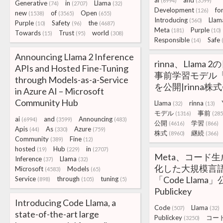
ai
and
(6994)
(3599)
Generative
in
Llama
(74)
(2707)
(32)
Development
fo
(126)
new
of
Open
(1538)
(3565)
(655)
Introducing
Llam
(560)
Purple
Safety
the
(10)
(96)
(4687)
Meta
Purple
(181)
(10)
Towards
Trust
world
(15)
(95)
(308)
Responsible
Safe
(14)
Announcing Llama 2 Inference
rinna、Llama
APIs and Hosted Fine-Tuning
事前学習モデル「Yo
through Models-as-a-Service
を公開|rinna株
in Azure AI – Microsoft
Community Hub
Llama
rinna
(32)
(13)
モデル
事前
(1316)
(285
ai
and
Announcing
(6994)
(3599)
(483)
公開
学習
(4616)
(866)
Apis
As
Azure
(44)
(330)
(759)
株式
継続
(8960)
(366)
Community
Fine
(389)
(12)
hosted
Hub
in
(19)
(229)
(2707)
Meta、コード
Inference
Llama
(37)
(32)
化した大規模言
Microsoft
Models
(4583)
(65)
「Code Llama」
Service
through
tuning
(898)
(105)
(5)
Publickey
Introducing Code Llama, a
Code
Llama
(507)
(32)
state-of-the-art large
Publickey
コー
(3250)