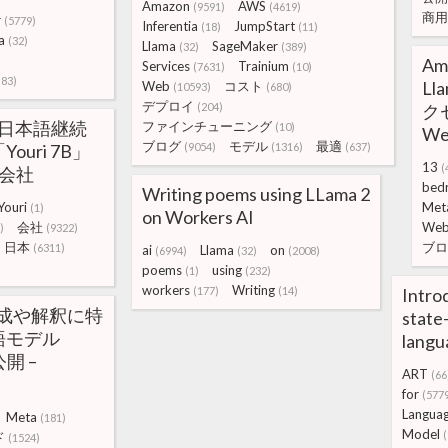
Amazon
AWS
(9591)
(4619)
商用
r
(5779)
Inferentia
JumpStart
(18)
(11)
a
(32)
Llama
SageMaker
(32)
(389)
Am
Services
Trainium
(7631)
(10)
(83)
Ll
Web
コスト
(10593)
(680)
デプロイ
(204)
ク
 2の日本語継続
ファインチューニング
(10)
We
ブログ
モデル
最適
uri 7B」
(9054)
(1316)
(637)
13
(
式会社
bed
Writing poems using LLama 2
Youri
Met
(1)
on Workers AI
会社
We
)
(9322)
日本
ブロ
(6311)
ai
Llama
on
(6994)
(32)
(2008)
poems
using
(1)
(232)
workers
Writing
(177)
(14)
Intro
生成や解釈に特
state
語モデル
langu
公開 –
ART
(66
for
(577
Langua
Meta
(181)
Model
ド
(1524)