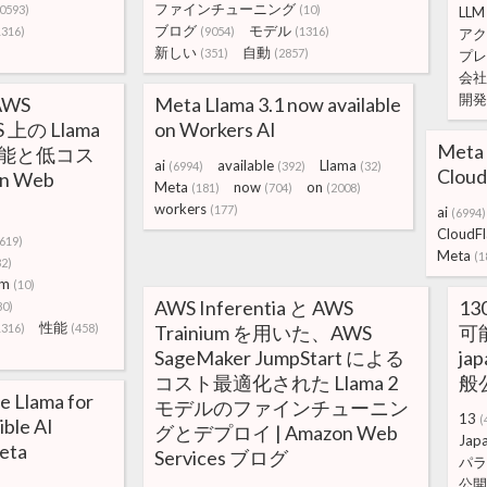
ファインチューニング
0593)
(10)
LLM
ブログ
モデル
1316)
(9054)
(1316)
アク
新しい
自動
(351)
(2857)
プレ
会社
開発
AWS
Meta Llama 3.1 now available
S 上の Llama
on Workers AI
Meta 
性能と低コス
ai
available
Llama
(6994)
(392)
(32)
Cloud
n Web
Meta
now
on
(181)
(704)
(2008)
workers
(177)
ai
(6994)
CloudFl
619)
Meta
(1
32)
um
(10)
AWS Inferentia と AWS
1
80)
性能
1316)
(458)
Trainium を用いた、AWS
可
SageMaker JumpStart による
ja
コスト最適化された Llama 2
般公
e Llama for
モデルのファインチューニン
13
(
ible AI
グとデプロイ | Amazon Web
Jap
eta
Services ブログ
パラ
公開