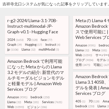
吉祥寺北口システムが気になった記事をクリップしています
r-g2-2024/Llama-3.1-70B-
Meta の Llama 
Instruct-multimodal-JP-
Amazon Bedro
Graph-v0.1 · Hugging Face
スで使用可能に | 
Web Services 
2024
70
face
(1653)
(128)
(77)
Graph
Hugging
Instruct
(39)
(17)
(4)
Amazon
bedroc
(9591)
jp
Llama
multiModal
(1106)
(32)
(5)
Llama
Meta
(32)
(181)
Web
サーバー
(10593)
ブログ
モデル
Amazon Bedrock で利用可能
(9054)
(
使用
可能に
(2475)
(627
になった Meta からの Llama
3.2 モデルの紹介: 新世代のマ
Amazon Bedroc
ルチモーダルビジョンモデル
Llama 3.1 405
と軽量モデル | Amazon Web
デルを発表 | Amaz
Services ブログ
Services ブログ
Amazon
bedrock
(9591)
(250)
405
70
Ama
(1)
(128)
Llama
Meta
Services
(32)
(181)
(7631)
bedrock
Llama
(250)
(3
Web
ビジョン
(10593)
(186)