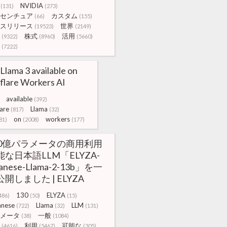
NVIDIA
(131)
(273)
センチュア
カスタム
(66)
(155)
スリリース
世界
(19523)
(2149)
株式
活用
(9322)
(8960)
(5660)
(7222)
Llama 3 available on
flare Workers AI
available
(392)
are
Llama
(817)
(32)
on
workers
81)
(2008)
(177)
30億パラメータの商用利用
能な日本語LLM「ELYZA-
panese-Llama-2-13b」を一
開しました | ELYZA
130
ELYZA
486)
(50)
(15)
anese
Llama
LLM
(722)
(32)
(131)
メータ
一般
(38)
(1084)
利用
可能な
(4616)
(5467)
(305)