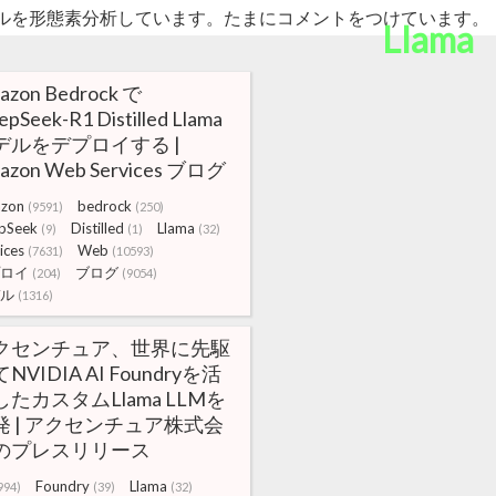
ルを形態素分析しています。たまにコメントをつけています。
Llama
azon Bedrock で
pSeek-R1 Distilled Llama
デルをデプロイする |
azon Web Services ブログ
zon
bedrock
(9591)
(250)
pSeek
Distilled
Llama
(9)
(1)
(32)
ices
Web
(7631)
(10593)
ロイ
ブログ
(204)
(9054)
ル
(1316)
クセンチュア、世界に先駆
NVIDIA AI Foundryを活
したカスタムLlama LLMを
発 | アクセンチュア株式会
のプレスリリース
Foundry
Llama
994)
(39)
(32)