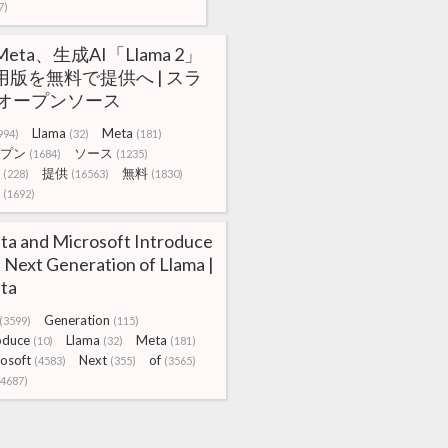
7)
eta、生成AI「Llama 2」
用版を無料で提供へ | スラ
 オープンソース
Llama
Meta
994)
(32)
(181)
プン
ソース
(1684)
(1235)
提供
無料
(228)
(16563)
(1830)
(1692)
a and Microsoft Introduce
 Next Generation of Llama |
ta
Generation
(3599)
(115)
oduce
Llama
Meta
(10)
(32)
(181)
osoft
Next
of
(4583)
(355)
(3565)
(4687)