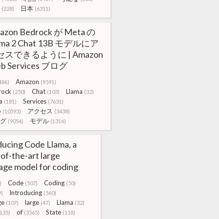
日本
(228)
(6311)
azon Bedrock が Meta の
ama 2 Chat 13B モデルにア
セスできるように | Amazon
b Services ブログ
Amazon
486)
(9591)
rock
Chat
Llama
(250)
(103)
(32)
a
Services
(181)
(7631)
b
アクセス
(10593)
(3438)
グ
モデル
(9054)
(1316)
ducing Code Llama, a
-of-the-art large
age model for coding
Code
Coding
)
(507)
(50)
Introducing
9)
(560)
ge
large
Llama
(107)
(47)
(32)
of
State
(135)
(3565)
(118)