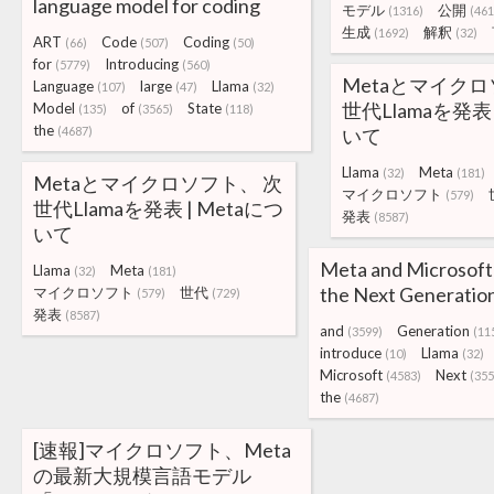
language model for coding
モデル
公開
(1316)
(461
生成
解釈
(1692)
(32)
ART
Code
Coding
(66)
(507)
(50)
for
Introducing
(5779)
(560)
Metaとマイクロ
Language
large
Llama
(107)
(47)
(32)
世代Llamaを発表 
Model
of
State
(135)
(3565)
(118)
the
(4687)
いて
Llama
Meta
(32)
(181)
Metaとマイクロソフト、 次
マイクロソフト
(579)
世代Llamaを発表 | Metaにつ
発表
(8587)
いて
Meta and Microsoft
Llama
Meta
(32)
(181)
the Next Generation
マイクロソフト
世代
(579)
(729)
発表
(8587)
and
Generation
(3599)
(11
introduce
Llama
(10)
(32)
Microsoft
Next
(4583)
(355
the
(4687)
[速報]マイクロソフト、Meta
の最新大規模言語モデル