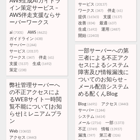
AWS生成AIガイドラ
サービス
(20137)
イン策定サービス –
ワークス
伴走
(347)
(61)
AWS伴走支援ならサ
提供
支援
(16565)
(5137)
ーバーワークス
改善
最適
(834)
(637)
生成
運用
(1692)
(2487)
ai
AWS
(7001)
(4621)
開始
(22403)
ガイドライン
(438)
サーバー
(1244)
一部サーバーへの第
サービス
(20137)
三者による不正アク
ワークス
伴走
(347)
(61)
支援
生成
セスによるシステム
(5137)
(1692)
策定
(238)
障害及び情報漏洩に
ついてのお知らせ –
弊社管理サーバーへ
メール配信システム
の不正アクセスによ
める配くんBlog
るWEBサイト一時閲
Blog
アクセス
(6691)
(3440)
覧不能について|お知
サーバー
(1244)
らせ|ミレニアムプラ
システム
(6614)
ン
メール
一部
(2716)
(1373)
不正
情報
(3749)
(13937)
Web
(10602)
漏洩
第三者
(597)
(326)
アクセス
(3440)