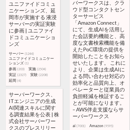
バーワークスは、クラ
ユニファイドコミュ
ウド型コンタクトセン
ニケーションズ、延
ターサービス
岡市が実施する 液浸
「Amazon Connect」
サーバーの実証実験
にて、生成AIを活用し
に参画 | ユニファイ
た会話要約機能と、高
ドコミュニケーショ
度な文書検索機能を備
ンズ
えたPoC環境の提供を
サーバー
(1244)
開始したことをお知ら
ユニファイドコミュニケー
せいたします。 これに
ションズ
(1)
より、企業は生成AIに
参画
実施
(203)
(2504)
実証
実験
(2327)
(2208)
よる問い合わせ対応の
延岡
(4)
効率化と品質向上、オ
ペレーターと従業員の
サーバーワークス、
負担軽減を検証するこ
ITエンジニアの生成
とが可能になります。
AI関連スキルに関す
– AWS伴走支援ならサ
る調査結果を公表 | 株
ーバーワークス
式会社サーバーワー
ai
Amazon
(7001)
(9595)
クスのプレスリリー