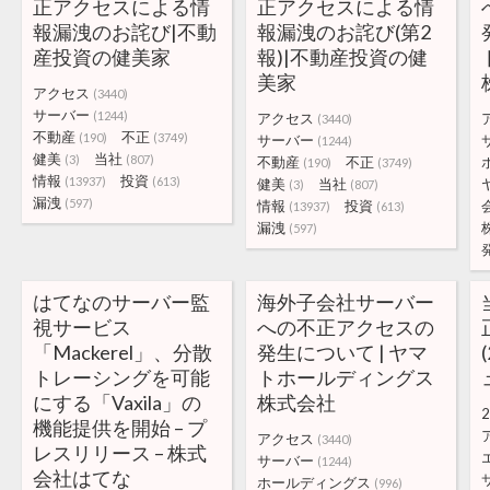
正アクセスによる情
正アクセスによる情
報漏洩のお詫び|不動
報漏洩のお詫び(第2
産投資の健美家
報)|不動産投資の健
美家
アクセス
(3440)
サーバー
(1244)
アクセス
(3440)
不動産
不正
(190)
(3749)
サーバー
(1244)
健美
当社
(3)
(807)
不動産
不正
(190)
(3749)
情報
投資
(13937)
(613)
健美
当社
(3)
(807)
漏洩
(597)
情報
投資
(13937)
(613)
漏洩
(597)
はてなのサーバー監
海外子会社サーバー
視サービス
への不正アクセスの
「Mackerel」、分散
発生について | ヤマ
トレーシングを可能
トホールディングス
にする「Vaxila」の
株式会社
2
機能提供を開始 – プ
アクセス
(3440)
レスリリース – 株式
サーバー
(1244)
会社はてな
ホールディングス
(996)