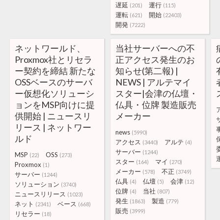
遅延
運行
(201)
(115)
運転
開始
(621)
(22403)
開発
(7222)
ネットワールド、
当社サーバーへの不
Proxmox社とリセラ
正アクセス発生のお
ー契約を締結 新たな
知らせ(第二報) |
OSSベースのサーバ
NEWS | アルテマイ
ー仮想化ソリューシ
スター|会津の仏壇・
ョンをMSP向けに提
仏具・位牌 製造販売
供開始 | ニュースリ
メーカー
リース | ネットワー
news
(5990)
ルド
アクセス
アルテ
(3440)
(4)
サーバー
(1244)
MSP
OSS
(22)
(273)
スター
マイ
(164)
(270)
Proxmox
(1)
メーカー
不正
(578)
(3749)
サーバー
(1244)
仏具
仏壇
会津
(4)
(5)
(12)
ソリューション
(3740)
位牌
当社
(4)
(807)
ニュースリリース
(1023)
発生
製造
(1863)
(779)
ネット
ベース
(2341)
(668)
販売
(3999)
リセラー
(18)