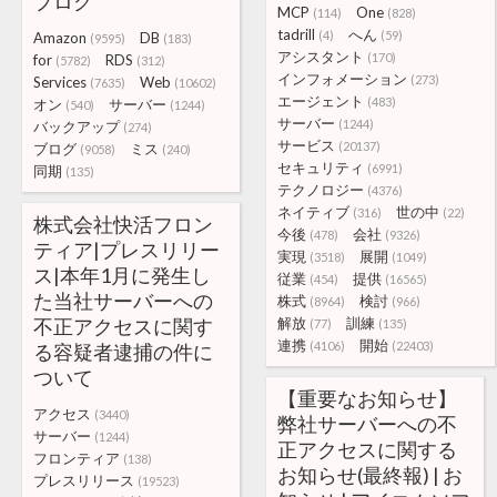
ブログ
MCP
One
(114)
(828)
tadrill
へん
(4)
(59)
Amazon
DB
(9595)
(183)
アシスタント
(170)
for
RDS
(5782)
(312)
インフォメーション
(273)
Services
Web
(7635)
(10602)
エージェント
(483)
オン
サーバー
(540)
(1244)
サーバー
(1244)
バックアップ
(274)
サービス
(20137)
ブログ
ミス
(9058)
(240)
セキュリティ
(6991)
同期
(135)
テクノロジー
(4376)
ネイティブ
世の中
(316)
(22)
株式会社快活フロン
今後
会社
(478)
(9326)
ティア|プレスリリー
実現
展開
(3518)
(1049)
ス|本年1月に発生し
従業
提供
(454)
(16565)
た当社サーバーへの
株式
検討
(8964)
(966)
不正アクセスに関す
解放
訓練
(77)
(135)
連携
開始
(4106)
(22403)
る容疑者逮捕の件に
ついて
【重要なお知らせ】
アクセス
(3440)
弊社サーバーへの不
サーバー
(1244)
正アクセスに関する
フロンティア
(138)
お知らせ(最終報) | お
プレスリリース
(19523)