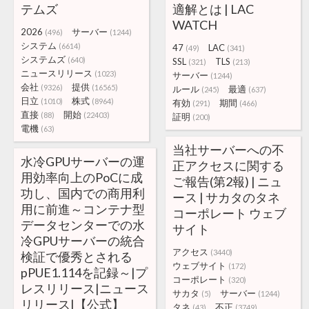
テムズ
適解とは | LAC
WATCH
2026
サーバー
(496)
(1244)
システム
(6614)
47
LAC
(49)
(341)
システムズ
(640)
SSL
TLS
(321)
(213)
ニュースリリース
(1023)
サーバー
(1244)
会社
提供
(9326)
(16565)
ルール
最適
(245)
(637)
日立
株式
(1010)
(8964)
有効
期間
(291)
(466)
直接
開始
(88)
(22403)
証明
(200)
電機
(63)
当社サーバーへの不
水冷GPUサーバーの運
正アクセスに関する
用効率向上のPoCに成
ご報告(第2報) | ニュ
功し、国内での商用利
ース | サカタのタネ
用に前進～コンテナ型
コーポレート ウェブ
データセンターでの水
サイト
冷GPUサーバーの統合
アクセス
(3440)
検証で優秀とされる
ウェブサイト
(172)
pPUE1.114を記録～|プ
コーポレート
(320)
レスリリース|ニュース
サカタ
サーバー
(5)
(1244)
リリース|【公式】
タネ
不正
(43)
(3749)