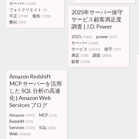
サーバー
(1244)
フォトクリエイト
(5)
2025年サーバー保守
不正
報告
(3749)
(1501)
サービス顧客満足度
弊社
(553)
調査 | J.D. Power
2025
power
(1083)
(257)
サーバー
(1244)
サービス
保守
(20137)
(197)
満足
調査
(138)
(5802)
顧客
(1234)
Amazon Redshift
MCP サーバーを活用
した SQL 分析の高速
化 | Amazon Web
Services ブログ
Amazon
MCP
(9595)
(114)
Redshift
(193)
Services
SQL
(7635)
(342)
Web
(10602)