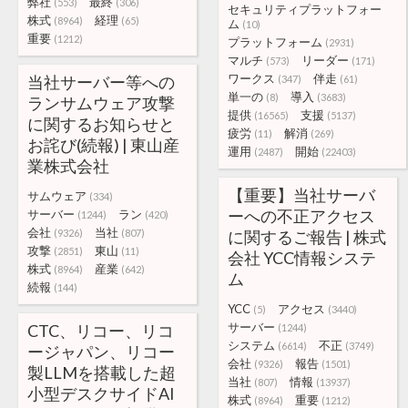
弊社
最終
(553)
(306)
セキュリティプラットフォー
株式
経理
(8964)
(65)
ム
(10)
重要
(1212)
プラットフォーム
(2931)
マルチ
リーダー
(573)
(171)
ワークス
伴走
当社サーバー等への
(347)
(61)
単一の
導入
(8)
(3683)
ランサムウェア攻撃
提供
支援
(16565)
(5137)
に関するお知らせと
疲労
解消
(11)
(269)
お詫び(続報) | 東山産
運用
開始
(2487)
(22403)
業株式会社
【重要】当社サーバ
サムウェア
(334)
ーへの不正アクセス
サーバー
ラン
(1244)
(420)
会社
当社
(9326)
(807)
に関するご報告 | 株式
攻撃
東山
(2851)
(11)
会社 YCC情報システ
株式
産業
(8964)
(642)
ム
続報
(144)
YCC
アクセス
(5)
(3440)
サーバー
CTC、リコー、リコ
(1244)
システム
不正
(6614)
(3749)
ージャパン、リコー
会社
報告
(9326)
(1501)
製LLMを搭載した超
当社
情報
(807)
(13937)
小型デスクサイドAI
株式
重要
(8964)
(1212)