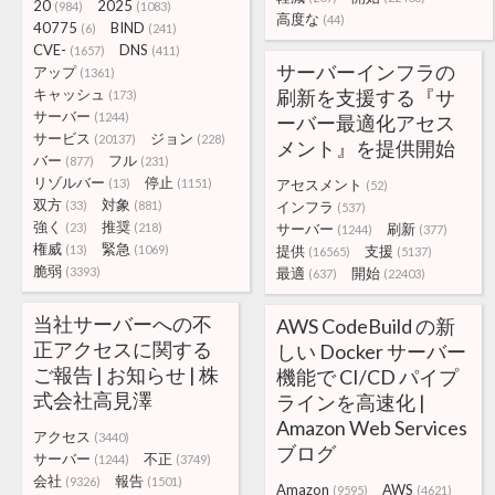
20
2025
(984)
(1083)
高度な
(44)
40775
BIND
(6)
(241)
CVE-
DNS
(1657)
(411)
サーバーインフラの
アップ
(1361)
キャッシュ
刷新を支援する『サ
(173)
サーバー
(1244)
ーバー最適化アセス
サービス
ジョン
(20137)
(228)
メント』を提供開始
バー
フル
(877)
(231)
リゾルバー
停止
(13)
(1151)
アセスメント
(52)
双方
対象
(33)
(881)
インフラ
(537)
強く
推奨
(23)
(218)
サーバー
刷新
(1244)
(377)
権威
緊急
(13)
(1069)
提供
支援
(16565)
(5137)
脆弱
(3393)
最適
開始
(637)
(22403)
当社サーバーへの不
AWS CodeBuild の新
正アクセスに関する
しい Docker サーバー
ご報告 | お知らせ | 株
機能で CI/CD パイプ
式会社高見澤
ラインを高速化 |
Amazon Web Services
アクセス
(3440)
ブログ
サーバー
不正
(1244)
(3749)
会社
報告
(9326)
(1501)
Amazon
AWS
(9595)
(4621)