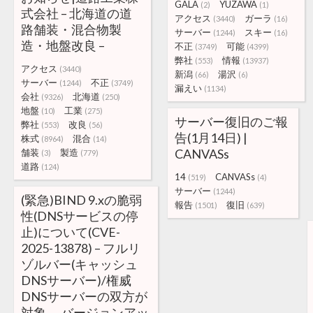
GALA
YUZAWA
(2)
(1)
式会社 – 北海道の道
アクセス
ガーラ
(3440)
(16)
路舗装・混合物製
サーバー
スキー
(1244)
(16)
造・地盤改良 –
不正
可能
(3749)
(4399)
弊社
情報
(553)
(13937)
アクセス
(3440)
新潟
湯沢
(66)
(6)
サーバー
不正
(1244)
(3749)
漏えい
(1134)
会社
北海道
(9326)
(250)
地盤
工業
(10)
(275)
サーバー復旧のご報
弊社
改良
(553)
(56)
告(1月14日) |
株式
混合
(8964)
(14)
CANVASs
舗装
製造
(3)
(779)
道路
(124)
14
CANVASs
(519)
(4)
サーバー
(1244)
(緊急)BIND 9.xの脆弱
報告
復旧
(1501)
(639)
性(DNSサービスの停
止)について(CVE-
2025-13878) – フルリ
ゾルバー(キャッシュ
DNSサーバー)/権威
DNSサーバーの双方が
対象、 バージョンアッ