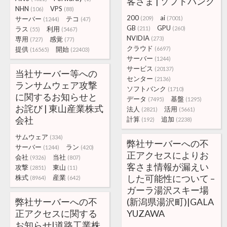
客さま | ソフトバンク
NHN
VPS
(106)
(88)
200
ai
サーバー
テコ
(209)
(7001)
(1244)
(47)
GB
GPU
ラス
利用
(211)
(260)
(55)
(5467)
NVIDIA
専用
感覚
(273)
(727)
(77)
クラウド
提供
開始
(6697)
(16565)
(22403)
サーバー
(1244)
サービス
(20137)
当社サーバー等への
センター
(2136)
ランサムウェア攻撃
ソフトバンク
(1710)
に関するお知らせと
データ
基盤
(7495)
(1295)
お詫び | 東山産業株式
法人
活用
(2821)
(5661)
会社
計算
追加
(192)
(2238)
サムウェア
(334)
弊社サーバーへの不
サーバー
ラン
(1244)
(420)
正アクセスによりお
会社
当社
(9326)
(807)
客さま情報が漏えい
攻撃
東山
(2851)
(11)
した可能性について –
株式
産業
(8964)
(642)
ガーラ湯沢スキー場
弊社サーバーへの不
(新潟県湯沢町)|GALA
正アクセスに関する
YUZAWA
お知らせ|道路工業株