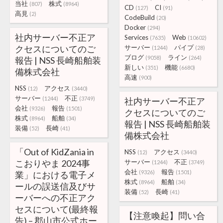
当社
株式
(807)
(8964)
CD
CI
(127)
(91)
高見
(2)
CodeBuild
(20)
Docker
(294)
社内サーバー不正ア
Services
Web
(7635)
(10602)
クセスについてのご
サーバー
パイプ
(1244)
(28)
ブログ
ライン
(9058)
(264)
報告 | NSS 長崎船舶装
新しい
機能
(351)
(6680)
備株式会社
高速
(900)
NSS
アクセス
(12)
(3440)
サーバー
不正
(1244)
(3749)
社内サーバー不正ア
会社
報告
(9326)
(1501)
クセスについてのご
株式
船舶
(8964)
(34)
報告 | NSS 長崎船舶装
装備
長崎
(52)
(41)
備株式会社
「Out of KidZania in
NSS
アクセス
(12)
(3440)
こおりやま 2024事
サーバー
不正
(1244)
(3749)
会社
報告
(9326)
(1501)
業」における電子メ
株式
船舶
(8964)
(34)
ールの誤送信及びサ
装備
長崎
(52)
(41)
ーバーへの不正アク
セスについて(最終報
【注意喚起】問い合
告) – 郡山市公式ホー