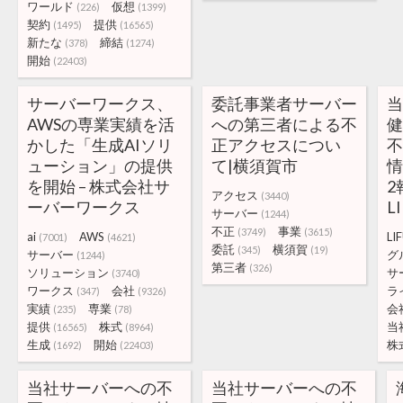
ワールド
仮想
(226)
(1399)
契約
提供
(1495)
(16565)
新たな
締結
(378)
(1274)
開始
(22403)
サーバーワークス、
委託事業者サーバー
AWSの専業実績を活
への第三者による不
かした「生成AIソリ
正アクセスについ
ューション」の提供
て|横須賀市
情
を開始 – 株式会社サ
2
アクセス
(3440)
ーバーワークス
L
サーバー
(1244)
不正
事業
(3749)
(3615)
ai
AWS
LI
(7001)
(4621)
委託
横須賀
(345)
(19)
サーバー
グ
(1244)
第三者
(326)
ソリューション
サ
(3740)
ワークス
会社
ラ
(347)
(9326)
実績
専業
会
(235)
(78)
提供
株式
当
(16565)
(8964)
生成
開始
株
(1692)
(22403)
当社サーバーへの不
当社サーバーへの不