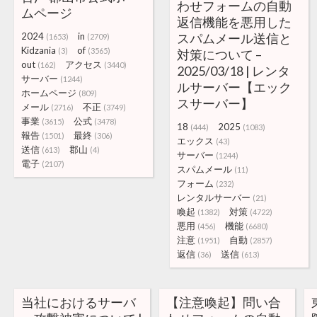
わせフォームの自動
ムページ
返信機能を悪用した
2024
in
スパムメール送信と
(1653)
(2709)
Kidzania
of
(3)
(3565)
対策について –
out
アクセス
(162)
(3440)
2025/03/18 | レンタ
サーバー
(1244)
ルサーバー【エック
ホームページ
(809)
スサーバー】
メール
不正
(2716)
(3749)
事業
公式
(3615)
(3478)
18
2025
(444)
(1083)
報告
最終
(1501)
(306)
エックス
(43)
送信
郡山
(613)
(4)
サーバー
(1244)
電子
(2107)
スパムメール
(11)
フォーム
(232)
レンタルサーバー
(21)
喚起
対策
(1382)
(4722)
悪用
機能
(456)
(6680)
注意
自動
(1951)
(2857)
返信
送信
(36)
(613)
当社におけるサーバ
【注意喚起】問い合