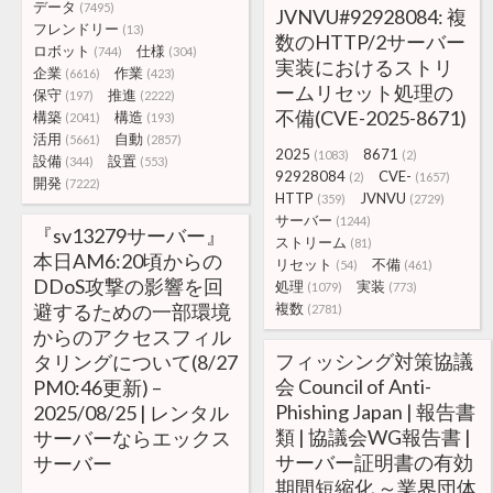
データ
(7495)
JVNVU#92928084: 複
フレンドリー
(13)
数のHTTP/2サーバー
ロボット
仕様
(744)
(304)
実装におけるストリ
企業
作業
(6616)
(423)
ームリセット処理の
保守
推進
(197)
(2222)
不備(CVE-2025-8671)
構築
構造
(2041)
(193)
活用
自動
(5661)
(2857)
2025
8671
(1083)
(2)
設備
設置
(344)
(553)
92928084
CVE-
(2)
(1657)
開発
(7222)
HTTP
JVNVU
(359)
(2729)
サーバー
(1244)
『sv13279サーバー』
ストリーム
(81)
本日AM6:20頃からの
リセット
不備
(54)
(461)
DDoS攻撃の影響を回
処理
実装
(1079)
(773)
避するための一部環境
複数
(2781)
からのアクセスフィル
フィッシング対策協議
タリングについて(8/27
会 Council of Anti-
PM0:46更新) –
Phishing Japan | 報告書
2025/08/25 | レンタル
類 | 協議会WG報告書 |
サーバーならエックス
サーバー証明書の有効
サーバー
期間短縮化 ～業界団体