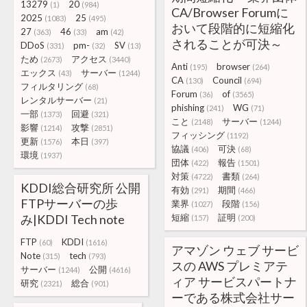
13279
20
(1)
(984)
CA/Browser Forumに
2025
25
(1083)
(495)
おいて段階的に短縮化
27
46
am
(363)
(33)
(42)
されることが可決～
DDoS
pm-
SV
(331)
(32)
(13)
ため
アクセス
(2673)
(3440)
Anti
browser
(195)
(264)
エックス
サーバー
(43)
(1244)
CA
Council
(130)
(694)
フィルタリング
(68)
Forum
of
(36)
(3565)
レンタルサーバー
(21)
phishing
WG
(241)
(71)
一部
回避
(1373)
(321)
こと
サーバー
(2148)
(1244)
影響
攻撃
(1214)
(2851)
フィッシング
(1192)
更新
本日
(1576)
(397)
協議
可決
(406)
(68)
環境
(1937)
団体
報告
(422)
(1501)
対策
書類
(4722)
(264)
KDDI総合研究所 公開
有効
期間
(291)
(466)
FTPサーバーの歩
業界
段階
(1027)
(156)
み|KDDI Tech note
短縮
証明
(157)
(200)
FTP
KDDI
(60)
(1616)
アマゾン ウェブ サービ
Note
tech
(315)
(793)
スの AWS プレミアテ
サーバー
公開
(1244)
(4616)
ィア サービスパートナ
研究
総合
(2321)
(901)
ーである株式会社サー