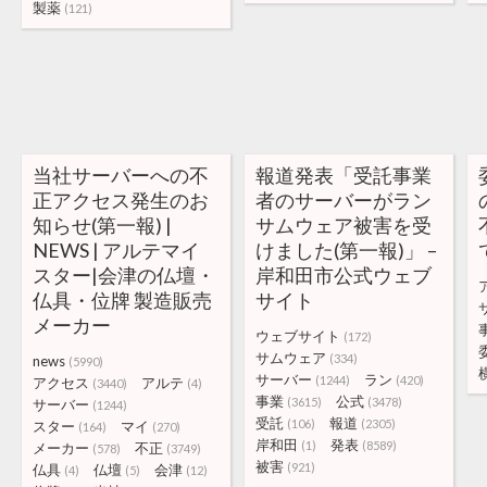
製薬
(121)
当社サーバーへの不
報道発表「受託事業
正アクセス発生のお
者のサーバーがラン
知らせ(第一報) |
サムウェア被害を受
NEWS | アルテマイ
けました(第一報)」 –
スター|会津の仏壇・
岸和田市公式ウェブ
仏具・位牌 製造販売
サイト
メーカー
ウェブサイト
(172)
サムウェア
(334)
news
(5990)
サーバー
ラン
(1244)
(420)
アクセス
アルテ
(3440)
(4)
事業
公式
(3615)
(3478)
サーバー
(1244)
受託
報道
(106)
(2305)
スター
マイ
(164)
(270)
岸和田
発表
(1)
(8589)
メーカー
不正
(578)
(3749)
被害
(921)
仏具
仏壇
会津
(4)
(5)
(12)