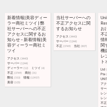
新着情報|美容ディー
当社サーバーへの
Uni
ラー商社ミツイ | 弊
不正アクセスに関
Res
社サーバーへの不正
するお知らせ
お
アクセスに関するお
不
アクセス
(3440)
知らせ – 新着情報|美
情
サーバー
(1244)
容ディーラー商社ミ
関
不正
当社
(3749)
(807)
ツイ
機
レ
アクセス
(3440)
ト
サーバー
(1244)
ディーラー
ミツイ
(12)
(4)
Ltd
(
不正
商社
(3749)
(31)
Pte
弊社
情報
(553)
(13937)
UNI
美容
(105)
アク
サー
レン
レン
不正