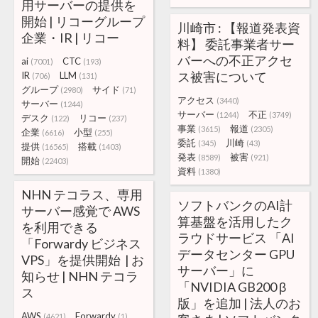
用サーバーの提供を
開始 | リコーグループ
川崎市 : 【報道発表資
企業・IR | リコー
料】 委託事業者サー
バーへの不正アクセ
ai
CTC
(7001)
(193)
ス被害について
IR
LLM
(706)
(131)
グループ
サイド
(2980)
(71)
アクセス
(3440)
サーバー
(1244)
サーバー
不正
(1244)
(3749)
デスク
リコー
(122)
(237)
事業
報道
(3615)
(2305)
企業
小型
(6616)
(255)
委託
川崎
(345)
(43)
提供
搭載
(16565)
(1403)
発表
被害
(8589)
(921)
開始
(22403)
資料
(1380)
NHN テコラス、専用
ソフトバンクのAI計
サーバー感覚で AWS
算基盤を活用したク
を利用できる
ラウドサービス 「AI
「Forwardy ビジネス
データセンター GPU
VPS」を提供開始 | お
サーバー」に
知らせ | NHN テコラ
「NVIDIA GB200 β
ス
版」を追加 | 法人のお
AWS
Forwardy
(4621)
(1)