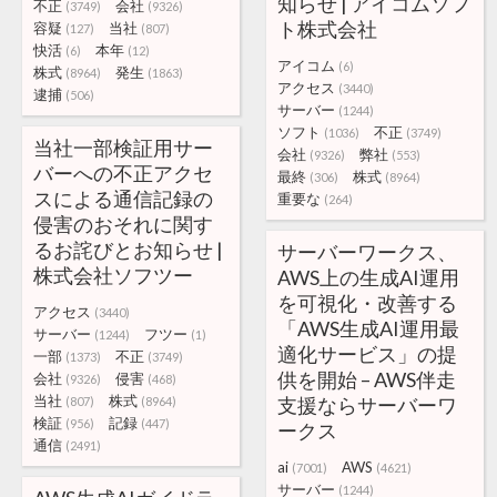
知らせ | アイコムソフ
不正
会社
(3749)
(9326)
ト株式会社
容疑
当社
(127)
(807)
快活
本年
(6)
(12)
アイコム
(6)
株式
発生
(8964)
(1863)
アクセス
(3440)
逮捕
(506)
サーバー
(1244)
ソフト
不正
(1036)
(3749)
当社一部検証用サー
会社
弊社
(9326)
(553)
バーへの不正アクセ
最終
株式
(306)
(8964)
スによる通信記録の
重要な
(264)
侵害のおそれに関す
るお詫びとお知らせ |
サーバーワークス、
株式会社ソフツー
AWS上の生成AI運用
を可視化・改善する
アクセス
(3440)
「AWS生成AI運用最
サーバー
フツー
(1244)
(1)
適化サービス」の提
一部
不正
(1373)
(3749)
供を開始 – AWS伴走
会社
侵害
(9326)
(468)
当社
株式
支援ならサーバーワ
(807)
(8964)
検証
記録
(956)
(447)
ークス
通信
(2491)
ai
AWS
(7001)
(4621)
サーバー
(1244)