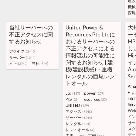
建設
機械
西尾
当社サーバーへの
United Power &
大
不正アクセスに関
Resources Pte Ltdに
ー
するお知らせ
おけるサーバーへの
H
不正アクセスによる
しい
アクセス
(3440)
情報流出の可能性に
Hi
サーバー
(1244)
関するお知らせ | 建
イ
不正
当社
(3749)
(807)
機(建設機械)・重機
Am
レンタルの西尾レン
Se
トオール
Ama
High
Ltd
power
(137)
(257)
inh
(
Pte
resources
(23)
(23)
Serv
UNITED
(129)
We
アクセス
(3440)
イン
サーバー
(1244)
サー
レンタル
(364)
スタ
レントオール
(4)
デー
不正
可能
(3749)
(4399)