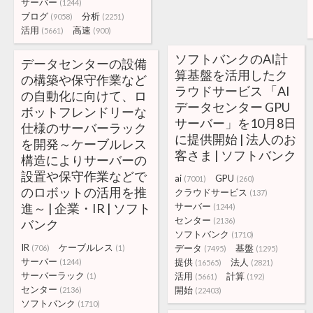
サーバー
(1244)
ブログ
分析
(9058)
(2251)
活用
高速
(5661)
(900)
ソフトバンクのAI計
データセンターの設備
算基盤を活用したク
の構築や保守作業など
ラウドサービス 「AI
の自動化に向けて、ロ
データセンター GPU
ボットフレンドリーな
サーバー」を10月8日
仕様のサーバーラック
に提供開始 | 法人のお
を開発～ケーブルレス
客さま | ソフトバンク
構造によりサーバーの
設置や保守作業などで
ai
GPU
(7001)
(260)
のロボットの活用を推
クラウドサービス
(137)
進～ | 企業・IR | ソフト
サーバー
(1244)
センター
(2136)
バンク
ソフトバンク
(1710)
IR
ケーブルレス
データ
基盤
(706)
(1)
(7495)
(1295)
サーバー
提供
法人
(1244)
(16565)
(2821)
サーバーラック
活用
計算
(1)
(5661)
(192)
センター
開始
(2136)
(22403)
ソフトバンク
(1710)