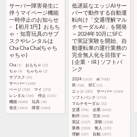
サーバー障害発生に
低遅延なエッジAIサー
伴うマイページ機能
バーで動作する自動運
一時停止のお知らせ
転向け「交通理解マル
– 【初月1円】おもち
チモーダルAI」を開発
ゃ・知育玩具のサブ
～2024年10月にSFC
スクやレンタルは
で実証実験を開始、自
Cha Cha Cha(ちゃち
動運転車の運行業務の
ゃちゃ)
完全無人化を目指す～
| 企業・IR | ソフトバ
Cha
おもちゃ
(1)
(22)
ンク
ちゃ
ちゃちゃ
(4)
(2)
サブスク
(35)
2024
ai
(1653)
(7001)
サーバー
(1244)
IR
SFC
(706)
(25)
ページ
マイ
(700)
(270)
エッジ
サーバー
(285)
(1244)
レンタル
停止
(364)
(1151)
ソフトバンク
(1710)
機能
玩具
(6680)
(24)
マルチモーダル
(32)
発生
障害
(1863)
(1440)
交通
企業
(396)
(6616)
動作
完全
(246)
(464)
実証
実験
(2327)
(2208)
業務
無人
(3303)
(192)
理解
自動
(187)
(2857)