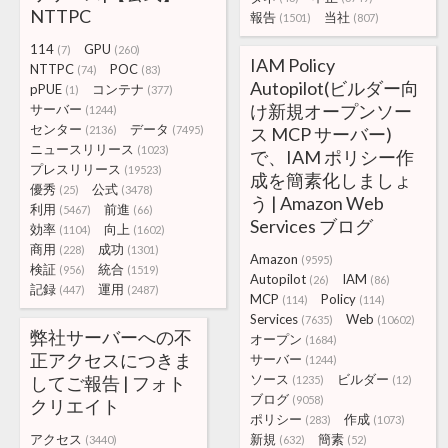
NTTPC
報告
当社
(1501)
(807)
114
GPU
(7)
(260)
IAM Policy
NTTPC
POC
(74)
(83)
Autopilot(ビルダー向
pPUE
コンテナ
(1)
(377)
け新規オープンソー
サーバー
(1244)
センター
データ
(2136)
(7495)
ス MCP サーバー)
ニュースリリース
(1023)
で、IAM ポリシー作
プレスリリース
(19523)
成を簡素化しましょ
優秀
公式
(25)
(3478)
う | Amazon Web
利用
前進
(5467)
(66)
Services ブログ
効率
向上
(1104)
(1602)
商用
成功
(228)
(1301)
Amazon
(9595)
検証
統合
(956)
(1519)
Autopilot
IAM
(26)
(86)
記録
運用
(447)
(2487)
MCP
Policy
(114)
(114)
Services
Web
(7635)
(10602)
弊社サーバーへの不
オープン
(1684)
正アクセスにつきま
サーバー
(1244)
ソース
ビルダー
してご報告 | フォト
(1235)
(12)
ブログ
(9058)
クリエイト
ポリシー
作成
(283)
(1073)
アクセス
新規
簡素
(3440)
(632)
(52)