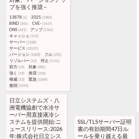
プを強く推奨 –
13878
2025
(6)
(1083)
BIND
CVE-
(241)
(1657)
DNS
アップ
(411)
(1361)
キャッシュ
(173)
サーバー
(1244)
サービス
(20137)
バージョン
フル
(1003)
(231)
リゾルバー
停止
(13)
(1151)
双方
対象
(33)
(881)
強く
推奨
(23)
(218)
権威
緊急
(13)
(1069)
脆弱
(3393)
日立システムズ・八
洲電機協創で水冷サ
ーバー用直接液冷シ
ステムを提供開始:ニ
SSL/TLSサーバー証明
ュースリリース:2026
書の有効期間47日ル
年:株式会社日立シス
ールを乗り越える最