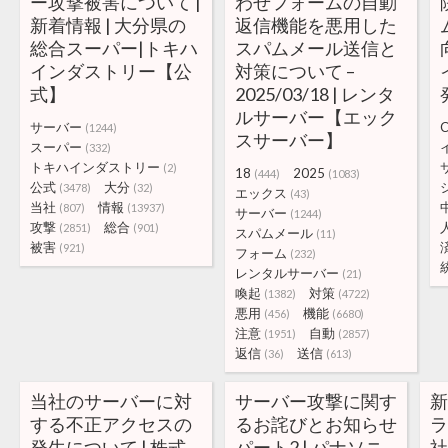
ー攻撃被害について |
わせフォームの自動
新着情報 | 大分県の
返信機能を悪用した
総合スーパー|トキハ
スパムメール送信と
インダストリー【公
対策について –
式】
2025/03/18 | レンタ
ルサーバー【エック
サーバー
C
(1244)
スサーバー】
スーパー
(332)
トキハインダストリー
(2)
18
2025
(444)
(1083)
公式
大分
(3478)
(32)
エックス
(43)
当社
情報
(807)
(13937)
サーバー
(1244)
攻撃
総合
(2851)
(901)
スパムメール
(11)
被害
(921)
フォーム
(232)
レンタルサーバー
(21)
喚起
対策
(1382)
(4722)
悪用
機能
(456)
(6680)
注意
自動
(1951)
(2857)
返信
送信
(36)
(613)
当社のサーバーに対
サーバー攻撃に関す
新
する不正アクセスの
るお詫びとお知らせ
ラ
発生について | 株式
パート2 | パナソニ