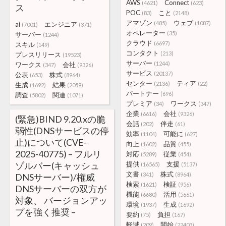
AWS
Connect
(4621)
(623)
ス
POC
こと
(83)
(2148)
アマゾン
ウェブ
(485)
(1087)
ai
エンジニア
(7001)
(371)
オペレーター
(35)
サーバー
(1244)
クラウド
(6697)
スキル
(149)
コンタクト
(213)
プレスリリース
(19523)
サーバー
(1244)
ワークス
会社
(347)
(9326)
サービス
(20137)
公表
株式
(653)
(8964)
センター
ティア
(2136)
(22)
生成
結果
(1692)
(2059)
パートナー
(696)
調査
関連
(5802)
(1071)
プレミア
ワークス
(34)
(347)
企業
会社
(6616)
(9326)
(緊急)BIND 9.20.xの脆
会話
伴走
(202)
(61)
弱性(DNSサービスの停
効率
可能に
(1104)
(627)
止)について(CVE-
向上
品質
(1602)
(455)
2025-40775) – フルリ
対応
従業
(5289)
(454)
ゾルバー(キャッシュ
提供
支援
(16565)
(5137)
文書
株式
(341)
(8964)
DNSサーバー)/権威
検索
検証
(1621)
(956)
DNSサーバーの双方が
機能
活用
(6680)
(5661)
対象、 バージョンアッ
環境
生成
(1937)
(1692)
プを強く推奨 –
要約
負担
(75)
(167)
軽減
開始
(209)
(22403)