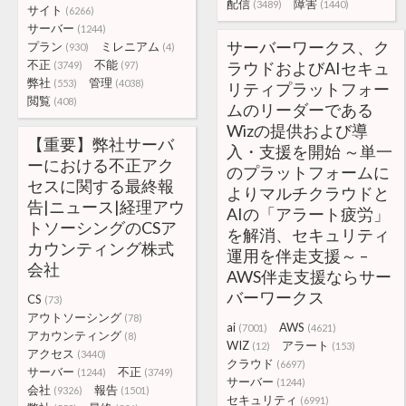
配信
障害
(3489)
(1440)
サイト
(6266)
サーバー
(1244)
サーバーワークス、ク
プラン
ミレニアム
(930)
(4)
不正
不能
ラウドおよびAIセキュ
(3749)
(97)
弊社
管理
(553)
(4038)
リティプラットフォー
閲覧
(408)
ムのリーダーである
Wizの提供および導
【重要】弊社サーバ
入・支援を開始 ～単一
ーにおける不正アク
のプラットフォームに
セスに関する最終報
よりマルチクラウドと
告|ニュース|経理アウ
AIの「アラート疲労」
トソーシングのCSア
を解消、セキュリティ
カウンティング株式
運用を伴走支援～ –
会社
AWS伴走支援ならサー
バーワークス
CS
(73)
アウトソーシング
(78)
ai
AWS
(7001)
(4621)
アカウンティング
(8)
WIZ
アラート
(12)
(153)
アクセス
(3440)
クラウド
(6697)
サーバー
不正
(1244)
(3749)
サーバー
(1244)
会社
報告
(9326)
(1501)
セキュリティ
(6991)