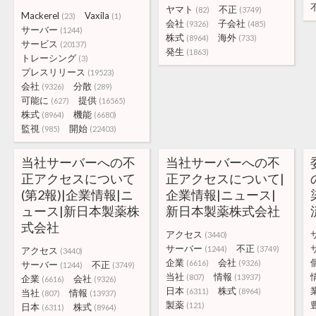
ヤマト
不正
(82)
(3749)
Mackerel
Vaxila
(23)
(1)
会社
子会社
(9326)
(485)
サーバー
(1244)
株式
海外
(8964)
(733)
サービス
(20137)
発生
(1863)
トレーシング
(3)
プレスリリース
(19523)
会社
分散
(9326)
(289)
可能に
提供
(627)
(16565)
株式
機能
(8964)
(6680)
監視
開始
(985)
(22403)
当社サーバーへの不
当社サーバーへの不
正アクセスについて
正アクセスについて|
(第2報)|企業情報|ニ
企業情報|ニュース|
ュース|新日本製薬株
新日本製薬株式会社
式会社
アクセス
(3440)
サーバー
不正
(1244)
(3749)
アクセス
(3440)
企業
会社
(6616)
(9326)
サーバー
不正
(1244)
(3749)
当社
情報
(807)
(13937)
企業
会社
(6616)
(9326)
日本
株式
(6311)
(8964)
当社
情報
(807)
(13937)
製薬
(121)
日本
株式
(6311)
(8964)