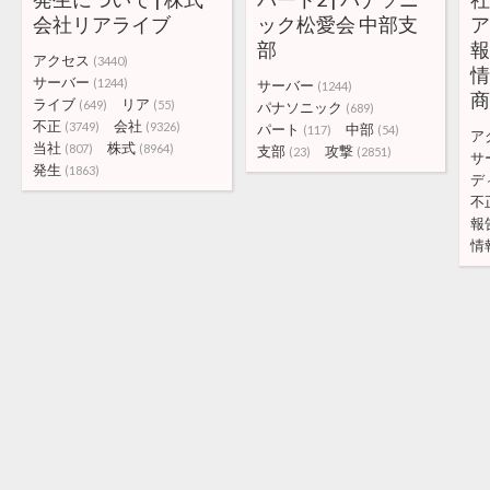
会社リアライブ
ック松愛会 中部支
部
報
アクセス
(3440)
情
サーバー
(1244)
サーバー
(1244)
ライブ
リア
(649)
(55)
パナソニック
(689)
不正
会社
(3749)
(9326)
パート
中部
(117)
(54)
ア
当社
株式
(807)
(8964)
支部
攻撃
(23)
(2851)
サ
発生
(1863)
デ
不
報
情