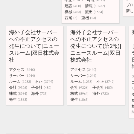
ブロ
建設
情報
(408)
(13937)
新し
機械
流出
(483)
(1564)
西尾
重機
(6)
(23)
海外子会社サーバー
海外子会社サーバー
への不正アクセスの
への不正アクセスの
発生について|ニュー
発生について(第2報)|
スルーム|双日株式会
ニュースルーム|双日
社
株式会社
アクセス
アクセス
(3440)
(3440)
サーバー
サーバー
(1244)
(1244)
ルーム
不正
ルーム
不正
(1233)
(3749)
(1233)
(3749)
会社
子会社
会社
子会社
(9326)
(485)
(9326)
(485)
株式
海外
株式
海外
(8964)
(733)
(8964)
(733)
発生
発生
(1863)
(1863)