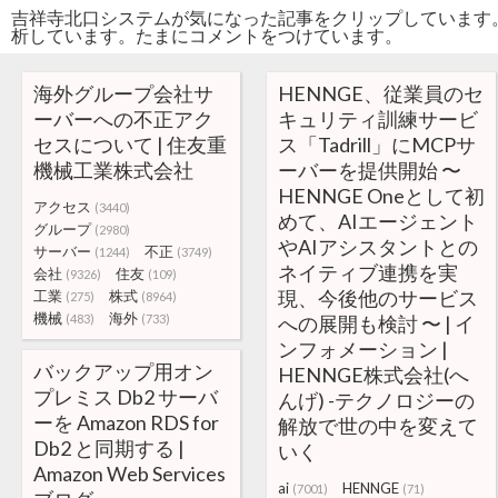
吉祥寺北口システムが気になった記事をクリップしています
析しています。たまにコメントをつけています。
海外グループ会社サ
HENNGE、従業員のセ
ーバーへの不正アク
キュリティ訓練サービ
セスについて | 住友重
ス「Tadrill」にMCPサ
機械工業株式会社
ーバーを提供開始 〜
HENNGE Oneとして初
アクセス
(3440)
めて、AIエージェント
グループ
(2980)
やAIアシスタントとの
サーバー
不正
(1244)
(3749)
ネイティブ連携を実
会社
住友
(9326)
(109)
現、今後他のサービス
工業
株式
(275)
(8964)
機械
海外
(483)
(733)
への展開も検討 〜 | イ
ンフォメーション |
バックアップ用オン
HENNGE株式会社(へ
プレミス Db2 サーバ
んげ) -テクノロジーの
ーを Amazon RDS for
解放で世の中を変えて
Db2 と同期する |
いく
Amazon Web Services
ai
HENNGE
(7001)
(71)