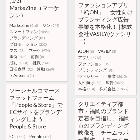
(1/3)：
ファッションアプリ
MarkeZine（マーケ
「iQON」、 女性向け
ジン）
ブランディング広告
MarkeZine
ジン
事業を本格化！ | 株式
(916)
(944)
スマートフォン
(2885)
会社VASILY(ヴァシリ
ブランディング
(81)
ー)
プロモーション
(252)
マス
マーケ
(33)
(974)
iQON
VASILY
(6)
(8)
事例
前例
(898)
(8)
アプリ
(5976)
成功
挑戦
(1301)
(144)
ファッション
(363)
日清食品
連動
(32)
(269)
ブランディング
(81)
ｘAntenna
(1)
ヴァシリー
事業
(4)
(3615)
女性向け
広告
(52)
(4099)
本格
株式会社
ソーシャルコマース
(604)
(19472)
プラットフォーム
クリエイティブ都
「People & Store」で
市・福岡のブランド
ECサイトをブランデ
定着を目指し、 福岡
ィングしよう｜
市のブランディング
People & Store
映像を、チームラボ
EC
People
(1532)
(101)
が制作。｜チームラ