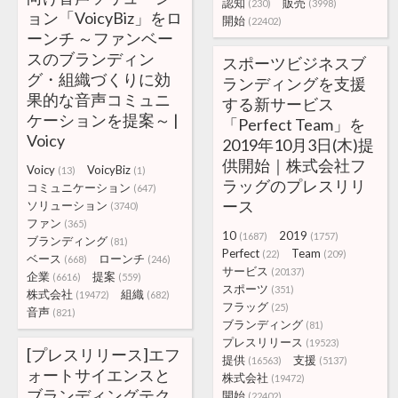
認知
販売
(230)
(3998)
ョン「VoicyBiz」をロ
開始
(22402)
ーンチ ～ファンベー
スのブランディン
スポーツビジネスブ
グ・組織づくりに効
ランディングを支援
果的な音声コミュニ
する新サービス
ケーションを提案～ |
「Perfect Team」を
Voicy
2019年10月3日(木)提
供開始｜株式会社フ
Voicy
VoicyBiz
(13)
(1)
ラッグのプレスリリ
コミュニケーション
(647)
ース
ソリューション
(3740)
ファン
(365)
10
2019
(1687)
(1757)
ブランディング
(81)
Perfect
Team
(22)
(209)
ベース
ローンチ
(668)
(246)
サービス
(20137)
企業
提案
(6616)
(559)
スポーツ
(351)
株式会社
組織
(19472)
(682)
フラッグ
(25)
音声
(821)
ブランディング
(81)
プレスリリース
(19523)
[プレスリリース]エフ
提供
支援
(16563)
(5137)
ォートサイエンスと
株式会社
(19472)
ブランディングテク
開始
(22402)