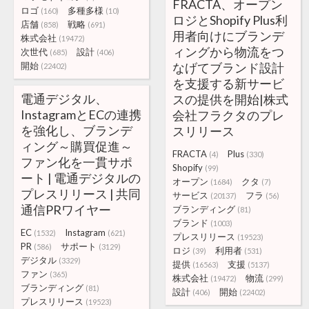
FRACTA、オープン
ロゴ
多種多様
(160)
(10)
ロジとShopify Plus利
店舗
戦略
(858)
(691)
用者向けにブランデ
株式会社
(19472)
ィングから物流をつ
次世代
設計
(685)
(406)
開始
なげてブランド設計
(22402)
を支援する新サービ
電通デジタル、
スの提供を開始|株式
InstagramとECの連携
会社フラクタのプレ
を強化し、ブランデ
スリリース
ィング～購買促進～
FRACTA
Plus
(4)
(330)
ファン化を一貫サポ
Shopify
(99)
ート | 電通デジタルの
オープン
クタ
(1684)
(7)
プレスリリース | 共同
サービス
フラ
(20137)
(56)
通信PRワイヤー
ブランディング
(81)
ブランド
(1003)
EC
Instagram
(1532)
(621)
プレスリリース
(19523)
PR
サポート
(586)
(3129)
ロジ
利用者
(39)
(531)
デジタル
(3329)
提供
支援
(16563)
(5137)
ファン
(365)
株式会社
物流
(19472)
(299)
ブランディング
(81)
設計
開始
(406)
(22402)
プレスリリース
(19523)