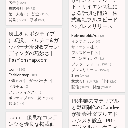
広告
(4099)
ド・サイエンス社に
株式会社
(19472)
よる計測を開始｜株
第一人者
設立
(5)
(1172)
式会社フルスピード
開発
領域
(7222)
(571)
のプレスリリース
炎上をもポジティブ
PolymorphicAds
(3)
に転換、ドルチェ&ガ
インテグラル
(14)
ッバーナ流SNSブラン
サイエンス社
(5)
ディングの巧妙さ |
フルスピード
(43)
ブランディング
Fashionsnap.com
(81)
プラットフォーム
(2931)
Com
(1608)
プレスリリース
(19523)
Fashionsnap
(183)
動画
(2378)
SNS
ガッバーナ
(1212)
(5)
株式会社
計測
(19472)
(268)
ドルチェ
(5)
配信
開始
(3489)
(22402)
ブランディング
(81)
ポジティブ
炎上
(25)
(179)
PR事業のマテリアル
転換
(148)
と動画制作のCandee
が新会社ダブルアド
popIn、優良なコンテ
バンスを設立 | PR・
ンツを優良な掲載面
デジタルマーケティ