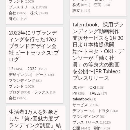
ブランド
(1003)
株式
空間
(8960)
(384)
プレスリリース
(19523)
設立
(1172)
会社
株式
(9322)
(8960)
身近に
(12)
talentbook、採用ブラ
ンディング動画制作
2022年にリブランデ
支援サービスを1月30
ィングを行った12の
日より本格提供開
ブランド デザイン会
始〜トヨタ・OKI・デ
社 ビートラックス: ブ
ンソーが「働く社
ログ
員」の等身大の動画
12
2022
(1454)
(1917)
を公開〜|PR Tableの
デザイン
ビート
(723)
(30)
プレスリリース
ブランディング
(81)
ブランド
(1003)
30
OKI
(994)
(101)
ブログ
ラックス
(9054)
(18)
PR
TABLE
(586)
(27)
会社
(9322)
talentbook
(1)
サービス
(20137)
デンソー
トヨタ
生活者1万人を対象と
(63)
(243)
ブランディング
(81)
した「第7回魅力度ブ
プレスリリース
(19523)
ランディング調査」結
公開
制作
(4616)
(705)