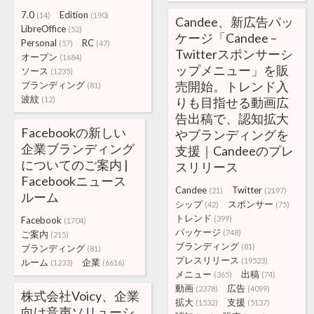
7.0
Edition
(14)
(190)
Candee、新広告パッ
LibreOffice
(52)
ケージ「Candee –
Personal
RC
(57)
(47)
Twitterスポンサーシ
オープン
(1684)
ップメニュー」を販
ソース
(1235)
売開始。トレンド入
ブランディング
(81)
波紋
(12)
りも目指せる動画広
告出稿で、認知拡大
Facebookの新しい
やブランディングを
企業ブランディング
支援｜Candeeのプレ
についてのご案内 |
スリリース
Facebookニュース
Candee
Twitter
(21)
(2197)
ルーム
シップ
スポンサー
(42)
(75)
トレンド
(399)
Facebook
(1704)
パッケージ
(748)
ご案内
(215)
ブランディング
(81)
ブランディング
(81)
プレスリリース
(19523)
ルーム
企業
(1233)
(6616)
メニュー
出稿
(365)
(74)
動画
広告
(2378)
(4099)
株式会社Voicy、企業
拡大
支援
(1532)
(5137)
向け音声ソリューシ