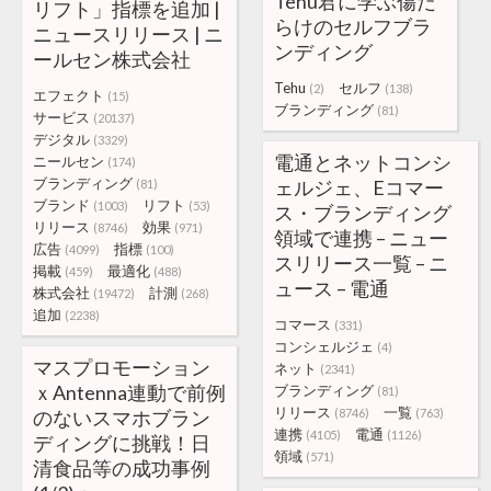
Tehu君に学ぶ傷だ
リフト」指標を追加 |
らけのセルフブラ
ニュースリリース | ニ
ンディング
ールセン株式会社
Tehu
セルフ
(2)
(138)
エフェクト
(15)
ブランディング
(81)
サービス
(20137)
デジタル
(3329)
電通とネットコンシ
ニールセン
(174)
ブランディング
ェルジェ、Eコマー
(81)
ブランド
リフト
(1003)
(53)
ス・ブランディング
リリース
効果
(8746)
(971)
領域で連携 – ニュー
広告
指標
(4099)
(100)
スリリース一覧 – ニ
掲載
最適化
(459)
(488)
ュース – 電通
株式会社
計測
(19472)
(268)
追加
(2238)
コマース
(331)
コンシェルジェ
(4)
マスプロモーション
ネット
(2341)
ｘAntenna連動で前例
ブランディング
(81)
リリース
一覧
のないスマホブラン
(8746)
(763)
連携
電通
(4105)
(1126)
ディングに挑戦！日
領域
(571)
清食品等の成功事例