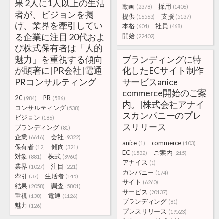
果 2人に1人以上の生活
動画
採用
(2378)
(1406)
者が、ビジョンを掲
提供
支援
(16563)
(5137)
げ、業界を牽引してい
本格
社員
(604)
(468)
る企業に注目 20代およ
開始
(22402)
び株式保有者は「人的
魅力」を重視する傾向
ブランディングに特
が顕著に|PR会社|電通
化したECサイト制作
PRコンサルティング
サービスanice
commerce開始のご案
20
PR
(984)
(586)
内。|株式会社アナイ
コンサルティング
(538)
スカンパニーのプレ
ビジョン
(186)
スリリース
ブランディング
(81)
企業
会社
(6616)
(9322)
anice
commerce
(1)
(103)
保有者
傾向
(12)
(321)
EC
ご案内
(1532)
(215)
対象
株式
(881)
(8960)
アナイス
(1)
業界
注目
(1027)
(221)
カンパニー
(174)
牽引
生活者
(37)
(145)
サイト
(6260)
結果
調査
(2058)
(5801)
サービス
(20137)
重視
電通
(138)
(1126)
ブランディング
(81)
魅力
(126)
プレスリリース
(19523)