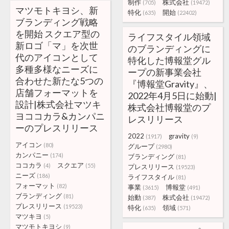
制作
株式会社
(705)
(19472)
マツモトキヨシ、新
特化
開始
(635)
(22402)
ブランディング戦略
を開始 スクエア型の
ライフスタイル領域
新ロゴ「マ」を次世
のブランディングに
代のアイコンとして
特化した博報堂グル
多種多様なニーズに
ープの新事業会社
合わせた新たな5つの
『博報堂Gravity』、
店舗フォーマットを
2022年4月5日に始動|
設計|株式会社マツキ
株式会社博報堂のプ
ヨココカラ&カンパニ
レスリリース
ーのプレスリリース
2022
gravity
(1917)
(9)
アイコン
(80)
グループ
(2980)
カンパニー
(174)
ブランディング
(81)
ココカラ
スクエア
(4)
(55)
プレスリリース
(19523)
ニーズ
(186)
ライフスタイル
(81)
フォーマット
(82)
事業
博報堂
(3615)
(491)
ブランディング
(81)
始動
株式会社
(387)
(19472)
プレスリリース
(19523)
特化
領域
(635)
(571)
マツキヨ
(5)
マツモトキヨシ
(9)