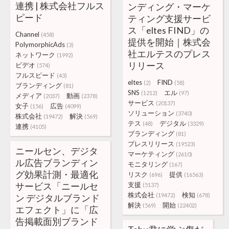
連携 | 株式会社フルス
ンディング・マーケ
ピード
ティング支援サービ
ス「eltes FIND」の
Channel
(458)
提供を開始｜株式会
PolymorphicAds
(3)
社エルテスのプレス
ネットワーク
(1992)
リリース
ビデオ
(574)
フルスピード
(43)
eltes
FIND
(2)
(58)
ブランディング
(81)
SNS
エル
(1212)
(97)
メディア
動画
(2037)
(2378)
サービス
(20137)
女子
広告
(156)
(4099)
ソリューション
(3740)
株式会社
解決
(19472)
(569)
テス
デジタル
(48)
(3329)
連携
(4105)
ブランディング
(81)
プレスリリース
(19523)
ニールセン、デジタ
マーケティング
(2610)
ル広告ブランディン
モニタリング
(167)
グ効果計測・最適化
リスク
提供
(696)
(16563)
サービス「ニールセ
支援
(5137)
株式会社
検知
(19472)
(678)
ン デジタルブランド
解決
開始
(569)
(22402)
エフェクト」に「広
告掲載面別ブランド