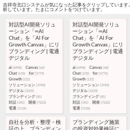
吉祥寺北口システムが気になった記事をクリップしています
析しています。たまにコメントをつけています。
対話型AI開発ソリュ
対話型AI開発ソリュ
ーション「∞AI
ーション「∞AI
Chat」を「AI For
Chat」を「AI For
Growth Canvas」にリ
Growth Canvas」にリ
ブランディング | 電通
ブランディング | 電通
デジタル
デジタル
ai
Canvas
ai
Canvas
(6994)
(64)
(6994)
(64)
Chat
for
Chat
for
(103)
(5779)
(103)
(5779)
Growth
Growth
(121)
(121)
ソリューション
ソリューション
(3740)
(3740)
デジタル
デジタル
(3329)
(3329)
ブランディング
ブランディング
(81)
(81)
対話
開発
対話
開発
(181)
(7222)
(181)
(7222)
電通
電通
(1126)
(1126)
自社を分析・整理・検
ブランディング施策
証の上、ブランディン
の投資対効果検証に