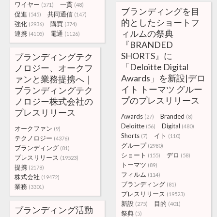
ワイヤー
一貫
(571)
(48)
ブランディングを目
促進
共同通信
(545)
(147)
的としたショートフ
強化
購買
(2936)
(374)
ィルムの祭典
連携
電通
(4105)
(1126)
『BRANDED
SHORTS』に
ブランディングテク
「Deloitte Digital
ノロジー、オークフ
Awards」を新設|デロ
ァンと業務提携へ｜
イト トーマツ グルー
ブランディングテク
プのプレスリリース
ノロジー株式会社の
プレスリリース
Awards
Branded
(27)
(8)
Deloitte
Digital
(56)
(480)
オークファン
(9)
Shorts
イト
(7)
(110)
テクノロジー
(4376)
グループ
(2980)
ブランディング
(81)
ショート
デロ
(155)
(58)
プレスリリース
(19523)
トーマツ
(89)
提携
(2178)
フィルム
(114)
株式会社
(19472)
ブランディング
(81)
業務
(3301)
プレスリリース
(19523)
新設
目的
(275)
(401)
ブランディング活動
祭典
(5)