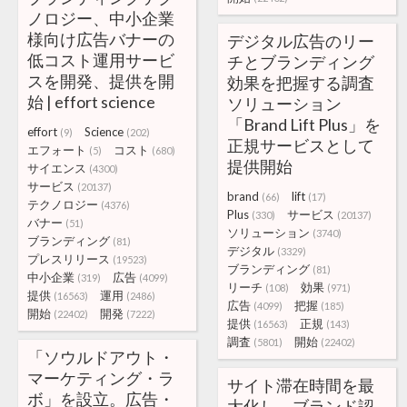
ノロジー、中小企業
様向け広告バナーの
デジタル広告のリー
低コスト運用サービ
チとブランディング
スを開発、提供を開
効果を把握する調査
始 | effort science
ソリューション
「Brand Lift Plus」を
effort
Science
(9)
(202)
正規サービスとして
エフォート
コスト
(5)
(680)
提供開始
サイエンス
(4300)
サービス
(20137)
brand
lift
(66)
(17)
テクノロジー
(4376)
Plus
サービス
(330)
(20137)
バナー
(51)
ソリューション
(3740)
ブランディング
(81)
デジタル
(3329)
プレスリリース
(19523)
ブランディング
(81)
中小企業
広告
(319)
(4099)
リーチ
効果
(108)
(971)
提供
運用
(16563)
(2486)
広告
把握
(4099)
(185)
開始
開発
(22402)
(7222)
提供
正規
(16563)
(143)
調査
開始
(5801)
(22402)
「ソウルドアウト・
マーケティング・ラ
サイト滞在時間を最
ボ」を設立。広告・
大化し、ブランド認