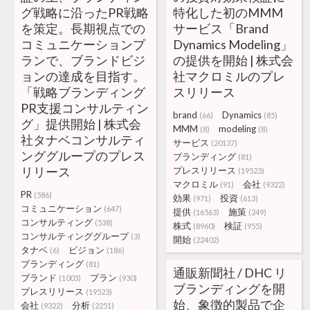
グ戦略に沿ったPR戦略
特化した初のMMM
を策定。長期視点での
サービス「Brand
コミュニケーションプ
Dynamics Modeling」
ランで、ブランドビジ
の提供を開始 | 株式会
ョンの達成を目指す。
社マクロミルのプレ
「戦略ブランディング
スリリース
PR支援コンサルティン
brand
Dynamics
(66)
(85)
グ」提供開始 | 株式会
MMM
modeling
(8)
(8)
社タナベコンサルティ
サービス
(20137)
ンググループのプレス
ブランディング
(81)
リリース
プレスリリース
(19523)
マクロミル
会社
(91)
(9322)
PR
(586)
効果
投資
(971)
(613)
コミュニケーション
(647)
提供
施策
(16563)
(249)
コンサルティング
(538)
株式
検証
(8960)
(955)
コンサルティンググループ
(3)
開始
(22402)
タナベ
ビジョン
(6)
(186)
ブランディング
(81)
通販新聞社 / DHC リ
ブランド
プラン
(1003)
(930)
ブランディングを開
プレスリリース
(19523)
始、象徴的製品で企
会社
分析
(9322)
(2251)