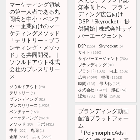
マーケティング領域
知率向上へ ブラン
の第一人者である丸
ディング広告向け
岡氏と中小・ベンチ
DSP「Skyrocket」提
ャー企業向けのマー
供開始 | 株式会社サイ
ケティングメソッド
バーエージェント
「テリトリー・ブラ
DSP
Skyrocket
ンディング・メソッ
(155)
(5)
サイト
(6260)
ド」を共同開発。｜
サイバーエージェント
(706)
ソウルドアウト株式
ブランディング
(81)
会社のプレスリリー
ブランド
向上
(1003)
(1602)
ス
広告
提供
(4099)
(16563)
時間
最大化
(726)
(128)
ソウルドアウト
(25)
株式会社
滞在
(19472)
(54)
テリトリー
(1)
認知
開始
(230)
(22402)
ブランディング
(81)
プレスリリース
(19523)
ブランディング動画
ベンチャー
(163)
配信プラットフォー
マーケティング
(2610)
メソッド
ラボ
ム
(93)
(431)
中小
丸岡
(229)
(1)
「PolymorphicAds」
企業
共同
(6616)
(2298)
がインテグラル・ア