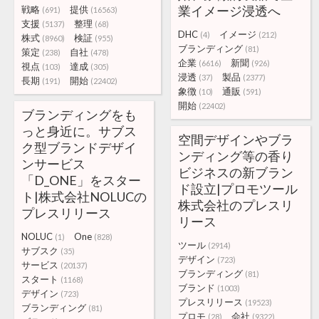
業イメージ浸透へ
戦略
提供
(691)
(16563)
支援
整理
(5137)
(68)
DHC
イメージ
(4)
(212)
株式
検証
(8960)
(955)
ブランディング
(81)
策定
自社
(238)
(478)
企業
新聞
(6616)
(926)
視点
達成
(103)
(305)
浸透
製品
(37)
(2377)
長期
開始
(191)
(22402)
象徴
通販
(10)
(591)
開始
(22402)
ブランディングをも
っと身近に。サブス
空間デザインやブラ
ク型ブランドデザイ
ンディング等の香り
ンサービス
ビジネスの新ブラン
「D_ONE」をスター
ド設立|プロモツール
ト|株式会社NOLUCの
株式会社のプレスリ
プレスリリース
リース
NOLUC
One
(1)
(828)
ツール
(2914)
サブスク
(35)
デザイン
(723)
サービス
(20137)
ブランディング
(81)
スタート
(1168)
ブランド
(1003)
デザイン
(723)
プレスリリース
(19523)
ブランディング
(81)
プロモ
会社
(28)
(9322)