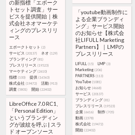
の新指標「エボーク
トセット調査」サー
「youtube動画制作に
ビスを提供開始｜株
よる企業ブランディ
式会社ネオマーケテ
ング」サービス開始
ィングのプレスリリ
のお知らせ【株式会
ース
社LIFULL Marketing
Partners】｜LMPの
エボークトセット
(2)
プレスリリース
サービス
ネオ
(20137)
(129)
ブランディング
(81)
LIFULL
LMP
(15)
(3)
プレスリリース
(19523)
Marketing
(206)
マーケティング
(2610)
PARTNERS
(113)
指標
提供
(100)
(16563)
YouTube
(1081)
株式会社
活動
(19472)
(913)
お知らせ
(4668)
調査
開始
(5801)
(22402)
サービス
(20137)
ブランディング
(81)
LibreOffice 7.0 RC1、
プレスリリース
(19523)
「Personal Edition」
企業
制作
(6616)
(705)
というブランディン
動画
(2378)
グが波紋を呼ぶ | スラ
株式会社
(19472)
開始
ド オープンソース
(22402)