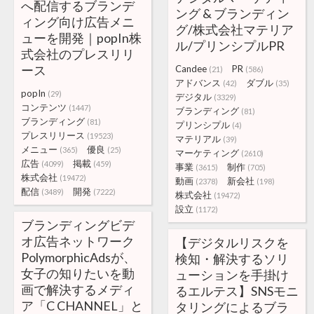
へ配信するブランデ
ング & ブランディン
ィング向け広告メニ
グ/株式会社マテリア
ューを開発｜popIn株
ル/プリンシプルPR
式会社のプレスリリ
ース
Candee
PR
(21)
(586)
アドバンス
ダブル
(42)
(35)
popIn
(29)
デジタル
(3329)
コンテンツ
(1447)
ブランディング
(81)
ブランディング
(81)
プリンシプル
(4)
プレスリリース
(19523)
マテリアル
(39)
メニュー
優良
(365)
(25)
マーケティング
(2610)
広告
掲載
(4099)
(459)
事業
制作
(3615)
(705)
株式会社
(19472)
動画
新会社
(2378)
(198)
配信
開発
(3489)
(7222)
株式会社
(19472)
設立
(1172)
ブランディングビデ
オ広告ネットワーク
【デジタルリスクを
PolymorphicAdsが、
検知・解決するソリ
女子の知りたいを動
ューションを手掛け
画で解決するメディ
るエルテス】SNSモニ
ア「C CHANNEL」と
タリングによるブラ