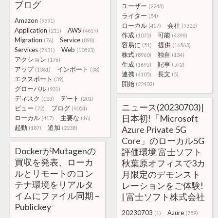
ブログ
ユーザー
(2248)
ライター
(54)
Amazon
(9591)
ローカル
会社
(417)
(9322)
Application
AWS
(211)
(4619)
作成
可能
(1073)
(4398)
Migration
Service
(76)
(898)
容易に
提供
(51)
(16563)
Services
Web
(7631)
(10593)
株式
独自
(8960)
(134)
アクション
(176)
生成
記事
(1692)
(572)
アップ
インポート
(1361)
(38)
連携
長文
(4105)
(5)
エクスポート
(39)
開始
(22402)
グローバル
(931)
ディスク
デート
(123)
(201)
ニュース(20230703)|
ビュー
ブログ
(72)
(9054)
日本初!「Microsoft
ローカル
主要な
(417)
(16)
起動
追加
Azure Private 5G
(187)
(2238)
Core」のローカル5G
DockerがMutagenの
評価環境 富士ソフト
買収を発表、ローカ
秋葉原オフィスで3カ
ルとリモートのコン
月限定のデモンスト
テナ環境をリアルタ
レーションをご体験!
イムにファイル同期 –
| 富士ソフト株式会社
Publickey
20230703
Azure
(1)
(759)