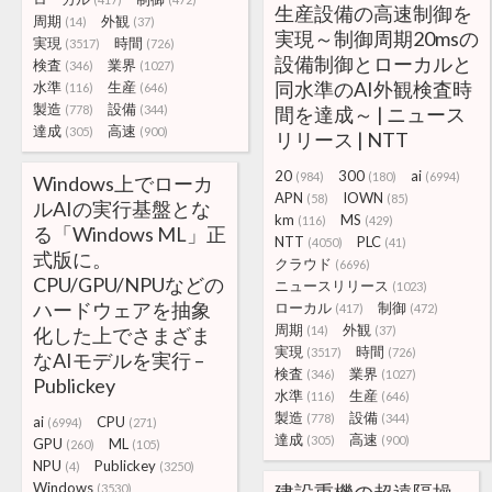
生産設備の高速制御を
周期
外観
(14)
(37)
実現～制御周期20msの
実現
時間
(3517)
(726)
設備制御とローカルと
検査
業界
(346)
(1027)
同水準のAI外観検査時
水準
生産
(116)
(646)
製造
設備
(778)
(344)
間を達成～ | ニュース
達成
高速
(305)
(900)
リリース | NTT
20
300
ai
(984)
(180)
(6994)
Windows上でローカ
APN
IOWN
(58)
(85)
ルAIの実行基盤とな
km
MS
(116)
(429)
る「Windows ML」正
NTT
PLC
(4050)
(41)
式版に。
クラウド
(6696)
CPU/GPU/NPUなどの
ニュースリリース
(1023)
ハードウェアを抽象
ローカル
制御
(417)
(472)
周期
外観
化した上でさまざま
(14)
(37)
実現
時間
(3517)
(726)
なAIモデルを実行 –
検査
業界
(346)
(1027)
Publickey
水準
生産
(116)
(646)
製造
設備
(778)
(344)
ai
CPU
(6994)
(271)
達成
高速
(305)
(900)
GPU
ML
(260)
(105)
NPU
Publickey
(4)
(3250)
Windows
(3530)