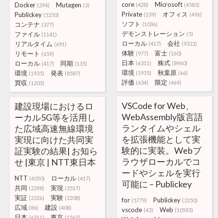
core
Microsoft
Docker
Mutagen
(428)
(4583)
(294)
(3)
Private
オフィス
Publickey
(139)
(496)
(3250)
ソフト
コンテナ
(1036)
(377)
デモンストレーション
ファイル
(5)
(1141)
ローカル
会社
リアルタイム
(417)
(9322)
(691)
体験
富士
リモート
(977)
(160)
(659)
日本
株式
ローカル
同期
(6311)
(8960)
(417)
(135)
環境
秋葉原
環境
発表
(1935)
(66)
(1935)
(8587)
評価
限定
買収
(634)
(469)
(1203)
VSCode for Web、
建設現場におけるロ
WebAssembly版言語
ーカル5G等を活用し
ランタイムやシェル
た広域高速無線環境
を拡張機能として実
実現に向けた共同実
験的に実装。Webブ
証実験の結果| お知ら
ラウザローカルでコ
せ |東京 | NTT東日本
ードやシェルを実行
NTT
ローカル
(4050)
(417)
可能に – Publickey
共同
実現
(2298)
(3517)
実証
実験
(2326)
(2208)
for
Publickey
(5779)
(3250)
広域
建設
(86)
(408)
vscode
Web
(43)
(10593)
日本
東京
(6311)
(1565)