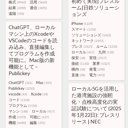
初めて実現|プレスル
株式
活用
(8960)
(5660)
ーム|日鉄ソリューシ
結果
通信
(2058)
(2491)
ョンズ
遠隔
(354)
iPhone
(1229)
ChatGPT、ローカル
スマート
(1236)
マシン上のXcodeや
ソリューションズ
(1662)
VSCodeのコードを読
ネットワーク
(1992)
み込み、直接編集し
プレス
ルーム
(2625)
(1233)
ローカル
九州
てプログラムを作成
(417)
(158)
保安
実現
(34)
(3517)
可能に。Mac版の新
接続
業界
(1130)
(1027)
機能として –
構内
発電
(34)
(298)
Publickey
直接
電力
(88)
(493)
ChatGPT
Mac
(261)
(545)
ローカル5Gを活用し
Publickey
(3250)
vscode
Xcode
た港湾施設の強靭
(43)
(34)
コード
(1524)
化・点検高度化の実
プログラム
(1554)
証試験について (2025
マシン
ローカル
(188)
(417)
年1月22日): プレスリ
作成
可能に
(1073)
(627)
リース | NEC
機能
編集
(6680)
(291)