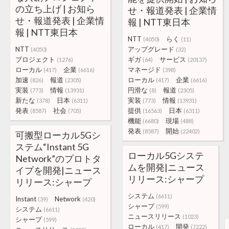
の立ち上げ | お知ら
せ・報道発表 | 企業情
せ・報道発表 | 企業情
報 | NTT東日本
報 | NTT東日本
NTT
らく
(4050)
(11)
NTT
アップグレード
(4050)
(32)
プロジェクト
ギガ
サービス
(1276)
(64)
(20137)
ローカル
企業
マネージド
(417)
(6616)
(398)
加速
報道
ローカル
企業
(826)
(2305)
(417)
(6616)
実装
情報
円滑な
報道
(773)
(13931)
(8)
(2305)
新たな
日本
実装
情報
(378)
(6311)
(773)
(13931)
発表
社会
提供
日本
(8587)
(705)
(16563)
(6311)
機能
現場
(6680)
(488)
発表
開始
(8587)
(22402)
可搬型ローカル5Gシ
ステム“Instant 5G
ローカル5Gシステ
Network”のプロトタ
ムを開発|ニュース
イプを開発|ニュース
リリース:シャープ
リリース:シャープ
システム
(6611)
Instant
Network
(39)
(420)
シャープ
(599)
システム
(6611)
ニュースリリース
(1023)
シャープ
(599)
ローカル
開発
(417)
(7222)