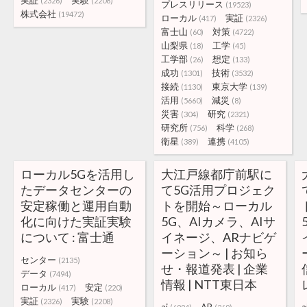
実証
実験
(2326)
(2208)
プレスリリース
(19523)
株式会社
(19472)
ローカル
実証
(417)
(2326)
富士山
対策
(60)
(4722)
山梨県
工学
(18)
(45)
工学部
想定
(26)
(133)
成功
技術
(1301)
(3532)
接続
東京大学
(1130)
(139)
活用
減災
(5660)
(8)
災害
研究
(304)
(2321)
研究所
科学
(756)
(268)
衛星
連携
(389)
(4105)
ローカル5Gを活用し
大江戸線都庁前駅に
たデータセンターの
て5G活用プロジェク
安定稼働と運用自動
トを開始～ローカル
化に向けた実証実験
5G、AIカメラ、AIサ
について : 富士通
イネージ、ARナビゲ
ーション～ | お知ら
センター
(2135)
せ・報道発表 | 企業
データ
(7494)
情報 | NTT東日本
ローカル
安定
(417)
(220)
実証
実験
(2326)
(2208)