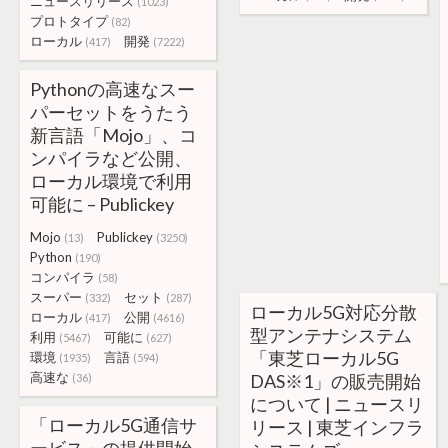
ニュースリリース
(1023)
プロトタイプ
(82)
ローカル
開発
(417)
(7222)
Pythonの高速なスー
パーセットをうたう
新言語「Mojo」、コ
ンパイラなど公開、
ローカル環境で利用
可能に – Publickey
Mojo
Publickey
(13)
(3250)
Python
(190)
コンパイラ
(58)
スーパー
セット
(332)
(287)
ローカル5G対応分散
ローカル
公開
(417)
(4616)
型アンテナシステム
利用
可能に
(5467)
(627)
「東芝ローカル5G
環境
言語
(1935)
(594)
高速な
DAS※1」の販売開始
(36)
について | ニュースリ
「ローカル5G通信サ
リース | 東芝インフラ