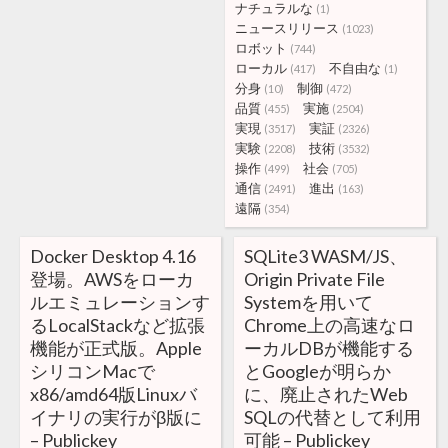
ナチュラルな
(1)
ニュースリリース
(1023)
ロボット
(744)
ローカル
不自由な
(417)
(1)
分身
制御
(10)
(472)
品質
実施
(455)
(2504)
実現
実証
(3517)
(2326)
実験
技術
(2208)
(3532)
操作
社会
(499)
(705)
通信
進出
(2491)
(163)
遠隔
(354)
Docker Desktop 4.16
SQLite3 WASM/JS、
登場。AWSをローカ
Origin Private File
ルエミュレーションす
Systemを用いて
るLocalStackなど拡張
Chrome上の高速なロ
機能が正式版。Apple
ーカルDBが機能する
シリコンMacで
とGoogleが明らか
x86/amd64版Linuxバ
に、廃止されたWeb
イナリの実行がβ版に
SQLの代替として利用
– Publickey
可能 – Publickey