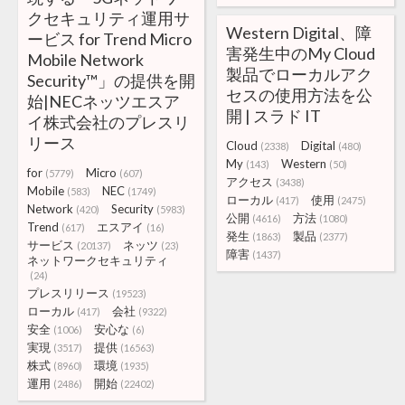
クセキュリティ運用サ
Western Digital、障
ービス for Trend Micro
害発生中のMy Cloud
Mobile Network
製品でローカルアク
Security™」の提供を開
セスの使用方法を公
始|NECネッツエスア
開 | スラド IT
イ株式会社のプレスリ
リース
Cloud
Digital
(2338)
(480)
My
Western
(143)
(50)
for
Micro
(5779)
(607)
アクセス
(3438)
Mobile
NEC
(583)
(1749)
ローカル
使用
(417)
(2475)
Network
Security
(420)
(5983)
公開
方法
(4616)
(1080)
Trend
エスアイ
(617)
(16)
発生
製品
(1863)
(2377)
サービス
ネッツ
(20137)
(23)
障害
(1437)
ネットワークセキュリティ
(24)
プレスリリース
(19523)
ローカル
会社
(417)
(9322)
安全
安心な
(1006)
(6)
実現
提供
(3517)
(16563)
株式
環境
(8960)
(1935)
運用
開始
(2486)
(22402)