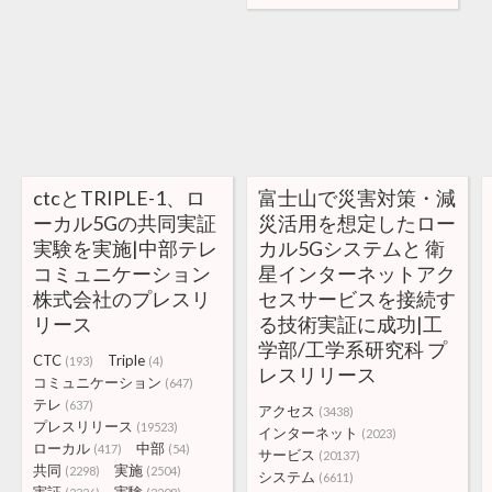
ctcとTRIPLE-1、ロ
富士山で災害対策・減
ーカル5Gの共同実証
災活用を想定したロー
実験を実施|中部テレ
カル5Gシステムと 衛
コミュニケーション
星インターネットアク
株式会社のプレスリ
セスサービスを接続す
リース
る技術実証に成功|工
学部/工学系研究科 プ
CTC
Triple
(193)
(4)
レスリリース
コミュニケーション
(647)
テレ
(637)
アクセス
(3438)
プレスリリース
(19523)
インターネット
(2023)
ローカル
中部
(417)
(54)
サービス
(20137)
共同
実施
(2298)
(2504)
システム
(6611)