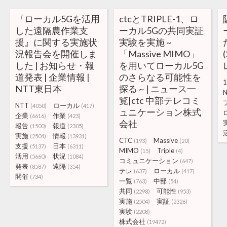
『ローカル5Gを活用
ctcとTRIPLE-1、ロ
した遠隔農作業支
ーカル5Gの共同実証
援』に関する実施状
実験を実施 ~
況報告会を開催しま
「Massive MIMO」
した | お知らせ・報
を用いてローカル5G
道発表 | 企業情報 |
のさらなる可能性を
1
NTT東日本
探る ~ | ニュース一
覧|ctc 中部テレコミ
NTT
ローカル
(4050)
(417)
ュニケーション株式
企業
作業
(6616)
(423)
会社
報告
報道
(1500)
(2305)
実施
情報
(2504)
(13931)
CTC
Massive
(193)
(20)
支援
日本
(5137)
(6311)
MIMO
Triple
(15)
(4)
活用
状況
(5660)
(1084)
コミュニケーション
(647)
発表
遠隔
(8587)
(354)
テレ
ローカル
(637)
(417)
開催
(734)
一覧
中部
(763)
(54)
共同
可能性
(2298)
(953)
実施
実証
(2504)
(2326)
実験
(2208)
株式会社
(19472)