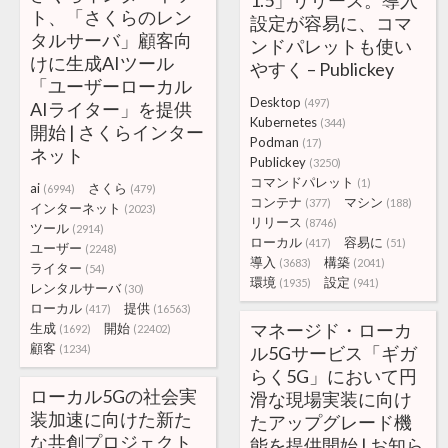
1.5」リリース。導入
ト、「さくらのレン
設定が容易に、コマ
タルサーバ」顧客向
ンドパレットも使い
けに生成AIツール
やすく – Publickey
「ユーザーローカル
Desktop
(497)
AIライター」を提供
Kubernetes
(344)
開始 | さくらインター
Podman
(17)
ネット
Publickey
(3250)
コマンドパレット
(1)
ai
さくら
(6994)
(479)
コンテナ
マシン
(377)
(188)
インターネット
(2023)
リリース
(8746)
ツール
(2914)
ローカル
容易に
(417)
(51)
ユーザー
(2248)
導入
構築
(3683)
(2041)
ライター
(54)
環境
設定
(1935)
(941)
レンタルサーバ
(30)
ローカル
提供
(417)
(16563)
マネージド・ローカ
生成
開始
(1692)
(22402)
顧客
(1234)
ル5Gサービス「ギガ
らく5G」において円
ローカル5Gの社会実
滑な現場実装に向け
装加速に向けた新た
たアップグレード機
な共創プロジェクト
能を提供開始 | お知ら