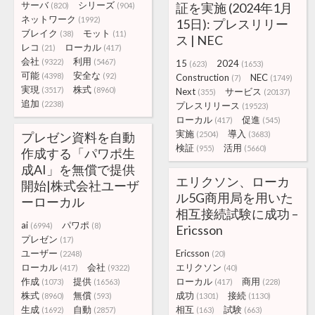
サーバ
シリーズ
証を実施 (2024年1月
(820)
(904)
ネットワーク
(1992)
15日): プレスリリー
ブレイク
モット
(38)
(11)
ス | NEC
レコ
ローカル
(21)
(417)
会社
利用
(9322)
(5467)
15
2024
(623)
(1653)
可能
安全な
(4398)
(92)
Construction
NEC
(7)
(1749)
実現
株式
(3517)
(8960)
Next
サービス
(355)
(20137)
追加
(2238)
プレスリリース
(19523)
ローカル
促進
(417)
(545)
実施
導入
プレゼン資料を自動
(2504)
(3683)
検証
活用
(955)
(5660)
作成する「パワポ生
成AI」を無償で提供
エリクソン、ローカ
開始|株式会社ユーザ
ル5G商用局を用いた
ーローカル
相互接続試験に成功 –
ai
パワポ
(6994)
(8)
Ericsson
プレゼン
(17)
ユーザー
Ericsson
(2248)
(20)
ローカル
会社
エリクソン
(417)
(9322)
(40)
作成
提供
ローカル
商用
(1073)
(16563)
(417)
(228)
株式
無償
成功
接続
(8960)
(593)
(1301)
(1130)
生成
自動
相互
試験
(1692)
(2857)
(163)
(663)