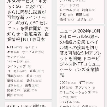
ル5Gサービス「ギガ
アドバイザリ
(132)
アラート
らく5G」において、
(153)
ローカル
制御
(417)
(472)
さらに簡易に設置が
昇格
権限
(189)
(231)
可能な新ラインナッ
脆弱
適切な
(3390)
(207)
プ「ギガらく5G セレ
クト」を提供開始 | お
ニュース 2024年10月
知らせ・報道発表 | 企
2日:ローカル5G網へ
業情報 | NTT東日本
の接続と公衆モバイ
ル網への接続を切り
NTT
らく
(4050)
(11)
ギガ
サービス
替え可能なSIMアプレ
(64)
(20137)
セレクト
(39)
ットを開発|ドコモビ
マネージド
(398)
ジネス|NTTコミュニ
ラインナップ
(86)
ケーションズ 企業情
ローカル
企業
(417)
(6616)
報
可能な
報道
(305)
(2305)
情報
提供
(13931)
(16563)
2024
NTT
(1653)
(4050)
日本
発表
(6311)
(8587)
SIM
アプレット
(378)
(6)
簡易に
設置
(3)
(553)
コミュニケーションズ
(772)
開始
(22402)
ドコモ
(1882)
モバイル
(3516)
セキュリティ機能を
ローカル
企業
(417)
(6616)