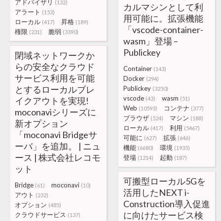
アドバイザリ
(132)
カルマシンとして利
アラート
(153)
用可能に。拡張機能
ローカル
昇格
(417)
(189)
「vscode-container-
権限
脆弱
(231)
(3390)
wasm」登場 –
Publickey
閉域ネットワークか
らの安全なクラウド
Container
(143)
サービス利用を可能
Docker
(294)
とするローカルブレ
Publickey
(3250)
vscode
wasm
イクアウトを実現!
(43)
(51)
Web
コンテナ
(10593)
(377)
moconaviシリーズに
ブラウザ
マシン
(524)
(188)
新オプション
ローカル
利用
(417)
(5467)
「moconavi Bridgeサ
可能に
拡張
(627)
(646)
ーバ」を追加。 | ニュ
機能
環境
(6680)
(1935)
ース | 株式会社レコモ
登場
起動
(1214)
(187)
ット
可搬型ローカル5Gを
Bridge
moconavi
(61)
(10)
活用したNEXT i-
アウト
(232)
Construction導入促進
オプション
(485)
に向けたサービス検
クラウドサービス
(137)