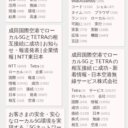
WebAssembly
(205)
活用
無線
(5660)
(725)
コード
シェル
(1524)
(47)
現場
環境
(488)
(1935)
タイム
ブラウザ
(307)
(524)
結果
高速
(2058)
(900)
ラン
ローカル
(419)
(417)
可能に
実行
(627)
(1026)
成田国際空港でロー
実装
実験
(773)
(2208)
拡張
機能
(646)
(6680)
カル5GとTETRAの相
言語
(594)
互接続に成功 | お知ら
せ・報道発表 | 企業情
成田国際空港でロー
報 | NTT東日本
カル5G と TETRA の
NTT
Tetra
(4050)
(3)
相互接続 に成功 – 新
ローカル
企業
(417)
(6616)
着情報 – 日本空港無
国際
報道
(693)
(2305)
線サービス株式会社
情報
成功
(13931)
(1301)
成田
接続
(17)
(1130)
Tetra
サービス
(3)
(20137)
日本
発表
(6311)
(8587)
ローカル
会社
(417)
(9322)
相互
空港
(163)
(130)
国際
情報
(693)
(13931)
成功
成田
(1301)
(17)
お客さまの安全・安心
接続
日本
(1130)
(6311)
株式
無線
(8960)
(725)
なローカル5G環境を実
相互
空港
(163)
(130)
現する「5Gネットワー