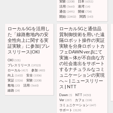
実験
日本
(2208)
(6311)
活用
港湾
(5660)
(14)
通信
開催
(2491)
(734)
開始
関西
(22402)
(143)
ローカル5Gを活用し
ローカル5Gと通信品
た「線路敷地内の安
質制御技術を用いた遠
全性向上に関する実
隔ロボット操作の実証
証実験」に参加|プレ
実験を分身ロボットカ
スリリース|OKI
フェDAWN ver.βにて
実施～体が不自由な方
OKI
(101)
の社会進出をサポート
プレスリリース
(19523)
するナチュラルなコミ
ローカル
参加
(417)
(483)
ュニケーションの実現
向上
安全
(1602)
(1006)
へ～ | ニュースリリー
実証
実験
(2326)
(2208)
敷地
活用
(20)
(5660)
ス | NTT
線路
(24)
Dawn
NTT
(5)
(4050)
Ver
カフェ
(287)
(104)
コミュニケーション
(647)
サポート
(3129)