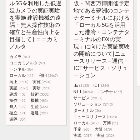
ル5Gを利用した低遅
阪・関西万博開催予定
延カメラの実証実験
地である夢洲のコンテ
を実施 建設機械の遠
ナターミナルにおける
隔・無人操作技術の
「ローカル5Gを活用
確立と生産性向上を
した港湾・コンテナタ
目指して | コニカミ
ーミナルのDXの実
ノルタ
現」に向けた実証実験
の開始について|ニュ
カメラ
(840)
ースリリース – 通信・
コニカミノルタ
(97)
ICTサービス・ソリュ
トンネル
(86)
ーション
ローカル
利用
(417)
(5467)
向上
実施
(1602)
(2504)
dx
ICT
(1155)
(354)
実証
実験
(2326)
(2208)
NTT
コンテナ
(4050)
(377)
建設
技術
(408)
(3532)
サービス
(20137)
操作
機械
(499)
(483)
ソリューション
(3740)
無人
生産
(192)
(646)
ターミナル
(56)
確立
遅延
(121)
(201)
ニュースリリース
(1023)
遠隔
(354)
ローカル
万博
(417)
(51)
予定
大阪
(685)
(478)
実現
実証
(3517)
(2326)