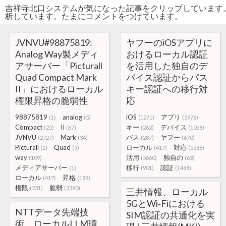
吉祥寺北口システムが気になった記事をクリップしています
析しています。たまにコメントをつけています。
JVNVU#98875819:
ヤフーのiOSアプリに
Analog Way製メディ
おけるローカル認証
アサーバー「Picturall
を活用した独自のデ
Quad Compact Mark
バイス認証からパス
II」におけるローカル
キー認証への移行対
権限昇格の脆弱性
応
98875819
analog
iOS
アプリ
(1)
(5)
(1271)
(5976)
Compact
II
キー
デバイス
(25)
(67)
(262)
(1038)
JVNVU
Mark
パス
ヤフー
(2727)
(34)
(287)
(670)
Picturall
Quad
ローカル
対応
(1)
(3)
(417)
(5286)
way
活用
独自の
(109)
(5660)
(63)
メディアサーバー
移行
認証
(1)
(901)
(1468)
ローカル
昇格
(417)
(189)
権限
脆弱
(231)
(3390)
三井情報、ローカル
5GとWi‑Fiにおける
NTTデータ先端技
SIM認証の共通化を実
術、ローカルLLM環