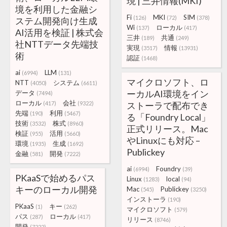
現 | 三井情報(MKI)
境を利用した金融シ
Fi
MKI
SIM
(126)
(72)
(378)
ステム開発向け生成
Wi
ローカル
(137)
(417)
AI活用を検証 | 株式会
三井
共通
(189)
(249)
社NTTデータ先端技
実現
情報
(3517)
(13931)
術
認証
(1468)
ai
LLM
(6994)
(131)
マイクロソフト、ロ
NTT
システム
(4050)
(6611)
ーカルAI環境をイン
データ
(7494)
ローカル
会社
(417)
(9322)
ストーラで配布でき
先端
利用
(190)
(5467)
る「Foundry Local」
技術
株式
(3532)
(8960)
正式リリース。Mac
検証
活用
(955)
(5660)
やLinuxにも対応 –
環境
生成
(1935)
(1692)
Publickey
金融
開発
(581)
(7222)
ai
Foundry
(6994)
(39)
PKaaSで始めるパス
Linux
local
(1283)
(94)
キーのローカル開発
Mac
Publickey
(545)
(3250)
インストーラ
(190)
PKaaS
キー
(1)
(262)
マイクロソフト
(579)
パス
ローカル
(287)
(417)
リリース
(8746)
開発
(7222)