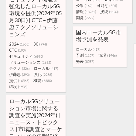
強化したローカル5G
公衆
可能な
(162)
(305)
情報
接続
環境を提供(2024年05
(13931)
(1130)
開発
(7222)
月30日) | CTC – 伊藤
忠テクノソリューシ
国内ローカル5G市
ョンズ
場予測を発表
2024
30
(1653)
(994)
ローカル
(417)
CTC
(193)
予測
市場
(1157)
(1946)
セキュリティ
(6990)
発表
(8587)
ソリューションズ
(1662)
テクノ
ローカル
(526)
(417)
伊藤忠
強化
(390)
(2936)
提供
機能
(16563)
(6680)
環境
(1935)
ローカル5Gソリュー
ション市場に関する
調査を実施(2024年) |
ニュース・トピック
ス | 市場調査とマーケ