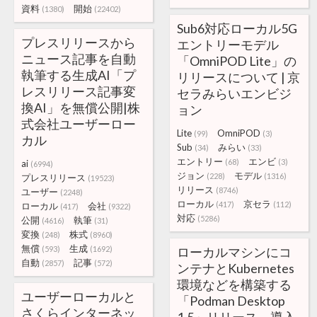
資料
開始
(1380)
(22402)
Sub6対応ローカル5G
プレスリリースから
エントリーモデル
ニュース記事を自動
「OmniPOD Lite」の
執筆する生成AI「プ
リリースについて | 京
レスリリース記事変
セラみらいエンビジ
換AI」を無償公開|株
ョン
式会社ユーザーロー
Lite
OmniPOD
(99)
(3)
カル
Sub
みらい
(34)
(33)
エントリー
エンビ
(68)
(3)
ai
(6994)
ジョン
モデル
(228)
(1316)
プレスリリース
(19523)
リリース
(8746)
ユーザー
(2248)
ローカル
京セラ
(417)
(112)
ローカル
会社
(417)
(9322)
対応
(5286)
公開
執筆
(4616)
(31)
変換
株式
(248)
(8960)
無償
生成
(593)
(1692)
ローカルマシンにコ
自動
記事
(2857)
(572)
ンテナとKubernetes
環境などを構築する
ユーザーローカルと
「Podman Desktop
さくらインターネッ