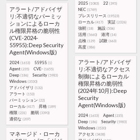
2025
22
(1083)
(395)
アラート/アドバイザ
NEC
(1749)
リ:不適切なパーミッ
プレスリリース
(19523)
ローカル
実証
ションによるローカ
(417)
(2326)
強靭
施設
(18)
(506)
ル権限昇格の脆弱性
活用
港湾
(5660)
(14)
(CVE-2024-
点検
試験
(129)
(663)
55955):Deep Security
高度
(386)
Agent(Windows版)
アラート/アドバイザ
2024
55955
(1653)
(1)
リ:不適切なアクセス
Agent
CVE-
(235)
(1655)
Deep
Security
制御によるローカル
(186)
(5983)
Windows
(3530)
権限昇格の脆弱性
アドバイザリ
(132)
(2024年10月):Deep
アラート
(153)
Security
パーミッション
(22)
Agent(Windows版)
ローカル
昇格
(417)
(189)
権限
脆弱
(231)
(3390)
2024
Agent
(1653)
(235)
適切な
(207)
Deep
Security
(186)
(5983)
Windows
(3530)
マネージド・ローカ
アクセス
(3438)