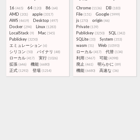
16
64
86
Chrome
DB
(465)
(120)
(64)
(1136)
(183)
AMD
apple
File
Google
(201)
(3317)
(151)
(5999)
AWS
Desktop
js
origin
(4619)
(497)
(270)
(46)
Docker
Linux
Private
(294)
(1283)
(139)
LocalStack
Mac
Publickey
SQL
(9)
(545)
(3250)
(342)
Publickey
SQLite
System
(3250)
(33)
(353)
エミュレーション
wasm
Web
(6)
(51)
(10593)
シリコン
バイナリ
ローカル
代替
(50)
(48)
(417)
(134)
ローカル
実行
利用
可能
(417)
(1026)
(5467)
(4398)
拡張
機能
廃止
明らかに
(646)
(6680)
(461)
(89)
正式
登場
機能
高速な
(1292)
(1214)
(6680)
(36)