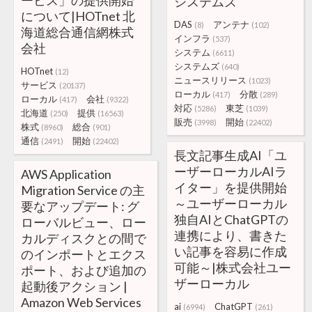
ービス」の提供開始
システムズ
について|HOTnet 北
DAS
アンテナ
(8)
(102)
海道総合通信網株式
インフラ
(537)
会社
システム
(6611)
システムズ
(640)
HOTnet
(12)
ニュースリリース
(1023)
サービス
(20137)
ローカル
分散
(417)
(289)
ローカル
会社
(417)
(9322)
対応
東芝
(5286)
(1039)
北海道
提供
(250)
(16563)
販売
開始
(3998)
(22402)
株式
総合
(8960)
(901)
通信
開始
(2491)
(22402)
長文記事生成AI「ユ
ーザーローカルAIラ
AWS Application
イター」を提供開始
Migration Service の主
～ユーザーローカル
要なアップデート: グ
独自AIとChatGPTの
ローバルビュー、ロー
連携により、書きた
カルディスクとの間で
い記事を容易に作成
のインポートとエクス
可能～|株式会社ユー
ポート、および追加の
ザーローカル
起動後アクション |
Amazon Web Services
ai
ChatGPT
(6994)
(261)