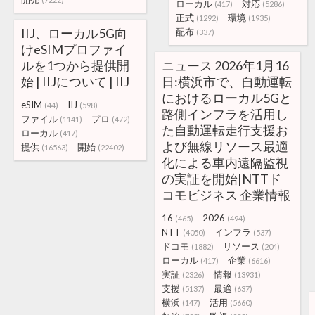
ローカル
対応
(417)
(5286)
正式
環境
(1292)
(1935)
IIJ、ローカル5G向
配布
(337)
けeSIMプロファイ
ルを1つから提供開
ニュース 2026年1月16
始 | IIJについて | IIJ
日:横浜市で、自動運転
におけるローカル5Gと
eSIM
IIJ
(44)
(598)
路側インフラを活用し
ファイル
プロ
(1141)
(472)
た自動運転走行支援お
ローカル
(417)
よび無線リソース最適
提供
開始
(16563)
(22402)
化による車内遠隔監視
の実証を開始|NTTド
コモビジネス 企業情報
16
2026
(465)
(494)
NTT
インフラ
(4050)
(537)
ドコモ
リソース
(1882)
(204)
ローカル
企業
(417)
(6616)
実証
情報
(2326)
(13931)
支援
最適
(5137)
(637)
横浜
活用
(147)
(5660)