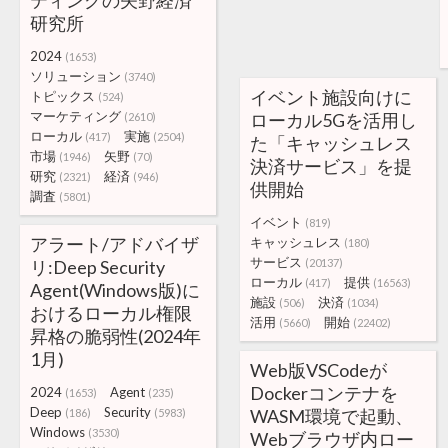
ティングの矢野経済
研究所
2024
(1653)
ソリューション
(3740)
イベント施設向けに
トピックス
(524)
マーケティング
ローカル5Gを活用し
(2610)
ローカル
実施
(417)
(2504)
た「キャッシュレス
市場
矢野
(1946)
(70)
決済サービス」を提
研究
経済
(2321)
(946)
供開始
調査
(5801)
イベント
(819)
アラート/アドバイザ
キャッシュレス
(180)
サービス
リ:Deep Security
(20137)
ローカル
提供
(417)
(16563)
Agent(Windows版)に
施設
決済
(506)
(1034)
おけるローカル権限
活用
開始
(5660)
(22402)
昇格の脆弱性(2024年
1月)
Web版VSCodeが
Dockerコンテナを
2024
Agent
(1653)
(235)
Deep
Security
WASM環境で起動、
(186)
(5983)
Windows
(3530)
Webブラウザ内ロー