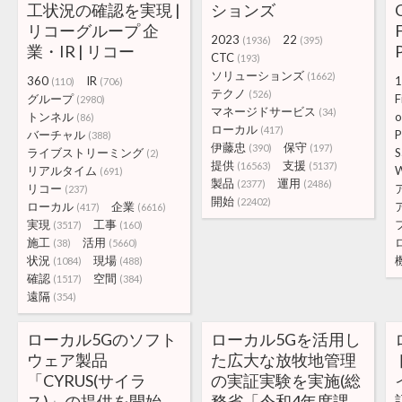
工状況の確認を実現 |
ションズ
リコーグループ 企
2023
22
(1936)
(395)
業・IR | リコー
CTC
(193)
ソリューションズ
(1662)
360
IR
1
(110)
(706)
テクノ
(526)
グループ
F
(2980)
マネージドサービス
(34)
トンネル
o
(86)
ローカル
(417)
バーチャル
P
(388)
伊藤忠
保守
(390)
(197)
ライブストリーミング
S
(2)
提供
支援
(16563)
(5137)
リアルタイム
(691)
製品
運用
(2377)
(2486)
リコー
(237)
開始
(22402)
ローカル
企業
(417)
(6616)
実現
工事
(3517)
(160)
施工
活用
(38)
(5660)
状況
現場
(1084)
(488)
確認
空間
(1517)
(384)
遠隔
(354)
ローカル5Gのソフト
ローカル5Gを活用し
ウェア製品
た広大な放牧地管理
「CYRUS(サイラ
の実証実験を実施(総
ス)」の提供を開始
務省「令和4年度課