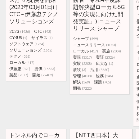
(2023年03月01日) |
題解決型ローカル5G
CTC – 伊藤忠テクノ
等の実現に向けた開
ソリューションズ
発実証」)|ニュース
リリース:シャープ
2023
CTC
(1936)
(193)
CYRUS
サイラス
(1)
(1)
シャープ
(599)
ソフトウェア
(1264)
ニュースリリース
(1023)
a
ソリューションズ
(1662)
ローカル
実施
(417)
(2504)
テクノ
(526)
実現
実証
(3517)
(2326)
ローカル
(417)
実験
広大な
(2208)
(1)
伊藤忠
提供
(390)
(16563)
放牧
活用
(3)
(5660)
製品
開始
(2377)
(22402)
管理
総務
(4038)
(246)
解決
課題
(569)
(705)
開発
(7222)
トンネル内でローカ
【NTT西日本】大