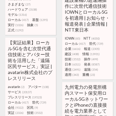
建設重機の超遠隔操
さまざまな
(27)
作に次世代通信技術
ハードウェア
(3108)
IOWNとローカル5G
モデル
(1316)
を初適用 | お知らせ・
ローカル
基盤
(417)
(1295)
報道発表 | 企業情報 |
実行
抽象
(1026)
(5)
NTT東日本
正式
(1292)
IOWN
NTT
(85)
(4050)
【実証結果】ローカ
ローカル
世代
(417)
(729)
ル5Gを含む次世代通
企業
報道
(6616)
(2305)
信技術とアバター技
建設
情報
(408)
(13931)
技術
操作
術を活用した「遠隔
(3532)
(499)
日本
発表
(6311)
(8587)
区民サービス」実証 |
通信
遠隔
(2491)
(354)
avatarin株式会社のプ
適用
重機
(343)
(23)
レスリリース
九州電力の発電所構
avatarin
アバター
(2)
(108)
サービス
内スマート保安用ロ
(20137)
プレスリリース
(19523)
ーカル5Gネットワー
ローカル
世代
(417)
(729)
クとiPhoneの直接接
会社
区民
(9322)
(9)
続を電力業界として
実証
技術
(2326)
(3532)