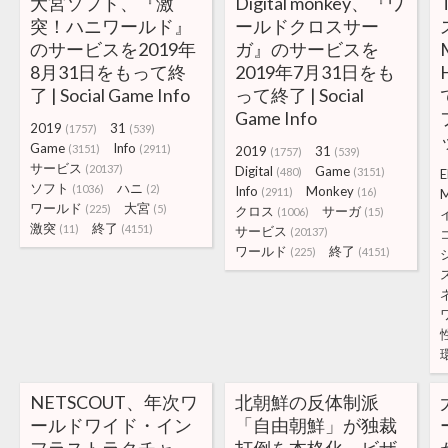
大宮ソフト、『激
Digital monkey、『ワ
突！ハニワールド』
ールドクロスサー
のサービスを2019年
ガ』のサービスを
8月31日をもって終
2019年7月31日をも
了 | Social Game Info
って終了 | Social
Game Info
2019
31
(1757)
(539)
Game
Info
(3151)
(2911)
2019
31
(1757)
(539)
サービス
(20137)
Digital
Game
(480)
(3151)
ソフト
ハニ
(1036)
(2)
Info
Monkey
(2911)
(16)
M
ワールド
大宮
(225)
(5)
クロス
サーガ
(1006)
(15)
激突
終了
(11)
(4151)
サービス
(20137)
ワールド
終了
(225)
(4151)
NETSCOUT、年次ワ
北朝鮮の反体制派
ールドワイド・イン
「自由朝鮮」が独裁