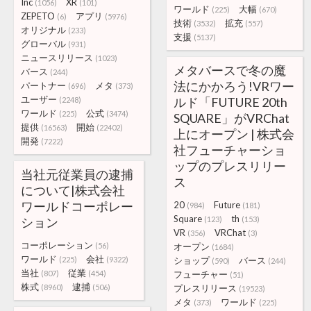
Inc
XR
(1056)
(101)
ワールド
大幅
(225)
(670)
ZEPETO
アプリ
(6)
(5976)
技術
拡充
(3532)
(557)
オリジナル
(233)
支援
(5137)
グローバル
(931)
ニュースリリース
(1023)
メタバースで冬の魔
バース
(244)
法にかかろう!VRワー
パートナー
メタ
(696)
(373)
ユーザー
ルド「FUTURE 20th
(2248)
ワールド
公式
(225)
(3474)
SQUARE」がVRChat
提供
開始
(16563)
(22402)
上にオープン | 株式会
開発
(7222)
社フューチャーショ
ップのプレスリリー
当社元従業員の逮捕
ス
について|株式会社
ワールドコーポレー
20
Future
(984)
(181)
Square
th
ション
(123)
(153)
VR
VRChat
(356)
(3)
コーポレーション
(56)
オープン
(1684)
ワールド
会社
(225)
(9322)
ショップ
バース
(590)
(244)
当社
従業
(807)
(454)
フューチャー
(51)
株式
逮捕
(8960)
(506)
プレスリリース
(19523)
メタ
ワールド
(373)
(225)