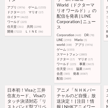
World（ドクターマ
アプリ
ゲーム
(5976)
(1555)
リオ ワールド）』の
ドクター
マリオ
(17)
(17)
配信を発表 | LINE
ロイター
(4622)
Corporation | ニュー
ワールド
(225)
ス
任天堂
共同
(311)
(2298)
開発
ＬＩＮＥ
(7222)
(86)
Corporation
DR
(468)
(78)
LINE
Mario
(2590)
(5)
world
アプリ
(308)
(5976)
ゲーム
(1555)
スマートフォン
(2885)
ドクター
マリオ
(17)
(17)
ワールド
事業
(225)
(3615)
任天堂
協業
(311)
(1449)
合意
発表
(585)
(8587)
配信
(3489)
日本初！Visaと三井
アニメ「ＮＨＫバー
住友カード、Visaの
チャルのど自慢」放
タッチ決済対応「リ
送決定！ | 注目！情
ストバンド型プリペ
報 | NHKアニメワー