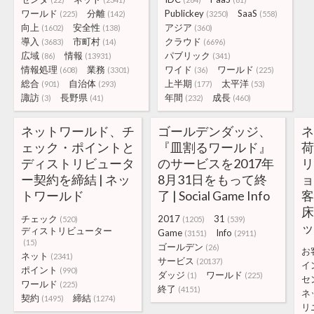
ワールド
分離
Publickey
SaaS
(225)
(142)
(3250)
(558)
向上
安全性
アジア
(1602)
(138)
(360)
導入
市町村
クラウド
(3683)
(14)
(6696)
広域
情報
パブリック
(86)
(13931)
(341)
情報処理
業務
ワイド
ワールド
(608)
(3301)
(36)
(225)
総合
自治体
上半期
太平洋
(901)
(293)
(177)
(53)
諏訪
長野県
年間
成長
(3)
(41)
(232)
(460)
ネットワールド、チ
ゴールデンダッジ、
ェック・ポイントと
『皿割るワールド』
ディストリビュータ
のサービスを2017年
ー契約を締結 | ネッ
8月31日をもって終
ョ
トワールド
了 | Social Game Info
床
チェック
2017
31
(520)
(1205)
(539)
ディストリビューター
Game
Info
(3151)
(2911)
(15)
ゴールデン
(26)
お
ネット
(2341)
サービス
(20137)
イ
ポイント
(990)
ダッジ
ワールド
(1)
(225)
セ
ワールド
(225)
終了
(4151)
ネ
契約
締結
(1495)
(1274)
リ