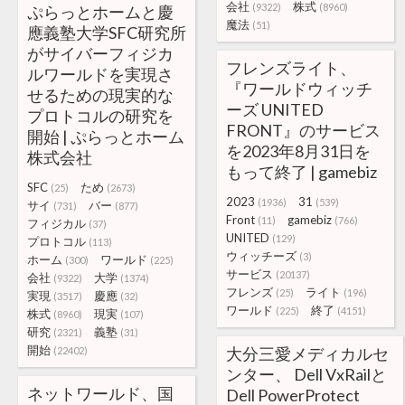
会社
株式
(9322)
(8960)
ぷらっとホームと慶
魔法
(51)
應義塾大学SFC研究所
がサイバーフィジカ
フレンズライト、
ルワールドを実現さ
『ワールドウィッチ
せるための現実的な
ーズ UNITED
プロトコルの研究を
FRONT』のサービス
開始 | ぷらっとホーム
を2023年8月31日を
株式会社
もって終了 | gamebiz
SFC
ため
(25)
(2673)
2023
31
(1936)
(539)
サイ
バー
(731)
(877)
Front
gamebiz
(11)
(766)
フィジカル
(37)
UNITED
(129)
プロトコル
(113)
ウィッチーズ
(3)
ホーム
ワールド
(300)
(225)
サービス
(20137)
会社
大学
(9322)
(1374)
フレンズ
ライト
(25)
(196)
実現
慶應
(3517)
(32)
ワールド
終了
(225)
(4151)
株式
現実
(8960)
(107)
研究
義塾
(2321)
(31)
開始
大分三愛メディカルセ
(22402)
ンター、 Dell VxRailと
ネットワールド、国
Dell PowerProtect