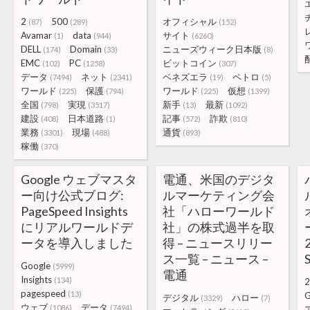
2
500
オフィシャル
(87)
(289)
(152)
Avamar
data
サイト
(1)
(944)
(6260)
DELL
Domain
ニューズウィーク日本版
(174)
(33)
(8)
EMC
PC
ビットコイン
(102)
(1258)
(307)
データ
ネット
ベネズエラ
ペトロ
(7494)
(2341)
(19)
(5)
ワールド
保護
ワールド
仮想
(225)
(794)
(225)
(1399)
全国
実現
新手
最新
(798)
(3517)
(13)
(1092)
建設
日本道路
記事
詐欺
(408)
(1)
(572)
(810)
業務
現場
通貨
(3301)
(488)
(893)
稼働
(370)
Google ウェブマスタ
電通、米国のデジタ
ー向け公式ブログ:
ルマーケティング会
PageSpeed Insights
社「ハローワールド
にリアルワールドデ
社」の株式過半を取
ータを導入しました
得 – ニュースリリー
ス一覧 – ニュース –
S
Google
(5999)
電通
Insights
(134)
2
pagespeed
(13)
デジタル
ハロー
(3329)
(7)
ウェブ
データ
(1086)
(7494)