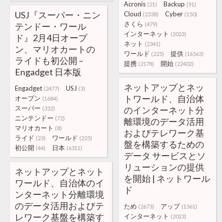
Acronis
Backup
(21)
(91)
USJ『スーパー・ニン
Cloud
Cyber
(2338)
(150)
さくら
テンドー・ワール
(479)
インターネット
(2023)
ド』2月4日オープ
ネット
(2341)
ン、マリオカートの
ワールド
提供
(225)
(16563)
ライドも初公開 –
提携
開始
(2178)
(22402)
Engadget 日本版
ネットアップとネッ
Engadget
USJ
(2477)
(3)
トワールド、自治体
オープン
(1684)
スーパー
のインターネット分
(332)
ニンテンドー
(72)
離環境のデータ活用
マリオカート
(8)
およびテレワーク基
ライド
ワールド
(23)
(225)
盤を構築するための
初公開
日本
(44)
(6311)
データ サービスとソ
リューションの提供
ネットアップとネット
を開始 | ネットワール
ワールド、自治体のイ
ド
ンターネット分離環境
のデータ活用およびテ
ため
アップ
(2673)
(1361)
レワーク基盤を構築す
インターネット
(2023)