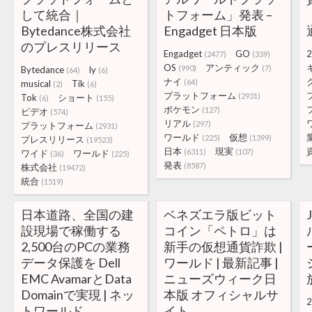
して統合｜
トフォーム」発表 –
Bytedance株式会社
Engadget 日本版
のプレスリリース
Engadget
GO
2
(2477)
(339)
OS
アンティック
(990)
(7)
Bytedance
ly
(64)
(6)
ナイ
(64)
musical
Tik
(2)
(6)
プラットフォーム
(2931)
Tok
ショート
(6)
(155)
ポケモン
(127)
ビデオ
(574)
リアル
(297)
プラットフォーム
(2931)
ワールド
仮想
(225)
(1399)
プレスリリース
(19523)
日本
現実
(6311)
(107)
ワイド
ワールド
(36)
(225)
発表
(8587)
株式会社
(19472)
統合
(1519)
日本道路、全国の建
ベネズエラ版ビット
設現場で稼働する
コイン「ペトロ」は
2,500台のPCの業務
新手の仮想通貨詐欺 |
データ保護を Dell
ワールド | 最新記事 |
EMC AvamarとData
ニューズウィーク日
Domainで実現 | ネッ
本版 オフィシャルサ
2
トワールド
イト