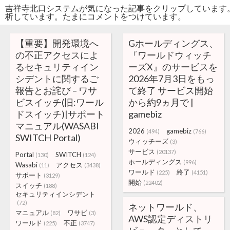
吉祥寺北口システムが気になった記事をクリップしています
析しています。たまにコメントをつけています。
【重要】開発環境へ
Gホールディングス、
の不正アクセスによ
『ワールドウィッチ
るセキュリティイン
ーズX』のサービスを
シデントに関するご
2026年7月3日をもっ
報告とお詫び – ワサ
て終了 サービス開始
ビスイッチ(旧:ワール
から約9ヵ月で |
ドスイッチ)|サポート
gamebiz
マニュアル(WASABI
2026
gamebiz
(494)
(766)
SWITCH Portal)
ウィッチーズ
(3)
サービス
(20137)
Portal
SWITCH
(130)
(124)
ホールディングス
(996)
Wasabi
アクセス
(11)
(3438)
ワールド
終了
(225)
(4151)
サポート
(3129)
開始
(22402)
スイッチ
(188)
セキュリティインシデント
(72)
ネットワールド、
マニュアル
ワサビ
(82)
(3)
AWS認定ディストリ
ワールド
不正
(225)
(3747)