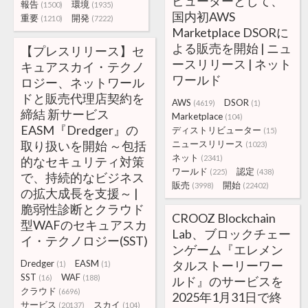
ビューターとして、
報告
環境
(1500)
(1935)
国内初AWS
重要
開発
(1210)
(7222)
Marketplace DSORに
よる販売を開始 | ニュ
【プレスリリース】セ
ースリリース | ネット
キュアスカイ・テクノ
ワールド
ロジー、ネットワール
ドと販売代理店契約を
AWS
DSOR
(4619)
(1)
締結 新サービス
Marketplace
(104)
EASM『Dredger』の
ディストリビューター
(15)
取り扱いを開始 ～包括
ニュースリリース
(1023)
ネット
(2341)
的なセキュリティ対策
ワールド
認定
(225)
(438)
で、持続的なビジネス
販売
開始
(3998)
(22402)
の拡大成長を支援～ |
脆弱性診断とクラウド
CROOZ Blockchain
型WAFのセキュアスカ
Lab、ブロックチェー
イ・テクノロジー(SST)
ンゲーム『エレメン
Dredger
EASM
タルストーリーワー
(1)
(1)
SST
WAF
(16)
(188)
ルド』のサービスを
クラウド
(6696)
2025年1月31日で終
サービス
スカイ
(20137)
(104)