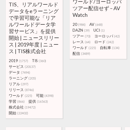
ワールド/ヨーロッパ
TIS、リアルワールド
ツアー配信せず – AV
データをeラーニング
Watch
で学習可能な「リア
ルワールドデータ学
20
AV
(984)
(648)
習サービス」を提供
DAZN
UCI
(39)
(1)
ツアー
ヨーロッパ
(70)
(42)
開始 | ニュースリリー
レース
ロード
(64)
(242)
ス | 2019年度 | ニュー
ワールド
自転車
(225)
(134)
ス | TIS株式会社
配信
(3489)
2019
TIS
(1757)
(360)
サービス
(20137)
データ
(7494)
ラーニング
(205)
リアル
(297)
リリース
(8746)
ワールド
可能
(225)
(4398)
学習
提供
(866)
(16563)
株式会社
(19472)
開始
(22402)