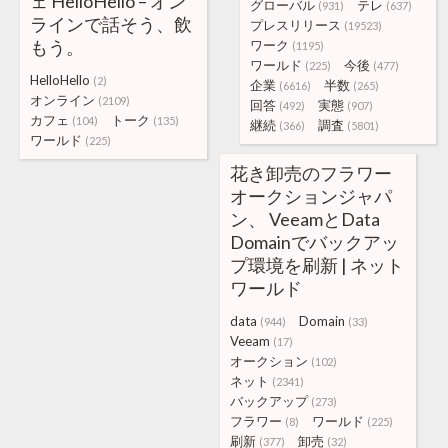
ェ HelloHello – オン
グローバル
テレ
(931)
(637)
ラインで話そう、飲
プレスリリース
(19523)
もう。
ワーク
(1195)
ワールド
今後
(225)
(477)
HelloHello
(2)
企業
半数
(6616)
(265)
オンライン
(2109)
回答
実態
(492)
(907)
カフェ
トーク
(104)
(135)
継続
調査
(366)
(5801)
ワールド
(225)
花き卸売のフラワー
オークションジャパ
ン、 VeeamとData
Domainでバックアッ
プ環境を刷新 | ネット
ワールド
data
Domain
(944)
(33)
Veeam
(17)
オークション
(102)
ネット
(2341)
バックアップ
(273)
フラワー
ワールド
(8)
(225)
刷新
卸売
(377)
(32)