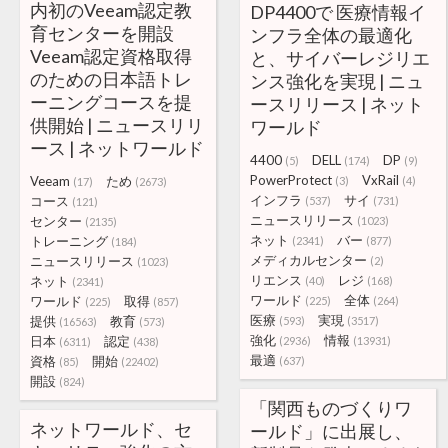
内初のVeeam認定教
DP4400で 医療情報イ
育センターを開設
ンフラ全体の最適化
Veeam認定資格取得
と、サイバーレジリエ
のための日本語トレ
ンス強化を実現 | ニュ
ーニングコースを提
ースリリース | ネット
供開始 | ニュースリリ
ワールド
ース | ネットワールド
4400
DELL
DP
(5)
(174)
(9)
PowerProtect
VxRail
Veeam
ため
(3)
(4)
(17)
(2673)
インフラ
サイ
コース
(537)
(731)
(121)
ニュースリリース
センター
(1023)
(2135)
ネット
バー
トレーニング
(2341)
(877)
(184)
メディカルセンター
ニュースリリース
(2)
(1023)
リエンス
レジ
ネット
(40)
(168)
(2341)
ワールド
全体
ワールド
取得
(225)
(264)
(225)
(857)
医療
実現
提供
教育
(593)
(3517)
(16563)
(573)
強化
情報
日本
認定
(2936)
(13931)
(6311)
(438)
最適
資格
開始
(637)
(85)
(22402)
開設
(824)
「関西ものづくりワ
ネットワールド、セ
ールド」に出展し、