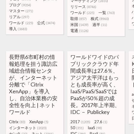
マーケティング
(2610)
ブログ
(9054)
リリース
(8746)
マスター
(271)
ワールド
一覧
(225)
(763)
リアル
(297)
取得
株式
(857)
(8960)
ワールド
公式
(225)
(3474)
米国
過半
(1439)
(11)
導入
(3683)
電通
(1126)
長野県6市町村の情
ワールドワイドのパ
報処理を担う諏訪広
ブリッククラウド年
域総合情報センタ
間成長率は27.6％、
が、インターネット
アジア太平洋はもっ
分離で「Citrix
とも成長率が高く、
XenApp」を導入
IaaS/PaaS/SaaSでは
a
し、自治体業務の安
PaaSが50％超の成
全性を向上 | ネット
長。2017年上半期、
ワールド
IDC － Publickey
Citrix
XenApp
2017
27.6
(83)
(5)
(1205)
(1)
インターネット
50
IaaS
(2023)
(351)
(98)
センタ
ネット
IDC
PaaS
(22)
(2341)
(284)
(81)