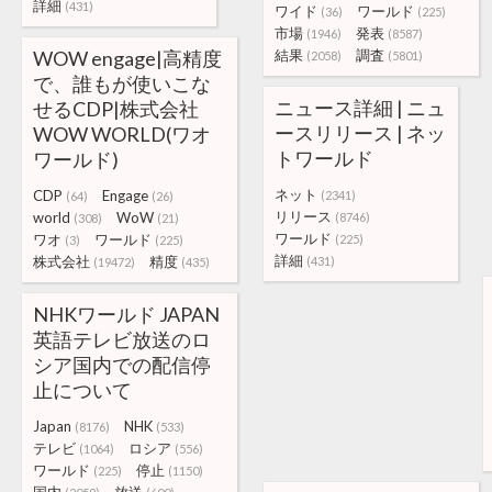
詳細
(431)
ワイド
ワールド
(36)
(225)
市場
発表
(1946)
(8587)
WOW engage|高精度
結果
調査
(2058)
(5801)
で、誰もが使いこな
ニュース詳細 | ニュ
せるCDP|株式会社
ースリリース | ネッ
WOW WORLD(ワオ
トワールド
ワールド)
ネット
CDP
Engage
(2341)
(64)
(26)
リリース
world
WoW
(8746)
(308)
(21)
ワールド
ワオ
ワールド
(225)
(3)
(225)
詳細
株式会社
精度
(431)
(19472)
(435)
NHKワールド JAPAN
英語テレビ放送のロ
シア国内での配信停
止について
Japan
NHK
(8176)
(533)
テレビ
ロシア
(1064)
(556)
ワールド
停止
(225)
(1150)