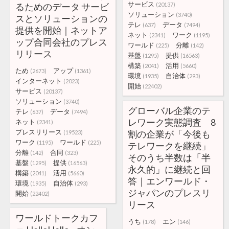
サービス
るためのデータ サービ
(20137)
ソリューション
(3740)
スとソリューションの
テレ
データ
(637)
(7494)
提供を開始｜ネットア
ネット
ワーク
(2341)
(1195)
ップ合同会社のプレス
ワールド
分離
(225)
(142)
リリース
基盤
提供
(1295)
(16563)
構築
活用
(2041)
(5660)
ため
アップ
(2673)
(1361)
環境
自治体
(1935)
(293)
インターネット
(2023)
開始
(22402)
サービス
(20137)
ソリューション
(3740)
グローバル企業のテ
テレ
データ
(637)
(7494)
レワーク実態調査 8
ネット
(2341)
プレスリリース
割の企業が「今後も
(19523)
ワーク
ワールド
(1195)
(225)
テレワークを継続」
分離
合同
(142)
(323)
そのうち半数は「半
基盤
提供
(1295)
(16563)
永久的」に継続と回
構築
活用
(2041)
(5660)
答｜エンワールド・
環境
自治体
(1935)
(293)
ジャパンのプレスリ
開始
(22402)
リース
ワールドトークカフ
うち
エン
(178)
(146)