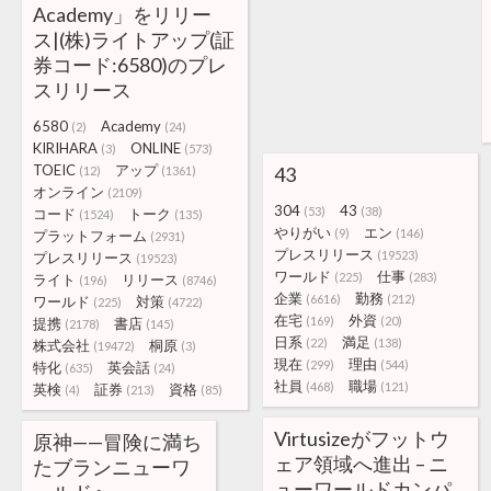
Academy」をリリー
ス|(株)ライトアップ(証
券コード:6580)のプレ
スリリース
6580
Academy
(2)
(24)
KIRIHARA
ONLINE
(3)
(573)
TOEIC
アップ
43
(12)
(1361)
オンライン
(2109)
304
43
(53)
(38)
コード
トーク
(1524)
(135)
やりがい
エン
(9)
(146)
プラットフォーム
(2931)
プレスリリース
(19523)
プレスリリース
(19523)
ワールド
仕事
(225)
(283)
ライト
リリース
(196)
(8746)
企業
勤務
(6616)
(212)
ワールド
対策
(225)
(4722)
在宅
外資
(169)
(20)
提携
書店
(2178)
(145)
日系
満足
(22)
(138)
株式会社
桐原
(19472)
(3)
現在
理由
(299)
(544)
特化
英会話
(635)
(24)
社員
職場
(468)
(121)
英検
証券
資格
(4)
(213)
(85)
Virtusizeがフットウ
原神——冒険に満ち
ェア領域へ進出 – ニ
たブランニューワ
ューワールドカンパ