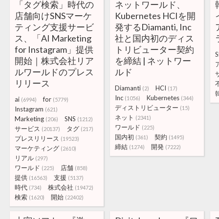
「タグ検索」時代の
ネットワールド、
店舗向けSNSマーケ
Kubernetes HCIを開
ティング支援サービ
発するDiamanti, Inc
ス、「AI Marketing
社と国内初のディス
for Instagram」提供
トリビューター契約
S
開始｜株式会社リア
を締結 | ネットワー
ルワールドのプレス
ルド
リリース
Diamanti
HCI
(2)
(17)
Inc
Kubernetes
(1056)
(344)
ai
for
(6994)
(5779)
ディストリビューター
(15)
Instagram
(621)
ネット
(2341)
Marketing
SNS
(206)
(1212)
ワールド
(225)
サービス
タグ
(20137)
(217)
国内初
契約
(361)
(1495)
プレスリリース
(19523)
締結
開発
(1274)
(7222)
マーケティング
(2610)
リアル
(297)
ワールド
店舗
(225)
(858)
提供
支援
(16563)
(5137)
時代
株式会社
(734)
(19472)
検索
開始
(1620)
(22402)