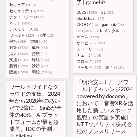
了 | gamebiz
セキュア
(1010)
セキュリティ
(6990)
2025
31
(1083)
(539)
テクノロジー
(4376)
blockchain
(122)
ネット
(2341)
CROOZ
gamebiz
(10)
(766)
レスリリース
(2)
Lab
エレメンタル
(348)
(1)
ワールド
代理
(225)
(108)
ゲーム
(1555)
包括
契約
(145)
(1495)
サービス
(20137)
対策
成長
(4722)
(460)
ストーリー
(76)
拡大
持続
(1532)
(114)
チェーン
(584)
支援
締結
(5137)
(1274)
ブロック
(847)
脆弱
診断
(3390)
(690)
ワールド
終了
(225)
(4151)
販売
開始
(3998)
(22402)
「明治安田Jリーグワ
ワールドワイドなク
ールドチャレンジ2024
ラウドの支出、2024
powered by docomo」
年から2028年のあい
において「音響XRを活
だで2倍に。SaaSが全
用した新しいスポーツ
体の40%、AIプラッ
観戦」の実証を実施 |
トフォームが最も急
NTTソノリティ株式会
成長。IDCの予測 –
社のプレスリリース
Publickey