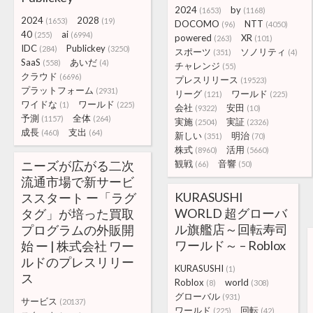
2024
by
(1653)
(1168)
2024
2028
(1653)
(19)
DOCOMO
NTT
(96)
(4050)
40
ai
(255)
(6994)
powered
XR
(263)
(101)
IDC
Publickey
(284)
(3250)
スポーツ
ソノリティ
(351)
(4)
SaaS
あいだ
(558)
(4)
チャレンジ
(55)
クラウド
(6696)
プレスリリース
(19523)
プラットフォーム
(2931)
リーグ
ワールド
(121)
(225)
ワイドな
ワールド
(1)
(225)
会社
安田
(9322)
(10)
予測
全体
(1157)
(264)
実施
実証
(2504)
(2326)
成長
支出
(460)
(64)
新しい
明治
(351)
(70)
株式
活用
(8960)
(5660)
ニーズが広がる二次
観戦
音響
(66)
(50)
流通市場で新サービ
KURASUSHI
ススタート ー「ラグ
WORLD 超グローバ
タグ」が培った買取
ル旗艦店～回転寿司
プログラムの外販開
ワールド～ – Roblox
始 ー | 株式会社 ワー
ルドのプレスリリー
KURASUSHI
(1)
ス
Roblox
world
(8)
(308)
グローバル
(931)
サービス
(20137)
ワールド
回転
(225)
(42)