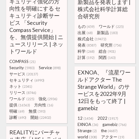
キュリティ強化の方
新製品を発表します |
向性を明確にする セ
株式会社科学計算総
キュリティ診断サー
合研究所
ビス 「Security
もの
ワールド
(459)
(225)
Compass Service」
出展
新製品
(68)
(183)
を、無償提供開始 | ニ
株式会社
(19472)
ュースリリース | ネッ
発表
研究所
(8587)
(756)
トワールド
科学
総合
(268)
(901)
計算
関西
(192)
(143)
COMPASS
(21)
Security
Service
(5983)
(898)
EXNOA、『流星ワー
サービス
(20137)
ルドアクター The
セキュリティ
(6990)
Strange World』のサ
ネット
(2341)
リリース
ービスを2022年9月
(8746)
ワールド
強化
(225)
(2936)
12日をもって終了 |
提供
方向性
(16563)
(16)
gamebiz
明確
無償
(69)
(593)
診断
開始
(690)
(22402)
12
2022
(1454)
(1917)
EXNOA
gamebiz
(36)
(766)
Strange
the
REALITYにバーチャ
(2)
(4687)
world
アクター
(308)
(19)