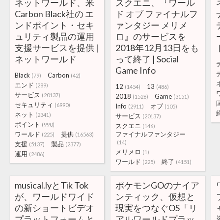
ネットワールド、米
スクエニ、『ワール
Carbon Black社の エ
ド オブ ファイナルフ
ンドポイント・セキ
ァンタジー メリメ
ュリティ製品の運用
ロ』のサービスを
支援サービスを提供 |
2018年12月13日をも
ネットワールド
って終了 | Social
Game Info
Black
Carbon
(79)
(42)
エンド
(289)
12
13
(1454)
(486)
サービス
(20137)
2018
Game
(1526)
(3151)
セキュリティ
(6990)
Info
オブ
(2911)
(105)
ネット
(2341)
サービス
(20137)
ポイント
(990)
スクエニ
(146)
ワールド
提供
ファイナルファンタジー
(225)
(16563)
(14)
支援
製品
(5137)
(2377)
メリメロ
(1)
運用
(2486)
ワールド
終了
(225)
(4151)
musical.lyとTik Tok
ポケモンGOのナイア
が、ワールドワイド
ンティック、仮想と
の新ショートビデオ
現実をつなぐOS「リ
プラットフォームと
アルワールドプラッ