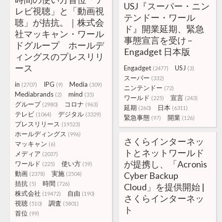
USJ『スーパー・ニン
レビ視聴」と「動画視
テンドー・ワール
聴」が拮抗。｜株式会
ド』開業延期、緊急
社マッキャン・ワール
事態宣言を受け –
ドグループ ホールデ
Engadget 日本版
ィングスのプレスリリ
ース
Engadget
USJ
(2477)
(3)
スーパー
(332)
in
IPG
Media
(2707)
(9)
(309)
ニンテンドー
(72)
Mediabrands
mind
(2)
(35)
ワールド
宣言
(225)
(243)
グループ
コロナ
(2980)
(963)
延期
日本
(260)
(6311)
テレビ
デジタル
(1064)
(3329)
緊急事態
開業
(97)
(126)
プレスリリース
(19523)
ホールディングス
(996)
さくらインターネッ
マッキャン
(6)
トとネットワールド
メディア
(2037)
が提携し、「Acronis
ワールド
使い方
(225)
(59)
動画
実施
Cyber Backup
(2378)
(2504)
拮抗
時間
(5)
(726)
Cloud」を提供開始 |
株式会社
自由
(19472)
(190)
さくらインターネッ
視聴
調査
(510)
(5801)
ト
首位
(99)