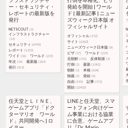
フラストラクチャ
打倒を本格化、ビザ
ー・セキュリティ・
発給を開始 | ワール
レポートの最新版を
ド | 最新記事 | ニュー
発行
ズウィーク日本版 オ
フィシャルサイト
NETSCOUT
N
(3)
インフラストラクチャー
オフィシャル
(152)
(16)
サイト
(6260)
セキュリティ
(6990)
ニューズウィーク日本版
(8)
レポート
(1353)
ビザ
ワールド
(37)
(225)
ワイド
ワールド
(36)
(225)
北朝鮮
反体制派
(192)
(3)
年次
最新版
(56)
(363)
打倒
最新
(2)
(1092)
発行
(413)
朝鮮
本格
(3)
(604)
独裁
発給
(2)
(4)
自由
記事
(190)
(572)
開始
(22402)
任天堂とＬＩＮＥ、
LINEと任天堂、スマ
ゲームアプリ「ドク
ートフォン向けゲー
ターマリオ ワール
ム事業における協業
ド」共同開発へ | ロ
に合意、ゲームアプ
イター
リ『Dr. Mario