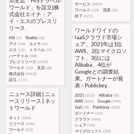
ル支店「HISトラベル
サービス
(20137)
ワールド」を設立|株
ワールド
流星
(225)
(20)
式会社エイチ・ア
終了
(4151)
イ・エスのプレスリ
リース
ワールドワイドの
IaaSクラウド市場シ
HIS
Reality
(19)
(50)
ェア、2021年は1位
アイ
エイチ
(538)
(31)
エス
トラベル
AWS、2位マイクロソ
(121)
(75)
バーチャル
(388)
フト、3位には
プレスリリース
(19523)
Alibaba、4位が
ワールド
支店
(225)
(48)
Googleとの調査結
株式会社
(19472)
果。ガートナーが発
設立
(1172)
表 – Publickey
ニュース詳細 | ニュ
2021
Alibaba
(2113)
(36)
ースリリース | ネッ
AWS
Google
(4619)
(5999)
トワールド
IaaS
Publickey
(98)
(3250)
ガートナー
(103)
ネット
(2341)
クラウド
(6696)
リリース
(8746)
シェア
(740)
ワールド
(225)
マイクロソフト
(579)