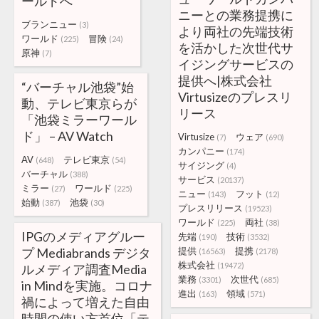
ールドへ
ニーとの業務提携に
ブランニュー
(3)
より両社の先端技術
ワールド
冒険
(225)
(24)
を活かした次世代サ
原神
(7)
イジングサービスの
提供へ|株式会社
“バーチャル池袋”始
Virtusizeのプレスリ
動、テレビ東京らが
リース
「池袋ミラーワール
ド」 – AV Watch
Virtusize
ウェア
(7)
(690)
カンパニー
(174)
AV
テレビ東京
(648)
(54)
サイジング
(4)
バーチャル
(388)
サービス
(20137)
ミラー
ワールド
(27)
(225)
ニュー
フット
(143)
(12)
始動
池袋
(387)
(30)
プレスリリース
(19523)
ワールド
両社
(225)
(38)
IPGのメディアグルー
先端
技術
(190)
(3532)
プ Mediabrands デジタ
提供
提携
(16563)
(2178)
株式会社
(19472)
ルメディア調査Media
業務
次世代
(3301)
(685)
in Mindを実施。コロナ
進出
領域
(163)
(571)
禍によって増えた自由
時間の使い方首位「テ