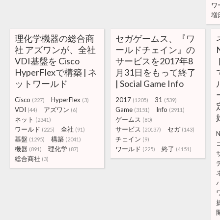
ワ
増
理化学機器の総合商
セガゲームス、『ワ
社 アズワンが、全社
ールドチェイン』の
VDI基盤を Cisco
サービスを2017年8
HyperFlexで構築 | ネ
月31日をもって終了
ットワールド
| Social Game Info
Cisco
HyperFlex
2017
31
(227)
(3)
(1205)
(539)
VDI
アズワン
Game
Info
(44)
(6)
(3151)
(2911)
ネット
ゲームス
(2341)
(80)
ワールド
全社
サービス
セガ
(225)
(91)
(20137)
(143)
N
基盤
構築
チェイン
(1295)
(2041)
(9)
機器
理化学
ワールド
終了
(891)
(87)
(225)
(4151)
総合商社
(3)