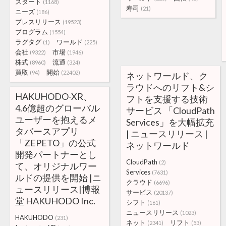
スタート
(1168)
寿司
(21)
ニーズ
(186)
プレスリリース
(19523)
プログラム
(1554)
ラグタグ
ワールド
(1)
(225)
会社
市場
(9322)
(1946)
株式
流通
(8960)
(324)
買取
開始
(94)
(22402)
ネットワールド、ク
ラウドへのリフト&シ
HAKUHODO-XR、
フトを支援する技術
4.6億超のグローバル
サービス 「CloudPath
ユーザーを抱えるメ
Services」を大幅拡充
タバースアプリ
| ニュースリリース |
「ZEPETO」の公式
ネットワールド
開発パートナーとし
CloudPath
(2)
て、オリジナルワー
Services
(7631)
ルドの提供を開始 |ニ
クラウド
(6696)
ュースリリース|博報
サービス
(20137)
堂 HAKUHODO Inc.
シフト
(161)
ニュースリリース
(1023)
HAKUHODO
(231)
ネット
リフト
(2341)
(53)