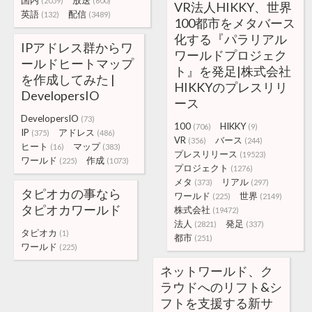
国内
放送
(2059)
(600)
VR法人HIKKY、世界
英語
配信
(132)
(3489)
100都市をメタバース
化する『パラリアル
IPアドレス群からワ
ワールドプロジェク
ールドヒートマップ
ト』を発足|株式会社
を作成してみた |
HIKKYのプレスリリ
DevelopersIO
ース
DevelopersIO
(73)
100
HIKKY
(706)
(9)
IP
アドレス
(375)
(486)
VR
バース
(356)
(244)
ヒート
マップ
(16)
(383)
プレスリリース
(19523)
ワールド
作成
(225)
(1073)
プロジェクト
(1276)
メタ
リアル
(373)
(297)
タピオカの事なら
ワールド
世界
(225)
(2149)
タピオカワールド
株式会社
(19472)
法人
発足
(2821)
(337)
タピオカ
(1)
都市
(251)
ワールド
(225)
ネットワールド、ク
ラウドへのリフト&シ
フトを支援する新サ