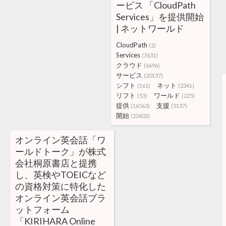
ービス 「CloudPath
Services」を提供開始
| ネットワールド
CloudPath
(2)
Services
(7631)
クラウド
(6696)
サービス
(20137)
シフト
ネット
(161)
(2341)
リフト
ワールド
(53)
(225)
提供
支援
(16563)
(5137)
開始
(22402)
オンライン英会話「ワ
ールドトーク」が株式
会社桐原書店と提携
し、英検やTOEICなど
の資格対策に特化した
オンライン英会話プラ
ットフォーム
「KIRIHARA Online