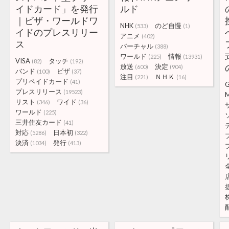
イドカード」を発行
ルド
｜ビザ・ワールドワ
NHK
のど自慢
(533)
(1)
イドのプレスリリー
アニメ
(402)
ス
バーチャル
(388)
ワールド
情報
(225)
(13931)
VISA
タッチ
(82)
(192)
放送
決定
(600)
(904)
バンド
ビザ
(100)
(37)
注目
ＮＨＫ
(221)
(16)
プリペイドカード
(41)
プレスリリース
(19523)
リスト
ワイド
(346)
(36)
ワールド
(225)
三井住友カード
(41)
対応
日本初
(5286)
(322)
決済
発行
(1034)
(413)