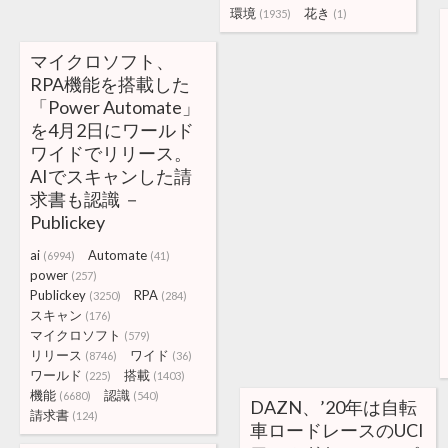
環境
花き
(1935)
(1)
マイクロソフト、
RPA機能を搭載した
「Power Automate」
を4月2日にワールド
ワイドでリリース。
AIでスキャンした請
求書も認識 －
Publickey
ai
Automate
(6994)
(41)
power
(257)
Publickey
RPA
(3250)
(284)
スキャン
(176)
マイクロソフト
(579)
リリース
ワイド
(8746)
(36)
ワールド
搭載
(225)
(1403)
機能
認識
(6680)
(540)
DAZN、’20年は自転
請求書
(124)
車ロードレースのUCI