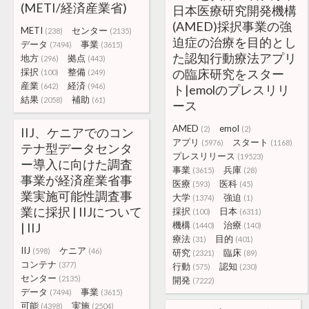
(METI/経済産業省)
日本医療研究開発機構
(AMED)採択事業の強
METI
センター
(238)
(2135)
迫症の治療を目的とし
データ
事業
(7494)
(3615)
た認知行動療法アプリ
地方
拠点
(296)
(443)
採択
整備
の臨床研究をスター
(100)
(249)
産業
経済
(642)
(946)
ト|emolのプレスリリ
結果
補助
(2058)
(61)
ース
AMED
emol
(2)
(2)
IIJ、ケニアでのコン
アプリ
スタート
(5976)
(1168)
テナ型データセンタ
プレスリリース
(19523)
ー導入に向けた調査
事業
兵庫
(3615)
(28)
事業が経済産業省事
医療
医科
(593)
(45)
業実施可能性調査事
大学
強迫
(1374)
(1)
業に採択 | IIJについて
採択
日本
(100)
(6311)
機構
治療
| IIJ
(1440)
(140)
療法
目的
(31)
(401)
IIJ
ケニア
(598)
(46)
研究
臨床
(2321)
(89)
コンテナ
(377)
行動
認知
(575)
(230)
センター
(2135)
開発
(7222)
データ
事業
(7494)
(3615)
可能
実施
(4398)
(2504)