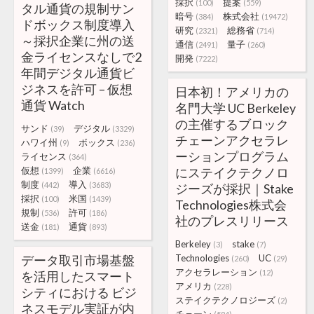
採択
提案
(100)
(559)
タル通貨の規制サン
暗号
株式会社
(384)
(19472)
ドボックス制度導入
研究
総務省
(2321)
(714)
～採択企業に州の送
通信
量子
(2491)
(260)
金ライセンスなしで2
開発
(7222)
年間デジタル通貨ビ
ジネスを許可 – 仮想
日本初！アメリカの
通貨 Watch
名門大学 UC Berkeley
の主催するブロック
サンド
デジタル
(39)
(3329)
チェーンアクセラレ
ハワイ州
ボックス
(9)
(236)
ーションプログラム
ライセンス
(364)
仮想
企業
にステイクテクノロ
(1399)
(6616)
制度
導入
(442)
(3683)
ジーズが採択｜Stake
採択
米国
(100)
(1439)
Technologies株式会
規制
許可
(536)
(186)
社のプレスリリース
送金
通貨
(181)
(893)
Berkeley
stake
(3)
(7)
データ取引市場基盤
Technologies
UC
(260)
(29)
アクセラレーション
(12)
を活用したスマート
アメリカ
(228)
シティにおける ビジ
ステイクテクノロジーズ
(2)
ネスモデル実証が内