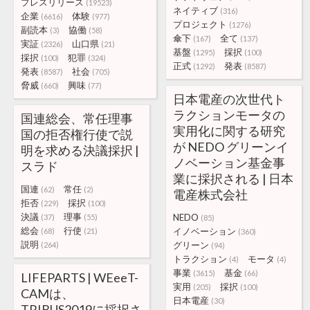
プレスリリース
(19523)
ネイティブ
(316)
企業
体験
(6616)
(977)
プロジェクト
(1276)
副読本
協働
(3)
(58)
傘下
全て
(167)
(137)
実証
山口県
(2326)
(21)
基盤
採択
(1295)
(100)
採択
犯罪
(100)
(324)
正式
発表
(1292)
(8587)
発表
社会
(8587)
(705)
脅威
興味
(660)
(77)
日本電産の次世代ト
ラクションモータの
国連総会、常任理事
実用化に関する研究
国の拒否権行使で説
が NEDO グリーンイ
明を求める決議採択 |
ノベーション基金事
スラド
業に採択される | 日本
国連
常任
(62)
(2)
電産株式会社
拒否
採択
(229)
(100)
決議
理事
NEDO
(37)
(55)
(85)
総会
行使
イノベーション
(68)
(21)
(360)
説明
グリーン
(264)
(94)
トラクション
モータ
(4)
(4)
事業
基金
(3615)
(66)
LIFEPARTS | WEeeT-
実用
採択
(205)
(100)
CAMは、
日本電産
(30)
TRIBUS2019に採択さ