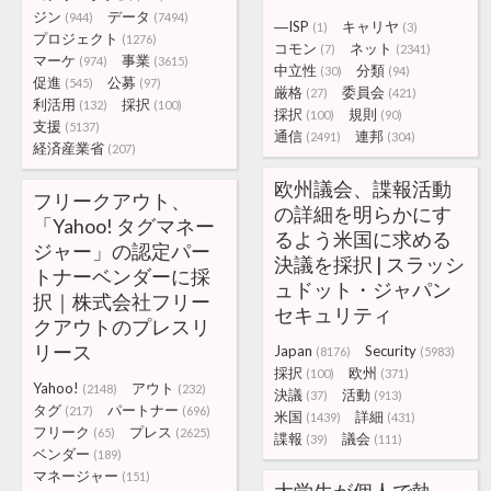
ジン
データ
(944)
(7494)
―ISP
キャリヤ
(1)
(3)
プロジェクト
(1276)
コモン
ネット
(7)
(2341)
マーケ
事業
(974)
(3615)
中立性
分類
(30)
(94)
促進
公募
(545)
(97)
厳格
委員会
(27)
(421)
利活用
採択
(132)
(100)
採択
規則
(100)
(90)
支援
(5137)
通信
連邦
(2491)
(304)
経済産業省
(207)
欧州議会、諜報活動
フリークアウト、
の詳細を明らかにす
「Yahoo! タグマネー
るよう米国に求める
ジャー」の認定パー
決議を採択 | スラッシ
トナーベンダーに採
ュドット・ジャパン
択｜株式会社フリー
セキュリティ
クアウトのプレスリ
リース
Japan
Security
(8176)
(5983)
採択
欧州
(100)
(371)
Yahoo!
アウト
(2148)
(232)
決議
活動
(37)
(913)
タグ
パートナー
(217)
(696)
米国
詳細
(1439)
(431)
フリーク
プレス
(65)
(2625)
諜報
議会
(39)
(111)
ベンダー
(189)
マネージャー
(151)