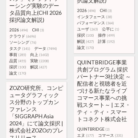
択論文解説)
ーシング実験のデー
2026
CHI
(494)
(3)
タ品質向上(CHI 2026
インタフェース
(38)
採択論文解説)
パフォーマンス
(364)
ユーザ
公平に
(263)
(1)
2026
CHI
(494)
(3)
採択
操作
(100)
(499)
クラウド
(6696)
解説
計算
(427)
(192)
ソーシング
(76)
論文
(170)
タスク
データ
(141)
(7494)
事前
向上
(285)
(1602)
品質
実験
(455)
(2208)
QUINTBRIDGE事業
採択
解説
(100)
(427)
共創プログラム 採択
論文
(170)
パートナー3社決定 ～
配信者と視聴者を近
ZOZO研究所、コンピ
づける新たなライブ
ュータグラフィック
コマース事業への挑
ス分野のトップカン
戦スタート～ | エヌ・
ファレンス
ティ・ティ・スマー
「SIGGRAPH Asia
トコネクト株式会社
2024」にて論文採択 |
QUINTBRIDGE
株式会社ZOZOのプレ
(2)
エヌ
コマース
(177)
(331)
スリリース