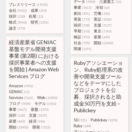
データ
三菱重工
(7494)
(16)
プレスリリース
(19523)
事業
冷却
(3615)
(63)
会社
成果
(9322)
(319)
創出
労働
(291)
(226)
採択
松尾
(100)
(13)
実装
実証
(773)
(2326)
株式
研究
(8960)
(2321)
採択
支援
(100)
(5137)
論文
(170)
早期
東京
(210)
(1565)
検証
産業
(955)
(642)
経済産業省 GENIAC
社会
開始
(705)
(22402)
基盤モデル開発支援
関連
(1071)
事業 (第2期) における
採択事業者への支援
Rubyアソシエーショ
を開始 | Amazon Web
ン、Ruby処理系の改
Services ブログ
善や開発支援ツール
などをテーマにした
Amazon
(9591)
プロジェクトを公
GENIAC
(11)
募、採択されると助
Services
Web
(7631)
(10593)
成金50万円を支給 –
ブログ
モデル
(9054)
(1316)
事業
基盤
Publickey
(3615)
(1295)
採択
支援
(100)
(5137)
50
Publickey
(351)
(3250)
産業
経済
(642)
(946)
Ruby
(144)
開始
開発
(22402)
(7222)
アソシエーション
(6)