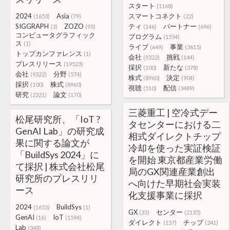
スタート
(1168)
2024
Asia
スマートコネクト
(1653)
(79)
(22)
SIGGRAPH
ZOZO
ティ
パートナー
(3)
(93)
(146)
(696)
コンピュータグラフィック
プログラム
(1554)
ス
(1)
ライブ
事業
(649)
(3615)
トップカンファレンス
(1)
会社
挑戦
(9322)
(144)
プレスリリース
(19523)
採択
新たな
(100)
(378)
会社
分野
(9322)
(574)
株式
決定
(8960)
(904)
採択
株式
(100)
(8960)
視聴
配信
(510)
(3489)
研究
論文
(2321)
(170)
三菱重工 | 空冷式デー
松尾研究所、「IoT ?
タセンターにおける二
GenAI Lab」の研究成
相式ダイレクトチップ
果に関する論文が
冷却を使った実証検証
「BuildSys 2024」に
を開始 東京都産業労働
て採択 | 株式会社松尾
局のGX関連産業創出
研究所のプレスリリ
へ向けた早期社会実装
ース
化支援事業に採択
2024
BuildSys
(1653)
(1)
GX
センター
(35)
(2135)
GenAI
IoT
(16)
(1594)
ダイレクト
チップ
(157)
(241)
Lab
(348)