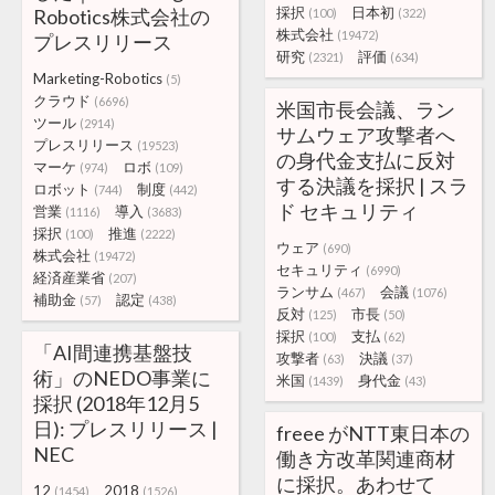
採択
日本初
Robotics株式会社の
(100)
(322)
株式会社
(19472)
プレスリリース
研究
評価
(2321)
(634)
Marketing-Robotics
(5)
クラウド
(6696)
米国市長会議、ラン
ツール
(2914)
サムウェア攻撃者へ
プレスリリース
(19523)
の身代金支払に反対
マーケ
ロボ
(974)
(109)
する決議を採択 | スラ
ロボット
制度
(744)
(442)
ド セキュリティ
営業
導入
(1116)
(3683)
採択
推進
(100)
(2222)
ウェア
(690)
株式会社
(19472)
セキュリティ
(6990)
経済産業省
(207)
ランサム
会議
(467)
(1076)
補助金
認定
(57)
(438)
反対
市長
(125)
(50)
採択
支払
(100)
(62)
「AI間連携基盤技
攻撃者
決議
(63)
(37)
術」のNEDO事業に
米国
身代金
(1439)
(43)
採択 (2018年12月5
日): プレスリリース |
freee がNTT東日本の
NEC
働き方改革関連商材
に採択。あわせて
12
2018
(1454)
(1526)