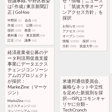
合議事録､中野区教委
せ・情報｜ニュース
は｢作成｣ 東京新聞訂
｜「筑波大学オープ
正 | GoHoo
ンアクセス方針」を
採択
中野区
会合
(1)
(53)
作成
公開
(1073)
(4616)
お知らせ
(4668)
採択
教委
(100)
(7)
アクセス
(3438)
教科書
東京新聞
(50)
(19)
オープン
(1684)
訂正
議事
(276)
(62)
情報
採択
(13931)
(100)
方針
筑波大学
(505)
(26)
経済産業省公募のデ
ータ利活用促進支援
事業にデータエクス
チェンジコンソーシ
アムのプロジェクト
が採択：
米連邦通信委員会、
MarkeZine（マーケ
厳格なネット中立性
ジン）
を定めた新規則を採
択―ISPはコモンキャ
MarkeZine
(916)
リヤに分類 –
エクスチェンジ
(26)
TechCrunch
コンソーシアム
(143)