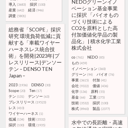
NEDOグリーンイノ
導入
採択
(3683)
(100)
ベーション基金事業
産業
経済
(642)
(946)
に採択 「バイオもの
調査
(5801)
づくり技術による
CO2を原料とした高
総務省「SCOPE」採択
付加価値化学品の製
研究 環境負荷低減に貢
品化」 | 積水化学工業
献する「車載ワイヤー
株式会社
ハーネスレス統合技
術」を開発|2023年|プ
co
NEDO
(761)
(85)
レスリリース|デンソー
もの
(459)
テン – DENSO TEN
イノベーション
(360)
グリーン
バイオ
Japan –
(94)
(76)
事業
付加
(3615)
(41)
2023
DENSO
(1936)
(30)
会社
価値
(9322)
(436)
Scope
Ten
(20)
(17)
化学
原料
(136)
(55)
テン
デンソー
(131)
(63)
基金
工業
(66)
(275)
プレスリリース
(19523)
技術
採択
(3532)
(100)
レス
(410)
株式
製品
(8960)
(2377)
ワイヤーハーネス
(1)
低減
技術
(134)
(3532)
水中での長距離・高速
採択
環境
(100)
(1935)