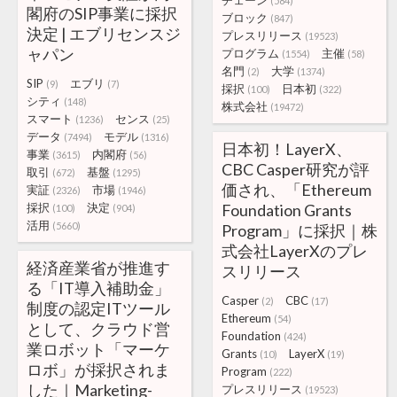
チェーン
(584)
閣府のSIP事業に採択
ブロック
(847)
決定 | エブリセンスジ
プレスリリース
(19523)
ャパン
プログラム
主催
(1554)
(58)
名門
大学
(2)
(1374)
SIP
エブリ
(9)
(7)
採択
日本初
(100)
(322)
シティ
(148)
株式会社
(19472)
スマート
センス
(1236)
(25)
データ
モデル
(7494)
(1316)
日本初！LayerX、
事業
内閣府
(3615)
(56)
CBC Casper研究が評
取引
基盤
(672)
(1295)
価され、「Ethereum
実証
市場
(2326)
(1946)
採択
決定
Foundation Grants
(100)
(904)
活用
(5660)
Program」に採択｜株
式会社LayerXのプレ
経済産業省が推進す
スリリース
る「IT導入補助金」
Casper
CBC
(2)
(17)
制度の認定ITツール
Ethereum
(54)
として、クラウド営
Foundation
(424)
業ロボット「マーケ
Grants
LayerX
(10)
(19)
ロボ」が採択されま
Program
(222)
した｜Marketing-
プレスリリース
(19523)