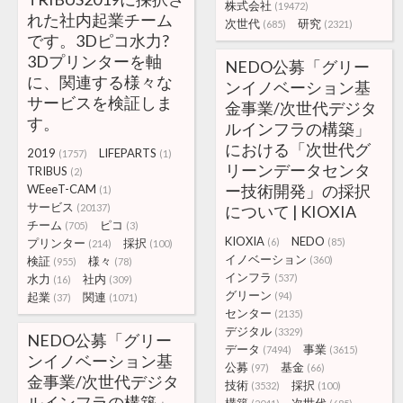
株式会社
(19472)
れた社内起業チーム
次世代
研究
(685)
(2321)
です。3Dピコ水力?
3Dプリンターを軸
NEDO公募「グリー
に、関連する様々な
ンイノベーション基
サービスを検証しま
金事業/次世代デジタ
す。
ルインフラの構築」
における「次世代グ
2019
LIFEPARTS
(1757)
(1)
リーンデータセンタ
TRIBUS
(2)
ー技術開発」の採択
WEeeT-CAM
(1)
サービス
(20137)
について | KIOXIA
チーム
ピコ
(705)
(3)
KIOXIA
NEDO
プリンター
採択
(6)
(85)
(214)
(100)
イノベーション
検証
様々
(360)
(955)
(78)
インフラ
水力
社内
(537)
(16)
(309)
グリーン
起業
関連
(94)
(37)
(1071)
センター
(2135)
デジタル
(3329)
NEDO公募「グリー
データ
事業
(7494)
(3615)
ンイノベーション基
公募
基金
(97)
(66)
金事業/次世代デジタ
技術
採択
(3532)
(100)
ルインフラの構築」