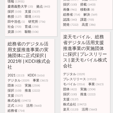
情報
(13931)
採択
搭載
(100)
(1403)
慶應義塾大学
拠点
(35)
(443)
画像
移動体
(961)
(8)
採択
支援
(100)
(5137)
総務省
解決
(714)
(569)
教授
環境
(127)
(1935)
認識
課題
(540)
(705)
田中浩也
研究所
(1)
(756)
開発
高度
(7222)
(386)
社会
育成
(705)
(358)
資源
駆動
(109)
(106)
楽天モバイル、総務
省デジタル活用支援
総務省のデジタル活
推進事業の実施団体
用支援推進事業の実
に採択 | プレスリリー
施団体に正式採択 |
ス | 楽天モバイル株式
2021年 | KDDI株式会
会社
社
デジタル
(3329)
2021
KDDI
(2113)
(1616)
プレスリリース
(19523)
デジタル
事業
(3329)
(3615)
モバイル
事業
(3516)
(3615)
団体
実施
(422)
(2504)
団体
実施
(422)
(2504)
採択
推進
(100)
(2222)
採択
推進
(100)
(2222)
支援
(5137)
支援
(5137)
株式会社
(19472)
株式会社
(19472)
正式
活用
(1292)
(5660)
楽天
活用
(1120)
(5660)
総務省
(714)