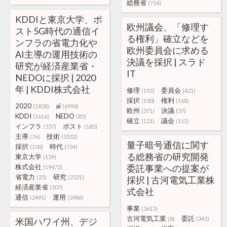
総務省
(714)
KDDIと東京大学、ポ
欧州議会、「修理す
スト5G時代の通信イ
る権利」確立などを
ンフラの省電力化や
欧州委員会に求める
AI主導の運用技術の
決議を採択 | スラド
研究が経済産業省・
IT
NEDOに採択 | 2020
年 | KDDI株式会社
修理
委員会
(192)
(421)
採択
権利
(100)
(168)
2020
ai
(1858)
(6994)
欧州
決議
(371)
(37)
KDDI
NEDO
(1616)
(85)
確立
議会
(121)
(111)
インフラ
ポスト
(537)
(185)
主導
技術
(76)
(3532)
量子暗号通信に関す
採択
時代
(100)
(734)
る総務省の研究開発
東京大学
(139)
株式会社
委託事業への提案が
(19472)
省電力
研究
(25)
(2321)
採択 | 古河電気工業株
経済産業省
(207)
式会社
通信
運用
(2491)
(2486)
事業
(3615)
古河電気工業
委託
(8)
(345)
米国ハワイ州、デジ