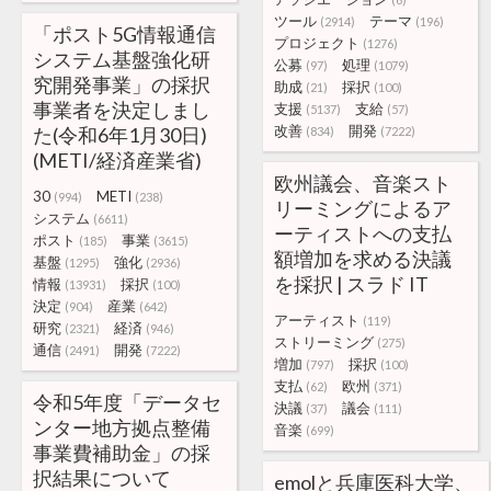
ツール
テーマ
(2914)
(196)
「ポスト5G情報通信
プロジェクト
(1276)
システム基盤強化研
公募
処理
(97)
(1079)
究開発事業」の採択
助成
採択
(21)
(100)
事業者を決定しまし
支援
支給
(5137)
(57)
改善
開発
た(令和6年1月30日)
(834)
(7222)
(METI/経済産業省)
欧州議会、音楽スト
30
METI
(994)
(238)
リーミングによるア
システム
(6611)
ーティストへの支払
ポスト
事業
(185)
(3615)
額増加を求める決議
基盤
強化
(1295)
(2936)
を採択 | スラド IT
情報
採択
(13931)
(100)
決定
産業
(904)
(642)
アーティスト
(119)
研究
経済
(2321)
(946)
ストリーミング
(275)
通信
開発
(2491)
(7222)
増加
採択
(797)
(100)
支払
欧州
(62)
(371)
令和5年度「データセ
決議
議会
(37)
(111)
ンター地方拠点整備
音楽
(699)
事業費補助金」の採
択結果について
emolと兵庫医科大学、