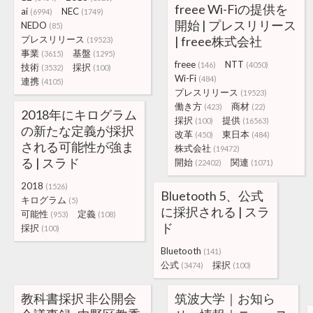
freee Wi-Fiの提供を
ai
NEC
(6994)
(1749)
開始 | プレスリリース
NEDO
(85)
プレスリリース
| freee株式会社
(19523)
事業
基盤
(3615)
(1295)
freee
NTT
(146)
(4050)
技術
採択
(3532)
(100)
Wi-Fi
(484)
連携
(4105)
プレスリリース
(19523)
働き方
商材
(423)
(22)
2018年にキログラム
採択
提供
(100)
(16563)
の新たな定義が採択
改革
東日本
(450)
(484)
される可能性が強ま
株式会社
(19472)
る | スラド
開始
関連
(22402)
(1071)
2018
(1526)
Bluetooth 5、公式
キログラム
(5)
に採択される | スラ
可能性
定義
(953)
(108)
ド
採択
(100)
Bluetooth
(141)
公式
採択
(3474)
(100)
教科書採択 非公開会
筑波大学｜お知ら