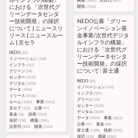
構築
次世代
(2041)
(685)
における 「次世代グ
開発
(7222)
リーンデータセンタ
ー技術開発」の採択
NEDO公募「グリー
について | ニュースリ
ンイノベーション基
リース | ニュースルー
金事業/次世代デジタ
ム | 京セラ
ルインフラの構築」
における「次世代グ
NEDO
(85)
リーンデータセンタ
イノベーション
(360)
ー技術開発」の採択
インフラ
(537)
について : 富士通
グリーン
(94)
センター
(2135)
NEDO
(85)
デジタル
(3329)
イノベーション
(360)
データ
(7494)
インフラ
(537)
リリース
(8746)
グリーン
(94)
ルーム
事業
(1233)
(3615)
センター
(2135)
京セラ
公募
(112)
(97)
デジタル
(3329)
基金
技術
(66)
(3532)
データ
事業
(7494)
(3615)
採択
構築
(100)
(2041)
公募
基金
(97)
(66)
次世代
開発
(685)
(7222)
富士通
技術
(1284)
(3532)
採択
構築
(100)
(2041)