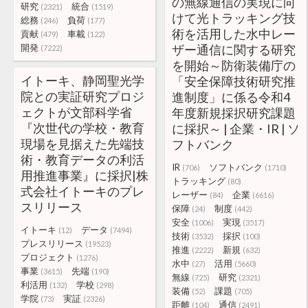
の無線通信の実現に向
研究
統合
(2321)
(1519)
けて光トラッキング技
総務
負荷
(246)
(177)
術を活用した水中レー
貢献
車載
(479)
(122)
開発
ザー通信に関する研究
(7222)
を開始～防衛装備庁の
イトーキ、静岡聖光学
「安全保障技術研究推
院との実証研究プロジ
進制度」に係る令和4
ェクトが文部科学省
年度新規採択研究課題
『次世代の学校・教育
に採択～ | 企業・IR | ソ
現場を見据えた先端技
フトバンク
術・教育データの利活
IR
ソフトバンク
(706)
(1710)
用推進事業』に採択|株
トラッキング
(80)
式会社イトーキのプレ
レーザー
企業
(84)
(6616)
スリリース
保障
制度
(24)
(442)
安全
実現
(1006)
(3517)
イトーキ
データ
(12)
(7494)
技術
採択
(3532)
(100)
プレスリリース
(19523)
推進
新規
(2222)
(632)
プロジェクト
(1276)
水中
活用
(27)
(5660)
事業
先端
(3615)
(190)
無線
研究
(725)
(2321)
利活用
学校
(132)
(298)
装備
課題
(52)
(705)
学院
実証
(73)
(2326)
距離
通信
(104)
(2491)