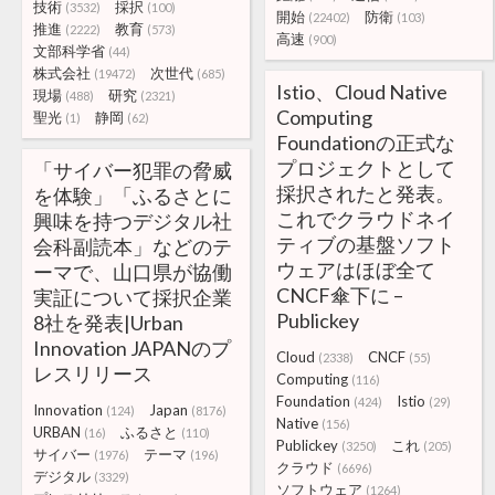
技術
採択
(3532)
(100)
開始
防衛
(22402)
(103)
推進
教育
(2222)
(573)
高速
(900)
文部科学省
(44)
株式会社
次世代
(19472)
(685)
Istio、Cloud Native
現場
研究
(488)
(2321)
Computing
聖光
静岡
(1)
(62)
Foundationの正式な
プロジェクトとして
「サイバー犯罪の脅威
採択されたと発表。
を体験」「ふるさとに
これでクラウドネイ
興味を持つデジタル社
ティブの基盤ソフト
会科副読本」などのテ
ウェアはほぼ全て
ーマで、山口県が協働
CNCF傘下に –
実証について採択企業
Publickey
8社を発表|Urban
Innovation JAPANのプ
Cloud
CNCF
(2338)
(55)
レスリリース
Computing
(116)
Foundation
Istio
(424)
(29)
Innovation
Japan
(124)
(8176)
Native
(156)
URBAN
ふるさと
(16)
(110)
Publickey
これ
(3250)
(205)
サイバー
テーマ
(1976)
(196)
クラウド
(6696)
デジタル
(3329)
ソフトウェア
(1264)