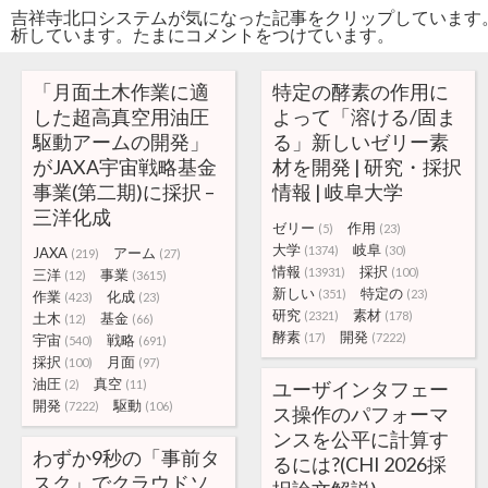
吉祥寺北口システムが気になった記事をクリップしています
析しています。たまにコメントをつけています。
「月面土木作業に適
特定の酵素の作用に
した超高真空用油圧
よって「溶ける/固ま
駆動アームの開発」
る」新しいゼリー素
がJAXA宇宙戦略基金
材を開発 | 研究・採択
事業(第二期)に採択 –
情報 | 岐阜大学
三洋化成
ゼリー
作用
(5)
(23)
大学
岐阜
(1374)
(30)
JAXA
アーム
(219)
(27)
情報
採択
(13931)
(100)
三洋
事業
(12)
(3615)
新しい
特定の
(351)
(23)
作業
化成
(423)
(23)
研究
素材
(2321)
(178)
土木
基金
(12)
(66)
酵素
開発
(17)
(7222)
宇宙
戦略
(540)
(691)
採択
月面
(100)
(97)
油圧
真空
(2)
(11)
ユーザインタフェー
開発
駆動
(7222)
(106)
ス操作のパフォーマ
ンスを公平に計算す
わずか9秒の「事前タ
るには?(CHI 2026採
スク」でクラウドソ