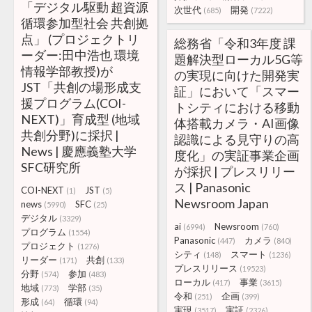
「デジタル駆動 超資源
次世代
開発
(685)
(7222)
循環参加型社会 共創拠
点」 (プロジェクトリ
総務省「令和3年度 課
ーダー:田中浩也 環境
題解決型ローカル5G等
情報学部教授)が
の実現に向けた開発実
JST「共創の場形成支
証」において「スマー
援プログラム(COI-
トシティにおける移動
NEXT)」育成型 (地域
体搭載カメラ・AI画像
共創分野)に採択 |
認識による見守りの高
News | 慶應義塾大学
度化」の実証事業企画
SFC研究所
が採択 | プレスリリー
ス | Panasonic
COI-NEXT
JST
(1)
(5)
Newsroom Japan
news
SFC
(5990)
(25)
デジタル
(3329)
ai
Newsroom
(6994)
(760)
プログラム
(1554)
Panasonic
カメラ
(447)
(840)
プロジェクト
(1276)
シティ
スマート
(148)
(1236)
リーダー
共創
(171)
(133)
プレスリリース
(19523)
分野
参加
(574)
(483)
ローカル
事業
(417)
(3615)
地域
学部
(773)
(35)
令和
企画
(251)
(399)
形成
循環
(64)
(94)
実現
実証
(3517)
(2326)