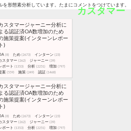
ルを形態素分析しています。たまにコメントをつけています。
カスタマー
カスタマージャーニー分析に
よる認証済OA数増加のため
の施策提案(インターンレポー
ト)
OA
ため
インターン
(8)
(2673)
(23)
カスタマー
ジャーニー
(262)
(39)
レポート
分析
増加
(1353)
(2251)
(797)
提案
施策
認証
(559)
(249)
(1468)
カスタマージャーニー分析に
よる認証済OA数増加のため
の施策提案(インターンレポー
ト)
OA
ため
インターン
(8)
(2673)
(23)
カスタマー
ジャーニー
(262)
(39)
レポート
分析
増加
(1353)
(2251)
(797)