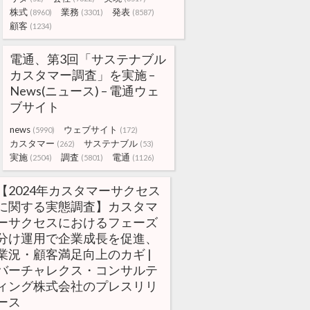
株式
業務
発表
(8960)
(3301)
(8587)
顧客
(1234)
電通、第3回「サステナブル
カスタマー調査」を実施 –
News(ニュース) – 電通ウェ
ブサイト
news
ウェブサイト
(5990)
(172)
カスタマー
サステナブル
(262)
(53)
実施
調査
電通
(2504)
(5801)
(1126)
【2024年カスタマーサクセス
に関する実態調査】カスタマ
ーサクセスにおけるフェーズ
分け運用で企業成長を促進、
業況・顧客満足向上のカギ |
バーチャレクス・コンサルテ
ィング株式会社のプレスリリ
ース