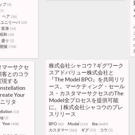
ップ
(4)
(1)
ヘア
(26)
ユニリーバ
(10)
変身
(14)
昭和
(29)
盛り
(2)
開催
(734)
株式会社シャコウ ? ギグワーク
タマーサクセ
スアドバリュー株式会社と
顧客とのコラ
『The Model BPO』を共同リリ
実現する
ース。マーケティング・セール
stellation
ス・カスタマーサクセスのThe
eate Your
Model全プロセスを提供可能
e ユニリタ
に。 | 株式会社シャコウのプレ
llation
(13)
スリリース
ng
(2)
Your
BPO
Model
the
(606)
(82)
(135)
(4687)
カスタマー
ギグ
コウ
(262)
(15)
(5)