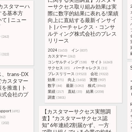
 カスタマーハ
ーサクセス取り組み効果は実
する基本方
際に数字的結果に表れる!業績
 | ニュー
向上に直結する最新インサイ
T
ト | バーチャレクス・コンサ
ルティング株式会社のプレス
ー
(262)
リリース
)
2024
イン
(1653)
(837)
本
(322)
カスタマー
(262)
コンサルティング
サイト
(538)
(6260)
サクセス
バーチャレクス
(85)
(11)
trans-DX
プレスリリース
会社
(19523)
(9322)
効果
向上
実態
活用でカスタマー
(971)
(1602)
(907)
数字
最新
株式
(44)
(1092)
(8960)
推進 | ト
業績
直結
結果
(217)
(35)
(2058)
株式会社のプ
調査
(5801)
【カスタマーサクセス実態調
upport
(691)
262)
査】“カスタマーサクセス認
ス
(202)
知” 6年連続2割届かず、一方
で取り組んでいる企業の約86