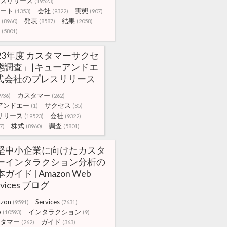
スリリース
(19523)
ート
会社
実態
(1353)
(9322)
(907)
発表
結果
(8960)
(8587)
(2058)
(5801)
23年度 カスタマーサクセ
態調査」|キューアンドエ
式会社のプレスリリース
カスタマー
936)
(262)
アンドエー
サクセス
(1)
(85)
リリース
会社
(19523)
(9322)
株式
調査
7)
(8960)
(5801)
堅中小企業に向けたカスタ
ーインタラクション分析の
ガイド | Amazon Web
rvices ブログ
zon
Services
(9591)
(7631)
b
インタラクション
(10593)
(9)
タマー
ガイド
(262)
(363)