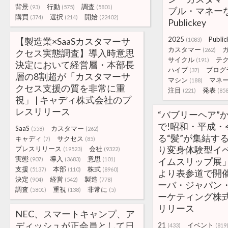
背景
行動
調査
(93)
(575)
(5801)
ブル・マネーな
購買
選択
開始
(374)
(214)
(22402)
Publickey
2025
Public
【製造業×SaaSカスタマーサ
(1083)
カスタマー
(262)
クセス実態調査】導入時意思
サイクル
テ
(191)
決定において経営層・本部長
ハイプ
プログ
(37)
層の8割超が「カスタマーサ
マシン
マネ
(188)
クセス支援の質を非常に重
注目
発表
(221)
(85
視」 | キャディ株式会社のプ
レスリリース
“バブリーヘア”か
で!昭和・平成・
SaaS
カスタマー
(558)
(262)
る“髪”が集結す
キャディ
サクセス
(7)
(85)
り変身体験型イ
プレスリリース
会社
(19523)
(9322)
実態
導入
意思
(907)
(3683)
(101)
イムスリップ展」3
支援
本部
株式
(5137)
(110)
(8960)
より表参道で開催決
決定
経営
製造
(904)
(542)
(778)
ーバ・ジャパン
調査
重視
非常に
(5801)
(138)
(5)
ーケティング株
リリース
NEC、スマートキャンプ、ア
ディッシュが正会員として日
21
イベント
(433)
(819