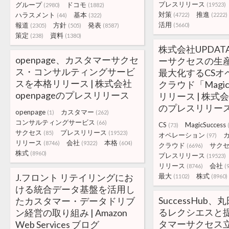
プレスリリース
グループ
ドコモ
(19523)
(2980)
(1882)
対策
推進
ハラスメント
基本
(4722)
(2222)
(44)
(322)
活用
報道
方針
発表
(5660)
(2305)
(505)
(8587)
策定
資料
(238)
(1380)
株式会社UPDA
openpage、カスタマーサクセ
ーサクセスの生
ス・コンサルティングサービ
最大化するCSオ
スを本格リリース | 株式会社
クラウド「MagicS
openpageのプレスリリース
リリース | 株式会
のプレスリリー
openpage
カスタマー
(1)
(262)
コンサルティングサービス
(66)
CS
MagicSuccess
(73)
サクセス
プレスリリース
(85)
(19523)
オペレーション
(97)
リリース
会社
本格
(8746)
(9322)
(604)
クラウド
サク
(6696)
株式
(8960)
プレスリリース
(19523)
リリース
会社
(8746)
(
J.フロント リテイリングにお
最大
株式
(1102)
(8960)
ける統合データ基盤を活用し
SuccessHub
たカスタマー・データドリブ
るレクシエスと
ン経営の取り組み | Amazon
タマーサクセス
Web Services ブログ