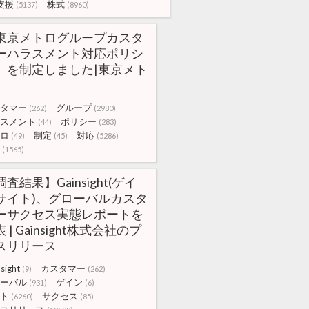
支援
株式
(5137)
(8960)
東京メトログループカスタ
ーハラスメント対応ポリシ
」を制定しました|東京メト
タマー
グループ
(262)
(2980)
スメント
ポリシー
(44)
(283)
ロ
制定
対応
(49)
(45)
(5286)
(1565)
査結果】Gainsight(ゲイ
サイト)、グローバルカスタ
ーサクセス実態レポートを
 | Gainsight株式会社のプ
スリリース
sight
カスタマー
(9)
(262)
ーバル
ゲイン
(931)
(6)
ト
サクセス
(6260)
(85)