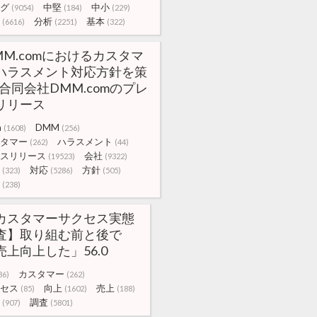
グ
中堅
中小
(9054)
(184)
(229)
分析
基本
(6616)
(2251)
(322)
MM.comにおけるカスタマ
ハラスメント対応方針を策
|合同会社DMM.comのプレ
リリース
m
DMM
(1608)
(256)
タマー
ハラスメント
(262)
(44)
スリリース
会社
(19523)
(9322)
対応
方針
(323)
(5286)
(505)
(238)
カスタマーサクセス実態
査】取り組む前と後で
売上向上した」56.0
カスタマー
36)
(262)
セス
向上
売上
(85)
(1602)
(188)
調査
(907)
(5801)