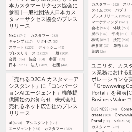
カスタマー
スリ
本カスタマーサクセス協会に
(262)
タイム
バブリー
(307)
参画 | 一般社団法人日本カス
プレスリリース
(19523)
タマーサクセス協会のプレス
マーケティング
(2610)
リリース
会社
体験
(9322)
(977)
展示
平成
(107)
(211)
NEC
カスタマー
(1749)
(262)
株式
決定
(8960)
(904)
キャンプ
サクセス
(117)
(85)
表参道
象徴
(37)
(10)
スマート
ディッシュ
(1236)
(43)
集結
(26)
プレスリリース
一般
(19523)
(1084)
会員
協会
参画
(586)
(804)
(203)
ユニリタ、カス
日本
法人
社団
(6311)
(2821)
(441)
ス業務における
「売れるD2C AIカスタマーア
ボレーションを
シスタント」に「コンバージ
「Growwwing Con
ョンAIエージェント」機能提
Portal」を発表|Cr
供開始のお知らせ | 株式会社
Business Valu
売れるネット広告社のプレス
BUSINESS
Conste
(594)
リリース
create
Growwwi
(103)
Portal
value
(130)
(64)
ai
アシスタント
(6994)
(170)
カスタマー
(262)
エージェント
カスタマー
(481)
(262)