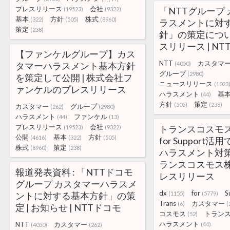
プレスリリース
会社
「NTTグループ
(19523)
(9322)
基本
方針
株式
(322)
(505)
(8960)
ラスメントに対
策定
(238)
針」の策定について
スリリース | NT
【ファンケルグループ】カス
NTT
カスタマ
タマーハラスメント基本方針
(4050)
グループ
(2980)
を策定して公開 | 株式会社フ
ニュースリリース
(1023
ァンケルのプレスリリース
ハラスメント
基
(44)
方針
策定
(505)
(238)
カスタマー
グループ
(262)
(2980)
ハラスメント
ファンケル
(44)
(13)
プレスリリース
会社
トランスコスモス、
(19523)
(9322)
公開
基本
方針
(4616)
(322)
(505)
for Support
株式
策定
(8960)
(238)
ハラスメント対策を
ランスコスモス
報道発表資料 : 「NTTドコモ
レスリリース
グループ カスタマーハラスメ
dx
for
S
ントに対する基本方針」の策
(1155)
(5779)
Trans
カスタマー
(6)
(
定 | お知らせ | NTTドコモ
コスモス
トラン
(52)
ハラスメント
NTT
カスタマー
(44)
(4050)
(262)