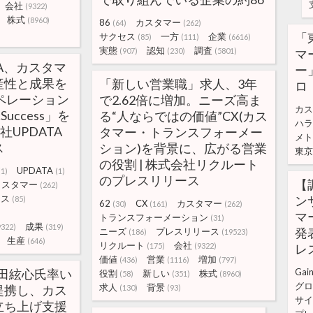
会社
(9322)
株式
(8960)
86
カスタマー
(64)
(262)
「
サクセス
一方
企業
(85)
(111)
(6616)
実態
認知
調査
(907)
(230)
(5801)
マ
TA、カスタマ
ー
産性と成果を
「新しい営業職」求人、3年
ロ
ペレーション
で2.62倍に増加。ニーズ高ま
カス
uccess」を
る“人ならではの価値”CX(カス
ハラ
社UPDATA
タマー・トランスフォーメー
メト
ス
ション)を背景に、広がる営業
東京
の役割 | 株式会社リクルート
UPDATA
(1)
(1)
のプレスリリース
【調
カスタマー
(262)
セス
ン
(85)
62
CX
カスタマー
(30)
(161)
(262)
マ
トランスフォーメーション
(31)
成果
9322)
(319)
発表
ニーズ
プレスリリース
(186)
(19523)
生産
(646)
リクルート
会社
(175)
(9322)
レ
価値
営業
増加
(436)
(1116)
(797)
、丸田絃心氏率い
Gain
役割
新しい
株式
(58)
(351)
(8960)
グロ
求人
背景
提携し、カス
(130)
(93)
サイ
立ち上げ支援