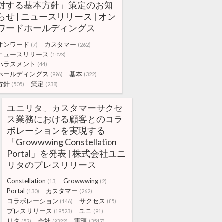
対する基本方針」策定のお知
らせ | ニュースリリース | オン
ワードホールディングス
オンワード
カスタマー
(7)
(262)
ニュースリリース
(1023)
ハラスメント
(44)
ホールディングス
基本
(996)
(322)
方針
策定
(505)
(238)
ユニリタ、カスタマーサクセ
ス業務における顧客とのコラ
ボレーションを実現する
「Growwwing Constellation
Portal」を発表 | 株式会社ユニ
リタのプレスリリース
Constellation
Growwwing
(13)
(2)
Portal
カスタマー
(130)
(262)
コラボレーション
サクセス
(146)
(85)
プレスリリース
ユニ
(19523)
(91)
リタ
会社
実現
(52)
(9322)
(3517)