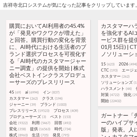
吉祥寺北口システムが気になった記事をクリップしています
購買においてAI利用者の45.4%
カスタマーハ
が「発見やワクワクが増えた」
を強化するAI
と回答。購買行動の変化を背景
ービス群を提供
に、AI時代における生活者のブ
01月15日) | 
ランド選択プロセスを可視化す
ノソリューシ
る「AI時代のカスタマージャー
15
2026
(623)
(494
ニー調査」の提供を開始 | 株式
CTC
エージ
(193)
会社ベストインクラスプロデュ
カスタマー
(262)
ーサーズのプレスリリース
ソリューションズ
(1
ハラスメント
(44)
45
ai
イン
(69)
(6994)
(837)
対策
強化
(4722)
(2
カスタマー
クラス
(262)
(194)
開始
(22402)
ジャーニー
ブランド
(39)
(1003)
プレスリリース
プロセス
(19523)
(409)
ガートナー「
プロデューサーズ
ベスト
(3)
(153)
ーのハイプサイ
会社
利用
回答
(9322)
(5467)
(492)
版」発表。人
変化
提供
時代
(358)
(16563)
(734)
株式
生活
発見
(8960)
(705)
(795)
ン・カスタマ