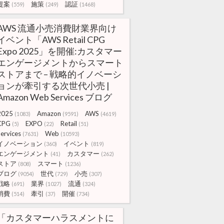
提案
施策
認証
(559)
(249)
(1468)
AWS 流通小売消費財業界向け
イベント「AWS Retail CPG
Expo 2025」を開催:カスタマー
エンゲージメントからスマート
ストアまで – 戦略的イノベーシ
ョンが牽引する次世代小売 |
Amazon Web Services ブログ
2025
Amazon
AWS
(1083)
(9591)
(4619)
CPG
EXPO
Retail
(5)
(22)
(51)
ervices
Web
(7631)
(10593)
イノベーション
イベント
(360)
(819)
エンゲージメント
カスタマー
(41)
(262)
ストア
スマート
(808)
(1236)
ブログ
世代
小売
(9054)
(729)
(307)
戦略
業界
流通
(691)
(1027)
(324)
消費
牽引
開催
(514)
(37)
(734)
「カスタマーハラスメントに