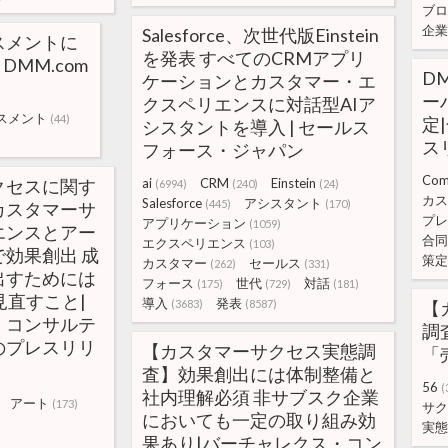
ブロ
企業
Salesforce、次世代版Einstein
スメントに
を発表 すべてのCRMアプリ
DMM.com
D
ケーションとカスタマー・エ
ー
)
クスペリエンスに対話型AIア
スメント
(44)
定
シスタントを導入 | セールス
ス
フォース・ジャパン
Co
クセスに関す
ai
CRM
Einstein
(6994)
(240)
(24)
カス
Salesforce
アシスタント
(445)
(170)
カスタマーサ
プレ
アプリケーション
(1059)
エンスとアー
合同
エクスペリエンス
(103)
効果創出 成
策定
カスタマー
セールス
(262)
(331)
出すためには
フォース
世代
対話
(175)
(729)
(181)
見直すこと|
導入
発表
(3683)
(8587)
【
・コンサルテ
調
のプレスリリ
【カスタマーサクセス実態調
「
査】効果創出には体制整備と
56
(
社内理解必須 非サブスク企業
アート
(173)
サク
においても一定の取り組み効
実態
果あり|バーチャレクス・コン