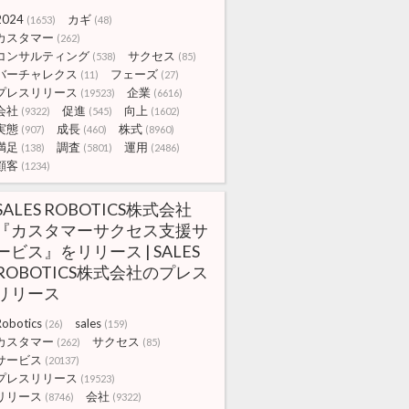
2024
カギ
(1653)
(48)
カスタマー
(262)
コンサルティング
サクセス
(538)
(85)
バーチャレクス
フェーズ
(11)
(27)
プレスリリース
企業
(19523)
(6616)
会社
促進
向上
(9322)
(545)
(1602)
実態
成長
株式
(907)
(460)
(8960)
満足
調査
運用
(138)
(5801)
(2486)
顧客
(1234)
SALES ROBOTICS株式会社
『カスタマーサクセス支援サ
ービス』をリリース | SALES
ROBOTICS株式会社のプレス
リリース
Robotics
sales
(26)
(159)
カスタマー
サクセス
(262)
(85)
サービス
(20137)
プレスリリース
(19523)
リリース
会社
(8746)
(9322)