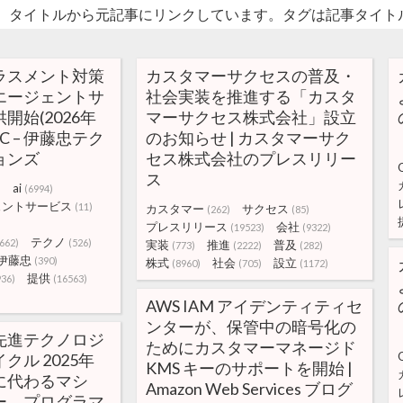
。タイトルから元記事にリンクしています。タグは記事タイト
ラスメント対策
カスタマーサクセスの普及・
エージェントサ
社会実装を推進する「カスタ
開始(2026年
マーサクセス株式会社」設立
CTC – 伊藤忠テク
のお知らせ | カスタマーサク
ョンズ
セス株式会社のプレスリリー
ス
ai
)
(6994)
ェントサービス
(11)
カスタマー
サクセス
(262)
(85)
プレスリリース
会社
(19523)
(9322)
テクノ
662)
(526)
実装
推進
普及
(773)
(2222)
(282)
伊藤忠
(390)
株式
社会
設立
(8960)
(705)
(1172)
提供
936)
(16563)
AWS IAM アイデンティティセ
ンターが、保管中の暗号化の
先進テクノロジ
ためにカスタマーマネージド
クル 2025年
KMS キーのサポートを開始 |
に代わるマシ
Amazon Web Services ブログ
ー、プログラマ