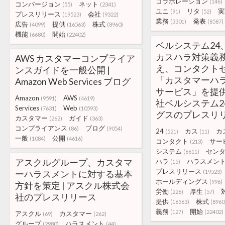
コラボレーション
(146)
コンバージョン
ネット
(55)
(2341)
ユニ
リタ
実
(91)
(52)
プレスリリース
会社
(19523)
(9322)
業務
発表
(3301)
(8587)
広告
提供
株式
(4099)
(16563)
(8960)
機能
開始
(6680)
(22402)
ベルシステム24
カスハラ対策義
AWS カスタマーコンプライア
え、コンタクト
ンスガイドを一般公開 |
「カスタマーハ
Amazon Web Services ブログ
サービス」を提供
Amazon
AWS
(9591)
(4619)
社ベルシステム2
Services
Web
(7631)
(10593)
グスのプレスリ
カスタマー
ガイド
(262)
(363)
コンプライアンス
ブログ
(86)
(9054)
24
カス
カ
(521)
(11)
一般
公開
(1084)
(4616)
コンタクト
サー
(213)
システム
セン
(6611)
アスクルグループ、カスタマ
ハラ
ハラスメン
(15)
プレスリリース
ーハラスメントに対する基本
(19523)
ホールディングス
(996)
方針を策定 | アスクル株式会
労働
厚生
(226)
(57)
社のプレスリリース
提供
株式
(16563)
(8960
義務
開始
(127)
(22402)
アスクル
カスタマー
(69)
(262)
グループ
ハラスメント
(2980)
(44)