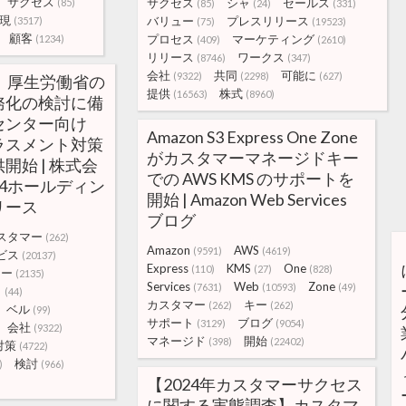
サクセス
サクセス
シャ
セールス
(85)
(85)
(24)
(331)
現
バリュー
プレスリリース
(3517)
(75)
(19523)
顧客
プロセス
マーケティング
(1234)
(409)
(2610)
リリース
ワークス
(8746)
(347)
会社
共同
可能に
(9322)
(2298)
(627)
、厚生労働省の
提供
株式
(16563)
(8960)
務化の検討に備
センター向け
Amazon S3 Express One Zone
ラスメント対策
がカスタマーマネージドキー
開始 | 株式会
での AWS KMS のサポートを
4ホールディン
開始 | Amazon Web Services
リース
ブログ
スタマー
(262)
Amazon
AWS
(9591)
(4619)
ビス
(20137)
Express
KMS
One
(110)
(27)
(828)
ター
(2135)
Services
Web
Zone
(7631)
(10593)
(49)
ト
(44)
カスタマー
キー
(262)
(262)
ベル
(99)
サポート
ブログ
(3129)
(9054)
会社
(9322)
マネージド
開始
(398)
(22402)
対策
(4722)
検討
)
(966)
【2024年カスタマーサクセス
に関する実態調査】カスタマ