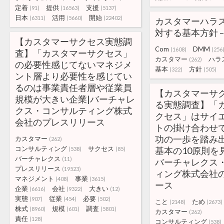
定着
提供
支援
(91)
(16563)
(5137)
日本
活用
開始
(6311)
(5660)
(22402)
カスタマーハラ
対する基本方針 – 
【カスタマーサクセス実態調
Com
DMM
(1608)
(256
査】「カスタマーサクセス」
カスタマー
ハラ
(262)
の必要性感じてないマネジメ
基本
方針
(322)
(505)
ント層より必要性を感じてい
るのは事業責任者層や従業員
【カスタマーサ
規模が大きい企業|バーチャレ
る実態調査】「
クス・コンサルティング株式
クセス」はサイ
会社のプレスリリース
トの掛け合わせで
功の一歩を踏み
カスタマー
(262)
コンサルティング
サクセス
基本の10原則を
(538)
(85)
バーチャレクス
(11)
バーチャレクス
プレスリリース
(19523)
ィング株式会社
マネジメント
事業
(408)
(3615)
ース
企業
会社
大きい
(6616)
(9322)
(12)
実態
従業
必要
(907)
(454)
(502)
こと
ため
(2148)
(2673)
株式
規模
調査
(8960)
(601)
(5801)
カスタマー
(262)
責任
(128)
コンサルティング
(538)