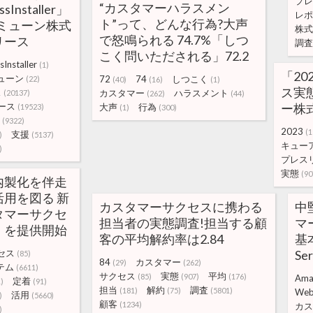
プレ
“カスタマーハラスメン
Installer」
レポ
ト”って、どんな行為?大声
ミューン株式
株式
で怒鳴られる 74.7%「しつ
リース
調査
こく問いただされる」72.2
sInstaller
(1)
「20
ューン
72
74
しつこく
(22)
(40)
(16)
(1)
ス実
ス
カスタマー
ハラスメント
(20137)
(262)
(44)
ース
ー株
大声
行為
(19523)
(1)
(300)
(9322)
2023
(1
支援
)
(5137)
キュー
)
プレス
実態
(90
内製化を伴走
用を図る 新
カスタマーサクセスに携わる
中
タマーサクセ
担当者の実態調査!担当する顧
マ
」を提供開始
客の平均解約率は2.84
基本
セス
Se
(85)
84
カスタマー
(29)
(262)
テム
(6611)
サクセス
実態
平均
(85)
(907)
(176)
Ama
定着
)
(91)
担当
解約
調査
(181)
(75)
(5801)
We
活用
)
(5660)
顧客
(1234)
カス
)