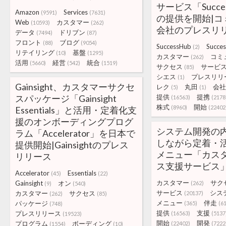
サービス「Success
Amazon
Services
(9591)
(7631)
の提供を開始|コ
Web
カスタマー
(10593)
(262)
会社のプレスリ
データ
ドリブン
(7494)
(87)
フロント
ブログ
(88)
(9054)
SuccessHub
Succes
(2)
リテイリング
基盤
(10)
(1295)
カスタマー
コミ
(262)
活用
経営
統合
(5660)
(542)
(1519)
サクセス
サービ
(85)
シエス
プレスリリ
(1)
Gainsight、カスタマーサクセ
レク
丸田
会社
(5)
(1)
スパッケージ「Gainsight
提供
提携
(16563)
(2178
株式
開始
(8960)
(22402
Essentials」と活用・定着化支
援のオンボーディングプログ
システム開発の
ラム「Accelerator」を日本で
しながら定着・活
提供開始|Gainsightのプレス
メニュー「カス
リリース
ス支援サービス
Accelerator
Essentials
(45)
(22)
カスタマー
サク
Gainsight
オン
(262)
(9)
(540)
サービス
シス
カスタマー
サクセス
(20137)
(262)
(85)
メニュー
伴走
パッケージ
(365)
(61
(748)
提供
支援
プレスリリース
(16563)
(5137
(19523)
開始
開発
プログラム
ボーディング
(22402)
(7222
(1554)
(10)