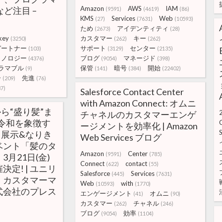
Amazon
AWS
IAM
ど注目 –
(9591)
(4619)
(86)
KMS
Services
Web
(27)
(7631)
(10593)
ため
アイデンティティ
(2673)
(28)
key
カスタマー
キー
(3250)
(262)
(262)
ガートナー
サポート
センター
(103)
(3129)
(2135)
クノロジー
ブログ
マネージド
(4376)
(9054)
(398)
ラマブル
保管
暗号
開始
(9)
(141)
(384)
(22402)
ー
先進
(209)
(76)
87)
Salesforce Contact Center
with Amazon Connect: オムニ
ら“盛り髪”ま
チャネルのカスタマーエンゲ
令和を象徴す
ージメントを効率化 | Amazon
S
る展示&なりき
Web Services ブログ
ベント「髪のタ
Amazon
Center
(9591)
(785)
月21日(金)
Connect
contact
(622)
(55)
定! | ユニリ
Salesforce
Services
(445)
(7631)
・カスタマーマ
Web
with
(10593)
(1770)
式会社のプレス
エンゲージメント
オムニ
(41)
(90)
カスタマー
チャネル
(262)
(246)
ブログ
効率
(9054)
(1104)
)