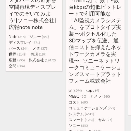
メタバースの世界を
『MEEQ』、数十~数
空間再現ディスプレ
百kbpsの超低ビットレ
イでのぞいてみよ
ートで利用可能な
う!|ソニー株式会社|
「AI監視カメラシステ
広報note|note
ム」をプロトタイプ実
装 〜ボクセル化した
Note
ソニー
(315)
(550)
3Dマップを伝送、 通
ディスプレイ
(371)
信コストを抑えたネッ
バース
メタ
(244)
(373)
トワークカメラを実
世界
再現
(2149)
(187)
現〜 | ソニーネットワ
広報
株式会社
(295)
(19472)
空間
(384)
ークコミュニケーショ
ンズスマートプラット
フォーム株式会社
ai
kbps
(6994)
(9)
MEEQ
カメラ
(20)
(840)
コスト
(680)
コミュニケーションズ
(772)
システム
(6611)
スマート
セル
(1236)
(95)
ソニー
(550)