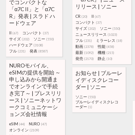
でコンパクトな
リリース | ソニー
「α7C II」と「α7C
R」発表 | スラド ハ
CR
II
(20)
(67)
ードウェア
コンパクト
(37)
サイズ
ソニー
(202)
(550)
II
コンパクト
(67)
(37)
ニュースリリース
(1023)
サイズ
ソニー
(202)
(550)
フル
ミラーレス
(231)
(18)
ハードウェア
(3108)
動画
性能
(2378)
(458)
フル
発表
(231)
(8587)
最新
機種
(1092)
(215)
発売
静止
(2170)
(10)
NUROモバイル、
eSIMの提供を開始 ～
お知らせ | ブルーレ
申し込みから開通ま
イディスクレコー
でオンラインで手続
ダー | ソニー
き完了～ | プレスリリ
ソニー
(550)
ース | ソニーネットワ
ブルーレイディスクレコ
ークコミュニケーシ
ーダー
(1)
ョンズ会社情報
eSIM
NURO
(44)
(47)
オンライン
(2109)