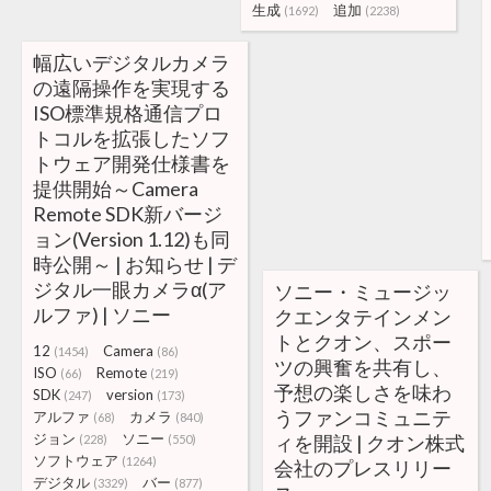
生成
追加
(1692)
(2238)
幅広いデジタルカメラ
の遠隔操作を実現する
ISO標準規格通信プロ
トコルを拡張したソフ
トウェア開発仕様書を
提供開始～Camera
Remote SDK新バージ
ョン(Version 1.12)も同
時公開～ | お知らせ | デ
ジタル一眼カメラα(ア
ソニー・ミュージッ
ルファ) | ソニー
クエンタテインメン
トとクオン、スポー
12
Camera
(1454)
(86)
ツの興奮を共有し、
ISO
Remote
(66)
(219)
予想の楽しさを味わ
SDK
version
(247)
(173)
うファンコミュニテ
アルファ
カメラ
(68)
(840)
ジョン
ソニー
ィを開設 | クオン株式
(228)
(550)
ソフトウェア
(1264)
会社のプレスリリー
デジタル
バー
(3329)
(877)