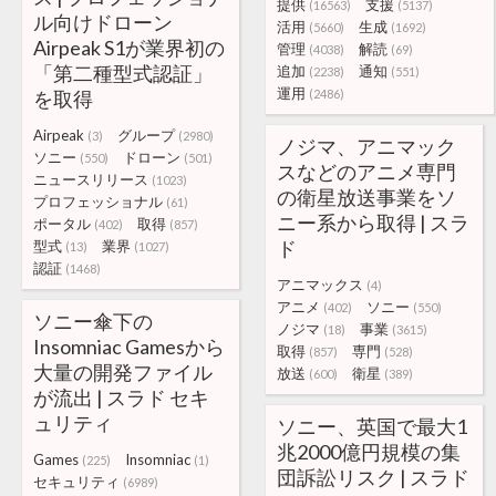
提供
支援
(16563)
(5137)
ル向けドローン
活用
生成
(5660)
(1692)
Airpeak S1が業界初の
管理
解読
(4038)
(69)
「第二種型式認証」
追加
通知
(2238)
(551)
運用
を取得
(2486)
Airpeak
グループ
(3)
(2980)
ノジマ、アニマック
ソニー
ドローン
(550)
(501)
スなどのアニメ専門
ニュースリリース
(1023)
の衛星放送事業をソ
プロフェッショナル
(61)
ニー系から取得 | スラ
ポータル
取得
(402)
(857)
ド
型式
業界
(13)
(1027)
認証
(1468)
アニマックス
(4)
アニメ
ソニー
(402)
(550)
ソニー傘下の
ノジマ
事業
(18)
(3615)
Insomniac Gamesから
取得
専門
(857)
(528)
大量の開発ファイル
放送
衛星
(600)
(389)
が流出 | スラド セキ
ュリティ
ソニー、英国で最大1
兆2000億円規模の集
Games
Insomniac
(225)
(1)
団訴訟リスク | スラド
セキュリティ
(6989)