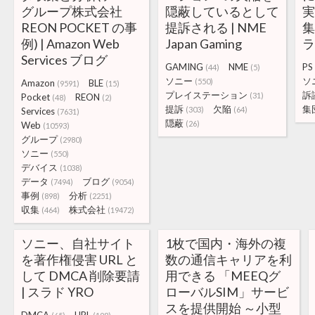
グループ株式会社
隠蔽しているとして
REON POCKET の事
提訴される | NME
集
例) | Amazon Web
Japan Gaming
Services ブログ
GAMING
NME
PS
(44)
(5)
ソニー
ソ
(550)
Amazon
BLE
(9591)
(15)
プレイステーション
訴
(31)
Pocket
REON
(48)
(2)
提訴
欠陥
集
(303)
(64)
Services
(7631)
隠蔽
(26)
Web
(10593)
グループ
(2980)
ソニー
(550)
デバイス
(1038)
データ
ブログ
(7494)
(9054)
事例
分析
(898)
(2251)
収集
株式会社
(464)
(19472)
ソニー、自社サイト
1枚で国内・海外の複
を著作権侵害 URL と
数の通信キャリアを利
して DMCA 削除要請
用できる 「MEEQグ
| スラド YRO
ローバルSIM」サービ
スを提供開始 ～小型