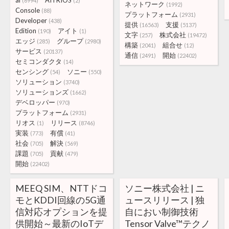
ai
AITRIOS
(6994)
(2)
ネットワーク
(1992)
Console
(88)
プラットフォーム
(2931)
Developer
(438)
提供
支援
(16563)
(5137)
Edition
アイト
(190)
(1)
文字
株式会社
(257)
(19472)
エッジ
グループ
(285)
(2980)
構築
組合せ
(2041)
(12)
サービス
(20137)
通信
開始
(2491)
(22402)
セミコンダクタ
(14)
センシング
ソニー
(54)
(550)
ソリューション
(3740)
ソリューションズ
(1662)
デベロッパー
(970)
プラットフォーム
(2931)
リオス
リリース
(1)
(8746)
実装
有償
(773)
(41)
社会
解決
(705)
(569)
課題
貢献
(705)
(479)
開始
(22402)
MEEQ SIM、NTTドコ
ソニー株式会社 | ニ
モとKDDI回線の5G通
ュースリリース | 独
信対応オプションを提
自におい制御技術
供開始～最新のIoTデ
Tensor Valve™テクノ