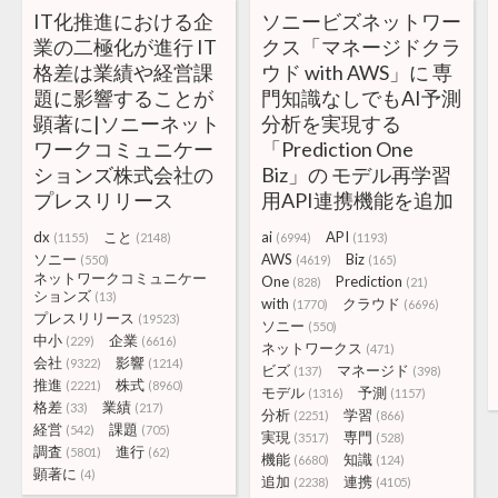
IT化推進における企
ソニービズネットワー
業の二極化が進行 IT
クス「マネージドクラ
格差は業績や経営課
ウド with AWS」に 専
題に影響することが
門知識なしでもAI予測
顕著に|ソニーネット
分析を実現する
ワークコミュニケー
「Prediction One
ションズ株式会社の
Biz」の モデル再学習
プレスリリース
用API連携機能を追加
dx
こと
ai
API
(1155)
(2148)
(6994)
(1193)
ソニー
AWS
Biz
(550)
(4619)
(165)
ネットワークコミュニケー
One
Prediction
(828)
(21)
ションズ
(13)
with
クラウド
(1770)
(6696)
プレスリリース
(19523)
ソニー
(550)
中小
企業
(229)
(6616)
ネットワークス
(471)
会社
影響
(9322)
(1214)
ビズ
マネージド
(137)
(398)
推進
株式
(2221)
(8960)
モデル
予測
(1316)
(1157)
格差
業績
(33)
(217)
分析
学習
(2251)
(866)
経営
課題
(542)
(705)
実現
専門
(3517)
(528)
調査
進行
(5801)
(62)
機能
知識
(6680)
(124)
顕著に
(4)
追加
連携
(2238)
(4105)