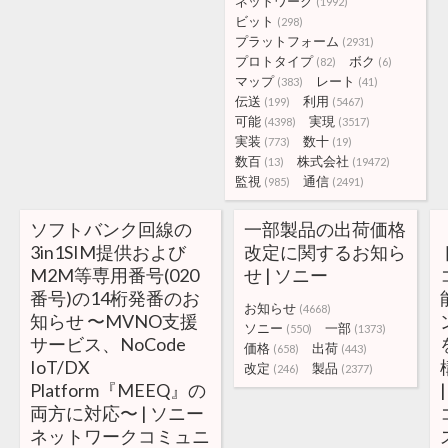
ネットワーク
(1992)
ビット
(298)
プラットフォーム
(2931)
プロトタイプ
ボク
(82)
(6)
マップ
レート
(383)
(41)
伝送
利用
(199)
(5467)
可能
実現
(4398)
(3517)
実装
数十
(773)
(19)
数百
株式会社
(13)
(19472)
監視
通信
(985)
(2491)
ソフトバンク回線の
一部製品の出荷価格
3in1SIM提供および
改定に関するお知ら
M2M等専用番号(020
せ | ソニー
番号)の14桁発番のお
お知らせ
(4668)
知らせ 〜MVNO支援
ソニー
一部
(550)
(1373)
サービス、NoCode
価格
出荷
(658)
(443)
IoT/DX
改定
製品
(246)
(2377)
Platform『MEEQ』の
両方に対応〜 | ソニー
ネットワークコミュニ