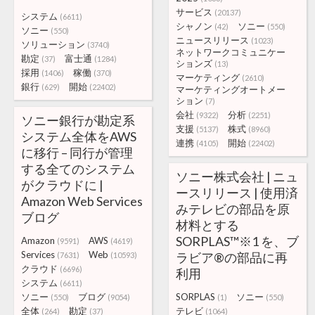
サービス
(20137)
システム
(6611)
シャノン
ソニー
(42)
(550)
ソニー
(550)
ニュースリリース
(1023)
ソリューション
(3740)
ネットワークコミュニケー
勘定
富士通
(37)
(1284)
ションズ
(13)
採用
稼働
(1406)
(370)
マーケティング
(2610)
銀行
開始
(629)
(22402)
マーケティングオートメー
ション
(7)
会社
分析
(9322)
(2251)
ソニー銀行が勘定系
支援
株式
(5137)
(8960)
システム全体をAWS
連携
開始
(4105)
(22402)
に移行 – 同行が管理
する全てのシステム
ソニー株式会社 | ニュ
がクラウドに |
ースリリース | 使用済
Amazon Web Services
みテレビの部品を原
ブログ
材料とする
SORPLAS™※1 を、ブ
Amazon
AWS
(9591)
(4619)
Services
Web
ラビア®の部品に再
(7631)
(10593)
クラウド
(6696)
利用
システム
(6611)
ソニー
ブログ
SORPLAS
ソニー
(550)
(9054)
(1)
(550)
全体
勘定
テレビ
(264)
(37)
(1064)