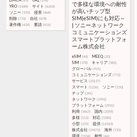
DMCA
URL
(65)
(198)
で多様な環境への耐性
YRO
サイト
(1684)
(6260)
が高いチップ型
ソニー
侵害
(550)
(468)
SIM(eSIM)にも対応～
削除
自社
(774)
(478)
| ソニーネットワーク
著作権
要請
(424)
(416)
コミュニケーションズ
スマートプラットフォ
ーム株式会社
eSIM
MEEQ
(44)
(20)
SIM
キャリア
(378)
(382)
グローバル
(931)
コミュニケーションズ
(772)
サービス
(20137)
スマート
ソニー
(1236)
(550)
チップ
(241)
ネットワーク
(1992)
プラットフォーム
(2931)
利用
国内
(5467)
(2059)
多様
対応
(112)
(5286)
小型
提供
(255)
(16563)
株式会社
海外
(19472)
(733)
環境
耐性
(1934)
(46)