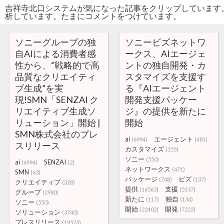
吉祥寺北口システムが気になった記事をクリップしています
析しています。たまにコメントをつけています。
ソニーグループの独
ソニービズネットワ
自AIによる消費者感
ークス、AIエージェ
性から、“戦略的で高
ントの独自開発・カ
品質なクリエイティ
スタマイズを支援す
ブ生成”を実
る『AIエージェント
現!SMN「SENZAI ク
開発支援パッケー
リエイティブ生成ソ
ジ』の提供を新たに
リューション」開始 |
開始
SMN株式会社のプレ
ai
エージェント
(6994)
(481)
スリリース
カスタマイズ
(155)
ソニー
(550)
ai
SENZAI
(6994)
(2)
ネットワークス
(471)
SMN
(63)
パッケージ
ビズ
(748)
(137)
クリエイティブ
(328)
提供
支援
(16563)
(5137)
グループ
(2980)
新たに
独自
(117)
(134)
ソニー
(550)
開始
開発
(22402)
(7222)
ソリューション
(3740)
プレスリリース
(19523)