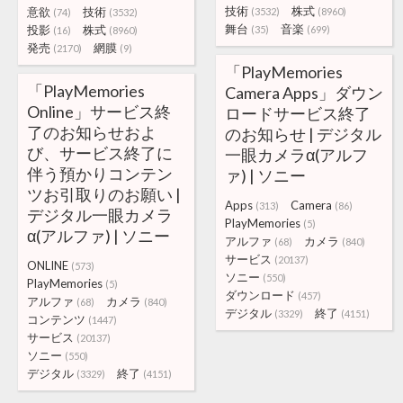
技術
株式
意欲
技術
(3532)
(8960)
(74)
(3532)
舞台
音楽
投影
株式
(35)
(699)
(16)
(8960)
発売
網膜
(2170)
(9)
「PlayMemories
「PlayMemories
Camera Apps」ダウン
Online」サービス終
ロードサービス終了
了のお知らせおよ
のお知らせ | デジタル
び、サービス終了に
一眼カメラα(アルフ
伴う預かりコンテン
ァ) | ソニー
ツお引取りのお願い |
Apps
Camera
(313)
(86)
デジタル一眼カメラ
PlayMemories
(5)
α(アルファ) | ソニー
アルファ
カメラ
(68)
(840)
サービス
(20137)
ONLINE
(573)
ソニー
(550)
PlayMemories
(5)
ダウンロード
(457)
アルファ
カメラ
(68)
(840)
デジタル
終了
(3329)
(4151)
コンテンツ
(1447)
サービス
(20137)
ソニー
(550)
デジタル
終了
(3329)
(4151)