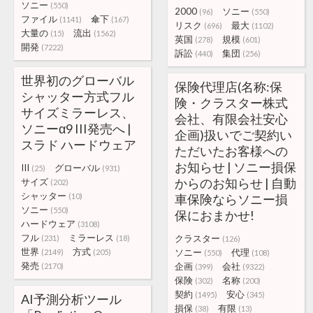
ソニー
(550)
2000
ソニー
(96)
(550)
ファイル
傘下
(1141)
(167)
リスク
最大
(696)
(1102)
大量の
流出
(15)
(1562)
英国
規模
(278)
(601)
開発
(7222)
訴訟
集団
(440)
(256)
世界初のグローバル
保険代理店(名称:保
シャッター方式フル
険・クラスター株式
サイズミラーレス、
会社、有限会社安心
ソニーα9 III発売へ |
企画)扱いでご契約い
スラド ハードウェア
ただいたお客様への
お知らせ | ソニー損保
III
グローバル
(25)
(931)
からのお知らせ | 自動
サイズ
(202)
シャッター
(10)
車保険ならソニー損
ソニー
(550)
保におまかせ!
ハードウェア
(3108)
フル
ミラーレス
クラスター
(231)
(18)
(126)
世界
方式
ソニー
代理
(2149)
(205)
(550)
(108)
発売
企画
会社
(2170)
(399)
(9322)
保険
名称
(302)
(200)
契約
安心
(1495)
(345)
AI予測分析ツール
損保
有限
(38)
(13)