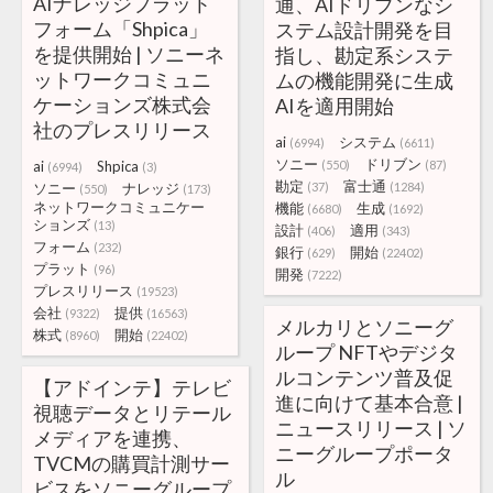
AIナレッジプラット
通、AIドリブンなシ
フォーム「Shpica」
ステム設計開発を目
を提供開始 | ソニーネ
指し、勘定系システ
ットワークコミュニ
ムの機能開発に生成
ケーションズ株式会
AIを適用開始
社のプレスリリース
ai
システム
(6994)
(6611)
ソニー
ドリブン
ai
Shpica
(550)
(87)
(6994)
(3)
勘定
富士通
ソニー
ナレッジ
(37)
(1284)
(550)
(173)
ネットワークコミュニケー
機能
生成
(6680)
(1692)
ションズ
(13)
設計
適用
(406)
(343)
フォーム
(232)
銀行
開始
(629)
(22402)
プラット
(96)
開発
(7222)
プレスリリース
(19523)
会社
提供
(9322)
(16563)
メルカリとソニーグ
株式
開始
(8960)
(22402)
ループ NFTやデジタ
ルコンテンツ普及促
【アドインテ】テレビ
進に向けて基本合意 |
視聴データとリテール
ニュースリリース | ソ
メディアを連携、
ニーグループポータ
TVCMの購買計測サー
ル
ビスをソニーグループ