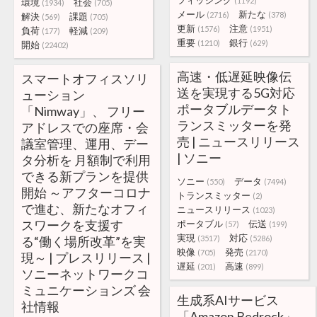
フィッシング
(1192)
環境
社会
(1934)
(705)
メール
新たな
(2716)
(378)
解決
課題
(569)
(705)
更新
注意
(1576)
(1951)
負荷
軽減
(177)
(209)
重要
銀行
(1210)
(629)
開始
(22402)
高速・低遅延映像伝
スマートオフィスソリ
送を実現する5G対応
ューション
ポータブルデータト
「Nimway」、 フリー
ランスミッターを発
アドレスでの座席・会
売 | ニュースリリース
議室管理、運用、デー
| ソニー
タ分析を 月額制で利用
できる新プランを提供
ソニー
データ
(550)
(7494)
開始 ～アフターコロナ
トランスミッター
(2)
で進む、新たなオフィ
ニュースリリース
(1023)
スワークを支援す
ポータブル
伝送
(57)
(199)
実現
対応
る“働く場所改革”を実
(3517)
(5286)
映像
発売
(705)
(2170)
現～ | プレスリリース |
遅延
高速
(201)
(899)
ソニーネットワークコ
ミュニケーションズ 会
生成系AIサービス
社情報
「Amazon Bedrock」