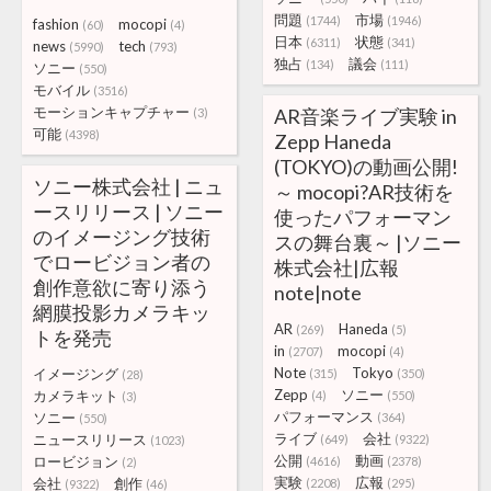
問題
市場
(1744)
(1946)
fashion
mocopi
(60)
(4)
日本
状態
(6311)
(341)
news
tech
(5990)
(793)
独占
議会
(134)
(111)
ソニー
(550)
モバイル
(3516)
モーションキャプチャー
AR音楽ライブ実験 in
(3)
可能
(4398)
Zepp Haneda
(TOKYO)の動画公開!
ソニー株式会社 | ニュ
～ mocopi?AR技術を
ースリリース | ソニー
使ったパフォーマン
のイメージング技術
スの舞台裏～ |ソニー
でロービジョン者の
株式会社|広報
創作意欲に寄り添う
note|note
網膜投影カメラキッ
AR
Haneda
(269)
(5)
トを発売
in
mocopi
(2707)
(4)
Note
Tokyo
イメージング
(315)
(350)
(28)
Zepp
ソニー
カメラキット
(4)
(550)
(3)
パフォーマンス
ソニー
(364)
(550)
ライブ
会社
ニュースリリース
(649)
(9322)
(1023)
公開
動画
ロービジョン
(4616)
(2378)
(2)
実験
広報
会社
創作
(2208)
(295)
(9322)
(46)