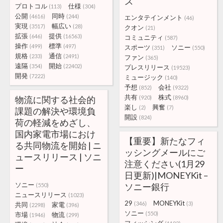
ス
プロトコル
仕様
(113)
(304)
公開
同時
(4616)
(244)
エンタテインメント
(46)
実現
幅広い
(3517)
(28)
クオン
(21)
拡張
提供
(646)
(16563)
コミュニティ
(587)
操作
標準
(499)
(497)
スポーツ
ソニー
(351)
(550)
規格
通信
(233)
(2491)
ファン
(365)
遠隔
開始
(354)
(22402)
プレスリリース
(19523)
開発
(7222)
ミュージック
(140)
予想
会社
(852)
(9322)
共有
株式
物流に関する社会的
(920)
(8960)
楽し
興奮
(2)
(7)
課題の解決や環境負
開設
(824)
荷の軽減をめざし、
国内家電市場におけ
【重要】新たなフィ
る共同物流を開始 | ニ
ッシングメールにご
ュースリリース | ソニ
注意ください(1月29
ー
日更新)|MONEYKit –
ソニー
ソニー銀行
(550)
ニュースリリース
(1023)
29
MONEYKit
(346)
(3)
共同
家電
(2298)
(396)
ソニー
(550)
市場
物流
(1946)
(299)