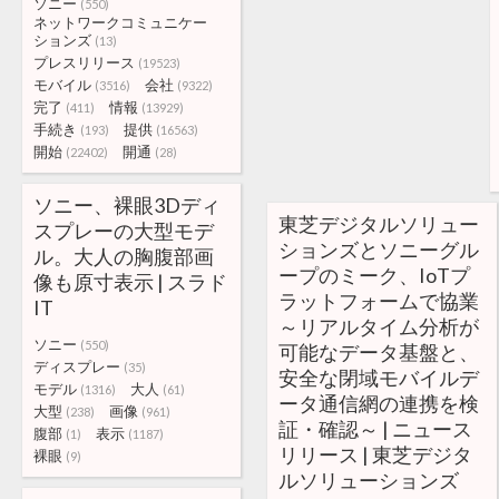
ソニー
(550)
ネットワークコミュニケー
ションズ
(13)
プレスリリース
(19523)
モバイル
会社
(3516)
(9322)
完了
情報
(411)
(13929)
手続き
提供
(193)
(16563)
開始
開通
(22402)
(28)
ソニー、裸眼3Dディ
東芝デジタルソリュー
スプレーの大型モデ
ションズとソニーグル
ル。大人の胸腹部画
ープのミーク、IoTプ
像も原寸表示 | スラド
ラットフォームで協業
IT
～リアルタイム分析が
ソニー
(550)
可能なデータ基盤と、
ディスプレー
(35)
安全な閉域モバイルデ
モデル
大人
(1316)
(61)
ータ通信網の連携を検
大型
画像
(238)
(961)
証・確認～ | ニュース
腹部
表示
(1)
(1187)
リリース | 東芝デジタ
裸眼
(9)
ルソリューションズ