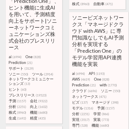
「Prediction One」 、
株式
自動車
(8960)
(471)
ヒント機能に生成AI
を用いて、予測精度
ソニービズネットワー
向上をサポート|ソニ
クス「マネージドクラ
ーネットワークコミ
ウド with AWS」に 専
ュニケーションズ株
門知識なしでもAI予測
式会社のプレスリリ
分析を実現する
ース
「Prediction One」の
モデル学習用API連携
ai
One
(6994)
(828)
Prediction
(21)
機能を実装
サポート
(3129)
ai
API
ソニー
ツール
(6994)
(1193)
(550)
(2914)
ネットワークコミュニケー
AWS
One
(4619)
(828)
ションズ
(13)
Prediction
with
(21)
(1770)
ヒント
(60)
クラウド
ソニー
(6696)
(550)
プレスリリース
(19523)
ネットワークス
(471)
予測
会社
(1157)
(9322)
ビズ
マネージド
(137)
(398)
分析
向上
(2251)
(1602)
モデル
予測
(1316)
(1157)
株式
機能
(8960)
(6680)
分析
学習
(2251)
(866)
生成
精度
(1692)
(435)
実現
実装
(3517)
(773)
専門
機能
(528)
(6680)