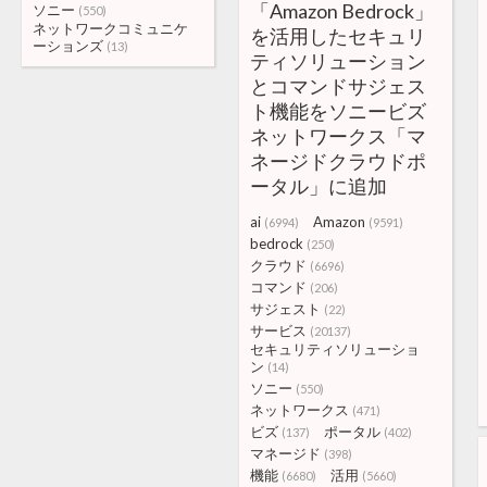
「Amazon Bedrock」
ソニー
(550)
ネットワークコミュニケ
を活用したセキュリ
ーションズ
(13)
ティソリューション
とコマンドサジェス
ト機能をソニービズ
ネットワークス「マ
ネージドクラウドポ
ータル」に追加
ai
Amazon
(6994)
(9591)
bedrock
(250)
クラウド
(6696)
コマンド
(206)
サジェスト
(22)
サービス
(20137)
セキュリティソリューショ
ン
(14)
ソニー
(550)
ネットワークス
(471)
ビズ
ポータル
(137)
(402)
マネージド
(398)
機能
活用
(6680)
(5660)