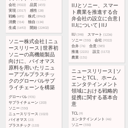
IIJとソニー、スマー
会社
品質
(9322)
(455)
実現
感性
(3517)
(28)
ト農業を推進する合
戦略
株式
(691)
(8960)
弁会社の設立に合意 |
消費
独自
(514)
(134)
IIJについて | IIJ
生成
開始
(1692)
(22402)
IIJ
スマート
(598)
(1236)
ソニー
会社
ソニー株式会社 | ニュ
(550)
(9322)
合弁
合意
(76)
(585)
ースリリース | 世界初
推進
設立
(2221)
(1172)
ソニーの高機能製品
農業
(151)
向けに、バイオマス
原料を用いたリニュ
ニュースリリース | ソ
ーアブルプラスチッ
ニーとTCL、ホーム
クのグローバルサプ
エンタテインメント
ライチェーンを構築
領域における戦略的
提携に関する基本合
グローバル
(931)
サプライチェーン
(203)
意
ソニー
(550)
TCL
ニュースリリース
(9)
(1023)
エンタテインメント
バイオマス
(46)
(23)
ソニー
プラスチック
(550)
(133)