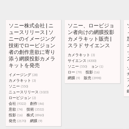
ソニー株式会社 | ニ
ソニー、ロービジョ
ュースリリース | ソ
ン者向けの網膜投影
ニーのイメージング
カメラキット販売 |
技術でロービジョン
スラド サイエンス
者の創作意欲に寄り
カメラキット
(3)
添う網膜投影カメラ
サイエンス
(4300)
キットを発売
ソニー
ョン
(550)
(1)
ロー
投影
(79)
(16)
イメージング
(28)
網膜
販売
(9)
(3998)
カメラキット
(3)
ソニー
(550)
ニュースリリース
(1023)
ロービジョン
(2)
会社
創作
(9322)
(46)
意欲
技術
(74)
(3532)
投影
株式
(16)
(8960)
発売
網膜
(2170)
(9)