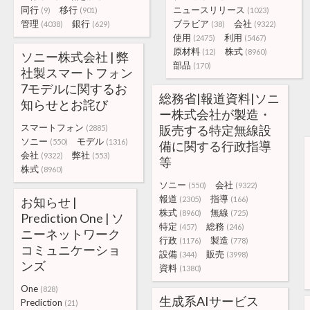
同行
移行
ニュースリリース
(9)
(901)
(1023)
管理
銀行
ブラビア
会社
(4038)
(629)
(38)
(9322)
使用
利用
(2475)
(5467)
原材料
株式
(12)
(8960)
ソニー株式会社 | 弊
部品
(170)
社製スマートフォン
7モデルに関するお
総務省|報道資料|ソニ
知らせとお詫び
ー株式会社が製造・
スマートフォン
販売する特定無線設
(2885)
ソニー
モデル
(550)
(1316)
備に関する行政指導
会社
弊社
(9322)
(553)
等
株式
(8960)
ソニー
会社
(550)
(9322)
報道
指導
お知らせ |
(2305)
(166)
株式
無線
(8960)
(725)
Prediction One | ソ
特定
総務
(457)
(246)
ニーネットワーク
行政
製造
(1176)
(778)
コミュニケーショ
設備
販売
(344)
(3998)
ンズ
資料
(1380)
One
(828)
生成系AIサービス
Prediction
(21)