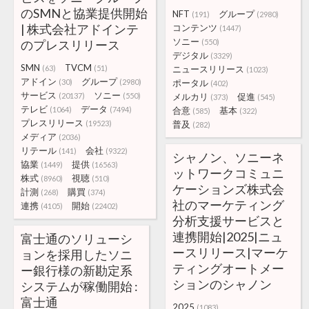
のSMNと協業提供開始
NFT
グループ
(191)
(2980)
| 株式会社アドインテ
コンテンツ
(1447)
ソニー
のプレスリリース
(550)
デジタル
(3329)
SMN
TVCM
(63)
(51)
ニュースリリース
(1023)
アドイン
グループ
(30)
(2980)
ポータル
(402)
サービス
ソニー
(20137)
(550)
メルカリ
促進
(373)
(545)
テレビ
データ
(1064)
(7494)
合意
基本
(585)
(322)
プレスリリース
(19523)
普及
(282)
メディア
(2036)
リテール
会社
(141)
(9322)
シャノン、ソニーネ
協業
提供
(1449)
(16563)
ットワークコミュニ
株式
視聴
(8960)
(510)
ケーションズ株式会
計測
購買
(268)
(374)
社のマーケティング
連携
開始
(4105)
(22402)
分析支援サービスと
連携開始|2025|ニュ
富士通のソリューシ
ースリリース|マーケ
ョンを採用したソニ
ティングオートメー
ー銀行様の新勘定系
ションのシャノン
システムが稼働開始 :
富士通
2025
(1083)