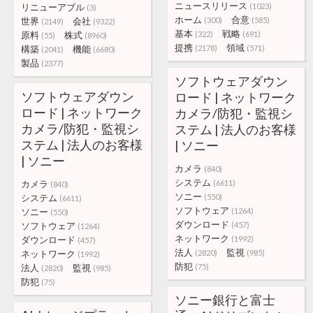
ニュースリリース
リニューアブル
(1023)
(3)
ホーム
合意
世界
会社
(300)
(585)
(2149)
(9322)
基本
戦略
原料
株式
(322)
(691)
(55)
(8960)
提携
領域
構築
機能
(2178)
(571)
(2041)
(6680)
製品
(2377)
ソフトウェアダウン
ソフトウェアダウン
ロード | ネットワーク
ロード | ネットワーク
カメラ/防犯・監視シ
カメラ/防犯・監視シ
ステム | 法人のお客様
ステム | 法人のお客様
| ソニー
| ソニー
カメラ
(840)
システム
カメラ
(6611)
(840)
ソニー
システム
(550)
(6611)
ソフトウェア
ソニー
(1264)
(550)
ダウンロード
ソフトウェア
(457)
(1264)
ネットワーク
ダウンロード
(1992)
(457)
法人
監視
ネットワーク
(2820)
(985)
(1992)
防犯
法人
監視
(75)
(2820)
(985)
防犯
(75)
ソニー銀行と富士