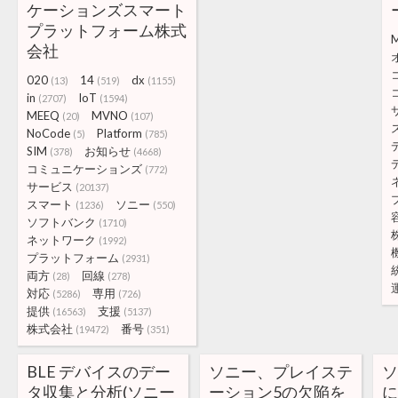
ケーションズスマート
プラットフォーム株式
会社
020
14
dx
(13)
(519)
(1155)
in
IoT
(2707)
(1594)
MEEQ
MVNO
(20)
(107)
NoCode
Platform
(5)
(785)
SIM
お知らせ
(378)
(4668)
コミュニケーションズ
(772)
サービス
(20137)
スマート
ソニー
(1236)
(550)
ソフトバンク
(1710)
ネットワーク
(1992)
プラットフォーム
(2931)
両方
回線
(28)
(278)
対応
専用
(5286)
(726)
提供
支援
(16563)
(5137)
株式会社
番号
(19472)
(351)
BLE デバイスのデー
ソニー、プレイステ
ソ
タ収集と分析(ソニー
ーション5の欠陥を