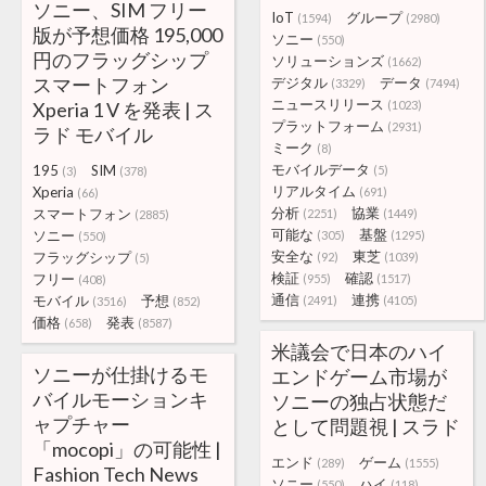
ソニー、SIM フリー
IoT
グループ
(1594)
(2980)
版が予想価格 195,000
ソニー
(550)
円のフラッグシップ
ソリューションズ
(1662)
スマートフォン
デジタル
データ
(3329)
(7494)
ニュースリリース
Xperia 1 V を発表 | ス
(1023)
プラットフォーム
(2931)
ラド モバイル
ミーク
(8)
モバイルデータ
195
SIM
(5)
(3)
(378)
リアルタイム
Xperia
(691)
(66)
分析
協業
スマートフォン
(2251)
(1449)
(2885)
可能な
基盤
ソニー
(305)
(1295)
(550)
安全な
東芝
フラッグシップ
(92)
(1039)
(5)
検証
確認
フリー
(955)
(1517)
(408)
通信
連携
モバイル
予想
(2491)
(4105)
(3516)
(852)
価格
発表
(658)
(8587)
米議会で日本のハイ
ソニーが仕掛けるモ
エンドゲーム市場が
バイルモーションキ
ソニーの独占状態だ
ャプチャー
として問題視 | スラド
「mocopi」の可能性 |
エンド
ゲーム
(289)
(1555)
Fashion Tech News
ソニー
ハイ
(550)
(118)