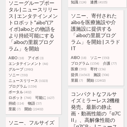
ソニーグループポー
知識
連携
(124)
(4105)
タル | ニュースリリー
ソニー、寄付された
ス | エンタテインメン
aiboを医療施設や介
トロボット”aibo”(ア
護施設に提供する
イボ)aiboとの物語を
「aiboの里親プログ
より持続可能にする
ラム」を開始 | スラド
「aiboの里親プログ
IT
ラム」を開始
AIBO
ソニー
AIBO
アイボ
(18)
(550)
(18)
(3)
プログラム
介護
エンタテインメント
(1554)
(77)
(46)
医療
寄付
グループ
(593)
(156)
(2980)
提供
施設
ソニー
(16563)
(506)
(550)
里親
開始
ニュースリリース
(7)
(22402)
(1023)
プログラム
(1554)
ポータル
(402)
コンパクトなフルサ
ロボット
可能に
(744)
(627)
イズミラーレス2機種
持続
物語
(114)
(57)
発売。最新の静止
里親
開始
(7)
(22402)
画・動画性能の『α7C
II』、高解像性能の
ソニー、フルサイズ
『α7CR』 | ニュース