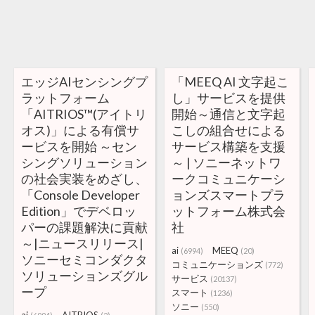
エッジAIセンシングプ
「MEEQ AI 文字起こ
ラットフォーム
し」サービスを提供
「AITRIOS™(アイトリ
開始～通信と文字起
オス)」による有償サ
こしの組合せによる
ービスを開始 ～セン
サービス構築を支援
シングソリューション
～ | ソニーネットワ
の社会実装をめざし、
ークコミュニケーシ
「Console Developer
ョンズスマートプラ
Edition」でデベロッ
ットフォーム株式会
パーの課題解決に貢献
社
～|ニュースリリース|
ai
MEEQ
(6994)
(20)
ソニーセミコンダクタ
コミュニケーションズ
(772)
ソリューションズグル
サービス
(20137)
ープ
スマート
(1236)
ソニー
(550)