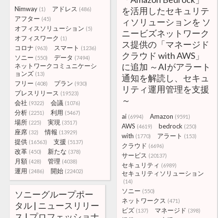
Nimway
アドレス
を活用したセキュリテ
(1)
(486)
アフター
(45)
ィソリューションを ソ
オフィスソリューション
(5)
ニービズネットワーク
オフィスワーク
(1)
ス提供の「マネージド
コロナ
スマート
(963)
(1236)
クラウド with AWS」
ソニー
データ
(550)
(7494)
に追加 ～AIがアラート
ネットワークコミュニケーシ
ョンズ
(13)
通知を解読し、セキュ
フリー
プラン
(408)
(930)
リティ運用管理を支援
プレスリリース
(19523)
～
会社
会議
(9322)
(1076)
分析
利用
(2251)
(5467)
ai
Amazon
(6994)
(9591)
場所
実現
(225)
(3517)
AWS
bedrock
(4619)
(250)
座席
情報
(32)
(13929)
with
アラート
(1770)
(153)
提供
支援
(16563)
(5137)
クラウド
(6696)
改革
新たな
(450)
(378)
サービス
(20137)
月額
管理
(428)
(4038)
セキュリティ
(6989)
運用
開始
(2486)
(22402)
セキュリティソリューション
(14)
ソニー
(550)
ソニーグループポー
ネットワークス
(471)
タル | ニュースリリー
ビズ
マネージド
(137)
(398)
ス | プロフェッショナ