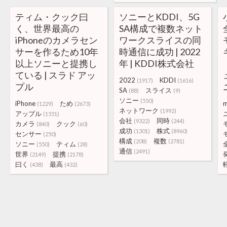
ティム・クック曰
ソニーとKDDI、5G
く、世界最高の
SA構成で複数ネット
iPhoneのカメラセン
ワークスライスの同
サーを作るため10年
時通信に成功 | 2022
以上ソニーと提携し
年 | KDDI株式会社
ている | スラド アッ
2022
KDDI
(1917)
(1616)
プル
SA
スライス
(88)
(9)
ソニー
(550)
iPhone
ため
m
(1229)
(2673)
ネットワーク
(1992)
アップル
(1551)
会社
同時
(9322)
(244)
カメラ
クック
(840)
(60)
成功
株式
(1301)
(8960)
センサー
(250)
構成
複数
(208)
(2781)
ソニー
ティム
(550)
(28)
通信
(2491)
世界
提携
(2149)
(2178)
曰く
最高
(438)
(432)