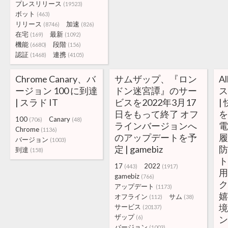
プレスリリース
(19523)
ボット
(463)
リリース
加速
(8746)
(826)
在宅
最新
(169)
(1092)
機能
段階
(6680)
(156)
認証
連携
(1468)
(4105)
Chrome Canary、バ
サムザップ、『ロン
Al
ージョン 100 に到達
ドン迷宮譚』のサー
ス
| スラド IT
ビスを2022年3月17
|
日をもって終了 オフ
100
Canary
(706)
(48)
ラインバージョンへ
電
Chrome
(1136)
のアップデートを予
バージョン
(1003)
定 | gamebiz
到達
(158)
17
2022
(443)
(1917)
用
gamebiz
(766)
アップデート
(1173)
オフライン
サム
(112)
(38)
サービス
(20137)
ザップ
(6)
ン
バージョン
(1003)