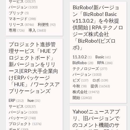
サービス
(20137)
BizRobo!新バージョ
バージョン
(1003)
ブリック
ン「BizRobo! Basic
(5)
マネージド
(398)
v11.3.0.2」を今秋提
リリース
利便性
(8746)
(92)
供開始 | RPA テクノロ
専用
導入
(726)
(3683)
ジーズ株式会社
「BizRobo!(ビズロ
プロジェクト進捗管
ボ)」
理サービス「HUE プ
ロジェクトボード」
11.3.0.2
Basic
(1)
(61)
BizRobo
RPA
新バージョンをリリ
(28)
(284)
テクノロジーズ
(277)
ース|ERP:大手企業向
バージョン
(1003)
けERPパッケージ
ビズ
ロボ
(137)
(109)
「HUE」 / ワークスア
今秋
提供
(58)
(16563)
プリケーションズ
株式会社
(19472)
開始
(22402)
ERP
hue
(212)
(31)
サービス
(20137)
Yahoo!ニュースアプ
バージョン
(1003)
リ、旧バージョンで
パッケージ
(748)
プロジェクト
のコメント機能のサ
(1276)
ボード
(200)