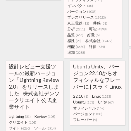
インパクト
(40)
バージョン
(1003)
プレスリリース
(19523)
京王電鉄
共感
(12)
(31)
分析
可能
(2251)
(4398)
品質
好意
(455)
(6)
感性
株式会社
(28)
(19472)
機能
評価
(6680)
(634)
追加
(2238)
設計レビュー支援ツ
Ubuntu Unity、バー
ールの最新バージョ
ジョン22.10からオ
ン「Lightning Review
フィシャルなフレー
2.0」 をリリースしま
バーに | スラド Linux
した | 株式会社デンソ
22.10
Linux
(1)
(1283)
ークリエイト 公式企
Ubuntu
Unity
(133)
(67)
業サイト
オフィシャル
(152)
バージョン
(1003)
Lightning
Review
(51)
(103)
フレーバー
(9)
クリエイト
(108)
サイト
ツール
(6260)
(2914)