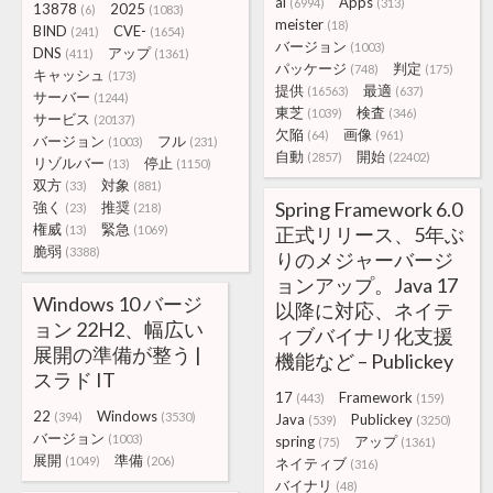
ai
Apps
(6994)
(313)
13878
2025
(6)
(1083)
meister
(18)
BIND
CVE-
(241)
(1654)
バージョン
(1003)
DNS
アップ
(411)
(1361)
パッケージ
判定
(748)
(175)
キャッシュ
(173)
提供
最適
(16563)
(637)
サーバー
(1244)
東芝
検査
(1039)
(346)
サービス
(20137)
欠陥
画像
(64)
(961)
バージョン
フル
(1003)
(231)
自動
開始
(2857)
(22402)
リゾルバー
停止
(13)
(1150)
双方
対象
(33)
(881)
Spring Framework 6.0
強く
推奨
(23)
(218)
権威
緊急
(13)
(1069)
正式リリース、5年ぶ
脆弱
(3388)
りのメジャーバージ
ョンアップ。Java 17
Windows 10 バージ
以降に対応、ネイテ
ョン 22H2、幅広い
ィブバイナリ化支援
展開の準備が整う |
機能など – Publickey
スラド IT
17
Framework
(443)
(159)
22
Windows
(394)
(3530)
Java
Publickey
(539)
(3250)
バージョン
(1003)
spring
アップ
(75)
(1361)
展開
準備
(1049)
(206)
ネイティブ
(316)
バイナリ
(48)