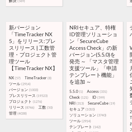
解決
(569)
新バージョン
NRIセキュア、特権
「TimeTracker NX
ID管理ソリューショ
5」をリリース:プレ
ン「SecureCube
スリリース | 工数管
Access Check」の新
理・プロジェクト管
バージョン(5.5.0)を
理ツール
発売 ～ 「マスタ管理
【TimeTracker NX】
支援ツール」「申請
テンプレート機能」
NX
TimeTracker
(57)
(8)
を追加 ～
ツール
(2914)
バージョン
(1003)
5.5.0
Access
(1)
(331)
プレスリリース
(19523)
Check
ID
(121)
(599)
プロジェクト
(1276)
NRI
SecureCube
(313)
(19)
リリース
工数
(8746)
(50)
セキュア
(1010)
2
管理
(4038)
ソリューション
(3740)
T
ツール
(2914)
テンプレート
(142)