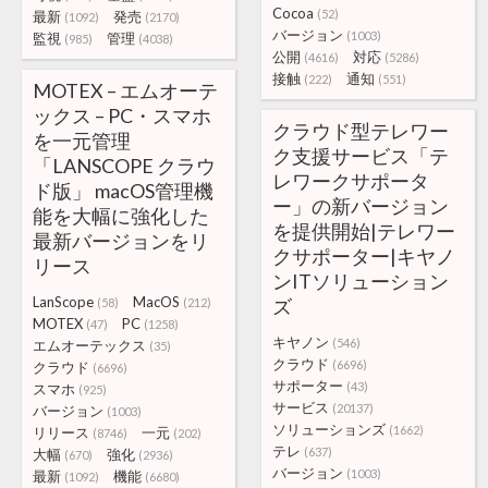
Cocoa
(52)
最新
発売
(1092)
(2170)
バージョン
(1003)
監視
管理
(985)
(4038)
公開
対応
(4616)
(5286)
接触
通知
(222)
(551)
MOTEX – エムオーテ
ックス – PC・スマホ
クラウド型テレワー
を一元管理
ク支援サービス「テ
「LANSCOPE クラウ
レワークサポータ
ド版」 macOS管理機
ー」の新バージョン
能を大幅に強化した
を提供開始|テレワー
最新バージョンをリ
クサポーター|キヤノ
リース
ンITソリューション
LanScope
MacOS
ズ
(58)
(212)
MOTEX
PC
(47)
(1258)
キヤノン
(546)
エムオーテックス
(35)
クラウド
(6696)
クラウド
(6696)
サポーター
(43)
スマホ
(925)
サービス
(20137)
バージョン
(1003)
ソリューションズ
(1662)
リリース
一元
(8746)
(202)
テレ
(637)
大幅
強化
(670)
(2936)
バージョン
(1003)
最新
機能
(1092)
(6680)