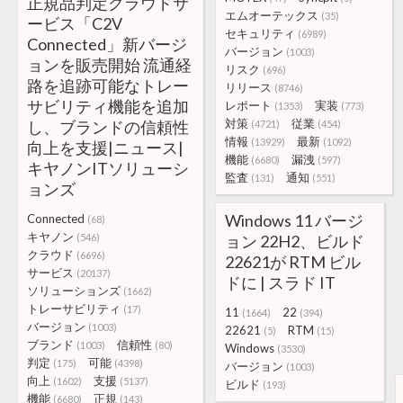
正規品判定クラウドサ
エムオーテックス
(35)
ービス「C2V
セキュリティ
(6989)
Connected」新バージ
バージョン
(1003)
ョンを販売開始 流通経
リスク
(696)
路を追跡可能なトレー
リリース
(8746)
サビリティ機能を追加
レポート
実装
(1353)
(773)
対策
従業
し、ブランドの信頼性
(4721)
(454)
情報
最新
(13929)
(1092)
向上を支援|ニュース|
機能
漏洩
(6680)
(597)
キヤノンITソリューシ
監査
通知
(131)
(551)
ョンズ
Windows 11 バージ
Connected
(68)
キヤノン
(546)
ョン 22H2、ビルド
クラウド
(6696)
22621が RTM ビル
サービス
(20137)
ドに | スラド IT
ソリューションズ
(1662)
トレーサビリティ
(17)
11
22
(1664)
(394)
バージョン
(1003)
22621
RTM
(5)
(15)
ブランド
信頼性
(1003)
(80)
Windows
(3530)
判定
可能
(175)
(4398)
バージョン
(1003)
向上
支援
(1602)
(5137)
ビルド
(193)
機能
正規
(6680)
(143)