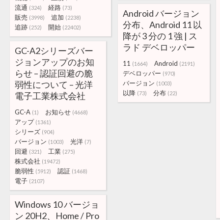
流通
経路
(324)
(73)
Android バージョン
販売
追加
(3998)
(2238)
分布、Android 11 以
追跡
開始
(252)
(22402)
降が 3 分の 1 強 | ス
ラド デベロッパー
GC-A2シリーズバー
ジョンアップのお知
11
Android
(1664)
(2191)
らせ – 認証回避の脆
デベロッパー
(970)
弱性について – 光洋
バージョン
(1003)
以降
分布
(73)
(22)
電子工業株式会社
GC-A
お知らせ
(1)
(4668)
アップ
(1361)
シリーズ
(904)
バージョン
光洋
(1003)
(7)
回避
工業
(321)
(275)
株式会社
(19472)
脆弱性
認証
(5912)
(1468)
電子
(2107)
Windows 10 バージョ
ン 20H2、Home / Pro