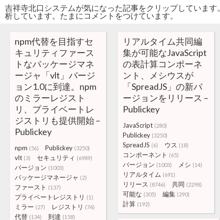
吉祥寺北口システムが気になった記事をクリップしています
析しています。たまにコメントをつけています。
npm代替を目指すセ
リアルタイム共同編
キュリティファース
集が可能なJavaScript
トなパッケージマネ
の表計算コンポーネ
ージャ「vlt」バージ
ント、メシウスが
ョン1.0に到達。npm
「SpreadJS」の新バ
のミラーレジスト
ージョンをリリース –
リ、プライベートレ
Publickey
ジストリも提供開始 –
JavaScript
(280)
Publickey
Publickey
(3250)
SpreadJS
ウス
(6)
(18)
npm
Publickey
(56)
(3250)
コンポーネント
(65)
vlt
セキュリティ
(3)
(6989)
バージョン
メシ
(1003)
(14)
バージョン
(1003)
リアルタイム
(691)
パッケージマネージャ
(2)
リリース
共同
(8746)
(2298)
ファースト
(137)
可能な
編集
(305)
(290)
プライベートレジストリ
(1)
計算
(192)
ミラー
レジストリ
(27)
(74)
代替
到達
(134)
(158)