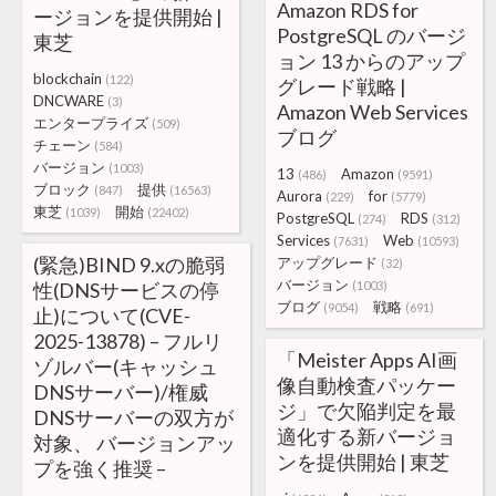
Amazon RDS for
ージョンを提供開始 |
PostgreSQL のバージ
東芝
ョン 13 からのアップ
blockchain
(122)
グレード戦略 |
DNCWARE
(3)
Amazon Web Services
エンタープライズ
(509)
ブログ
チェーン
(584)
バージョン
(1003)
13
Amazon
(486)
(9591)
ブロック
提供
(847)
(16563)
Aurora
for
(229)
(5779)
東芝
開始
(1039)
(22402)
PostgreSQL
RDS
(274)
(312)
Services
Web
(7631)
(10593)
(緊急)BIND 9.xの脆弱
アップグレード
(32)
バージョン
性(DNSサービスの停
(1003)
ブログ
戦略
(9054)
(691)
止)について(CVE-
2025-13878) – フルリ
「Meister Apps AI画
ゾルバー(キャッシュ
像自動検査パッケー
DNSサーバー)/権威
ジ」で欠陥判定を最
DNSサーバーの双方が
適化する新バージョ
対象、 バージョンアッ
ンを提供開始 | 東芝
プを強く推奨 –