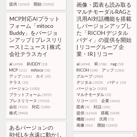
画像・図表も読み取る
提供
開始
(16563)
(22402)
マルチモーダルRAGと
MCP対応AIプラット
汎用AI対話機能を搭載
フォーム「mitoco
しバージョンアップし
Buddy」をバージョ
た「RICOH デジタル
ンアップ | プレスリリ
バディ」の提供を開始
ース | ニュース | 株式
| リコーグループ 企
会社テラスカイ
業・IR | リコー
ai
BUDDY
ai
IR
rag
(6994)
(10)
(6994)
(706)
(50)
MCP
mitoco
RICOH
アップ
(111)
(36)
(104)
(1361)
アップ
カイ
グループ
(1361)
(35)
(2980)
テラス
デジタル
バディ
(35)
(3329)
(10)
バージョン
バージョン
(1003)
(1003)
プラットフォーム
マルチモーダル
(2931)
(32)
プレスリリース
リコー
企業
(19523)
(237)
(6616)
会社
対応
図表
対話
(9322)
(5286)
(4)
(181)
株式
提供
搭載
(8960)
(16563)
(1403)
機能
汎用
(6680)
(72)
画像
開始
(961)
(22402)
あるバージョンの
RHELを永遠に動かし