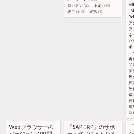
All
ロンドン
予定
(80)
(685)
LA
終了
迷宮
(4151)
(6)
Re
ア
ア
ネ
バ
ポ
ユ
再
問
実
履
拡
改
環
自
追
防
Web ブラウザーの
「SAP ERP」のサポ
「
バージョン 100 問
ート終了にともなう
A