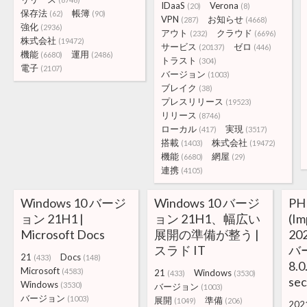
IDaaS
Verona
(20)
(8)
保存法
帳簿
(62)
(90)
VPN
お知らせ
(287)
(4668)
強化
(2936)
アウト
クラウド
(232)
(6696)
株式会社
(19472)
サービス
ゼロ
(20137)
(446)
機能
運用
(6680)
(2486)
トラスト
(304)
電子
(2107)
バージョン
(1003)
ブレイク
(38)
プレスリリース
(19523)
リリース
(8746)
ローカル
実現
(417)
(3517)
搭載
株式会社
(1403)
(19472)
機能
網屋
(6680)
(29)
連携
(4105)
Windows 10 バージ
Windows 10 バージ
P
ョン 21H1 |
ョン 21H1、幅広い
(Im
Microsoft Docs
展開の準備が整う |
20
スラド IT
バー
21
Docs
(433)
(148)
8.0
Microsoft
(4583)
21
Windows
(433)
(3530)
sec
Windows
(3530)
バージョン
(1003)
バージョン
(1003)
展開
準備
(1049)
(206)
202