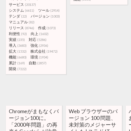
サービス
(20137)
システム
ツール
(6611)
(2914)
テンダ
バージョン
(22)
(1003)
マニュアル
(82)
リリース
作成
(8746)
(1073)
利便性
向上
(92)
(1602)
実績
対応
(235)
(5286)
導入
強化
(3683)
(2936)
拡大
株式会社
(1532)
(19472)
機能
環境
(6680)
(1934)
累計
自動
(169)
(2857)
開発
(7222)
Chromeがまもなくバ
Web ブラウザーのバ
ージョン100に。
ージョン 100 問題、
「2000年問題」の再
未対策のメジャーサ