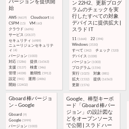
バージョンを提供開
ン 22H2、更新プログ
始
ラムのチェックを実
行したすべての対象
AWS
Cloudscort
(4619)
(6)
デバイスに提供拡大 |
CSPM
VM
(15)
(60)
スラド IT
クラウド
(6696)
サービス
(20137)
11
22
(1664)
(394)
セキュリティ
(6989)
Windows
(3530)
ニューリジェンセキュリテ
ィ
すべて
チェック
(4)
(342)
(520)
バージョン
デバイス
(1003)
(1038)
対応
提供
バージョン
(5286)
(16563)
(1003)
支援
検査
プログラム
(5137)
(346)
(1554)
管理
脆弱性
実行
対象
(4038)
(5912)
(1025)
(881)
設定
運用
拡大
提供
(941)
(2486)
(1532)
(16563)
開始
更新
(22402)
(1576)
Gboard 棒バージョ
Google、棒型キーボ
ン – Google
ード「Gboard 棒バー
ジョン」の設計図な
Gboard
(9)
どをオープンソース
Google
(5999)
で公開 | スラド ハー
バージョン
(1003)