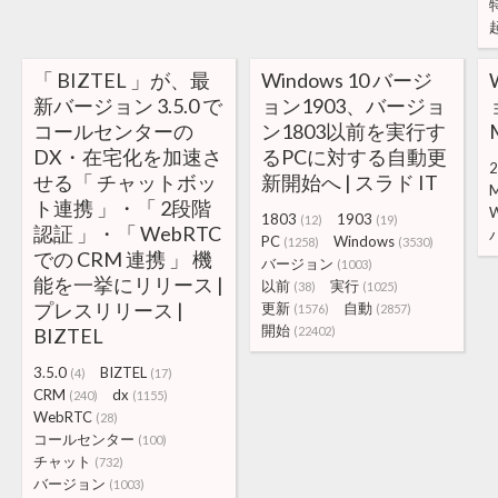
「 BIZTEL 」が、最
Windows 10 バージ
新バージョン 3.5.0 で
ョン1903、バージョ
コールセンターの
ン1803以前を実行す
DX・在宅化を加速さ
るPCに対する自動更
2
せる「 チャットボッ
新開始へ | スラド IT
M
ト連携 」・「 2段階
W
1803
1903
(12)
(19)
認証 」・「 WebRTC
PC
Windows
(1258)
(3530)
での CRM 連携 」 機
バージョン
(1003)
能を一挙にリリース |
以前
実行
(38)
(1025)
プレスリリース |
更新
自動
(1576)
(2857)
開始
BIZTEL
(22402)
3.5.0
BIZTEL
(4)
(17)
CRM
dx
(240)
(1155)
WebRTC
(28)
コールセンター
(100)
チャット
(732)
バージョン
(1003)