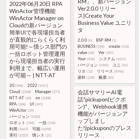
RM」、新バージョン
2022年06月20日 RPA
Ver2.0.0 リリー
WinActor管理機能
ス|Create Your
WinActor Manager on
Business Value ユニリ
Cloudの新バージョン
タ
簡単UIで各現場担当者
が直観的にらくらく利
2.0.0
BSP-RM
(6)
(1)
用可能!～情シス部門の
BUSINESS
create
(594)
(103)
value
Ver
一括ロボット管理運用
(64)
(287)
Your
システム
(606)
(6611)
から現場担当者の実行
バージョン
ユニ
(1003)
(91)
利用まで、幅広い運用
リタ
リリース
(52)
(8746)
が可能～ | NTT-AT
基幹
帳票
(238)
(89)
20
2022
(984)
(1917)
会話サマリーAI電
Cloud
Manager
(2338)
(375)
NTT-AT
on
(68)
(2008)
話”pickupon(ピクポ
RPA
UI
(284)
(245)
ン)”、Webhook連携
WinActor
(29)
機能がバージョンア
バージョン
(1003)
ップしまし
ロボット
一括
(744)
(196)
た!|pickuponのプレス
利用
可能
(5467)
(4398)
リリース
実行
情シス
(1025)
(21)