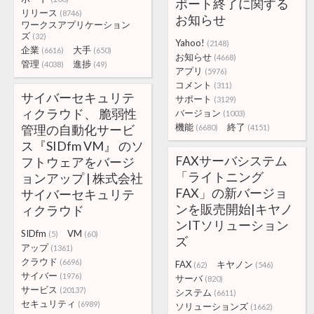
ポート終了に関する
リリース
(8746)
お知らせ
ワークスアプリケーション
ズ
(32)
Yahoo!
(2148)
企業
大手
(6616)
(650)
お知らせ
(4668)
管理
進捗
(4038)
(49)
アプリ
(5976)
コメント
(311)
サイバーセキュリテ
サポート
(3129)
ィクラウド、 脆弱性
バージョン
(1003)
機能
終了
管理の自動化サービ
(6680)
(4151)
ス『SIDfm VM』 のソ
FAXサーバシステム
フトウェアをバージ
「ライトニング
ョンアップ | 株式会社
FAX」の新バージョ
サイバーセキュリテ
ンを販売開始|キヤノ
ィクラウド
ンITソリューション
SIDfm
VM
(5)
(60)
ズ
アップ
(1361)
クラウド
(6696)
FAX
キヤノン
(62)
(546)
サイバー
(1976)
サーバ
(820)
サービス
(20137)
システム
(6611)
セキュリティ
(6989)
ソリューションズ
(1662)