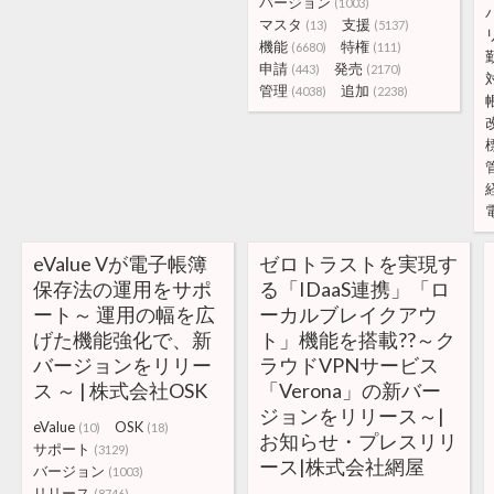
バージョン
(1003)
マスタ
支援
(13)
(5137)
機能
特権
(6680)
(111)
申請
発売
(443)
(2170)
管理
追加
(4038)
(2238)
eValue Vが電子帳簿
ゼロトラストを実現す
保存法の運用をサポ
る「IDaaS連携」「ロ
ート～ 運用の幅を広
ーカルブレイクアウ
げた機能強化で、新
ト」機能を搭載??～ク
バージョンをリリー
ラウドVPNサービス
ス ～ | 株式会社OSK
「Verona」の新バー
ジョンをリリース～|
eValue
OSK
(10)
(18)
お知らせ・プレスリリ
サポート
(3129)
ース|株式会社網屋
バージョン
(1003)
リリース
(8746)