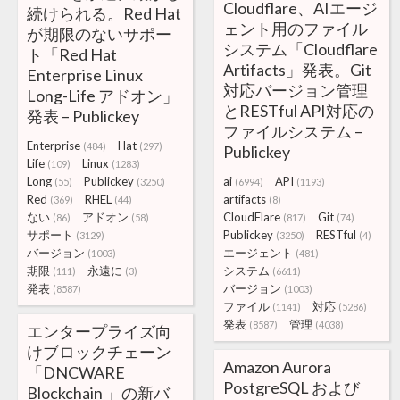
Cloudflare、AIエージ
続けられる。Red Hat
ェント用のファイル
が期限のないサポー
システム「Cloudflare
ト「Red Hat
Artifacts」発表。Git
Enterprise Linux
対応バージョン管理
Long-Life アドオン」
とRESTful API対応の
発表 – Publickey
ファイルシステム –
Enterprise
Hat
(484)
(297)
Publickey
Life
Linux
(109)
(1283)
Long
Publickey
ai
API
(55)
(3250)
(6994)
(1193)
Red
RHEL
artifacts
(369)
(44)
(8)
ない
アドオン
CloudFlare
Git
(86)
(58)
(817)
(74)
サポート
Publickey
RESTful
(3129)
(3250)
(4)
バージョン
エージェント
(1003)
(481)
期限
永遠に
システム
(111)
(3)
(6611)
発表
バージョン
(8587)
(1003)
ファイル
対応
(1141)
(5286)
発表
管理
(8587)
(4038)
エンタープライズ向
けブロックチェーン
Amazon Aurora
「DNCWARE
PostgreSQL および
Blockchain 」の新バ