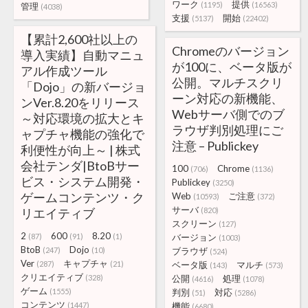
ワーク
提供
(1195)
(16563)
管理
(4038)
支援
開始
(5137)
(22402)
【累計2,600社以上の
Chromeのバージョン
導入実績】自動マニュ
が100に、ベータ版が
アル作成ツール
公開。マルチスクリ
「Dojo」の新バージョ
ーン対応の新機能、
ンVer.8.20をリリース
Webサーバ側でのブ
～対応環境の拡大とキ
ラウザ判別処理にご
ャプチャ機能の強化で
注意 – Publickey
利便性が向上～ | 株式
会社テンダ|BtoBサー
100
Chrome
(706)
(1136)
ビス・システム開発・
Publickey
(3250)
ゲームコンテンツ・ク
Web
ご注意
(10593)
(372)
サーバ
リエイティブ
(820)
スクリーン
(127)
2
600
8.20
(87)
(91)
(1)
バージョン
(1003)
BtoB
Dojo
(247)
(10)
ブラウザ
(524)
Ver
キャプチャ
(287)
(21)
ベータ版
マルチ
(143)
(573)
クリエイティブ
(328)
公開
処理
(4616)
(1078)
ゲーム
(1555)
判別
対応
(51)
(5286)
コンテンツ
(1447)
機能
(6680)