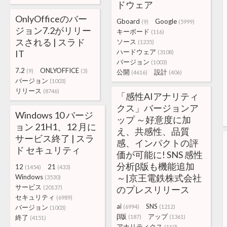
ドウェア
OnlyOfficeのバー
Gboard
Google
(9)
(5999)
ジョン7.2がリリー
キーボード
(116)
スされる | スラド
ソース
(1235)
ハードウェア
IT
(3108)
バージョン
(1003)
7.2
ONLYOFFICE
(9)
(3)
公開
設計
(4616)
(406)
バージョン
(1003)
リリース
(8746)
「感性AIアナリティ
クス」バージョンア
Windows 10 バージ
ップ ～好意度に加
ョン 21H1、12 月に
え、共感性、品質
サービス終了 | スラ
感、インパクトの評
ド セキュリティ
価が可能に! SNS 感性
分析β版も機能追加
12
21
(1454)
(433)
～|京王電鉄株式会社
Windows
(3530)
サービス
(20137)
のプレスリリース
セキュリティ
(6989)
ai
SNS
バージョン
(6994)
(1212)
(1003)
β版
アップ
終了
(187)
(1361)
(4151)
アナリティクス
(110)