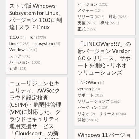
バージョン
ストア版 Windows
(1003)
メジャー
(124)
Subsystem for Linux、
リリース
対応
(8746)
(5286)
バージョン 1.0.0 に到
支援
機能
(5137)
(6680)
達 | スラド Linux
正式
(1292)
1.0.0
for
(14)
(5779)
「LINEOWarp!!?」の
Linux
subsystem
(1283)
(25)
Windows
新バージョン Version
(3530)
ストア
(808)
6.0 をリリース、サポ
バージョン
(1003)
ートを開始 – リネオ
到達
(158)
ソリューションズ
ニューリジェンセキ
LINEOWarp
(1)
version
ュリティ、AWSのク
(173)
サポート
(3129)
ラウド設定検査
ソリューションズ
(1662)
(CSPM)・脆弱性管理
バージョン
(1003)
(VM)に対応した、ク
リネオ
リリース
(2)
(8746)
ラウドセキュリティ
開始
(22402)
運用支援サービス
「Cloudscort」の新
Windows 11 バージョ