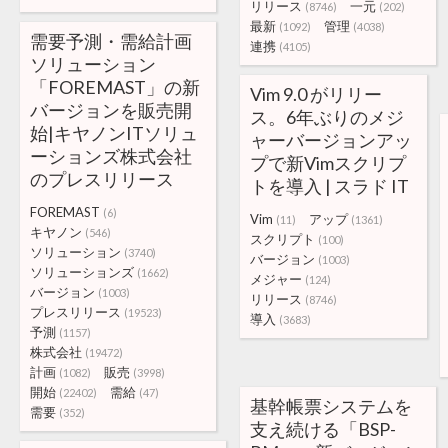
リリース
一元
(8746)
(202)
最新
管理
(1092)
(4038)
需要予測・需給計画
連携
(4105)
ソリューション
「FOREMAST」の新
Vim 9.0 がリリー
バージョンを販売開
ス。6年ぶりのメジ
始|キヤノンITソリュ
ャーバージョンアッ
ーションズ株式会社
プで新Vimスクリプ
のプレスリリース
トを導入 | スラド IT
FOREMAST
(6)
Vim
アップ
(11)
(1361)
キヤノン
(546)
スクリプト
(100)
ソリューション
(3740)
バージョン
(1003)
ソリューションズ
(1662)
メジャー
(124)
バージョン
(1003)
リリース
(8746)
プレスリリース
(19523)
導入
(3683)
予測
(1157)
株式会社
(19472)
計画
販売
(1082)
(3998)
開始
需給
(22402)
(47)
基幹帳票システムを
需要
(352)
支え続ける「BSP-