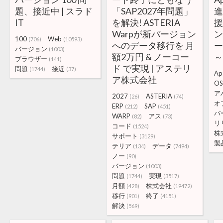
題、接近中 | スラド
「SAP2027年問題」
IT
を解決! ASTERIA
援
Warpが新バージョン
100
Web
(706)
(10593)
へのデータ移行を 月
バージョン
(1003)
額2万円 & ノーコー
～
ブラウザー
(141)
ド で実現 | アステリ
問題
接近
(1744)
(37)
Ap
ア株式会社
OS
ア
2027
ASTERIA
(26)
(74)
オ
ERP
SAP
(212)
(451)
バ
WARP
アス
(82)
(73)
リ
コード
(1524)
株
サポート
(3129)
製
テリア
データ
(134)
(7494)
ノー
(90)
バージョン
(1003)
問題
実現
(1744)
(3517)
月額
株式会社
(428)
(19472)
移行
終了
(901)
(4151)
解決
(569)