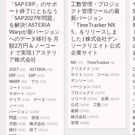
「SAP ERP」のサポ
工数管理・プロジェ
ート終了にともなう
クト管理ツールの最
「SAP2027年問題」
新バージョン
を解決! ASTERIA
「TimeTracker NX
Warpが新バージョン
5」をリリースしま
へのデータ移行を 月
した | 株式会社デン
額2万円 & ノーコー
ソークリエイト 公式
ド で実現 | アステリ
企業サイト
ア株式会社
NX
TimeTracker
(57)
(8)
クリエイト
(108)
2027
ASTERIA
C
(26)
(74)
サイト
ツール
(6260)
(2914)
ERP
SAP
S
(212)
(451)
デンソー
(63)
WARP
アス
S
(82)
(73)
バージョン
(1003)
コード
(1524)
プロジェクト
(1276)
サポート
(3129)
リリース
企業
(8746)
(6616)
テリア
データ
(134)
(7494)
公式
工数
(3474)
(50)
ノー
(90)
最新
(1092)
バージョン
(1003)
株式会社
(19472)
問題
実現
(1744)
(3517)
管理
(4038)
月額
株式会社
(428)
(19472)
移行
終了
(901)
(4151)