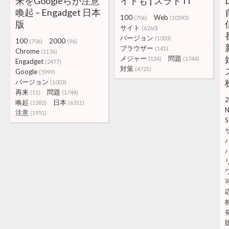
来をGoogleらが注意
イトも | スラド IT
喚起 – Engadget 日本
100
Web
(706)
(10593)
版
サイト
(6260)
バージョン
(1003)
100
2000
(706)
(96)
ブラウザー
(141)
Chrome
(1136)
メジャー
問題
(124)
(1744)
Engadget
(2477)
対策
(4721)
Google
(5999)
バージョン
(1003)
再来
問題
(11)
(1744)
2
喚起
日本
(1382)
(6311)
注意
(1951)