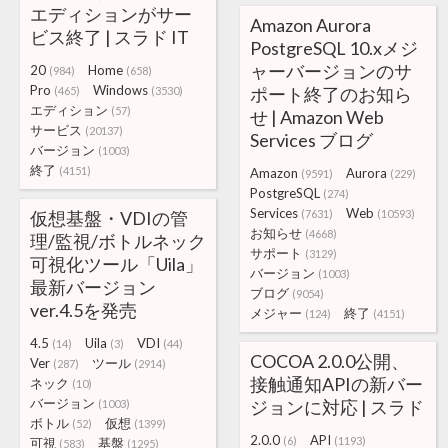
エディションがサー
Amazon Aurora
ビス終了 | スラド IT
PostgreSQL 10.xメジ
ャーバージョンのサ
20
Home
(984)
(658)
Pro
Windows
ポート終了のお知ら
(465)
(3530)
エディション
(57)
せ | Amazon Web
サービス
(20137)
Services ブログ
バージョン
(1003)
終了
(4151)
Amazon
Aurora
(9591)
(229)
PostgreSQL
(274)
Services
Web
仮想基盤・VDIの管
(7631)
(10593)
お知らせ
(4668)
理/監視/ボトルネック
サポート
(3129)
可視化ツール「Uila」
バージョン
(1003)
最新バージョン
ブログ
(9054)
ver.4.5を発売
メジャー
終了
(124)
(4151)
4.5
Uila
VDI
(14)
(3)
(44)
COCOA 2.0.0公開、
Ver
ツール
(287)
(2914)
接触通知APIの新バー
ネック
(10)
バージョン
ジョンに対応 | スラド
(1003)
ボトル
仮想
(52)
(1399)
2.0.0
API
(6)
(1193)
可視
基盤
(583)
(1295)