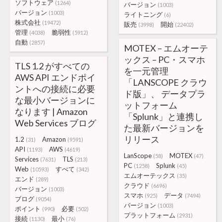
ソフトウェア
(1264)
バージョン
(1003)
バージョン
(1003)
ライトニング
(6)
株式会社
(19472)
販売
開始
(3998)
(22402)
管理
脆弱性
(4038)
(5912)
自動
(2857)
MOTEX – エムオーテ
ックス – PC・スマホ
TLS 1.2 がすべての
を一元管理
AWS API エンドポイ
「LANSCOPE クラウ
ントへの接続に必要
ド版」、 データプラ
な最小バージョンに
ットフォーム
なります | Amazon
「Splunk」と連携し
Web Services ブログ
た最新バージョンを
リリース
1.2
Amazon
(31)
(9591)
API
AWS
(1193)
(4619)
LanScope
MOTEX
(58)
(47)
Services
TLS
(7631)
(213)
PC
Splunk
(1258)
(45)
Web
すべて
(10593)
(342)
エムオーテックス
(35)
エンド
(289)
クラウド
(6696)
バージョン
(1003)
スマホ
データ
(925)
(7494)
ブログ
(9054)
バージョン
(1003)
ポイント
必要
(990)
(502)
プラットフォーム
(2931)
接続
最小
(1130)
(76)