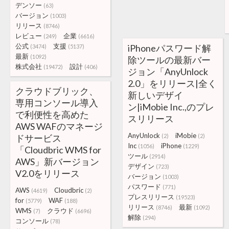
デンソー
(63)
バージョン
(1003)
リリース
(8746)
レビュー
企業
(249)
(6616)
公式
支援
iPhoneパスワード解
(3474)
(5137)
最新
(1092)
除ツールの最新バー
株式会社
設計
(19472)
(406)
ジョン「AnyUnlock
2.0」をリリース|全く
クラウドブリック、
新しいデザイ
専用コンソール導入
ン|iMobie Inc.,のプレ
で利便性を高めた
スリリース
AWS WAFのマネージ
AnyUnlock
iMobie
ドサービス
(2)
(2)
Inc
iPhone
(1056)
(1229)
「Cloudbric WMS for
ツール
(2914)
AWS」新バージョン
デザイン
(723)
V2.0をリリース
バージョン
(1003)
パスワード
(771)
AWS
Cloudbric
(4619)
(2)
プレスリリース
(19523)
for
WAF
(5779)
(188)
リリース
最新
(8746)
(1092)
WMS
クラウド
(7)
(6696)
解除
(294)
コンソール
(78)