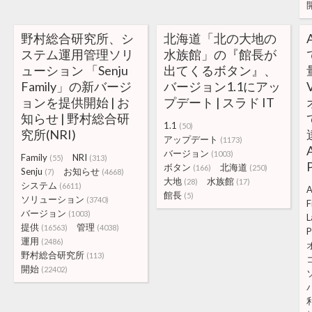
野村総合研究所、シ
北海道「北の大地の
ステム運用管理ソリ
水族館」の『館長が
ューション 「Senju
出てくるボタン』、
Family」の新バージ
バージョン1.1にアッ
ョンを提供開始 | お
プデート | スラド IT
知らせ | 野村総合研
1.1
(50)
究所(NRI)
アップデート
(1173)
バージョン
(1003)
Family
NRI
(55)
(313)
ボタン
北海道
(166)
(250)
Senju
お知らせ
(7)
(4668)
大地
水族館
(28)
(17)
システム
(6611)
館長
(5)
ソリューション
(3740)
F
バージョン
(1003)
L
提供
管理
(16563)
(4038)
P
運用
(2486)
野村総合研究所
(113)
開始
(22402)